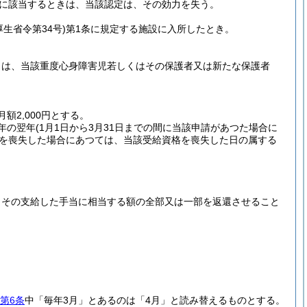
に該当するときは、当該認定は、その効力を失う。
厚生省令第34号)
第1条に規定する施設に入所したとき。
きは、当該重度心身障害児若しくはその保護者又は新たな保護者
2,000円とする。
年の翌年
(1月1日から3月31日までの間に当該申請があつた場合に
格を喪失した場合にあつては、当該受給資格を喪失した日の属する
、その支給した手当に相当する額の全部又は一部を返還させること
。
第6条
中「毎年3月」とあるのは「4月」と読み替えるものとする。