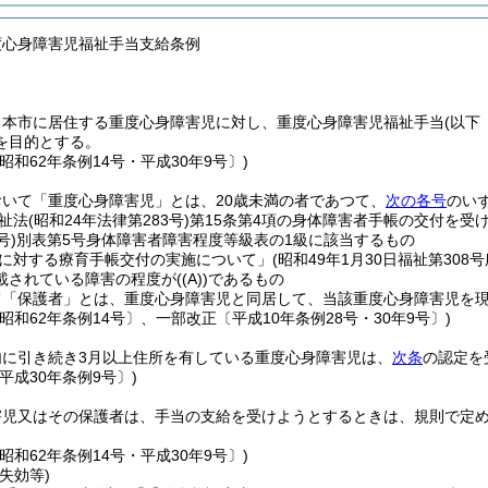
度心身障害児福祉手当支給条例
、本市に居住する重度心身障害児に対し、重度心身障害児福祉手当
(以下
を目的とする。
昭和62年条例14号・平成30年9号〕)
おいて「重度心身障害児」とは、20歳未満の者であつて、
次の各号
のい
祉法
(昭和24年法律第283号)
第15条第4項の身体障害者手帳の交付を受
号)
別表第5号身体障害者障害程度等級表の1級に該当するもの
に対する療育手帳交付の実施について」
(昭和49年1月30日福祉第308
載されている障害の程度が
(
(A)
)
であるもの
て「保護者」とは、重度心身障害児と同居して、当該重度心身障害児を
昭和62年条例14号〕、一部改正〔平成10年条例28号・30年9号〕)
内に引き続き3月以上住所を有している重度心身障害児は、
次条
の認定を
平成30年条例9号〕)
害児又はその保護者は、手当の支給を受けようとするときは、規則で定
昭和62年条例14号・平成30年9号〕)
失効等)