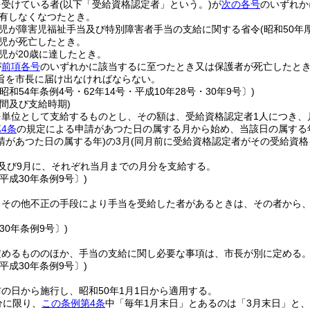
を受けている者
(以下「受給資格認定者」という。)
が
次の各号
のいずれか
有しなくなつたとき。
児が障害児福祉手当及び特別障害者手当の支給に関する省令
(昭和50年
児が死亡したとき。
児が20歳に達したとき。
が
前項各号
のいずれかに該当するに至つたとき又は保護者が死亡したと
旨を市長に届け出なければならない。
昭和54年条例4号・62年14号・平成10年28号・30年9号〕)
間及び支給時期)
単位として支給するものとし、その額は、受給資格認定者1人につき、月額
4条
の規定による申請があつた日の属する月から始め、当該日の属する
請があつた日の属する年)
の3月
(同月前に受給資格認定者がその受給資
及び9月に、それぞれ当月までの月分を支給する。
平成30年条例9号〕)
りその他不正の手段により手当を受給した者があるときは、その者から
30年条例9号〕)
定めるもののほか、手当の支給に関し必要な事項は、市長が別に定める
平成30年条例9号〕)
の日から施行し、昭和50年1月1日から適用する。
分に限り、
この条例第4条
中「毎年1月末日」とあるのは「3月末日」と、