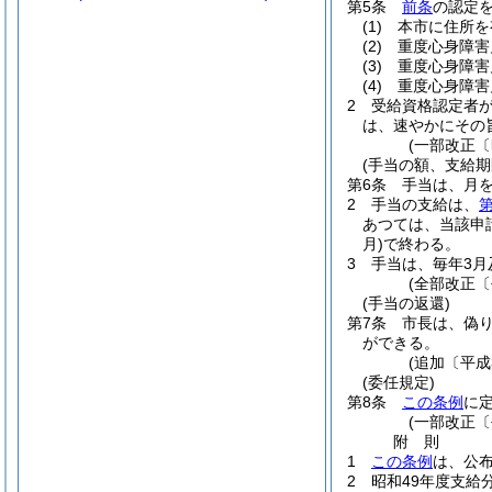
第5条
前条
の認定
(1)
本市に住所を
(2)
重度心身障害
(3)
重度心身障害
(4)
重度心身障害
2
受給資格認定者
は、速やかにその
(一部改正〔
(手当の額、支給期
第6条
手当は、月を
2
手当の支給は、
第
あつては、当該申
月)
で終わる。
3
手当は、毎年3月
(全部改正〔
(手当の返還)
第7条
市長は、偽
ができる。
(追加〔平成
(委任規定)
第8条
この条例
に
(一部改正〔
附
則
1
この条例
は、公布
2
昭和49年度支給