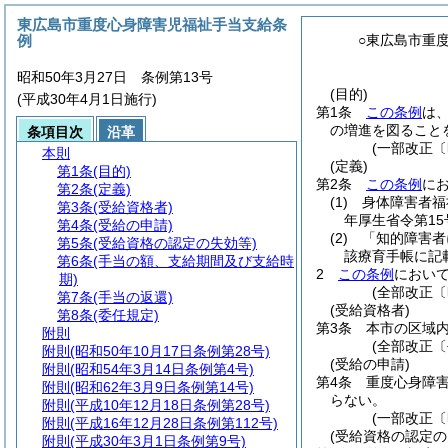
東広島市重度心身障害児福祉手当支給条
例
○東広島市重
昭和50年3月27日 条例第13号
(目的)
(平成30年4月1日施行)
第1条
この条例
は
の増進を図ること
条項目次
沿革
(一部改正〔
本則
(定義)
第1条
(目的)
第2条
この条例
に
第2条
(定義)
(1)
身体障害者福
第3条
(受給資格者)
年厚生省令第15
第4条
(受給の申請)
(2)
「知的障害者
第5条
(受給資格の認定の失効等)
該療育手帳に記
第6条
(手当の額、支給期間及び支給時
2
この条例
におい
期)
(全部改正〔
第7条
(手当の返還)
(受給資格者)
第8条
(委任規定)
第3条
本市の区域
附則
(全部改正〔
附則
(昭和50年10月17日条例第28号)
(受給の申請)
附則
(昭和54年3月14日条例第4号)
第4条
重度心身障
附則
(昭和62年3月9日条例第14号)
らない。
附則
(平成10年12月18日条例第28号)
(一部改正〔
附則
(平成16年12月28日条例第112号)
(受給資格の認定の
附則
(平成30年3月1日条例第9号)