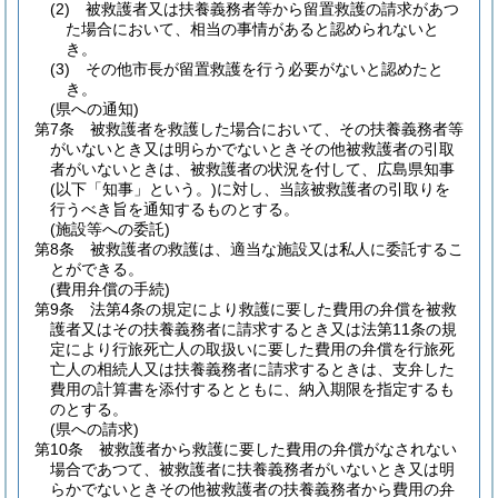
(2)
被救護者又は扶養義務者等から留置救護の請求があつ
た場合において、相当の事情があると認められないと
き。
(3)
その他市長が留置救護を行う必要がないと認めたと
き。
(県への通知)
第7条
被救護者を救護した場合において、その扶養義務者等
がいないとき又は明らかでないときその他被救護者の引取
者がいないときは、被救護者の状況を付して、広島県知事
(以下「知事」という。)
に対し、当該被救護者の引取りを
行うべき旨を通知するものとする。
(施設等への委託)
第8条
被救護者の救護は、適当な施設又は私人に委託するこ
とができる。
(費用弁償の手続)
第9条
法第4条の規定により救護に要した費用の弁償を被救
護者又はその扶養義務者に請求するとき又は法第11条の規
定により行旅死亡人の取扱いに要した費用の弁償を行旅死
亡人の相続人又は扶養義務者に請求するときは、支弁した
費用の計算書を添付するとともに、納入期限を指定するも
のとする。
(県への請求)
第10条
被救護者から救護に要した費用の弁償がなされない
場合であつて、被救護者に扶養義務者がいないとき又は明
らかでないときその他被救護者の扶養義務者から費用の弁