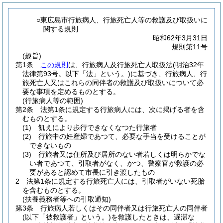
○東広島市行旅病人、行旅死亡人等の救護及び取扱いに
関する規則
昭和62年3月31日
規則第11号
(趣旨)
第1条
この規則
は、行旅病人及行旅死亡人取扱法
(明治32年
法律第93号。以下「法」という。)
に基づき、行旅病人、行
旅死亡人又はこれらの同伴者の救護及び取扱いについて必
要な事項を定めるものとする。
(行旅病人等の範囲)
第2条
法第1条に規定する行旅病人には、次に掲げる者を含
むものとする。
(1)
飢えにより歩行できなくなつた行旅者
(2)
行旅中の妊産婦であつて、必要な手当を受けることが
できないもの
(3)
行旅者又は住所及び居所のない者若しくは明らかでな
い者であつて、引取者がなく、かつ、警察官が救護の必
要があると認めて市長に引き渡したもの
2
法第1条に規定する行旅死亡人には、引取者がいない死胎
を含むものとする。
(扶養義務者等への引取通知)
第3条
行旅病人若しくはその同伴者又は行旅死亡人の同伴者
(以下「被救護者」という。)
を救護したときは、遅滞な