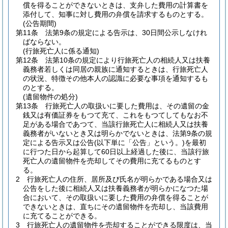
償を得ることができないときは、支弁した費用の計算書を
添付して、知事に対し費用の弁償を請求するものとする。
(公告期間)
第11条
法第9条の規定による告示は、30日間公示しなけれ
ばならない。
(行旅死亡人に係る通知)
第12条
法第10条の規定により行旅死亡人の相続人又は扶養
義務者若しくは同居の親族に通知するときは、行旅死亡人
の状況、特徴その他本人の認識に必要な事項を通知するも
のとする。
(遺留物件の処分)
第13条
行旅死亡人の取扱いに要した費用は、その遺留の金
銭又は有価証券をもつて充て、これをもつてしてもなお不
足がある場合であつて、当該行旅死亡人に相続人又は扶養
義務者がいないとき又は明らかでないときは、法第9条の規
定による告示又は公告
(以下単に「公告」という。)
を最初
に行つた日から起算して60日以上経過した後に、当該行旅
死亡人の遺留物件を売却してその費用に充てるものとす
る。
2
行旅死亡人の住所、居所及び氏名が明らかである場合又は
公告をした後に相続人又は扶養義務者が明らかになつた場
合において、その取扱いに要した費用の弁償を得ることが
できないときは、直ちにその遺留物件を売却し、当該費用
に充てることができる。
3
行旅死亡人の遺留物件を売却することができる限度は、当