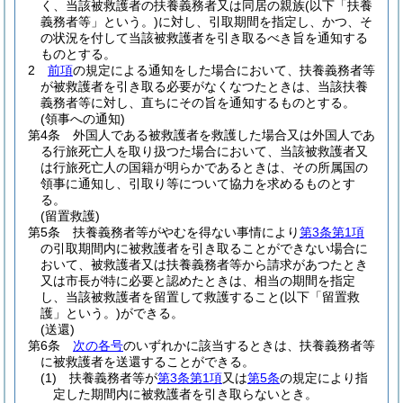
く、当該被救護者の扶養義務者又は同居の親族
(以下「扶養
義務者等」という。)
に対し、引取期間を指定し、かつ、そ
の状況を付して当該被救護者を引き取るべき旨を通知する
ものとする。
2
前項
の規定による通知をした場合において、扶養義務者等
が被救護者を引き取る必要がなくなつたときは、当該扶養
義務者等に対し、直ちにその旨を通知するものとする。
(領事への通知)
第4条
外国人である被救護者を救護した場合又は外国人であ
る行旅死亡人を取り扱つた場合において、当該被救護者又
は行旅死亡人の国籍が明らかであるときは、その所属国の
領事に通知し、引取り等について協力を求めるものとす
る。
(留置救護)
第5条
扶養義務者等がやむを得ない事情により
第3条第1項
の引取期間内に被救護者を引き取ることができない場合に
おいて、被救護者又は扶養義務者等から請求があつたとき
又は市長が特に必要と認めたときは、相当の期間を指定
し、当該被救護者を留置して救護すること
(以下「留置救
護」という。)
ができる。
(送還)
第6条
次の各号
のいずれかに該当するときは、扶養義務者等
に被救護者を送還することができる。
(1)
扶養義務者等が
第3条第1項
又は
第5条
の規定により指
定した期間内に被救護者を引き取らないとき。