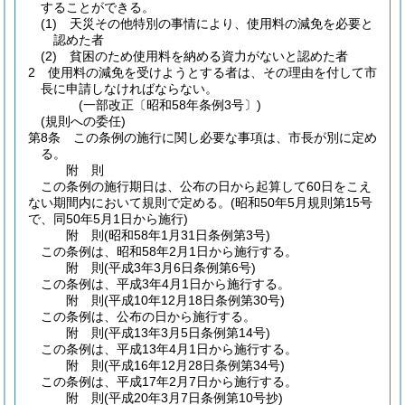
することができる。
(1)
天災その他特別の事情により、使用料の減免を必要と
認めた者
(2)
貧困のため使用料を納める資力がないと認めた者
2
使用料の減免を受けようとする者は、その理由を付して市
長に申請しなければならない。
(一部改正〔昭和58年条例3号〕)
(規則への委任)
第8条
この条例の施行に関し必要な事項は、市長が別に定め
る。
附
則
この条例の施行期日は、公布の日から起算して60日をこえ
ない期間内において規則で定める。
(昭和50年5月規則第15号
で、同50年5月1日から施行)
附
則
(昭和58年1月31日
条例第3号)
この条例は、昭和58年2月1日から施行する。
附
則
(平成3年3月6日
条例第6号)
この条例は、平成3年4月1日から施行する。
附
則
(平成10年12月18日
条例第30号)
この条例は、公布の日から施行する。
附
則
(平成13年3月5日
条例第14号)
この条例は、平成13年4月1日から施行する。
附
則
(平成16年12月28日
条例第34号)
この条例は、平成17年2月7日から施行する。
附
則
(平成20年3月7日
条例第10号
抄)