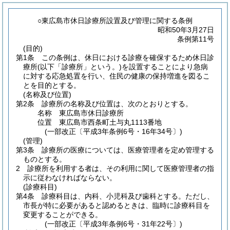
○東広島市休日診療所設置及び管理に関する条例
昭和50年3月27日
条例第11号
(目的)
第1条
この条例は、休日における診療を確保するため休日診
療所
(以下「診療所」という。)
を設置することにより急病
に対する応急処置を行い、住民の健康の保持増進を図るこ
とを目的とする。
(名称及び位置)
第2条
診療所の名称及び位置は、次のとおりとする。
名称 東広島市休日診療所
位置 東広島市西条町土与丸1113番地
(一部改正〔平成3年条例6号・16年34号〕)
(管理)
第3条
診療所の医療については、医療管理者を定め管理する
ものとする。
2
診療所を利用する者は、その利用に関して医療管理者の指
示に従わなければならない。
(診療科目)
第4条
診療科目は、内科、小児科及び歯科とする。
ただし、
市長が特に必要があると認めるときは、臨時に診療科目を
変更することができる。
(一部改正〔平成3年条例6号・31年22号〕)