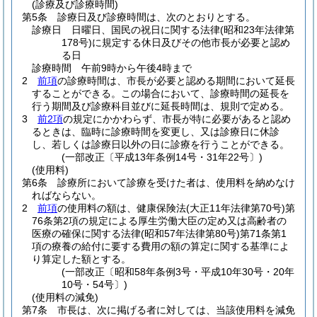
(診療及び診療時間)
第5条
診療日及び診療時間は、次のとおりとする。
診療日 日曜日、国民の祝日に関する法律
(昭和23年法律第
178号)
に規定する休日及びその他市長が必要と認め
る日
診療時間 午前9時から午後4時まで
2
前項
の診療時間は、市長が必要と認める期間において延長
することができる。
この場合において、診療時間の延長を
行う期間及び診療科目並びに延長時間は、規則で定める。
3
前2項
の規定にかかわらず、市長が特に必要があると認め
るときは、臨時に診療時間を変更し、又は診療日に休診
し、若しくは診療日以外の日に診療を行うことができる。
(一部改正〔平成13年条例14号・31年22号〕)
(使用料)
第6条
診療所において診療を受けた者は、使用料を納めなけ
ればならない。
2
前項
の使用料の額は、健康保険法
(大正11年法律第70号)
第
76条第2項の規定による厚生労働大臣の定め又は高齢者の
医療の確保に関する法律
(昭和57年法律第80号)
第71条第1
項の療養の給付に要する費用の額の算定に関する基準によ
り算定した額とする。
(一部改正〔昭和58年条例3号・平成10年30号・20年
10号・54号〕)
(使用料の減免)
第7条
市長は、次に掲げる者に対しては、当該使用料を減免