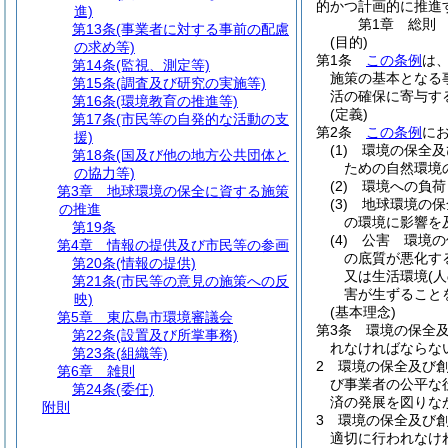
的かつ計画的に推進
進)
第1章
総則
第13条
(事業者に対する事前の配慮
(目的)
の求め等)
第1条
この条例
は
第14条
(監視、測定等)
施策の基本となる
第15条
(調査及び研究の実施等)
活の確保に寄与す
第16条
(環境教育の推進等)
(定義)
第17条
(市民等の自発的な活動の支
第2条
この条例
に
援)
(1)
環境の保全及
第18条
(国及び他の地方公共団体と
ための自然環境
の協力等)
(2)
環境への負荷
第3章
地球環境の保全に資する施策
(3)
地球環境の保
の推進
の環境に影響を
第19条
(4)
公害 環境の
第4章
情報の提供及び市民等の参画
の底質が悪化す
第20条
(情報の提供)
又は生活環境
(
第21条
(市民等の意見の施策への反
害が生ずること
映)
(基本理念)
第5章
東広島市環境審議会
第3条
環境の保全
第22条
(設置及び所掌事務)
れなければならな
第23条
(組織等)
2
環境の保全及び
第6章
雑則
び事業者の公平な
第24条
(委任)
済の発展を図りな
附則
3
環境の保全及び
適切に行われなけ