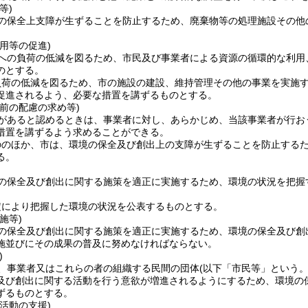
等)
の保全上支障が生ずることを防止するため、廃棄物等の処理施設その他
用等の促進)
への負荷の低減を図るため、市民及び事業者による資源の循環的な利用
のとする。
負荷の低減を図るため、市の施設の建設、維持管理その他の事業を実施
促進されるよう、必要な措置を講ずるものとする。
前の配慮の求め等)
があると認めるときは、事業者に対し、あらかじめ、当該事業者が行お
措置を講ずるよう求めることができる。
ののほか、市は、環境の保全及び創出上の支障が生ずることを防止する
る。
の保全及び創出に関する施策を適正に実施するため、環境の状況を把握
定により把握した環境の状況を公表するものとする。
施等)
の保全及び創出に関する施策を適正に実施するため、環境の保全及び創
施並びにその成果の普及に努めなければならない。
)
、事業者又はこれらの者の組織する民間の団体
(以下「市民等」という。
及び創出に関する活動を行う意欲が増進されるようにするため、環境の
ずるものとする。
活動の支援)