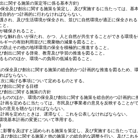
創出に関する施策の策定等に係る基本方針)
の保全及び創出に関する施策を策定し、及び実施するに当たっては、基
総合的かつ計画的に行わなければならない。
護され、及び生活環境が保全され、並びに自然環境が適正に保全される
こと。
が確保されること。
かな触れ合いが保たれ、かつ、人と自然が共生することができる環境を
ルギーの有効利用並びに廃棄物の減量を図ること。
の防止その他の地球環境の保全を積極的に推進すること。
び創出に関する啓発、教育及び学習の推進を図ること。
るもののほか、環境への負荷の低減を図ること。
境の保全及び創出に関する施策の総合的かつ計画的な推進を図るため、
ればならない。
、次に掲げる事項について定めるものとする。
び創出に関する目標
び創出に関する施策の方針
るもののほか、環境の保全及び創出に関する施策を総合的かつ計画的に
本計画を定めるに当たっては、市民及び事業者の意見を反映することが
会の意見を聴かなければならない。
本計画を定めたときは、遅滞なく、これを公表しなければならない。
環境基本計画の変更について準用する。
)
に影響を及ぼすと認められる施策を策定し、及び実施するに当たっては
全及び創出に関する施策と他の施策との総合的な調整を行い、及びこれ