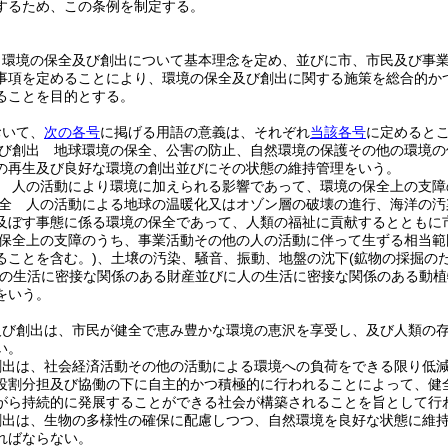
するため、この条例を制定する。
、環境の保全及び創出について基本理念を定め、並びに市、市民及び事
事項を定めることにより、環境の保全及び創出に関する施策を総合的か
ることを目的とする。
おいて、
次の各号
に掲げる用語の意義は、それぞれ
当該各号
に定めると
び創出 地球環境の保全、公害の防止、自然環境の保護その他の環境の
の再生及び良好な環境の創出並びにその状態の維持管理をいう。
 人の活動により環境に加えられる影響であって、環境の保全上の支障
全 人の活動による地球の温暖化又はオゾン層の破壊の進行、海洋の汚
及ぼす事態に係る環境の保全であって、人類の福祉に貢献するとともに
保全上の支障のうち、事業活動その他の人の活動に伴って生ずる相当範
ることを含む。)
、土壌の汚染、騒音、振動、地盤の沈下
(鉱物の採掘の
人の生活に密接な関係のある財産並びに人の生活に密接な関係のある動
をいう。
及び創出は、市民が健全で恵み豊かな環境の恵沢を享受し、及び人類の
い。
創出は、社会経済活動その他の活動による環境への負荷をできる限り低
役割分担及び協働の下に自主的かつ積極的に行われることによって、健
がら持続的に発展することができる社会が構築されることを旨として行
創出は、生物の多様性の確保に配慮しつつ、自然環境を良好な状態に維
ればならない。