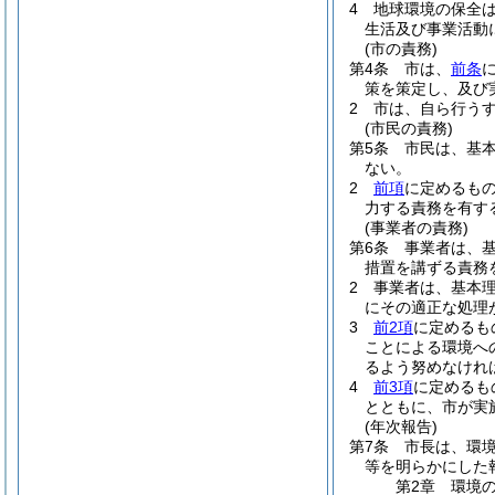
4
地球環境の保全
生活及び事業活動
(市の責務)
第4条
市は、
前条
策を策定し、及び
2
市は、自ら行う
(市民の責務)
第5条
市民は、基
ない。
2
前項
に定めるも
力する責務を有す
(事業者の責務)
第6条
事業者は、
措置を講ずる責務
2
事業者は、基本
にその適正な処理
3
前2項
に定めるも
ことによる環境へ
るよう努めなけれ
4
前3項
に定めるも
とともに、市が実
(年次報告)
第7条
市長は、環
等を明らかにした
第2章
環境