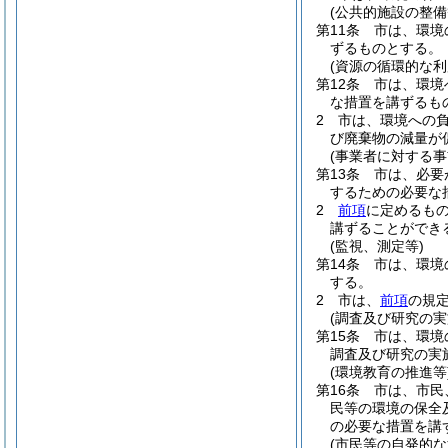
(公共的施設の整備
第11条
市は、環境
ずるものとする。
(資源の循環的な利
第12条
市は、環境
な措置を講ずるも
2
市は、環境への
び廃棄物の減量が
(事業者に対する事
第13条
市は、必要
するための必要な
2
前項
に定めるも
講ずることができ
(監視、測定等)
第14条
市は、環境
する。
2
市は、
前項
の規
(調査及び研究の実
第15条
市は、環境
調査及び研究の実
(環境教育の推進等
第16条
市は、市民
民等の環境の保全
の必要な措置を講
(市民等の自発的な