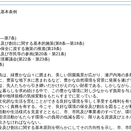
境基本条例
条―第7条)
全及び創出に関する基本的施策
(第8条―第18条)
の保全に資する施策の推進
(第19条)
供及び市民等の参画
(第20条・第21条)
環境審議会
(第22条・第23条)
条)
島は、緑豊かな山々に囲まれ、美しい田園風景が広がり、瀬戸内海の多
に、豊富な地下水に恵まれるなど、豊かな自然環境を背景に発展を遂げ
は、先人たちから引き継いだかけがえのない財産である。しかしながら
な暮らしを求め続ける中で、この豊かな環境に対し少なからず負荷を与
壊や地球規模の気候変動をもたらすまでに至っている。
文化的な生活を営むことができる良好な環境を等しく享受する権利を有
でいく責務を有する。今こそ、良好な環境の保全及び創出を図ることが
活動や生活様式を見直すとともに、市、市民及び事業者のすべてが、環
経済活動がもたらす環境への負荷の低減を図り、限りある資源及びエネ
出さなければならない。
全及び創出に関する基本原則を明らかにしてその方向性を示し、市、市