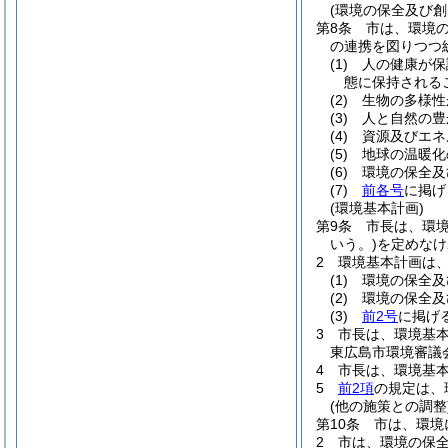
(環境の保全及び
第8条
市は、環境
の連携を図りつつ
(1)
人の健康が保
態に保持される
(2)
生物の多様性
(3)
人と自然の豊
(4)
資源及びエネ
(5)
地球の温暖化
(6)
環境の保全及
(7)
前各号
に掲げ
(環境基本計画)
第9条
市長は、環
いう。)
を定めなけ
2
環境基本計画は
(1)
環境の保全及
(2)
環境の保全及
(3)
前2号
に掲げ
3
市長は、環境基
東広島市環境審議
4
市長は、環境基
5
前2項
の規定は、
(他の施策との調整
第10条
市は、環境
2
市は、環境の保