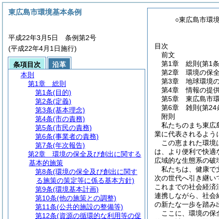
東広島市環境基本条例
○東広島市環
平成22年3月5日 条例第2号
目次
(平成22年4月1日施行)
前文
第1章
総則
(第1
条項目次
沿革
第2章
環境の保
本則
第3章
地球環境
第1章
総則
第4章
情報の提
第1条
(目的)
第5章
東広島市
第2条
(定義)
第6章
雑則
(第24
第3条
(基本理念)
附則
第4条
(市の責務)
私たちのまち東広
第5条
(市民の責務)
業に代表されるよう
第6条
(事業者の責務)
この恵まれた環境
第7条
(年次報告)
は、より便利で快適
第2章
環境の保全及び創出に関する
広域的な生態系の破
基本的施策
私たちは、健康で
第8条
(環境の保全及び創出に関す
次の世代へ引き継い
る施策の策定等に係る基本方針)
これまでの社会経済
第9条
(環境基本計画)
連携しながら、社会
第10条
(他の施策との調整)
の新たな一歩を踏み
第11条
(公共的施設の整備等)
ここに、環境の保
第12条
(資源の循環的な利用等の促