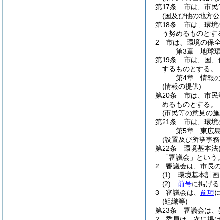
第17条
市は、市民
(国及び他の地方公
第18条
市は、環境
う努めるものとす
2
市は、環境の保
第3章
地球
第19条
市は、国、
するものとする。
第4章
情報
(情報の提供)
第20条
市は、市民
めるものとする。
(市民等の意見の施
第21条
市は、環境
第5章
東広
(設置及び所掌事務
第22条
環境基本法
「審議会」という。
2
審議会は、市長
(1)
環境基本計画
(2)
前号
に掲げる
3
審議会は、
前項
(組織等)
第23条
審議会は、
2
委員は、次に掲