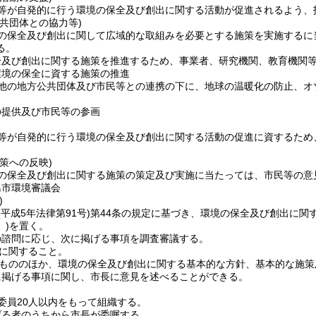
等が自発的に行う環境の保全及び創出に関する活動が促進されるよう、
共団体との協力等)
の保全及び創出に関して広域的な取組みを必要とする施策を実施するに
る。
全及び創出に関する施策を推進するため、事業者、研究機関、教育機関
環境の保全に資する施策の推進
他の地方公共団体及び市民等との連携の下に、地球の温暖化の防止、オ
の提供及び市民等の参画
等が自発的に行う環境の保全及び創出に関する活動の促進に資するため
策への反映)
の保全及び創出に関する施策の策定及び実施に当たっては、市民等の意
島市環境審議会
)
(平成5年法律第91号)
第44条の規定に基づき、環境の保全及び創出に関
)
を置く。
の諮問に応じ、次に掲げる事項を調査審議する。
に関すること。
もののほか、環境の保全及び創出に関する基本的な方針、基本的な施策
に掲げる事項に関し、市長に意見を述べることができる。
委員20人以内をもって組織する。
げる者のうちから市長が委嘱する。