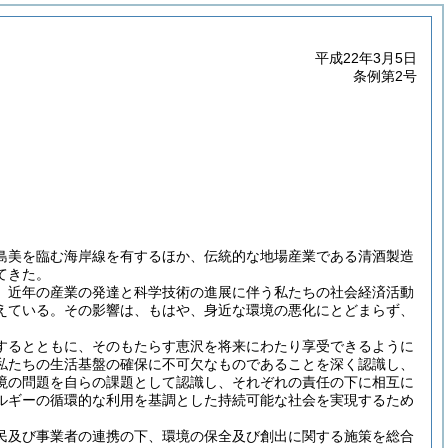
平成22年3月5日
条例第2号
島美を臨む海岸線を有するほか、伝統的な地場産業である清酒製造
てきた。
、近年の産業の発達と科学技術の進展に伴う私たちの社会経済活動
えている。その影響は、もはや、身近な環境の悪化にとどまらず、
するとともに、そのもたらす恵沢を将来にわたり享受できるように
私たちの生活基盤の確保に不可欠なものであることを深く認識し、
境の問題を自らの課題として認識し、それぞれの責任の下に相互に
ルギーの循環的な利用を基調とした持続可能な社会を実現するため
民及び事業者の連携の下、環境の保全及び創出に関する施策を総合