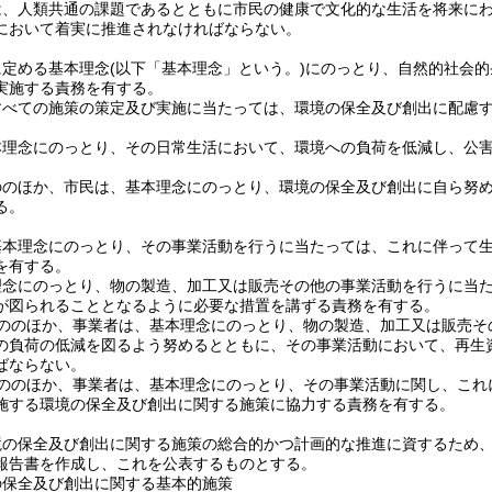
は、人類共通の課題であるとともに市民の健康で文化的な生活を将来に
において着実に推進されなければならない。
に定める基本理念
(以下「基本理念」という。)
にのっとり、自然的社会的
実施する責務を有する。
すべての施策の策定及び実施に当たっては、環境の保全及び創出に配慮
本理念にのっとり、その日常生活において、環境への負荷を低減し、公
ののほか、市民は、基本理念にのっとり、環境の保全及び創出に自ら努
る。
基本理念にのっとり、その事業活動を行うに当たっては、これに伴って
を有する。
理念にのっとり、物の製造、加工又は販売その他の事業活動を行うに当
が図られることとなるように必要な措置を講ずる責務を有する。
ののほか、事業者は、基本理念にのっとり、物の製造、加工又は販売そ
の負荷の低減を図るよう努めるとともに、その事業活動において、再生
ばならない。
ののほか、事業者は、基本理念にのっとり、その事業活動に関し、これ
施する環境の保全及び創出に関する施策に協力する責務を有する。
境の保全及び創出に関する施策の総合的かつ計画的な推進に資するため
報告書を作成し、これを公表するものとする。
の保全及び創出に関する基本的施策