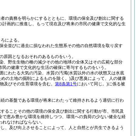
業者の責務を明らかにするとともに、環境の保全及び創出に関する
つ計画的に推進し、もって現在及び将来の市民の健康で文化的な生
ころによる。
保全並びに過去に損なわれた生態系その他の自然環境を取り戻す
の原因となるおそれのあるものをいう。
染、野生生物の種の減少その他の地球の全体又はその広範な部分
市民の健康で文化的な生活の確保に寄与するものをいう。
囲にわたる大気の汚染、水質の汚濁
(水質以外の水の状態又は水底
ための土地の掘削によるものを除く。)
及び悪臭によって、人の健康
植物及びその生育環境を含む。
第8条第1号
において同じ。)
に係る被
存続の基盤である環境が将来にわたって維持されるよう適切に行わ
減することその他の環境の保全及び創出に関する行動が市、市民及
全で恵み豊かな環境を維持しつつ、環境への負荷の少ない健全な経
われなければならない。
持し、及び向上させることによって、人と自然とが共生できるよう