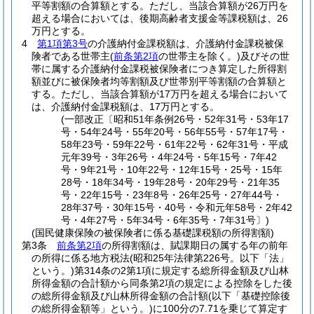
平等割額の合算額とする。
ただし、当該合算額が26万円を
超える場合においては、後期高齢者支援金等課税額は、26
万円とする。
4
第1項第3号
の介護納付金課税額は、介護納付金課税被保
険者である世帯主
(
前条第2項
の世帯主を除く。)
及びその世
帯に属する介護納付金課税被保険者につき算定した所得割
額並びに被保険者均等割額及び世帯別平等割額の合算額と
する。
ただし、当該合算額が17万円を超える場合において
は、介護納付金課税額は、17万円とする。
(一部改正〔昭和51年条例26号・52年31号・53年17
号・54年24号・55年20号・56年55号・57年17号・
58年23号・59年22号・61年22号・62年31号・平成
元年39号・3年26号・4年24号・5年15号・7年42
号・9年21号・10年22号・12年15号・25号・15年
28号・18年34号・19年28号・20年29号・21年35
号・22年15号・23年8号・26年25号・27年44号・
28年37号・30年15号・40号・令和元年58号・2年42
号・4年27号・5年34号・6年35号・7年31号〕)
(国民健康保険の被保険者に係る基礎課税額の所得割額)
第3条
前条第2項
の所得割額は、賦課期日の属する年の前年
の所得に係る地方税法
(昭和25年法律第226号。以下「法」
という。)
第314条の2第1項に規定する総所得金額及び山林
所得金額の合計額から同条第2項の規定による控除をした後
の総所得金額及び山林所得金額の合計額
(以下「基礎控除後
の総所得金額等」という。)
に100分の7.71を乗じて算定す