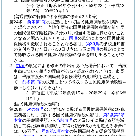
は当該納税義務者の未納に係る徴収金に充当する。
(一部改正〔昭和54年条例24号・59年22号・平成12
年15号・20年29号〕)
(普通徴収の特例に係る税額の修正の申出等)
第24条
前条第1項
の規定によつて国民健康保険税を賦課し
た場合において、当該年度分の国民健康保険税額が前年度
の国民健康保険税額の2分の1に相当する額に満たないこと
となると認められるときは、
同項
の規定によつて国民健康
保険税を徴収されることとなる者は、
第30条
の納税通知書
の交付を受けた日から30日以内に市長に
同項
の規定によつ
て徴収される国民健康保険税額の修正を申し出ることがで
きる。
2
前項
の規定による修正の申出があつた場合において、当該
申出について相当の理由があると認められるときは、市長
は、当該年度分の国民健康保険税額の見積額を基礎とし
て、
前条第1項
の規定によつて徴収する国民健康保険税額を
修正しなければならない。
(一部改正〔平成12年条例15号・20年29号・令和6年
8号〕)
(国民健康保険税の減額)
第25条
次の各号
のいずれかに掲げる国民健康保険税の納税
義務者に対して課する国民健康保険税の額は、
第2条第2項
本文
の基礎課税額から
当該各号
のア及びイに掲げる額を減
額して得た額
(当該減額して得た額が66万円を超える場合に
は、66万円)
、
同条第3項本文
の後期高齢者支援金等課税額