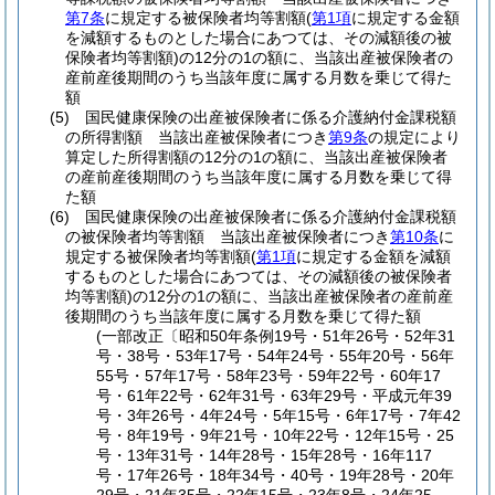
第7条
に規定する被保険者均等割額
(
第1項
に規定する金額
を減額するものとした場合にあつては、その減額後の被
保険者均等割額)
の12分の1の額に、当該出産被保険者の
産前産後期間のうち当該年度に属する月数を乗じて得た
額
(5)
国民健康保険の出産被保険者に係る介護納付金課税額
の所得割額 当該出産被保険者につき
第9条
の規定により
算定した所得割額の12分の1の額に、当該出産被保険者
の産前産後期間のうち当該年度に属する月数を乗じて得
た額
(6)
国民健康保険の出産被保険者に係る介護納付金課税額
の被保険者均等割額 当該出産被保険者につき
第10条
に
規定する被保険者均等割額
(
第1項
に規定する金額を減額
するものとした場合にあつては、その減額後の被保険者
均等割額)
の12分の1の額に、当該出産被保険者の産前産
後期間のうち当該年度に属する月数を乗じて得た額
(一部改正〔昭和50年条例19号・51年26号・52年31
号・38号・53年17号・54年24号・55年20号・56年
55号・57年17号・58年23号・59年22号・60年17
号・61年22号・62年31号・63年29号・平成元年39
号・3年26号・4年24号・5年15号・6年17号・7年42
号・8年19号・9年21号・10年22号・12年15号・25
号・13年31号・14年28号・15年28号・16年117
号・17年26号・18年34号・40号・19年28号・20年