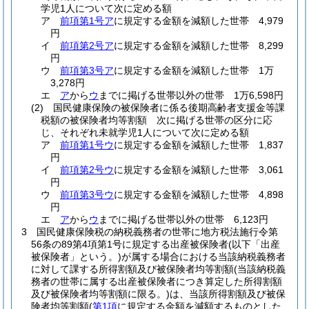
学児1人について次に定める額
ア
前項第1号ア
に規定する金額を減額した世帯 4,979
円
イ
前項第2号ア
に規定する金額を減額した世帯 8,299
円
ウ
前項第3号ア
に規定する金額を減額した世帯 1万
3,278円
エ
ア
から
ウ
までに掲げる世帯以外の世帯 1万6,598円
(2)
国民健康保険の被保険者に係る後期高齢者支援金等課
税額の被保険者均等割額 次に掲げる世帯の区分に応
じ、それぞれ未就学児1人について次に定める額
ア
前項第1号ウ
に規定する金額を減額した世帯 1,837
円
イ
前項第2号ウ
に規定する金額を減額した世帯 3,061
円
ウ
前項第3号ウ
に規定する金額を減額した世帯 4,898
円
エ
ア
から
ウ
までに掲げる世帯以外の世帯 6,123円
3
国民健康保険税の納税義務者の世帯に地方税法施行令第
56条の89第4項第1号に規定する出産被保険者
(以下「出産
被保険者」という。)
が属する場合における当該納税義務者
に対して課する所得割額及び被保険者均等割額
(当該納税義
務者の世帯に属する出産被保険者につき算定した所得割額
及び被保険者均等割額に限る。)
は、当該所得割額及び被保
険者均等割額
(
第1項
に規定する金額を減額するものとした