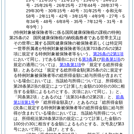
29号・21年35号・22年15号・23年8号・24年25
号・25年26号・26年25号・27年44号・28年37号・
29年30号・30年15号・40号・31年25号・令和元年
58号・2年11号・42号・3年15号・4年9号・27号・5
年34号・48号・6年8号・35号・7年12号・31号・8
年9号〕)
(特例対象被保険者等に係る国民健康保険税の課税の特例)
第25条の2
国民健康保険税の納税義務者である世帯主又は
その世帯に属する国民健康保険の被保険者若しくは特定同
一世帯所属者が特例対象被保険者等
(法第703条の5の2第2
項に規定する特例対象被保険者等をいう。
第26条の2第1項
において同じ。)
である場合における
第3条
及び
前条第1項
の
規定の適用については、
第3条第1項
中「規定する総所得金
額」とあるのは「規定する総所得金額
(第25条の2に規定す
る特例対象被保険者等の総所得金額に給与所得が含まれて
いる場合においては、当該給与所得については、所得税法
第28条第2項の規定によつて計算した金額の100分の30に相
当する金額によるものとする。次項において同じ。)
」と、
「同条第2項」とあるのは「法第314条の2第2項」と、
前条
第1項第1号
中「総所得金額及び」とあるのは「総所得金額
(次条に規定する特例対象被保険者等の総所得金額に給与所
得が含まれている場合においては、当該給与所得について
は、所得税法第28条第2項の規定によつて計算した金額の
100分の30に相当する金額によるものとする。次号及び第3
号において同じ。)
及び」とする。