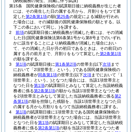
(納税義務の発生、消滅に伴う賦課)
第15条
国民健康保険税の賦課期日後に納税義務が生じた者
には、その発生した日の属する月から、月割りをもつて算
定した
第2条第1項
の額
(
第25条
の規定による減額が行われ
た場合には、その減額後の国民健康保険税の額とする。以
下この条において同じ。)
を課する。
2
前項
の賦課期日後に納税義務が消滅した者には、その消滅
した日
(国民健康保険法第6条第1号から第8号までのいずれ
かに該当することにより納税義務が消滅した場合におい
て、その消滅した日が月の初日であるときは、その前日)
の
属する月の前月まで、月割りをもつて算定した
第2条第1項
の額を課する。
3
第1項
の賦課期日後に
第1条第2項
の世帯主
(以下
次項
まで
において「2項世帯主」という。)
である国民健康保険税の
納税義務者が
同条第1項
の世帯主
(以下
次項
までにおいて「1
項世帯主」という。)
となつた場合には、当該1項世帯主と
なつた日を
第1項
の賦課期日とみなして算定した当該納税義
務者に係る
第2条第1項
の額から当該1項世帯主となつた者
を2項世帯主とみなして算定した当該納税義務者に係る
第2
条第1項
の額を控除した残額を、当該1項世帯主となつた日
の属する月から月割りをもつて当該納税義務者に課する。
4
第1項
の賦課期日後に1項世帯主である国民健康保険税の
納税義務者が2項世帯主となつた場合には、当該2項世帯主
となつた日を
第1項
の賦課期日とみなして算定した当該納税
義務者に係る
第2条第1項
の額を当該2項世帯主となつた者