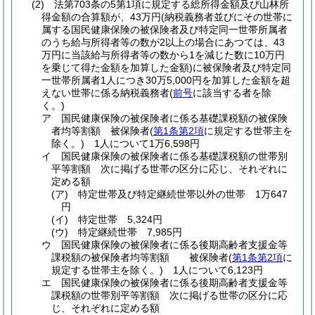
(2)
法第703条の5第1項に規定する総所得金額及び山林所
得金額の合算額が、43万円
(納税義務者並びにその世帯に
属する国民健康保険の被保険者及び特定同一世帯所属者
のうち給与所得者等の数が2以上の場合にあつては、43
万円に当該給与所得者等の数から1を減じた数に10万円
を乗じて得た金額を加算した金額)
に被保険者及び特定同
一世帯所属者1人につき30万5,000円を加算した金額を超
えない世帯に係る納税義務者
(
前号
に該当する者を除
く。)
ア
国民健康保険の被保険者に係る基礎課税額の被保険
者均等割額 被保険者
(
第1条第2項
に規定する世帯主を
除く。)
1人について1万6,598円
イ
国民健康保険の被保険者に係る基礎課税額の世帯別
平等割額 次に掲げる世帯の区分に応じ、それぞれに
定める額
(ア)
特定世帯及び特定継続世帯以外の世帯 1万647
円
(イ)
特定世帯 5,324円
(ウ)
特定継続世帯 7,985円
ウ
国民健康保険の被保険者に係る後期高齢者支援金等
課税額の被保険者均等割額 被保険者
(
第1条第2項
に
規定する世帯主を除く。)
1人について6,123円
エ
国民健康保険の被保険者に係る後期高齢者支援金等
課税額の世帯別平等割額 次に掲げる世帯の区分に応
じ、それぞれに定める額