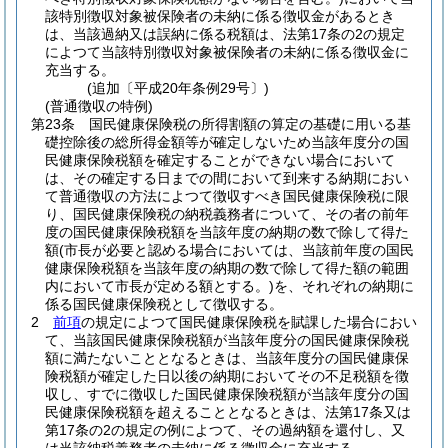
該特別徴収対象被保険者の未納に係る徴収金があるとき
は、当該過納又は誤納に係る税額は、法第17条の2の規定
によつて当該特別徴収対象被保険者の未納に係る徴収金に
充当する。
(追加〔平成20年条例29号〕)
(普通徴収の特例)
第23条
国民健康保険税の所得割額の算定の基礎に用いる基
礎控除後の総所得金額等が確定しないため当該年度分の国
民健康保険税額を確定することができない場合において
は、その確定する日までの間において到来する納期におい
て普通徴収の方法によつて徴収すべき国民健康保険税に限
り、国民健康保険税の納税義務者について、その者の前年
度の国民健康保険税額を当該年度の納期の数で除して得た
額
(市長が必要と認める場合においては、当該前年度の国民
健康保険税額を当該年度の納期の数で除して得た額の範囲
内において市長が定める額とする。)
を、それぞれの納期に
係る国民健康保険税として徴収する。
2
前項
の規定によつて国民健康保険税を賦課した場合におい
て、当該国民健康保険税額が当該年度分の国民健康保険税
額に満たないこととなるときは、当該年度分の国民健康保
険税額が確定した日以後の納期においてその不足税額を徴
収し、すでに徴収した国民健康保険税額が当該年度分の国
民健康保険税額を超えることとなるときは、法第17条又は
第17条の2の規定の例によつて、その過納額を還付し、又