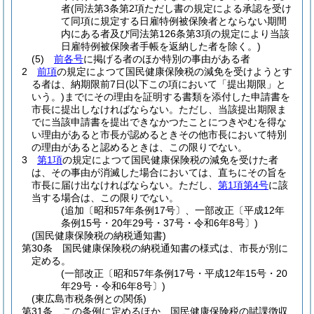
者
(同法第3条第2項ただし書の規定による承認を受け
て同項に規定する日雇特例被保険者とならない期間
内にある者及び同法第126条第3項の規定により当該
日雇特例被保険者手帳を返納した者を除く。)
(5)
前各号
に掲げる者のほか特別の事由がある者
2
前項
の規定によつて国民健康保険税の減免を受けようとす
る者は、納期限前7日
(以下この項において「提出期限」と
いう。)
までにその理由を証明する書類を添付した申請書を
市長に提出しなければならない。
ただし、当該提出期限ま
でに当該申請書を提出できなかつたことにつきやむを得な
い理由があると市長が認めるときその他市長において特別
の理由があると認めるときは、この限りでない。
3
第1項
の規定によつて国民健康保険税の減免を受けた者
は、その事由が消滅した場合においては、直ちにその旨を
市長に届け出なければならない。
ただし、
第1項第4号
に該
当する場合は、この限りでない。
(追加〔昭和57年条例17号〕、一部改正〔平成12年
条例15号・20年29号・37号・令和6年8号〕)
(国民健康保険税の納税通知書)
第30条
国民健康保険税の納税通知書の様式は、市長が別に
定める。
(一部改正〔昭和57年条例17号・平成12年15号・20
年29号・令和6年8号〕)
(東広島市税条例との関係)
第31条
この条例に定めるほか、国民健康保険税の賦課徴収