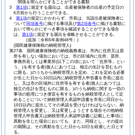
関係を明らかにすることができる書類
3
第1項
に規定する届出は、出産被保険者の出産の予定日の
6月前から行うことができる。
4
第1項
の規定にかかわらず、市長は、当該出産被保険者に
ついて
同項各号
に掲げる事項及び
第2項各号
に掲げる書類に
おいて明らかにすべき事項を確認することができる場合
は、
第1項
に規定する届出を省略させることができる。
(追加〔令和5年条例48号〕)
(国民健康保険税の納税管理人)
第27条
国民健康保険税の納税義務者は、市内に住所又は居
所を有しない場合においては、市の区域内に住所、居所、
事務所若しくは事業所
(以下この項において「住所等」とい
う。)
を有する者
(個人にあつては、独立の生計を営むもの
に限る。)
のうちから納税管理人を定め、これを定める必要
が生じた日から10日以内に納税管理人申告書を市長に提出
し、又は市の区域外に住所等を有する者
(個人にあつては、
独立の生計を営むものに限る。)
のうち納税に関する一切の
事項の処理につき便宜を有するものを納税管理人として定
めることについて納税管理人承認申請書を市長に同日から
10日以内に提出してその承認を受けなければならない。
納
税管理人を変更し、又は変更しようとする場合その他納税
管理人申告書又は納税管理人承認申請書に記載した事項に
異動を生じた場合においても、また、同様とし、その提出
の期限は、その異動を生じた日から10日を経過した日とす
る。