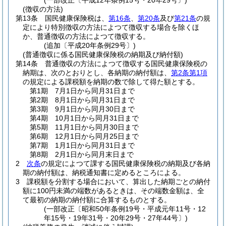
(一部改正〔平成12年条例15号・20年29号〕)
(徴収の方法)
第13条
国民健康保険税は、
第16条
、
第20条
及び
第21条
の規
定により特別徴収の方法によつて徴収する場合を除くほ
か、普通徴収の方法によつて徴収する。
(追加〔平成20年条例29号〕)
(普通徴収に係る国民健康保険税の納期及び納付額)
第14条
普通徴収の方法によつて徴収する国民健康保険税の
納期は、次のとおりとし、各納期の納付額は、
第2条第1項
の規定による課税額を納期の数で除して得た額とする。
第1期 7月1日から同月31日まで
第2期 8月1日から同月31日まで
第3期 9月1日から同月30日まで
第4期 10月1日から同月31日まで
第5期 11月1日から同月30日まで
第6期 12月1日から同月25日まで
第7期 1月1日から同月31日まで
第8期 2月1日から同月末日まで
2
次条
の規定によつて課する国民健康保険税の納期及び各納
期の納付額は、納税通知書に定めるところによる。
3
課税額を分割する場合において、算出した納期ごとの納付
額に100円未満の端数があるときは、その端数金額は、全
て最初の納期の納付額に合算するものとする。
(一部改正〔昭和50年条例19号・平成元年11号・12
年15号・19年31号・20年29号・27年44号〕)