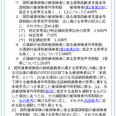
ウ
国民健康保険の被保険者に係る後期高齢者支援金等
課税額の被保険者均等割額 被保険者
(
第1条第2項
に
規定する世帯主を除く。)
1人について2,449円
エ
国民健康保険の被保険者に係る後期高齢者支援金等
課税額の世帯別平等割額 次に掲げる世帯の区分に応
じ、それぞれに定める額
(ア)
特定世帯及び特定継続世帯以外の世帯 1,545円
(イ)
特定世帯 772円
(ウ)
特定継続世帯 1,158円
オ
介護納付金課税被保険者に係る被保険者均等割額
介護納付金課税被保険者
(
第1条第2項
に規定する世帯主
を除く。)
1人について2,588円
カ
介護納付金課税被保険者に係る世帯別平等割額 1世
帯について1,253円
2
国民健康保険税の納税義務者の属する世帯内に6歳に達す
る日以後の最初の3月31日以前である被保険者
(以下「未就
学児」という。)
がある場合における当該納税義務者に対し
て課する被保険者均等割額
(当該納税義務者の世帯に属する
未就学児につき算定した被保険者均等割額に限る。)
は、当
該被保険者均等割額
(
前項
に規定する金額を減額するものと
した場合にあつては、その減額後の被保険者均等割額)
か
ら、
次の各号
に掲げる区分に応じ、それぞれ
当該各号
に定
める額を減額して得た額とする。
(1)
国民健康保険の被保険者に係る基礎課税額の被保険者
均等割額 次に掲げる世帯の区分に応じ、それぞれ未就