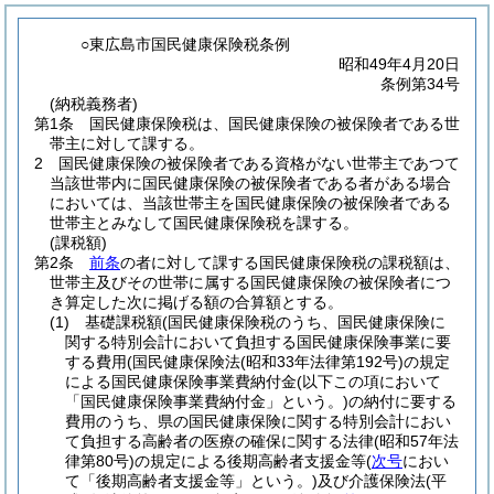
○東広島市国民健康保険税条例
昭和49年4月20日
条例第34号
(納税義務者)
第1条
国民健康保険税は、国民健康保険の被保険者である世
帯主に対して課する。
2
国民健康保険の被保険者である資格がない世帯主であつて
当該世帯内に国民健康保険の被保険者である者がある場合
においては、当該世帯主を国民健康保険の被保険者である
世帯主とみなして国民健康保険税を課する。
(課税額)
第2条
前条
の者に対して課する国民健康保険税の課税額は、
世帯主及びその世帯に属する国民健康保険の被保険者につ
き算定した次に掲げる額の合算額とする。
(1)
基礎課税額
(国民健康保険税のうち、国民健康保険に
関する特別会計において負担する国民健康保険事業に要
する費用
(国民健康保険法
(昭和33年法律第192号)
の規定
による国民健康保険事業費納付金
(以下この項において
「国民健康保険事業費納付金」という。)
の納付に要する
費用のうち、県の国民健康保険に関する特別会計におい
て負担する高齢者の医療の確保に関する法律
(昭和57年法
律第80号)
の規定による後期高齢者支援金等
(
次号
におい
て「後期高齢者支援金等」という。)
及び介護保険法
(平