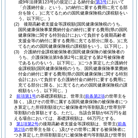
成9年法律第123号)
の規定による納付金
(
第3号
において
「介護納付金」という。)
の納付に要する費用に充てる部
分を除く。)
に充てるための国民健康保険税の課税額をい
う。以下同じ。)
(2)
後期高齢者支援金等課税額
(国民健康保険税のうち、
国民健康保険事業費納付金の納付に要する費用
(県の国民
健康保険に関する特別会計において負担する後期高齢者
支援金等の納付に要する費用に充てる部分に限る。)
に充
てるための国民健康保険税の課税額をいう。以下同じ。)
(3)
介護納付金課税被保険者
(国民健康保険の被保険者の
うち、介護保険法第9条第2号に規定する第2号被保険者
であるものをいう。以下同じ。)
につき算定した介護納付
金課税額
(国民健康保険税のうち、国民健康保険事業費納
付金の納付に要する費用
(県の国民健康保険に関する特別
会計において負担する介護納付金の納付に要する費用に
充てる部分に限る。)
に充てるための国民健康保険税の課
税額をいう。以下同じ。)
2
前項第1号
の基礎課税額は、世帯主
(
前条第2項
の世帯主を
除く。)
及びその世帯に属する国民健康保険の被保険者につ
き算定した所得割額並びに被保険者均等割額及び世帯別平
等割額の合算額とする。
ただし、当該合算額が66万円を超
える場合においては、基礎課税額は、66万円とする。
3
第1項第2号
の後期高齢者支援金等課税額は、世帯主
(
前条
第2項
の世帯主を除く。)
及びその世帯に属する被保険者に
つき算定した所得割額並びに被保険者均等割額及び世帯別