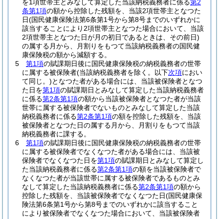
を1項世帯主とみなして算定した当該納税義務者に係る
第2
条第1項
の額から控除した残額を、当該2項世帯主となつた
日
(国民健康保険法第6条第1号から第8号までのいずれかに
該当することにより2項世帯主となつた場合において、当該
2項世帯主となつた日が月の初日であるときは、その前日)
の属する月から、月割りをもつて当該納税義務者の国民健
康保険税の額から減額する。
5
第1項
の賦課期日後に国民健康保険税の納税義務者の世帯
に属する被保険者
(当該納税義務者を除く。以下
次項
におい
て同じ。)
となつた者がある場合には、当該被保険者となつ
た日を
第1項
の賦課期日とみなして算定した当該納税義務者
に係る
第2条第1項
の額から当該被保険者となつた者が当該
世帯に属する被保険者でないものとみなして算定した当該
納税義務者に係る
第2条第1項
の額を控除した残額を、当該
被保険者となつた日の属する月から、月割りをもつて当該
納税義務者に課する。
6
第1項
の賦課期日後に国民健康保険税の納税義務者の世帯
に属する被保険者でなくなつた者がある場合には、当該被
保険者でなくなつた日を
第1項
の賦課期日とみなして算定し
た当該納税義務者に係る
第2条第1項
の額を当該被保険者で
なくなつた者が当該世帯に属する被保険者であるものとみ
なして算定した当該納税義務者に係る
第2条第1項
の額から
控除した残額を、当該被保険者でなくなつた日
(国民健康保
険法第6条第1号から第8号までのいずれかに該当すること
により被保険者でなくなつた場合において、当該被保険者