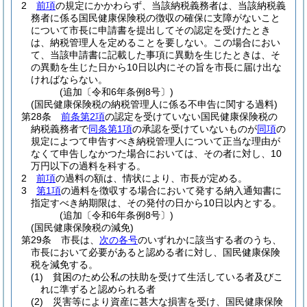
2
前項
の規定にかかわらず、当該納税義務者は、当該納税義
務者に係る国民健康保険税の徴収の確保に支障がないこと
について市長に申請書を提出してその認定を受けたとき
は、納税管理人を定めることを要しない。
この場合におい
て、当該申請書に記載した事項に異動を生じたときは、そ
の異動を生じた日から10日以内にその旨を市長に届け出な
ければならない。
(追加〔令和6年条例8号〕)
(国民健康保険税の納税管理人に係る不申告に関する過料)
第28条
前条第2項
の認定を受けていない国民健康保険税の
納税義務者で
同条第1項
の承認を受けていないものが
同項
の
規定によつて申告すべき納税管理人について正当な理由が
なくて申告しなかつた場合においては、その者に対し、10
万円以下の過料を科する。
2
前項
の過料の額は、情状により、市長が定める。
3
第1項
の過料を徴収する場合において発する納入通知書に
指定すべき納期限は、その発付の日から10日以内とする。
(追加〔令和6年条例8号〕)
(国民健康保険税の減免)
第29条
市長は、
次の各号
のいずれかに該当する者のうち、
市長において必要があると認める者に対し、国民健康保険
税を減免する。
(1)
貧困のため公私の扶助を受けて生活している者及びこ
れに準ずると認められる者
(2)
災害等により資産に甚大な損害を受け、国民健康保険