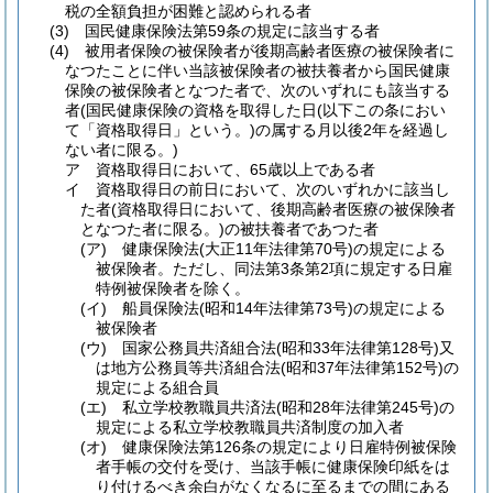
税の全額負担が困難と認められる者
(3)
国民健康保険法第59条の規定に該当する者
(4)
被用者保険の被保険者が後期高齢者医療の被保険者に
なつたことに伴い当該被保険者の被扶養者から国民健康
保険の被保険者となつた者で、次のいずれにも該当する
者
(国民健康保険の資格を取得した日
(以下この条におい
て「資格取得日」という。)
の属する月以後2年を経過し
ない者に限る。)
ア
資格取得日において、65歳以上である者
イ
資格取得日の前日において、次のいずれかに該当し
た者
(資格取得日において、後期高齢者医療の被保険者
となつた者に限る。)
の被扶養者であつた者
(ア)
健康保険法
(大正11年法律第70号)
の規定による
被保険者。
ただし、同法第3条第2項に規定する日雇
特例被保険者を除く。
(イ)
船員保険法
(昭和14年法律第73号)
の規定による
被保険者
(ウ)
国家公務員共済組合法
(昭和33年法律第128号)
又
は地方公務員等共済組合法
(昭和37年法律第152号)
の
規定による組合員
(エ)
私立学校教職員共済法
(昭和28年法律第245号)
の
規定による私立学校教職員共済制度の加入者
(オ)
健康保険法第126条の規定により日雇特例被保険
者手帳の交付を受け、当該手帳に健康保険印紙をは
り付けるべき余白がなくなるに至るまでの間にある