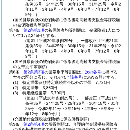
条例35号・24年25号・30年15号・31年25号・令和2
年11号・3年15号・4年9号・6年8号・7年12号・8年
9号〕)
(国民健康保険の被保険者に係る後期高齢者支援金等課税額
の被保険者均等割額)
第7条
第2条第3項
の被保険者均等割額は、被保険者1人につ
いて1万2,245円とする。
(追加〔平成20年条例29号〕、一部改正〔平成21年
条例35号・24年25号・30年15号・31年25号・令和2
年11号・3年15号・4年9号・6年8号・7年12号・8年
9号〕)
(国民健康保険の被保険者に係る後期高齢者支援金等課税額
の世帯別平等割額)
第8条
第2条第3項
の世帯別平等割額は、
次の各号
に掲げる
世帯の区分に応じ、それぞれ
当該各号
に定める額とする。
(1)
特定世帯及び特定継続世帯以外の世帯 7,721円
(2)
特定世帯 3,860円
(3)
特定継続世帯 5,790円
(追加〔平成20年条例29号〕、一部改正〔平成21年
条例35号・24年25号・25年26号・30年15号・31年
25号・令和2年11号・3年15号・4年9号・6年8号・7
年12号・8年9号〕)
(介護納付金課税被保険者に係る所得割額)
第9条
第2条第4項
の所得割額は、介護納付金課税被保険者
に係る基礎控除後の総所得金額等に100分の2.52を乗じて