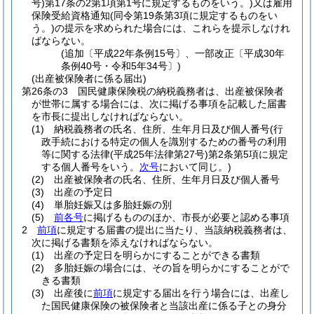
号)
第17条の2第1項第1号に規定するものをいう。)
又は雇用
保険受給資格通知
(同令第19条第3項に規定するものをい
う。)
の提示を求められた場合には、これらを提示しなけれ
ばならない。
(追加〔平成22年条例15号〕、一部改正〔平成30年
条例40号・令和5年34号〕)
(出産被保険者に係る届出)
第26条の3
国民健康保険税の納税義務者は、出産被保険者
が世帯に属する場合には、次に掲げる事項を記載した届書
を市長に提出しなければならない。
(1)
納税義務者の氏名、住所、生年月日及び個人番号
(行
政手続における特定の個人を識別するための番号の利用
等に関する法律
(平成25年法律第27号)
第2条第5項に規定
する個人番号をいう。
次号
において同じ。)
(2)
出産被保険者の氏名、住所、生年月日及び個人番号
(3)
出産の予定日
(4)
単胎妊娠又は多胎妊娠の別
(5)
前各号
に掲げるもののほか、市長が必要と認める事項
2
前項
に規定する届書の提出に当たり、当該納税義務者は、
次に掲げる書類を添えなければならない。
(1)
出産の予定日を明らかにすることができる書類
(2)
多胎妊娠の場合には、その旨を明らかにすることがで
きる書類
(3)
出産後に
前項
に規定する届出を行う場合には、出産し
た国民健康保険の被保険者と当該出産に係る子との身分