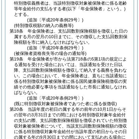
特別徴収義務者は、当該特別徴収対象被保険者に係る老齢
等年金給付の支払をする者
(以下「年金保険者」という。)
とする。
(追加〔平成20年条例29号〕)
(特別徴収税額の納入の義務等)
第18条
年金保険者は、支払回数割保険税額を徴収した日の
属する月の翌月の10日までに、その徴収した支払回数割保
険税額を市に納入しなければならない。
(追加〔平成20年条例29号〕)
(被保険者資格喪失等の場合の通知等)
第19条
年金保険者が市から法第718条の5第1項の規定によ
る通知を受けた場合においては、当該通知を受けた日以
降、支払回数割保険税額を徴収して納入する義務を負わな
い。
この場合において、年金保険者は、直ちに当該通知に
係る特別徴収対象被保険者に係る国民健康保険税徴収の実
績その他必要な事項を当該通知をした市長に通知しなけれ
ばならない。
(追加〔平成20年条例29号〕)
(既に特別徴収対象被保険者であつた者に係る仮徴収)
第20条
当該年度の初日の属する年の前年の10月1日からそ
の翌年の3月31日までの間における特別徴収対象年金給付
の支払の際、支払回数割保険税額を徴収されていた特別徴
収対象被保険者について、当該支払回数割保険税額の徴収
に係る特別徴収対象年金給付が当該年度の初日からその日
の属する年の9月30日までの間において支払われる場合に