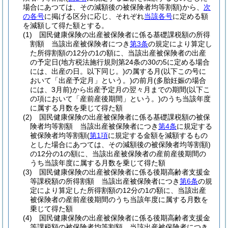
場合にあつては、その減額後の被保険者均等割額)
から、
次
の各号
に掲げる区分に応じ、それぞれ
当該各号
に定める額
を減額して得た額とする。
(1)
国民健康保険の出産被保険者に係る基礎課税額の所得
割額 当該出産被保険者につき
第3条
の規定により算定し
た所得割額の12分の1の額に、当該出産被保険者の出産
の予定日
(地方税法施行規則第24条の30の5に定める場合
には、出産の日。以下同じ。)
の属する月
(以下この号に
おいて「出産予定月」という。)
の前月
(多胎妊娠の場合
には、3月前)
から出産予定月の翌々月までの期間
(以下こ
の項において「産前産後期間」という。)
のうち当該年度
に属する月数を乗じて得た額
(2)
国民健康保険の出産被保険者に係る基礎課税額の被保
険者均等割額 当該出産被保険者につき
第4条
に規定する
被保険者均等割額
(
第1項
に規定する金額を減額するもの
とした場合にあつては、その減額後の被保険者均等割額)
の12分の1の額に、当該出産被保険者の産前産後期間の
うち当該年度に属する月数を乗じて得た額
(3)
国民健康保険の出産被保険者に係る後期高齢者支援金
等課税額の所得割額 当該出産被保険者につき
第6条
の規
定により算定した所得割額の12分の1の額に、当該出産
被保険者の産前産後期間のうち当該年度に属する月数を
乗じて得た額
(4)
国民健康保険の出産被保険者に係る後期高齢者支援金
等課税額の被保険者均等割額 当該出産被保険者につき