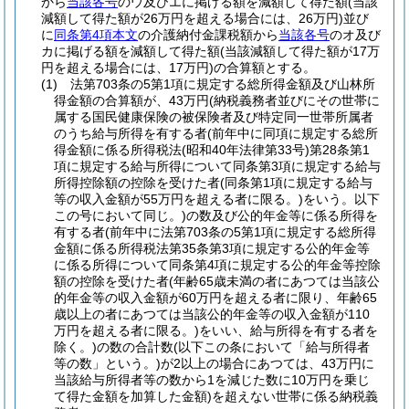
から
当該各号
のウ及びエに掲げる額を減額して得た額
(当該
減額して得た額が26万円を超える場合には、26万円)
並び
に
同条第4項本文
の介護納付金課税額から
当該各号
のオ及び
カに掲げる額を減額して得た額
(当該減額して得た額が17万
円を超える場合には、17万円)
の合算額とする。
(1)
法第703条の5第1項に規定する総所得金額及び山林所
得金額の合算額が、43万円
(納税義務者並びにその世帯に
属する国民健康保険の被保険者及び特定同一世帯所属者
のうち給与所得を有する者
(前年中に同項に規定する総所
得金額に係る所得税法
(昭和40年法律第33号)
第28条第1
項に規定する給与所得について同条第3項に規定する給与
所得控除額の控除を受けた者
(同条第1項に規定する給与
等の収入金額が55万円を超える者に限る。)
をいう。以下
この号において同じ。)
の数及び公的年金等に係る所得を
有する者
(前年中に法第703条の5第1項に規定する総所得
金額に係る所得税法第35条第3項に規定する公的年金等
に係る所得について同条第4項に規定する公的年金等控除
額の控除を受けた者
(年齢65歳未満の者にあつては当該公
的年金等の収入金額が60万円を超える者に限り、年齢65
歳以上の者にあつては当該公的年金等の収入金額が110
万円を超える者に限る。)
をいい、給与所得を有する者を
除く。)
の数の合計数
(以下この条において「給与所得者
等の数」という。)
が2以上の場合にあつては、43万円に
当該給与所得者等の数から1を減じた数に10万円を乗じ
て得た金額を加算した金額)
を超えない世帯に係る納税義