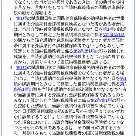
でなくなつた日が月の初日であるときは、その前日)
の属す
る月から、月割りをもつて当該納税義務者の国民健康保険
税の額から減額する。
7
第1項
の賦課期日後に国民健康保険税の納税義務者の世帯
に属する介護納付金課税被保険者となつた者がある場合に
は、当該介護納付金課税被保険者となつた日を
第1項
の賦課
期日とみなして算定した当該納税義務者に係る
第2条第1項
の額から当該介護納付金課税被保険者となつた者が当該世
帯に属する介護納付金課税被保険者でないものとみなして
算定した当該納税義務者に係る
第2条第1項
の額を控除した
残額を、当該介護納付金課税被保険者となつた日の属する
月から、月割りをもつて当該納税義務者に課する。
8
第1項
の賦課期日後に国民健康保険税の納税義務者の世帯
に属する介護納付金課税被保険者でなくなつた者がある場
合には、当該介護納付金課税被保険者でなくなつた日を
第1
項
の賦課期日とみなして算定した当該納税義務者に係る
第2
条第1項
の額を当該介護納付金課税被保険者でなくなつた者
が当該世帯に属する介護納付金課税被保険者であるものと
みなして算定した当該納税義務者に係る
第2条第1項
の額か
ら控除した残額を、当該介護納付金課税被保険者でなくな
つた日
(国民健康保険法第6条第1号から第8号までのいずれ
かに該当することにより介護納付金課税被保険者でなくな
つた場合において、当該介護納付金課税被保険者でなくな
つた日が月の初日であるときは、その前日)
の属する月か
ら、月割りをもつて当該納税義務者の国民健康保険税の額