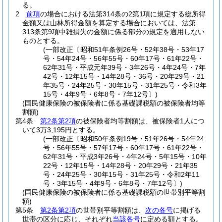
る。
2
前項
の場合における法第314条の2第1項に規定する総所得
金額又は山林所得金額を算定する場合においては、法第
313条第9項中雑損失の金額に係る部分の規定を適用しない
ものとする。
(一部改正〔昭和51年条例26号・52年38号・53年17
号・54年24号・56年55号・60年17号・61年22号・
62年31号・平成元年39号・3年26号・4年24号・7年
42号・12年15号・14年28号・36号・20年29号・21
年35号・24年25号・30年15号・31年25号・令和3年
15号・4年9号・6年8号・7年12号〕)
(国民健康保険の被保険者に係る基礎課税額の被保険者均等
割額)
第4条
第2条第2項
の被保険者均等割額は、被保険者1人につ
いて3万3,195円とする。
(一部改正〔昭和50年条例19号・51年26号・54年24
号・56年55号・57年17号・60年17号・61年22号・
62年31号・平成3年26号・4年24号・5年15号・10年
22号・12年15号・14年28号・20年29号・21年35
号・24年25号・30年15号・31年25号・令和2年11
号・3年15号・4年9号・6年8号・7年12号〕)
(国民健康保険の被保険者に係る基礎課税額の世帯別平等割
額)
第5条
第2条第2項
の世帯別平等割額は、
次の各号
に掲げる
世帯の区分に応じ、それぞれ
当該各号
に定める額とする。