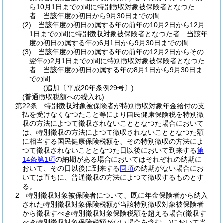
ら10月1日までの間に特別徴収対象被保険者となつた
者 当該年度の初日から9月30日までの間
(2)
当該年度の初日の属する年の前年の10月2日から12月
1日までの間に特別徴収対象被保険者となつた者 当該年
度の初日の属する年の6月1日から9月30日までの間
(3)
当該年度の初日の属する年の前年の12月2日からその
翌年の2月1日までの間に特別徴収対象被保険者となつた
者 当該年度の初日の属する年の8月1日から9月30日ま
での間
(追加〔平成20年条例29号〕)
(普通徴収税額への繰入れ)
第22条
特別徴収対象被保険者が特別徴収対象年金給付の支
払を受けなくなつたこと等により国民健康保険税を特別徴
収の方法によつて徴収されないこととなつた場合において
は、特別徴収の方法によつて徴収されないこととなつた額
に相当する国民健康保険税額を、その特別徴収の方法によ
つて徴収されないこととなつた日以後において到来する
第
14条第1項
の納期がある場合においてはそれぞれの納期に
おいて、その日以後に到来する
同項
の納期がない場合にお
いては直ちに、普通徴収の方法によつて徴収するものとす
る。
2
特別徴収対象被保険者について、既に年金保険者から納入
された特別徴収対象保険税額が当該特別徴収対象被保険者
から徴収すべき特別徴収対象保険税額を超える場合
(徴収す
べき特別徴収対象保険税額がない場合を含む。)
において当