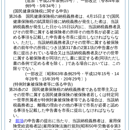
(追加〔平成22年条例15号〕、一部改正〔令和4年条
例9号・5年34号〕)
(国民健康保険税に関する申告)
第26条
国民健康保険税の納税義務者は、4月15日まで
(国民
健康保険税の賦課期日後に納税義務が発生した者は、当該
納税義務が発生した日から15日以内)
に、当該納税義務者及
びその世帯に属する被保険者の所得その他市長が必要と認
める事項を記載した申告書を市長に提出しなければならな
い。
ただし、当該納税義務者及びその世帯に属する被保険
者の前年中の所得につき法第317条の2第1項の申告書が市
長に提出されている場合又は当該納税義務者及びその世帯
に属する被保険者が同項ただし書に規定する者
(同項ただし
書の条例で定める者を除く。)
である場合においては、この
限りでない。
(一部改正〔昭和63年条例29号・平成12年15号・14
年28号・15年39号・20年29号〕)
(特例対象被保険者等に係る申告)
第26条の2
国民健康保険税の納税義務者である世帯主又は
その世帯に属する国民健康保険の被保険者若しくは特定同
一世帯所属者が特例対象被保険者等である場合は、当該納
税義務者は、離職の理由その他の事項で市長が必要と認め
る事項を記載した申告書を市長に提出しなければならな
い。
2
前項
の申告書の提出に当たり、当該納税義務者は、雇用保
険受給資格者証
(雇用保険法施行規則
(昭和50年労働省令第3