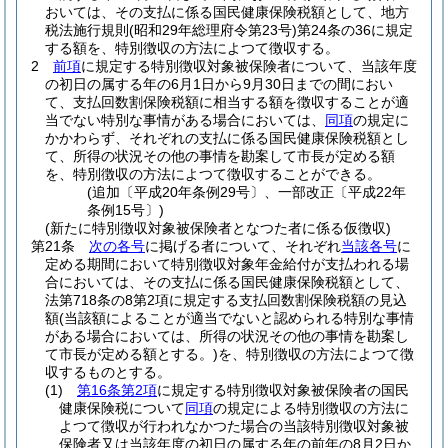
おいては、その支払に係る国民健康保険税額として、地方
税法施行規則
(昭和29年総理府令第23号)
第24条の36に規定
する額を、特別徴収の方法によつて徴収する。
2
前項
に規定する特別徴収対象被保険者について、当該年度
の初日の属する年の6月1日から9月30日までの間におい
て、支払回数割保険税額に相当する額を徴収することが適
当でない特別な事情がある場合においては、
同項
の規定に
かかわらず、それぞれの支払に係る国民健康保険税額とし
て、所得の状況その他の事情を勘案して市長が定める額
を、特別徴収の方法によつて徴収することができる。
(追加〔平成20年条例29号〕、一部改正〔平成22年
条例15号〕)
(新たに特別徴収対象被保険者となつた者に係る仮徴収)
第21条
次の各号
に掲げる者について、それぞれ
当該各号
に
定める期間において特別徴収対象年金給付が支払われる場
合においては、その支払に係る国民健康保険税額として、
法第718条の8第2項に規定する支払回数割保険税額の見込
額
(当該額によることが適当でないと認められる特別な事情
がある場合においては、所得の状況その他の事情を勘案し
て市長が定める額とする。)
を、特別徴収の方法によつて徴
収するものとする。
(1)
第16条第2項
に規定する特別徴収対象被保険者の国民
健康保険税について
同項
の規定による特別徴収の方法に
よつて徴収が行われなかつた場合の当該特別徴収対象被
保険者又は当該年度の初日の属する年の前年の8月2日か