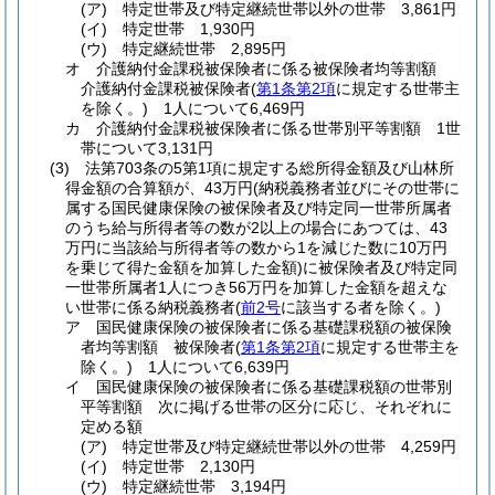
(ア)
特定世帯及び特定継続世帯以外の世帯 3,861円
(イ)
特定世帯 1,930円
(ウ)
特定継続世帯 2,895円
オ
介護納付金課税被保険者に係る被保険者均等割額
介護納付金課税被保険者
(
第1条第2項
に規定する世帯主
を除く。)
1人について6,469円
カ
介護納付金課税被保険者に係る世帯別平等割額 1世
帯について3,131円
(3)
法第703条の5第1項に規定する総所得金額及び山林所
得金額の合算額が、43万円
(納税義務者並びにその世帯に
属する国民健康保険の被保険者及び特定同一世帯所属者
のうち給与所得者等の数が2以上の場合にあつては、43
万円に当該給与所得者等の数から1を減じた数に10万円
を乗じて得た金額を加算した金額)
に被保険者及び特定同
一世帯所属者1人につき56万円を加算した金額を超えな
い世帯に係る納税義務者
(
前2号
に該当する者を除く。)
ア
国民健康保険の被保険者に係る基礎課税額の被保険
者均等割額 被保険者
(
第1条第2項
に規定する世帯主を
除く。)
1人について6,639円
イ
国民健康保険の被保険者に係る基礎課税額の世帯別
平等割額 次に掲げる世帯の区分に応じ、それぞれに
定める額
(ア)
特定世帯及び特定継続世帯以外の世帯 4,259円
(イ)
特定世帯 2,130円
(ウ)
特定継続世帯 3,194円