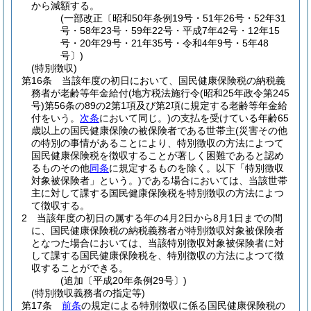
から減額する。
(一部改正〔昭和50年条例19号・51年26号・52年31
号・58年23号・59年22号・平成7年42号・12年15
号・20年29号・21年35号・令和4年9号・5年48
号〕)
(特別徴収)
第16条
当該年度の初日において、国民健康保険税の納税義
務者が老齢等年金給付
(地方税法施行令
(昭和25年政令第245
号)
第56条の89の2第1項及び第2項に規定する老齢等年金給
付をいう。
次条
において同じ。)
の支払を受けている年齢65
歳以上の国民健康保険の被保険者である世帯主
(災害その他
の特別の事情があることにより、特別徴収の方法によつて
国民健康保険税を徴収することが著しく困難であると認め
るものその他
同条
に規定するものを除く。以下「特別徴収
対象被保険者」という。)
である場合においては、当該世帯
主に対して課する国民健康保険税を特別徴収の方法によつ
て徴収する。
2
当該年度の初日の属する年の4月2日から8月1日までの間
に、国民健康保険税の納税義務者が特別徴収対象被保険者
となつた場合においては、当該特別徴収対象被保険者に対
して課する国民健康保険税を、特別徴収の方法によつて徴
収することができる。
(追加〔平成20年条例29号〕)
(特別徴収義務者の指定等)
第17条
前条
の規定による特別徴収に係る国民健康保険税の