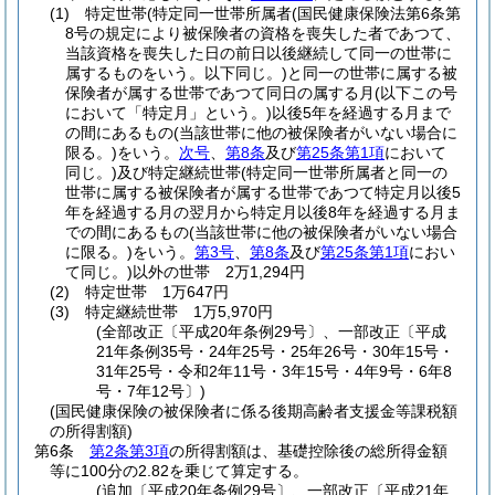
(1)
特定世帯
(特定同一世帯所属者
(国民健康保険法第6条第
8号の規定により被保険者の資格を喪失した者であつて、
当該資格を喪失した日の前日以後継続して同一の世帯に
属するものをいう。以下同じ。)
と同一の世帯に属する被
保険者が属する世帯であつて同日の属する月
(以下この号
において「特定月」という。)
以後5年を経過する月まで
の間にあるもの
(当該世帯に他の被保険者がいない場合に
限る。)
をいう。
次号
、
第8条
及び
第25条第1項
において
同じ。)
及び特定継続世帯
(特定同一世帯所属者と同一の
世帯に属する被保険者が属する世帯であつて特定月以後5
年を経過する月の翌月から特定月以後8年を経過する月ま
での間にあるもの
(当該世帯に他の被保険者がいない場合
に限る。)
をいう。
第3号
、
第8条
及び
第25条第1項
におい
て同じ。)
以外の世帯 2万1,294円
(2)
特定世帯 1万647円
(3)
特定継続世帯 1万5,970円
(全部改正〔平成20年条例29号〕、一部改正〔平成
21年条例35号・24年25号・25年26号・30年15号・
31年25号・令和2年11号・3年15号・4年9号・6年8
号・7年12号〕)
(国民健康保険の被保険者に係る後期高齢者支援金等課税額
の所得割額)
第6条
第2条第3項
の所得割額は、基礎控除後の総所得金額
等に100分の2.82を乗じて算定する。
(追加〔平成20年条例29号〕、一部改正〔平成21年