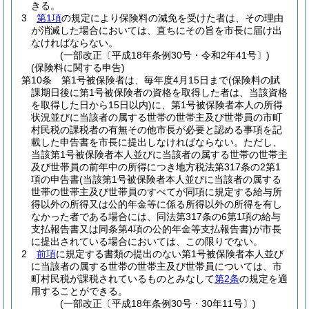
きる。
3
第1項
の規定により保険料の減免を受けた者は、その理由
が消滅した場合においては、直ちにその旨を市長に届け出
なければならない。
(一部改正〔平成18年条例30号・令和2年41号〕)
(保険料に関する申告)
第10条
第1号被保険者は、毎年度4月15日まで
(保険料の賦
課期日後に第1号被保険者の資格を取得した者は、当該資格
を取得した日から15日以内)
に、第1号被保険者本人の所得
状況並びに当該者の属する世帯の世帯主及び世帯員の市町
村民税の課税者の有無その他市長が必要と認める事項を記
載した申告書を市長に提出しなければならない。
ただし、
当該第1号被保険者本人並びに当該者の属する世帯の世帯主
及び世帯員の前年中の所得につき地方税法第317条の2第1
項の申告書
(当該第1号被保険者本人並びに当該者の属する
世帯の世帯主及び世帯員のすべてが同項に規定する給与所
得以外の所得又は公的年金等に係る所得以外の所得を有し
なかった者である場合には、同法第317条の6第1項の給与
支払報告書又は同条第4項の公的年金等支払報告書)
が市長
に提出されている場合においては、この限りでない。
2
前項
に規定する書類の提出のない第1号被保険者本人並び
に当該者の属する世帯の世帯主及び世帯員については、市
町村民税が課税されているものとみなして
第2条
の規定を適
用することができる。
(一部改正〔平成18年条例30号・30年11号〕)