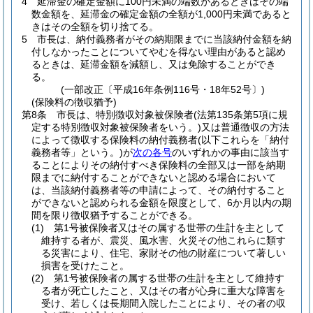
4
延滞金の確定金額に100円未満の端数があるときはその端
数金額を、延滞金の確定金額の全額が1,000円未満であると
きはその全額を切り捨てる。
5
市長は、納付義務者がその納期限までに当該納付金額を納
付しなかったことについてやむを得ない理由があると認め
るときは、延滞金額を減額し、又は免除することができ
る。
(一部改正〔平成16年条例116号・18年52号〕)
(保険料の徴収猶予)
第8条
市長は、特別徴収対象被保険者
(法第135条第5項に規
定する特別徴収対象被保険者をいう。)
又は普通徴収の方法
によって徴収する保険料の納付義務者
(以下これらを「納付
義務者等」という。)
が
次の各号
のいずれかの事由に該当す
ることによりその納付すべき保険料の全部又は一部を納期
限までに納付することができないと認める場合において
は、当該納付義務者等の申請によって、その納付すること
ができないと認められる金額を限度として、6か月以内の期
間を限り徴収猶予することができる。
(1)
第1号被保険者又はその属する世帯の生計を主として
維持する者が、震災、風水害、火災その他これらに類す
る災害により、住宅、家財その他の財産について著しい
損害を受けたこと。
(2)
第1号被保険者の属する世帯の生計を主として維持す
る者が死亡したこと、又はその者が心身に重大な障害を
受け、若しくは長期間入院したことにより、その者の収