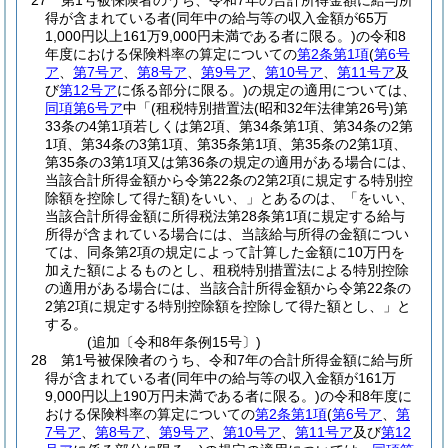
27
第1号被保険者のうち、令和7年の合計所得金額に給与所
得が含まれている者
(同年中の給与等の収入金額が65万
1,000円以上161万9,000円未満である者に限る。)
の令和8
年度における保険料率の算定についての
第2条第1項
(
第6号
ア
、
第7号ア
、
第8号ア
、
第9号ア
、
第10号ア
、
第11号ア
及
び
第12号ア
に係る部分に限る。)
の規定の適用については、
同項第6号ア
中「
(租税特別措置法
(昭和32年法律第26号)
第
33条の4第1項若しくは第2項、第34条第1項、第34条の2第
1項、第34条の3第1項、第35条第1項、第35条の2第1項、
第35条の3第1項又は第36条の規定の適用がある場合には、
当該合計所得金額から令第22条の2第2項に規定する特別控
除額を控除して得た額)
をいい、」とあるのは、「をいい、
当該合計所得金額に所得税法第28条第1項に規定する給与
所得が含まれている場合には、当該給与所得の金額につい
ては、同条第2項の規定によって計算した金額に10万円を
加えた額によるものとし、租税特別措置法による特別控除
の適用がある場合には、当該合計所得金額から令第22条の
2第2項に規定する特別控除額を控除して得た額とし、」と
する。
(追加〔令和8年条例15号〕)
28
第1号被保険者のうち、令和7年の合計所得金額に給与所
得が含まれている者
(同年中の給与等の収入金額が161万
9,000円以上190万円未満である者に限る。)
の令和8年度に
おける保険料率の算定についての
第2条第1項
(
第6号ア
、
第
7号ア
、
第8号ア
、
第9号ア
、
第10号ア
、
第11号ア
及び
第12