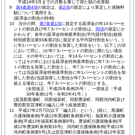
平成14年3月までの月数を乗じて得た額の合算額
9
第4条第4項
の規定は、
前2項
の規定により算定した保険料
額について適用する。
(延滞金の割合の特例)
10
当分の間、
第7条第1項
に規定する延滞金の年14.6パーセ
ントの割合及び年7.3パーセントの割合は、
同項
の規定にか
かわらず、各年の延滞金特例基準割合
(平均貸付割合
(租税
特別措置法第93条第2項に規定する平均貸付割合をいう。)
に年1パーセントの割合を加算した割合をいう。以下この項
において同じ。)
が年7.3パーセントの割合に満たない場合
には、その年中においては、年14.6パーセントの割合にあ
ってはその年における延滞金特例基準割合に年7.3パーセン
トの割合を加算した割合とし、年7.3パーセントの割合にあ
っては当該延滞金特例基準割合に年1パーセントの割合を加
算した割合
(当該加算した割合が年7.3パーセントの割合を
超える場合には、年7.3パーセントの割合)
とする。
(全部改正〔平成25年条例25号〕、一部改正〔平成
30年条例11号・令和2年41号〕)
(賀茂郡黒瀬町、同郡福富町、同郡豊栄町、同郡河内町及び
豊田郡安芸津町の編入に伴う経過措置)
11
平成17年2月7日
(以下「編入日」という。)
前に、黒瀬町
介護保険条例
(平成12年黒瀬町条例第3号)
、福富町介護保険
条例
(平成12年福富町条例第8号)
、豊栄町介護保険条例
(平
成12年豊栄町条例第16号)
、河内町介護保険条例
(平成12年
河内町条例第5号)
又は安芸津町介護保険条例
(平成12年安芸