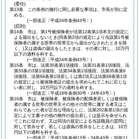
(委任)
第13条
この条例の施行に関し必要な事項は、市長が別に定
める。
(一部改正〔平成24年条例43号〕)
(罰則)
第14条
市は、第1号被保険者が法第12条第1項本文の規定に
よる届出をしないとき
(同条第2項の規定により当該第1号被
保険者の属する世帯の世帯主から届出がなされたときを除
く。)
又は虚偽の届出をしたときは、その者に対し、10万円
以下の過料を科する。
(一部改正〔平成24年条例43号〕)
第15条
市は、法第30条第1項後段、法第31条第1項後段、法
第33条の3第1項後段、法第34条第1項後段、法第35条第6
項後段、法第66条第1項若しくは第2項又は法第68条第1項
の規定により被保険者証の提出を求められてこれに応じな
い者に対し、10万円以下の過料を科する。
(一部改正〔平成18年条例30号・24年43号〕)
第16条
市は、被保険者、被保険者の配偶者若しくは被保険
者の属する世帯の世帯主その他その世帯に属する者又はこ
れらであった者が正当な理由なしに、法第202条第1項の規
定により文書その他の物件の提出若しくは提示を命ぜられ
てこれに従わず、又は同項の規定による当該職員の質問に
対して答弁せず、若しくは虚偽の答弁をしたときは、10万
円以下の過料を科する。
(一部改正〔平成13年条例13号・24年43号・30年11