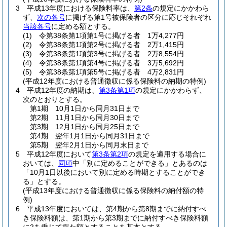
3
平成13年度における保険料率は、
第2条
の規定にかかわら
ず、
次の各号
に掲げる第1号被保険者の区分に応じそれぞれ
当該各号
に定める額とする。
(1)
令第38条第1項第1号に掲げる者 1万4,277円
(2)
令第38条第1項第2号に掲げる者 2万1,415円
(3)
令第38条第1項第3号に掲げる者 2万8,554円
(4)
令第38条第1項第4号に掲げる者 3万5,692円
(5)
令第38条第1項第5号に掲げる者 4万2,831円
(平成12年度における普通徴収に係る保険料の納期の特例)
4
平成12年度の納期は、
第3条第1項
の規定にかかわらず、
次のとおりとする。
第1期 10月1日から同月31日まで
第2期 11月1日から同月30日まで
第3期 12月1日から同月25日まで
第4期 翌年1月1日から同月31日まで
第5期 翌年2月1日から同月末日まで
5
平成12年度において
第3条第2項
の規定を適用する場合に
おいては、
同項
中「別に定めることができる」とあるのは
「10月1日以後において別に定める時期とすることができ
る」とする。
(平成13年度における普通徴収に係る保険料の納付額の特
例)
6
平成13年度においては、第4期から第8期までに納付すべ
き保険料額は、第1期から第3期までに納付すべき保険料額