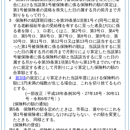
合における当該第1号被保険者に係る保険料の額の算定は、
第1号被保険者の資格を喪失した日の属する月の前月まで月
割りをもって行う。
3
保険料の賦課期日後に令第39条第1項第1号イ
(同号に規定
する老齢福祉年金の受給権を有するに至った者及び
(1)
に係
る者を除く。)
、ロ若しくはニ、第2号ロ、第3号ロ、第4号
ロ、第5号ロ、第6号ロ、第7号ロ、第8号ロ、第9号ロ、第
10号ロ、第11号ロ、第12号ロ又は第13号ロに該当するに至
った第1号被保険者に係る保険料の額は、当該該当するに至
った日の属する月の前月まで月割りにより算定した当該第1
号被保険者に係る保険料の額と当該該当するに至った日の
属する月から令第39条第1項第1号から第13号までのいずれ
かに規定する者として月割りにより算定した保険料の額の
合算額とする。
4
前3項
の規定により算定された当該年度における保険料の
額に1円未満の端数が生じる場合は、これを切り捨てるもの
とする。
(一部改正〔平成18年条例30号・27年18号・30年11
号・令和6年7号〕)
(保険料の額の通知)
第5条
保険料の額を定めたときは、市長は、速やかにこれを
第1号被保険者に通知しなければならない。
その額を変更し
たときも、同様とする。
(保険料の督促)