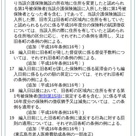
り当該介護保険施設の所在地に住所を変更したと認められ
る第1号被保険者
(当該介護保険施設に入所した後に第1号被
保険者となった者を含む。)
であって、当該介護保険施設に
入所した際、旧市又は旧各町の区域内に住所を有していた
と認められるものに係る平成16年度分の保険料の賦課徴収
については、当該入所の際に住所を有していたと認められ
る住所地の区分に応じ、それぞれこの条例を適用し、又は
旧各町の条例の例による。
(追加〔平成16年条例116号〕)
16
編入日前に旧各町が発した督促状に係る督促手数料につ
いては、それぞれ旧各町の条例の例による。
(追加〔平成16年条例116号〕)
17
編入日前に旧各町が課した保険料に係る延滞金のうち編
入日前に係るものの額の算定については、それぞれ旧各町
の条例の例による。
(追加〔平成16年条例116号〕)
18
編入日以後において、旧各町の区域内に住所を有する第
1号被保険者
(
附則第15項
に規定する者を含む。)
に係る平成
16年度分の保険料の徴収猶予又は減免については、この条
例を適用する。
(追加〔平成16年条例116号〕)
19
編入日前にした旧各町の条例に違反する行為に対する罰
則の適用については、それぞれ旧各町の条例の例による。
(追加〔平成16年条例116号〕)
(東広島市老人医療費助成条例の一部改正)