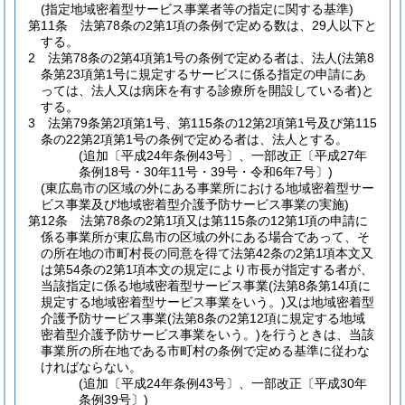
(指定地域密着型サービス事業者等の指定に関する基準)
第11条
法第78条の2第1項の条例で定める数は、29人以下と
する。
2
法第78条の2第4項第1号の条例で定める者は、法人
(法第8
条第23項第1号に規定するサービスに係る指定の申請にあ
っては、法人又は病床を有する診療所を開設している者)
と
する。
3
法第79条第2項第1号、第115条の12第2項第1号及び第115
条の22第2項第1号の条例で定める者は、法人とする。
(追加〔平成24年条例43号〕、一部改正〔平成27年
条例18号・30年11号・39号・令和6年7号〕)
(東広島市の区域の外にある事業所における地域密着型サー
ビス事業及び地域密着型介護予防サービス事業の実施)
第12条
法第78条の2第1項又は第115条の12第1項の申請に
係る事業所が東広島市の区域の外にある場合であって、そ
の所在地の市町村長の同意を得て法第42条の2第1項本文又
は第54条の2第1項本文の規定により市長が指定する者が、
当該指定に係る地域密着型サービス事業
(法第8条第14項に
規定する地域密着型サービス事業をいう。)
又は地域密着型
介護予防サービス事業
(法第8条の2第12項に規定する地域
密着型介護予防サービス事業をいう。)
を行うときは、当該
事業所の所在地である市町村の条例で定める基準に従わな
ければならない。
(追加〔平成24年条例43号〕、一部改正〔平成30年
条例39号〕)