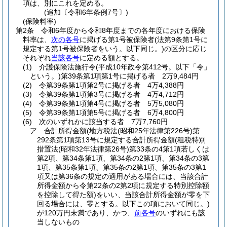
項は、別にこれを定める。
(追加〔令和6年条例7号〕)
(保険料率)
第2条
令和6年度から令和8年度までの各年度における保険
料率は、
次の各号
に掲げる第1号被保険者
(法第9条第1号に
規定する第1号被保険者をいう。以下同じ。)
の区分に応じ
それぞれ
当該各号
に定める額とする。
(1)
介護保険法施行令
(平成10年政令第412号。以下「令」
という。)
第39条第1項第1号に掲げる者 2万9,484円
(2)
令第39条第1項第2号に掲げる者 4万4,388円
(3)
令第39条第1項第3号に掲げる者 4万4,712円
(4)
令第39条第1項第4号に掲げる者 5万5,080円
(5)
令第39条第1項第5号に掲げる者 6万4,800円
(6)
次のいずれかに該当する者 7万7,760円
ア
合計所得金額
(地方税法
(昭和25年法律第226号)
第
292条第1項第13号に規定する合計所得金額
(租税特別
措置法
(昭和32年法律第26号)
第33条の4第1項若しくは
第2項、第34条第1項、第34条の2第1項、第34条の3第
1項、第35条第1項、第35条の2第1項、第35条の3第1
項又は第36条の規定の適用がある場合には、当該合計
所得金額から令第22条の2第2項に規定する特別控除額
を控除して得た額)
をいい、当該合計所得金額が零を下
回る場合には、零とする。以下この項において同じ。)
が120万円未満であり、かつ、
前各号
のいずれにも該
当しないもの