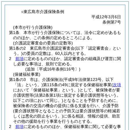
○東広島市介護保険条例
平成12年3月6日
条例第7号
(本市が行う介護保険)
第1条
本市が行う介護保険については、法令に定めがあるも
ののほか、この条例の定めるところによる。
(介護認定審査会の委員の定数等)
第1条の2
東広島市介護認定審査会
(以下「認定審査会」とい
う。)
の委員の定数は、60人以内とする。
2
前項
に定めるもののほか、認定審査会の組織及び運営に関
し必要な事項は、規則で定める。
(追加〔平成16年条例116号〕)
(保健福祉事業)
第1条の3
市は、介護保険法
(平成9年法律第123号。以下
「法」という。)
第115条の49に規定する保健福祉事業
(
次項
において「保健福祉事業」という。)
として、被保険者が要
介護状態等
(法第2条第1項に規定する要介護状態等をいう。
以下この項において同じ。)
となることを予防するために、
被保険者の交流の機会の提供に係る支援を行い、介護予防
(要介護状態等となることの予防又は要介護状態等の軽減若
しくは悪化の防止をいう。)
に係る相談、情報の提供、助言
その他の援助を行う事業を行うものとする。
2
前項
に定めるもののほか、保健福祉事業に関して必要な事