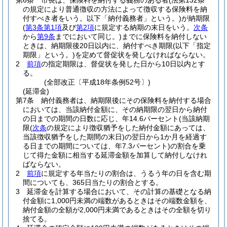
第6条
市長は、保険料を納付する義務のある者
(法第132条
の規定により普通徴収の方法によって徴収する保険料を納
付すべき者をいう。以下「納付義務者」という。)
が納期限
(
第3条第1項
及び
第2項
に規定する納期の末日をいう。
次条
から
第9条
までにおいて同じ。)
までに保険料を納付しない
ときは、納期限後20日以内に、納付すべき期限
(以下「指定
期限」という。)
を定めて督促状を発しなければならない。
2
前項
の指定期限は、督促状を発した日から10日以内とす
る。
(全部改正〔平成18年条例52号〕)
(延滞金)
第7条
納付義務者は、納期限後にその保険料を納付する場合
においては、当該納付金額に、その納期限の翌日から納付
の日までの期間の日数に応じ、年14.6パーセント
(当該納期
限
(
次条
の規定により徴収猶予をした納付金額にあっては、
当該徴収猶予をした期間の末日)
の翌日から1か月を経過す
る日までの期間については、年7.3パーセント)
の割合を乗
じて得た金額に相当する延滞金額を加算して納付しなけれ
ばならない。
2
前項
に規定する年当たりの割合は、うるう年の日を含む期
間についても、365日当たりの割合とする。
3
延滞金を計算する場合において、その計算の基礎となる納
付金額に1,000円未満の端数があるときはその端数金額を、
納付金額の全額が2,000円未満であるときはその全額を切り
捨てる。