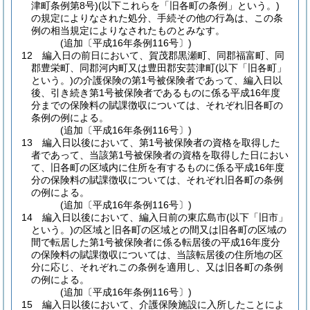
津町条例第8号)
(以下これらを「旧各町の条例」という。)
の規定によりなされた処分、手続その他の行為は、この条
例の相当規定によりなされたものとみなす。
(追加〔平成16年条例116号〕)
12
編入日の前日において、賀茂郡黒瀬町、同郡福富町、同
郡豊栄町、同郡河内町又は豊田郡安芸津町
(以下「旧各町」
という。)
の介護保険の第1号被保険者であって、編入日以
後、引き続き第1号被保険者であるものに係る平成16年度
分までの保険料の賦課徴収については、それぞれ旧各町の
条例の例による。
(追加〔平成16年条例116号〕)
13
編入日以後において、第1号被保険者の資格を取得した
者であって、当該第1号被保険者の資格を取得した日におい
て、旧各町の区域内に住所を有するものに係る平成16年度
分の保険料の賦課徴収については、それぞれ旧各町の条例
の例による。
(追加〔平成16年条例116号〕)
14
編入日以後において、編入日前の東広島市
(以下「旧市」
という。)
の区域と旧各町の区域との間又は旧各町の区域の
間で転居した第1号被保険者に係る転居後の平成16年度分
の保険料の賦課徴収については、当該転居後の住所地の区
分に応じ、それぞれこの条例を適用し、又は旧各町の条例
の例による。
(追加〔平成16年条例116号〕)
15
編入日以後において、介護保険施設に入所したことによ