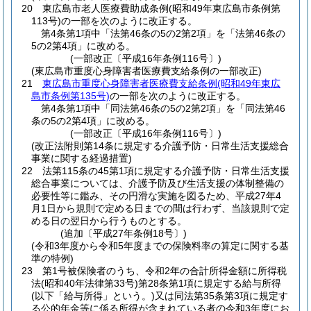
20
東広島市老人医療費助成条例
(昭和49年東広島市条例第
113号)
の一部を次のように改正する。
第4条第1項中「法第46条の5の2第2項」を「法第46条の
5の2第4項」に改める。
(一部改正〔平成16年条例116号〕)
(東広島市重度心身障害者医療費支給条例の一部改正)
21
東広島市重度心身障害者医療費支給条例
(昭和49年東広
島市条例第135号)
の一部を次のように改正する。
第4条第1項中「同法第46条の5の2第2項」を「同法第46
条の5の2第4項」に改める。
(一部改正〔平成16年条例116号〕)
(改正法附則第14条に規定する介護予防・日常生活支援総合
事業に関する経過措置)
22
法第115条の45第1項に規定する介護予防・日常生活支援
総合事業については、介護予防及び生活支援の体制整備の
必要性等に鑑み、その円滑な実施を図るため、平成27年4
月1日から規則で定める日までの間は行わず、当該規則で定
める日の翌日から行うものとする。
(追加〔平成27年条例18号〕)
(令和3年度から令和5年度までの保険料率の算定に関する基
準の特例)
23
第1号被保険者のうち、令和2年の合計所得金額に所得税
法
(昭和40年法律第33号)
第28条第1項に規定する給与所得
(以下「給与所得」という。)
又は同法第35条第3項に規定す
る公的年金等に係る所得が含まれている者の令和3年度にお