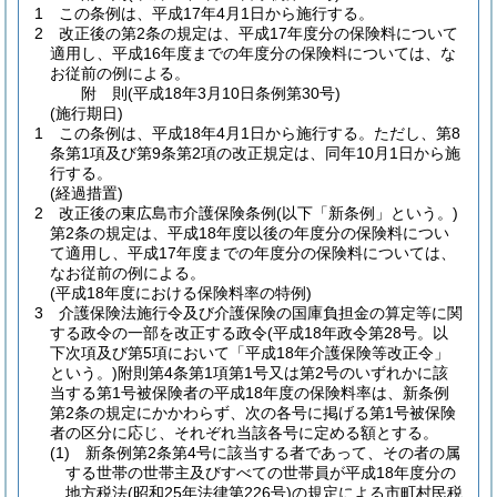
1
この条例は、平成17年4月1日から施行する。
2
改正後の第2条の規定は、平成17年度分の保険料について
適用し、平成16年度までの年度分の保険料については、な
お従前の例による。
附
則
(平成18年3月10日
条例第30号)
(施行期日)
1
この条例は、平成18年4月1日から施行する。
ただし、第8
条第1項及び第9条第2項の改正規定は、同年10月1日から施
行する。
(経過措置)
2
改正後の東広島市介護保険条例
(以下「新条例」という。)
第2条の規定は、平成18年度以後の年度分の保険料につい
て適用し、平成17年度までの年度分の保険料については、
なお従前の例による。
(平成18年度における保険料率の特例)
3
介護保険法施行令及び介護保険の国庫負担金の算定等に関
する政令の一部を改正する政令
(平成18年政令第28号。以
下次項及び第5項において「平成18年介護保険等改正令」
という。)
附則第4条第1項第1号又は第2号のいずれかに該
当する第1号被保険者の平成18年度の保険料率は、新条例
第2条の規定にかかわらず、次の各号に掲げる第1号被保険
者の区分に応じ、それぞれ当該各号に定める額とする。
(1)
新条例第2条第4号に該当する者であって、その者の属
する世帯の世帯主及びすべての世帯員が平成18年度分の
地方税法
(昭和25年法律第226号)
の規定による市町村民税