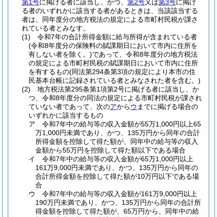
第1号
に掲げる者に該当し、かつ、
第2号
又は
第3号
に掲げ
る者のいずれかに該当する者があるときは、当該該当する
者は、同年度分の地方税法の規定による市町村民税が課さ
れている者とみなす。
(1)
令和7年の合計所得金額に給与所得が含まれている者
(令和8年度分の保険料の賦課期日において市内に住所を
有しない者を除く。)
であって、令和8年度分の地方税法
の規定による市町村民税の賦課期日において市内に住所
を有するもの
(同法第294条第3項の規定により本市の住
民基本台帳に記録されている者とみなされた者を含む。)
(2)
地方税法第295条第1項第2号に掲げる者に該当し、か
つ、令和8年度分の同法の規定による市町村民税が課され
ていない者であって、次の
ア
から
ウ
までに掲げる場合の
いずれかに該当するもの
ア
令和7年中の給与等の収入金額が55万1,000円以上65
万1,000円未満であり、かつ、135万円から同年の合計
所得金額を控除して得た額が、同年中の給与等の収入
金額から55万円を控除して得た額以下である場合
イ
令和7年中の給与等の収入金額が65万1,000円以上
161万9,000円未満であり、かつ、135万円から同年の
合計所得金額を控除して得た額が10万円以下である場
合
ウ
令和7年中の給与等の収入金額が161万9,000円以上
190万円未満であり、かつ、135万円から同年の合計所
得金額を控除して得た額が、65万円から、同年中の給