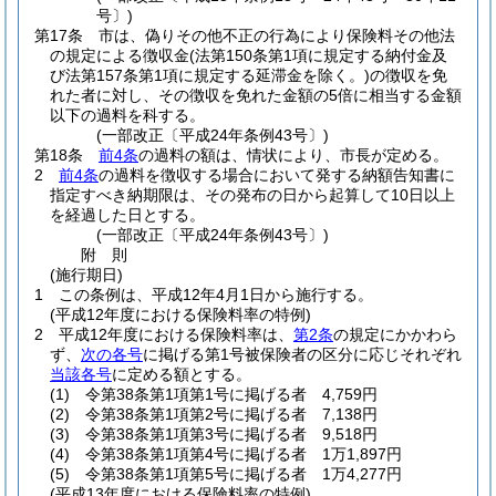
号〕)
第17条
市は、偽りその他不正の行為により保険料その他法
の規定による徴収金
(法第150条第1項に規定する納付金及
び法第157条第1項に規定する延滞金を除く。)
の徴収を免
れた者に対し、その徴収を免れた金額の5倍に相当する金額
以下の過料を科する。
(一部改正〔平成24年条例43号〕)
第18条
前4条
の過料の額は、情状により、市長が定める。
2
前4条
の過料を徴収する場合において発する納額告知書に
指定すべき納期限は、その発布の日から起算して10日以上
を経過した日とする。
(一部改正〔平成24年条例43号〕)
附
則
(施行期日)
1
この条例は、平成12年4月1日から施行する。
(平成12年度における保険料率の特例)
2
平成12年度における保険料率は、
第2条
の規定にかかわら
ず、
次の各号
に掲げる第1号被保険者の区分に応じそれぞれ
当該各号
に定める額とする。
(1)
令第38条第1項第1号に掲げる者 4,759円
(2)
令第38条第1項第2号に掲げる者 7,138円
(3)
令第38条第1項第3号に掲げる者 9,518円
(4)
令第38条第1項第4号に掲げる者 1万1,897円
(5)
令第38条第1項第5号に掲げる者 1万4,277円
(平成13年度における保険料率の特例)