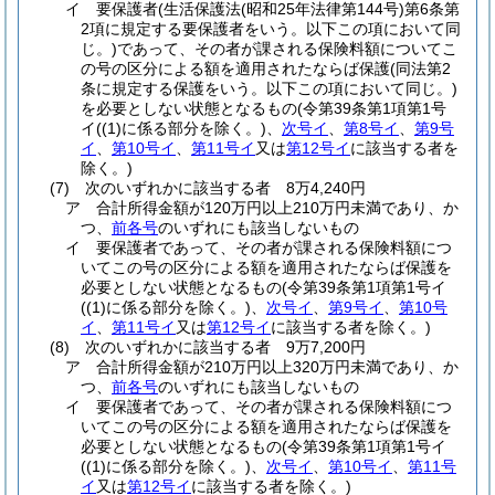
イ
要保護者
(生活保護法
(昭和25年法律第144号)
第6条第
2項に規定する要保護者をいう。以下この項において同
じ。)
であって、その者が課される保険料額についてこ
の号の区分による額を適用されたならば保護
(同法第2
条に規定する保護をいう。以下この項において同じ。)
を必要としない状態となるもの
(令第39条第1項第1号
イ
(
(1)
に係る部分を除く。)
、
次号イ
、
第8号イ
、
第9号
イ
、
第10号イ
、
第11号イ
又は
第12号イ
に該当する者を
除く。)
(7)
次のいずれかに該当する者 8万4,240円
ア
合計所得金額が120万円以上210万円未満であり、か
つ、
前各号
のいずれにも該当しないもの
イ
要保護者であって、その者が課される保険料額につ
いてこの号の区分による額を適用されたならば保護を
必要としない状態となるもの
(令第39条第1項第1号イ
(
(1)
に係る部分を除く。)
、
次号イ
、
第9号イ
、
第10号
イ
、
第11号イ
又は
第12号イ
に該当する者を除く。)
(8)
次のいずれかに該当する者 9万7,200円
ア
合計所得金額が210万円以上320万円未満であり、か
つ、
前各号
のいずれにも該当しないもの
イ
要保護者であって、その者が課される保険料額につ
いてこの号の区分による額を適用されたならば保護を
必要としない状態となるもの
(令第39条第1項第1号イ
(
(1)
に係る部分を除く。)
、
次号イ
、
第10号イ
、
第11号
イ
又は
第12号イ
に該当する者を除く。)