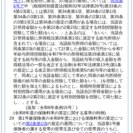
号ア
に係る部分に限る。)
の規定の適用については、
同項第
6号ア
中「
(租税特別措置法
(昭和32年法律第26号)
第33条の
4第1項若しくは第2項、第34条第1項、第34条の2第1項、
第34条の3第1項、第35条第1項、第35条の2第1項、第35条
の3第1項又は第36条の規定の適用がある場合には、当該合
計所得金額から令第22条の2第2項に規定する特別控除額を
控除して得た額)
をいい、」とあるのは、「をいい、当該合
計所得金額に所得税法第28条第1項に規定する給与所得が
含まれている場合には、当該給与所得の金額については、
同条第2項の規定によって計算した金額に65万円から令和7
年給与所得控除額
(令和7年中の所得税法第28条第1項に規
定する給与等の収入金額から、当該給与等の収入金額を所
得税法等の一部を改正する法律
(令和7年法律第13号)
第1条
の規定による改正前の所得税法別表第5の給与等の金額とし
て、同表により当該金額に応じて求めた同表の給与所得控
除後の給与等の金額を控除して得た額をいう。)
を控除して
得た額を加えた額によるものとし、租税特別措置法による
特別控除の適用がある場合には、当該合計所得金額から令
第22条の2第2項に規定する特別控除額を控除して得た額と
し、」とする。
(追加〔令和8年条例15号〕)
(令和8年度の保険料率の算定に関する基準の特例)
29
第1号被保険者の令和8年度における保険料率の算定につ
いての
第2条第1項
の規定の適用については、当該第1号被
保険者の属する世帯の世帯主及び全ての世帯員のうちに、