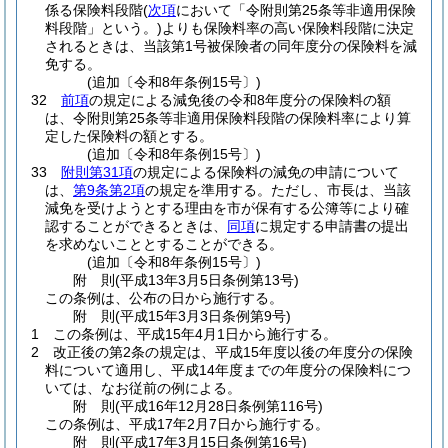
係る保険料段階
(
次項
において「令附則第25条等非適用保険
料段階」という。)
よりも保険料率の高い保険料段階に決定
されるときは、当該第1号被保険者の同年度分の保険料を減
免する。
(追加〔令和8年条例15号〕)
32
前項
の規定による減免後の令和8年度分の保険料の額
は、令附則第25条等非適用保険料段階の保険料率により算
定した保険料の額とする。
(追加〔令和8年条例15号〕)
33
附則第31項
の規定による保険料の減免の申請について
は、
第9条第2項
の規定を準用する。
ただし、市長は、当該
減免を受けようとする理由を市が保有する公簿等により確
認することができるときは、
同項
に規定する申請書の提出
を求めないこととすることができる。
(追加〔令和8年条例15号〕)
附
則
(平成13年3月5日
条例第13号)
この条例は、公布の日から施行する。
附
則
(平成15年3月3日
条例第9号)
1
この条例は、平成15年4月1日から施行する。
2
改正後の第2条の規定は、平成15年度以後の年度分の保険
料について適用し、平成14年度までの年度分の保険料につ
いては、なお従前の例による。
附
則
(平成16年12月28日
条例第116号)
この条例は、平成17年2月7日から施行する。
附
則
(平成17年3月15日
条例第16号)