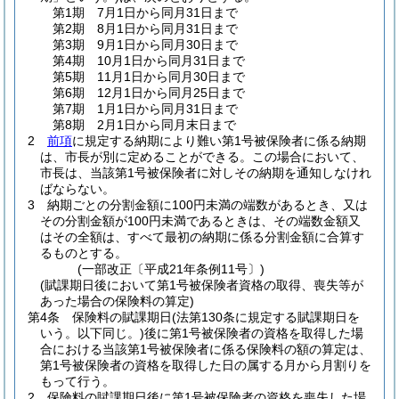
第1期 7月1日から同月31日まで
第2期 8月1日から同月31日まで
第3期 9月1日から同月30日まで
第4期 10月1日から同月31日まで
第5期 11月1日から同月30日まで
第6期 12月1日から同月25日まで
第7期 1月1日から同月31日まで
第8期 2月1日から同月末日まで
2
前項
に規定する納期により難い第1号被保険者に係る納期
は、市長が別に定めることができる。
この場合において、
市長は、当該第1号被保険者に対しその納期を通知しなけれ
ばならない。
3
納期ごとの分割金額に100円未満の端数があるとき、又は
その分割金額が100円未満であるときは、その端数金額又
はその全額は、すべて最初の納期に係る分割金額に合算す
るものとする。
(一部改正〔平成21年条例11号〕)
(賦課期日後において第1号被保険者資格の取得、喪失等が
あった場合の保険料の算定)
第4条
保険料の賦課期日
(法第130条に規定する賦課期日を
いう。以下同じ。)
後に第1号被保険者の資格を取得した場
合における当該第1号被保険者に係る保険料の額の算定は、
第1号被保険者の資格を取得した日の属する月から月割りを
もって行う。
2
保険料の賦課期日後に第1号被保険者の資格を喪失した場