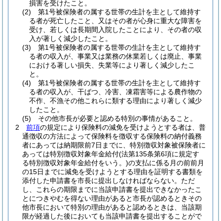
損害を受けたこと。
(2)
第1号被保険者の属する世帯の生計を主として維持す
る者が死亡したこと、又はその者が心身に重大な障害を
受け、若しくは長期間入院したことにより、その者の収
入が著しく減少したこと。
(3)
第1号被保険者の属する世帯の生計を主として維持す
る者の収入が、事業又は業務の休業若しくは廃止、事業
における著しい損失、失業等により著しく減少したこ
と。
(4)
第1号被保険者の属する世帯の生計を主として維持す
る者の収入が、干ばつ、冷害、凍霜害等による農作物の
不作、不漁その他これらに類する理由により著しく減少
したこと。
(5)
その他市長が必要と認める特別の事情があること。
2
前項
の規定により保険料の減免を受けようとする者は、普
通徴収の方法によって保険料を徴収する保険料の納付義務
者にあっては納期限前7日までに、特別徴収対象被保険者に
あっては特別徴収対象年金給付
(法第135条第6項に規定す
る特別徴収対象年金給付をいう。)
の支払に係る月の前前月
の15日までに減免を受けようとする理由を証明する書類を
添付した申請書を市長に提出しなければならない。
ただ
し、これらの期限までに当該申請書を提出できなかったこ
とにつきやむを得ない理由があると市長が認めるときその
他市長において特別の理由があると認めるときは、当該期
限が経過した後においても当該申請書を提出することがで