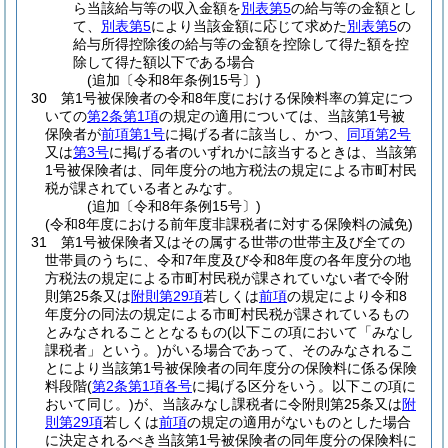
ら当該給与等の収入金額を
別表第5
の給与等の金額とし
て、
別表第5
により当該金額に応じて求めた
別表第5
の
給与所得控除後の給与等の金額を控除して得た額を控
除して得た額以下である場合
(追加〔令和8年条例15号〕)
30
第1号被保険者の令和8年度における保険料率の算定につ
いての
第2条第1項
の規定の適用については、当該第1号被
保険者が
前項第1号
に掲げる者に該当し、かつ、
同項第2号
又は
第3号
に掲げる者のいずれかに該当するときは、当該第
1号被保険者は、同年度分の地方税法の規定による市町村民
税が課されている者とみなす。
(追加〔令和8年条例15号〕)
(令和8年度における前年度非課税者に対する保険料の減免)
31
第1号被保険者又はその属する世帯の世帯主及び全ての
世帯員のうちに、令和7年度及び令和8年度の各年度分の地
方税法の規定による市町村民税が課されていない者で令附
則第25条又は
附則第29項
若しくは
前項
の規定により令和8
年度分の同法の規定による市町村民税が課されているもの
とみなされることとなるもの
(以下この項において「みなし
課税者」という。)
がいる場合であって、そのみなされるこ
とにより当該第1号被保険者の同年度分の保険料に係る保険
料段階
(
第2条第1項各号
に掲げる区分をいう。以下この項に
おいて同じ。)
が、当該みなし課税者に令附則第25条又は
附
則第29項
若しくは
前項
の規定の適用がないものとした場合
に決定されるべき当該第1号被保険者の同年度分の保険料に