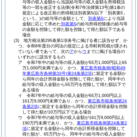
与等の収入金額から当該給与等の収入金額を所得税法
等の一部を改正する法律
(令和7年法律第13号)
第1条の
規定による改正前の所得税法別表第5
(以下「別表第5」
という。)
の給与等の金額として、
別表第5
により当該
金額に応じて求めた
別表第5
の給与所得控除後の給与等
の金額を控除して得た額を控除して得た額以下である
場合
(3)
地方税法第295条第1項各号に掲げる者に該当せず、か
つ、令和8年度分の同法の規定による市町村民税が課され
ていない者であって、次の
ア
から
ウ
までに掲げる場合の
いずれかに該当するもの
ア
令和7年中の給与等の収入金額が55万1,000円以上65
万1,000円未満であり、かつ、
東広島市税条例
(昭和49
年東広島市条例第33号)
第24条第2項
に規定する金額か
ら同年の合計所得金額を控除して得た額が、同年中の
給与等の収入金額から55万円を控除して得た額以下で
ある場合
イ
令和7年中の給与等の収入金額が65万1,000円以上
161万9,000円未満であり、かつ、
東広島市税条例第24
条第2項
に規定する金額から同年の合計所得金額を控除
して得た額が10万円以下である場合
ウ
令和7年中の給与等の収入金額が161万9,000円以上
190万円未満であり、かつ、
東広島市税条例第24条第2
項
に規定する金額から同年の合計所得金額を控除して
得た額が、65万円から、同年中の給与等の収入金額か