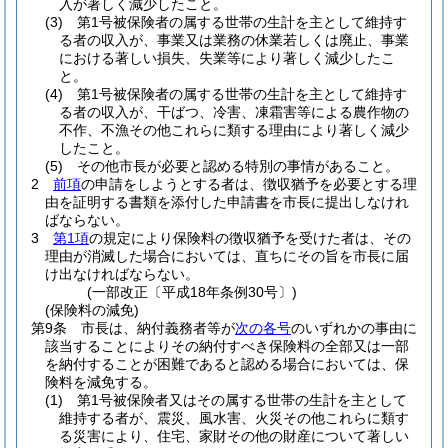
入が著しく減少したこと。
(3)
第1号被保険者の属する世帯の生計を主として維持す
る者の収入が、事業又は業務の休業若しくは廃止、事業
における著しい損失、失業等により著しく減少したこ
と。
(4)
第1号被保険者の属する世帯の生計を主として維持す
る者の収入が、干ばつ、冷害、凍霜害等による農作物の
不作、不漁その他これらに類する理由により著しく減少
したこと。
(5)
その他市長が必要と認める特別の事情があること。
2
前項
の申請をしようとする者は、徴収猶予を必要とする理
由を証明する書類を添付した申請書を市長に提出しなけれ
ばならない。
3
第1項
の規定により保険料の徴収猶予を受けた者は、その
理由が消滅した場合においては、直ちにその旨を市長に届
け出なければならない。
(一部改正〔平成18年条例30号〕)
(保険料の減免)
第9条
市長は、納付義務者等が
次の各号
のいずれかの事由に
該当することによりその納付すべき保険料の全部又は一部
を納付することが困難であると認める場合においては、保
険料を減免する。
(1)
第1号被保険者又はその属する世帯の生計を主として
維持する者が、震災、風水害、火災その他これらに類す
る災害により、住宅、家財その他の財産について著しい