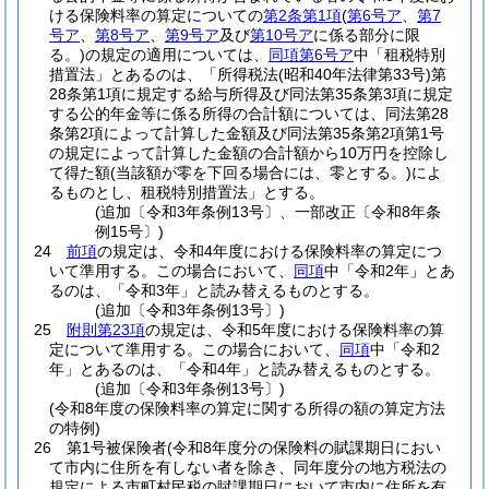
ける保険料率の算定についての
第2条第1項
(
第6号ア
、
第7
号ア
、
第8号ア
、
第9号ア
及び
第10号ア
に係る部分に限
る。)
の規定の適用については、
同項第6号ア
中「租税特別
措置法」とあるのは、「所得税法
(昭和40年法律第33号)
第
28条第1項に規定する給与所得及び同法第35条第3項に規定
する公的年金等に係る所得の合計額については、同法第28
条第2項によって計算した金額及び同法第35条第2項第1号
の規定によって計算した金額の合計額から10万円を控除し
て得た額
(当該額が零を下回る場合には、零とする。)
によ
るものとし、租税特別措置法」とする。
(追加〔令和3年条例13号〕、一部改正〔令和8年条
例15号〕)
24
前項
の規定は、令和4年度における保険料率の算定につ
いて準用する。
この場合において、
同項
中「令和2年」とあ
るのは、「令和3年」と読み替えるものとする。
(追加〔令和3年条例13号〕)
25
附則第23項
の規定は、令和5年度における保険料率の算
定について準用する。
この場合において、
同項
中「令和2
年」とあるのは、「令和4年」と読み替えるものとする。
(追加〔令和3年条例13号〕)
(令和8年度の保険料率の算定に関する所得の額の算定方法
の特例)
26
第1号被保険者
(令和8年度分の保険料の賦課期日におい
て市内に住所を有しない者を除き、同年度分の地方税法の
規定による市町村民税の賦課期日において市内に住所を有