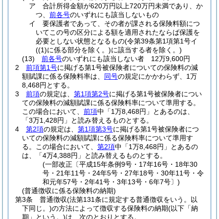
ア
合計所得金額が620万円以上720万円未満であり、か
つ、
前各号
のいずれにも該当しないもの
イ
要保護者であって、その者が課される保険料額につ
いてこの号の区分による額を適用されたならば保護を
必要としない状態となるもの
(令第39条第1項第1号イ
(
(1)
に係る部分を除く。)
に該当する者を除く。)
(13)
前各号
のいずれにも該当しない者 12万9,600円
2
前項第1号
に掲げる第1号被保険者についての保険料の減
額賦課に係る保険料率は、
同号
の規定にかかわらず、1万
8,468円とする。
3
前項
の規定は、
第1項第2号
に掲げる第1号被保険者につい
ての保険料の減額賦課に係る保険料率について準用する。
この場合において、
前項
中「1万8,468円」とあるのは、
「3万1,428円」と読み替えるものとする。
4
第2項
の規定は、
第1項第3号
に掲げる第1号被保険者につ
いての保険料の減額賦課に係る保険料率について準用す
る。
この場合において、
第2項
中「1万8,468円」とあるの
は、「4万4,388円」と読み替えるものとする。
(一部改正〔平成15年条例9号・17年16号・18年30
号・21年11号・24年5号・27年18号・30年11号・令
和元年57号・2年41号・3年13号・6年7号〕)
(普通徴収に係る保険料の納期)
第3条
普通徴収
(法第131条に規定する普通徴収をいう。以
下同じ。)
の方法によって徴収する保険料の納期
(以下「納
期」という。)
は、次のとおりとする。