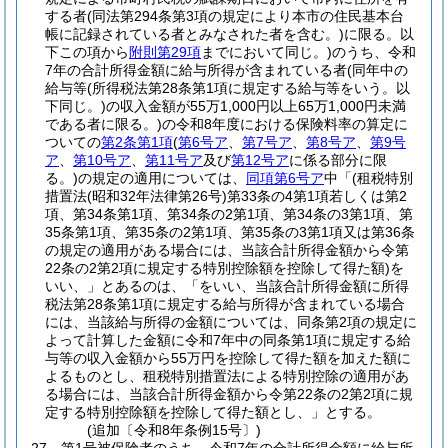
する者
(同法第294条第3項の規定により本市の住民基本台
帳に記録されている者とみなされた者を含む。)
に限る。以
下この項から
附則第29項
までにおいて同じ。)
のうち、令和
7年の合計所得金額に給与所得が含まれている者
(同年中の
給与等
(所得税法第28条第1項に規定する給与等をいう。以
下同じ。)
の収入金額が55万1,000円以上65万1,000円未満
である者に限る。)
の令和8年度における保険料率の算定に
ついての
第2条第1項
(
第6号ア
、
第7号ア
、
第8号ア
、
第9号
ア
、
第10号ア
、
第11号ア
及び
第12号ア
に係る部分に限
る。)
の規定の適用については、
同項第6号ア
中「
(租税特別
措置法
(昭和32年法律第26号)
第33条の4第1項若しくは第2
項、第34条第1項、第34条の2第1項、第34条の3第1項、第
35条第1項、第35条の2第1項、第35条の3第1項又は第36条
の規定の適用がある場合には、当該合計所得金額から令第
22条の2第2項に規定する特別控除額を控除して得た額)
を
いい、」とあるのは、「をいい、当該合計所得金額に所得
税法第28条第1項に規定する給与所得が含まれている場合
には、当該給与所得の金額については、同条第2項の規定に
よって計算した金額に令和7年中の同条第1項に規定する給
与等の収入金額から55万円を控除して得た額を加えた額に
よるものとし、租税特別措置法による特別控除の適用があ
る場合には、当該合計所得金額から令第22条の2第2項に規
定する特別控除額を控除して得た額とし、」とする。
(追加〔令和8年条例15号〕)