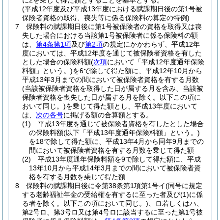
に2を乗じて得た額とすることを基本とする。
(平成12年度及び平成13年度における賦課期日後の第1号被
保険者資格の取得、喪失等に係る保険料の算定の特例)
7
保険料の賦課期日後に第1号被保険者の資格を取得又は喪
失した場合における当該第1号被保険者に係る保険料の額
は、
第4条第1項
及び
第2項
の規定にかかわらず、平成12年
度においては、平成12年度を通じて被保険者資格を有した
とした場合の保険料額
(
次項
において「平成12年度通年保険
料額」という。)
を6で除して得た額に、平成12年10月から
平成13年3月までの間において被保険者資格を有する月数
(当該被保険者資格を取得した日が属する月を含み、当該被
保険者資格を喪失した日が属する月を除く。以下この項に
おいて同じ。)
を乗じて得た額とし、平成13年度において
は、
次の各号
に掲げる額の合算額とする。
(1)
平成13年度を通じて被保険者資格を有したとした場合
の保険料額
(以下「平成13年度通年保険料額」という。)
を18で除して得た額に、平成13年4月から同年9月までの
間において被保険者資格を有する月数を乗じて得た額
(2)
平成13年度通年保険料額を9で除して得た額に、平成
13年10月から平成14年3月までの間において被保険者資
格を有する月数を乗じて得た額
8
保険料の賦課期日後に令第38条第1項第1号イ
(同号に規定
する老齢福祉年金の受給権を有するに至った者及び
(1)
に係
る者を除く。以下この項において同じ。)
、ロ若しくはハ、
第2号ロ、第3号ロ又は第4号ロに該当するに至った第1号被