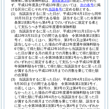
保険者に係る保険料額は、
第4条第3項
の規定にかかわら
ず、平成12年度及び平成13年度においては、
次の各号
に掲
げる区分に応じそれぞれ
当該各号
に定める額とする。
(1)
当該該当するに至った日が、平成12年4月1日から同年
10月31日までの間である場合 該当するに至った令第38
条第1項第1号から第4号までのいずれかに規定する者と
して支払うべき平成12年度通年保険料額
(2)
当該該当するに至った日が、平成12年11月1日から平
成13年3月31日までの間である場合 令第38条第1項第1
号イ、ロ若しくはハ、第2号ロ、第3号ロ又は第4号ロに
該当しなかったとした場合の平成12年度通年保険料額を
6で除して得た額に平成12年10月から当該該当するに至
った日が属する月の前月までの月数を乗じて得た額並び
に該当するに至った令第38条第1項第1号から第4号まで
のいずれかに規定する者として支払うべき平成12年度通
年保険料額を6で除して得た額に当該該当するに至った日
が属する月から平成13年3月までの月数を乗じて得た額
の合算額
(3)
当該該当するに至った日が、平成13年4月1日から同年
9月30日までの間である場合 令第38条第1項第1号イ、
ロ若しくはハ、第2号ロ、第3号ロ又は第4号ロに該当し
なかったとした場合の平成13年度通年保険料額を18で除
して得た額に平成13年4月から当該該当するに至った日
が属する月の前月までの月数を乗じて得た額、該当する
に至った令第38条第1項第1号から第4号までのいずれか