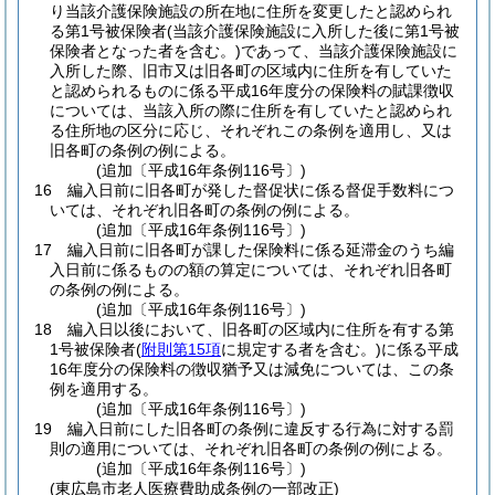
り当該介護保険施設の所在地に住所を変更したと認められ
る第1号被保険者
(当該介護保険施設に入所した後に第1号被
保険者となった者を含む。)
であって、当該介護保険施設に
入所した際、旧市又は旧各町の区域内に住所を有していた
と認められるものに係る平成16年度分の保険料の賦課徴収
については、当該入所の際に住所を有していたと認められ
る住所地の区分に応じ、それぞれこの条例を適用し、又は
旧各町の条例の例による。
(追加〔平成16年条例116号〕)
16
編入日前に旧各町が発した督促状に係る督促手数料につ
いては、それぞれ旧各町の条例の例による。
(追加〔平成16年条例116号〕)
17
編入日前に旧各町が課した保険料に係る延滞金のうち編
入日前に係るものの額の算定については、それぞれ旧各町
の条例の例による。
(追加〔平成16年条例116号〕)
18
編入日以後において、旧各町の区域内に住所を有する第
1号被保険者
(
附則第15項
に規定する者を含む。)
に係る平成
16年度分の保険料の徴収猶予又は減免については、この条
例を適用する。
(追加〔平成16年条例116号〕)
19
編入日前にした旧各町の条例に違反する行為に対する罰
則の適用については、それぞれ旧各町の条例の例による。
(追加〔平成16年条例116号〕)
(東広島市老人医療費助成条例の一部改正)