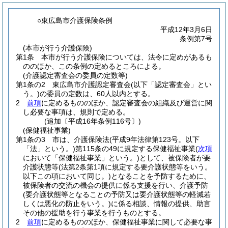
○東広島市介護保険条例
平成12年3月6日
条例第7号
(本市が行う介護保険)
第1条
本市が行う介護保険については、法令に定めがあるも
ののほか、この条例の定めるところによる。
(介護認定審査会の委員の定数等)
第1条の2
東広島市介護認定審査会
(以下「認定審査会」とい
う。)
の委員の定数は、60人以内とする。
2
前項
に定めるもののほか、認定審査会の組織及び運営に関
し必要な事項は、規則で定める。
(追加〔平成16年条例116号〕)
(保健福祉事業)
第1条の3
市は、介護保険法
(平成9年法律第123号。以下
「法」という。)
第115条の49に規定する保健福祉事業
(
次項
において「保健福祉事業」という。)
として、被保険者が要
介護状態等
(法第2条第1項に規定する要介護状態等をいう。
以下この項において同じ。)
となることを予防するために、
被保険者の交流の機会の提供に係る支援を行い、介護予防
(要介護状態等となることの予防又は要介護状態等の軽減若
しくは悪化の防止をいう。)
に係る相談、情報の提供、助言
その他の援助を行う事業を行うものとする。
2
前項
に定めるもののほか、保健福祉事業に関して必要な事