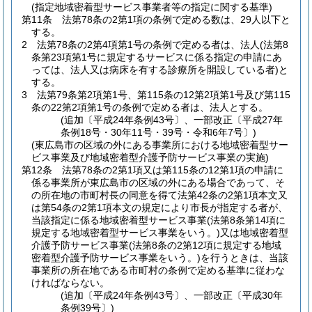
(指定地域密着型サービス事業者等の指定に関する基準)
第11条
法第78条の2第1項の条例で定める数は、29人以下と
する。
2
法第78条の2第4項第1号の条例で定める者は、法人
(法第8
条第23項第1号に規定するサービスに係る指定の申請にあ
っては、法人又は病床を有する診療所を開設している者)
と
する。
3
法第79条第2項第1号、第115条の12第2項第1号及び第115
条の22第2項第1号の条例で定める者は、法人とする。
(追加〔平成24年条例43号〕、一部改正〔平成27年
条例18号・30年11号・39号・令和6年7号〕)
(東広島市の区域の外にある事業所における地域密着型サー
ビス事業及び地域密着型介護予防サービス事業の実施)
第12条
法第78条の2第1項又は第115条の12第1項の申請に
係る事業所が東広島市の区域の外にある場合であって、そ
の所在地の市町村長の同意を得て法第42条の2第1項本文又
は第54条の2第1項本文の規定により市長が指定する者が、
当該指定に係る地域密着型サービス事業
(法第8条第14項に
規定する地域密着型サービス事業をいう。)
又は地域密着型
介護予防サービス事業
(法第8条の2第12項に規定する地域
密着型介護予防サービス事業をいう。)
を行うときは、当該
事業所の所在地である市町村の条例で定める基準に従わな
ければならない。
(追加〔平成24年条例43号〕、一部改正〔平成30年
条例39号〕)