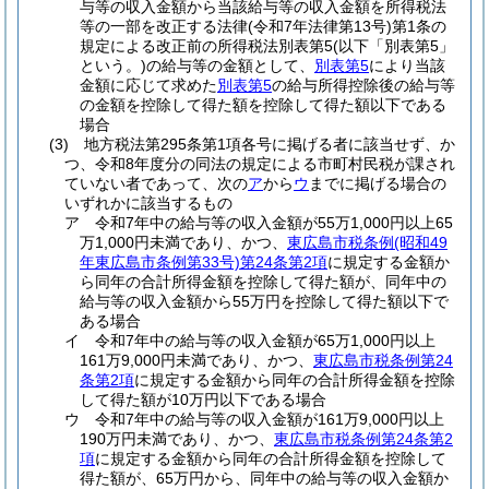
与等の収入金額から当該給与等の収入金額を所得税法
等の一部を改正する法律
(令和7年法律第13号)
第1条の
規定による改正前の所得税法別表第5
(以下「別表第5」
という。)
の給与等の金額として、
別表第5
により当該
金額に応じて求めた
別表第5
の給与所得控除後の給与等
の金額を控除して得た額を控除して得た額以下である
場合
(3)
地方税法第295条第1項各号に掲げる者に該当せず、か
つ、令和8年度分の同法の規定による市町村民税が課され
ていない者であって、次の
ア
から
ウ
までに掲げる場合の
いずれかに該当するもの
ア
令和7年中の給与等の収入金額が55万1,000円以上65
万1,000円未満であり、かつ、
東広島市税条例
(昭和49
年東広島市条例第33号)
第24条第2項
に規定する金額か
ら同年の合計所得金額を控除して得た額が、同年中の
給与等の収入金額から55万円を控除して得た額以下で
ある場合
イ
令和7年中の給与等の収入金額が65万1,000円以上
161万9,000円未満であり、かつ、
東広島市税条例第24
条第2項
に規定する金額から同年の合計所得金額を控除
して得た額が10万円以下である場合
ウ
令和7年中の給与等の収入金額が161万9,000円以上
190万円未満であり、かつ、
東広島市税条例第24条第2
項
に規定する金額から同年の合計所得金額を控除して
得た額が、65万円から、同年中の給与等の収入金額か