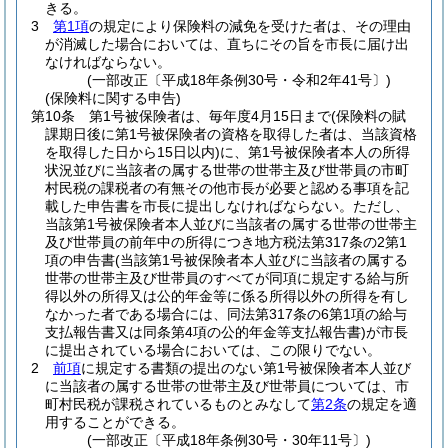
きる。
3
第1項
の規定により保険料の減免を受けた者は、その理由
が消滅した場合においては、直ちにその旨を市長に届け出
なければならない。
(一部改正〔平成18年条例30号・令和2年41号〕)
(保険料に関する申告)
第10条
第1号被保険者は、毎年度4月15日まで
(保険料の賦
課期日後に第1号被保険者の資格を取得した者は、当該資格
を取得した日から15日以内)
に、第1号被保険者本人の所得
状況並びに当該者の属する世帯の世帯主及び世帯員の市町
村民税の課税者の有無その他市長が必要と認める事項を記
載した申告書を市長に提出しなければならない。
ただし、
当該第1号被保険者本人並びに当該者の属する世帯の世帯主
及び世帯員の前年中の所得につき地方税法第317条の2第1
項の申告書
(当該第1号被保険者本人並びに当該者の属する
世帯の世帯主及び世帯員のすべてが同項に規定する給与所
得以外の所得又は公的年金等に係る所得以外の所得を有し
なかった者である場合には、同法第317条の6第1項の給与
支払報告書又は同条第4項の公的年金等支払報告書)
が市長
に提出されている場合においては、この限りでない。
2
前項
に規定する書類の提出のない第1号被保険者本人並び
に当該者の属する世帯の世帯主及び世帯員については、市
町村民税が課税されているものとみなして
第2条
の規定を適
用することができる。
(一部改正〔平成18年条例30号・30年11号〕)