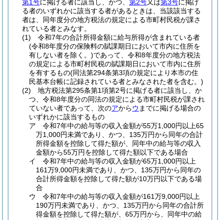
第1号
に掲げる者に該当し、かつ、
第2号
又は
第3号
に掲げ
る者のいずれかに該当する者があるときは、当該該当する
者は、同年度分の地方税法の規定による市町村民税が課さ
れている者とみなす。
(1)
令和7年の合計所得金額に給与所得が含まれている者
(令和8年度分の保険料の賦課期日において市内に住所を
有しない者を除く。)
であって、令和8年度分の地方税法
の規定による市町村民税の賦課期日において市内に住所
を有するもの
(同法第294条第3項の規定により本市の住
民基本台帳に記録されている者とみなされた者を含む。)
(2)
地方税法第295条第1項第2号に掲げる者に該当し、か
つ、令和8年度分の同法の規定による市町村民税が課され
ていない者であって、次の
ア
から
ウ
までに掲げる場合の
いずれかに該当するもの
ア
令和7年中の給与等の収入金額が55万1,000円以上65
万1,000円未満であり、かつ、135万円から同年の合計
所得金額を控除して得た額が、同年中の給与等の収入
金額から55万円を控除して得た額以下である場合
イ
令和7年中の給与等の収入金額が65万1,000円以上
161万9,000円未満であり、かつ、135万円から同年の
合計所得金額を控除して得た額が10万円以下である場
合
ウ
令和7年中の給与等の収入金額が161万9,000円以上
190万円未満であり、かつ、135万円から同年の合計所
得金額を控除して得た額が、65万円から、同年中の給