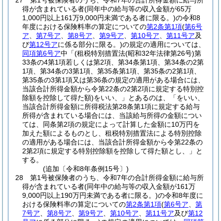
27
第1号被保険者のうち、令和7年の合計所得金額に給与所
得が含まれている者
(同年中の給与等の収入金額が65万
1,000円以上161万9,000円未満である者に限る。)
の令和8
年度における保険料率の算定についての
第2条第1項
(
第6号
ア
、
第7号ア
、
第8号ア
、
第9号ア
、
第10号ア
、
第11号ア
及
び
第12号ア
に係る部分に限る。)
の規定の適用については、
同項第6号ア
中「
(租税特別措置法
(昭和32年法律第26号)
第
33条の4第1項若しくは第2項、第34条第1項、第34条の2第
1項、第34条の3第1項、第35条第1項、第35条の2第1項、
第35条の3第1項又は第36条の規定の適用がある場合には、
当該合計所得金額から令第22条の2第2項に規定する特別控
除額を控除して得た額)
をいい、」とあるのは、「をいい、
当該合計所得金額に所得税法第28条第1項に規定する給与
所得が含まれている場合には、当該給与所得の金額につい
ては、同条第2項の規定によって計算した金額に10万円を
加えた額によるものとし、租税特別措置法による特別控除
の適用がある場合には、当該合計所得金額から令第22条の
2第2項に規定する特別控除額を控除して得た額とし、」と
する。
(追加〔令和8年条例15号〕)
28
第1号被保険者のうち、令和7年の合計所得金額に給与所
得が含まれている者
(同年中の給与等の収入金額が161万
9,000円以上190万円未満である者に限る。)
の令和8年度に
おける保険料率の算定についての
第2条第1項
(
第6号ア
、
第
7号ア
、
第8号ア
、
第9号ア
、
第10号ア
、
第11号ア
及び
第12