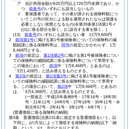
ア
合計所得金額が620万円以上720万円未満であり、か
つ、
前各号
のいずれにも該当しないもの
イ
要保護者であって、その者が課される保険料額につ
いてこの号の区分による額を適用されたならば保護を
必要としない状態となるもの
(令第39条第1項第1号イ
(
(1)
に係る部分を除く。)
に該当する者を除く。)
(13)
前各号
のいずれにも該当しない者 12万9,600円
2
前項第1号
に掲げる第1号被保険者についての保険料の減
額賦課に係る保険料率は、
同号
の規定にかかわらず、1万
8,468円とする。
3
前項
の規定は、
第1項第2号
に掲げる第1号被保険者につい
ての保険料の減額賦課に係る保険料率について準用する。
この場合において、
前項
中「1万8,468円」とあるのは、
「3万1,428円」と読み替えるものとする。
4
第2項
の規定は、
第1項第3号
に掲げる第1号被保険者につ
いての保険料の減額賦課に係る保険料率について準用す
る。
この場合において、
第2項
中「1万8,468円」とあるの
は、「4万4,388円」と読み替えるものとする。
(一部改正〔平成15年条例9号・17年16号・18年30
号・21年11号・24年5号・27年18号・30年11号・令
和元年57号・2年41号・3年13号・6年7号〕)
(普通徴収に係る保険料の納期)
第3条
普通徴収
(法第131条に規定する普通徴収をいう。以
下同じ。)
の方法によって徴収する保険料の納期
(以下「納
期」という。)
は、次のとおりとする。