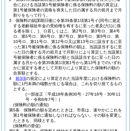
合における当該第1号被保険者に係る保険料の額の算定は、
第1号被保険者の資格を喪失した日の属する月の前月まで月
割りをもって行う。
3
保険料の賦課期日後に令第39条第1項第1号イ
(同号に規定
する老齢福祉年金の受給権を有するに至った者及び
(1)
に係
る者を除く。)
、ロ若しくはニ、第2号ロ、第3号ロ、第4号
ロ、第5号ロ、第6号ロ、第7号ロ、第8号ロ、第9号ロ、第
10号ロ、第11号ロ、第12号ロ又は第13号ロに該当するに至
った第1号被保険者に係る保険料の額は、当該該当するに至
った日の属する月の前月まで月割りにより算定した当該第1
号被保険者に係る保険料の額と当該該当するに至った日の
属する月から令第39条第1項第1号から第13号までのいずれ
かに規定する者として月割りにより算定した保険料の額の
合算額とする。
4
前3項
の規定により算定された当該年度における保険料の
額に1円未満の端数が生じる場合は、これを切り捨てるもの
とする。
(一部改正〔平成18年条例30号・27年18号・30年11
号・令和6年7号〕)
(保険料の額の通知)
第5条
保険料の額を定めたときは、市長は、速やかにこれを
第1号被保険者に通知しなければならない。
その額を変更し
たときも、同様とする。
(保険料の督促)