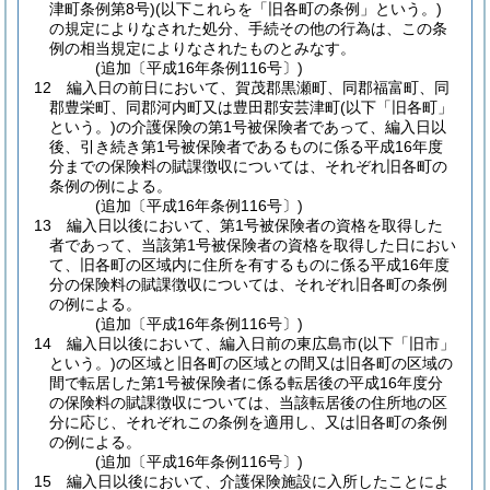
津町条例第8号)
(以下これらを「旧各町の条例」という。)
の規定によりなされた処分、手続その他の行為は、この条
例の相当規定によりなされたものとみなす。
(追加〔平成16年条例116号〕)
12
編入日の前日において、賀茂郡黒瀬町、同郡福富町、同
郡豊栄町、同郡河内町又は豊田郡安芸津町
(以下「旧各町」
という。)
の介護保険の第1号被保険者であって、編入日以
後、引き続き第1号被保険者であるものに係る平成16年度
分までの保険料の賦課徴収については、それぞれ旧各町の
条例の例による。
(追加〔平成16年条例116号〕)
13
編入日以後において、第1号被保険者の資格を取得した
者であって、当該第1号被保険者の資格を取得した日におい
て、旧各町の区域内に住所を有するものに係る平成16年度
分の保険料の賦課徴収については、それぞれ旧各町の条例
の例による。
(追加〔平成16年条例116号〕)
14
編入日以後において、編入日前の東広島市
(以下「旧市」
という。)
の区域と旧各町の区域との間又は旧各町の区域の
間で転居した第1号被保険者に係る転居後の平成16年度分
の保険料の賦課徴収については、当該転居後の住所地の区
分に応じ、それぞれこの条例を適用し、又は旧各町の条例
の例による。
(追加〔平成16年条例116号〕)
15
編入日以後において、介護保険施設に入所したことによ