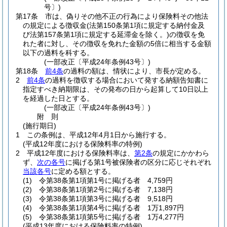
号〕)
第17条
市は、偽りその他不正の行為により保険料その他法
の規定による徴収金
(法第150条第1項に規定する納付金及
び法第157条第1項に規定する延滞金を除く。)
の徴収を免
れた者に対し、その徴収を免れた金額の5倍に相当する金額
以下の過料を科する。
(一部改正〔平成24年条例43号〕)
第18条
前4条
の過料の額は、情状により、市長が定める。
2
前4条
の過料を徴収する場合において発する納額告知書に
指定すべき納期限は、その発布の日から起算して10日以上
を経過した日とする。
(一部改正〔平成24年条例43号〕)
附
則
(施行期日)
1
この条例は、平成12年4月1日から施行する。
(平成12年度における保険料率の特例)
2
平成12年度における保険料率は、
第2条
の規定にかかわら
ず、
次の各号
に掲げる第1号被保険者の区分に応じそれぞれ
当該各号
に定める額とする。
(1)
令第38条第1項第1号に掲げる者 4,759円
(2)
令第38条第1項第2号に掲げる者 7,138円
(3)
令第38条第1項第3号に掲げる者 9,518円
(4)
令第38条第1項第4号に掲げる者 1万1,897円
(5)
令第38条第1項第5号に掲げる者 1万4,277円
(平成13年度における保険料率の特例)