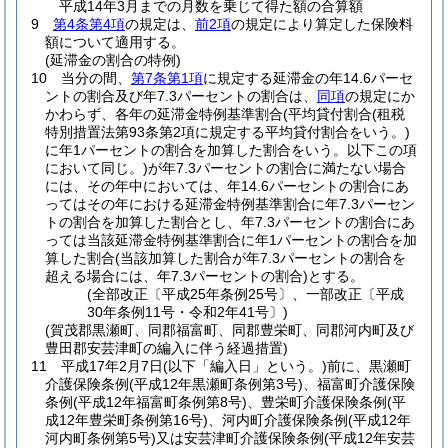
平成14年3月までの月数を乗じて得た額の合算額
9
第4条第4項
の規定は、
前2項
の規定により算定した保険料
額について適用する。
(延滞金の割合の特例)
10
当分の間、
第7条第1項
に規定する延滞金の年14.6パーセ
ントの割合及び年7.3パーセントの割合は、
同項
の規定にか
かわらず、各年の延滞金特例基準割合
(平均貸付割合
(租税
特別措置法第93条第2項に規定する平均貸付割合をいう。)
に年1パーセントの割合を加算した割合をいう。以下この項
において同じ。)
が年7.3パーセントの割合に満たない場合
には、その年中においては、年14.6パーセントの割合にあ
ってはその年における延滞金特例基準割合に年7.3パーセン
トの割合を加算した割合とし、年7.3パーセントの割合にあ
っては当該延滞金特例基準割合に年1パーセントの割合を加
算した割合
(当該加算した割合が年7.3パーセントの割合を
超える場合には、年7.3パーセントの割合)
とする。
(全部改正〔平成25年条例25号〕、一部改正〔平成
30年条例11号・令和2年41号〕)
(賀茂郡黒瀬町、同郡福富町、同郡豊栄町、同郡河内町及び
豊田郡安芸津町の編入に伴う経過措置)
11
平成17年2月7日
(以下「編入日」という。)
前に、黒瀬町
介護保険条例
(平成12年黒瀬町条例第3号)
、福富町介護保険
条例
(平成12年福富町条例第8号)
、豊栄町介護保険条例
(平
成12年豊栄町条例第16号)
、河内町介護保険条例
(平成12年
河内町条例第5号)
又は安芸津町介護保険条例
(平成12年安芸