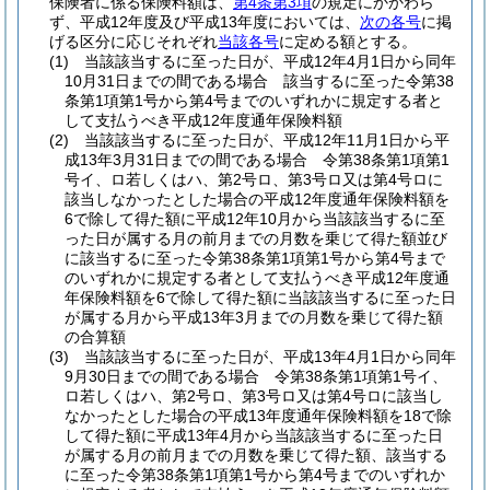
保険者に係る保険料額は、
第4条第3項
の規定にかかわら
ず、平成12年度及び平成13年度においては、
次の各号
に掲
げる区分に応じそれぞれ
当該各号
に定める額とする。
(1)
当該該当するに至った日が、平成12年4月1日から同年
10月31日までの間である場合 該当するに至った令第38
条第1項第1号から第4号までのいずれかに規定する者と
して支払うべき平成12年度通年保険料額
(2)
当該該当するに至った日が、平成12年11月1日から平
成13年3月31日までの間である場合 令第38条第1項第1
号イ、ロ若しくはハ、第2号ロ、第3号ロ又は第4号ロに
該当しなかったとした場合の平成12年度通年保険料額を
6で除して得た額に平成12年10月から当該該当するに至
った日が属する月の前月までの月数を乗じて得た額並び
に該当するに至った令第38条第1項第1号から第4号まで
のいずれかに規定する者として支払うべき平成12年度通
年保険料額を6で除して得た額に当該該当するに至った日
が属する月から平成13年3月までの月数を乗じて得た額
の合算額
(3)
当該該当するに至った日が、平成13年4月1日から同年
9月30日までの間である場合 令第38条第1項第1号イ、
ロ若しくはハ、第2号ロ、第3号ロ又は第4号ロに該当し
なかったとした場合の平成13年度通年保険料額を18で除
して得た額に平成13年4月から当該該当するに至った日
が属する月の前月までの月数を乗じて得た額、該当する
に至った令第38条第1項第1号から第4号までのいずれか