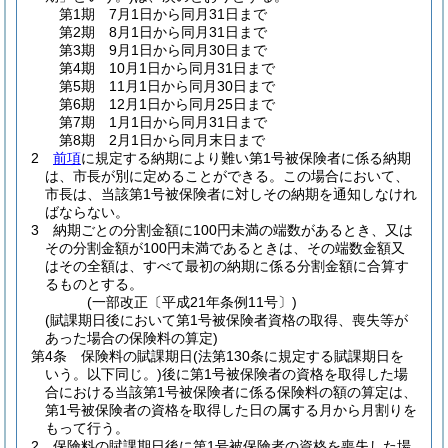
第1期 7月1日から同月31日まで
第2期 8月1日から同月31日まで
第3期 9月1日から同月30日まで
第4期 10月1日から同月31日まで
第5期 11月1日から同月30日まで
第6期 12月1日から同月25日まで
第7期 1月1日から同月31日まで
第8期 2月1日から同月末日まで
2
前項
に規定する納期により難い第1号被保険者に係る納期
は、市長が別に定めることができる。
この場合において、
市長は、当該第1号被保険者に対しその納期を通知しなけれ
ばならない。
3
納期ごとの分割金額に100円未満の端数があるとき、又は
その分割金額が100円未満であるときは、その端数金額又
はその全額は、すべて最初の納期に係る分割金額に合算す
るものとする。
(一部改正〔平成21年条例11号〕)
(賦課期日後において第1号被保険者資格の取得、喪失等が
あった場合の保険料の算定)
第4条
保険料の賦課期日
(法第130条に規定する賦課期日を
いう。以下同じ。)
後に第1号被保険者の資格を取得した場
合における当該第1号被保険者に係る保険料の額の算定は、
第1号被保険者の資格を取得した日の属する月から月割りを
もって行う。
2
保険料の賦課期日後に第1号被保険者の資格を喪失した場