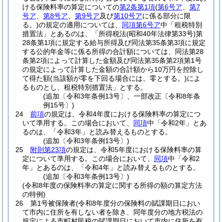
ける保険料率の算定についての
第2条第1項
(
第6号ア
、
第7
号ア
、
第8号ア
、
第9号ア
及び
第10号ア
に係る部分に限
る。)
の規定の適用については、
同項第6号ア
中「租税特別
措置法」とあるのは、「所得税法
(昭和40年法律第33号)
第
28条第1項に規定する給与所得及び同法第35条第3項に規定
する公的年金等に係る所得の合計額については、同法第28
条第2項によって計算した金額及び同法第35条第2項第1号
の規定によって計算した金額の合計額から10万円を控除し
て得た額
(当該額が零を下回る場合には、零とする。)
によ
るものとし、租税特別措置法」とする。
(追加〔令和3年条例13号〕、一部改正〔令和8年条
例15号〕)
24
前項
の規定は、令和4年度における保険料率の算定につ
いて準用する。
この場合において、
同項
中「令和2年」とあ
るのは、「令和3年」と読み替えるものとする。
(追加〔令和3年条例13号〕)
25
附則第23項
の規定は、令和5年度における保険料率の算
定について準用する。
この場合において、
同項
中「令和2
年」とあるのは、「令和4年」と読み替えるものとする。
(追加〔令和3年条例13号〕)
(令和8年度の保険料率の算定に関する所得の額の算定方法
の特例)
26
第1号被保険者
(令和8年度分の保険料の賦課期日におい
て市内に住所を有しない者を除き、同年度分の地方税法の
規定による市町村民税の賦課期日において市内に住所を有