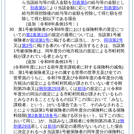
ら当該給与等の収入金額を
別表第5
の給与等の金額とし
て、
別表第5
により当該金額に応じて求めた
別表第5
の
給与所得控除後の給与等の金額を控除して得た額を控
除して得た額以下である場合
(追加〔令和8年条例15号〕)
30
第1号被保険者の令和8年度における保険料率の算定につ
いての
第2条第1項
の規定の適用については、当該第1号被
保険者が
前項第1号
に掲げる者に該当し、かつ、
同項第2号
又は
第3号
に掲げる者のいずれかに該当するときは、当該第
1号被保険者は、同年度分の地方税法の規定による市町村民
税が課されている者とみなす。
(追加〔令和8年条例15号〕)
(令和8年度における前年度非課税者に対する保険料の減免)
31
第1号被保険者又はその属する世帯の世帯主及び全ての
世帯員のうちに、令和7年度及び令和8年度の各年度分の地
方税法の規定による市町村民税が課されていない者で令附
則第25条又は
附則第29項
若しくは
前項
の規定により令和8
年度分の同法の規定による市町村民税が課されているもの
とみなされることとなるもの
(以下この項において「みなし
課税者」という。)
がいる場合であって、そのみなされるこ
とにより当該第1号被保険者の同年度分の保険料に係る保険
料段階
(
第2条第1項各号
に掲げる区分をいう。以下この項に
おいて同じ。)
が、当該みなし課税者に令附則第25条又は
附
則第29項
若しくは
前項
の規定の適用がないものとした場合
に決定されるべき当該第1号被保険者の同年度分の保険料に