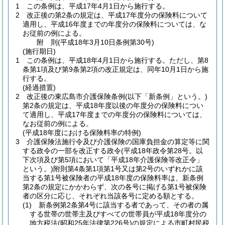
1
この条例は、平成17年4月1日から施行する。
2
改正後の第2条の規定は、平成17年度分の保険料について
適用し、平成16年度までの年度分の保険料については、な
お従前の例による。
附
則
(平成18年3月10日
条例第30号)
(施行期日)
1
この条例は、平成18年4月1日から施行する。
ただし、第8
条第1項及び第9条第2項の改正規定は、同年10月1日から施
行する。
(経過措置)
2
改正後の東広島市介護保険条例
(以下「新条例」という。)
第2条の規定は、平成18年度以後の年度分の保険料につい
て適用し、平成17年度までの年度分の保険料については、
なお従前の例による。
(平成18年度における保険料率の特例)
3
介護保険法施行令及び介護保険の国庫負担金の算定等に関
する政令の一部を改正する政令
(平成18年政令第28号。以
下次項及び第5項において「平成18年介護保険等改正令」
という。)
附則第4条第1項第1号又は第2号のいずれかに該
当する第1号被保険者の平成18年度の保険料率は、新条例
第2条の規定にかかわらず、次の各号に掲げる第1号被保険
者の区分に応じ、それぞれ当該各号に定める額とする。
(1)
新条例第2条第4号に該当する者であって、その者の属
する世帯の世帯主及びすべての世帯員が平成18年度分の
地方税法
(昭和25年法律第226号)
の規定による市町村民税