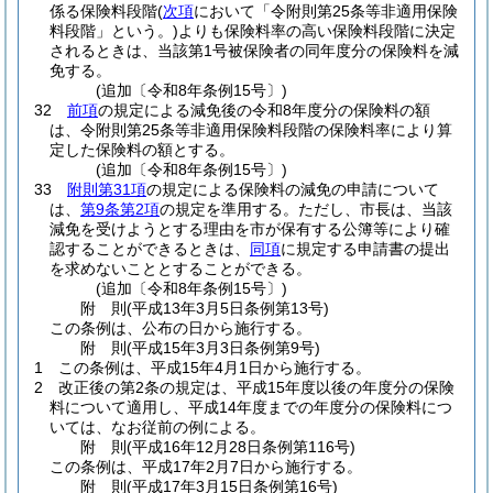
係る保険料段階
(
次項
において「令附則第25条等非適用保険
料段階」という。)
よりも保険料率の高い保険料段階に決定
されるときは、当該第1号被保険者の同年度分の保険料を減
免する。
(追加〔令和8年条例15号〕)
32
前項
の規定による減免後の令和8年度分の保険料の額
は、令附則第25条等非適用保険料段階の保険料率により算
定した保険料の額とする。
(追加〔令和8年条例15号〕)
33
附則第31項
の規定による保険料の減免の申請について
は、
第9条第2項
の規定を準用する。
ただし、市長は、当該
減免を受けようとする理由を市が保有する公簿等により確
認することができるときは、
同項
に規定する申請書の提出
を求めないこととすることができる。
(追加〔令和8年条例15号〕)
附
則
(平成13年3月5日
条例第13号)
この条例は、公布の日から施行する。
附
則
(平成15年3月3日
条例第9号)
1
この条例は、平成15年4月1日から施行する。
2
改正後の第2条の規定は、平成15年度以後の年度分の保険
料について適用し、平成14年度までの年度分の保険料につ
いては、なお従前の例による。
附
則
(平成16年12月28日
条例第116号)
この条例は、平成17年2月7日から施行する。
附
則
(平成17年3月15日
条例第16号)