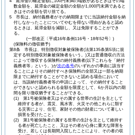
4
延滞金の確定金額に100円未満の端数があるときはその端
数金額を、延滞金の確定金額の全額が1,000円未満であると
きはその全額を切り捨てる。
5
市長は、納付義務者がその納期限までに当該納付金額を納
付しなかったことについてやむを得ない理由があると認め
るときは、延滞金額を減額し、又は免除することができ
る。
(一部改正〔平成16年条例116号・18年52号〕)
(保険料の徴収猶予)
第8条
市長は、特別徴収対象被保険者
(法第135条第5項に規
定する特別徴収対象被保険者をいう。)
又は普通徴収の方法
によって徴収する保険料の納付義務者
(以下これらを「納付
義務者等」という。)
が
次の各号
のいずれかの事由に該当す
ることによりその納付すべき保険料の全部又は一部を納期
限までに納付することができないと認める場合において
は、当該納付義務者等の申請によって、その納付すること
ができないと認められる金額を限度として、6か月以内の期
間を限り徴収猶予することができる。
(1)
第1号被保険者又はその属する世帯の生計を主として
維持する者が、震災、風水害、火災その他これらに類す
る災害により、住宅、家財その他の財産について著しい
損害を受けたこと。
(2)
第1号被保険者の属する世帯の生計を主として維持す
る者が死亡したこと、又はその者が心身に重大な障害を
受け、若しくは長期間入院したことにより、その者の収