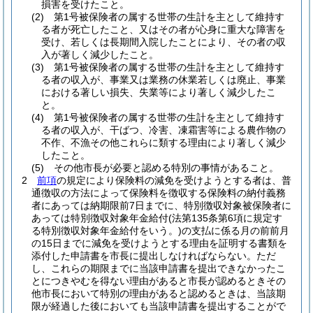
損害を受けたこと。
(2)
第1号被保険者の属する世帯の生計を主として維持す
る者が死亡したこと、又はその者が心身に重大な障害を
受け、若しくは長期間入院したことにより、その者の収
入が著しく減少したこと。
(3)
第1号被保険者の属する世帯の生計を主として維持す
る者の収入が、事業又は業務の休業若しくは廃止、事業
における著しい損失、失業等により著しく減少したこ
と。
(4)
第1号被保険者の属する世帯の生計を主として維持す
る者の収入が、干ばつ、冷害、凍霜害等による農作物の
不作、不漁その他これらに類する理由により著しく減少
したこと。
(5)
その他市長が必要と認める特別の事情があること。
2
前項
の規定により保険料の減免を受けようとする者は、普
通徴収の方法によって保険料を徴収する保険料の納付義務
者にあっては納期限前7日までに、特別徴収対象被保険者に
あっては特別徴収対象年金給付
(法第135条第6項に規定す
る特別徴収対象年金給付をいう。)
の支払に係る月の前前月
の15日までに減免を受けようとする理由を証明する書類を
添付した申請書を市長に提出しなければならない。
ただ
し、これらの期限までに当該申請書を提出できなかったこ
とにつきやむを得ない理由があると市長が認めるときその
他市長において特別の理由があると認めるときは、当該期
限が経過した後においても当該申請書を提出することがで