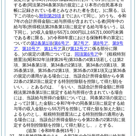
する者
(同法第294条第3項の規定により本市の住民基本台
帳に記録されている者とみなされた者を含む。)
に限る。以
下この項から
附則第29項
までにおいて同じ。)
のうち、令和
7年の合計所得金額に給与所得が含まれている者
(同年中の
給与等
(所得税法第28条第1項に規定する給与等をいう。以
下同じ。)
の収入金額が55万1,000円以上65万1,000円未満
である者に限る。)
の令和8年度における保険料率の算定に
ついての
第2条第1項
(
第6号ア
、
第7号ア
、
第8号ア
、
第9号
ア
、
第10号ア
、
第11号ア
及び
第12号ア
に係る部分に限
る。)
の規定の適用については、
同項第6号ア
中「
(租税特別
措置法
(昭和32年法律第26号)
第33条の4第1項若しくは第2
項、第34条第1項、第34条の2第1項、第34条の3第1項、第
35条第1項、第35条の2第1項、第35条の3第1項又は第36条
の規定の適用がある場合には、当該合計所得金額から令第
22条の2第2項に規定する特別控除額を控除して得た額)
を
いい、」とあるのは、「をいい、当該合計所得金額に所得
税法第28条第1項に規定する給与所得が含まれている場合
には、当該給与所得の金額については、同条第2項の規定に
よって計算した金額に令和7年中の同条第1項に規定する給
与等の収入金額から55万円を控除して得た額を加えた額に
よるものとし、租税特別措置法による特別控除の適用があ
る場合には、当該合計所得金額から令第22条の2第2項に規
定する特別控除額を控除して得た額とし、」とする。
(追加〔令和8年条例15号〕)