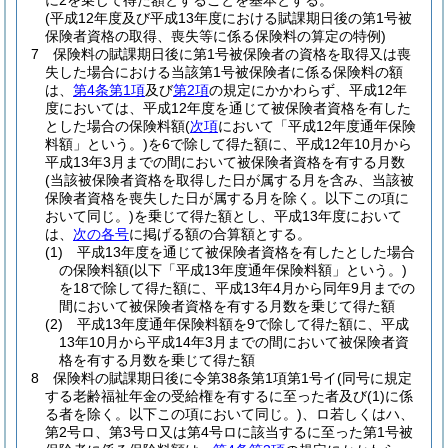
に2を乗じて得た額とすることを基本とする。
(平成12年度及び平成13年度における賦課期日後の第1号被
保険者資格の取得、喪失等に係る保険料の算定の特例)
7
保険料の賦課期日後に第1号被保険者の資格を取得又は喪
失した場合における当該第1号被保険者に係る保険料の額
は、
第4条第1項
及び
第2項
の規定にかかわらず、平成12年
度においては、平成12年度を通じて被保険者資格を有した
とした場合の保険料額
(
次項
において「平成12年度通年保険
料額」という。)
を6で除して得た額に、平成12年10月から
平成13年3月までの間において被保険者資格を有する月数
(当該被保険者資格を取得した日が属する月を含み、当該被
保険者資格を喪失した日が属する月を除く。以下この項に
おいて同じ。)
を乗じて得た額とし、平成13年度において
は、
次の各号
に掲げる額の合算額とする。
(1)
平成13年度を通じて被保険者資格を有したとした場合
の保険料額
(以下「平成13年度通年保険料額」という。)
を18で除して得た額に、平成13年4月から同年9月までの
間において被保険者資格を有する月数を乗じて得た額
(2)
平成13年度通年保険料額を9で除して得た額に、平成
13年10月から平成14年3月までの間において被保険者資
格を有する月数を乗じて得た額
8
保険料の賦課期日後に令第38条第1項第1号イ
(同号に規定
する老齢福祉年金の受給権を有するに至った者及び
(1)
に係
る者を除く。以下この項において同じ。)
、ロ若しくはハ、
第2号ロ、第3号ロ又は第4号ロに該当するに至った第1号被