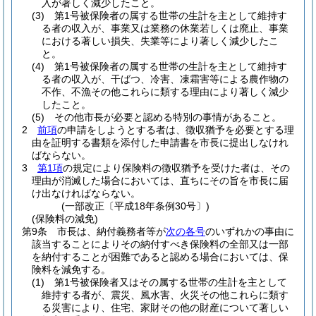
入が著しく減少したこと。
(3)
第1号被保険者の属する世帯の生計を主として維持す
る者の収入が、事業又は業務の休業若しくは廃止、事業
における著しい損失、失業等により著しく減少したこ
と。
(4)
第1号被保険者の属する世帯の生計を主として維持す
る者の収入が、干ばつ、冷害、凍霜害等による農作物の
不作、不漁その他これらに類する理由により著しく減少
したこと。
(5)
その他市長が必要と認める特別の事情があること。
2
前項
の申請をしようとする者は、徴収猶予を必要とする理
由を証明する書類を添付した申請書を市長に提出しなけれ
ばならない。
3
第1項
の規定により保険料の徴収猶予を受けた者は、その
理由が消滅した場合においては、直ちにその旨を市長に届
け出なければならない。
(一部改正〔平成18年条例30号〕)
(保険料の減免)
第9条
市長は、納付義務者等が
次の各号
のいずれかの事由に
該当することによりその納付すべき保険料の全部又は一部
を納付することが困難であると認める場合においては、保
険料を減免する。
(1)
第1号被保険者又はその属する世帯の生計を主として
維持する者が、震災、風水害、火災その他これらに類す
る災害により、住宅、家財その他の財産について著しい