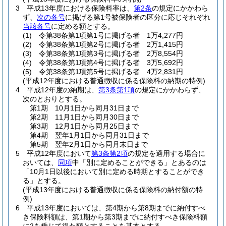
3
平成13年度における保険料率は、
第2条
の規定にかかわら
ず、
次の各号
に掲げる第1号被保険者の区分に応じそれぞれ
当該各号
に定める額とする。
(1)
令第38条第1項第1号に掲げる者 1万4,277円
(2)
令第38条第1項第2号に掲げる者 2万1,415円
(3)
令第38条第1項第3号に掲げる者 2万8,554円
(4)
令第38条第1項第4号に掲げる者 3万5,692円
(5)
令第38条第1項第5号に掲げる者 4万2,831円
(平成12年度における普通徴収に係る保険料の納期の特例)
4
平成12年度の納期は、
第3条第1項
の規定にかかわらず、
次のとおりとする。
第1期 10月1日から同月31日まで
第2期 11月1日から同月30日まで
第3期 12月1日から同月25日まで
第4期 翌年1月1日から同月31日まで
第5期 翌年2月1日から同月末日まで
5
平成12年度において
第3条第2項
の規定を適用する場合に
おいては、
同項
中「別に定めることができる」とあるのは
「10月1日以後において別に定める時期とすることができ
る」とする。
(平成13年度における普通徴収に係る保険料の納付額の特
例)
6
平成13年度においては、第4期から第8期までに納付すべ
き保険料額は、第1期から第3期までに納付すべき保険料額