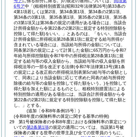
号ア
に係る部分に限る。)
の規定の適用については、
同項第
6号ア
中「
(租税特別措置法
(昭和32年法律第26号)
第33条の
4第1項若しくは第2項、第34条第1項、第34条の2第1項、
第34条の3第1項、第35条第1項、第35条の2第1項、第35条
の3第1項又は第36条の規定の適用がある場合には、当該合
計所得金額から令第22条の2第2項に規定する特別控除額を
控除して得た額)
をいい、」とあるのは、「をいい、当該合
計所得金額に所得税法第28条第1項に規定する給与所得が
含まれている場合には、当該給与所得の金額については、
同条第2項の規定によって計算した金額に65万円から令和7
年給与所得控除額
(令和7年中の所得税法第28条第1項に規
定する給与等の収入金額から、当該給与等の収入金額を所
得税法等の一部を改正する法律
(令和7年法律第13号)
第1条
の規定による改正前の所得税法別表第5の給与等の金額とし
て、同表により当該金額に応じて求めた同表の給与所得控
除後の給与等の金額を控除して得た額をいう。)
を控除して
得た額を加えた額によるものとし、租税特別措置法による
特別控除の適用がある場合には、当該合計所得金額から令
第22条の2第2項に規定する特別控除額を控除して得た額と
し、」とする。
(追加〔令和8年条例15号〕)
(令和8年度の保険料率の算定に関する基準の特例)
29
第1号被保険者の令和8年度における保険料率の算定につ
いての
第2条第1項
の規定の適用については、当該第1号被
保険者の属する世帯の世帯主及び全ての世帯員のうちに、