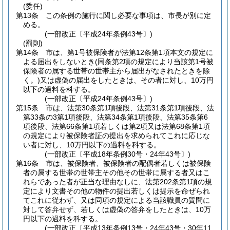
(委任)
第13条
この条例の施行に関し必要な事項は、市長が別に定
める。
(一部改正〔平成24年条例43号〕)
(罰則)
第14条
市は、第1号被保険者が法第12条第1項本文の規定に
よる届出をしないとき
(同条第2項の規定により当該第1号被
保険者の属する世帯の世帯主から届出がなされたときを除
く。)
又は虚偽の届出をしたときは、その者に対し、10万円
以下の過料を科する。
(一部改正〔平成24年条例43号〕)
第15条
市は、法第30条第1項後段、法第31条第1項後段、法
第33条の3第1項後段、法第34条第1項後段、法第35条第6
項後段、法第66条第1項若しくは第2項又は法第68条第1項
の規定により被保険者証の提出を求められてこれに応じな
い者に対し、10万円以下の過料を科する。
(一部改正〔平成18年条例30号・24年43号〕)
第16条
市は、被保険者、被保険者の配偶者若しくは被保険
者の属する世帯の世帯主その他その世帯に属する者又はこ
れらであった者が正当な理由なしに、法第202条第1項の規
定により文書その他の物件の提出若しくは提示を命ぜられ
てこれに従わず、又は同項の規定による当該職員の質問に
対して答弁せず、若しくは虚偽の答弁をしたときは、10万
円以下の過料を科する。
(一部改正〔平成13年条例13号・24年43号・30年11