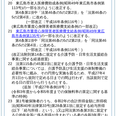
20
東広島市老人医療費助成条例
(昭和49年東広島市条例第
113号)
の一部を次のように改正する。
第4条第1項中「法第46条の5の2第2項」を「法第46条の
5の2第4項」に改める。
(一部改正〔平成16年条例116号〕)
(東広島市重度心身障害者医療費支給条例の一部改正)
21
東広島市重度心身障害者医療費支給条例
(昭和49年東広
島市条例第135号)
の一部を次のように改正する。
第4条第1項中「同法第46条の5の2第2項」を「同法第46
条の5の2第4項」に改める。
(一部改正〔平成16年条例116号〕)
(改正法附則第14条に規定する介護予防・日常生活支援総合
事業に関する経過措置)
22
法第115条の45第1項に規定する介護予防・日常生活支援
総合事業については、介護予防及び生活支援の体制整備の
必要性等に鑑み、その円滑な実施を図るため、平成27年4
月1日から規則で定める日までの間は行わず、当該規則で定
める日の翌日から行うものとする。
(追加〔平成27年条例18号〕)
(令和3年度から令和5年度までの保険料率の算定に関する基
準の特例)
23
第1号被保険者のうち、令和2年の合計所得金額に所得税
法
(昭和40年法律第33号)
第28条第1項に規定する給与所得
(以下「給与所得」という。)
又は同法第35条第3項に規定す
る公的年金等に係る所得が含まれている者の令和3年度にお