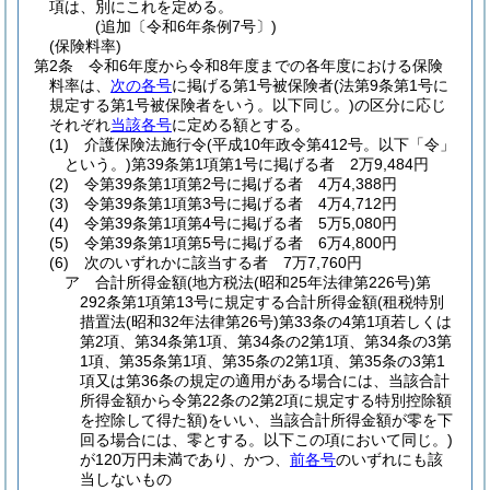
項は、別にこれを定める。
(追加〔令和6年条例7号〕)
(保険料率)
第2条
令和6年度から令和8年度までの各年度における保険
料率は、
次の各号
に掲げる第1号被保険者
(法第9条第1号に
規定する第1号被保険者をいう。以下同じ。)
の区分に応じ
それぞれ
当該各号
に定める額とする。
(1)
介護保険法施行令
(平成10年政令第412号。以下「令」
という。)
第39条第1項第1号に掲げる者 2万9,484円
(2)
令第39条第1項第2号に掲げる者 4万4,388円
(3)
令第39条第1項第3号に掲げる者 4万4,712円
(4)
令第39条第1項第4号に掲げる者 5万5,080円
(5)
令第39条第1項第5号に掲げる者 6万4,800円
(6)
次のいずれかに該当する者 7万7,760円
ア
合計所得金額
(地方税法
(昭和25年法律第226号)
第
292条第1項第13号に規定する合計所得金額
(租税特別
措置法
(昭和32年法律第26号)
第33条の4第1項若しくは
第2項、第34条第1項、第34条の2第1項、第34条の3第
1項、第35条第1項、第35条の2第1項、第35条の3第1
項又は第36条の規定の適用がある場合には、当該合計
所得金額から令第22条の2第2項に規定する特別控除額
を控除して得た額)
をいい、当該合計所得金額が零を下
回る場合には、零とする。以下この項において同じ。)
が120万円未満であり、かつ、
前各号
のいずれにも該
当しないもの