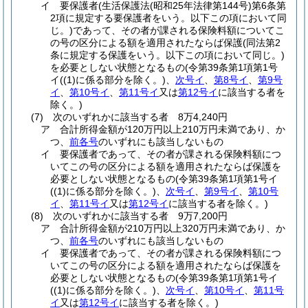
イ
要保護者
(生活保護法
(昭和25年法律第144号)
第6条第
2項に規定する要保護者をいう。以下この項において同
じ。)
であって、その者が課される保険料額についてこ
の号の区分による額を適用されたならば保護
(同法第2
条に規定する保護をいう。以下この項において同じ。)
を必要としない状態となるもの
(令第39条第1項第1号
イ
(
(1)
に係る部分を除く。)
、
次号イ
、
第8号イ
、
第9号
イ
、
第10号イ
、
第11号イ
又は
第12号イ
に該当する者を
除く。)
(7)
次のいずれかに該当する者 8万4,240円
ア
合計所得金額が120万円以上210万円未満であり、か
つ、
前各号
のいずれにも該当しないもの
イ
要保護者であって、その者が課される保険料額につ
いてこの号の区分による額を適用されたならば保護を
必要としない状態となるもの
(令第39条第1項第1号イ
(
(1)
に係る部分を除く。)
、
次号イ
、
第9号イ
、
第10号
イ
、
第11号イ
又は
第12号イ
に該当する者を除く。)
(8)
次のいずれかに該当する者 9万7,200円
ア
合計所得金額が210万円以上320万円未満であり、か
つ、
前各号
のいずれにも該当しないもの
イ
要保護者であって、その者が課される保険料額につ
いてこの号の区分による額を適用されたならば保護を
必要としない状態となるもの
(令第39条第1項第1号イ
(
(1)
に係る部分を除く。)
、
次号イ
、
第10号イ
、
第11号
イ
又は
第12号イ
に該当する者を除く。)