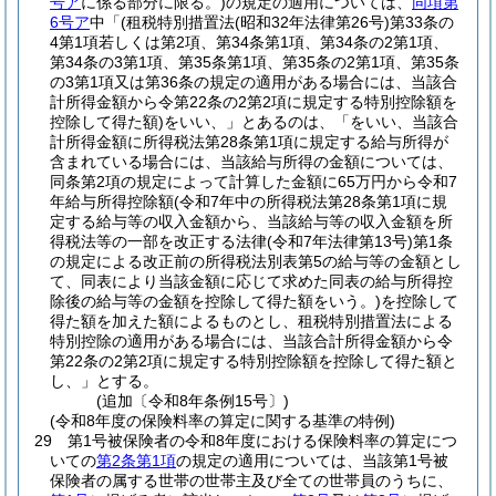
号ア
に係る部分に限る。)
の規定の適用については、
同項第
6号ア
中「
(租税特別措置法
(昭和32年法律第26号)
第33条の
4第1項若しくは第2項、第34条第1項、第34条の2第1項、
第34条の3第1項、第35条第1項、第35条の2第1項、第35条
の3第1項又は第36条の規定の適用がある場合には、当該合
計所得金額から令第22条の2第2項に規定する特別控除額を
控除して得た額)
をいい、」とあるのは、「をいい、当該合
計所得金額に所得税法第28条第1項に規定する給与所得が
含まれている場合には、当該給与所得の金額については、
同条第2項の規定によって計算した金額に65万円から令和7
年給与所得控除額
(令和7年中の所得税法第28条第1項に規
定する給与等の収入金額から、当該給与等の収入金額を所
得税法等の一部を改正する法律
(令和7年法律第13号)
第1条
の規定による改正前の所得税法別表第5の給与等の金額とし
て、同表により当該金額に応じて求めた同表の給与所得控
除後の給与等の金額を控除して得た額をいう。)
を控除して
得た額を加えた額によるものとし、租税特別措置法による
特別控除の適用がある場合には、当該合計所得金額から令
第22条の2第2項に規定する特別控除額を控除して得た額と
し、」とする。
(追加〔令和8年条例15号〕)
(令和8年度の保険料率の算定に関する基準の特例)
29
第1号被保険者の令和8年度における保険料率の算定につ
いての
第2条第1項
の規定の適用については、当該第1号被
保険者の属する世帯の世帯主及び全ての世帯員のうちに、