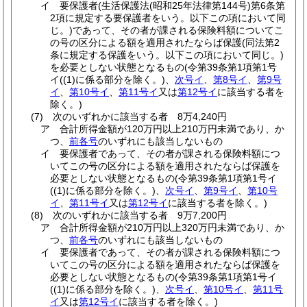
イ
要保護者
(生活保護法
(昭和25年法律第144号)
第6条第
2項に規定する要保護者をいう。以下この項において同
じ。)
であって、その者が課される保険料額についてこ
の号の区分による額を適用されたならば保護
(同法第2
条に規定する保護をいう。以下この項において同じ。)
を必要としない状態となるもの
(令第39条第1項第1号
イ
(
(1)
に係る部分を除く。)
、
次号イ
、
第8号イ
、
第9号
イ
、
第10号イ
、
第11号イ
又は
第12号イ
に該当する者を
除く。)
(7)
次のいずれかに該当する者 8万4,240円
ア
合計所得金額が120万円以上210万円未満であり、か
つ、
前各号
のいずれにも該当しないもの
イ
要保護者であって、その者が課される保険料額につ
いてこの号の区分による額を適用されたならば保護を
必要としない状態となるもの
(令第39条第1項第1号イ
(
(1)
に係る部分を除く。)
、
次号イ
、
第9号イ
、
第10号
イ
、
第11号イ
又は
第12号イ
に該当する者を除く。)
(8)
次のいずれかに該当する者 9万7,200円
ア
合計所得金額が210万円以上320万円未満であり、か
つ、
前各号
のいずれにも該当しないもの
イ
要保護者であって、その者が課される保険料額につ
いてこの号の区分による額を適用されたならば保護を
必要としない状態となるもの
(令第39条第1項第1号イ
(
(1)
に係る部分を除く。)
、
次号イ
、
第10号イ
、
第11号
イ
又は
第12号イ
に該当する者を除く。)