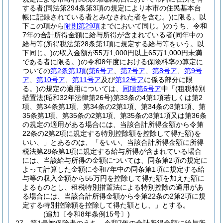
する者
(同法第294条第3項の規定により本市の住民基本台
帳に記録されている者とみなされた者を含む。)
に限る。以
下この項から
附則第29項
までにおいて同じ。)
のうち、令和
7年の合計所得金額に給与所得が含まれている者
(同年中の
給与等
(所得税法第28条第1項に規定する給与等をいう。以
下同じ。)
の収入金額が55万1,000円以上65万1,000円未満
である者に限る。)
の令和8年度における保険料率の算定に
ついての
第2条第1項
(
第6号ア
、
第7号ア
、
第8号ア
、
第9号
ア
、
第10号ア
、
第11号ア
及び
第12号ア
に係る部分に限
る。)
の規定の適用については、
同項第6号ア
中「
(租税特別
措置法
(昭和32年法律第26号)
第33条の4第1項若しくは第2
項、第34条第1項、第34条の2第1項、第34条の3第1項、第
35条第1項、第35条の2第1項、第35条の3第1項又は第36条
の規定の適用がある場合には、当該合計所得金額から令第
22条の2第2項に規定する特別控除額を控除して得た額)
を
いい、」とあるのは、「をいい、当該合計所得金額に所得
税法第28条第1項に規定する給与所得が含まれている場合
には、当該給与所得の金額については、同条第2項の規定に
よって計算した金額に令和7年中の同条第1項に規定する給
与等の収入金額から55万円を控除して得た額を加えた額に
よるものとし、租税特別措置法による特別控除の適用があ
る場合には、当該合計所得金額から令第22条の2第2項に規
定する特別控除額を控除して得た額とし、」とする。
(追加〔令和8年条例15号〕)