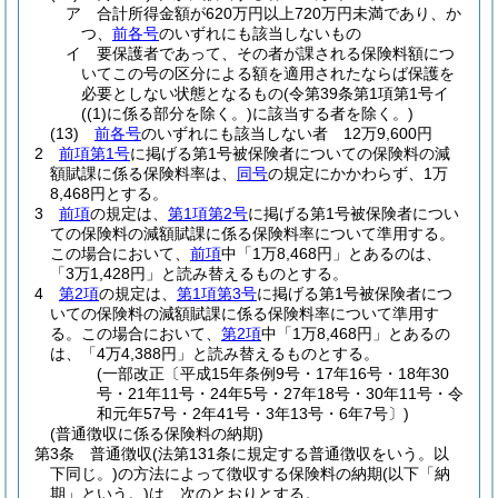
ア
合計所得金額が620万円以上720万円未満であり、か
つ、
前各号
のいずれにも該当しないもの
イ
要保護者であって、その者が課される保険料額につ
いてこの号の区分による額を適用されたならば保護を
必要としない状態となるもの
(令第39条第1項第1号イ
(
(1)
に係る部分を除く。)
に該当する者を除く。)
(13)
前各号
のいずれにも該当しない者 12万9,600円
2
前項第1号
に掲げる第1号被保険者についての保険料の減
額賦課に係る保険料率は、
同号
の規定にかかわらず、1万
8,468円とする。
3
前項
の規定は、
第1項第2号
に掲げる第1号被保険者につい
ての保険料の減額賦課に係る保険料率について準用する。
この場合において、
前項
中「1万8,468円」とあるのは、
「3万1,428円」と読み替えるものとする。
4
第2項
の規定は、
第1項第3号
に掲げる第1号被保険者につ
いての保険料の減額賦課に係る保険料率について準用す
る。
この場合において、
第2項
中「1万8,468円」とあるの
は、「4万4,388円」と読み替えるものとする。
(一部改正〔平成15年条例9号・17年16号・18年30
号・21年11号・24年5号・27年18号・30年11号・令
和元年57号・2年41号・3年13号・6年7号〕)
(普通徴収に係る保険料の納期)
第3条
普通徴収
(法第131条に規定する普通徴収をいう。以
下同じ。)
の方法によって徴収する保険料の納期
(以下「納
期」という。)
は、次のとおりとする。