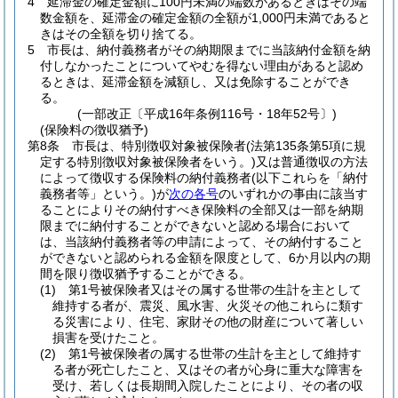
4
延滞金の確定金額に100円未満の端数があるときはその端
数金額を、延滞金の確定金額の全額が1,000円未満であると
きはその全額を切り捨てる。
5
市長は、納付義務者がその納期限までに当該納付金額を納
付しなかったことについてやむを得ない理由があると認め
るときは、延滞金額を減額し、又は免除することができ
る。
(一部改正〔平成16年条例116号・18年52号〕)
(保険料の徴収猶予)
第8条
市長は、特別徴収対象被保険者
(法第135条第5項に規
定する特別徴収対象被保険者をいう。)
又は普通徴収の方法
によって徴収する保険料の納付義務者
(以下これらを「納付
義務者等」という。)
が
次の各号
のいずれかの事由に該当す
ることによりその納付すべき保険料の全部又は一部を納期
限までに納付することができないと認める場合において
は、当該納付義務者等の申請によって、その納付すること
ができないと認められる金額を限度として、6か月以内の期
間を限り徴収猶予することができる。
(1)
第1号被保険者又はその属する世帯の生計を主として
維持する者が、震災、風水害、火災その他これらに類す
る災害により、住宅、家財その他の財産について著しい
損害を受けたこと。
(2)
第1号被保険者の属する世帯の生計を主として維持す
る者が死亡したこと、又はその者が心身に重大な障害を
受け、若しくは長期間入院したことにより、その者の収