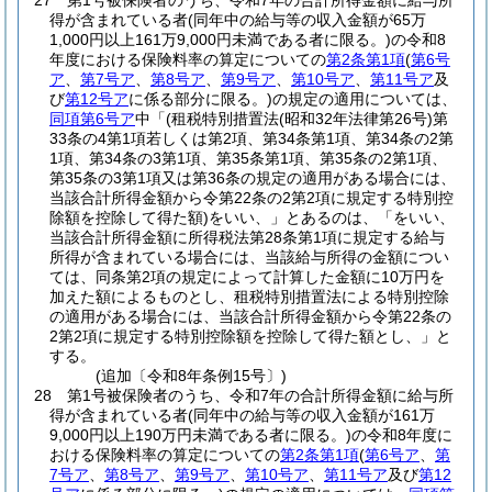
27
第1号被保険者のうち、令和7年の合計所得金額に給与所
得が含まれている者
(同年中の給与等の収入金額が65万
1,000円以上161万9,000円未満である者に限る。)
の令和8
年度における保険料率の算定についての
第2条第1項
(
第6号
ア
、
第7号ア
、
第8号ア
、
第9号ア
、
第10号ア
、
第11号ア
及
び
第12号ア
に係る部分に限る。)
の規定の適用については、
同項第6号ア
中「
(租税特別措置法
(昭和32年法律第26号)
第
33条の4第1項若しくは第2項、第34条第1項、第34条の2第
1項、第34条の3第1項、第35条第1項、第35条の2第1項、
第35条の3第1項又は第36条の規定の適用がある場合には、
当該合計所得金額から令第22条の2第2項に規定する特別控
除額を控除して得た額)
をいい、」とあるのは、「をいい、
当該合計所得金額に所得税法第28条第1項に規定する給与
所得が含まれている場合には、当該給与所得の金額につい
ては、同条第2項の規定によって計算した金額に10万円を
加えた額によるものとし、租税特別措置法による特別控除
の適用がある場合には、当該合計所得金額から令第22条の
2第2項に規定する特別控除額を控除して得た額とし、」と
する。
(追加〔令和8年条例15号〕)
28
第1号被保険者のうち、令和7年の合計所得金額に給与所
得が含まれている者
(同年中の給与等の収入金額が161万
9,000円以上190万円未満である者に限る。)
の令和8年度に
おける保険料率の算定についての
第2条第1項
(
第6号ア
、
第
7号ア
、
第8号ア
、
第9号ア
、
第10号ア
、
第11号ア
及び
第12