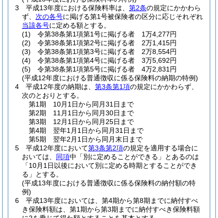
3
平成13年度における保険料率は、
第2条
の規定にかかわら
ず、
次の各号
に掲げる第1号被保険者の区分に応じそれぞれ
当該各号
に定める額とする。
(1)
令第38条第1項第1号に掲げる者 1万4,277円
(2)
令第38条第1項第2号に掲げる者 2万1,415円
(3)
令第38条第1項第3号に掲げる者 2万8,554円
(4)
令第38条第1項第4号に掲げる者 3万5,692円
(5)
令第38条第1項第5号に掲げる者 4万2,831円
(平成12年度における普通徴収に係る保険料の納期の特例)
4
平成12年度の納期は、
第3条第1項
の規定にかかわらず、
次のとおりとする。
第1期 10月1日から同月31日まで
第2期 11月1日から同月30日まで
第3期 12月1日から同月25日まで
第4期 翌年1月1日から同月31日まで
第5期 翌年2月1日から同月末日まで
5
平成12年度において
第3条第2項
の規定を適用する場合に
おいては、
同項
中「別に定めることができる」とあるのは
「10月1日以後において別に定める時期とすることができ
る」とする。
(平成13年度における普通徴収に係る保険料の納付額の特
例)
6
平成13年度においては、第4期から第8期までに納付すべ
き保険料額は、第1期から第3期までに納付すべき保険料額