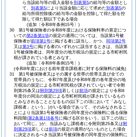
ら当該給与等の収入金額を
別表第5
の給与等の金額とし
て、
別表第5
により当該金額に応じて求めた
別表第5
の
給与所得控除後の給与等の金額を控除して得た額を控
除して得た額以下である場合
(追加〔令和8年条例15号〕)
30
第1号被保険者の令和8年度における保険料率の算定につ
いての
第2条第1項
の規定の適用については、当該第1号被
保険者が
前項第1号
に掲げる者に該当し、かつ、
同項第2号
又は
第3号
に掲げる者のいずれかに該当するときは、当該第
1号被保険者は、同年度分の地方税法の規定による市町村民
税が課されている者とみなす。
(追加〔令和8年条例15号〕)
(令和8年度における前年度非課税者に対する保険料の減免)
31
第1号被保険者又はその属する世帯の世帯主及び全ての
世帯員のうちに、令和7年度及び令和8年度の各年度分の地
方税法の規定による市町村民税が課されていない者で令附
則第25条又は
附則第29項
若しくは
前項
の規定により令和8
年度分の同法の規定による市町村民税が課されているもの
とみなされることとなるもの
(以下この項において「みなし
課税者」という。)
がいる場合であって、そのみなされるこ
とにより当該第1号被保険者の同年度分の保険料に係る保険
料段階
(
第2条第1項各号
に掲げる区分をいう。以下この項に
おいて同じ。)
が、当該みなし課税者に令附則第25条又は
附
則第29項
若しくは
前項
の規定の適用がないものとした場合
に決定されるべき当該第1号被保険者の同年度分の保険料に