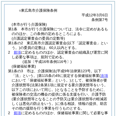
○東広島市介護保険条例
平成12年3月6日
条例第7号
(本市が行う介護保険)
第1条
本市が行う介護保険については、法令に定めがあるも
ののほか、この条例の定めるところによる。
(介護認定審査会の委員の定数等)
第1条の2
東広島市介護認定審査会
(以下「認定審査会」とい
う。)
の委員の定数は、60人以内とする。
2
前項
に定めるもののほか、認定審査会の組織及び運営に関
し必要な事項は、規則で定める。
(追加〔平成16年条例116号〕)
(保健福祉事業)
第1条の3
市は、介護保険法
(平成9年法律第123号。以下
「法」という。)
第115条の49に規定する保健福祉事業
(
次項
において「保健福祉事業」という。)
として、被保険者が要
介護状態等
(法第2条第1項に規定する要介護状態等をいう。
以下この項において同じ。)
となることを予防するために、
被保険者の交流の機会の提供に係る支援を行い、介護予防
(要介護状態等となることの予防又は要介護状態等の軽減若
しくは悪化の防止をいう。)
に係る相談、情報の提供、助言
その他の援助を行う事業を行うものとする。
2
前項
に定めるもののほか、保健福祉事業に関して必要な事