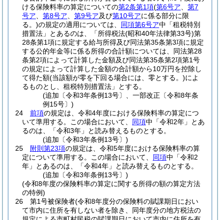
ける保険料率の算定についての
第2条第1項
(
第6号ア
、
第7
号ア
、
第8号ア
、
第9号ア
及び
第10号ア
に係る部分に限
る。)
の規定の適用については、
同項第6号ア
中「租税特別
措置法」とあるのは、「所得税法
(昭和40年法律第33号)
第
28条第1項に規定する給与所得及び同法第35条第3項に規定
する公的年金等に係る所得の合計額については、同法第28
条第2項によって計算した金額及び同法第35条第2項第1号
の規定によって計算した金額の合計額から10万円を控除し
て得た額
(当該額が零を下回る場合には、零とする。)
によ
るものとし、租税特別措置法」とする。
(追加〔令和3年条例13号〕、一部改正〔令和8年条
例15号〕)
24
前項
の規定は、令和4年度における保険料率の算定につ
いて準用する。
この場合において、
同項
中「令和2年」とあ
るのは、「令和3年」と読み替えるものとする。
(追加〔令和3年条例13号〕)
25
附則第23項
の規定は、令和5年度における保険料率の算
定について準用する。
この場合において、
同項
中「令和2
年」とあるのは、「令和4年」と読み替えるものとする。
(追加〔令和3年条例13号〕)
(令和8年度の保険料率の算定に関する所得の額の算定方法
の特例)
26
第1号被保険者
(令和8年度分の保険料の賦課期日におい
て市内に住所を有しない者を除き、同年度分の地方税法の
規定による市町村民税の賦課期日において市内に住所を有