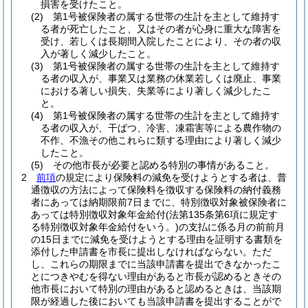
損害を受けたこと。
(2)
第1号被保険者の属する世帯の生計を主として維持す
る者が死亡したこと、又はその者が心身に重大な障害を
受け、若しくは長期間入院したことにより、その者の収
入が著しく減少したこと。
(3)
第1号被保険者の属する世帯の生計を主として維持す
る者の収入が、事業又は業務の休業若しくは廃止、事業
における著しい損失、失業等により著しく減少したこ
と。
(4)
第1号被保険者の属する世帯の生計を主として維持す
る者の収入が、干ばつ、冷害、凍霜害等による農作物の
不作、不漁その他これらに類する理由により著しく減少
したこと。
(5)
その他市長が必要と認める特別の事情があること。
2
前項
の規定により保険料の減免を受けようとする者は、普
通徴収の方法によって保険料を徴収する保険料の納付義務
者にあっては納期限前7日までに、特別徴収対象被保険者に
あっては特別徴収対象年金給付
(法第135条第6項に規定す
る特別徴収対象年金給付をいう。)
の支払に係る月の前前月
の15日までに減免を受けようとする理由を証明する書類を
添付した申請書を市長に提出しなければならない。
ただ
し、これらの期限までに当該申請書を提出できなかったこ
とにつきやむを得ない理由があると市長が認めるときその
他市長において特別の理由があると認めるときは、当該期
限が経過した後においても当該申請書を提出することがで