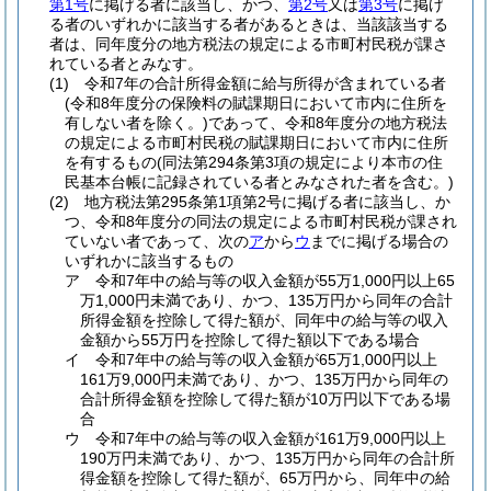
第1号
に掲げる者に該当し、かつ、
第2号
又は
第3号
に掲げ
る者のいずれかに該当する者があるときは、当該該当する
者は、同年度分の地方税法の規定による市町村民税が課さ
れている者とみなす。
(1)
令和7年の合計所得金額に給与所得が含まれている者
(令和8年度分の保険料の賦課期日において市内に住所を
有しない者を除く。)
であって、令和8年度分の地方税法
の規定による市町村民税の賦課期日において市内に住所
を有するもの
(同法第294条第3項の規定により本市の住
民基本台帳に記録されている者とみなされた者を含む。)
(2)
地方税法第295条第1項第2号に掲げる者に該当し、か
つ、令和8年度分の同法の規定による市町村民税が課され
ていない者であって、次の
ア
から
ウ
までに掲げる場合の
いずれかに該当するもの
ア
令和7年中の給与等の収入金額が55万1,000円以上65
万1,000円未満であり、かつ、135万円から同年の合計
所得金額を控除して得た額が、同年中の給与等の収入
金額から55万円を控除して得た額以下である場合
イ
令和7年中の給与等の収入金額が65万1,000円以上
161万9,000円未満であり、かつ、135万円から同年の
合計所得金額を控除して得た額が10万円以下である場
合
ウ
令和7年中の給与等の収入金額が161万9,000円以上
190万円未満であり、かつ、135万円から同年の合計所
得金額を控除して得た額が、65万円から、同年中の給