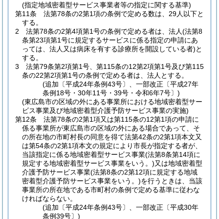
(指定地域密着型サービス事業者等の指定に関する基準)
第11条
法第78条の2第1項の条例で定める数は、29人以下と
する。
2
法第78条の2第4項第1号の条例で定める者は、法人
(法第8
条第23項第1号に規定するサービスに係る指定の申請にあ
っては、法人又は病床を有する診療所を開設している者)
と
する。
3
法第79条第2項第1号、第115条の12第2項第1号及び第115
条の22第2項第1号の条例で定める者は、法人とする。
(追加〔平成24年条例43号〕、一部改正〔平成27年
条例18号・30年11号・39号・令和6年7号〕)
(東広島市の区域の外にある事業所における地域密着型サー
ビス事業及び地域密着型介護予防サービス事業の実施)
第12条
法第78条の2第1項又は第115条の12第1項の申請に
係る事業所が東広島市の区域の外にある場合であって、そ
の所在地の市町村長の同意を得て法第42条の2第1項本文又
は第54条の2第1項本文の規定により市長が指定する者が、
当該指定に係る地域密着型サービス事業
(法第8条第14項に
規定する地域密着型サービス事業をいう。)
又は地域密着型
介護予防サービス事業
(法第8条の2第12項に規定する地域
密着型介護予防サービス事業をいう。)
を行うときは、当該
事業所の所在地である市町村の条例で定める基準に従わな
ければならない。
(追加〔平成24年条例43号〕、一部改正〔平成30年
条例39号〕)