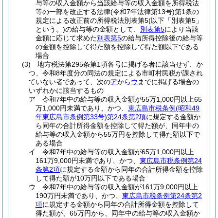
与等の収入金額から当該給与等の収入金額を所得税法
等の一部を改正する法律
(令和7年法律第13号)
第1条の
規定による改正前の所得税法別表第5
(以下「別表第5」
という。)
の給与等の金額として、
別表第5
により当該
金額に応じて求めた
別表第5
の給与所得控除後の給与等
の金額を控除して得た額を控除して得た額以下である
場合
(3)
地方税法第295条第1項各号に掲げる者に該当せず、か
つ、令和8年度分の同法の規定による市町村民税が課され
ていない者であって、次の
ア
から
ウ
までに掲げる場合の
いずれかに該当するもの
ア
令和7年中の給与等の収入金額が55万1,000円以上65
万1,000円未満であり、かつ、
東広島市税条例
(昭和49
年東広島市条例第33号)
第24条第2項
に規定する金額か
ら同年の合計所得金額を控除して得た額が、同年中の
給与等の収入金額から55万円を控除して得た額以下で
ある場合
イ
令和7年中の給与等の収入金額が65万1,000円以上
161万9,000円未満であり、かつ、
東広島市税条例第24
条第2項
に規定する金額から同年の合計所得金額を控除
して得た額が10万円以下である場合
ウ
令和7年中の給与等の収入金額が161万9,000円以上
190万円未満であり、かつ、
東広島市税条例第24条第2
項
に規定する金額から同年の合計所得金額を控除して
得た額が、65万円から、同年中の給与等の収入金額か