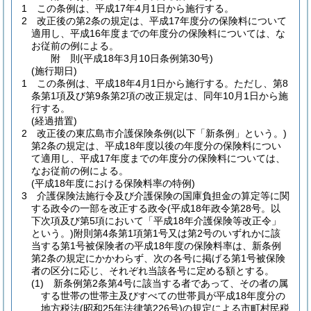
1
この条例は、平成17年4月1日から施行する。
2
改正後の第2条の規定は、平成17年度分の保険料について
適用し、平成16年度までの年度分の保険料については、な
お従前の例による。
附
則
(平成18年3月10日
条例第30号)
(施行期日)
1
この条例は、平成18年4月1日から施行する。
ただし、第8
条第1項及び第9条第2項の改正規定は、同年10月1日から施
行する。
(経過措置)
2
改正後の東広島市介護保険条例
(以下「新条例」という。)
第2条の規定は、平成18年度以後の年度分の保険料につい
て適用し、平成17年度までの年度分の保険料については、
なお従前の例による。
(平成18年度における保険料率の特例)
3
介護保険法施行令及び介護保険の国庫負担金の算定等に関
する政令の一部を改正する政令
(平成18年政令第28号。以
下次項及び第5項において「平成18年介護保険等改正令」
という。)
附則第4条第1項第1号又は第2号のいずれかに該
当する第1号被保険者の平成18年度の保険料率は、新条例
第2条の規定にかかわらず、次の各号に掲げる第1号被保険
者の区分に応じ、それぞれ当該各号に定める額とする。
(1)
新条例第2条第4号に該当する者であって、その者の属
する世帯の世帯主及びすべての世帯員が平成18年度分の
地方税法
(昭和25年法律第226号)
の規定による市町村民税