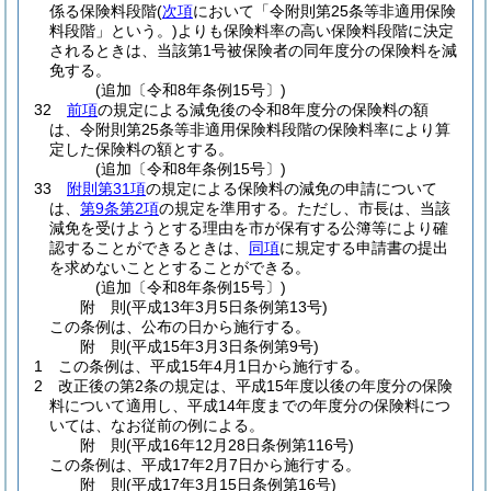
係る保険料段階
(
次項
において「令附則第25条等非適用保険
料段階」という。)
よりも保険料率の高い保険料段階に決定
されるときは、当該第1号被保険者の同年度分の保険料を減
免する。
(追加〔令和8年条例15号〕)
32
前項
の規定による減免後の令和8年度分の保険料の額
は、令附則第25条等非適用保険料段階の保険料率により算
定した保険料の額とする。
(追加〔令和8年条例15号〕)
33
附則第31項
の規定による保険料の減免の申請について
は、
第9条第2項
の規定を準用する。
ただし、市長は、当該
減免を受けようとする理由を市が保有する公簿等により確
認することができるときは、
同項
に規定する申請書の提出
を求めないこととすることができる。
(追加〔令和8年条例15号〕)
附
則
(平成13年3月5日
条例第13号)
この条例は、公布の日から施行する。
附
則
(平成15年3月3日
条例第9号)
1
この条例は、平成15年4月1日から施行する。
2
改正後の第2条の規定は、平成15年度以後の年度分の保険
料について適用し、平成14年度までの年度分の保険料につ
いては、なお従前の例による。
附
則
(平成16年12月28日
条例第116号)
この条例は、平成17年2月7日から施行する。
附
則
(平成17年3月15日
条例第16号)