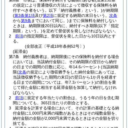
第6条
市長は、保険料を納付する義務のある者
(法第132条
の規定により普通徴収の方法によって徴収する保険料を納
付すべき者をいう。以下「納付義務者」という。)
が納期限
(
第3条第1項
及び
第2項
に規定する納期の末日をいう。
次条
から
第9条
までにおいて同じ。)
までに保険料を納付しない
ときは、納期限後20日以内に、納付すべき期限
(以下「指定
期限」という。)
を定めて督促状を発しなければならない。
2
前項
の指定期限は、督促状を発した日から10日以内とす
る。
(全部改正〔平成18年条例52号〕)
(延滞金)
第7条
納付義務者は、納期限後にその保険料を納付する場合
においては、当該納付金額に、その納期限の翌日から納付
の日までの期間の日数に応じ、年14.6パーセント
(当該納期
限
(
次条
の規定により徴収猶予をした納付金額にあっては、
当該徴収猶予をした期間の末日)
の翌日から1か月を経過す
る日までの期間については、年7.3パーセント)
の割合を乗
じて得た金額に相当する延滞金額を加算して納付しなけれ
ばならない。
2
前項
に規定する年当たりの割合は、うるう年の日を含む期
間についても、365日当たりの割合とする。
3
延滞金を計算する場合において、その計算の基礎となる納
付金額に1,000円未満の端数があるときはその端数金額を、
納付金額の全額が2,000円未満であるときはその全額を切り
捨てる。