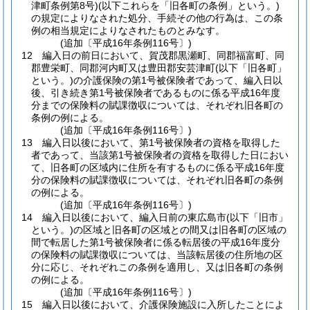
津町条例第8号)
(以下これらを「旧各町の条例」という。)
の規定によりなされた処分、手続その他の行為は、この条
例の相当規定によりなされたものとみなす。
(追加〔平成16年条例116号〕)
12
編入日の前日において、賀茂郡黒瀬町、同郡福富町、同
郡豊栄町、同郡河内町又は豊田郡安芸津町
(以下「旧各町」
という。)
の介護保険の第1号被保険者であって、編入日以
後、引き続き第1号被保険者であるものに係る平成16年度
分までの保険料の賦課徴収については、それぞれ旧各町の
条例の例による。
(追加〔平成16年条例116号〕)
13
編入日以後において、第1号被保険者の資格を取得した
者であって、当該第1号被保険者の資格を取得した日におい
て、旧各町の区域内に住所を有するものに係る平成16年度
分の保険料の賦課徴収については、それぞれ旧各町の条例
の例による。
(追加〔平成16年条例116号〕)
14
編入日以後において、編入日前の東広島市
(以下「旧市」
という。)
の区域と旧各町の区域との間又は旧各町の区域の
間で転居した第1号被保険者に係る転居後の平成16年度分
の保険料の賦課徴収については、当該転居後の住所地の区
分に応じ、それぞれこの条例を適用し、又は旧各町の条例
の例による。
(追加〔平成16年条例116号〕)
15
編入日以後において、介護保険施設に入所したことによ