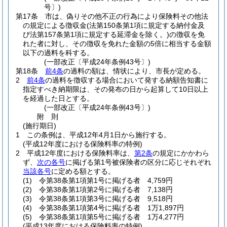
号〕)
第17条
市は、偽りその他不正の行為により保険料その他法
の規定による徴収金
(法第150条第1項に規定する納付金及
び法第157条第1項に規定する延滞金を除く。)
の徴収を免
れた者に対し、その徴収を免れた金額の5倍に相当する金額
以下の過料を科する。
(一部改正〔平成24年条例43号〕)
第18条
前4条
の過料の額は、情状により、市長が定める。
2
前4条
の過料を徴収する場合において発する納額告知書に
指定すべき納期限は、その発布の日から起算して10日以上
を経過した日とする。
(一部改正〔平成24年条例43号〕)
附
則
(施行期日)
1
この条例は、平成12年4月1日から施行する。
(平成12年度における保険料率の特例)
2
平成12年度における保険料率は、
第2条
の規定にかかわら
ず、
次の各号
に掲げる第1号被保険者の区分に応じそれぞれ
当該各号
に定める額とする。
(1)
令第38条第1項第1号に掲げる者 4,759円
(2)
令第38条第1項第2号に掲げる者 7,138円
(3)
令第38条第1項第3号に掲げる者 9,518円
(4)
令第38条第1項第4号に掲げる者 1万1,897円
(5)
令第38条第1項第5号に掲げる者 1万4,277円
(平成13年度における保険料率の特例)