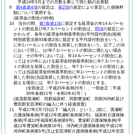
平成14年3月までの月数を乗じて得た額の合算額
9
第4条第4項
の規定は、
前2項
の規定により算定した保険料
額について適用する。
(延滞金の割合の特例)
10
当分の間、
第7条第1項
に規定する延滞金の年14.6パーセ
ントの割合及び年7.3パーセントの割合は、
同項
の規定にか
かわらず、各年の延滞金特例基準割合
(平均貸付割合
(租税
特別措置法第93条第2項に規定する平均貸付割合をいう。)
に年1パーセントの割合を加算した割合をいう。以下この項
において同じ。)
が年7.3パーセントの割合に満たない場合
には、その年中においては、年14.6パーセントの割合にあ
ってはその年における延滞金特例基準割合に年7.3パーセン
トの割合を加算した割合とし、年7.3パーセントの割合にあ
っては当該延滞金特例基準割合に年1パーセントの割合を加
算した割合
(当該加算した割合が年7.3パーセントの割合を
超える場合には、年7.3パーセントの割合)
とする。
(全部改正〔平成25年条例25号〕、一部改正〔平成
30年条例11号・令和2年41号〕)
(賀茂郡黒瀬町、同郡福富町、同郡豊栄町、同郡河内町及び
豊田郡安芸津町の編入に伴う経過措置)
11
平成17年2月7日
(以下「編入日」という。)
前に、黒瀬町
介護保険条例
(平成12年黒瀬町条例第3号)
、福富町介護保険
条例
(平成12年福富町条例第8号)
、豊栄町介護保険条例
(平
成12年豊栄町条例第16号)
、河内町介護保険条例
(平成12年
河内町条例第5号)
又は安芸津町介護保険条例
(平成12年安芸