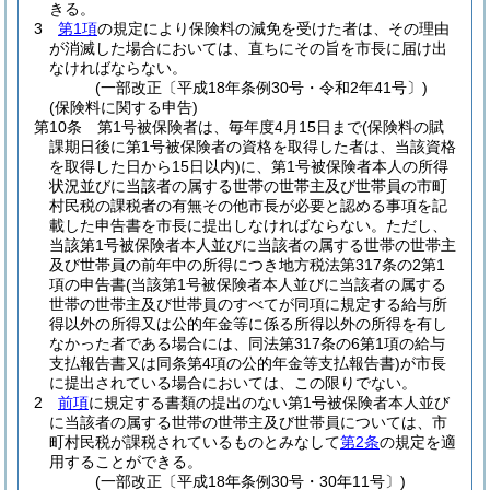
きる。
3
第1項
の規定により保険料の減免を受けた者は、その理由
が消滅した場合においては、直ちにその旨を市長に届け出
なければならない。
(一部改正〔平成18年条例30号・令和2年41号〕)
(保険料に関する申告)
第10条
第1号被保険者は、毎年度4月15日まで
(保険料の賦
課期日後に第1号被保険者の資格を取得した者は、当該資格
を取得した日から15日以内)
に、第1号被保険者本人の所得
状況並びに当該者の属する世帯の世帯主及び世帯員の市町
村民税の課税者の有無その他市長が必要と認める事項を記
載した申告書を市長に提出しなければならない。
ただし、
当該第1号被保険者本人並びに当該者の属する世帯の世帯主
及び世帯員の前年中の所得につき地方税法第317条の2第1
項の申告書
(当該第1号被保険者本人並びに当該者の属する
世帯の世帯主及び世帯員のすべてが同項に規定する給与所
得以外の所得又は公的年金等に係る所得以外の所得を有し
なかった者である場合には、同法第317条の6第1項の給与
支払報告書又は同条第4項の公的年金等支払報告書)
が市長
に提出されている場合においては、この限りでない。
2
前項
に規定する書類の提出のない第1号被保険者本人並び
に当該者の属する世帯の世帯主及び世帯員については、市
町村民税が課税されているものとみなして
第2条
の規定を適
用することができる。
(一部改正〔平成18年条例30号・30年11号〕)