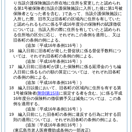
り当該介護保険施設の所在地に住所を変更したと認められ
る第1号被保険者
(当該介護保険施設に入所した後に第1号被
保険者となった者を含む。)
であって、当該介護保険施設に
入所した際、旧市又は旧各町の区域内に住所を有していた
と認められるものに係る平成16年度分の保険料の賦課徴収
については、当該入所の際に住所を有していたと認められ
る住所地の区分に応じ、それぞれこの条例を適用し、又は
旧各町の条例の例による。
(追加〔平成16年条例116号〕)
16
編入日前に旧各町が発した督促状に係る督促手数料につ
いては、それぞれ旧各町の条例の例による。
(追加〔平成16年条例116号〕)
17
編入日前に旧各町が課した保険料に係る延滞金のうち編
入日前に係るものの額の算定については、それぞれ旧各町
の条例の例による。
(追加〔平成16年条例116号〕)
18
編入日以後において、旧各町の区域内に住所を有する第
1号被保険者
(
附則第15項
に規定する者を含む。)
に係る平成
16年度分の保険料の徴収猶予又は減免については、この条
例を適用する。
(追加〔平成16年条例116号〕)
19
編入日前にした旧各町の条例に違反する行為に対する罰
則の適用については、それぞれ旧各町の条例の例による。
(追加〔平成16年条例116号〕)
(東広島市老人医療費助成条例の一部改正)