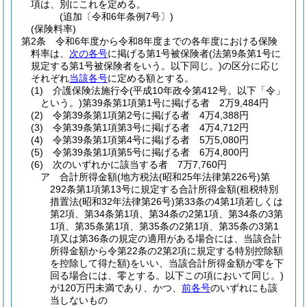
項は、別にこれを定める。
(追加〔令和6年条例7号〕)
(保険料率)
第2条
令和6年度から令和8年度までの各年度における保険
料率は、
次の各号
に掲げる第1号被保険者
(法第9条第1号に
規定する第1号被保険者をいう。以下同じ。)
の区分に応じ
それぞれ
当該各号
に定める額とする。
(1)
介護保険法施行令
(平成10年政令第412号。以下「令」
という。)
第39条第1項第1号に掲げる者 2万9,484円
(2)
令第39条第1項第2号に掲げる者 4万4,388円
(3)
令第39条第1項第3号に掲げる者 4万4,712円
(4)
令第39条第1項第4号に掲げる者 5万5,080円
(5)
令第39条第1項第5号に掲げる者 6万4,800円
(6)
次のいずれかに該当する者 7万7,760円
ア
合計所得金額
(地方税法
(昭和25年法律第226号)
第
292条第1項第13号に規定する合計所得金額
(租税特別
措置法
(昭和32年法律第26号)
第33条の4第1項若しくは
第2項、第34条第1項、第34条の2第1項、第34条の3第
1項、第35条第1項、第35条の2第1項、第35条の3第1
項又は第36条の規定の適用がある場合には、当該合計
所得金額から令第22条の2第2項に規定する特別控除額
を控除して得た額)
をいい、当該合計所得金額が零を下
回る場合には、零とする。以下この項において同じ。)
が120万円未満であり、かつ、
前各号
のいずれにも該
当しないもの