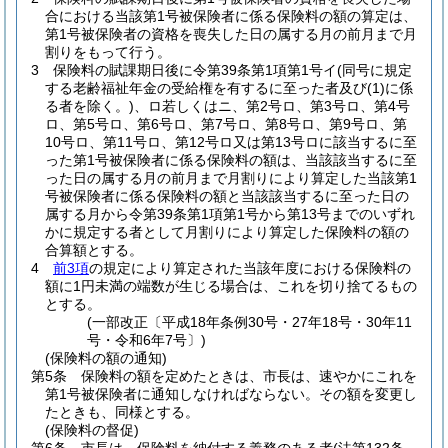
合における当該第1号被保険者に係る保険料の額の算定は、
第1号被保険者の資格を喪失した日の属する月の前月まで月
割りをもって行う。
3
保険料の賦課期日後に令第39条第1項第1号イ
(同号に規定
する老齢福祉年金の受給権を有するに至った者及び
(1)
に係
る者を除く。)
、ロ若しくはニ、第2号ロ、第3号ロ、第4号
ロ、第5号ロ、第6号ロ、第7号ロ、第8号ロ、第9号ロ、第
10号ロ、第11号ロ、第12号ロ又は第13号ロに該当するに至
った第1号被保険者に係る保険料の額は、当該該当するに至
った日の属する月の前月まで月割りにより算定した当該第1
号被保険者に係る保険料の額と当該該当するに至った日の
属する月から令第39条第1項第1号から第13号までのいずれ
かに規定する者として月割りにより算定した保険料の額の
合算額とする。
4
前3項
の規定により算定された当該年度における保険料の
額に1円未満の端数が生じる場合は、これを切り捨てるもの
とする。
(一部改正〔平成18年条例30号・27年18号・30年11
号・令和6年7号〕)
(保険料の額の通知)
第5条
保険料の額を定めたときは、市長は、速やかにこれを
第1号被保険者に通知しなければならない。
その額を変更し
たときも、同様とする。
(保険料の督促)