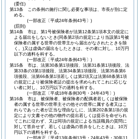
(委任)
第13条
この条例の施行に関し必要な事項は、市長が別に定
める。
(一部改正〔平成24年条例43号〕)
(罰則)
第14条
市は、第1号被保険者が法第12条第1項本文の規定に
よる届出をしないとき
(同条第2項の規定により当該第1号被
保険者の属する世帯の世帯主から届出がなされたときを除
く。)
又は虚偽の届出をしたときは、その者に対し、10万円
以下の過料を科する。
(一部改正〔平成24年条例43号〕)
第15条
市は、法第30条第1項後段、法第31条第1項後段、法
第33条の3第1項後段、法第34条第1項後段、法第35条第6
項後段、法第66条第1項若しくは第2項又は法第68条第1項
の規定により被保険者証の提出を求められてこれに応じな
い者に対し、10万円以下の過料を科する。
(一部改正〔平成18年条例30号・24年43号〕)
第16条
市は、被保険者、被保険者の配偶者若しくは被保険
者の属する世帯の世帯主その他その世帯に属する者又はこ
れらであった者が正当な理由なしに、法第202条第1項の規
定により文書その他の物件の提出若しくは提示を命ぜられ
てこれに従わず、又は同項の規定による当該職員の質問に
対して答弁せず、若しくは虚偽の答弁をしたときは、10万
円以下の過料を科する。
(一部改正〔平成13年条例13号・24年43号・30年11