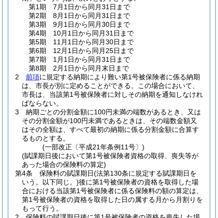
第1期 7月1日から同月31日まで
第2期 8月1日から同月31日まで
第3期 9月1日から同月30日まで
第4期 10月1日から同月31日まで
第5期 11月1日から同月30日まで
第6期 12月1日から同月25日まで
第7期 1月1日から同月31日まで
第8期 2月1日から同月末日まで
2
前項
に規定する納期により難い第1号被保険者に係る納期
は、市長が別に定めることができる。
この場合において、
市長は、当該第1号被保険者に対しその納期を通知しなけれ
ばならない。
3
納期ごとの分割金額に100円未満の端数があるとき、又は
その分割金額が100円未満であるときは、その端数金額又
はその全額は、すべて最初の納期に係る分割金額に合算す
るものとする。
(一部改正〔平成21年条例11号〕)
(賦課期日後において第1号被保険者資格の取得、喪失等が
あった場合の保険料の算定)
第4条
保険料の賦課期日
(法第130条に規定する賦課期日を
いう。以下同じ。)
後に第1号被保険者の資格を取得した場
合における当該第1号被保険者に係る保険料の額の算定は、
第1号被保険者の資格を取得した日の属する月から月割りを
もって行う。
2
保険料の賦課期日後に第1号被保険者の資格を喪失した場