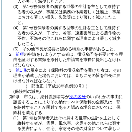
入が著しく減少したこと。
(3)
第1号被保険者の属する世帯の生計を主として維持す
る者の収入が、事業又は業務の休業若しくは廃止、事業
における著しい損失、失業等により著しく減少したこ
と。
(4)
第1号被保険者の属する世帯の生計を主として維持す
る者の収入が、干ばつ、冷害、凍霜害等による農作物の
不作、不漁その他これらに類する理由により著しく減少
したこと。
(5)
その他市長が必要と認める特別の事情があること。
2
前項
の申請をしようとする者は、徴収猶予を必要とする理
由を証明する書類を添付した申請書を市長に提出しなけれ
ばならない。
3
第1項
の規定により保険料の徴収猶予を受けた者は、その
理由が消滅した場合においては、直ちにその旨を市長に届
け出なければならない。
(一部改正〔平成18年条例30号〕)
(保険料の減免)
第9条
市長は、納付義務者等が
次の各号
のいずれかの事由に
該当することによりその納付すべき保険料の全部又は一部
を納付することが困難であると認める場合においては、保
険料を減免する。
(1)
第1号被保険者又はその属する世帯の生計を主として
維持する者が、震災、風水害、火災その他これらに類す
る災害により、住宅、家財その他の財産について著しい