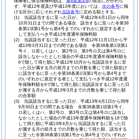
保険者に係る保険料額は、
第4条第3項
の規定にかかわら
ず、平成12年度及び平成13年度においては、
次の各号
に掲
げる区分に応じそれぞれ
当該各号
に定める額とする。
(1)
当該該当するに至った日が、平成12年4月1日から同年
10月31日までの間である場合 該当するに至った令第38
条第1項第1号から第4号までのいずれかに規定する者と
して支払うべき平成12年度通年保険料額
(2)
当該該当するに至った日が、平成12年11月1日から平
成13年3月31日までの間である場合 令第38条第1項第1
号イ、ロ若しくはハ、第2号ロ、第3号ロ又は第4号ロに
該当しなかったとした場合の平成12年度通年保険料額を
6で除して得た額に平成12年10月から当該該当するに至
った日が属する月の前月までの月数を乗じて得た額並び
に該当するに至った令第38条第1項第1号から第4号まで
のいずれかに規定する者として支払うべき平成12年度通
年保険料額を6で除して得た額に当該該当するに至った日
が属する月から平成13年3月までの月数を乗じて得た額
の合算額
(3)
当該該当するに至った日が、平成13年4月1日から同年
9月30日までの間である場合 令第38条第1項第1号イ、
ロ若しくはハ、第2号ロ、第3号ロ又は第4号ロに該当し
なかったとした場合の平成13年度通年保険料額を18で除
して得た額に平成13年4月から当該該当するに至った日
が属する月の前月までの月数を乗じて得た額、該当する
に至った令第38条第1項第1号から第4号までのいずれか