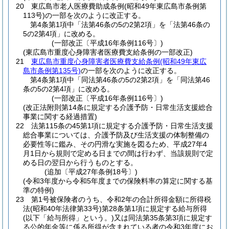
20
東広島市老人医療費助成条例
(昭和49年東広島市条例第
113号)
の一部を次のように改正する。
第4条第1項中「法第46条の5の2第2項」を「法第46条の
5の2第4項」に改める。
(一部改正〔平成16年条例116号〕)
(東広島市重度心身障害者医療費支給条例の一部改正)
21
東広島市重度心身障害者医療費支給条例
(昭和49年東広
島市条例第135号)
の一部を次のように改正する。
第4条第1項中「同法第46条の5の2第2項」を「同法第46
条の5の2第4項」に改める。
(一部改正〔平成16年条例116号〕)
(改正法附則第14条に規定する介護予防・日常生活支援総合
事業に関する経過措置)
22
法第115条の45第1項に規定する介護予防・日常生活支援
総合事業については、介護予防及び生活支援の体制整備の
必要性等に鑑み、その円滑な実施を図るため、平成27年4
月1日から規則で定める日までの間は行わず、当該規則で定
める日の翌日から行うものとする。
(追加〔平成27年条例18号〕)
(令和3年度から令和5年度までの保険料率の算定に関する基
準の特例)
23
第1号被保険者のうち、令和2年の合計所得金額に所得税
法
(昭和40年法律第33号)
第28条第1項に規定する給与所得
(以下「給与所得」という。)
又は同法第35条第3項に規定す
る公的年金等に係る所得が含まれている者の令和3年度にお