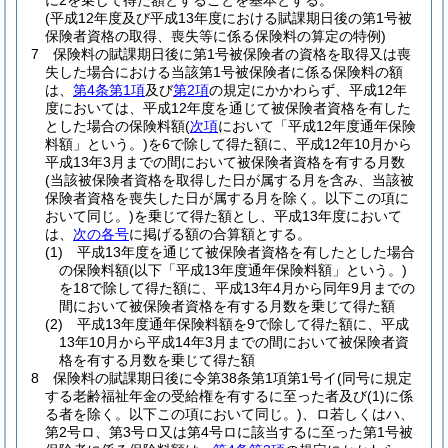
に2を乗じて得た額とすることを基本とする。
(平成12年度及び平成13年度における賦課期日後の第1号被
保険者資格の取得、喪失等に係る保険料の算定の特例)
7
保険料の賦課期日後に第1号被保険者の資格を取得又は喪
失した場合における当該第1号被保険者に係る保険料の額
は、
第4条第1項
及び
第2項
の規定にかかわらず、平成12年
度においては、平成12年度を通じて被保険者資格を有した
とした場合の保険料額
(
次項
において「平成12年度通年保険
料額」という。)
を6で除して得た額に、平成12年10月から
平成13年3月までの間において被保険者資格を有する月数
(当該被保険者資格を取得した日が属する月を含み、当該被
保険者資格を喪失した日が属する月を除く。以下この項に
おいて同じ。)
を乗じて得た額とし、平成13年度において
は、
次の各号
に掲げる額の合算額とする。
(1)
平成13年度を通じて被保険者資格を有したとした場合
の保険料額
(以下「平成13年度通年保険料額」という。)
を18で除して得た額に、平成13年4月から同年9月までの
間において被保険者資格を有する月数を乗じて得た額
(2)
平成13年度通年保険料額を9で除して得た額に、平成
13年10月から平成14年3月までの間において被保険者資
格を有する月数を乗じて得た額
8
保険料の賦課期日後に令第38条第1項第1号イ
(同号に規定
する老齢福祉年金の受給権を有するに至った者及び
(1)
に係
る者を除く。以下この項において同じ。)
、ロ若しくはハ、
第2号ロ、第3号ロ又は第4号ロに該当するに至った第1号被