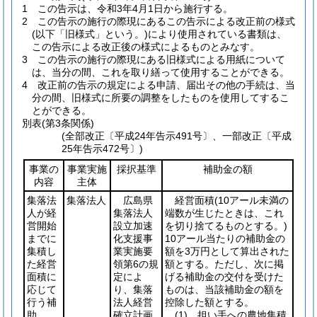
1
この告示は、令和3年4月1日から施行する。
2
この告示の施行の際現にあるこの告示による改正前の様式
(以下「旧様式」という。)
により使用されている書類は、
この告示による改正後の様式によるものとみなす。
3
この告示の施行の際現にある旧様式による用紙について
は、当分の間、これを取り繕って使用することができる。
4
改正前の告示の規定による申請、届出その他の手続は、当
分の間、旧様式に所要の調整をしたものを使用してするこ
とができる。
別表
(第3条関係)
(全部改正〔平成24年告示491号〕、一部改正〔平成
25年告示472号〕)
事業の
事業実施
採択基準
補助金の額
内容
主体
集落法
集落法人
広島県
経営面積
(10アール未満の
人が経
集落法人
端数が生じたときは、これ
営開始
設立加速
を切り捨てるものとする。)
までに
化支援事
10アール当たりの補助金の
集積し
業実施要
額を3万円として算出された
た経営
領第6の規
額とする。ただし、次に掲
面積に
定によ
げる補助金の交付を受けた
応じて
り、集落
ものは、当該補助金の額を
行う補
法人経営
控除した額とする。
助
確立計画
(1)
担い手への農地集積