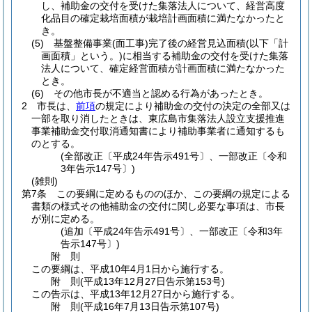
し、補助金の交付を受けた集落法人について、経営高度
化品目の確定栽培面積が栽培計画面積に満たなかったと
き。
(5)
基盤整備事業
(面工事)
完了後の経営見込面積
(以下「計
画面積」という。)
に相当する補助金の交付を受けた集落
法人について、確定経営面積が計画面積に満たなかった
とき。
(6)
その他市長が不適当と認める行為があったとき。
2
市長は、
前項
の規定により補助金の交付の決定の全部又は
一部を取り消したときは、東広島市集落法人設立支援推進
事業補助金交付取消通知書により補助事業者に通知するも
のとする。
(全部改正〔平成24年告示491号〕、一部改正〔令和
3年告示147号〕)
(雑則)
第7条
この要綱に定めるもののほか、この要綱の規定による
書類の様式その他補助金の交付に関し必要な事項は、市長
が別に定める。
(追加〔平成24年告示491号〕、一部改正〔令和3年
告示147号〕)
附
則
この要綱は、平成10年4月1日から施行する。
附
則
(平成13年12月27日
告示第153号)
この告示は、平成13年12月27日から施行する。
附
則
(平成16年7月13日
告示第107号)