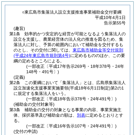
○東広島市集落法人設立支援推進事業補助金交付要綱
平成10年4月1日
告示第55号
(趣旨)
第1条
効率的かつ安定的な経営が可能となるよう集落法人の
設立を支援し、農業経営体の法人化の推進を図るため、集
落法人に対し、予算の範囲内において補助金を交付するも
のとし、その交付に関しては、
東広島市補助金等交付規則
(平成24年東広島市規則第4号)
に定めるもののほか、この要
綱の定めるところによる。
(一部改正〔平成17年告示269号・18年378号・24年
148号・491号〕)
(定義)
第2条
この要綱において「集落法人」とは、広島県集落法人
設立加速化支援事業実施要領
(平成18年6月1日制定)
第2の1
に規定する集落法人をいう。
(一部改正〔平成18年告示378号・24年491号〕)
(補助金の交付対象等)
第3条
補助金の交付の対象となる事業の内容、事業実施主
体、採択基準及び補助金の額は、
別表
に定めるとおりとす
る。
(一部改正〔平成16年告示107号・24年491号〕)
(交付の申請)