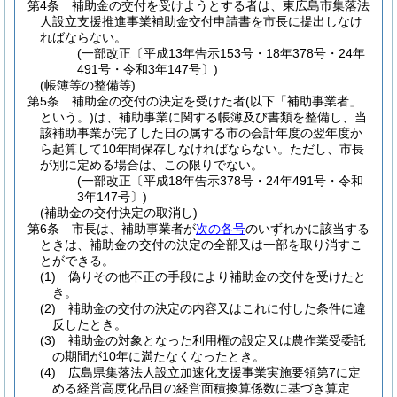
第4条
補助金の交付を受けようとする者は、東広島市集落法
人設立支援推進事業補助金交付申請書を市長に提出しなけ
ればならない。
(一部改正〔平成13年告示153号・18年378号・24年
491号・令和3年147号〕)
(帳簿等の整備等)
第5条
補助金の交付の決定を受けた者
(以下「補助事業者」
という。)
は、補助事業に関する帳簿及び書類を整備し、当
該補助事業が完了した日の属する市の会計年度の翌年度か
ら起算して10年間保存しなければならない。
ただし、市長
が別に定める場合は、この限りでない。
(一部改正〔平成18年告示378号・24年491号・令和
3年147号〕)
(補助金の交付決定の取消し)
第6条
市長は、補助事業者が
次の各号
のいずれかに該当する
ときは、補助金の交付の決定の全部又は一部を取り消すこ
とができる。
(1)
偽りその他不正の手段により補助金の交付を受けたと
き。
(2)
補助金の交付の決定の内容又はこれに付した条件に違
反したとき。
(3)
補助金の対象となった利用権の設定又は農作業受委託
の期間が10年に満たなくなったとき。
(4)
広島県集落法人設立加速化支援事業実施要領第7に定
める経営高度化品目の経営面積換算係数に基づき算定