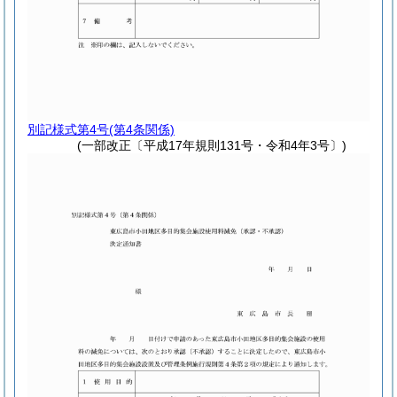
別記様式第4号
(第4条関係)
(一部改正〔平成17年規則131号・令和4年3号〕)