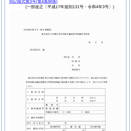
別記様式第3号
(第4条関係)
(一部改正〔平成17年規則131号・令和4年3号〕)