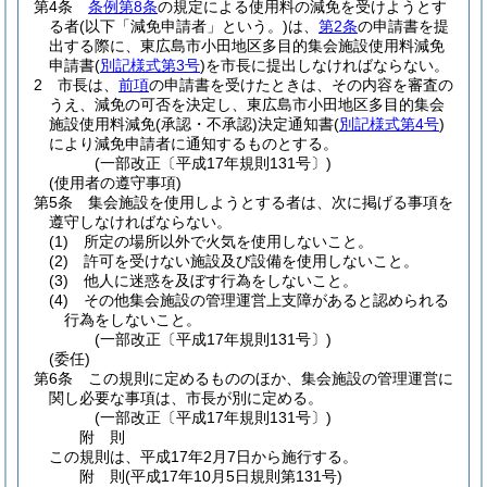
第4条
条例第8条
の規定による使用料の減免を受けようとす
る者
(以下「減免申請者」という。)
は、
第2条
の申請書を提
出する際に、東広島市小田地区多目的集会施設使用料減免
申請書
(
別記様式第3号
)
を市長に提出しなければならない。
2
市長は、
前項
の申請書を受けたときは、その内容を審査の
うえ、減免の可否を決定し、東広島市小田地区多目的集会
施設使用料減免
(承認・不承認)
決定通知書
(
別記様式第4号
)
により減免申請者に通知するものとする。
(一部改正〔平成17年規則131号〕)
(使用者の遵守事項)
第5条
集会施設を使用しようとする者は、次に掲げる事項を
遵守しなければならない。
(1)
所定の場所以外で火気を使用しないこと。
(2)
許可を受けない施設及び設備を使用しないこと。
(3)
他人に迷惑を及ぼす行為をしないこと。
(4)
その他集会施設の管理運営上支障があると認められる
行為をしないこと。
(一部改正〔平成17年規則131号〕)
(委任)
第6条
この規則に定めるもののほか、集会施設の管理運営に
関し必要な事項は、市長が別に定める。
(一部改正〔平成17年規則131号〕)
附
則
この規則は、平成17年2月7日から施行する。
附
則
(平成17年10月5日
規則第131号)