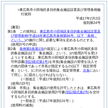
○東広島市小田地区多目的集会施設設置及び管理条例施
行規則
平成17年2月2日
規則第24号
(趣旨)
第1条
この規則は、
東広島市小田地区多目的集会施設設置及
び管理条例
(平成16年東広島市条例第66号。以下「条例」
という。)
の施行に関し必要な事項を定めるものとする。
(使用許可の申請)
第2条
条例第5条第1項
の規定により東広島市小田地区多目
的集会施設
(以下「集会施設」という。)
の使用許可を受け
ようとする者は、東広島市小田地区多目的集会施設使用許
可申請書
(
別記様式第1号
)
を市長
(集会施設の管理を法人そ
の他の団体であって市長が指定するもの
(以下「指定管理
者」という。)
に行わせる場合は、指定管理者。
次条
におい
て同じ。)
に提出しなければならない。
(一部改正〔平成17年規則131号〕)
(使用の許可)
第3条
市長は、集会施設の使用を許可したときは、東広島市
小田地区多目的集会施設使用許可書
(
別記様式第2号
)
を交付
するものとする。
(一部改正〔平成17年規則131号〕)
(使用料の減免)