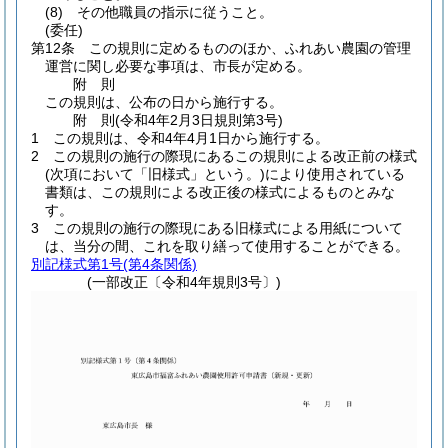
(8)
その他職員の指示に従うこと。
(委任)
第12条
この規則に定めるもののほか、ふれあい農園の管理
運営に関し必要な事項は、市長が定める。
附
則
この規則は、公布の日から施行する。
附
則
(令和4年2月3日
規則第3号)
1
この規則は、令和4年4月1日から施行する。
2
この規則の施行の際現にあるこの規則による改正前の様式
(次項において「旧様式」という。)
により使用されている
書類は、この規則による改正後の様式によるものとみな
す。
3
この規則の施行の際現にある旧様式による用紙について
は、当分の間、これを取り繕って使用することができる。
別記様式第1号
(第4条関係)
(一部改正〔令和4年規則3号〕)