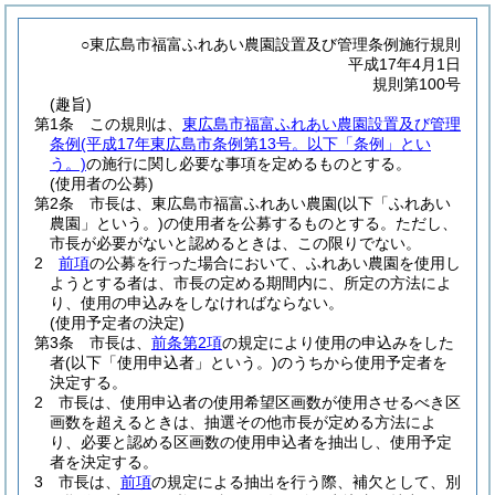
○東広島市福富ふれあい農園設置及び管理条例施行規則
平成17年4月1日
規則第100号
(趣旨)
第1条
この規則は、
東広島市福富ふれあい農園設置及び管理
条例
(平成17年東広島市条例第13号。以下「条例」とい
う。)
の施行に関し必要な事項を定めるものとする。
(使用者の公募)
第2条
市長は、東広島市福富ふれあい農園
(以下「ふれあい
農園」という。)
の使用者を公募するものとする。
ただし、
市長が必要がないと認めるときは、この限りでない。
2
前項
の公募を行った場合において、ふれあい農園を使用し
ようとする者は、市長の定める期間内に、所定の方法によ
り、使用の申込みをしなければならない。
(使用予定者の決定)
第3条
市長は、
前条第2項
の規定により使用の申込みをした
者
(以下「使用申込者」という。)
のうちから使用予定者を
決定する。
2
市長は、使用申込者の使用希望区画数が使用させるべき区
画数を超えるときは、抽選その他市長が定める方法によ
り、必要と認める区画数の使用申込者を抽出し、使用予定
者を決定する。
3
市長は、
前項
の規定による抽出を行う際、補欠として、別