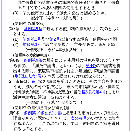
内の保育所の児童がその施設の責任者に引率され、保育
上の目的でふれあい農園の使用をするとき。
(3)
その他市長において減免を必要と認めるとき。
(一部改正〔令和4年規則3号〕)
(使用料の減免額)
第7条
条例第9条
に規定する使用料の減免額は、次のとおり
とする。
(1)
前条第1号
及び
第2号
に該当する場合 使用料の全額
(2)
前条第3号
に該当する場合 市長が必要と認める額
(一部改正〔令和4年規則3号〕)
(使用料の減免申請)
第8条
条例第9条
の規定による使用料の減免を受けようとす
る者
(以下「減免申請者」という。)
は、
第4条
の申請書を提
出する際に、東広島市福富ふれあい農園使用料減免申請書
(
別記様式第3号
)
を市長に提出しなければならない。
2
市長は、
前項
の申請書を受けたときは、その内容を審査の
うえ、減免の可否を決定し、東広島市福富ふれあい農園使
用料減免
(承認・不承認)
決定通知書
(
別記様式第4号
)
により
減免申請者に通知するものとする。
(一部改正〔令和4年規則3号〕)
(使用料の還付理由及び還付額)
第9条
条例第10条ただし書
に規定する市長において特別の
理由があると認めるときとは、
次の各号
のいずれかに該当
する場合とし、この場合においては、使用料の全額を還付
するものとする。