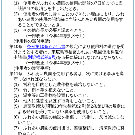
(1)
使用者がふれあい農園の使用の開始の7日前までに当
該許可の取消しを申し出たとき。
(2)
使用者の責めに帰すことのできない理由により、ふれ
あい農園の使用の開始前に当該ふれあい農園の使用をす
ることができないとき。
(3)
その他市長が必要と認めるとき。
(一部改正〔令和4年規則3号〕)
(使用料の還付申請)
第10条
条例第10条ただし書
の規定により使用料の還付を受
けようとする者は、東広島市福富ふれあい農園使用料還付
申請書
(
別記様式第5号
)
を市長に提出しなければならない。
(一部改正〔令和4年規則3号〕)
(使用者の遵守事項)
第11条
ふれあい農園を使用する者は、次に掲げる事項を遵
守しなければならない。
(1)
営利を目的とした農作物を栽培しないこと。
(2)
竹、樹木等を植えないこと。
(3)
温室等の工作物を設置しないこと。
(4)
他人に迷惑を及ぼす行為をしないこと。
(5)
農薬取締法
(昭和23年法律第82号)
第2条第1項の規定に
よる登録を受けていない農薬を使用しないこと。
(6)
ふれあい農園の施設を損傷し、汚損し、又は滅失しな
いこと。
(7)
ふれあい農園の使用後は、整理整頓し、清潔保持に努
めること。