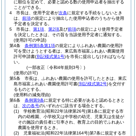
に順位を定めて、必要と認める数の使用申込者を抽出する
ことができる。
4
市長は、使用予定者が
次条
に規定する手続をしないとき
は、
前項
の規定により抽出した使用申込者のうちから使用
予定者を決定する。
5
市長は、
第1項
、
第2項
及び
前項
の規定により使用予定者
を決定したときは、その旨を当該使用予定者に通知する。
(使用許可の申請)
第4条
条例第5条第1項
の規定によりふれあい農園の使用許
可を受けようとする者は、東広島市福富ふれあい農園使用
許可申請書
(
別記様式第1号
)
を市長に提出しなければならな
い。
(一部改正〔令和4年規則3号〕)
(使用の許可)
第5条
市長は、ふれあい農園の使用を許可したときは、東広
島市福富ふれあい農園使用許可書
(
別記様式第2号
)
を交付す
るものとする。
(使用料の減免理由)
第6条
条例第9条
に規定する特に必要があると認めるときと
は、
次の各号
のいずれかに該当する場合とする。
(1)
学校教育法
(昭和22年法律第26号)
第1条に規定する市
内の幼稚園、小学校又は中学校の幼児、児童又は生徒が
その施設の責任者に引率され、教育上の目的でふれあい
農園を使用するとき。
(2)
児童福祉法
(昭和22年法律第164号)
第7条に規定する市