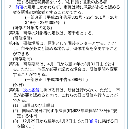
定する認定就農者をいう。)
を目指す意欲のある者
2
前項
の規定にかかわらず、市長は特に意欲があると認める
者を研修の対象者とすることができる。
(一部改正〔平成23年告示301号・25年361号・26年
349号・29年399号〕)
(研修の対象者の定数)
第3条
研修の対象者の定数は、若干名とする。
(研修場所)
第4条
研修場所は、原則として園芸センターとする。
ただ
し、市長が必要と認める場合は、研修場所を変更すること
ができる。
(研修期間)
第5条
研修期間は、4月1日から翌々年の3月31日までとす
る。
ただし、市長が必要と認める場合は、研修期間を変更
することができる。
(一部改正〔平成29年告示399号〕)
(休日)
第6条
次の各号
に掲げる日は、研修は行わない。
ただし、市
長が必要と認めるときは、これらの日に研修を行うことが
できる。
(1)
日曜日及び土曜日
(2)
国民の祝日に関する法律
(昭和23年法律第178号)
に規
定する休日
(3)
12月29日から翌年の1月3日までの日
(
前号
に掲げる日
を除く。)