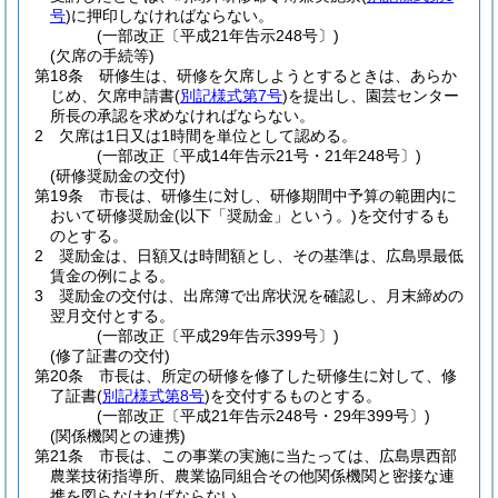
号
)
に押印しなければならない。
(一部改正〔平成21年告示248号〕)
(欠席の手続等)
第18条
研修生は、研修を欠席しようとするときは、あらか
じめ、欠席申請書
(
別記様式第7号
)
を提出し、園芸センター
所長の承認を求めなければならない。
2
欠席は1日又は1時間を単位として認める。
(一部改正〔平成14年告示21号・21年248号〕)
(研修奨励金の交付)
第19条
市長は、研修生に対し、研修期間中予算の範囲内に
おいて研修奨励金
(以下「奨励金」という。)
を交付するも
のとする。
2
奨励金は、日額又は時間額とし、その基準は、広島県最低
賃金の例による。
3
奨励金の交付は、出席簿で出席状況を確認し、月末締めの
翌月交付とする。
(一部改正〔平成29年告示399号〕)
(修了証書の交付)
第20条
市長は、所定の研修を修了した研修生に対して、修
了証書
(
別記様式第8号
)
を交付するものとする。
(一部改正〔平成21年告示248号・29年399号〕)
(関係機関との連携)
第21条
市長は、この事業の実施に当たっては、広島県西部
農業技術指導所、農業協同組合その他関係機関と密接な連
携を図らなければならない。