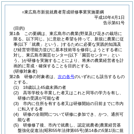
○東広島市新規就農者育成研修事業実施要綱
平成10年4月1日
告示第61号
(目的)
第1条
この要綱は、東広島市の農業
(野菜及び花きの栽培に
限る。以下同じ。)
に意欲と希望を持って、新規に農業に従
事
(以下「就農」という。)
するために必要な実践的知識及
び経営管理能力並びに基本技術等を修得しようとする者に
対し、東広島市園芸センター
(以下「園芸センター」とい
う。)
が研修を実施することにより、将来の農業経営者を計
画的に育成・確保することを目的とする。
(研修対象者)
第2条
研修の対象者は、
次の各号
のいずれにも該当するもの
とする。
(1)
18歳以上45歳未満の者
(2)
高等学校を卒業した者又はこれと同等の学力を有し、
研修の受講が可能な者
(3)
市内に住所を有する者又は研修開始の日前までに市内
に転入する者
(4)
研修の全期間について研修に参加でき、かつ、通所可
能な者
(5)
研修修了後、市内で就農し、認定就農者
(農業経営基
盤強化促進法
(昭和55年法律第65号)
第14条の5第1項に規