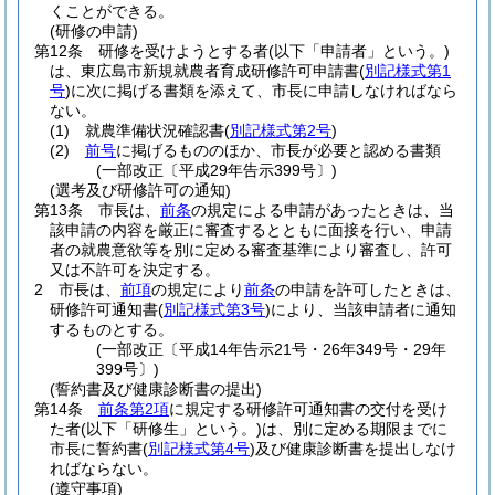
くことができる。
(研修の申請)
第12条
研修を受けようとする者
(以下「申請者」という。)
は、東広島市新規就農者育成研修許可申請書
(
別記様式第1
号
)
に次に掲げる書類を添えて、市長に申請しなければなら
ない。
(1)
就農準備状況確認書
(
別記様式第2号
)
(2)
前号
に掲げるもののほか、市長が必要と認める書類
(一部改正〔平成29年告示399号〕)
(選考及び研修許可の通知)
第13条
市長は、
前条
の規定による申請があったときは、当
該申請の内容を厳正に審査するとともに面接を行い、申請
者の就農意欲等を別に定める審査基準により審査し、許可
又は不許可を決定する。
2
市長は、
前項
の規定により
前条
の申請を許可したときは、
研修許可通知書
(
別記様式第3号
)
により、当該申請者に通知
するものとする。
(一部改正〔平成14年告示21号・26年349号・29年
399号〕)
(誓約書及び健康診断書の提出)
第14条
前条第2項
に規定する研修許可通知書の交付を受け
た者
(以下「研修生」という。)
は、別に定める期限までに
市長に誓約書
(
別記様式第4号
)
及び健康診断書を提出しなけ
ればならない。
(遵守事項)