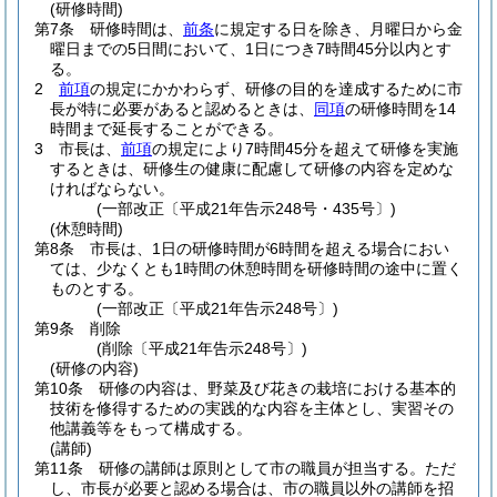
(研修時間)
第7条
研修時間は、
前条
に規定する日を除き、月曜日から金
曜日までの5日間において、1日につき7時間45分以内とす
る。
2
前項
の規定にかかわらず、研修の目的を達成するために市
長が特に必要があると認めるときは、
同項
の研修時間を14
時間まで延長することができる。
3
市長は、
前項
の規定により7時間45分を超えて研修を実施
するときは、研修生の健康に配慮して研修の内容を定めな
ければならない。
(一部改正〔平成21年告示248号・435号〕)
(休憩時間)
第8条
市長は、1日の研修時間が6時間を超える場合におい
ては、少なくとも1時間の休憩時間を研修時間の途中に置く
ものとする。
(一部改正〔平成21年告示248号〕)
第9条
削除
(削除〔平成21年告示248号〕)
(研修の内容)
第10条
研修の内容は、野菜及び花きの栽培における基本的
技術を修得するための実践的な内容を主体とし、実習その
他講義等をもって構成する。
(講師)
第11条
研修の講師は原則として市の職員が担当する。
ただ
し、市長が必要と認める場合は、市の職員以外の講師を招