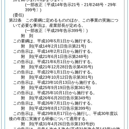
(一部改正〔平成14年告示21号・21年248号・29年
399号〕)
(委任)
第22条
この要綱に定めるもののほか、この事業の実施につ
いて必要な事項は、産業部長が定める。
(一部改正〔平成29年告示399号〕)
附
則
この要綱は、平成10年5月1日から施行する。
附
則
(平成14年2月1日
告示第21号)
この告示は、平成14年2月1日から施行する。
附
則
(平成21年6月1日
告示第248号)
この告示は、平成21年6月1日から施行する。
附
則
(平成21年12月28日
告示第435号)
この告示は、平成22年1月1日から施行する。
附
則
(平成23年10月12日
告示第301号)
この告示は、平成23年10月13日から施行する。
附
則
(平成25年9月19日
告示第361号)
この告示は、平成25年10月1日から施行する。
附
則
(平成26年6月20日
告示第349号)
この告示は、平成26年7月1日から施行する。
附
則
(平成29年8月17日
告示第399号)
この告示は、平成29年8月17日から施行し、平成30年度以
後の年度に実施する研修について適用する。
附
則
(平成31年4月26日
告示第193号抄)