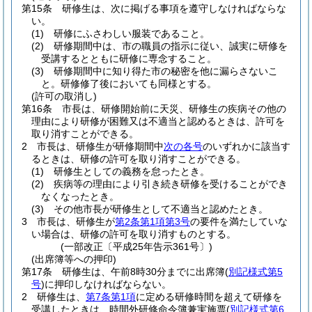
第15条
研修生は、次に掲げる事項を遵守しなければならな
い。
(1)
研修にふさわしい服装であること。
(2)
研修期間中は、市の職員の指示に従い、誠実に研修を
受講するとともに研修に専念すること。
(3)
研修期間中に知り得た市の秘密を他に漏らさないこ
と。
研修修了後においても同様とする。
(許可の取消し)
第16条
市長は、研修開始前に天災、研修生の疾病その他の
理由により研修が困難又は不適当と認めるときは、許可を
取り消すことができる。
2
市長は、研修生が研修期間中
次の各号
のいずれかに該当す
るときは、研修の許可を取り消すことができる。
(1)
研修生としての義務を怠ったとき。
(2)
疾病等の理由により引き続き研修を受けることができ
なくなったとき。
(3)
その他市長が研修生として不適当と認めたとき。
3
市長は、研修生が
第2条第1項第3号
の要件を満たしていな
い場合は、研修の許可を取り消すものとする。
(一部改正〔平成25年告示361号〕)
(出席簿等への押印)
第17条
研修生は、午前8時30分までに出席簿
(
別記様式第5
号
)
に押印しなければならない。
2
研修生は、
第7条第1項
に定める研修時間を超えて研修を
受講したときは、時間外研修命令簿兼実施票
(
別記様式第6