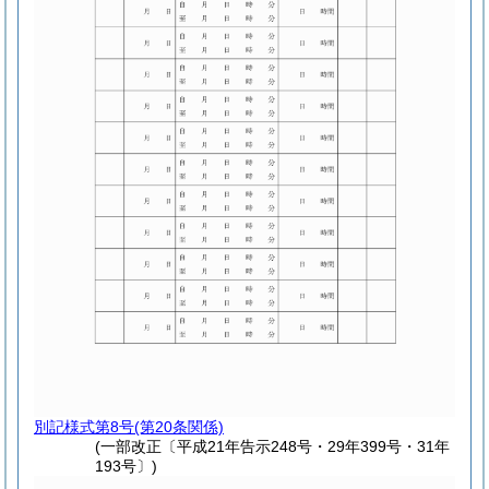
別記様式第8号
(第20条関係)
(一部改正〔平成21年告示248号・29年399号・31年
193号〕)