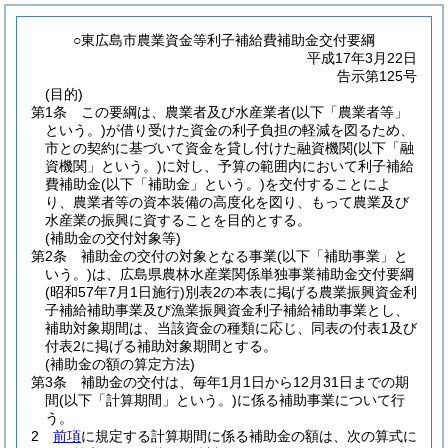
○東広島市農業資金等利子補給費補助金交付要綱
平成17年3月22日
告示第125号
(目的)
第1条
この要綱は、農業者及び水産業者
(以下「農業者等」
という。)
が借り受けた資金の利子負担の軽減を図るため、
市との契約に基づいて資金を貸し付けた融資機関
(以下「融
資機関」という。)
に対し、予算の範囲内において利子補給
費補助金
(以下「補助金」という。)
を交付することによ
り、農業者等の資本装備の高度化を図り、もって農業及び
水産業の振興に資することを目的とする。
(補助金の交付対象等)
第2条
補助金の交付の対象となる事業
(以下「補助事業」と
いう。)
は、広島県農林水産業関係単独事業補助金交付要綱
(昭和57年7月1日施行)
別表2の本表に掲げる農業振興資金利
子補給補助事業及び漁業振興資金利子補給補助事業とし、
補助対象期間は、当該資金の種類に応じ、同表の付表1及び
付表2に掲げる補助対象期間とする。
(補助金の額の算定方法)
第3条
補助金の交付は、毎年1月1日から12月31日までの期
間
(以下「計算期間」という。)
に係る補助事業について行
う。
2
前項
に規定する計算期間に係る補助金の額は、次の算式に