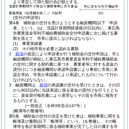
より算定して得た額の合計額とする。
(交付の申請等)
第4条
補助金の交付を受けようとする融資機関
(以下「申請
者」という。)
は、当該計算期間経過後20日以内に、東広島
市農業資金等利子補給費補助金交付申請書に次に掲げる書
類を添えて、市長に提出しなければならない。
(1)
事業実績書
(2)
その他市長が必要と認める書類
2
前項
の規定により申請者が行う補助金の交付申請は、市と
融資機関が締結した東広島市農業資金等利子補給費補助金
の交付に関する契約書に基づき、農業者等に対する資金の
貸付けにつき融資機関が承認申請書により事前に市長に承
認を求め、市長が承認書により承認したものについて行わ
なければならない。
3
融資機関は、
前項
の承認書の交付を受けたときは、その日
から90日以内に当該承認に係る資金の貸付けを行うととも
に、資金貸付報告書により遅滞なくその旨を市長に報告す
るものとする。
(一部改正〔令和3年告示147号〕)
(帳簿等の整備等)
第5条
補助金の交付の決定を受けた者は、補助事業に関する
帳簿及び書類
(以下「帳簿等」という。)
を整備し、その帳
簿等を各計算期間に係る補助事業が完了した日の属する市