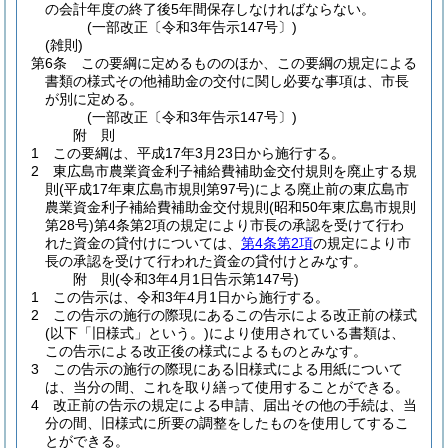
の会計年度の終了後5年間保存しなければならない。
(一部改正〔令和3年告示147号〕)
(雑則)
第6条
この要綱に定めるもののほか、この要綱の規定による
書類の様式その他補助金の交付に関し必要な事項は、市長
が別に定める。
(一部改正〔令和3年告示147号〕)
附
則
1
この要綱は、平成17年3月23日から施行する。
2
東広島市農業資金利子補給費補助金交付規則を廃止する規
則
(平成17年東広島市規則第97号)
による廃止前の東広島市
農業資金利子補給費補助金交付規則
(昭和50年東広島市規則
第28号)
第4条第2項の規定により市長の承認を受けて行わ
れた資金の貸付けについては、
第4条第2項
の規定により市
長の承認を受けて行われた資金の貸付けとみなす。
附
則
(令和3年4月1日
告示第147号)
1
この告示は、令和3年4月1日から施行する。
2
この告示の施行の際現にあるこの告示による改正前の様式
(以下「旧様式」という。)
により使用されている書類は、
この告示による改正後の様式によるものとみなす。
3
この告示の施行の際現にある旧様式による用紙について
は、当分の間、これを取り繕って使用することができる。
4
改正前の告示の規定による申請、届出その他の手続は、当
分の間、旧様式に所要の調整をしたものを使用してするこ
とができる。