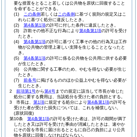
要な措置をとること若しくは公共物を原状に回復すること
を命ずることができる。
(1)
この条例
若しくは
この条例
に基づく規則の規定又はこ
れらに基づく処分に違反したとき。
(2)
第4条第1項
の許可に付した条件に違反したとき。
(3)
詐欺その他不正な行為により
第4条第1項
の許可を受け
たとき。
(4)
第4条第1項
の許可に基づく工事その他の行為又は工作
物が公共物の管理上著しい支障を生じることとなったと
き。
(5)
第4条第1項
の許可に係る公共物を公共用に供する必要
が生じたとき。
(6)
公共物に関する工事のため、やむを得ない必要が生じ
たとき。
(7)
前各号
に掲げるもののほか公益上やむを得ない必要が
生じたとき。
2
前項第1号
から
第4号
までの規定に該当して市長が命じた
処分に要する費用は、当該処分を受けた者の負担とする。
3
市長は、
第1項
に規定する処分により
第4条第1項
の許可を
受けた者が受けた損失については、これを補償しない。
(原状回復)
第10条
第4条第1項
の許可を受けた者は、許可の期間が満了
したとき又は許可を受けた事由が消滅したときは、速やか
にその旨を市長に届け出るとともに自己の負担により公共
物を原状に回復しなければならない。