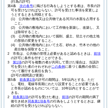
(行為の許可)
第4条
次の各号
に掲げる行為をしようとする者は、市長の許
可を受けなければならない。
許可を受けた事項を変更しよ
うとするときも同様とする。
(1)
公共物の敷地又は公共物である河川の水面を占用する
こと。
(2)
公共物の敷地内において工作物を新築し、改築し、又
は除却すること。
(3)
公共物の敷地内において掘削、盛土、切土その他土地
の形状の変更をすること。
(4)
公共物の敷地内において土石、砂れき、竹木その他の
産出物を採取すること。
2
市長は、公共物の管理上必要があると認めるときは、
前項
の許可に条件を付すことができる。
3
第1項
の許可を複数の者が共同して受けた場合は、当該許
可を受けた者のそれぞれが
この条例
に基づく義務の全部に
ついて履行する責任を負う。
(許可の期間及び更新)
第5条
前条第1項
の許可の期間は、5年以内とする。
ただ
し、電柱、電線等長期にわたり設置することが必要である
と市長が認めるものについては、10年以内とすることがで
きる。
2
前条第1項
の許可を受けた者は、
前項
の許可の期間の満了
後引き続き
同条第1項各号
の行為をしようとするときは、継
続の許可を受けなければならない。