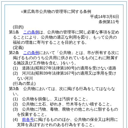
○東広島市公共物の管理等に関する条例
平成14年3月6日
条例第11号
(目的)
第1条
この条例
は、公共物の管理等に関し必要な事項を定め
ることにより、公共物の適正な利用を図り、もって公共の
福祉の増進に寄与することを目的とする。
(定義)
第2条
この条例
において「公共物」とは、市が所有する次に
掲げるもののうち公共用に供されているもの
(これに附属す
る施設及び工作物を含む。)
をいう。
(1)
道路法
(昭和27年法律第180号)
の適用を受けない道路
(2)
河川法
(昭和39年法律第167号)
の適用又は準用を受け
ない河川
(行為の禁止)
第3条
公共物においては、次に掲げる行為をしてはならな
い。
(1)
公共物を損傷し、又は汚損すること。
(2)
公共物に土石、砂れき、竹木等をたい積すること。
(3)
公共物に汚物、毒物、廃物その他これらに類するもの
を投棄すること。
(4)
前各号
に掲げるもののほか、公共物の保全又は利用に
支障を及ぼすおそれのある行為をすること。