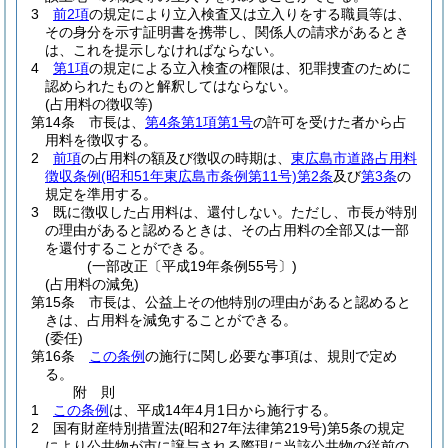
3
前2項
の規定により立入検査又は立入りをする職員等は、
その身分を示す証明書を携帯し、関係人の請求があるとき
は、これを提示しなければならない。
4
第1項
の規定による立入検査の権限は、犯罪捜査のために
認められたものと解釈してはならない。
(占用料の徴収等)
第14条
市長は、
第4条第1項第1号
の許可を受けた者から占
用料を徴収する。
2
前項
の占用料の額及び徴収の時期は、
東広島市道路占用料
徴収条例
(昭和51年東広島市条例第11号)
第2条
及び
第3条
の
規定を準用する。
3
既に徴収した占用料は、還付しない。
ただし、市長が特別
の理由があると認めるときは、その占用料の全部又は一部
を還付することができる。
(一部改正〔平成19年条例55号〕)
(占用料の減免)
第15条
市長は、公益上その他特別の理由があると認めると
きは、占用料を減免することができる。
(委任)
第16条
この条例
の施行に関し必要な事項は、規則で定め
る。
附
則
1
この条例
は、平成14年4月1日から施行する。
2
国有財産特別措置法
(昭和27年法律第219号)
第5条の規定
により公共物が市に譲与される際現に当該公共物の従前の