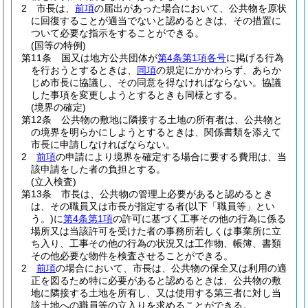
2
市長は、
前項
の届出があった場合において、公共物を原状
に回復することが適当でないと認めるときは、その措置に
ついて必要な指示をすることができる。
(国等の特例)
第11条
国又は地方公共団体が
第4条第1項各号
に掲げる行為
を行おうとするときは、
同項
の規定にかかわらず、あらか
じめ市長に協議し、その同意を得なければならない。
協議
した事項を変更しようとするときも同様とする。
(境界の確定)
第12条
公共物の敷地に隣接する土地の所有者は、公共物と
の境界を明らかにしようとするときは、関係書類を添えて
市長に申請しなければならない。
2
前項
の申請により境界を確定する場合に要する費用は、当
該申請をした者の負担とする。
(立入検査)
第13条
市長は、公共物の管理上必要があると認めるとき
は、その職員又は市長が指定する者
(以下「職員等」とい
う。)
に
第4条第1項
の許可に基づく工事その他の行為に係る
場所又は当該許可を受けた者の事務所若しくは事業所に立
ち入り、工事その他の行為の状況又は工作物、帳簿、書類
その他必要な物件を検査させることができる。
2
前項
の場合において、市長は、公共物の保全又は利用の適
正を図るため特に必要があると認めるときは、公共物の敷
地に隣接する土地を所有し、又は使用する第三者に対し当
該土地への職員等の立入りを求めることができる。