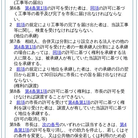
(工事等の届出)
第6条
第4条第1項
の許可を受けた者は、
同項
の許可に基づ
く工事等の着手及び完了を市長に届け出なければならな
い。
2
前項
の規定により工事等の完了を届け出た者は、当該工事
等に関し、検査を受けなければならない。
(地位の承継)
第7条
相続人、合併又は分割により設立される法人その他の
第4条第1項
の許可を受けた者の一般承継人
(分割による承継
の場合にあっては、
同項
の許可に基づく権利を承継する法
人に限る。)
は、被承継人が有していた当該許可に基づく地
位を承継する。
2
前項
の規定により地位を承継した者は、その承継の日の翌
日から起算して30日以内に市長にその旨を届け出なければ
ならない。
(権利の譲渡)
第8条
第4条第1項
の許可に基づく権利は、市長の許可を受
けなければ譲渡することができない。
2
前項
の市長の許可を受けて
第4条第1項
の許可に基づく権
利を譲り受けた者は、譲渡人が有していた当該許可に基づ
く地位を承継する。
(許可の取消し等)
第9条
市長は、
次の各号
のいずれかに該当するときは、
第4
条第1項
の許可を取り消し、その効力を停止し、若しくはそ
の条件を変更し、又は公共物の保全若しくは利用のため必