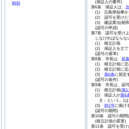
(保証人の要件)
附則
第6条
保証人は、
(1)
広島県知事か
(2)
認可を受けた
(3)
建設業法
(昭
(認可の申請)
第7条
認可を受けよ
しなければならな
(1)
積立計画
(2)
保証人を立て
(認可の基準)
第8条
市長は、
前
(1)
積立計画に定
(2)
積立計画に定
(3)
第6条
に規定
(認可の条件)
第9条
市長は、認可
(1)
積立計画
(
第1
(2)
保証人が
第6
き」という。)
は
(3)
前2号
に掲げ
(認可の期間)
第10条
認可の期間
(積立計画の変更)
第11条
認可を受け