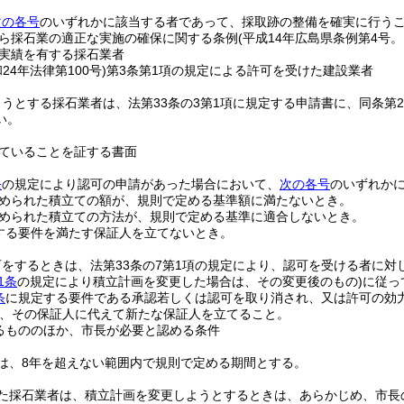
次の各号
のいずれかに該当する者であって、採取跡の整備を確実に行う
ら採石業の適正な実施の確保に関する条例
(平成14年広島県条例第4号
実績を有する採石業者
和24年法律第100号)
第3条第1項の規定による許可を受けた建設業者
うとする採石業者は、法第33条の3第1項に規定する申請書に、同条第
い。
ていることを証する書面
条
の規定により認可の申請があった場合において、
次の各号
のいずれか
められた積立ての額が、規則で定める基準額に満たないとき。
められた積立ての方法が、規則で定める基準に適合しないとき。
する要件を満たす保証人を立てないとき。
をするときは、法第33条の7第1項の規定により、認可を受ける者に対
1条
の規定により積立計画を変更した場合は、その変更後のもの)
に従っ
条
に規定する要件である承認若しくは認可を取り消され、又は許可の効
、その保証人に代えて新たな保証人を立てること。
るもののほか、市長が必要と認める条件
は、8年を超えない範囲内で規則で定める期間とする。
た採石業者は、積立計画を変更しようとするときは、あらかじめ、市長