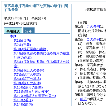
東広島市採石業の適正な実施の確保に関
する条例
○東広島市採
平成19年3月7日 条例第7号
(目的)
(平成19年4月1日施行)
第1条
この条例
は
配慮した採取跡の
条項目次
沿革
(定義)
本則
第2条
この条例
に
第1条
(目的)
(1)
岩石 採石法
第2条
(定義)
(2)
採石業者 法
第3条
(採石業者の責務)
(3)
採取跡 採石
第4条
(採取跡の整備に係る費用の積立
(4)
採取跡の整備
計画の作成)
(採石業者の責務)
第5条
(採取跡の整備に係る保証人の設
第3条
採石業者は
定)
2
採石業者は、採
第6条
(保証人の要件)
3
採石業者が行う
第7条
(認可の申請)
(採取跡の整備に
第8条
(認可の基準)
第4条
法第33条の
第9条
(認可の条件)
成しなければなら
第10条
(認可の期間)
(採取跡の整備に係
第11条
(積立計画の変更)
第5条
認可を受け
第12条
(保証人の変更の届出)
2
前項
の保証人は
第13条
(委任)
ばならない。
第14条
(罰則)