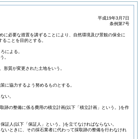
平成19年3月7日
条例第7号
めに必要な措置を講ずることにより、自然環境及び景観の保全に
することを目的とする。
ころによる。
いう。
、形質が変更された土地をいう。
施策に協力するよう努めるものとする。
らない。
取跡の整備に係る費用の積立計画
(以下「積立計画」という。)
を作
る保証人
(以下「保証人」という。)
を立てなければならない。
きないときに、その採石業者に代わって採取跡の整備を行わなけれ