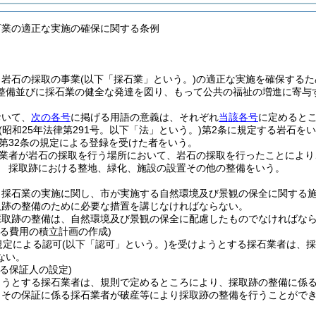
石業の適正な実施の確保に関する条例
、岩石の採取の事業
(以下「採石業」という。)
の適正な実施を確保するた
整備並びに採石業の健全な発達を図り、もって公共の福祉の増進に寄与
おいて、
次の各号
に掲げる用語の意義は、それぞれ
当該各号
に定めると
(昭和25年法律第291号。以下「法」という。)
第2条に規定する岩石を
第32条の規定による登録を受けた者をいう。
業者が岩石の採取を行う場所において、岩石の採取を行ったことにより
 採取跡における整地、緑化、施設の設置その他の整備をいう。
、採石業の実施に関し、市が実施する自然環境及び景観の保全に関する
取跡の整備のために必要な措置を講じなければならない。
採取跡の整備は、自然環境及び景観の保全に配慮したものでなければな
係る費用の積立計画の作成)
規定による認可
(以下「認可」という。)
を受けようとする採石業者は、採
ない。
る保証人の設定)
ようとする採石業者は、規則で定めるところにより、採取跡の整備に係
、その保証に係る採石業者が破産等により採取跡の整備を行うことがで