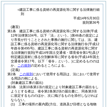
○建設工事に係る資材の再資源化等に関する法律施行細
則
平成14年5月30日
規則第36号
(趣旨)
第1条
建設工事に係る資材の再資源化等に関する法律
(平成
12年法律第104号。以下「法」という。)
第46条の規定によ
り市長が行うこととされた事務の施行に関しては、法、建
設工事に係る資材の再資源化等に関する法律施行令
(平成12
年政令第495号)
、建設工事に係る資材の再資源化等に関す
る法律施行規則
(平成14年国土交通省・環境省令第1号)
及び
特定建設資材に係る分別解体等に関する省令
(平成14年国土
交通省令第17号。以下「省令」という。)
に定めるもののほ
か、
この規則
の定めるところによる。
(定義)
第2条
この規則
において使用する用語は、法において使用す
る用語の例による。
(対象建設工事の届出)
第3条
法第10条第1項の規定により対象建設工事の届出をし
ようとする者は、省令第2条第2項の届出書に、同条第3項
に規定するもののほか、次に掲げるものを添付しなければ
ならない。
(1)
工事の場所の案内図
(方位、道路及び目標となる地物