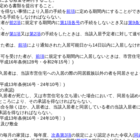
による敷金を納付すること。
定める書類を提出すること。
むを得ない事情により入居の手続を
前項
に定める期間内にすることがで
める手続をしなければならない。
定者が
前2項
に規定する期間内に
第1項各号
の手続をしないとき又は
第9条
い。
定者が
第1項
又は
第2項
の手続をしたときは、当該入居予定者に対して速
けた者は、
前項
により通知された入居可能日から14日以内に入居しなけ
許可を受けた者が、
前項
に規定する期間内に入居しないときは、市営住
平成16年条例128号・令和2年15号〕)
入居者は、当該市営住宅への入居の際の同居親族以外の者を同居させよ
平成13年条例16号・24年10号〕)
の承認)
入居者が死亡し、又は市営住宅を立ち退いた場合において、同居を認め
ところにより、その承認を得なければならない。
場合を除くほか、入居者は、当該入居者と同居している者の当該入居者
承認を得なければならない。
平成13年条例16号・24年10号〕)
賃及び敷金
の毎月の家賃は、毎年度、
次条第3項
の規定により認定された令収入
(
同