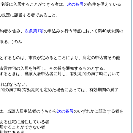
住宅等に入居することができる者は、
次の各号
の条件を備えている
の規定に該当する者であること。
予約者を含み、
次条第1項
の申込みを行う時点において満40歳未満の
限る。)
のみ
とするものは、市長が定めるところにより、所定の申込書その他
市営住宅の入居を許可し、その旨を通知するものとする。
するときは、当該入居申込者に対し、有効期間の満了時において
ければならない。
期間の満了時
(有効期間を定めた場合にあっては、有効期間の満了
は、当該入居申込者のうちから
次の各号
のいずれかに該当する者を
ある住宅に居住している者
居することができない者
状態にある者