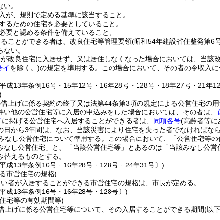
ない。
入が、規則で定める基準に該当すること。
するための住宅を必要としていること。
必要と認める条件を備えていること。
することができる者は、改良住宅等管理要領
(昭和54年建設省住整発第6
らない。
者が改良住宅に入居せず、又は居住しなくなった場合においては、当該
号イ
を除く。)
の規定を準用する。
この場合において、その者の令収入に
成13年条例16号・15年12号・16年28号・128号・18年27号・21年12
)
の借上げに係る契約の終了又は法第44条第3項の規定による公営住宅の
伴い他の公営住宅等に入居の申込みをした場合においては、その者は、
イ
に掲げる公営住宅へ入居することができる者は、
同項各号
(高齢者等に
の日から3年間は、なお、当該災害により住宅を失った者でなければな
みなし公営住宅について準用する。
この場合において、「公営住宅等の
みなし公営住宅」と、「当該公営住宅等」とあるのは「当該みなし公営
み替えるものとする。
平成13年条例16号・16年28号・128号・24年31号〕)
る市営住宅の規格)
ない者が入居することができる市営住宅の規格は、市長が定める。
平成13年条例16号・16年28号・128号〕)
住宅等の有効期間等)
借上げに係る公営住宅等について、その入居することができる期間
(以