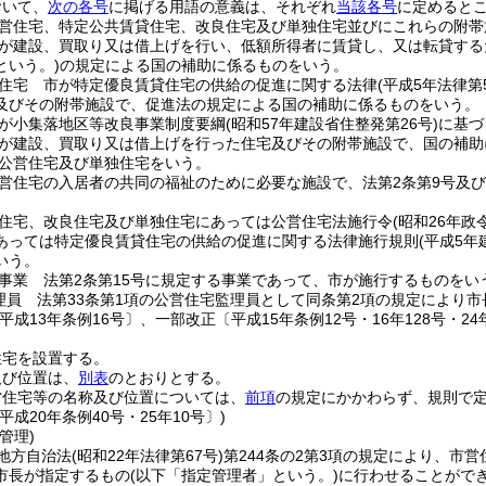
おいて、
次の各号
に掲げる用語の意義は、それぞれ
当該各号
に定めると
営住宅、特定公共賃貸住宅、改良住宅及び単独住宅並びにこれらの附帯
が建設、買取り又は借上げを行い、低額所得者に賃貸し、又は転貸する
という。)
の規定による国の補助に係るものをいう。
住宅 市が特定優良賃貸住宅の供給の促進に関する法律
(平成5年法律第
及びその附帯施設で、促進法の規定による国の補助に係るものをいう。
が小集落地区等改良事業制度要綱
(昭和57年建設省住整発第26号)
に基づ
が建設、買取り又は借上げを行った住宅及びその附帯施設で、国の補助
公営住宅及び単独住宅をいう。
営住宅の入居者の共同の福祉のために必要な施設で、法第2条第9号及
住宅、改良住宅及び単独住宅にあっては公営住宅法施行令
(昭和26年政
あっては特定優良賃貸住宅の供給の促進に関する法律施行規則
(平成5
いう。
事業 法第2条第15号に規定する事業であって、市が施行するものをい
理員 法第33条第1項の公営住宅監理員として同条第2項の規定により
平成13年条例16号〕、一部改正〔平成15年条例12号・16年128号・24年
住宅を設置する。
及び位置は、
別表
のとおりとする。
営住宅等の名称及び位置については、
前項
の規定にかかわらず、規則で
平成20年条例40号・25年10号〕)
管理)
地方自治法
(昭和22年法律第67号)
第244条の2第3項の規定により、市
市長が指定するもの
(以下「指定管理者」という。)
に行わせることがで