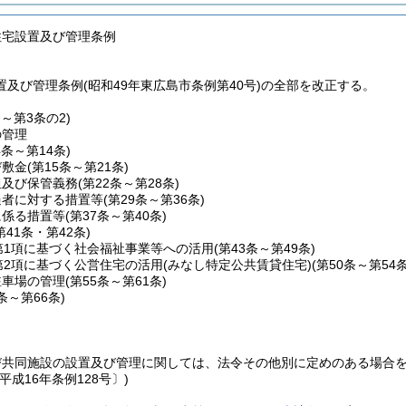
住宅設置及び管理条例
及び管理条例(昭和49年東広島市条例第40号)の全部を改正する。
条～第3条の2)
の管理
4条～第14条)
び敷金
(第15条～第21条)
担及び保管義務
(第22条～第28条)
過者に対する措置等
(第29条～第36条)
に係る措置等
(第37条～第40条)
第41条・第42条)
第1項に基づく社会福祉事業等への活用
(第43条～第49条)
第2項に基づく公営住宅の活用
(みなし特定公共賃貸住宅)(第50条～第54条
駐車場の管理
(第55条～第61条)
2条～第66条)
び共同施設の設置及び管理に関しては、法令その他別に定めのある場合
平成16年条例128号〕)