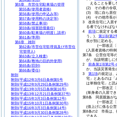
えることを要し
第5章
市営住宅駐車場の管理
(2)
その者の令収
第55条
(使用者資格)
(3)
現に自ら居住
第56条
(使用の申込み等)
(4)
その他市長が
第57条
(使用料の決定等)
3
改良住宅に入居
第58条
(禁止事項)
る者でなければな
第59条
(損害賠償責任)
4
前項
に規定する
第60条
(駐車場の明渡し請求)
う。)
、
第1項
(
第2
第61条
(準用)
長が別に定める。
第6章
雑則
(一部改正〔平
第62条
(市営住宅監理員及び市営住
(入居者資格の特例
宅管理人)
第7条
公営住宅等
第63条
(立入検査)
が、当該明渡しに
第64条
(敷地の目的外使用)
2
前条第1項第2号
第65条
(罰則)
か、当該災害発生
第66条
(委任)
3
第1項
の規定は、
附則
宅」とあるのは「
附則
(平成12年3月6日条例第5号
は単独住宅」と読
附則
(平成12年9月29日条例第29号)
(一部改正〔
附則
(平成13年3月5日条例第16号)
(単身者の入居でき
附則
(平成13年12月21日条例第37号)
第8条
同居親族が
附則
(平成15年3月3日条例第12号)
(一部改正〔
附則
(平成15年10月1日条例第30号)
(借上げに係る公営
附則
(平成16年3月3日条例第14号)
第8条の2
市長は、
附則
(平成16年9月30日条例第28号)
できる。