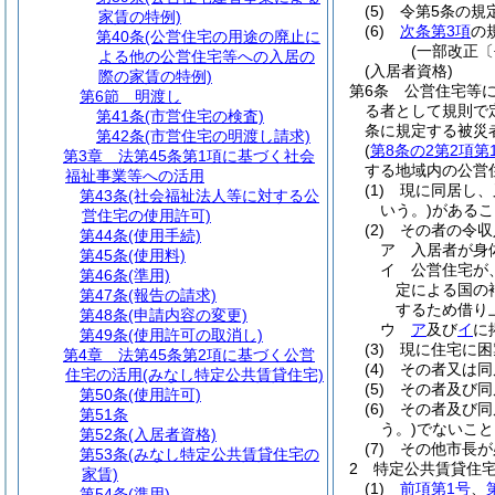
(5)
令第5条の規
家賃の特例)
(6)
次条第3項
の
第40条
(公営住宅の用途の廃止に
(一部改正〔
よる他の公営住宅等への入居の
(入居者資格)
際の家賃の特例)
第6条
公営住宅等
第6節
明渡し
る者として規則で
第41条
(市営住宅の検査)
条に規定する被災
第42条
(市営住宅の明渡し請求)
(
第8条の2第2項第
第3章
法第45条第1項に基づく社会
する地域内の公営
福祉事業等への活用
(1)
現に同居し、
第43条
(社会福祉法人等に対する公
いう。)
があるこ
営住宅の使用許可)
(2)
その者の令収
第44条
(使用手続)
ア
入居者が身
第45条
(使用料)
イ
公営住宅が
第46条
(準用)
定による国の
第47条
(報告の請求)
するため借り
第48条
(申請内容の変更)
ウ
ア
及び
イ
に
第49条
(使用許可の取消し)
(3)
現に住宅に困
第4章
法第45条第2項に基づく公営
(4)
その者又は同
住宅の活用(みなし特定公共賃貸住宅)
(5)
その者及び同
第50条
(使用許可)
(6)
その者及び同
第51条
う。)
でないこと
第52条
(入居者資格)
(7)
その他市長が
第53条
(みなし特定公共賃貸住宅の
2
特定公共賃貸住
家賃)
(1)
前項第1号
、
第54条
(準用)