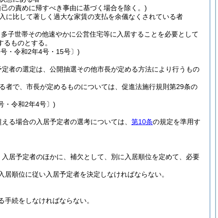
自己の責めに帰すべき事由に基づく場合を除く。)
入に比して著しく過大な家賃の支払を余儀なくされている者
、多子世帯その他速やかに公営住宅等に入居することを必要として
するものとする。
3号・令和2年4号・15号〕)
予定者の選定は、公開抽選その他市長が定める方法により行うもの
る者で、市長が定めるものについては、促進法施行規則第29条の
号・令和2年4号〕)
超える場合の入居予定者の選考については、
第10条
の規定を準用す
、入居予定者のほかに、補欠として、別に入居順位を定めて、必要
入居順位に従い入居予定者を決定しなければならない。
る手続をしなければならない。