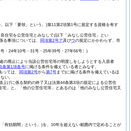
号。以下「要領」という。)
第11第2項第1号に規定する資格を有す
改良住宅を公営住宅とみなして
(以下「みなし公営住宅」とい
係る事項については、
同項第2号ア
及び
ウ
の規定にかかわらず、市
号・24年10号・31号・25年39号・27年56号〕)
用途の廃止により当該公営住宅等の明渡しをしようとする入居者
前条第1項各号
に掲げる条件を備えている者とみなす。
あっては、
同項第2号
から
第7号
まで)
に掲げる条件を備えているほ
らない。
借上げに係る契約の終了又は法第44条第3項の規定による公営住
住宅」と、「他の公営住宅等」とあるのは「他のみなし公営住宅又
下「有効期間」という。)
を、10年を超えない範囲内で定めることが