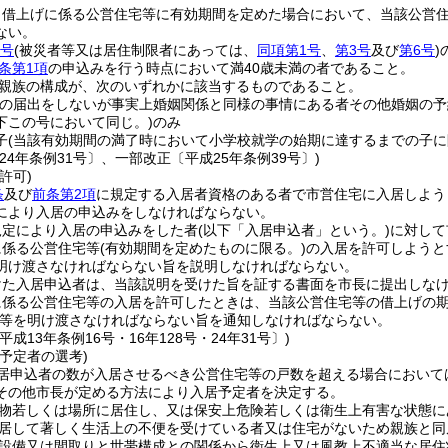
り借上げに係る公営住宅等に有効期間を定めた場合において、当該公営
ない。
各号
(被災者等又は居住制限者にあっては、
同項第1号
、
第3号
及び
第6号
)
条第1項
の申込みを行う時点において満40歳未満の者であること。
親族の構成が、次のいずれかに該当するものであること。
姻の届出をしないが事実上婚姻関係と同様の事情にある者その他婚姻の
下この号において同じ。)
のみ
子
(当該有効期間の満了時において小学校就学の始期に達するまでの子に
24年条例31号〕、一部改正〔平成25年条例39号〕)
許可)
条
及び
前条第2項
に規定する入居者資格のある者で市営住宅に入居しよう
により入居の申込みをしなければならない。
規定により入居の申込みをした者
(以下「入居申込者」という。)
に対して
に係る公営住宅等
(有効期間を定めたものに限る。)
の入居を許可しようと
明け渡さなければならない旨を説明しなければならない。
けた入居申込者は、当該説明を受けた旨を証する書面を市長に提出しな
に係る公営住宅等の入居を許可したときは、当該公営住宅等の借上げの
等を明け渡さなければならない旨を通知しなければならない。
平成13年条例16号・16年128号・24年31号〕)
予定者の選考)
居申込者の数が入居させるべき公営住宅等の戸数を超える場合において
その他市長が定める方法により入居予定者を決定する。
物若しくは場所に居住し、又は保安上危険若しくは衛生上有害な状態に
居して著しく生活上の不便を受けている者又は住宅がないため親族と同
設備又は間取りと世帯構成との関係から衛生上又は風教上不適当な居住