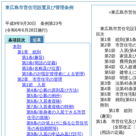
東広島市営住宅設置及び管理条例
○東広島市営
平成9年9月30日 条例第23号
東広島市営住宅設置
(令和6年6月28日施行)
目次
第1章
総則
(第1
条項目次
沿革
第2章
市営住宅
本則
第1節
入居
(第
第1章
総則
第2節
家賃及
第1条
(趣旨)
第3節
費用負
第2条
(用語の定義)
第4節
収入超
第3条
(名称及び位置)
第5節
建替え
第3条の2
(指定管理者による管理)
第6節
明渡し
(
第2章
市営住宅の管理
第3章
法第45条
第1節
入居
第4章
法第45条
第4条
(公募の原則及び方法)
第5章
市営住宅
第5条
(公募の例外)
第6章
雑則
(第6
第6条
(入居者資格)
附則
第7条
(入居者資格の特例)
第1章
総則
第8条
(単身者の入居できる市営
(趣旨)
住宅の規格)
第1条
市営住宅及
第8条の2
(借上げに係る公営住宅
(全部改正〔
等の有効期間等)
(用語の定義)
第9条
(入居の申込み及び許可)