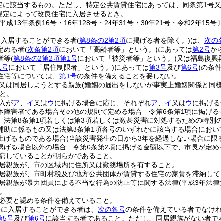
定に該当するもの。
ただし、特定公共賃貸住宅にあっては、同条第1号又
規定によって改良住宅に入居させるとき。
平成13年条例16号・16年128号・24年31号・30年21号・令和2年15号〕
に入居することができる者
(
第8条の2第2項
に掲げる者を除く。)
は、
次の
定める者
(
次条第2項
において「高齢者等」という。)
にあっては
第2号
か
者等
(
第8条の2第2項第1号
において「被災者等」という。)
又は福島復興
1号
において「居住制限者」という。)
にあっては
第3号
及び
第6号
)
の条
住宅等については、
第1号
の条件を備えることを要しない。
又は同居しようとする親族
(婚姻の届出をしないが事実上婚姻関係と同
と。
入が
ア
、
イ
又は
ウ
に掲げる場合に応じ、それぞれ
ア
、
イ
又は
ウ
に掲げる
体障害者である場合その他の規則で定める場合 令第6条第1項に掲げる
、法第8条第1項若しくは第3項若しくは激甚災害に対処するための特別
補助に係るもの又は法第8条第1項各号のいずれかに該当する場合にお
上げるものである場合
(当該災害発生の日から3年を経過しない場合に限る
掲げる場合以外の場合 令第6条第2項に掲げる金額以下で、市長が定め
窮していることが明らかであること。
居親族が、市の区域内に住所又は勤務場所を有すること。
居親族が、市町村税及び地方公共団体が賃貸する住宅の家賃を滞納して
居親族が暴力団員による不当な行為の防止等に関する法律
(平成3年法律
。
必要と認める条件を備えていること。
宅に入居することができる者は、
次の各号
の条件を備えている者でなけ
第5号
及び
第6号
に該当する者であること。
ただし、同居親族がない者で