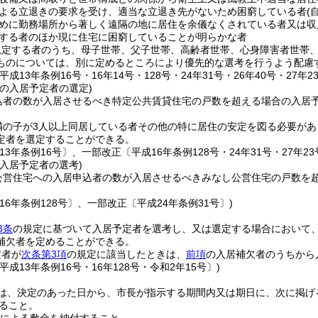
よる立退きの要求を受け、適当な立退き先がないため困窮している者
(
めに勤務場所から著しく遠隔の地に居住を余儀なくされている者又は収
する者のほか現に住宅に困窮していることが明らかな者
規定する者のうち、母子世帯、父子世帯、高齢者世帯、心身障害者世帯
ものについては、別に定めるところにより優先的な選考を行うよう配慮
平成13年条例16号・16年14号・128号・24年31号・26年40号・27年2
の入居予定者の選定)
込者の数が入居させるべき特定公共賃貸住宅の戸数を超える場合の入居
満の子が3人以上同居している者その他の特に居住の安定を図る必要があ
定者を選定することができる。
13年条例16号〕、一部改正〔平成16年条例128号・24年31号・27年23
入居予定者の選考)
公営住宅への入居申込者の数が入居させるべきみなし公営住宅の戸数を
16年条例128号〕、一部改正〔平成24年条例31号〕)
3条
の規定に基づいて入居予定者を選考し、又は選定する場合において
補欠者を定めることができる。
定者が
次条第3項
の規定に該当したときは、
前項
の入居補欠者のうちから
平成13年条例16号・16年128号・令和2年15号〕)
は、決定のあった日から、市長が指示する期間内又は期日に、次に掲げ
ること。