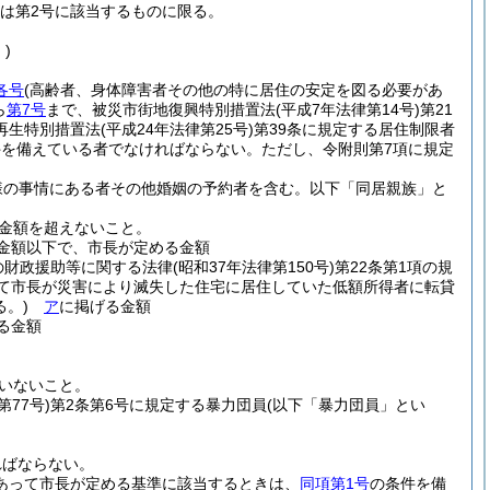
は第2号に該当するものに限る。
)
各号
(高齢者、身体障害者その他の特に居住の安定を図る必要があ
ら
第7号
まで、被災市街地復興特別措置法
(平成7年法律第14号)
第21
再生特別措置法
(平成24年法律第25号)
第39条に規定する居住制限者
件を備えている者でなければならない。
ただし、令附則第7項に規定
様の事情にある者その他婚姻の予約者を含む。以下「同居親族」と
金額を超えないこと。
金額以下で、市長が定める金額
の財政援助等に関する法律
(昭和37年法律第150号)
第22条第1項の規
いて市長が災害により滅失した住宅に居住していた低額所得者に転貸
。)
ア
に掲げる金額
る金額
いないこと。
第77号)
第2条第6号に規定する暴力団員
(以下「暴力団員」とい
ればならない。
あって市長が定める基準に該当するときは、
同項第1号
の条件を備