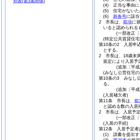
別表
(第3条関係)
(4)
正当な事由に
(5)
住宅がないた
(6)
前各号
に該当
2
市長は、
前項
に
いると認められる
(一部改正〔
(特定公共賃貸住宅
第10条の2
入居申
とする。
2
市長は、18歳未
規定により入居予
(追加〔平成
(みなし公営住宅の
第10条の3
みなし
る。
(追加〔平成
(入居補欠者)
第11条
市長は、
前
と認める数の入居
2
市長は、入居予
(一部改正〔
(入居の手続)
第12条
入居予定者
(1)
請書を提出す