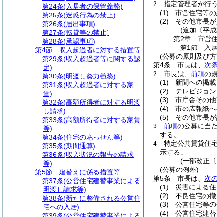
2
指定管理者が行
第24条
(入居者の保管義務)
(1)
市営住宅等の
第25条
(迷惑行為の禁止)
(2)
その他市長が
第26条
(届出事項)
(追加〔平成
第27条
(転貸等の禁止)
第2章
市営
第28条
(承認事項)
第1節
入
第4節
収入超過者に対する措置等
(公募の原則及び方
第29条
(収入超過者等に関する認
第4条
市長は、
次
定)
2
市長は、
前項
の
第30条
(明渡し努力義務)
(1)
新聞への掲載
第31条
(収入超過者に対する家
(2)
テレビジョン
賃)
(3)
市庁舎その他
第32条
(高額所得者に対する明渡
(4)
市の広報紙へ
し請求)
(5)
その他市長が
第33条
(高額所得者に対する家賃
3
前項
の公募に当
等)
する。
第34条
(住宅のあっせん等)
4
特定公共賃貸住
第35条
(期間通算)
示する。
第36条
(収入状況の報告の請求
(一部改正〔
等)
(公募の例外)
第5節
建替えに係る措置等
第5条
市長は、
次
第37条
(公営住宅建替事業による
(1)
災害による住
明渡し請求等)
(2)
不良住宅の撤
第38条
(新たに整備される公営住
(3)
公営住宅等の
宅への入居)
(4)
公営住宅建替
第39条
(公営住宅建替事業による