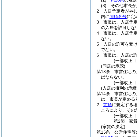
(2)
第20条
の規定
(3)
その他市長が
2
入居予定者がや
内に
同項各号
に定
3
市長は、入居予
の入居を許可しな
4
市長は、入居予
ない。
5
入居の許可を受
でない。
6
市長は、入居の
(一部改正〔
(同居の承認)
第13条
市営住宅の
ばならない。
(一部改正〔
(入居の権利の承継
第14条
市営住宅の
は、市長が定める
2
前項
に規定する
ころにより、その
(一部改正〔
第2節
家
(家賃の決定)
第15条
公営住宅等