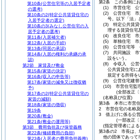
第2条
この条例に
第10条
(公営住宅等の入居予定者
(1)
市営住宅 公
の選考)
(2)
公営住宅 市
第10条の2
(特定公共賃貸住宅の
号。以下「法」
入居予定者の選定)
(3)
特定公共賃貸
第10条の3
(みなし公営住宅の入
理する賃貸住宅
居予定者の選考)
(4)
改良住宅 市
第11条
(入居補欠者)
(5)
単独住宅 市
第12条
(入居の手続)
(6)
公営住宅等 
第13条
(同居の承認)
(7)
共同施設 市
第14条
(入居の権利の承継の承
設をいう。
認)
(8)
令収入 公営
第2節
家賃及び敷金
公共賃貸住宅に
第15条
(家賃の決定)
規定する所得を
第16条
(収入の申告等)
(9)
公営住宅建替
第17条
(家賃の減免又は徴収猶
(10)
市営住宅監
予)
(全部改正〔
第17条の2
(特定公共賃貸住宅の
(名称及び位置)
家賃の減額)
第3条
本市に市営
第18条
(家賃の徴収)
2
市営住宅の名称
第19条
3
借上げに係る公
第20条
(敷金)
(一部改正〔
第21条
(敷金の運用等)
(指定管理者による
第3節
費用負担及び保管義務
第3条の2
市長は、
第22条
(修繕費用の負担)
他の団体であって
第23条
(入居者の費用負担義務)