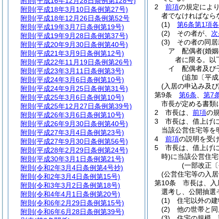
附則
(平成16年12月28日条例第128号)
2
前項
の規定によ
附則
(平成18年3月10日条例第27号)
者でなければなら
附則
(平成18年12月26日条例第52号
(1)
第6条第1項
附則
(平成19年3月7日条例第19号)
(2)
その者が、
次
附則
(平成19年9月28日条例第37号)
(3)
その者の同居
附則
(平成20年9月30日条例第40号)
ア
配偶者
(婚
附則
(平成21年3月9日条例第12号)
者に限る。以
附則
(平成22年11月19日条例第26号)
イ
配偶者及び
附則
(平成23年3月11日条例第3号)
(追加〔平成
附則
(平成24年3月6日条例第10号)
(入居の申込み及び
附則
(平成24年9月25日条例第31号)
第9条
第6条
、
第7
附則
(平成25年3月6日条例第10号)
市長が定める書類
附則
(平成25年12月27日条例第39号)
2
市長は、
前項
の
附則
(平成26年3月6日条例第10号)
3
市長は、借上げ
附則
(平成26年9月30日条例第40号)
当該公営住宅等を
附則
(平成27年3月4日条例第23号)
4
前項
の説明を受
附則
(平成27年9月30日条例第56号)
5
市長は、借上げ
附則
(平成28年2月29日条例第24号)
時)
に当該公営住宅
附則
(平成30年3月1日条例第21号)
(一部改正〔
附則
(令和2年3月4日条例第4号抄)
(公営住宅等の入居
附則
(令和2年3月4日条例第15号)
第10条
市長は、入
附則
(令和3年3月2日条例第18号)
選考し、公開抽選
附則
(令和4年4月1日条例第20号)
(1)
住宅以外の建
附則
(令和6年2月29日条例第15号)
(2)
他の世帯と同
附則
(令和6年6月28日条例第39号)
(3)
住宅の規模、