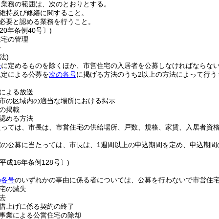
う業務の範囲は、次のとおりとする。
維持及び修繕に関すること。
必要と認める業務を行うこと。
20年条例40号〕)
住宅の管理
居
法)
条
に定めるものを除くほか、市営住宅の入居者を公募しなければならな
規定による公募を
次の各号
に掲げる方法のうち2以上の方法によって行う
による放送
市の区域内の適当な場所における掲示
の掲載
認める方法
たっては、市長は、市営住宅の供給場所、戸数、規格、家賃、入居者資
宅の公募に当たっては、市長は、1週間以上の申込期間を定め、申込期間
平成16年条例128号〕)
の各号
のいずれかの事由に係る者については、公募を行わないで市営住
宅の滅失
去
借上げに係る契約の終了
事業による公営住宅の除却