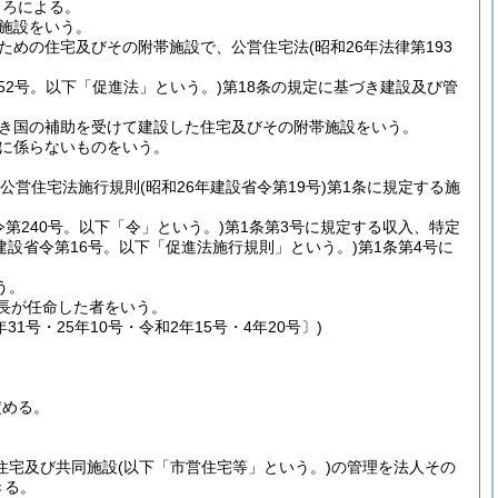
ころによる。
施設をいう。
ための住宅及びその附帯施設で、公営住宅法
(昭和26年法律第193
52号。以下「促進法」という。)
第18条の規定に基づき建設及び管
き国の補助を受けて建設した住宅及びその附帯施設をいう。
に係らないものをいう。
び公営住宅法施行規則
(昭和26年建設省令第19号)
第1条に規定する施
令第240号。以下「令」という。)
第1条第3号に規定する収入、特定
年建設省令第16号。以下「促進法施行規則」という。)
第1条第4号に
う。
市長が任命した者をいう。
31号・25年10号・令和2年15号・4年20号〕)
定める。
営住宅及び共同施設
(以下「市営住宅等」という。)
の管理を法人その
きる。