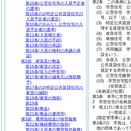
第2条
この条例に
第10条
(公営住宅等の入居予定者
(1)
市営住宅 公
の選考)
(2)
公営住宅 市
第10条の2
(特定公共賃貸住宅の
号。以下「法」
入居予定者の選定)
(3)
特定公共賃貸
第10条の3
(みなし公営住宅の入
理する賃貸住宅
居予定者の選考)
(4)
改良住宅 市
第11条
(入居補欠者)
(5)
単独住宅 市
第12条
(入居の手続)
(6)
公営住宅等 
第13条
(同居の承認)
(7)
共同施設 市
第14条
(入居の権利の承継の承
設をいう。
認)
(8)
令収入 公営
第2節
家賃及び敷金
公共賃貸住宅に
第15条
(家賃の決定)
規定する所得を
第16条
(収入の申告等)
(9)
公営住宅建替
第17条
(家賃の減免又は徴収猶
(10)
市営住宅監
予)
(全部改正〔
第17条の2
(特定公共賃貸住宅の
(名称及び位置)
家賃の減額)
第3条
本市に市営
第18条
(家賃の徴収)
2
市営住宅の名称
第19条
3
借上げに係る公
第20条
(敷金)
(一部改正〔
第21条
(敷金の運用等)
(指定管理者による
第3節
費用負担及び保管義務
第3条の2
市長は、
第22条
(修繕費用の負担)
他の団体であって
第23条
(入居者の費用負担義務)