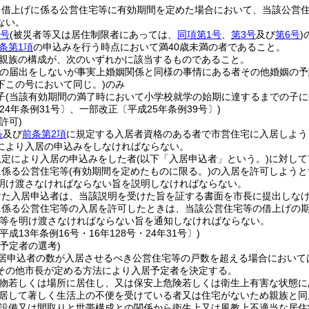
り借上げに係る公営住宅等に有効期間を定めた場合において、当該公営
ない。
各号
(被災者等又は居住制限者にあっては、
同項第1号
、
第3号
及び
第6号
)
条第1項
の申込みを行う時点において満40歳未満の者であること。
親族の構成が、次のいずれかに該当するものであること。
姻の届出をしないが事実上婚姻関係と同様の事情にある者その他婚姻の
下この号において同じ。)
のみ
子
(当該有効期間の満了時において小学校就学の始期に達するまでの子に
24年条例31号〕、一部改正〔平成25年条例39号〕)
許可)
条
及び
前条第2項
に規定する入居者資格のある者で市営住宅に入居しよう
により入居の申込みをしなければならない。
規定により入居の申込みをした者
(以下「入居申込者」という。)
に対して
に係る公営住宅等
(有効期間を定めたものに限る。)
の入居を許可しようと
明け渡さなければならない旨を説明しなければならない。
けた入居申込者は、当該説明を受けた旨を証する書面を市長に提出しな
に係る公営住宅等の入居を許可したときは、当該公営住宅等の借上げの
等を明け渡さなければならない旨を通知しなければならない。
平成13年条例16号・16年128号・24年31号〕)
予定者の選考)
居申込者の数が入居させるべき公営住宅等の戸数を超える場合において
その他市長が定める方法により入居予定者を決定する。
物若しくは場所に居住し、又は保安上危険若しくは衛生上有害な状態に
居して著しく生活上の不便を受けている者又は住宅がないため親族と同
設備又は間取りと世帯構成との関係から衛生上又は風教上不適当な居住