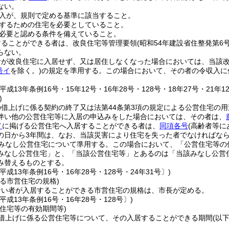
ない。
入が、規則で定める基準に該当すること。
するための住宅を必要としていること。
必要と認める条件を備えていること。
することができる者は、改良住宅等管理要領
(昭和54年建設省住整発第6
らない。
者が改良住宅に入居せず、又は居住しなくなった場合においては、当該
号イ
を除く。)
の規定を準用する。
この場合において、その者の令収入に
成13年条例16号・15年12号・16年28号・128号・18年27号・21年12
)
の借上げに係る契約の終了又は法第44条第3項の規定による公営住宅の
伴い他の公営住宅等に入居の申込みをした場合においては、その者は、
イ
に掲げる公営住宅へ入居することができる者は、
同項各号
(高齢者等に
の日から3年間は、なお、当該災害により住宅を失った者でなければな
みなし公営住宅について準用する。
この場合において、「公営住宅等の
みなし公営住宅」と、「当該公営住宅等」とあるのは「当該みなし公営
み替えるものとする。
平成13年条例16号・16年28号・128号・24年31号〕)
る市営住宅の規格)
ない者が入居することができる市営住宅の規格は、市長が定める。
平成13年条例16号・16年28号・128号〕)
住宅等の有効期間等)
借上げに係る公営住宅等について、その入居することができる期間
(以