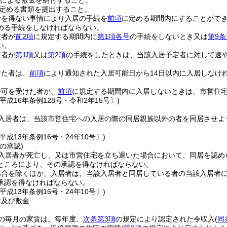
による敷金を納付すること。
定める書類を提出すること。
むを得ない事情により入居の手続を
前項
に定める期間内にすることがで
める手続をしなければならない。
定者が
前2項
に規定する期間内に
第1項各号
の手続をしないとき又は
第9条
い。
定者が
第1項
又は
第2項
の手続をしたときは、当該入居予定者に対して速
けた者は、
前項
により通知された入居可能日から14日以内に入居しなけ
許可を受けた者が、
前項
に規定する期間内に入居しないときは、市営住
平成16年条例128号・令和2年15号〕)
入居者は、当該市営住宅への入居の際の同居親族以外の者を同居させよ
平成13年条例16号・24年10号〕)
の承認)
入居者が死亡し、又は市営住宅を立ち退いた場合において、同居を認め
ところにより、その承認を得なければならない。
場合を除くほか、入居者は、当該入居者と同居している者の当該入居者
承認を得なければならない。
平成13年条例16号・24年10号〕)
賃及び敷金
の毎月の家賃は、毎年度、
次条第3項
の規定により認定された令収入
(
同