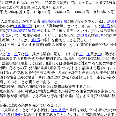
定に該当するもの。
ただし、特定公共賃貸住宅にあっては、同条第1号又
規定によって改良住宅に入居させるとき。
平成13年条例16号・16年128号・24年31号・30年21号・令和2年15号〕
に入居することができる者
(
第8条の2第2項
に掲げる者を除く。)
は、
次の
定める者
(
次条第2項
において「高齢者等」という。)
にあっては
第2号
か
者等
(
第8条の2第2項第1号
において「被災者等」という。)
又は福島復興
1号
において「居住制限者」という。)
にあっては
第3号
及び
第6号
)
の条
住宅等については、
第1号
の条件を備えることを要しない。
又は同居しようとする親族
(婚姻の届出をしないが事実上婚姻関係と同
と。
入が
ア
、
イ
又は
ウ
に掲げる場合に応じ、それぞれ
ア
、
イ
又は
ウ
に掲げる
体障害者である場合その他の規則で定める場合 令第6条第1項に掲げる
、法第8条第1項若しくは第3項若しくは激甚災害に対処するための特別
補助に係るもの又は法第8条第1項各号のいずれかに該当する場合にお
上げるものである場合
(当該災害発生の日から3年を経過しない場合に限る
掲げる場合以外の場合 令第6条第2項に掲げる金額以下で、市長が定め
窮していることが明らかであること。
居親族が、市の区域内に住所又は勤務場所を有すること。
居親族が、市町村税及び地方公共団体が賃貸する住宅の家賃を滞納して
居親族が暴力団員による不当な行為の防止等に関する法律
(平成3年法律
。
必要と認める条件を備えていること。
宅に入居することができる者は、
次の各号
の条件を備えている者でなけ
第5号
及び
第6号
に該当する者であること。
ただし、同居親族がない者で