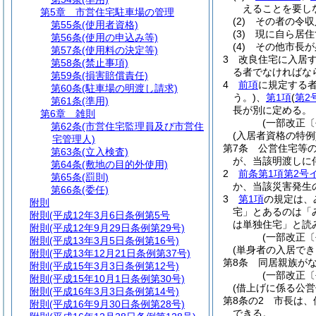
えることを要し
第5章
市営住宅駐車場の管理
(2)
その者の令収
第55条
(使用者資格)
(3)
現に自ら居住
第56条
(使用の申込み等)
(4)
その他市長が
第57条
(使用料の決定等)
3
改良住宅に入居
第58条
(禁止事項)
る者でなければな
第59条
(損害賠償責任)
4
前項
に規定する
第60条
(駐車場の明渡し請求)
う。)
、
第1項
(
第2
第61条
(準用)
長が別に定める。
第6章
雑則
(一部改正〔平
第62条
(市営住宅監理員及び市営住
(入居者資格の特例
宅管理人)
第7条
公営住宅等
第63条
(立入検査)
が、当該明渡しに
第64条
(敷地の目的外使用)
2
前条第1項第2号
第65条
(罰則)
か、当該災害発生
第66条
(委任)
3
第1項
の規定は、
附則
宅」とあるのは「
附則
(平成12年3月6日条例第5号
は単独住宅」と読
附則
(平成12年9月29日条例第29号)
(一部改正〔
附則
(平成13年3月5日条例第16号)
(単身者の入居でき
附則
(平成13年12月21日条例第37号)
第8条
同居親族が
附則
(平成15年3月3日条例第12号)
(一部改正〔
附則
(平成15年10月1日条例第30号)
(借上げに係る公営
附則
(平成16年3月3日条例第14号)
第8条の2
市長は、
附則
(平成16年9月30日条例第28号)
できる。