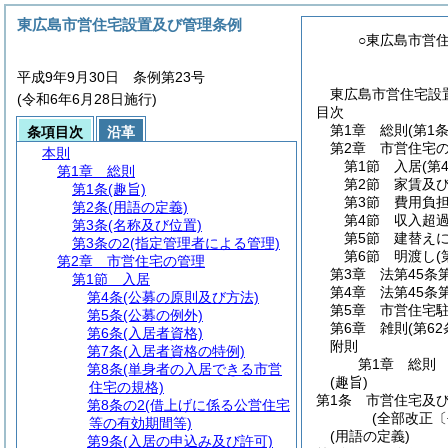
東広島市営住宅設置及び管理条例
○東広島市営
平成9年9月30日 条例第23号
東広島市営住宅設置
(令和6年6月28日施行)
目次
第1章
総則
(第1
条項目次
沿革
第2章
市営住宅
本則
第1節
入居
(第
第1章
総則
第2節
家賃及
第1条
(趣旨)
第3節
費用負
第2条
(用語の定義)
第4節
収入超
第3条
(名称及び位置)
第5節
建替え
第3条の2
(指定管理者による管理)
第6節
明渡し
(
第2章
市営住宅の管理
第3章
法第45条
第1節
入居
第4章
法第45条
第4条
(公募の原則及び方法)
第5章
市営住宅
第5条
(公募の例外)
第6章
雑則
(第6
第6条
(入居者資格)
附則
第7条
(入居者資格の特例)
第1章
総則
第8条
(単身者の入居できる市営
(趣旨)
住宅の規格)
第1条
市営住宅及
第8条の2
(借上げに係る公営住宅
(全部改正〔
等の有効期間等)
(用語の定義)
第9条
(入居の申込み及び許可)