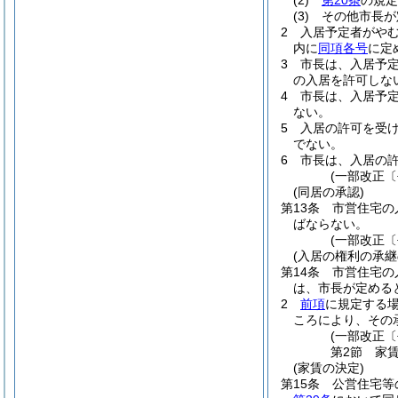
(2)
第20条
の規定
(3)
その他市長が
2
入居予定者がや
内に
同項各号
に定
3
市長は、入居予
の入居を許可しな
4
市長は、入居予
ない。
5
入居の許可を受
でない。
6
市長は、入居の
(一部改正〔
(同居の承認)
第13条
市営住宅の
ばならない。
(一部改正〔
(入居の権利の承継
第14条
市営住宅の
は、市長が定める
2
前項
に規定する
ころにより、その
(一部改正〔
第2節
家
(家賃の決定)
第15条
公営住宅等