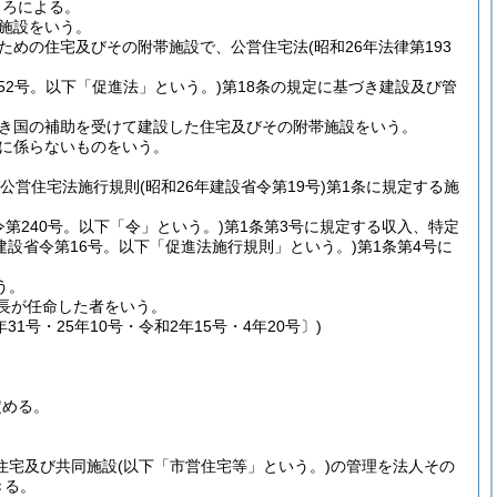
ころによる。
施設をいう。
ための住宅及びその附帯施設で、公営住宅法
(昭和26年法律第193
52号。以下「促進法」という。)
第18条の規定に基づき建設及び管
き国の補助を受けて建設した住宅及びその附帯施設をいう。
に係らないものをいう。
び公営住宅法施行規則
(昭和26年建設省令第19号)
第1条に規定する施
令第240号。以下「令」という。)
第1条第3号に規定する収入、特定
年建設省令第16号。以下「促進法施行規則」という。)
第1条第4号に
う。
市長が任命した者をいう。
31号・25年10号・令和2年15号・4年20号〕)
定める。
営住宅及び共同施設
(以下「市営住宅等」という。)
の管理を法人その
きる。