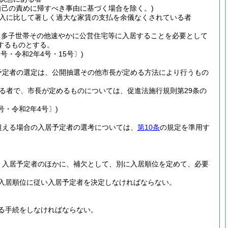
自己の責めに帰すべき事由に基づく場合を除く。)
入に比して著しく過大な家賃の支払を余儀なくされている者
、多子世帯その他速やかに公営住宅等に入居することを必要として
するものとする。
3号・令和2年4号・15号〕)
予定者の選定は、公開抽選その他市長が定める方法により行うもの
る者で、市長が定めるものについては、促進法施行規則第29条の
号・令和2年4号〕)
超える場合の入居予定者の選考については、
第10条
の規定を準用す
、入居予定者のほかに、補欠として、別に入居順位を定めて、必要
入居順位に従い入居予定者を決定しなければならない。
る手続をしなければならない。