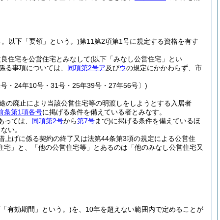
号。以下「要領」という。)
第11第2項第1号に規定する資格を有す
改良住宅を公営住宅とみなして
(以下「みなし公営住宅」とい
係る事項については、
同項第2号ア
及び
ウ
の規定にかかわらず、市
号・24年10号・31号・25年39号・27年56号〕)
用途の廃止により当該公営住宅等の明渡しをしようとする入居者
前条第1項各号
に掲げる条件を備えている者とみなす。
あっては、
同項第2号
から
第7号
まで)
に掲げる条件を備えているほ
らない。
借上げに係る契約の終了又は法第44条第3項の規定による公営住
住宅」と、「他の公営住宅等」とあるのは「他のみなし公営住宅又
下「有効期間」という。)
を、10年を超えない範囲内で定めることが