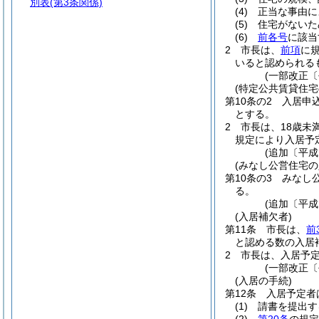
別表
(第3条関係)
(4)
正当な事由に
(5)
住宅がないた
(6)
前各号
に該当
2
市長は、
前項
に
いると認められる
(一部改正〔
(特定公共賃貸住宅
第10条の2
入居申
とする。
2
市長は、18歳未
規定により入居予
(追加〔平成
(みなし公営住宅の
第10条の3
みなし
る。
(追加〔平成
(入居補欠者)
第11条
市長は、
前
と認める数の入居
2
市長は、入居予
(一部改正〔
(入居の手続)
第12条
入居予定者
(1)
請書を提出す