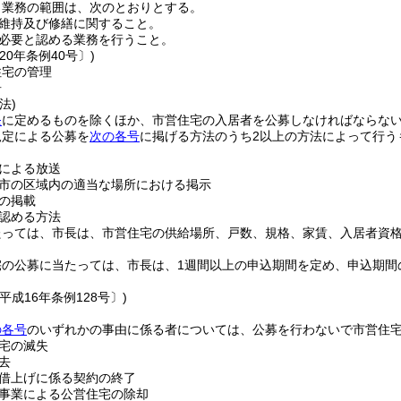
う業務の範囲は、次のとおりとする。
維持及び修繕に関すること。
必要と認める業務を行うこと。
20年条例40号〕)
住宅の管理
居
法)
条
に定めるものを除くほか、市営住宅の入居者を公募しなければならな
規定による公募を
次の各号
に掲げる方法のうち2以上の方法によって行う
による放送
市の区域内の適当な場所における掲示
の掲載
認める方法
たっては、市長は、市営住宅の供給場所、戸数、規格、家賃、入居者資
宅の公募に当たっては、市長は、1週間以上の申込期間を定め、申込期間
平成16年条例128号〕)
の各号
のいずれかの事由に係る者については、公募を行わないで市営住
宅の滅失
去
借上げに係る契約の終了
事業による公営住宅の除却