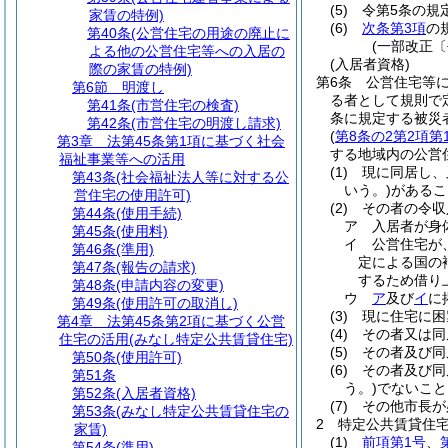
(5)
令第5条の規
家賃の特例)
(6)
次条第3項
の
第40条
(公営住宅の用途の廃止に
(一部改正〔
よる他の公営住宅等への入居の
(入居者資格)
際の家賃の特例)
第6条
公営住宅等
第6節
明渡し
る者として規則で
第41条
(市営住宅の検査)
条に規定する被災
第42条
(市営住宅の明渡し請求)
(
第8条の2第2項第
第3章
法第45条第1項に基づく社会
する地域内の公営
福祉事業等への活用
(1)
現に同居し、
第43条
(社会福祉法人等に対する公
いう。)
があるこ
営住宅の使用許可)
(2)
その者の令収
第44条
(使用手続)
ア
入居者が身
第45条
(使用料)
イ
公営住宅が
第46条
(準用)
定による国の
第47条
(報告の請求)
するため借り
第48条
(申請内容の変更)
ウ
ア
及び
イ
に
第49条
(使用許可の取消し)
(3)
現に住宅に困
第4章
法第45条第2項に基づく公営
(4)
その者又は同
住宅の活用(みなし特定公共賃貸住宅)
(5)
その者及び同
第50条
(使用許可)
(6)
その者及び同
第51条
う。)
でないこと
第52条
(入居者資格)
(7)
その他市長が
第53条
(みなし特定公共賃貸住宅の
2
特定公共賃貸住
家賃)
(1)
前項第1号
、
第54条
(準用)