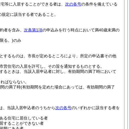
住宅等に入居することができる者は、
次の各号
の条件を備えている
の規定に該当する者であること。
予約者を含み、
次条第1項
の申込みを行う時点において満40歳未満の
限る。)
のみ
とするものは、市長が定めるところにより、所定の申込書その他
市営住宅の入居を許可し、その旨を通知するものとする。
するときは、当該入居申込者に対し、有効期間の満了時において
ければならない。
期間の満了時
(有効期間を定めた場合にあっては、有効期間の満了
は、当該入居申込者のうちから
次の各号
のいずれかに該当する者を
ある住宅に居住している者
居することができない者
状態にある者