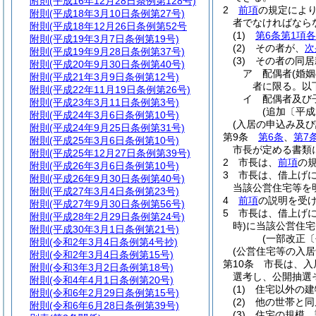
附則
(平成16年12月28日条例第128号)
2
前項
の規定によ
附則
(平成18年3月10日条例第27号)
者でなければなら
附則
(平成18年12月26日条例第52号
(1)
第6条第1項
附則
(平成19年3月7日条例第19号)
(2)
その者が、
次
附則
(平成19年9月28日条例第37号)
(3)
その者の同居
附則
(平成20年9月30日条例第40号)
ア
配偶者
(婚
附則
(平成21年3月9日条例第12号)
者に限る。以
附則
(平成22年11月19日条例第26号)
イ
配偶者及び
附則
(平成23年3月11日条例第3号)
(追加〔平成
附則
(平成24年3月6日条例第10号)
(入居の申込み及び
附則
(平成24年9月25日条例第31号)
第9条
第6条
、
第7
附則
(平成25年3月6日条例第10号)
市長が定める書類
附則
(平成25年12月27日条例第39号)
2
市長は、
前項
の
附則
(平成26年3月6日条例第10号)
3
市長は、借上げ
附則
(平成26年9月30日条例第40号)
当該公営住宅等を
附則
(平成27年3月4日条例第23号)
4
前項
の説明を受
附則
(平成27年9月30日条例第56号)
5
市長は、借上げ
附則
(平成28年2月29日条例第24号)
時)
に当該公営住宅
附則
(平成30年3月1日条例第21号)
(一部改正〔
附則
(令和2年3月4日条例第4号抄)
(公営住宅等の入居
附則
(令和2年3月4日条例第15号)
第10条
市長は、入
附則
(令和3年3月2日条例第18号)
選考し、公開抽選
附則
(令和4年4月1日条例第20号)
(1)
住宅以外の建
附則
(令和6年2月29日条例第15号)
(2)
他の世帯と同
附則
(令和6年6月28日条例第39号)
(3)
住宅の規模、