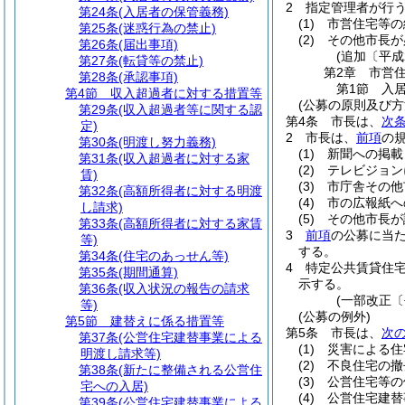
2
指定管理者が行
第24条
(入居者の保管義務)
(1)
市営住宅等の
第25条
(迷惑行為の禁止)
(2)
その他市長が
第26条
(届出事項)
(追加〔平成
第27条
(転貸等の禁止)
第2章
市営
第28条
(承認事項)
第1節
入
第4節
収入超過者に対する措置等
(公募の原則及び方
第29条
(収入超過者等に関する認
第4条
市長は、
次
定)
2
市長は、
前項
の
第30条
(明渡し努力義務)
(1)
新聞への掲載
第31条
(収入超過者に対する家
(2)
テレビジョン
賃)
(3)
市庁舎その他
第32条
(高額所得者に対する明渡
(4)
市の広報紙へ
し請求)
(5)
その他市長が
第33条
(高額所得者に対する家賃
3
前項
の公募に当
等)
する。
第34条
(住宅のあっせん等)
4
特定公共賃貸住
第35条
(期間通算)
示する。
第36条
(収入状況の報告の請求
(一部改正〔
等)
(公募の例外)
第5節
建替えに係る措置等
第5条
市長は、
次
第37条
(公営住宅建替事業による
(1)
災害による住
明渡し請求等)
(2)
不良住宅の撤
第38条
(新たに整備される公営住
(3)
公営住宅等の
宅への入居)
(4)
公営住宅建替
第39条
(公営住宅建替事業による