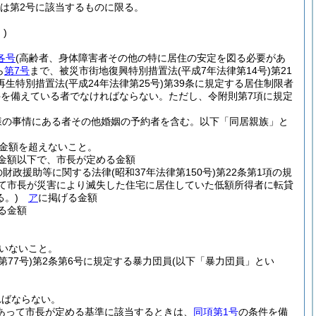
は第2号に該当するものに限る。
)
各号
(高齢者、身体障害者その他の特に居住の安定を図る必要があ
ら
第7号
まで、被災市街地復興特別措置法
(平成7年法律第14号)
第21
再生特別措置法
(平成24年法律第25号)
第39条に規定する居住制限者
件を備えている者でなければならない。
ただし、令附則第7項に規定
様の事情にある者その他婚姻の予約者を含む。以下「同居親族」と
金額を超えないこと。
金額以下で、市長が定める金額
の財政援助等に関する法律
(昭和37年法律第150号)
第22条第1項の規
いて市長が災害により滅失した住宅に居住していた低額所得者に転貸
。)
ア
に掲げる金額
る金額
いないこと。
第77号)
第2条第6号に規定する暴力団員
(以下「暴力団員」とい
ればならない。
あって市長が定める基準に該当するときは、
同項第1号
の条件を備