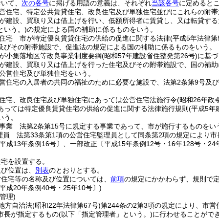
おいて、
次の各号
に掲げる用語の意義は、それぞれ
当該各号
に定めると
営住宅、特定公共賃貸住宅、改良住宅及び単独住宅並びにこれらの附帯
が建設、買取り又は借上げを行い、低額所得者に賃貸し、又は転貸する
という。)
の規定による国の補助に係るものをいう。
住宅 市が特定優良賃貸住宅の供給の促進に関する法律
(平成5年法律第
及びその附帯施設で、促進法の規定による国の補助に係るものをいう。
が小集落地区等改良事業制度要綱
(昭和57年建設省住整発第26号)
に基づ
が建設、買取り又は借上げを行った住宅及びその附帯施設で、国の補助
公営住宅及び単独住宅をいう。
営住宅の入居者の共同の福祉のために必要な施設で、法第2条第9号及
住宅、改良住宅及び単独住宅にあっては公営住宅法施行令
(昭和26年政
あっては特定優良賃貸住宅の供給の促進に関する法律施行規則
(平成5
いう。
事業 法第2条第15号に規定する事業であって、市が施行するものをい
理員 法第33条第1項の公営住宅監理員として同条第2項の規定により
平成13年条例16号〕、一部改正〔平成15年条例12号・16年128号・24年
住宅を設置する。
及び位置は、
別表
のとおりとする。
営住宅等の名称及び位置については、
前項
の規定にかかわらず、規則で
平成20年条例40号・25年10号〕)
管理)
地方自治法
(昭和22年法律第67号)
第244条の2第3項の規定により、市
市長が指定するもの
(以下「指定管理者」という。)
に行わせることがで