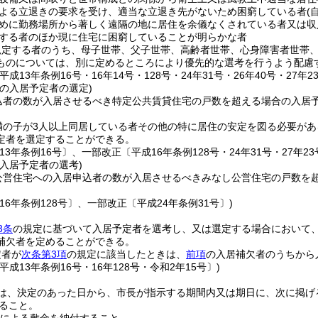
よる立退きの要求を受け、適当な立退き先がないため困窮している者
(
めに勤務場所から著しく遠隔の地に居住を余儀なくされている者又は収
する者のほか現に住宅に困窮していることが明らかな者
規定する者のうち、母子世帯、父子世帯、高齢者世帯、心身障害者世帯
ものについては、別に定めるところにより優先的な選考を行うよう配慮
平成13年条例16号・16年14号・128号・24年31号・26年40号・27年2
の入居予定者の選定)
込者の数が入居させるべき特定公共賃貸住宅の戸数を超える場合の入居
満の子が3人以上同居している者その他の特に居住の安定を図る必要があ
定者を選定することができる。
13年条例16号〕、一部改正〔平成16年条例128号・24年31号・27年23
入居予定者の選考)
公営住宅への入居申込者の数が入居させるべきみなし公営住宅の戸数を
16年条例128号〕、一部改正〔平成24年条例31号〕)
3条
の規定に基づいて入居予定者を選考し、又は選定する場合において
補欠者を定めることができる。
定者が
次条第3項
の規定に該当したときは、
前項
の入居補欠者のうちから
平成13年条例16号・16年128号・令和2年15号〕)
は、決定のあった日から、市長が指示する期間内又は期日に、次に掲げ
ること。