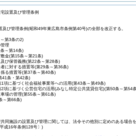
住宅設置及び管理条例
及び管理条例(昭和49年東広島市条例第40号)の全部を改正する。
条～第3条の2)
の管理
4条～第14条)
び敷金
(第15条～第21条)
担及び保管義務
(第22条～第28条)
過者に対する措置等
(第29条～第36条)
に係る措置等
(第37条～第40条)
第41条・第42条)
第1項に基づく社会福祉事業等への活用
(第43条～第49条)
第2項に基づく公営住宅の活用
(みなし特定公共賃貸住宅)(第50条～第54条
駐車場の管理
(第55条～第61条)
2条～第66条)
び共同施設の設置及び管理に関しては、法令その他別に定めのある場合
平成16年条例128号〕)