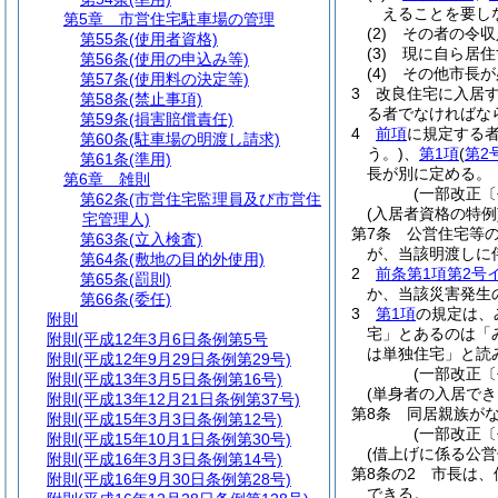
えることを要し
第5章
市営住宅駐車場の管理
(2)
その者の令収
第55条
(使用者資格)
(3)
現に自ら居住
第56条
(使用の申込み等)
(4)
その他市長が
第57条
(使用料の決定等)
3
改良住宅に入居
第58条
(禁止事項)
る者でなければな
第59条
(損害賠償責任)
4
前項
に規定する
第60条
(駐車場の明渡し請求)
う。)
、
第1項
(
第2
第61条
(準用)
長が別に定める。
第6章
雑則
(一部改正〔平
第62条
(市営住宅監理員及び市営住
(入居者資格の特例
宅管理人)
第7条
公営住宅等
第63条
(立入検査)
が、当該明渡しに
第64条
(敷地の目的外使用)
2
前条第1項第2号
第65条
(罰則)
か、当該災害発生
第66条
(委任)
3
第1項
の規定は、
附則
宅」とあるのは「
附則
(平成12年3月6日条例第5号
は単独住宅」と読
附則
(平成12年9月29日条例第29号)
(一部改正〔
附則
(平成13年3月5日条例第16号)
(単身者の入居でき
附則
(平成13年12月21日条例第37号)
第8条
同居親族が
附則
(平成15年3月3日条例第12号)
(一部改正〔
附則
(平成15年10月1日条例第30号)
(借上げに係る公営
附則
(平成16年3月3日条例第14号)
第8条の2
市長は、
附則
(平成16年9月30日条例第28号)
できる。