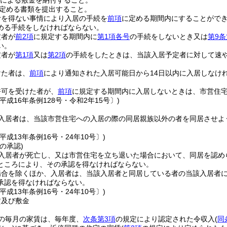
による敷金を納付すること。
定める書類を提出すること。
むを得ない事情により入居の手続を
前項
に定める期間内にすることがで
める手続をしなければならない。
定者が
前2項
に規定する期間内に
第1項各号
の手続をしないとき又は
第9条
い。
定者が
第1項
又は
第2項
の手続をしたときは、当該入居予定者に対して速
けた者は、
前項
により通知された入居可能日から14日以内に入居しなけ
許可を受けた者が、
前項
に規定する期間内に入居しないときは、市営住
平成16年条例128号・令和2年15号〕)
入居者は、当該市営住宅への入居の際の同居親族以外の者を同居させよ
平成13年条例16号・24年10号〕)
の承認)
入居者が死亡し、又は市営住宅を立ち退いた場合において、同居を認め
ところにより、その承認を得なければならない。
場合を除くほか、入居者は、当該入居者と同居している者の当該入居者
承認を得なければならない。
平成13年条例16号・24年10号〕)
賃及び敷金
の毎月の家賃は、毎年度、
次条第3項
の規定により認定された令収入
(
同