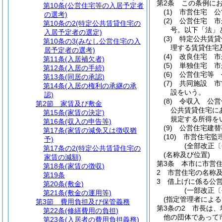
第2条
この条例に
第10条
(公営住宅等の入居予定者
(1)
市営住宅 公
の選考)
(2)
公営住宅 市
第10条の2
(特定公共賃貸住宅の
号。以下「法」
入居予定者の選定)
(3)
特定公共賃貸
第10条の3
(みなし公営住宅の入
理する賃貸住宅
居予定者の選考)
(4)
改良住宅 市
第11条
(入居補欠者)
(5)
単独住宅 市
第12条
(入居の手続)
(6)
公営住宅等 
第13条
(同居の承認)
(7)
共同施設 市
第14条
(入居の権利の承継の承
設をいう。
認)
(8)
令収入 公営
第2節
家賃及び敷金
公共賃貸住宅に
第15条
(家賃の決定)
規定する所得を
第16条
(収入の申告等)
(9)
公営住宅建替
第17条
(家賃の減免又は徴収猶
(10)
市営住宅監
予)
(全部改正〔
第17条の2
(特定公共賃貸住宅の
(名称及び位置)
家賃の減額)
第3条
本市に市営
第18条
(家賃の徴収)
2
市営住宅の名称
第19条
3
借上げに係る公
第20条
(敷金)
(一部改正〔
第21条
(敷金の運用等)
(指定管理者による
第3節
費用負担及び保管義務
第3条の2
市長は、
第22条
(修繕費用の負担)
他の団体であって
第23条
(入居者の費用負担義務)