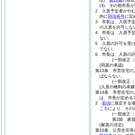
(2)
第20条
の規定
(3)
その他市長が
2
入居予定者がや
内に
同項各号
に定
3
市長は、入居予
の入居を許可しな
4
市長は、入居予
ない。
5
入居の許可を受
でない。
6
市長は、入居の
(一部改正〔
(同居の承認)
第13条
市営住宅の
ばならない。
(一部改正〔
(入居の権利の承継
第14条
市営住宅の
は、市長が定める
2
前項
に規定する
ころにより、その
(一部改正〔
第2節
家
(家賃の決定)
第15条
公営住宅等