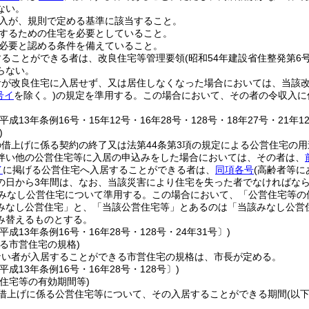
ない。
入が、規則で定める基準に該当すること。
するための住宅を必要としていること。
必要と認める条件を備えていること。
することができる者は、改良住宅等管理要領
(昭和54年建設省住整発第6
らない。
者が改良住宅に入居せず、又は居住しなくなった場合においては、当該
号イ
を除く。)
の規定を準用する。
この場合において、その者の令収入に
成13年条例16号・15年12号・16年28号・128号・18年27号・21年12
)
の借上げに係る契約の終了又は法第44条第3項の規定による公営住宅の
伴い他の公営住宅等に入居の申込みをした場合においては、その者は、
イ
に掲げる公営住宅へ入居することができる者は、
同項各号
(高齢者等に
の日から3年間は、なお、当該災害により住宅を失った者でなければな
みなし公営住宅について準用する。
この場合において、「公営住宅等の
みなし公営住宅」と、「当該公営住宅等」とあるのは「当該みなし公営
み替えるものとする。
平成13年条例16号・16年28号・128号・24年31号〕)
る市営住宅の規格)
ない者が入居することができる市営住宅の規格は、市長が定める。
平成13年条例16号・16年28号・128号〕)
住宅等の有効期間等)
借上げに係る公営住宅等について、その入居することができる期間
(以