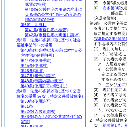
(5)
令第5条の規
家賃の特例)
(6)
次条第3項
の
第40条
(公営住宅の用途の廃止に
(一部改正〔
よる他の公営住宅等への入居の
(入居者資格)
際の家賃の特例)
第6条
公営住宅等
第6節
明渡し
る者として規則で
第41条
(市営住宅の検査)
条に規定する被災
第42条
(市営住宅の明渡し請求)
(
第8条の2第2項第
第3章
法第45条第1項に基づく社会
する地域内の公営
福祉事業等への活用
(1)
現に同居し、
第43条
(社会福祉法人等に対する公
いう。)
があるこ
営住宅の使用許可)
(2)
その者の令収
第44条
(使用手続)
ア
入居者が身
第45条
(使用料)
イ
公営住宅が
第46条
(準用)
定による国の
第47条
(報告の請求)
するため借り
第48条
(申請内容の変更)
ウ
ア
及び
イ
に
第49条
(使用許可の取消し)
(3)
現に住宅に困
第4章
法第45条第2項に基づく公営
(4)
その者又は同
住宅の活用(みなし特定公共賃貸住宅)
(5)
その者及び同
第50条
(使用許可)
(6)
その者及び同
第51条
う。)
でないこと
第52条
(入居者資格)
(7)
その他市長が
第53条
(みなし特定公共賃貸住宅の
2
特定公共賃貸住
家賃)
(1)
前項第1号
、
第54条
(準用)