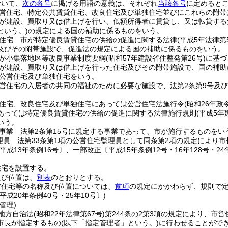
おいて、
次の各号
に掲げる用語の意義は、それぞれ
当該各号
に定めると
営住宅、特定公共賃貸住宅、改良住宅及び単独住宅並びにこれらの附帯
が建設、買取り又は借上げを行い、低額所得者に賃貸し、又は転貸する
という。)
の規定による国の補助に係るものをいう。
住宅 市が特定優良賃貸住宅の供給の促進に関する法律
(平成5年法律第
及びその附帯施設で、促進法の規定による国の補助に係るものをいう。
が小集落地区等改良事業制度要綱
(昭和57年建設省住整発第26号)
に基づ
が建設、買取り又は借上げを行った住宅及びその附帯施設で、国の補助
公営住宅及び単独住宅をいう。
営住宅の入居者の共同の福祉のために必要な施設で、法第2条第9号及
住宅、改良住宅及び単独住宅にあっては公営住宅法施行令
(昭和26年政
あっては特定優良賃貸住宅の供給の促進に関する法律施行規則
(平成5
いう。
事業 法第2条第15号に規定する事業であって、市が施行するものをい
理員 法第33条第1項の公営住宅監理員として同条第2項の規定により
平成13年条例16号〕、一部改正〔平成15年条例12号・16年128号・24年
住宅を設置する。
及び位置は、
別表
のとおりとする。
営住宅等の名称及び位置については、
前項
の規定にかかわらず、規則で
平成20年条例40号・25年10号〕)
管理)
地方自治法
(昭和22年法律第67号)
第244条の2第3項の規定により、市
市長が指定するもの
(以下「指定管理者」という。)
に行わせることがで