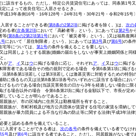
定に該当するもの。
ただし、特定公共賃貸住宅にあっては、同条第1号又
規定によって改良住宅に入居させるとき。
平成13年条例16号・16年128号・24年31号・30年21号・令和2年15号〕
に入居することができる者
(
第8条の2第2項
に掲げる者を除く。)
は、
次の
定める者
(
次条第2項
において「高齢者等」という。)
にあっては
第2号
か
者等
(
第8条の2第2項第1号
において「被災者等」という。)
又は福島復興
1号
において「居住制限者」という。)
にあっては
第3号
及び
第6号
)
の条
住宅等については、
第1号
の条件を備えることを要しない。
又は同居しようとする親族
(婚姻の届出をしないが事実上婚姻関係と同
と。
入が
ア
、
イ
又は
ウ
に掲げる場合に応じ、それぞれ
ア
、
イ
又は
ウ
に掲げる
体障害者である場合その他の規則で定める場合 令第6条第1項に掲げる
、法第8条第1項若しくは第3項若しくは激甚災害に対処するための特別
補助に係るもの又は法第8条第1項各号のいずれかに該当する場合にお
上げるものである場合
(当該災害発生の日から3年を経過しない場合に限る
掲げる場合以外の場合 令第6条第2項に掲げる金額以下で、市長が定め
窮していることが明らかであること。
居親族が、市の区域内に住所又は勤務場所を有すること。
居親族が、市町村税及び地方公共団体が賃貸する住宅の家賃を滞納して
居親族が暴力団員による不当な行為の防止等に関する法律
(平成3年法律
。
必要と認める条件を備えていること。
宅に入居することができる者は、
次の各号
の条件を備えている者でなけ
第5号
及び
第6号
に該当する者であること。
ただし、同居親族がない者で