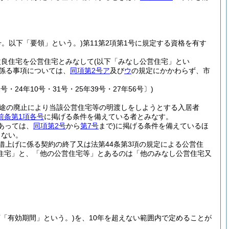
号。以下「要領」という。)
第11第2項第1号に規定する資格を有す
改良住宅を公営住宅とみなして
(以下「みなし公営住宅」とい
係る事項については、
同項第2号ア
及び
ウ
の規定にかかわらず、市
号・24年10号・31号・25年39号・27年56号〕)
用途の廃止により当該公営住宅等の明渡しをしようとする入居者
前条第1項各号
に掲げる条件を備えている者とみなす。
あっては、
同項第2号
から
第7号
まで)
に掲げる条件を備えているほ
らない。
借上げに係る契約の終了又は法第44条第3項の規定による公営住
住宅」と、「他の公営住宅等」とあるのは「他のみなし公営住宅又
下「有効期間」という。)
を、10年を超えない範囲内で定めることが