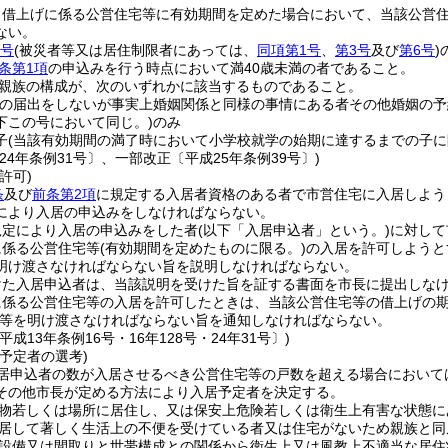
り借上げに係る公営住宅等に有効期間を定めた場合において、当該公営
ない。
各号
(被災者等又は居住制限者にあっては、
同項第1号
、
第3号
及び
第6号
)
条第1項
の申込みを行う時点において満40歳未満の者であること。
親族の構成が、次のいずれかに該当するものであること。
姻の届出をしないが事実上婚姻関係と同様の事情にある者その他婚姻の
下この号において同じ。)
のみ
子
(当該有効期間の満了時において小学校就学の始期に達するまでの子に
24年条例31号〕、一部改正〔平成25年条例39号〕)
許可)
条
及び
前条第2項
に規定する入居者資格のある者で市営住宅に入居しよう
により入居の申込みをしなければならない。
規定により入居の申込みをした者
(以下「入居申込者」という。)
に対して
に係る公営住宅等
(有効期間を定めたものに限る。)
の入居を許可しようと
明け渡さなければならない旨を説明しなければならない。
けた入居申込者は、当該説明を受けた旨を証する書面を市長に提出しな
に係る公営住宅等の入居を許可したときは、当該公営住宅等の借上げの
等を明け渡さなければならない旨を通知しなければならない。
平成13年条例16号・16年128号・24年31号〕)
予定者の選考)
居申込者の数が入居させるべき公営住宅等の戸数を超える場合において
その他市長が定める方法により入居予定者を決定する。
物若しくは場所に居住し、又は保安上危険若しくは衛生上有害な状態に
居して著しく生活上の不便を受けている者又は住宅がないため親族と同
設備又は間取りと世帯構成との関係から衛生上又は風教上不適当な居住