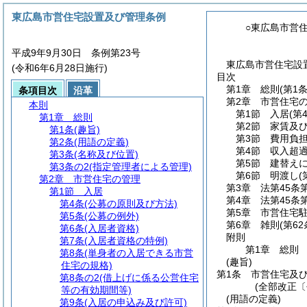
東広島市営住宅設置及び管理条例
○東広島市営
平成9年9月30日 条例第23号
東広島市営住宅設置
(令和6年6月28日施行)
目次
第1章
総則
(第1
条項目次
沿革
第2章
市営住宅
本則
第1節
入居
(第
第1章
総則
第2節
家賃及
第1条
(趣旨)
第3節
費用負
第2条
(用語の定義)
第4節
収入超
第3条
(名称及び位置)
第5節
建替え
第3条の2
(指定管理者による管理)
第6節
明渡し
(
第2章
市営住宅の管理
第3章
法第45条
第1節
入居
第4章
法第45条
第4条
(公募の原則及び方法)
第5章
市営住宅
第5条
(公募の例外)
第6章
雑則
(第6
第6条
(入居者資格)
附則
第7条
(入居者資格の特例)
第1章
総則
第8条
(単身者の入居できる市営
(趣旨)
住宅の規格)
第1条
市営住宅及
第8条の2
(借上げに係る公営住宅
(全部改正〔
等の有効期間等)
(用語の定義)
第9条
(入居の申込み及び許可)