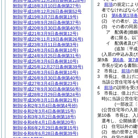
附則
(平成16年12月28日条例第128号)
2
前項
の規定によ
附則
(平成18年3月10日条例第27号)
者でなければなら
附則
(平成18年12月26日条例第52号
(1)
第6条第1項
附則
(平成19年3月7日条例第19号)
(2)
その者が、
次
附則
(平成19年9月28日条例第37号)
(3)
その者の同居
附則
(平成20年9月30日条例第40号)
ア
配偶者
(婚
附則
(平成21年3月9日条例第12号)
者に限る。以
附則
(平成22年11月19日条例第26号)
イ
配偶者及び
附則
(平成23年3月11日条例第3号)
(追加〔平成
附則
(平成24年3月6日条例第10号)
(入居の申込み及び
附則
(平成24年9月25日条例第31号)
第9条
第6条
、
第7
附則
(平成25年3月6日条例第10号)
市長が定める書類
附則
(平成25年12月27日条例第39号)
2
市長は、
前項
の
附則
(平成26年3月6日条例第10号)
3
市長は、借上げ
附則
(平成26年9月30日条例第40号)
当該公営住宅等を
附則
(平成27年3月4日条例第23号)
4
前項
の説明を受
附則
(平成27年9月30日条例第56号)
5
市長は、借上げ
附則
(平成28年2月29日条例第24号)
時)
に当該公営住宅
附則
(平成30年3月1日条例第21号)
(一部改正〔
附則
(令和2年3月4日条例第4号抄)
(公営住宅等の入居
附則
(令和2年3月4日条例第15号)
第10条
市長は、入
附則
(令和3年3月2日条例第18号)
選考し、公開抽選
附則
(令和4年4月1日条例第20号)
(1)
住宅以外の建
附則
(令和6年2月29日条例第15号)
(2)
他の世帯と同
附則
(令和6年6月28日条例第39号)
(3)
住宅の規模、