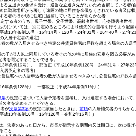
よる立退きの要求を受け、適当な立退き先がないため困窮している者
(
めに勤務場所から著しく遠隔の地に居住を余儀なくされている者又は収
する者のほか現に住宅に困窮していることが明らかな者
規定する者のうち、母子世帯、父子世帯、高齢者世帯、心身障害者世帯
ものについては、別に定めるところにより優先的な選考を行うよう配慮
平成13年条例16号・16年14号・128号・24年31号・26年40号・27年2
の入居予定者の選定)
込者の数が入居させるべき特定公共賃貸住宅の戸数を超える場合の入居
満の子が3人以上同居している者その他の特に居住の安定を図る必要があ
定者を選定することができる。
13年条例16号〕、一部改正〔平成16年条例128号・24年31号・27年23
入居予定者の選考)
公営住宅への入居申込者の数が入居させるべきみなし公営住宅の戸数を
16年条例128号〕、一部改正〔平成24年条例31号〕)
3条
の規定に基づいて入居予定者を選考し、又は選定する場合において
補欠者を定めることができる。
定者が
次条第3項
の規定に該当したときは、
前項
の入居補欠者のうちから
平成13年条例16号・16年128号・令和2年15号〕)
は、決定のあった日から、市長が指示する期間内又は期日に、次に掲げ
ること。