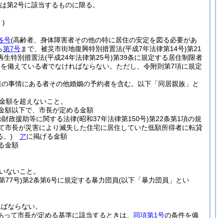
は第2号に該当するものに限る。
)
各号
(高齢者、身体障害者その他の特に居住の安定を図る必要があ
ら
第7号
まで、被災市街地復興特別措置法
(平成7年法律第14号)
第21
再生特別措置法
(平成24年法律第25号)
第39条に規定する居住制限者
件を備えている者でなければならない。
ただし、令附則第7項に規定
様の事情にある者その他婚姻の予約者を含む。以下「同居親族」と
金額を超えないこと。
金額以下で、市長が定める金額
の財政援助等に関する法律
(昭和37年法律第150号)
第22条第1項の規
いて市長が災害により滅失した住宅に居住していた低額所得者に転貸
。)
ア
に掲げる金額
る金額
いないこと。
第77号)
第2条第6号に規定する暴力団員
(以下「暴力団員」とい
ればならない。
あって市長が定める基準に該当するときは、
同項第1号
の条件を備