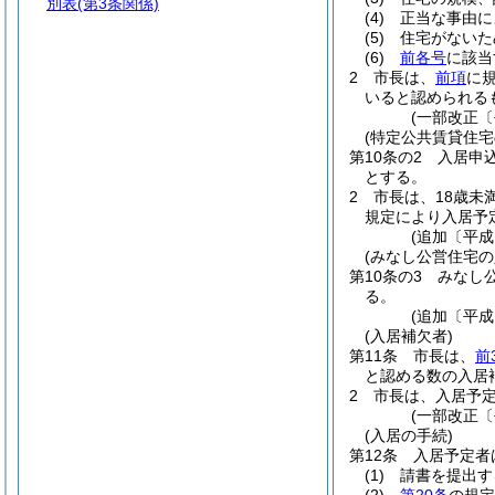
別表
(第3条関係)
(4)
正当な事由に
(5)
住宅がないた
(6)
前各号
に該当
2
市長は、
前項
に
いると認められる
(一部改正〔
(特定公共賃貸住宅
第10条の2
入居申
とする。
2
市長は、18歳未
規定により入居予
(追加〔平成
(みなし公営住宅の
第10条の3
みなし
る。
(追加〔平成
(入居補欠者)
第11条
市長は、
前
と認める数の入居
2
市長は、入居予
(一部改正〔
(入居の手続)
第12条
入居予定者
(1)
請書を提出す