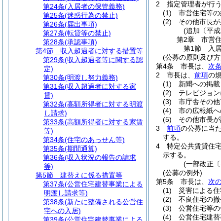
2
指定管理者が行
第24条
(入居者の保管義務)
(1)
市営住宅等の
第25条
(迷惑行為の禁止)
(2)
その他市長が
第26条
(届出事項)
(追加〔平成
第27条
(転貸等の禁止)
第2章
市営
第28条
(承認事項)
第1節
入
第4節
収入超過者に対する措置等
(公募の原則及び方
第29条
(収入超過者等に関する認
第4条
市長は、
次
定)
2
市長は、
前項
の
第30条
(明渡し努力義務)
(1)
新聞への掲載
第31条
(収入超過者に対する家
(2)
テレビジョン
賃)
(3)
市庁舎その他
第32条
(高額所得者に対する明渡
(4)
市の広報紙へ
し請求)
(5)
その他市長が
第33条
(高額所得者に対する家賃
3
前項
の公募に当
等)
する。
第34条
(住宅のあっせん等)
4
特定公共賃貸住
第35条
(期間通算)
示する。
第36条
(収入状況の報告の請求
(一部改正〔
等)
(公募の例外)
第5節
建替えに係る措置等
第5条
市長は、
次
第37条
(公営住宅建替事業による
(1)
災害による住
明渡し請求等)
(2)
不良住宅の撤
第38条
(新たに整備される公営住
(3)
公営住宅等の
宅への入居)
(4)
公営住宅建替
第39条
(公営住宅建替事業による