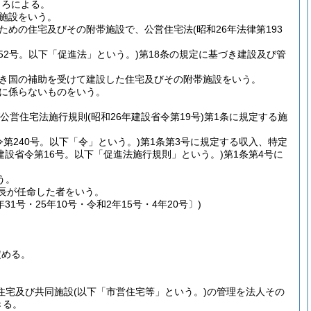
ころによる。
施設をいう。
ための住宅及びその附帯施設で、公営住宅法
(昭和26年法律第193
52号。以下「促進法」という。)
第18条の規定に基づき建設及び管
き国の補助を受けて建設した住宅及びその附帯施設をいう。
に係らないものをいう。
び公営住宅法施行規則
(昭和26年建設省令第19号)
第1条に規定する施
令第240号。以下「令」という。)
第1条第3号に規定する収入、特定
年建設省令第16号。以下「促進法施行規則」という。)
第1条第4号に
う。
市長が任命した者をいう。
31号・25年10号・令和2年15号・4年20号〕)
定める。
営住宅及び共同施設
(以下「市営住宅等」という。)
の管理を法人その
きる。