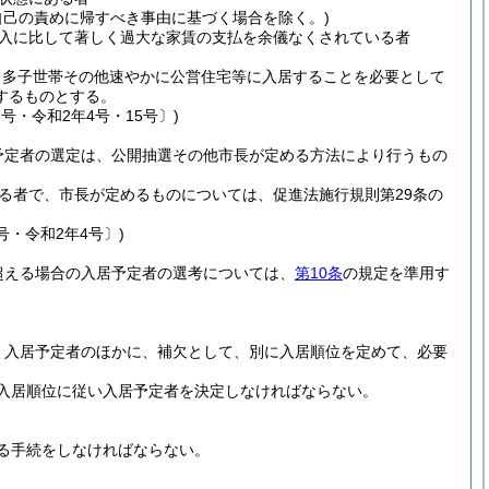
自己の責めに帰すべき事由に基づく場合を除く。)
入に比して著しく過大な家賃の支払を余儀なくされている者
、多子世帯その他速やかに公営住宅等に入居することを必要として
するものとする。
3号・令和2年4号・15号〕)
予定者の選定は、公開抽選その他市長が定める方法により行うもの
る者で、市長が定めるものについては、促進法施行規則第29条の
号・令和2年4号〕)
超える場合の入居予定者の選考については、
第10条
の規定を準用す
、入居予定者のほかに、補欠として、別に入居順位を定めて、必要
入居順位に従い入居予定者を決定しなければならない。
る手続をしなければならない。