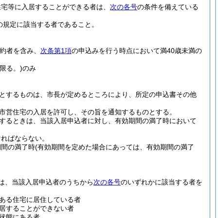
住宅等に入居することができる者は、
次の各号
の条件を備えている
の規定に該当する者であること。
予約者を含み、
次条第1項
の申込みを行う時点において満40歳未満の
限る。)
のみ
とするものは、市長が定めるところにより、所定の申込書その他
市営住宅の入居を許可し、その旨を通知するものとする。
するときは、当該入居申込者に対し、有効期間の満了時において
ければならない。
期間の満了時
(有効期間を定めた場合にあっては、有効期間の満了
は、当該入居申込者のうちから
次の各号
のいずれかに該当する者を
ある住宅に居住している者
居することができない者
状態にある者