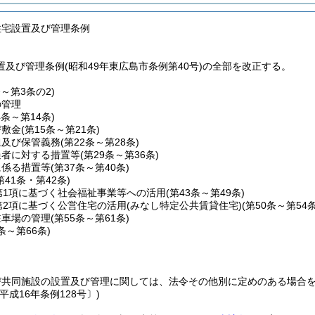
住宅設置及び管理条例
及び管理条例(昭和49年東広島市条例第40号)の全部を改正する。
条～第3条の2)
の管理
4条～第14条)
び敷金
(第15条～第21条)
担及び保管義務
(第22条～第28条)
過者に対する措置等
(第29条～第36条)
に係る措置等
(第37条～第40条)
第41条・第42条)
第1項に基づく社会福祉事業等への活用
(第43条～第49条)
第2項に基づく公営住宅の活用
(みなし特定公共賃貸住宅)(第50条～第54条
駐車場の管理
(第55条～第61条)
2条～第66条)
び共同施設の設置及び管理に関しては、法令その他別に定めのある場合
平成16年条例128号〕)