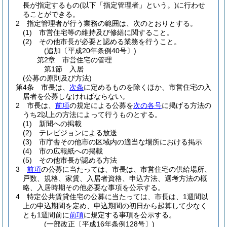
長が指定するもの
(以下「指定管理者」という。)
に行わせ
ることができる。
2
指定管理者が行う業務の範囲は、次のとおりとする。
(1)
市営住宅等の維持及び修繕に関すること。
(2)
その他市長が必要と認める業務を行うこと。
(追加〔平成20年条例40号〕)
第2章
市営住宅の管理
第1節
入居
(公募の原則及び方法)
第4条
市長は、
次条
に定めるものを除くほか、市営住宅の入
居者を公募しなければならない。
2
市長は、
前項
の規定による公募を
次の各号
に掲げる方法の
うち2以上の方法によって行うものとする。
(1)
新聞への掲載
(2)
テレビジョンによる放送
(3)
市庁舎その他市の区域内の適当な場所における掲示
(4)
市の広報紙への掲載
(5)
その他市長が認める方法
3
前項
の公募に当たっては、市長は、市営住宅の供給場所、
戸数、規格、家賃、入居者資格、申込方法、選考方法の概
略、入居時期その他必要な事項を公示する。
4
特定公共賃貸住宅の公募に当たっては、市長は、1週間以
上の申込期間を定め、申込期間の初日から起算して少なく
とも1週間前に
前項
に規定する事項を公示する。
(一部改正〔平成16年条例128号〕)