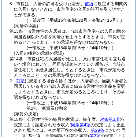
6
市長は、入居の許可を受けた者が、
前項
に規定する期間内
に入居しないときは、市営住宅の入居の許可を取り消すこ
とができる。
(一部改正〔平成16年条例128号・令和2年15号〕)
(同居の承認)
第13条
市営住宅の入居者は、当該市営住宅への入居の際の
同居親族以外の者を同居させようとするときは、市長が定
めるところにより、その承認を得なければならない。
(一部改正〔平成13年条例16号・24年10号〕)
(入居の権利の承継の承認)
第14条
市営住宅の入居者が死亡し、又は市営住宅を立ち退
いた場合において、同居を認められていた親族が、当該市
営住宅に引き続き居住しようとするときは、市長が定める
ところにより、その承認を得なければならない。
2
前項
に規定する場合を除くほか、入居者は、当該入居者と
同居している者の当該入居者に係る市営住宅の名義を変更
しようとするときは、市長が定めるところにより、その承
認を得なければならない。
(一部改正〔平成13年条例16号・24年10号〕)
第2節
家賃及び敷金
(家賃の決定)
第15条
公営住宅等の毎月の家賃は、毎年度、
次条第3項
の
規定により認定された令収入
(
同条第4項
の規定により更正
された場合には、その更正後の令収入。
第29条
において同
じ。)
に基づき、近傍同種の住宅の家賃
(
第3項
の規定により