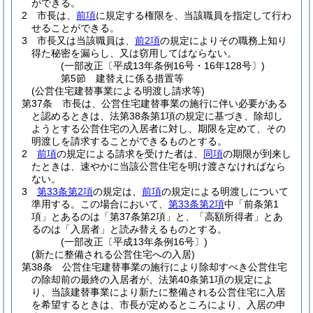
ができる。
2
市長は、
前項
に規定する権限を、当該職員を指定して行わ
せることができる。
3
市長又は当該職員は、
前2項
の規定によりその職務上知り
得た秘密を漏らし、又は窃用してはならない。
(一部改正〔平成13年条例16号・16年128号〕)
第5節
建替えに係る措置等
(公営住宅建替事業による明渡し請求等)
第37条
市長は、公営住宅建替事業の施行に伴い必要がある
と認めるときは、法第38条第1項の規定に基づき、除却し
ようとする公営住宅の入居者に対し、期限を定めて、その
明渡しを請求することができるものとする。
2
前項
の規定による請求を受けた者は、
同項
の期限が到来し
たときは、速やかに当該公営住宅を明け渡さなければなら
ない。
3
第33条第2項
の規定は、
前項
の規定による明渡しについて
準用する。
この場合において、
第33条第2項
中「前条第1
項」とあるのは「第37条第2項」と、「高額所得者」とあ
るのは「入居者」と読み替えるものとする。
(一部改正〔平成13年条例16号〕)
(新たに整備される公営住宅への入居)
第38条
公営住宅建替事業の施行により除却すべき公営住宅
の除却前の最終の入居者が、法第40条第1項の規定によ
り、当該建替事業により新たに整備される公営住宅に入居
を希望するときは、市長が定めるところにより、入居の申