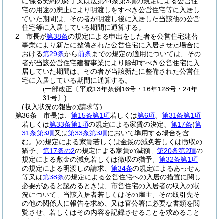
に係る契約の終了又は法第44条第3項の規定による公営住
宅の用途の廃止により明渡しをすべき公営住宅等に入居し
ていた期間は、その者が明渡し後に入居した当該他の公営
住宅等に入居している期間に通算する。
2
市長が
第38条
の規定による申出をした者を公営住宅建替
事業により新たに整備された公営住宅に入居させた場合に
おける
第29条
から
前条
までの規定の適用については、その
者が当該公営住宅建替事業により除却すべき公営住宅に入
居していた期間は、その者が当該新たに整備された公営住
宅に入居している期間に通算する。
(一部改正〔平成13年条例16号・16年128号・24年
31号〕)
(収入状況の報告の請求等)
第36条
市長は、
第15条第1項
若しくは
第6項
、
第31条第1項
若しくは
第33条第1項
の規定による家賃の決定、
第17条
(
第
31条第3項
又は
第33条第3項
において準用する場合を含
む。)
の規定による家賃若しくは金銭の減免若しくは徴収の
猶予、
第17条の2
の規定による家賃の減額、
第20条第2項
の
規定による敷金の減免若しくは徴収の猶予、
第32条第1項
の規定による明渡しの請求、
第34条
の規定によるあっせん
等又は
第38条
の規定による公営住宅への入居の措置に関し
必要があると認めるときは、市営住宅の入居者の収入の状
況について、当該入居者若しくはその雇主、その取引先そ
の他の関係人に報告を求め、又は官公署に必要な書類を閲
覧させ、若しくはその内容を記録させることを求めること