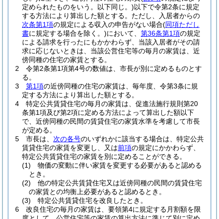
定められたものをいう。以下同じ。)
以下で令第2条に規定
する方法により算出した額とする。
ただし、入居者からの
次条第1項
の規定による収入の申告がない場合
(
同項ただし
書
に規定する場合を除く。)
において、
第36条第1項
の規定
による請求を行ったにもかかわらず、当該入居者がその請
求に応じないときは、当該公営住宅等の毎月の家賃は、近
傍同種の住宅の家賃とする。
2
令第2条第1項第4号の数値は、市長が別に定めるものとす
る。
3
第1項
の近傍同種の住宅の家賃は、毎年度、令第3条に規
定する方法により算出した額とする。
4
特定公共賃貸住宅の毎月の家賃は、促進法施行規則第20
条第1項及び第2項に定める方法によって算出した額以下
で、近傍同種の民間の賃貸住宅の家賃水準を考慮して市長
が定める。
5
市長は、
次の各号
のいずれかに該当する場合は、特定公共
賃貸住宅の家賃を変更し、又は
前項
の規定にかかわらず、
特定公共賃貸住宅の家賃を別に定めることができる。
(1)
物価の変動に伴い家賃を変更する必要があると認める
とき。
(2)
他の特定公共賃貸住宅又は近傍同種の民間の賃貸住宅
の家賃との均衡上必要があると認めるとき。
(3)
特定公共賃貸住宅を改良したとき。
6
改良住宅の毎月の家賃は、要領第4に規定する月割額を限
度として、公営住宅等の家賃の算出方法に準じて別に定め