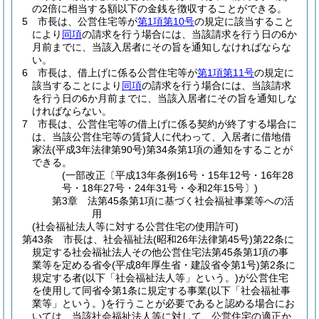
の2倍に相当する額以下の金銭を徴収することができる。
5
市長は、公営住宅等が
第1項第10号
の規定に該当すること
により
同項
の請求を行う場合には、当該請求を行う日の6か
月前までに、当該入居者にその旨を通知しなければならな
い。
6
市長は、借上げに係る公営住宅等が
第1項第11号
の規定に
該当することにより
同項
の請求を行う場合には、当該請求
を行う日の6か月前までに、当該入居者にその旨を通知しな
ければならない。
7
市長は、公営住宅等の借上げに係る契約が終了する場合に
は、当該公営住宅等の賃貸人に代わって、入居者に借地借
家法
(平成3年法律第90号)
第34条第1項の通知をすることが
できる。
(一部改正〔平成13年条例16号・15年12号・16年28
号・18年27号・24年31号・令和2年15号〕)
第3章
法第45条第1項に基づく社会福祉事業等への活
用
(社会福祉法人等に対する公営住宅の使用許可)
第43条
市長は、社会福祉法
(昭和26年法律第45号)
第22条に
規定する社会福祉法人その他公営住宅法第45条第1項の事
業等を定める省令
(平成8年厚生省・建設省令第1号)
第2条に
規定する者
(以下「社会福祉法人等」という。)
が公営住宅
を使用して同省令第1条に規定する事業
(以下「社会福祉事
業等」という。)
を行うことが必要であると認める場合にお
いては、当該社会福祉法人等に対して、公営住宅の適正か