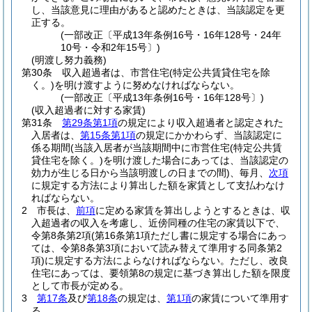
し、当該意見に理由があると認めたときは、当該認定を更
正する。
(一部改正〔平成13年条例16号・16年128号・24年
10号・令和2年15号〕)
(明渡し努力義務)
第30条
収入超過者は、市営住宅
(特定公共賃貸住宅を除
く。)
を明け渡すように努めなければならない。
(一部改正〔平成13年条例16号・16年128号〕)
(収入超過者に対する家賃)
第31条
第29条第1項
の規定により収入超過者と認定された
入居者は、
第15条第1項
の規定にかかわらず、当該認定に
係る期間
(当該入居者が当該期間中に市営住宅
(特定公共賃
貸住宅を除く。)
を明け渡した場合にあっては、当該認定の
効力が生じる日から当該明渡しの日までの間)
、毎月、
次項
に規定する方法により算出した額を家賃として支払わなけ
ればならない。
2
市長は、
前項
に定める家賃を算出しようとするときは、収
入超過者の収入を考慮し、近傍同種の住宅の家賃以下で、
令第8条第2項
(第16条第1項ただし書に規定する場合にあっ
ては、令第8条第3項において読み替えて準用する同条第2
項)
に規定する方法によらなければならない。
ただし、改良
住宅にあっては、要領第8の規定に基づき算出した額を限度
として市長が定める。
3
第17条
及び
第18条
の規定は、
第1項
の家賃について準用す
る。