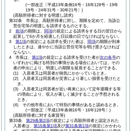
(一部改正〔平成13年条例16号・16年128号・19年
19号・24年31号・30年21号〕)
(高額所得者に対する明渡し請求)
第32条
市長は、高額所得者に対し、期限を定めて、当該公
営住宅等の明渡しを請求するものとする。
2
前項
の期限は、
同項
の規定による請求をする日の翌日から
起算して6か月を経過した日以後の日でなければならない。
3
第1項
の規定による請求を受けた者は、
同項
の期限が到来
したときは、速やかに当該公営住宅等を明け渡さなければ
ならない。
4
市長は、
第1項
の規定による請求を受けた者が
次の各号
の
いずれかに掲げる特別の事情がある場合においては、その
者の申出により、明渡しの期限を延長することができる。
(1)
入居者又は同居者が病気にかかっているとき。
(2)
入居者又は同居者が災害により著しい損害を受けたと
き。
(3)
入居者又は同居者が近い将来において定年退職する等
の理由により、収入が著しく減少することが予想される
とき。
(4)
その他市長において特別の事情があると認めるとき。
(一部改正〔平成13年条例16号・16年128号〕)
(高額所得者に対する家賃等)
第33条
第29条第2項
の規定により高額所得者と認定された
入居者は、
第15条第1項
及び
第31条第1項
の規定にかかわら