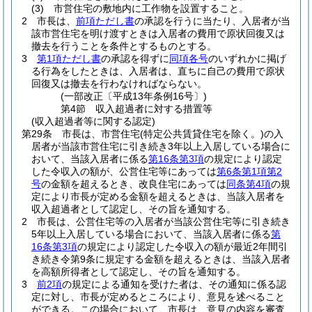
(3)
市営住宅の敷地内に工作物を設置すること。
2
市長は、
前項ただし書
の承認を行うに当たり、入居者が当
該市営住宅を明け渡すときは入居者の費用で原状回復又は
撤去を行うことを条件とするものとする。
3
第1項ただし書
の承認を得ずに
同項各号
のいずれかに掲げ
る行為をしたときは、入居者は、直ちに自己の費用で原状
回復又は撤去を行わなければならない。
(一部改正〔平成13年条例16号〕)
第4節
収入超過者に対する措置等
(収入超過者等に関する認定)
第29条
市長は、市営住宅
(特定公共賃貸住宅を除く。)
の入
居者が当該市営住宅に引き続き3年以上入居している場合に
おいて、当該入居者に係る
第16条第3項
の規定により認定
した令収入の額が、公営住宅等にあっては
第6条第1項第2
号
の金額を超えるとき、改良住宅にあっては
同条第4項
の規
定により市長が定める金額を超えるときは、当該入居者を
収入超過者として認定し、その旨を通知する。
2
市長は、公営住宅等の入居者が当該公営住宅等に引き続き
5年以上入居している場合において、当該入居者に係る
第
16条第3項
の規定により認定した令収入の額が最近2年間引
き続き令第9条に規定する金額を超えるときは、当該入居者
を高額所得者として認定し、その旨を通知する。
3
前2項
の規定による通知を受けた者は、その通知に係る認
定に対し、市長が定めるところにより、意見を述べること
ができる。
この場合において、市長は、意見の内容を審査