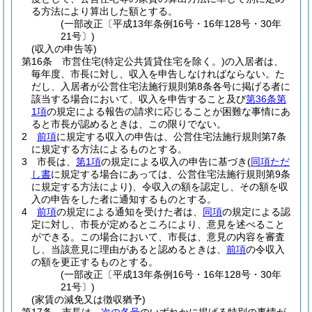
る方法により算出した額とする。
(一部改正〔平成13年条例16号・16年128号・30年
21号〕)
(収入の申告等)
第16条
市営住宅
(特定公共賃貸住宅を除く。)
の入居者は、
毎年度、市長に対し、収入を申告しなければならない。
た
だし、入居者が公営住宅法施行規則第8条各号に掲げる者に
該当する場合において、収入を申告すること及び
第36条第
1項
の規定による報告の請求に応じることが困難な事情にあ
ると市長が認めるときは、この限りでない。
2
前項
に規定する収入の申告は、公営住宅法施行規則第7条
に規定する方法によるものとする。
3
市長は、
第1項
の規定による収入の申告に基づき
(
同項ただ
し書
に規定する場合にあっては、公営住宅法施行規則第9条
に規定する方法により)
、令収入の額を認定し、その額を収
入の申告をした者に通知するものとする。
4
前項
の規定による通知を受けた者は、
同項
の規定による認
定に対し、市長が定めるところにより、意見を述べること
ができる。
この場合において、市長は、意見の内容を審査
し、当該意見に理由があると認めるときは、
前項
の令収入
の額を更正するものとする。
(一部改正〔平成13年条例16号・16年128号・30年
21号〕)
(家賃の減免又は徴収猶予)