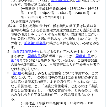
入に係る事項については、
同項第2号ア
及び
ウ
の規定にかか
わらず、市長が別に定める。
(一部改正〔平成13年条例16号・15年12号・16年28
号・128号・18年27号・21年12号・24年10号・31
号・25年39号・27年56号〕)
(入居者資格の特例)
第7条
公営住宅等の借上げに係る契約の終了又は法第44条
第3項の規定による公営住宅の用途の廃止により当該公営住
宅等の明渡しをしようとする入居者が、当該明渡しに伴い
他の公営住宅等に入居の申込みをした場合においては、そ
の者は、
前条第1項各号
に掲げる条件を備えている者とみな
す。
2
前条第1項第2号イ
に掲げる公営住宅へ入居することがで
きる者は、
同項各号
(高齢者等にあっては、
同項第2号
から
第7号
まで)
に掲げる条件を備えているほか、当該災害発生
の日から3年間は、なお、当該災害により住宅を失った者で
なければならない。
3
第1項
の規定は、みなし公営住宅について準用する。
この
場合において、「公営住宅等の借上げに係る契約の終了又
は法第44条第3項の規定による公営住宅」とあるのは「み
なし公営住宅」と、「当該公営住宅等」とあるのは「当該
みなし公営住宅」と、「他の公営住宅等」とあるのは「他
のみなし公営住宅又は単独住宅」と読み替えるものとす
る。
(一部改正〔平成13年条例16号・16年28号・128