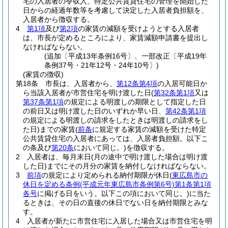
宅の入居者の令収入、特定公共賃貸住宅の管理を開始した
日からの経過年数等を考慮して決定した入居者負担額を、
入居者から徴収する。
4
第1項
及び
第2項
の家賃の減額を受けようとする入居者
は、市長が定めるところにより、家賃減額申請書を提出し
なければならない。
(追加〔平成13年条例16号〕、一部改正〔平成19年
条例37号・21年12号・24年10号〕)
(家賃の徴収)
第18条
市長は、入居者から、
第12条第4項
の入居可能日か
ら当該入居者が市営住宅を明け渡した日
(
第32条第1項
又は
第37条第1項
の規定による明渡しの期限として指定した日
の前日又は明け渡した日のいずれか早い日、
第42条第1項
の規定による明渡しの請求をしたときは明渡しの請求をし
た日)
までの家賃
(
前条
に規定する家賃の減額を受けた特定
公共賃貸住宅の入居者にあっては、入居者負担額。以下こ
の条及び
第20条
において同じ。)
を徴収する。
2
入居者は、毎月末日
(月の途中で明け渡した場合は明け渡
した日)
までにその月分の家賃を納付しなければならない。
3
前項
の規定により定められる納付期限が休日
(
東広島市の
休日を定める条例
(平成元年東広島市条例第6号)
第1条第1項
各号
に掲げる日をいう。以下この項において同じ。)
に当た
るときは、その日の直後の休日でない日を納付期限とみな
す。
4
入居者が新たに市営住宅に入居した場合又は市営住宅を明