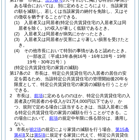
第17条
市長は、
次の各号
のいずれかに掲げる特別の事情が
ある場合においては、別に定めるところにより、当該家賃
の額を減額し、若しくは当該家賃の納付を免除し、又はそ
の徴収を猶予することができる。
(1)
入居者又は同居者
(特定公共賃貸住宅の入居者又は同
居者を除く。)
の収入が著しく低額であるとき。
(2)
入居者又は同居者が病気にかかったとき。
(3)
入居者又は同居者が災害により著しい損害を受けたと
き。
(4)
その他市長において特別の事情があると認めたとき。
(一部改正〔平成13年条例16号・16年128号・19年
19号・30年21号〕)
(特定公共賃貸住宅の家賃の減額)
第17条の2
市長は、特定公共賃貸住宅の入居者の居住の安
定を図るため、当該特定公共賃貸住宅の管理開始後20年を
限度として、特定公共賃貸住宅の家賃の減額を行うことが
できる。
2
市長は、
前項
に定めるもののほか、特定公共賃貸住宅の入
居者及び同居者の令収入が21万4,000円以下であり、か
つ、規則で定める場合に該当するときは、当該入居者に係
る特定公共賃貸住宅の家賃の減額を行うことができる。
こ
の場合において、
前項
の規定中年限に係る部分は、適用し
ない。
3
市長が
前2項
の規定により家賃の減額を行う場合、
第15条
第4項
又は
第5項
に規定する家賃に代えて、特定公共賃貸住