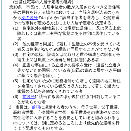
(公営住宅等の入居予定者の選考)
第10条
市長は、入居申込者の数が入居させるべき公営住宅
等の戸数を超える場合においては、当該入居申込者のうち
から
次の各号
のいずれかに該当する者を選考し、公開抽選
その他市長が定める方法により入居予定者を決定する。
(1)
住宅以外の建物若しくは場所に居住し、又は保安上危
険若しくは衛生上有害な状態にある住宅に居住している
者
(2)
他の世帯と同居して著しく生活上の不便を受けている
者又は住宅がないため親族と同居することができない者
(3)
住宅の規模、設備又は間取りと世帯構成との関係から
衛生上又は風教上不適当な居住状態にある者
(4)
正当な事由による立退きの要求を受け、適当な立退き
先がないため困窮している者
(自己の責めに帰すべき事由
に基づく場合を除く。)
(5)
住宅がないために勤務場所から著しく遠隔の地に居住
を余儀なくされている者又は収入に比して著しく過大な
家賃の支払を余儀なくされている者
(6)
前各号
に該当する者のほか現に住宅に困窮しているこ
とが明らかな者
2
市長は、
前項
に規定する者のうち、母子世帯、父子世帯、
高齢者世帯、心身障害者世帯、多子世帯その他速やかに公
営住宅等に入居することを必要としていると認められるも
のについては、別に定めるところにより優先的な選考を行
うよう配慮するものとする。