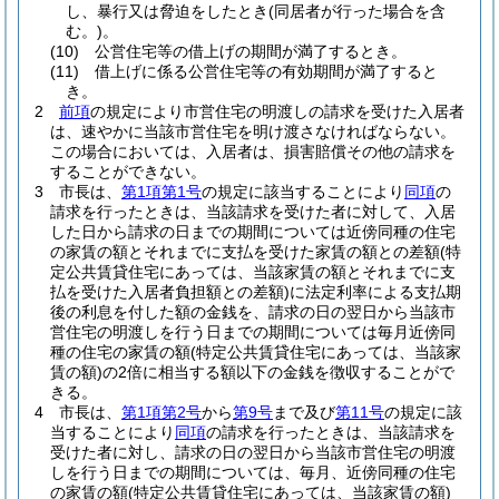
し、暴行又は脅迫をしたとき
(同居者が行った場合を含
む。)
。
(10)
公営住宅等の借上げの期間が満了するとき。
(11)
借上げに係る公営住宅等の有効期間が満了すると
き。
2
前項
の規定により市営住宅の明渡しの請求を受けた入居者
は、速やかに当該市営住宅を明け渡さなければならない。
この場合においては、入居者は、損害賠償その他の請求を
することができない。
3
市長は、
第1項第1号
の規定に該当することにより
同項
の
請求を行ったときは、当該請求を受けた者に対して、入居
した日から請求の日までの期間については近傍同種の住宅
の家賃の額とそれまでに支払を受けた家賃の額との差額
(特
定公共賃貸住宅にあっては、当該家賃の額とそれまでに支
払を受けた入居者負担額との差額)
に法定利率による支払期
後の利息を付した額の金銭を、請求の日の翌日から当該市
営住宅の明渡しを行う日までの期間については毎月近傍同
種の住宅の家賃の額
(特定公共賃貸住宅にあっては、当該家
賃の額)
の2倍に相当する額以下の金銭を徴収することがで
きる。
4
市長は、
第1項第2号
から
第9号
まで及び
第11号
の規定に該
当することにより
同項
の請求を行ったときは、当該請求を
受けた者に対し、請求の日の翌日から当該市営住宅の明渡
しを行う日までの期間については、毎月、近傍同種の住宅
の家賃の額
(特定公共賃貸住宅にあっては、当該家賃の額)