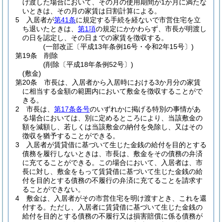
け渡した場合において、その月の使用期間が1か月に満たな
いときは、その月の家賃は日割計算による。
5
入居者が
第41条
に規定する手続を経ないで市営住宅を立
ち退いたときは、
第1項
の規定にかかわらず、市長が明渡し
の日を認定し、その日までの家賃を徴収する。
(一部改正〔平成13年条例16号・令和2年15号〕)
第19条
削除
(削除〔平成18年条例52号〕)
(敷金)
第20条
市長は、入居者から入居時における3か月分の家賃
に相当する金額の範囲内において敷金を徴収することがで
きる。
2
市長は、
第17条各号
のいずれかに掲げる特別の事情があ
る場合においては、別に定めるところにより、当該敷金の
額を減額し、若しくは当該敷金の納付を免除し、又はその
徴収を猶予することができる。
3
入居者が賃貸借に基づいて生じた金銭の給付を目的とする
債務を履行しないときは、市長は、敷金をその債務の弁済
に充てることができる。
この場合において、入居者は、市
長に対し、敷金をもって賃貸借に基づいて生じた金銭の給
付を目的とする債務の不履行の弁済に充てることを請求す
ることができない。
4
敷金は、入居者がその市営住宅を明け渡すとき、これを還
付する。
ただし、入居者に賃貸借に基づいて生じた金銭の
給付を目的とする債務の不履行又は損害賠償に係る債務が