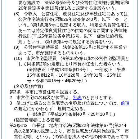
要な施設で、法第2条第9号及び公営住宅法施行規則
(昭和
26年建設省令第19号)
第1条に規定する施設をいう。
(8)
令収入 公営住宅、改良住宅及び単独住宅にあっては
公営住宅法施行令
(昭和26年政令第240号。以下「令」と
いう。)
第1条第3号に規定する収入、特定公共賃貸住宅に
あっては特定優良賃貸住宅の供給の促進に関する法律施
行規則
(平成5年建設省令第16号。以下「促進法施行規
則」という。)
第1条第4号に規定する所得をいう。
(9)
公営住宅建替事業 法第2条第15号に規定する事業で
あって、市が施行するものをいう。
(10)
市営住宅監理員 法第33条第1項の公営住宅監理員と
して同条第2項の規定により市長が任命した者をいう。
(全部改正〔平成13年条例16号〕、一部改正〔平成
15年条例12号・16年128号・24年31号・25年10
号・令和2年15号・4年20号〕)
(名称及び位置)
第3条
本市に市営住宅を設置する。
2
市営住宅の名称及び位置は、
別表
のとおりとする。
3
借上げに係る公営住宅等の名称及び位置については、
前項
の規定にかかわらず、規則で定める。
(一部改正〔平成20年条例40号・25年10号〕)
(指定管理者による管理)
第3条の2
市長は、地方自治法
(昭和22年法律第67号)
第244
条の2第3項の規定により、市営住宅及び共同施設
(以下「市
営住宅等」という。)
の管理を法人その他の団体であって市