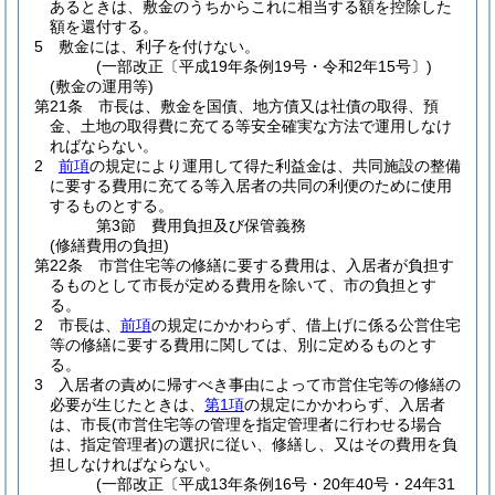
あるときは、敷金のうちからこれに相当する額を控除した
額を還付する。
5
敷金には、利子を付けない。
(一部改正〔平成19年条例19号・令和2年15号〕)
(敷金の運用等)
第21条
市長は、敷金を国債、地方債又は社債の取得、預
金、土地の取得費に充てる等安全確実な方法で運用しなけ
ればならない。
2
前項
の規定により運用して得た利益金は、共同施設の整備
に要する費用に充てる等入居者の共同の利便のために使用
するものとする。
第3節
費用負担及び保管義務
(修繕費用の負担)
第22条
市営住宅等の修繕に要する費用は、入居者が負担す
るものとして市長が定める費用を除いて、市の負担とす
る。
2
市長は、
前項
の規定にかかわらず、借上げに係る公営住宅
等の修繕に要する費用に関しては、別に定めるものとす
る。
3
入居者の責めに帰すべき事由によって市営住宅等の修繕の
必要が生じたときは、
第1項
の規定にかかわらず、入居者
は、市長
(市営住宅等の管理を指定管理者に行わせる場合
は、指定管理者)
の選択に従い、修繕し、又はその費用を負
担しなければならない。
(一部改正〔平成13年条例16号・20年40号・24年31