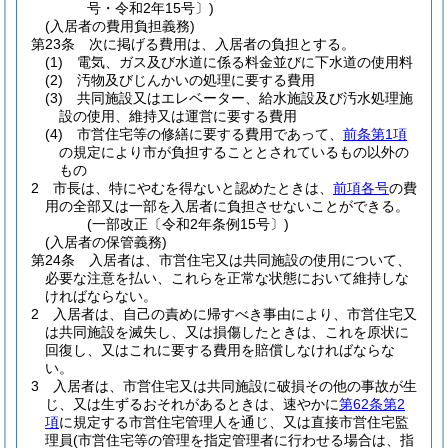
号・令和2年15号〕)
(入居者の費用負担義務)
第23条
次に掲げる費用は、入居者の負担とする。
(1)
電気、ガス及び水道に係る料金並びに下水道の使用料
(2)
汚物及びじんかいの処理に要する費用
(3)
共同施設又はエレベーター、給水施設及び汚水処理施
設の使用、維持又は運営に要する費用
(4)
市営住宅等の修繕に要する費用であって、
前条第1項
の規定により市が負担することとされているもの以外の
もの
2
市長は、特にやむを得ないと認めたときは、
前項各号
の費
用の全部又は一部を入居者に負担させないことができる。
(一部改正〔令和2年条例15号〕)
(入居者の保管義務)
第24条
入居者は、市営住宅又は共同施設の使用について、
必要な注意を払い、これらを正常な状態において維持しな
ければならない。
2
入居者は、自己の責めに帰すべき事由により、市営住宅又
は共同施設を滅失し、又は損傷したときは、これを原状に
回復し、又はこれに要する費用を賠償しなければならな
い。
3
入居者は、市営住宅又は共同施設に破損その他の事故が生
じ、又は生ずるおそれがあるときは、速やかに
第62条第2
項
に規定する市営住宅管理人を通じ、又は直接市営住宅監
理員
(市営住宅等の管理を指定管理者に行わせる場合は、指