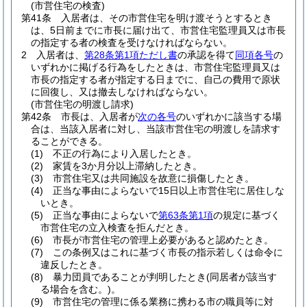
(市営住宅の検査)
第41条
入居者は、その市営住宅を明け渡そうとするとき
は、5日前までに市長に届け出て、市営住宅監理員又は市長
の指定する者の検査を受けなければならない。
2
入居者は、
第28条第1項ただし書
の承認を得て
同項各号
の
いずれかに掲げる行為をしたときは、市営住宅監理員又は
市長の指定する者が指定する日までに、自己の費用で原状
に回復し、又は撤去しなければならない。
(市営住宅の明渡し請求)
第42条
市長は、入居者が
次の各号
のいずれかに該当する場
合は、当該入居者に対し、当該市営住宅の明渡しを請求す
ることができる。
(1)
不正の行為により入居したとき。
(2)
家賃を3か月分以上滞納したとき。
(3)
市営住宅又は共同施設を故意に損傷したとき。
(4)
正当な事由によらないで15日以上市営住宅に居住しな
いとき。
(5)
正当な事由によらないで
第63条第1項
の規定に基づく
市営住宅の立入検査を拒んだとき。
(6)
市長が市営住宅の管理上必要があると認めたとき。
(7)
この条例又はこれに基づく市長の指示若しくは命令に
違反したとき。
(8)
暴力団員であることが判明したとき
(同居者が該当す
る場合を含む。)
。
(9)
市営住宅の管理に係る業務に携わる市の職員等に対