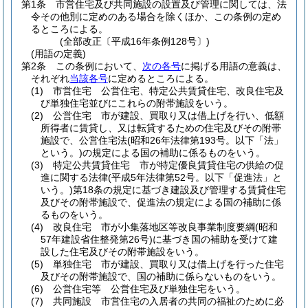
第1条
市営住宅及び共同施設の設置及び管理に関しては、法
令その他別に定めのある場合を除くほか、この条例の定め
るところによる。
(全部改正〔平成16年条例128号〕)
(用語の定義)
第2条
この条例において、
次の各号
に掲げる用語の意義は、
それぞれ
当該各号
に定めるところによる。
(1)
市営住宅 公営住宅、特定公共賃貸住宅、改良住宅及
び単独住宅並びにこれらの附帯施設をいう。
(2)
公営住宅 市が建設、買取り又は借上げを行い、低額
所得者に賃貸し、又は転貸するための住宅及びその附帯
施設で、公営住宅法
(昭和26年法律第193号。以下「法」
という。)
の規定による国の補助に係るものをいう。
(3)
特定公共賃貸住宅 市が特定優良賃貸住宅の供給の促
進に関する法律
(平成5年法律第52号。以下「促進法」と
いう。)
第18条の規定に基づき建設及び管理する賃貸住宅
及びその附帯施設で、促進法の規定による国の補助に係
るものをいう。
(4)
改良住宅 市が小集落地区等改良事業制度要綱
(昭和
57年建設省住整発第26号)
に基づき国の補助を受けて建
設した住宅及びその附帯施設をいう。
(5)
単独住宅 市が建設、買取り又は借上げを行った住宅
及びその附帯施設で、国の補助に係らないものをいう。
(6)
公営住宅等 公営住宅及び単独住宅をいう。
(7)
共同施設 市営住宅の入居者の共同の福祉のために必