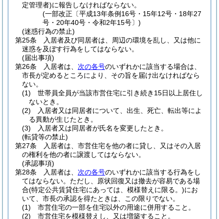
定管理者)
に報告しなければならない。
(一部改正〔平成13年条例16号・15年12号・18年27
号・20年40号・令和2年15号〕)
(迷惑行為の禁止)
第25条
入居者及び同居者は、周辺の環境を乱し、又は他に
迷惑を及ぼす行為をしてはならない。
(届出事項)
第26条
入居者は、
次の各号
のいずれかに該当する場合は、
市長が定めるところにより、その旨を届け出なければなら
ない。
(1)
世帯員全員が当該市営住宅に引き続き15日以上居住し
ないとき。
(2)
入居者又は同居者について、出生、死亡、転出等によ
る異動が生じたとき。
(3)
入居者又は同居者が氏名を変更したとき。
(転貸等の禁止)
第27条
入居者は、市営住宅を他の者に貸し、又はその入居
の権利を他の者に譲渡してはならない。
(承認事項)
第28条
入居者は、
次の各号
のいずれかに該当する行為をし
てはならない。
ただし、原状回復又は撤去が容易である場
合
(特定公共賃貸住宅にあっては、模様替えに限る。)
にお
いて、市長の承認を得たときは、この限りでない。
(1)
市営住宅の一部を住宅以外の用途に併用すること。
(2)
市営住宅を模様替えし、又は増築すること。