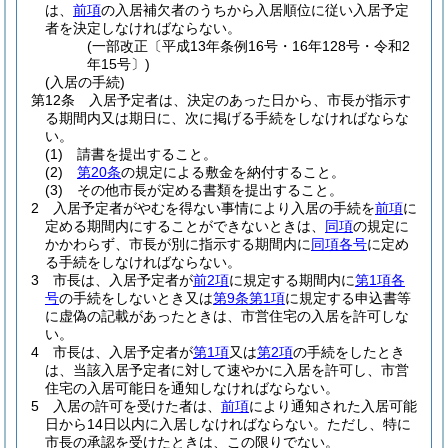
は、
前項
の入居補欠者のうちから入居順位に従い入居予定
者を決定しなければならない。
(一部改正〔平成13年条例16号・16年128号・令和2
年15号〕)
(入居の手続)
第12条
入居予定者は、決定のあった日から、市長が指示す
る期間内又は期日に、次に掲げる手続をしなければならな
い。
(1)
請書を提出すること。
(2)
第20条
の規定による敷金を納付すること。
(3)
その他市長が定める書類を提出すること。
2
入居予定者がやむを得ない事情により入居の手続を
前項
に
定める期間内にすることができないときは、
同項
の規定に
かかわらず、市長が別に指示する期間内に
同項各号
に定め
る手続をしなければならない。
3
市長は、入居予定者が
前2項
に規定する期間内に
第1項各
号
の手続をしないとき又は
第9条第1項
に規定する申込書等
に虚偽の記載があったときは、市営住宅の入居を許可しな
い。
4
市長は、入居予定者が
第1項
又は
第2項
の手続をしたとき
は、当該入居予定者に対して速やかに入居を許可し、市営
住宅の入居可能日を通知しなければならない。
5
入居の許可を受けた者は、
前項
により通知された入居可能
日から14日以内に入居しなければならない。
ただし、特に
市長の承認を受けたときは、この限りでない。