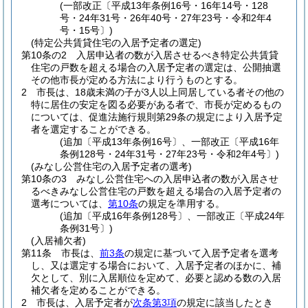
(一部改正〔平成13年条例16号・16年14号・128
号・24年31号・26年40号・27年23号・令和2年4
号・15号〕)
(特定公共賃貸住宅の入居予定者の選定)
第10条の2
入居申込者の数が入居させるべき特定公共賃貸
住宅の戸数を超える場合の入居予定者の選定は、公開抽選
その他市長が定める方法により行うものとする。
2
市長は、18歳未満の子が3人以上同居している者その他の
特に居住の安定を図る必要がある者で、市長が定めるもの
については、促進法施行規則第29条の規定により入居予定
者を選定することができる。
(追加〔平成13年条例16号〕、一部改正〔平成16年
条例128号・24年31号・27年23号・令和2年4号〕)
(みなし公営住宅の入居予定者の選考)
第10条の3
みなし公営住宅への入居申込者の数が入居させ
るべきみなし公営住宅の戸数を超える場合の入居予定者の
選考については、
第10条
の規定を準用する。
(追加〔平成16年条例128号〕、一部改正〔平成24年
条例31号〕)
(入居補欠者)
第11条
市長は、
前3条
の規定に基づいて入居予定者を選考
し、又は選定する場合において、入居予定者のほかに、補
欠として、別に入居順位を定めて、必要と認める数の入居
補欠者を定めることができる。
2
市長は、入居予定者が
次条第3項
の規定に該当したとき