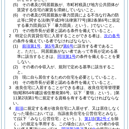
(5)
その者及び同居親族が、市町村税及び地方公共団体が
賃貸する住宅の家賃を滞納していないこと。
(6)
その者及び同居親族が暴力団員による不当な行為の防
止等に関する法律
(平成3年法律第77号)
第2条第6号に規定
する暴力団員
(以下「暴力団員」という。)
でないこと。
(7)
その他市長が必要と認める条件を備えていること。
2
特定公共賃貸住宅に入居することができる者は、
次の各号
の条件を備えている者でなければならない。
(1)
前項第1号
、
第5号
及び
第6号
に該当する者であるこ
と。
ただし、同居親族がない者であって市長が定める基
準に該当するときは、
同項第1号
の条件を備えることを要
しない。
(2)
その者の令収入が、規則で定める基準に該当するこ
と。
(3)
現に自ら居住するための住宅を必要としていること。
(4)
その他市長が必要と認める条件を備えていること。
3
改良住宅に入居することができる者は、改良住宅等管理要
領
(昭和54年建設省住整発第6号。以下「要領」という。)
第
11第2項第1号に規定する資格を有する者でなければならな
い。
4
前項
に規定する者が改良住宅に入居せず、又は居住しなく
なった場合においては、当該改良住宅を公営住宅とみなし
て
(以下「みなし公営住宅」という。)
、
第1項
(
第2号イ
を除
く。)
の規定を準用する。
この場合において、その者の令収