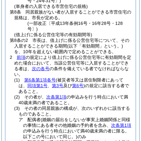
号・24年31号〕)
(単身者の入居できる市営住宅の規格)
第8条
同居親族がない者が入居することができる市営住宅の
規格は、市長が定める。
(一部改正〔平成13年条例16号・16年28号・128
号〕)
(借上げに係る公営住宅等の有効期間等)
第8条の2
市長は、借上げに係る公営住宅等について、その
入居することができる期間
(以下「有効期間」という。)
を、10年を超えない範囲内で定めることができる。
2
前項
の規定により借上げに係る公営住宅等に有効期間を定
めた場合において、当該公営住宅等に入居することができ
る者は、
次の各号
の条件を備えている者でなければならな
い。
(1)
第6条第1項各号
(被災者等又は居住制限者にあって
は、
同項第1号
、
第3号
及び
第6号
)
の規定に該当する者で
あること。
(2)
その者が、
次条第1項
の申込みを行う時点において満
40歳未満の者であること。
(3)
その者の同居親族の構成が、次のいずれかに該当する
ものであること。
ア
配偶者
(婚姻の届出をしないが事実上婚姻関係と同様
の事情にある者その他婚姻の予約者を含み、
次条第1項
の申込みを行う時点において満40歳未満の者に限る。
以下この号において同じ。)
のみ