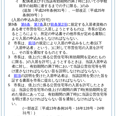
イ
配偶者及び子
(当該有効期間の満了時において小学校
就学の始期に達するまでの子に限る。)
のみ
(追加〔平成24年条例31号〕、一部改正〔平成25年
条例39号〕)
(入居の申込み及び許可)
第9条
第6条
、
第7条
及び
前条第2項
に規定する入居者資格の
ある者で市営住宅に入居しようとするものは、市長が定め
るところにより、所定の申込書その他市長が定める書類に
より入居の申込みをしなければならない。
2
市長は、
前項
の規定により入居の申込みをした者
(以下
「入居申込者」という。)
に対して市営住宅の入居を許可
し、その旨を通知するものとする。
3
市長は、借上げに係る公営住宅等
(有効期間を定めたもの
に限る。)
の入居を許可しようとするときは、当該入居申込
者に対し、有効期間の満了時において当該公営住宅等を明
け渡さなければならない旨を説明しなければならない。
4
前項
の説明を受けた入居申込者は、当該説明を受けた旨を
証する書面を市長に提出しなければならない。
5
市長は、借上げに係る公営住宅等の入居を許可したとき
は、当該公営住宅等の借上げの期間の満了時
(有効期間を定
めた場合にあっては、有効期間の満了時)
に当該公営住宅等
を明け渡さなければならない旨を通知しなければならな
い。
(一部改正〔平成13年条例16号・16年128号・24年
31号〕)