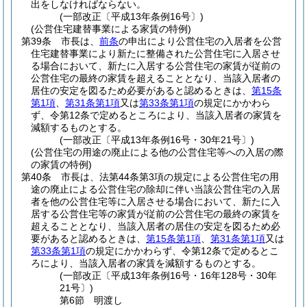
出をしなければならない。
(一部改正〔平成13年条例16号〕)
(公営住宅建替事業による家賃の特例)
第39条
市長は、
前条
の申出により公営住宅の入居者を公営
住宅建替事業により新たに整備された公営住宅に入居させ
る場合において、新たに入居する公営住宅の家賃が従前の
公営住宅の最終の家賃を超えることとなり、当該入居者の
居住の安定を図るため必要があると認めるときは、
第15条
第1項
、
第31条第1項
又は
第33条第1項
の規定にかかわら
ず、令第12条で定めるところにより、当該入居者の家賃を
減額するものとする。
(一部改正〔平成13年条例16号・30年21号〕)
(公営住宅の用途の廃止による他の公営住宅等への入居の際
の家賃の特例)
第40条
市長は、法第44条第3項の規定による公営住宅の用
途の廃止による公営住宅の除却に伴い当該公営住宅の入居
者を他の公営住宅等に入居させる場合において、新たに入
居する公営住宅等の家賃が従前の公営住宅の最終の家賃を
超えることとなり、当該入居者の居住の安定を図るため必
要があると認めるときは、
第15条第1項
、
第31条第1項
又は
第33条第1項
の規定にかかわらず、令第12条で定めるとこ
ろにより、当該入居者の家賃を減額するものとする。
(一部改正〔平成13年条例16号・16年128号・30年
21号〕)
第6節
明渡し