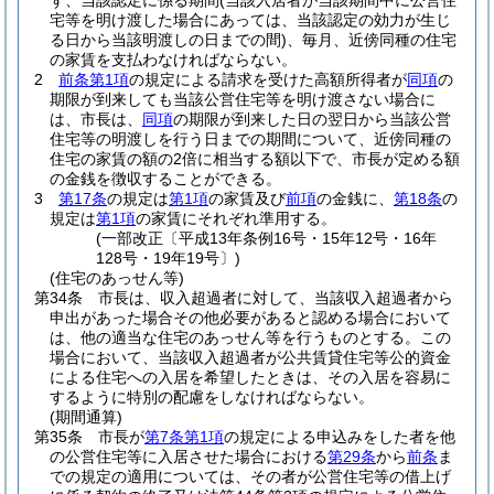
ず、当該認定に係る期間
(当該入居者が当該期間中に公営住
宅等を明け渡した場合にあっては、当該認定の効力が生じ
る日から当該明渡しの日までの間)
、毎月、近傍同種の住宅
の家賃を支払わなければならない。
2
前条第1項
の規定による請求を受けた高額所得者が
同項
の
期限が到来しても当該公営住宅等を明け渡さない場合に
は、市長は、
同項
の期限が到来した日の翌日から当該公営
住宅等の明渡しを行う日までの期間について、近傍同種の
住宅の家賃の額の2倍に相当する額以下で、市長が定める額
の金銭を徴収することができる。
3
第17条
の規定は
第1項
の家賃及び
前項
の金銭に、
第18条
の
規定は
第1項
の家賃にそれぞれ準用する。
(一部改正〔平成13年条例16号・15年12号・16年
128号・19年19号〕)
(住宅のあっせん等)
第34条
市長は、収入超過者に対して、当該収入超過者から
申出があった場合その他必要があると認める場合において
は、他の適当な住宅のあっせん等を行うものとする。
この
場合において、当該収入超過者が公共賃貸住宅等公的資金
による住宅への入居を希望したときは、その入居を容易に
するように特別の配慮をしなければならない。
(期間通算)
第35条
市長が
第7条第1項
の規定による申込みをした者を他
の公営住宅等に入居させた場合における
第29条
から
前条
ま
での規定の適用については、その者が公営住宅等の借上げ