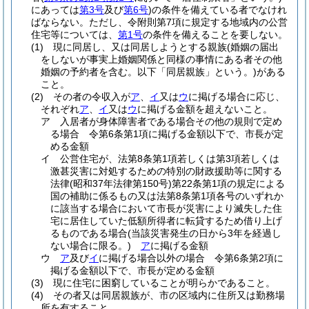
にあっては
第3号
及び
第6号
)
の条件を備えている者でなけれ
ばならない。
ただし、令附則第7項に規定する地域内の公営
住宅等については、
第1号
の条件を備えることを要しない。
(1)
現に同居し、又は同居しようとする親族
(婚姻の届出
をしないが事実上婚姻関係と同様の事情にある者その他
婚姻の予約者を含む。以下「同居親族」という。)
がある
こと。
(2)
その者の令収入が
ア
、
イ
又は
ウ
に掲げる場合に応じ、
それぞれ
ア
、
イ
又は
ウ
に掲げる金額を超えないこと。
ア
入居者が身体障害者である場合その他の規則で定め
る場合 令第6条第1項に掲げる金額以下で、市長が定
める金額
イ
公営住宅が、法第8条第1項若しくは第3項若しくは
激甚災害に対処するための特別の財政援助等に関する
法律
(昭和37年法律第150号)
第22条第1項の規定による
国の補助に係るもの又は法第8条第1項各号のいずれか
に該当する場合において市長が災害により滅失した住
宅に居住していた低額所得者に転貸するため借り上げ
るものである場合
(当該災害発生の日から3年を経過し
ない場合に限る。)
ア
に掲げる金額
ウ
ア
及び
イ
に掲げる場合以外の場合 令第6条第2項に
掲げる金額以下で、市長が定める金額
(3)
現に住宅に困窮していることが明らかであること。
(4)
その者又は同居親族が、市の区域内に住所又は勤務場
所を有すること。