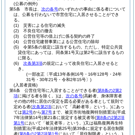
(公募の例外)
第5条
市長は、
次の各号
のいずれかの事由に係る者について
は、公募を行わないで市営住宅に入居させることができ
る。
(1)
災害による住宅の滅失
(2)
不良住宅の撤去
(3)
公営住宅等の借上げに係る契約の終了
(4)
公営住宅建替事業による公営住宅の除却
(5)
令第5条の規定に該当するもの。
ただし、特定公共賃
貸住宅にあっては、同条第1号又は第2号に該当するもの
に限る。
(6)
次条第3項
の規定によって改良住宅に入居させると
き。
(一部改正〔平成13年条例16号・16年128号・24年
31号・30年21号・令和2年15号〕)
(入居者資格)
第6条
公営住宅等に入居することができる者
(
第8条の2第2
項
に掲げる者を除く。)
は、
次の各号
(高齢者、身体障害者
その他の特に居住の安定を図る必要がある者として規則で
定める者
(
次条第2項
において「高齢者等」という。)
にあっ
ては
第2号
から
第7号
まで、被災市街地復興特別措置法
(平成
7年法律第14号)
第21条に規定する被災者等
(
第8条の2第2項
第1号
において「被災者等」という。)
又は福島復興再生特
別措置法
(平成24年法律第25号)
第39条に規定する居住制限
者
(
第8条の2第2項第1号
において「居住制限者」という。)