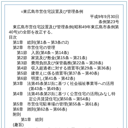
○東広島市営住宅設置及び管理条例
平成9年9月30日
条例第23号
東広島市営住宅設置及び管理条例(昭和49年東広島市条例第
40号)の全部を改正する。
目次
第1章
総則
(第1条～第3条の2)
第2章
市営住宅の管理
第1節
入居
(第4条～第14条)
第2節
家賃及び敷金
(第15条～第21条)
第3節
費用負担及び保管義務
(第22条～第28条)
第4節
収入超過者に対する措置等
(第29条～第36条)
第5節
建替えに係る措置等
(第37条～第40条)
第6節
明渡し
(第41条・第42条)
第3章
法第45条第1項に基づく社会福祉事業等への活用
(第43条～第49条)
第4章
法第45条第2項に基づく公営住宅の活用
(みなし特
定公共賃貸住宅)(第50条～第54条)
第5章
市営住宅駐車場の管理
(第55条～第61条)
第6章
雑則
(第62条～第66条)
附則
第1章
総則
(趣旨)