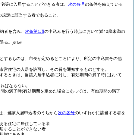
住宅等に入居することができる者は、
次の各号
の条件を備えている
の規定に該当する者であること。
予約者を含み、
次条第1項
の申込みを行う時点において満40歳未満の
限る。)
のみ
とするものは、市長が定めるところにより、所定の申込書その他
市営住宅の入居を許可し、その旨を通知するものとする。
するときは、当該入居申込者に対し、有効期間の満了時において
ければならない。
期間の満了時
(有効期間を定めた場合にあっては、有効期間の満了
は、当該入居申込者のうちから
次の各号
のいずれかに該当する者を
ある住宅に居住している者
居することができない者
状態にある者