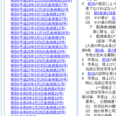
附則
(平成16年12月28日条例第128号)
2
前項
の規定によ
附則
(平成18年3月10日条例第27号)
者でなければなら
附則
(平成18年12月26日条例第52号
(1)
第6条第1項
附則
(平成19年3月7日条例第19号)
(2)
その者が、
次
附則
(平成19年9月28日条例第37号)
(3)
その者の同居
附則
(平成20年9月30日条例第40号)
ア
配偶者
(婚
附則
(平成21年3月9日条例第12号)
者に限る。以
附則
(平成22年11月19日条例第26号)
イ
配偶者及び
附則
(平成23年3月11日条例第3号)
(追加〔平成
附則
(平成24年3月6日条例第10号)
(入居の申込み及び
附則
(平成24年9月25日条例第31号)
第9条
第6条
、
第7
附則
(平成25年3月6日条例第10号)
市長が定める書類
附則
(平成25年12月27日条例第39号)
2
市長は、
前項
の
附則
(平成26年3月6日条例第10号)
3
市長は、借上げ
附則
(平成26年9月30日条例第40号)
当該公営住宅等を
附則
(平成27年3月4日条例第23号)
4
前項
の説明を受
附則
(平成27年9月30日条例第56号)
5
市長は、借上げ
附則
(平成28年2月29日条例第24号)
時)
に当該公営住宅
附則
(平成30年3月1日条例第21号)
(一部改正〔
附則
(令和2年3月4日条例第4号抄)
(公営住宅等の入居
附則
(令和2年3月4日条例第15号)
第10条
市長は、入
附則
(令和3年3月2日条例第18号)
選考し、公開抽選
附則
(令和4年4月1日条例第20号)
(1)
住宅以外の建
附則
(令和6年2月29日条例第15号)
(2)
他の世帯と同
附則
(令和6年6月28日条例第39号)
(3)
住宅の規模、