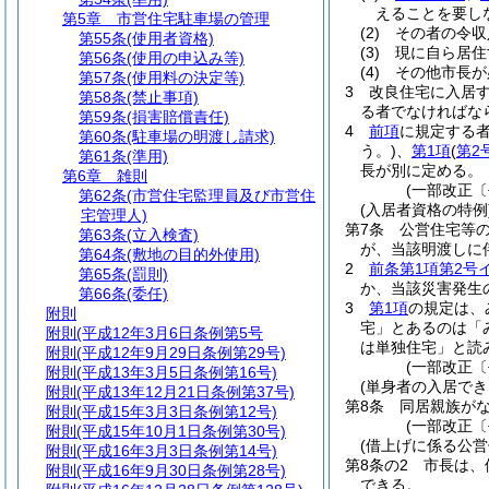
えることを要し
第5章
市営住宅駐車場の管理
(2)
その者の令収
第55条
(使用者資格)
(3)
現に自ら居住
第56条
(使用の申込み等)
(4)
その他市長が
第57条
(使用料の決定等)
3
改良住宅に入居
第58条
(禁止事項)
る者でなければな
第59条
(損害賠償責任)
4
前項
に規定する
第60条
(駐車場の明渡し請求)
う。)
、
第1項
(
第2
第61条
(準用)
長が別に定める。
第6章
雑則
(一部改正〔平
第62条
(市営住宅監理員及び市営住
(入居者資格の特例
宅管理人)
第7条
公営住宅等
第63条
(立入検査)
が、当該明渡しに
第64条
(敷地の目的外使用)
2
前条第1項第2号
第65条
(罰則)
か、当該災害発生
第66条
(委任)
3
第1項
の規定は、
附則
宅」とあるのは「
附則
(平成12年3月6日条例第5号
は単独住宅」と読
附則
(平成12年9月29日条例第29号)
(一部改正〔
附則
(平成13年3月5日条例第16号)
(単身者の入居でき
附則
(平成13年12月21日条例第37号)
第8条
同居親族が
附則
(平成15年3月3日条例第12号)
(一部改正〔
附則
(平成15年10月1日条例第30号)
(借上げに係る公営
附則
(平成16年3月3日条例第14号)
第8条の2
市長は、
附則
(平成16年9月30日条例第28号)
できる。