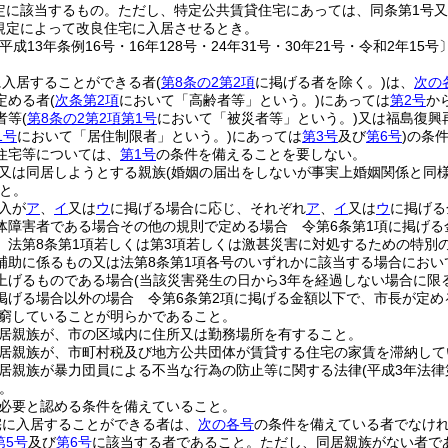
定に該当するもの。
ただし、特定公共賃貸住宅にあっては、同条第1号又
規定によって改良住宅に入居させるとき。
平成13年条例16号・16年128号・24年31号・30年21号・令和2年15号〕
に入居することができる者
(
第8条の2第2項
に掲げる者を除く。)
は、
次の
定める者
(
次条第2項
において「高齢者等」という。)
にあっては
第2号
か
者等
(
第8条の2第2項第1号
において「被災者等」という。)
又は福島復興
1号
において「居住制限者」という。)
にあっては
第3号
及び
第6号
)
の条
住宅等については、
第1号
の条件を備えることを要しない。
又は同居しようとする親族
(婚姻の届出をしないが事実上婚姻関係と同
と。
入が
ア
、
イ
又は
ウ
に掲げる場合に応じ、それぞれ
ア
、
イ
又は
ウ
に掲げる
体障害者である場合その他の規則で定める場合 令第6条第1項に掲げる
、法第8条第1項若しくは第3項若しくは激甚災害に対処するための特別
補助に係るもの又は法第8条第1項各号のいずれかに該当する場合にお
上げるものである場合
(当該災害発生の日から3年を経過しない場合に限る
掲げる場合以外の場合 令第6条第2項に掲げる金額以下で、市長が定め
窮していることが明らかであること。
居親族が、市の区域内に住所又は勤務場所を有すること。
居親族が、市町村税及び地方公共団体が賃貸する住宅の家賃を滞納して
居親族が暴力団員による不当な行為の防止等に関する法律
(平成3年法律
。
必要と認める条件を備えていること。
宅に入居することができる者は、
次の各号
の条件を備えている者でなけ
第5号
及び
第6号
に該当する者であること。
ただし、同居親族がない者で