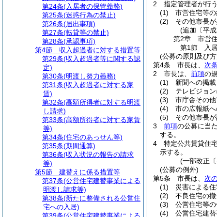
2
指定管理者が行
第24条
(入居者の保管義務)
(1)
市営住宅等の
第25条
(迷惑行為の禁止)
(2)
その他市長が
第26条
(届出事項)
(追加〔平成
第27条
(転貸等の禁止)
第2章
市営
第28条
(承認事項)
第1節
入
第4節
収入超過者に対する措置等
(公募の原則及び方
第29条
(収入超過者等に関する認
第4条
市長は、
次
定)
2
市長は、
前項
の
第30条
(明渡し努力義務)
(1)
新聞への掲載
第31条
(収入超過者に対する家
(2)
テレビジョン
賃)
(3)
市庁舎その他
第32条
(高額所得者に対する明渡
(4)
市の広報紙へ
し請求)
(5)
その他市長が
第33条
(高額所得者に対する家賃
3
前項
の公募に当
等)
する。
第34条
(住宅のあっせん等)
4
特定公共賃貸住
第35条
(期間通算)
示する。
第36条
(収入状況の報告の請求
(一部改正〔
等)
(公募の例外)
第5節
建替えに係る措置等
第5条
市長は、
次
第37条
(公営住宅建替事業による
(1)
災害による住
明渡し請求等)
(2)
不良住宅の撤
第38条
(新たに整備される公営住
(3)
公営住宅等の
宅への入居)
(4)
公営住宅建替
第39条
(公営住宅建替事業による