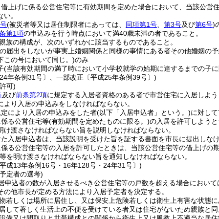
り借上げに係る公営住宅等に有効期間を定めた場合において、当該公営
ない。
各号
(被災者等又は居住制限者にあっては、
同項第1号
、
第3号
及び
第6号
)
条第1項
の申込みを行う時点において満40歳未満の者であること。
親族の構成が、次のいずれかに該当するものであること。
姻の届出をしないが事実上婚姻関係と同様の事情にある者その他婚姻の
下この号において同じ。)
のみ
子
(当該有効期間の満了時において小学校就学の始期に達するまでの子に
24年条例31号〕、一部改正〔平成25年条例39号〕)
許可)
条
及び
前条第2項
に規定する入居者資格のある者で市営住宅に入居しよう
により入居の申込みをしなければならない。
規定により入居の申込みをした者
(以下「入居申込者」という。)
に対して
に係る公営住宅等
(有効期間を定めたものに限る。)
の入居を許可しようと
明け渡さなければならない旨を説明しなければならない。
けた入居申込者は、当該説明を受けた旨を証する書面を市長に提出しな
に係る公営住宅等の入居を許可したときは、当該公営住宅等の借上げの
等を明け渡さなければならない旨を通知しなければならない。
平成13年条例16号・16年128号・24年31号〕)
予定者の選考)
居申込者の数が入居させるべき公営住宅等の戸数を超える場合において
その他市長が定める方法により入居予定者を決定する。
物若しくは場所に居住し、又は保安上危険若しくは衛生上有害な状態に
居して著しく生活上の不便を受けている者又は住宅がないため親族と同
設備又は間取りと世帯構成との関係から衛生上又は風教上不適当な居住