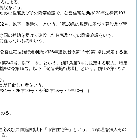
ころによる。
施設をいう。
ための住宅及びその附帯施設で、公営住宅法
(昭和26年法律第193
52号。以下「促進法」という。)
第18条の規定に基づき建設及び管
き国の補助を受けて建設した住宅及びその附帯施設をいう。
に係らないものをいう。
び公営住宅法施行規則
(昭和26年建設省令第19号)
第1条に規定する施
令第240号。以下「令」という。)
第1条第3号に規定する収入、特定
年建設省令第16号。以下「促進法施行規則」という。)
第1条第4号に
う。
市長が任命した者をいう。
31号・25年10号・令和2年15号・4年20号〕)
定める。
営住宅及び共同施設
(以下「市営住宅等」という。)
の管理を法人その
きる。