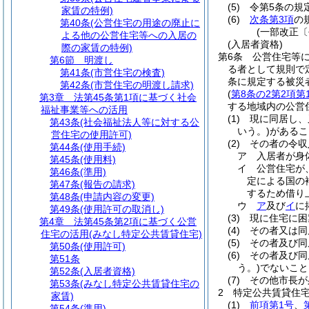
(5)
令第5条の規
家賃の特例)
(6)
次条第3項
の
第40条
(公営住宅の用途の廃止に
(一部改正〔
よる他の公営住宅等への入居の
(入居者資格)
際の家賃の特例)
第6条
公営住宅等
第6節
明渡し
る者として規則で
第41条
(市営住宅の検査)
条に規定する被災
第42条
(市営住宅の明渡し請求)
(
第8条の2第2項第
第3章
法第45条第1項に基づく社会
する地域内の公営
福祉事業等への活用
(1)
現に同居し、
第43条
(社会福祉法人等に対する公
いう。)
があるこ
営住宅の使用許可)
(2)
その者の令収
第44条
(使用手続)
ア
入居者が身
第45条
(使用料)
イ
公営住宅が
第46条
(準用)
定による国の
第47条
(報告の請求)
するため借り
第48条
(申請内容の変更)
ウ
ア
及び
イ
に
第49条
(使用許可の取消し)
(3)
現に住宅に困
第4章
法第45条第2項に基づく公営
(4)
その者又は同
住宅の活用(みなし特定公共賃貸住宅)
(5)
その者及び同
第50条
(使用許可)
(6)
その者及び同
第51条
う。)
でないこと
第52条
(入居者資格)
(7)
その他市長が
第53条
(みなし特定公共賃貸住宅の
2
特定公共賃貸住
家賃)
(1)
前項第1号
、
第54条
(準用)