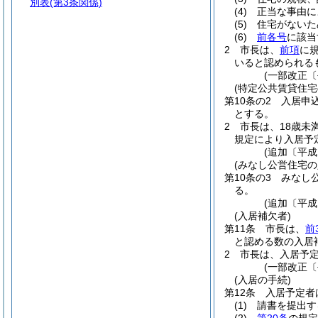
別表
(第3条関係)
(4)
正当な事由に
(5)
住宅がないた
(6)
前各号
に該当
2
市長は、
前項
に
いると認められる
(一部改正〔
(特定公共賃貸住宅
第10条の2
入居申
とする。
2
市長は、18歳未
規定により入居予
(追加〔平成
(みなし公営住宅の
第10条の3
みなし
る。
(追加〔平成
(入居補欠者)
第11条
市長は、
前
と認める数の入居
2
市長は、入居予
(一部改正〔
(入居の手続)
第12条
入居予定者
(1)
請書を提出す