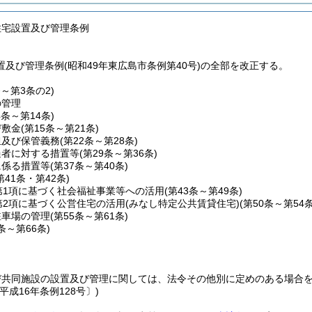
住宅設置及び管理条例
及び管理条例(昭和49年東広島市条例第40号)の全部を改正する。
条～第3条の2)
の管理
4条～第14条)
び敷金
(第15条～第21条)
担及び保管義務
(第22条～第28条)
過者に対する措置等
(第29条～第36条)
に係る措置等
(第37条～第40条)
第41条・第42条)
第1項に基づく社会福祉事業等への活用
(第43条～第49条)
第2項に基づく公営住宅の活用
(みなし特定公共賃貸住宅)(第50条～第54条
駐車場の管理
(第55条～第61条)
2条～第66条)
び共同施設の設置及び管理に関しては、法令その他別に定めのある場合
平成16年条例128号〕)