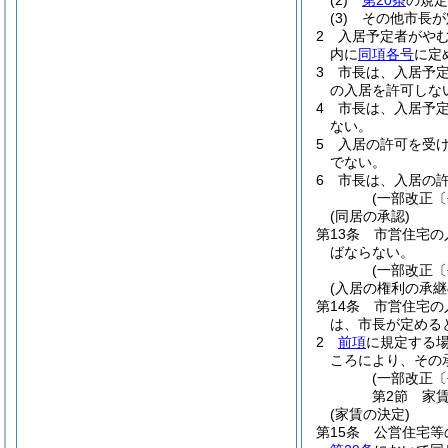
(2)
第20条
の規定
(3)
その他市長が
2
入居予定者がや
内に
同項各号
に定
3
市長は、入居予
の入居を許可しな
4
市長は、入居予
ない。
5
入居の許可を受
でない。
6
市長は、入居の
(一部改正〔
(同居の承認)
第13条
市営住宅の
ばならない。
(一部改正〔
(入居の権利の承継
第14条
市営住宅の
は、市長が定める
2
前項
に規定する
ころにより、その
(一部改正〔
第2節
家
(家賃の決定)
第15条
公営住宅等