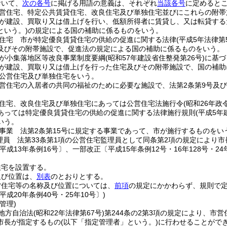
おいて、
次の各号
に掲げる用語の意義は、それぞれ
当該各号
に定めると
営住宅、特定公共賃貸住宅、改良住宅及び単独住宅並びにこれらの附帯
が建設、買取り又は借上げを行い、低額所得者に賃貸し、又は転貸する
という。)
の規定による国の補助に係るものをいう。
住宅 市が特定優良賃貸住宅の供給の促進に関する法律
(平成5年法律第
及びその附帯施設で、促進法の規定による国の補助に係るものをいう。
が小集落地区等改良事業制度要綱
(昭和57年建設省住整発第26号)
に基づ
が建設、買取り又は借上げを行った住宅及びその附帯施設で、国の補助
公営住宅及び単独住宅をいう。
営住宅の入居者の共同の福祉のために必要な施設で、法第2条第9号及
住宅、改良住宅及び単独住宅にあっては公営住宅法施行令
(昭和26年政
あっては特定優良賃貸住宅の供給の促進に関する法律施行規則
(平成5
いう。
事業 法第2条第15号に規定する事業であって、市が施行するものをい
理員 法第33条第1項の公営住宅監理員として同条第2項の規定により
平成13年条例16号〕、一部改正〔平成15年条例12号・16年128号・24年
住宅を設置する。
及び位置は、
別表
のとおりとする。
営住宅等の名称及び位置については、
前項
の規定にかかわらず、規則で
平成20年条例40号・25年10号〕)
管理)
地方自治法
(昭和22年法律第67号)
第244条の2第3項の規定により、市
市長が指定するもの
(以下「指定管理者」という。)
に行わせることがで