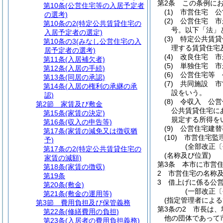
第2条
この条例に
第10条
(公営住宅等の入居予定者
(1)
市営住宅 公
の選考)
(2)
公営住宅 市
第10条の2
(特定公共賃貸住宅の
号。以下「法」
入居予定者の選定)
(3)
特定公共賃貸
第10条の3
(みなし公営住宅の入
理する賃貸住宅
居予定者の選考)
(4)
改良住宅 市
第11条
(入居補欠者)
(5)
単独住宅 市
第12条
(入居の手続)
(6)
公営住宅等 
第13条
(同居の承認)
(7)
共同施設 市
第14条
(入居の権利の承継の承
設をいう。
認)
(8)
令収入 公営
第2節
家賃及び敷金
公共賃貸住宅に
第15条
(家賃の決定)
規定する所得を
第16条
(収入の申告等)
(9)
公営住宅建替
第17条
(家賃の減免又は徴収猶
(10)
市営住宅監
予)
(全部改正〔
第17条の2
(特定公共賃貸住宅の
(名称及び位置)
家賃の減額)
第3条
本市に市営
第18条
(家賃の徴収)
2
市営住宅の名称
第19条
3
借上げに係る公
第20条
(敷金)
(一部改正〔
第21条
(敷金の運用等)
(指定管理者による
第3節
費用負担及び保管義務
第3条の2
市長は、
第22条
(修繕費用の負担)
他の団体であって
第23条
(入居者の費用負担義務)