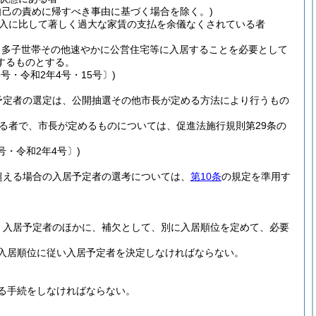
自己の責めに帰すべき事由に基づく場合を除く。)
入に比して著しく過大な家賃の支払を余儀なくされている者
、多子世帯その他速やかに公営住宅等に入居することを必要として
するものとする。
3号・令和2年4号・15号〕)
予定者の選定は、公開抽選その他市長が定める方法により行うもの
る者で、市長が定めるものについては、促進法施行規則第29条の
号・令和2年4号〕)
超える場合の入居予定者の選考については、
第10条
の規定を準用す
、入居予定者のほかに、補欠として、別に入居順位を定めて、必要
入居順位に従い入居予定者を決定しなければならない。
る手続をしなければならない。