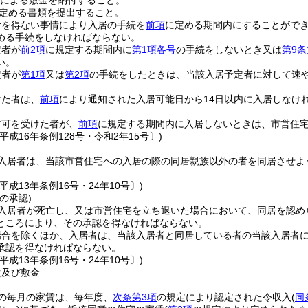
による敷金を納付すること。
定める書類を提出すること。
むを得ない事情により入居の手続を
前項
に定める期間内にすることがで
める手続をしなければならない。
定者が
前2項
に規定する期間内に
第1項各号
の手続をしないとき又は
第9条
い。
定者が
第1項
又は
第2項
の手続をしたときは、当該入居予定者に対して速
けた者は、
前項
により通知された入居可能日から14日以内に入居しなけ
許可を受けた者が、
前項
に規定する期間内に入居しないときは、市営住
平成16年条例128号・令和2年15号〕)
入居者は、当該市営住宅への入居の際の同居親族以外の者を同居させよ
平成13年条例16号・24年10号〕)
の承認)
入居者が死亡し、又は市営住宅を立ち退いた場合において、同居を認め
ところにより、その承認を得なければならない。
場合を除くほか、入居者は、当該入居者と同居している者の当該入居者
承認を得なければならない。
平成13年条例16号・24年10号〕)
賃及び敷金
の毎月の家賃は、毎年度、
次条第3項
の規定により認定された令収入
(
同