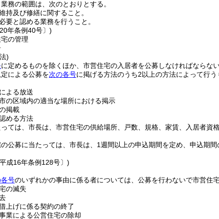
う業務の範囲は、次のとおりとする。
維持及び修繕に関すること。
必要と認める業務を行うこと。
20年条例40号〕)
住宅の管理
居
法)
条
に定めるものを除くほか、市営住宅の入居者を公募しなければならな
規定による公募を
次の各号
に掲げる方法のうち2以上の方法によって行う
による放送
市の区域内の適当な場所における掲示
の掲載
認める方法
たっては、市長は、市営住宅の供給場所、戸数、規格、家賃、入居者資
宅の公募に当たっては、市長は、1週間以上の申込期間を定め、申込期間
平成16年条例128号〕)
の各号
のいずれかの事由に係る者については、公募を行わないで市営住
宅の滅失
去
借上げに係る契約の終了
事業による公営住宅の除却