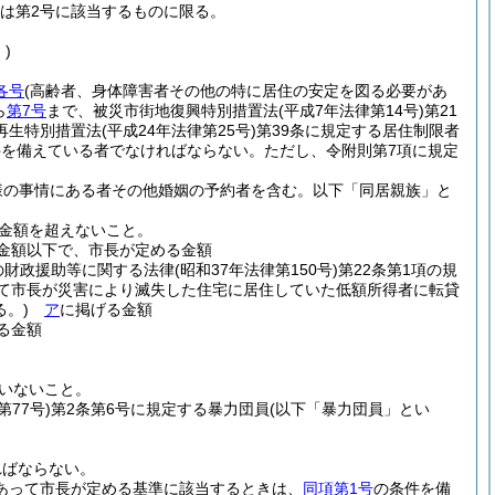
は第2号に該当するものに限る。
)
各号
(高齢者、身体障害者その他の特に居住の安定を図る必要があ
ら
第7号
まで、被災市街地復興特別措置法
(平成7年法律第14号)
第21
再生特別措置法
(平成24年法律第25号)
第39条に規定する居住制限者
件を備えている者でなければならない。
ただし、令附則第7項に規定
様の事情にある者その他婚姻の予約者を含む。以下「同居親族」と
金額を超えないこと。
金額以下で、市長が定める金額
の財政援助等に関する法律
(昭和37年法律第150号)
第22条第1項の規
いて市長が災害により滅失した住宅に居住していた低額所得者に転貸
。)
ア
に掲げる金額
る金額
いないこと。
第77号)
第2条第6号に規定する暴力団員
(以下「暴力団員」とい
ればならない。
あって市長が定める基準に該当するときは、
同項第1号
の条件を備