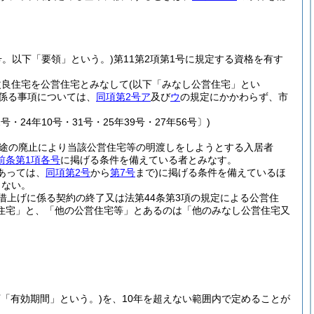
号。以下「要領」という。)
第11第2項第1号に規定する資格を有す
改良住宅を公営住宅とみなして
(以下「みなし公営住宅」とい
係る事項については、
同項第2号ア
及び
ウ
の規定にかかわらず、市
号・24年10号・31号・25年39号・27年56号〕)
用途の廃止により当該公営住宅等の明渡しをしようとする入居者
前条第1項各号
に掲げる条件を備えている者とみなす。
あっては、
同項第2号
から
第7号
まで)
に掲げる条件を備えているほ
らない。
借上げに係る契約の終了又は法第44条第3項の規定による公営住
住宅」と、「他の公営住宅等」とあるのは「他のみなし公営住宅又
下「有効期間」という。)
を、10年を超えない範囲内で定めることが