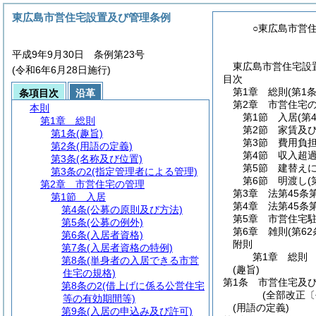
東広島市営住宅設置及び管理条例
○東広島市営
平成9年9月30日 条例第23号
東広島市営住宅設置
(令和6年6月28日施行)
目次
第1章
総則
(第1
条項目次
沿革
第2章
市営住宅
本則
第1節
入居
(第
第1章
総則
第2節
家賃及
第1条
(趣旨)
第3節
費用負
第2条
(用語の定義)
第4節
収入超
第3条
(名称及び位置)
第5節
建替え
第3条の2
(指定管理者による管理)
第6節
明渡し
(
第2章
市営住宅の管理
第3章
法第45条
第1節
入居
第4章
法第45条
第4条
(公募の原則及び方法)
第5章
市営住宅
第5条
(公募の例外)
第6章
雑則
(第6
第6条
(入居者資格)
附則
第7条
(入居者資格の特例)
第1章
総則
第8条
(単身者の入居できる市営
(趣旨)
住宅の規格)
第1条
市営住宅及
第8条の2
(借上げに係る公営住宅
(全部改正〔
等の有効期間等)
(用語の定義)
第9条
(入居の申込み及び許可)