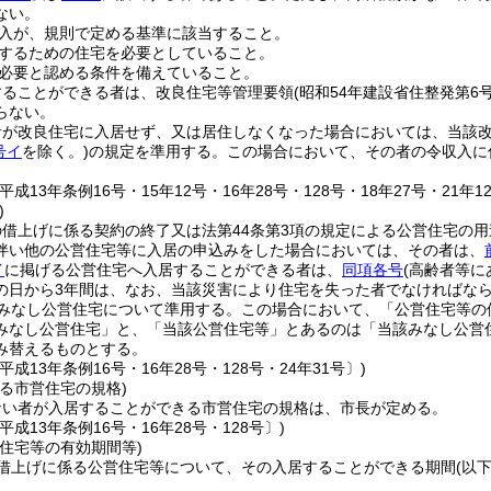
ない。
入が、規則で定める基準に該当すること。
するための住宅を必要としていること。
必要と認める条件を備えていること。
することができる者は、改良住宅等管理要領
(昭和54年建設省住整発第6
らない。
者が改良住宅に入居せず、又は居住しなくなった場合においては、当該
号イ
を除く。)
の規定を準用する。
この場合において、その者の令収入に
成13年条例16号・15年12号・16年28号・128号・18年27号・21年12
)
の借上げに係る契約の終了又は法第44条第3項の規定による公営住宅の
伴い他の公営住宅等に入居の申込みをした場合においては、その者は、
イ
に掲げる公営住宅へ入居することができる者は、
同項各号
(高齢者等に
の日から3年間は、なお、当該災害により住宅を失った者でなければな
みなし公営住宅について準用する。
この場合において、「公営住宅等の
みなし公営住宅」と、「当該公営住宅等」とあるのは「当該みなし公営
み替えるものとする。
平成13年条例16号・16年28号・128号・24年31号〕)
る市営住宅の規格)
ない者が入居することができる市営住宅の規格は、市長が定める。
平成13年条例16号・16年28号・128号〕)
住宅等の有効期間等)
借上げに係る公営住宅等について、その入居することができる期間
(以