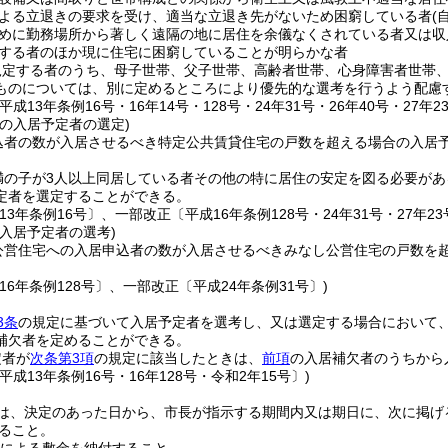
よる立退きの要求を受け、適当な立退き先がないため困窮している者
(
めに勤務場所から著しく遠隔の地に居住を余儀なくされている者又は収
する者のほか現に住宅に困窮していることが明らかな者
規定する者のうち、母子世帯、父子世帯、高齢者世帯、心身障害者世帯
ものについては、別に定めるところにより優先的な選考を行うよう配慮
平成13年条例16号・16年14号・128号・24年31号・26年40号・27年2
の入居予定者の選定)
込者の数が入居させるべき特定公共賃貸住宅の戸数を超える場合の入居
満の子が3人以上同居している者その他の特に居住の安定を図る必要があ
定者を選定することができる。
13年条例16号〕、一部改正〔平成16年条例128号・24年31号・27年23
入居予定者の選考)
公営住宅への入居申込者の数が入居させるべきみなし公営住宅の戸数を
16年条例128号〕、一部改正〔平成24年条例31号〕)
3条
の規定に基づいて入居予定者を選考し、又は選定する場合において
補欠者を定めることができる。
定者が
次条第3項
の規定に該当したときは、
前項
の入居補欠者のうちから
平成13年条例16号・16年128号・令和2年15号〕)
は、決定のあった日から、市長が指示する期間内又は期日に、次に掲げ
ること。