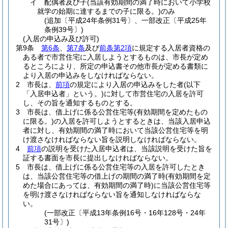
イ
配偶者及び子
(当該有効期間の満了時において小学校
就学の始期に達するまでの子に限る。)
のみ
(追加〔平成24年条例31号〕、一部改正〔平成25年
条例39号〕)
(入居の申込み及び許可)
第9条
第6条
、
第7条
及び
前条第2項
に規定する入居者資格の
ある者で市営住宅に入居しようとするものは、市長が定め
るところにより、所定の申込書その他市長が定める書類に
より入居の申込みをしなければならない。
2
市長は、
前項
の規定により入居の申込みをした者
(以下
「入居申込者」という。)
に対して市営住宅の入居を許可
し、その旨を通知するものとする。
3
市長は、借上げに係る公営住宅等
(有効期間を定めたもの
に限る。)
の入居を許可しようとするときは、当該入居申込
者に対し、有効期間の満了時において当該公営住宅等を明
け渡さなければならない旨を説明しなければならない。
4
前項
の説明を受けた入居申込者は、当該説明を受けた旨を
証する書面を市長に提出しなければならない。
5
市長は、借上げに係る公営住宅等の入居を許可したとき
は、当該公営住宅等の借上げの期間の満了時
(有効期間を定
めた場合にあっては、有効期間の満了時)
に当該公営住宅等
を明け渡さなければならない旨を通知しなければならな
い。
(一部改正〔平成13年条例16号・16年128号・24年
31号〕)