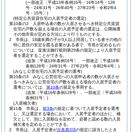
(一部改正〔平成13年条例16号・16年14号・128
号・24年31号・26年40号・27年23号・令和2年4
号・15号〕)
(特定公共賃貸住宅の入居予定者の選定)
第10条の2
入居申込者の数が入居させるべき特定公共賃貸
住宅の戸数を超える場合の入居予定者の選定は、公開抽選
その他市長が定める方法により行うものとする。
2
市長は、18歳未満の子が3人以上同居している者その他の
特に居住の安定を図る必要がある者で、市長が定めるもの
については、促進法施行規則第29条の規定により入居予定
者を選定することができる。
(追加〔平成13年条例16号〕、一部改正〔平成16年
条例128号・24年31号・27年23号・令和2年4号〕)
(みなし公営住宅の入居予定者の選考)
第10条の3
みなし公営住宅への入居申込者の数が入居させ
るべきみなし公営住宅の戸数を超える場合の入居予定者の
選考については、
第10条
の規定を準用する。
(追加〔平成16年条例128号〕、一部改正〔平成24年
条例31号〕)
(入居補欠者)
第11条
市長は、
前3条
の規定に基づいて入居予定者を選考
し、又は選定する場合において、入居予定者のほかに、補
欠として、別に入居順位を定めて、必要と認める数の入居
補欠者を定めることができる。
2
市長は、入居予定者が
次条第3項
の規定に該当したとき