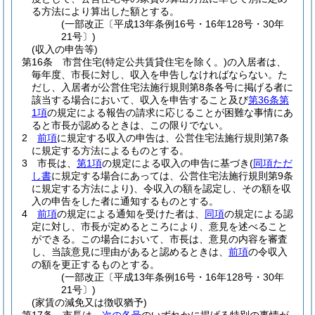
る方法により算出した額とする。
(一部改正〔平成13年条例16号・16年128号・30年
21号〕)
(収入の申告等)
第16条
市営住宅
(特定公共賃貸住宅を除く。)
の入居者は、
毎年度、市長に対し、収入を申告しなければならない。
た
だし、入居者が公営住宅法施行規則第8条各号に掲げる者に
該当する場合において、収入を申告すること及び
第36条第
1項
の規定による報告の請求に応じることが困難な事情にあ
ると市長が認めるときは、この限りでない。
2
前項
に規定する収入の申告は、公営住宅法施行規則第7条
に規定する方法によるものとする。
3
市長は、
第1項
の規定による収入の申告に基づき
(
同項ただ
し書
に規定する場合にあっては、公営住宅法施行規則第9条
に規定する方法により)
、令収入の額を認定し、その額を収
入の申告をした者に通知するものとする。
4
前項
の規定による通知を受けた者は、
同項
の規定による認
定に対し、市長が定めるところにより、意見を述べること
ができる。
この場合において、市長は、意見の内容を審査
し、当該意見に理由があると認めるときは、
前項
の令収入
の額を更正するものとする。
(一部改正〔平成13年条例16号・16年128号・30年
21号〕)
(家賃の減免又は徴収猶予)