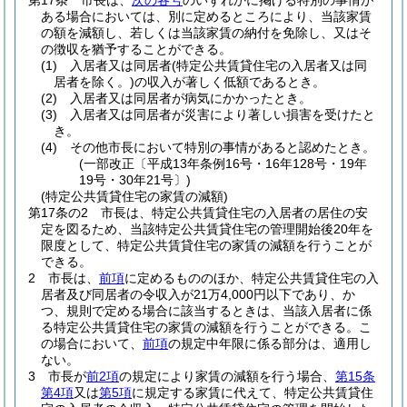
第17条
市長は、
次の各号
のいずれかに掲げる特別の事情が
ある場合においては、別に定めるところにより、当該家賃
の額を減額し、若しくは当該家賃の納付を免除し、又はそ
の徴収を猶予することができる。
(1)
入居者又は同居者
(特定公共賃貸住宅の入居者又は同
居者を除く。)
の収入が著しく低額であるとき。
(2)
入居者又は同居者が病気にかかったとき。
(3)
入居者又は同居者が災害により著しい損害を受けたと
き。
(4)
その他市長において特別の事情があると認めたとき。
(一部改正〔平成13年条例16号・16年128号・19年
19号・30年21号〕)
(特定公共賃貸住宅の家賃の減額)
第17条の2
市長は、特定公共賃貸住宅の入居者の居住の安
定を図るため、当該特定公共賃貸住宅の管理開始後20年を
限度として、特定公共賃貸住宅の家賃の減額を行うことが
できる。
2
市長は、
前項
に定めるもののほか、特定公共賃貸住宅の入
居者及び同居者の令収入が21万4,000円以下であり、か
つ、規則で定める場合に該当するときは、当該入居者に係
る特定公共賃貸住宅の家賃の減額を行うことができる。
こ
の場合において、
前項
の規定中年限に係る部分は、適用し
ない。
3
市長が
前2項
の規定により家賃の減額を行う場合、
第15条
第4項
又は
第5項
に規定する家賃に代えて、特定公共賃貸住