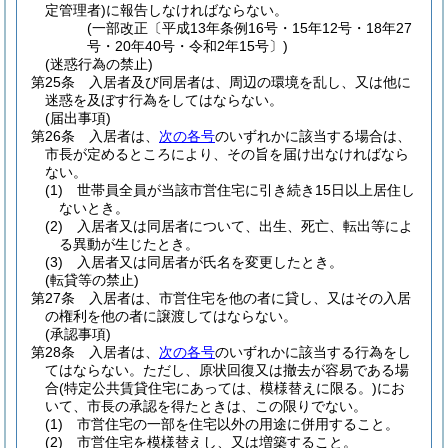
定管理者)
に報告しなければならない。
(一部改正〔平成13年条例16号・15年12号・18年27
号・20年40号・令和2年15号〕)
(迷惑行為の禁止)
第25条
入居者及び同居者は、周辺の環境を乱し、又は他に
迷惑を及ぼす行為をしてはならない。
(届出事項)
第26条
入居者は、
次の各号
のいずれかに該当する場合は、
市長が定めるところにより、その旨を届け出なければなら
ない。
(1)
世帯員全員が当該市営住宅に引き続き15日以上居住し
ないとき。
(2)
入居者又は同居者について、出生、死亡、転出等によ
る異動が生じたとき。
(3)
入居者又は同居者が氏名を変更したとき。
(転貸等の禁止)
第27条
入居者は、市営住宅を他の者に貸し、又はその入居
の権利を他の者に譲渡してはならない。
(承認事項)
第28条
入居者は、
次の各号
のいずれかに該当する行為をし
てはならない。
ただし、原状回復又は撤去が容易である場
合
(特定公共賃貸住宅にあっては、模様替えに限る。)
にお
いて、市長の承認を得たときは、この限りでない。
(1)
市営住宅の一部を住宅以外の用途に併用すること。
(2)
市営住宅を模様替えし、又は増築すること。