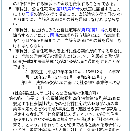
の2倍に相当する額以下の金銭を徴収することができる。
5
市長は、公営住宅等が
第1項第10号
の規定に該当すること
により
同項
の請求を行う場合には、当該請求を行う日の6か
月前までに、当該入居者にその旨を通知しなければならな
い。
6
市長は、借上げに係る公営住宅等が
第1項第11号
の規定に
該当することにより
同項
の請求を行う場合には、当該請求
を行う日の6か月前までに、当該入居者にその旨を通知しな
ければならない。
7
市長は、公営住宅等の借上げに係る契約が終了する場合に
は、当該公営住宅等の賃貸人に代わって、入居者に借地借
家法
(平成3年法律第90号)
第34条第1項の通知をすることが
できる。
(一部改正〔平成13年条例16号・15年12号・16年28
号・18年27号・24年31号・令和2年15号〕)
第3章
法第45条第1項に基づく社会福祉事業等への活
用
(社会福祉法人等に対する公営住宅の使用許可)
第43条
市長は、社会福祉法
(昭和26年法律第45号)
第22条に
規定する社会福祉法人その他公営住宅法第45条第1項の事
業等を定める省令
(平成8年厚生省・建設省令第1号)
第2条に
規定する者
(以下「社会福祉法人等」という。)
が公営住宅
を使用して同省令第1条に規定する事業
(以下「社会福祉事
業等」という。)
を行うことが必要であると認める場合にお
いては、当該社会福祉法人等に対して、公営住宅の適正か