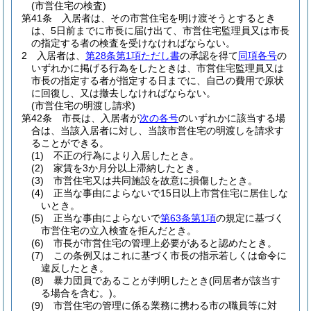
(市営住宅の検査)
第41条
入居者は、その市営住宅を明け渡そうとするとき
は、5日前までに市長に届け出て、市営住宅監理員又は市長
の指定する者の検査を受けなければならない。
2
入居者は、
第28条第1項ただし書
の承認を得て
同項各号
の
いずれかに掲げる行為をしたときは、市営住宅監理員又は
市長の指定する者が指定する日までに、自己の費用で原状
に回復し、又は撤去しなければならない。
(市営住宅の明渡し請求)
第42条
市長は、入居者が
次の各号
のいずれかに該当する場
合は、当該入居者に対し、当該市営住宅の明渡しを請求す
ることができる。
(1)
不正の行為により入居したとき。
(2)
家賃を3か月分以上滞納したとき。
(3)
市営住宅又は共同施設を故意に損傷したとき。
(4)
正当な事由によらないで15日以上市営住宅に居住しな
いとき。
(5)
正当な事由によらないで
第63条第1項
の規定に基づく
市営住宅の立入検査を拒んだとき。
(6)
市長が市営住宅の管理上必要があると認めたとき。
(7)
この条例又はこれに基づく市長の指示若しくは命令に
違反したとき。
(8)
暴力団員であることが判明したとき
(同居者が該当す
る場合を含む。)
。
(9)
市営住宅の管理に係る業務に携わる市の職員等に対