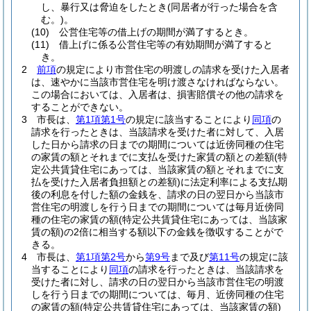
し、暴行又は脅迫をしたとき
(同居者が行った場合を含
む。)
。
(10)
公営住宅等の借上げの期間が満了するとき。
(11)
借上げに係る公営住宅等の有効期間が満了すると
き。
2
前項
の規定により市営住宅の明渡しの請求を受けた入居者
は、速やかに当該市営住宅を明け渡さなければならない。
この場合においては、入居者は、損害賠償その他の請求を
することができない。
3
市長は、
第1項第1号
の規定に該当することにより
同項
の
請求を行ったときは、当該請求を受けた者に対して、入居
した日から請求の日までの期間については近傍同種の住宅
の家賃の額とそれまでに支払を受けた家賃の額との差額
(特
定公共賃貸住宅にあっては、当該家賃の額とそれまでに支
払を受けた入居者負担額との差額)
に法定利率による支払期
後の利息を付した額の金銭を、請求の日の翌日から当該市
営住宅の明渡しを行う日までの期間については毎月近傍同
種の住宅の家賃の額
(特定公共賃貸住宅にあっては、当該家
賃の額)
の2倍に相当する額以下の金銭を徴収することがで
きる。
4
市長は、
第1項第2号
から
第9号
まで及び
第11号
の規定に該
当することにより
同項
の請求を行ったときは、当該請求を
受けた者に対し、請求の日の翌日から当該市営住宅の明渡
しを行う日までの期間については、毎月、近傍同種の住宅
の家賃の額
(特定公共賃貸住宅にあっては、当該家賃の額)