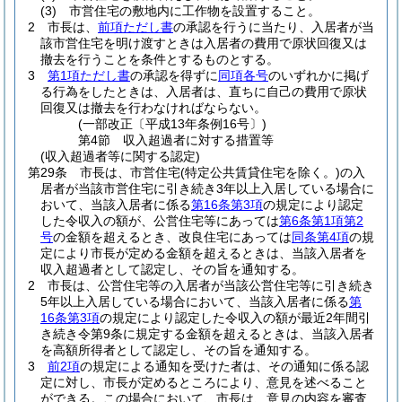
(3)
市営住宅の敷地内に工作物を設置すること。
2
市長は、
前項ただし書
の承認を行うに当たり、入居者が当
該市営住宅を明け渡すときは入居者の費用で原状回復又は
撤去を行うことを条件とするものとする。
3
第1項ただし書
の承認を得ずに
同項各号
のいずれかに掲げ
る行為をしたときは、入居者は、直ちに自己の費用で原状
回復又は撤去を行わなければならない。
(一部改正〔平成13年条例16号〕)
第4節
収入超過者に対する措置等
(収入超過者等に関する認定)
第29条
市長は、市営住宅
(特定公共賃貸住宅を除く。)
の入
居者が当該市営住宅に引き続き3年以上入居している場合に
おいて、当該入居者に係る
第16条第3項
の規定により認定
した令収入の額が、公営住宅等にあっては
第6条第1項第2
号
の金額を超えるとき、改良住宅にあっては
同条第4項
の規
定により市長が定める金額を超えるときは、当該入居者を
収入超過者として認定し、その旨を通知する。
2
市長は、公営住宅等の入居者が当該公営住宅等に引き続き
5年以上入居している場合において、当該入居者に係る
第
16条第3項
の規定により認定した令収入の額が最近2年間引
き続き令第9条に規定する金額を超えるときは、当該入居者
を高額所得者として認定し、その旨を通知する。
3
前2項
の規定による通知を受けた者は、その通知に係る認
定に対し、市長が定めるところにより、意見を述べること
ができる。
この場合において、市長は、意見の内容を審査