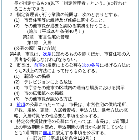
長が指定するもの
(以下「指定管理者」という。)
に行わせ
ることができる。
2
指定管理者が行う業務の範囲は、次のとおりとする。
(1)
市営住宅等の維持及び修繕に関すること。
(2)
その他市長が必要と認める業務を行うこと。
(追加〔平成20年条例40号〕)
第2章
市営住宅の管理
第1節
入居
(公募の原則及び方法)
第4条
市長は、
次条
に定めるものを除くほか、市営住宅の入
居者を公募しなければならない。
2
市長は、
前項
の規定による公募を
次の各号
に掲げる方法の
うち2以上の方法によって行うものとする。
(1)
新聞への掲載
(2)
テレビジョンによる放送
(3)
市庁舎その他市の区域内の適当な場所における掲示
(4)
市の広報紙への掲載
(5)
その他市長が認める方法
3
前項
の公募に当たっては、市長は、市営住宅の供給場所、
戸数、規格、家賃、入居者資格、申込方法、選考方法の概
略、入居時期その他必要な事項を公示する。
4
特定公共賃貸住宅の公募に当たっては、市長は、1週間以
上の申込期間を定め、申込期間の初日から起算して少なく
とも1週間前に
前項
に規定する事項を公示する。
(一部改正〔平成16年条例128号〕)