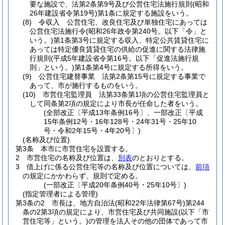
要な施設で、法第2条第9号及び公営住宅法施行規則
(昭和
26年建設省令第19号)
第1条に規定する施設をいう。
(8)
令収入 公営住宅、改良住宅及び単独住宅にあっては
公営住宅法施行令
(昭和26年政令第240号。以下「令」と
いう。)
第1条第3号に規定する収入、特定公共賃貸住宅に
あっては特定優良賃貸住宅の供給の促進に関する法律施
行規則
(平成5年建設省令第16号。以下「促進法施行規
則」という。)
第1条第4号に規定する所得をいう。
(9)
公営住宅建替事業 法第2条第15号に規定する事業で
あって、市が施行するものをいう。
(10)
市営住宅監理員 法第33条第1項の公営住宅監理員と
して同条第2項の規定により市長が任命した者をいう。
(全部改正〔平成13年条例16号〕、一部改正〔平成
15年条例12号・16年128号・24年31号・25年10
号・令和2年15号・4年20号〕)
(名称及び位置)
第3条
本市に市営住宅を設置する。
2
市営住宅の名称及び位置は、
別表
のとおりとする。
3
借上げに係る公営住宅等の名称及び位置については、
前項
の規定にかかわらず、規則で定める。
(一部改正〔平成20年条例40号・25年10号〕)
(指定管理者による管理)
第3条の2
市長は、地方自治法
(昭和22年法律第67号)
第244
条の2第3項の規定により、市営住宅及び共同施設
(以下「市
営住宅等」という。)
の管理を法人その他の団体であって市