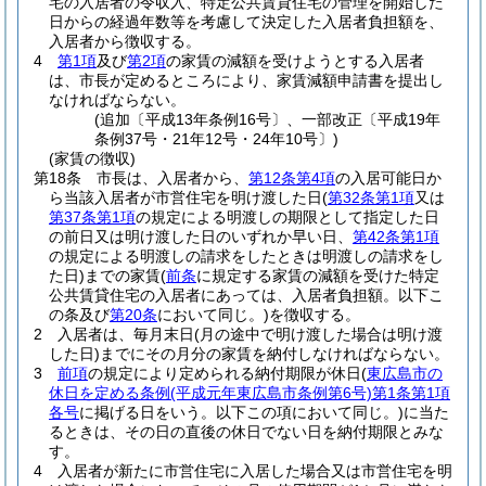
宅の入居者の令収入、特定公共賃貸住宅の管理を開始した
日からの経過年数等を考慮して決定した入居者負担額を、
入居者から徴収する。
4
第1項
及び
第2項
の家賃の減額を受けようとする入居者
は、市長が定めるところにより、家賃減額申請書を提出し
なければならない。
(追加〔平成13年条例16号〕、一部改正〔平成19年
条例37号・21年12号・24年10号〕)
(家賃の徴収)
第18条
市長は、入居者から、
第12条第4項
の入居可能日か
ら当該入居者が市営住宅を明け渡した日
(
第32条第1項
又は
第37条第1項
の規定による明渡しの期限として指定した日
の前日又は明け渡した日のいずれか早い日、
第42条第1項
の規定による明渡しの請求をしたときは明渡しの請求をし
た日)
までの家賃
(
前条
に規定する家賃の減額を受けた特定
公共賃貸住宅の入居者にあっては、入居者負担額。以下こ
の条及び
第20条
において同じ。)
を徴収する。
2
入居者は、毎月末日
(月の途中で明け渡した場合は明け渡
した日)
までにその月分の家賃を納付しなければならない。
3
前項
の規定により定められる納付期限が休日
(
東広島市の
休日を定める条例
(平成元年東広島市条例第6号)
第1条第1項
各号
に掲げる日をいう。以下この項において同じ。)
に当た
るときは、その日の直後の休日でない日を納付期限とみな
す。
4
入居者が新たに市営住宅に入居した場合又は市営住宅を明