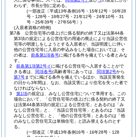
入に係る事項については、
同項第2号ア
及び
ウ
の規定にかか
わらず、市長が別に定める。
(一部改正〔平成13年条例16号・15年12号・16年28
号・128号・18年27号・21年12号・24年10号・31
号・25年39号・27年56号〕)
(入居者資格の特例)
第7条
公営住宅等の借上げに係る契約の終了又は法第44条
第3項の規定による公営住宅の用途の廃止により当該公営住
宅等の明渡しをしようとする入居者が、当該明渡しに伴い
他の公営住宅等に入居の申込みをした場合においては、そ
の者は、
前条第1項各号
に掲げる条件を備えている者とみな
す。
2
前条第1項第2号イ
に掲げる公営住宅へ入居することがで
きる者は、
同項各号
(高齢者等にあっては、
同項第2号
から
第7号
まで)
に掲げる条件を備えているほか、当該災害発生
の日から3年間は、なお、当該災害により住宅を失った者で
なければならない。
3
第1項
の規定は、みなし公営住宅について準用する。
この
場合において、「公営住宅等の借上げに係る契約の終了又
は法第44条第3項の規定による公営住宅」とあるのは「み
なし公営住宅」と、「当該公営住宅等」とあるのは「当該
みなし公営住宅」と、「他の公営住宅等」とあるのは「他
のみなし公営住宅又は単独住宅」と読み替えるものとす
る。
(一部改正〔平成13年条例16号・16年28号・128