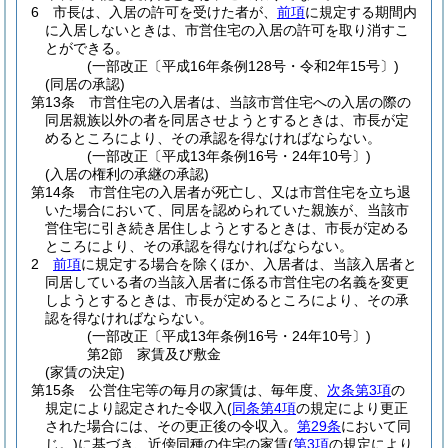
6
市長は、入居の許可を受けた者が、
前項
に規定する期間内
に入居しないときは、市営住宅の入居の許可を取り消すこ
とができる。
(一部改正〔平成16年条例128号・令和2年15号〕)
(同居の承認)
第13条
市営住宅の入居者は、当該市営住宅への入居の際の
同居親族以外の者を同居させようとするときは、市長が定
めるところにより、その承認を得なければならない。
(一部改正〔平成13年条例16号・24年10号〕)
(入居の権利の承継の承認)
第14条
市営住宅の入居者が死亡し、又は市営住宅を立ち退
いた場合において、同居を認められていた親族が、当該市
営住宅に引き続き居住しようとするときは、市長が定める
ところにより、その承認を得なければならない。
2
前項
に規定する場合を除くほか、入居者は、当該入居者と
同居している者の当該入居者に係る市営住宅の名義を変更
しようとするときは、市長が定めるところにより、その承
認を得なければならない。
(一部改正〔平成13年条例16号・24年10号〕)
第2節
家賃及び敷金
(家賃の決定)
第15条
公営住宅等の毎月の家賃は、毎年度、
次条第3項
の
規定により認定された令収入
(
同条第4項
の規定により更正
された場合には、その更正後の令収入。
第29条
において同
じ。)
に基づき、近傍同種の住宅の家賃
(
第3項
の規定により