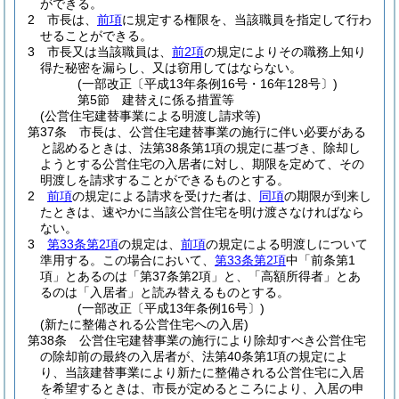
ができる。
2
市長は、
前項
に規定する権限を、当該職員を指定して行わ
せることができる。
3
市長又は当該職員は、
前2項
の規定によりその職務上知り
得た秘密を漏らし、又は窃用してはならない。
(一部改正〔平成13年条例16号・16年128号〕)
第5節
建替えに係る措置等
(公営住宅建替事業による明渡し請求等)
第37条
市長は、公営住宅建替事業の施行に伴い必要がある
と認めるときは、法第38条第1項の規定に基づき、除却し
ようとする公営住宅の入居者に対し、期限を定めて、その
明渡しを請求することができるものとする。
2
前項
の規定による請求を受けた者は、
同項
の期限が到来し
たときは、速やかに当該公営住宅を明け渡さなければなら
ない。
3
第33条第2項
の規定は、
前項
の規定による明渡しについて
準用する。
この場合において、
第33条第2項
中「前条第1
項」とあるのは「第37条第2項」と、「高額所得者」とあ
るのは「入居者」と読み替えるものとする。
(一部改正〔平成13年条例16号〕)
(新たに整備される公営住宅への入居)
第38条
公営住宅建替事業の施行により除却すべき公営住宅
の除却前の最終の入居者が、法第40条第1項の規定によ
り、当該建替事業により新たに整備される公営住宅に入居
を希望するときは、市長が定めるところにより、入居の申