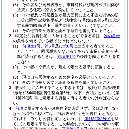
(5)
その者及び同居親族が、市町村税及び地方公共団体が
賃貸する住宅の家賃を滞納していないこと。
(6)
その者及び同居親族が暴力団員による不当な行為の防
止等に関する法律
(平成3年法律第77号)
第2条第6号に規定
する暴力団員
(以下「暴力団員」という。)
でないこと。
(7)
その他市長が必要と認める条件を備えていること。
2
特定公共賃貸住宅に入居することができる者は、
次の各号
の条件を備えている者でなければならない。
(1)
前項第1号
、
第5号
及び
第6号
に該当する者であるこ
と。
ただし、同居親族がない者であって市長が定める基
準に該当するときは、
同項第1号
の条件を備えることを要
しない。
(2)
その者の令収入が、規則で定める基準に該当するこ
と。
(3)
現に自ら居住するための住宅を必要としていること。
(4)
その他市長が必要と認める条件を備えていること。
3
改良住宅に入居することができる者は、改良住宅等管理要
領
(昭和54年建設省住整発第6号。以下「要領」という。)
第
11第2項第1号に規定する資格を有する者でなければならな
い。
4
前項
に規定する者が改良住宅に入居せず、又は居住しなく
なった場合においては、当該改良住宅を公営住宅とみなし
て
(以下「みなし公営住宅」という。)
、
第1項
(
第2号イ
を除
く。)
の規定を準用する。
この場合において、その者の令収