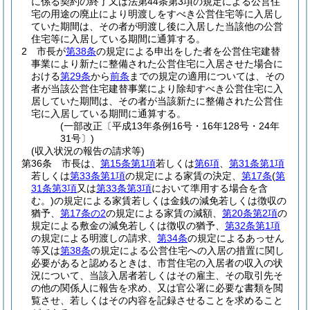
に係る契約の終了又は法第44条第3項の規定による公営住
宅の用途の廃止により明渡しをすべき公営住宅等に入居し
ていた期間は、その者が明渡し後に入居した当該他の公営
住宅等に入居している期間に通算する。
2
市長が
第38条
の規定による申出をした者を公営住宅建替
事業により新たに整備された公営住宅に入居させた場合に
おける
第29条
から
前条
までの規定の適用については、その
者が当該公営住宅建替事業により除却すべき公営住宅に入
居していた期間は、その者が当該新たに整備された公営住
宅に入居している期間に通算する。
(一部改正〔平成13年条例16号・16年128号・24年
31号〕)
(収入状況の報告の請求等)
第36条
市長は、
第15条第1項
若しくは
第6項
、
第31条第1項
若しくは
第33条第1項
の規定による家賃の決定、
第17条
(
第
31条第3項
又は
第33条第3項
において準用する場合を含
む。)
の規定による家賃若しくは金銭の減免若しくは徴収の
猶予、
第17条の2
の規定による家賃の減額、
第20条第2項
の
規定による敷金の減免若しくは徴収の猶予、
第32条第1項
の規定による明渡しの請求、
第34条
の規定によるあっせん
等又は
第38条
の規定による公営住宅への入居の措置に関し
必要があると認めるときは、市営住宅の入居者の収入の状
況について、当該入居者若しくはその雇主、その取引先そ
の他の関係人に報告を求め、又は官公署に必要な書類を閲
覧させ、若しくはその内容を記録させることを求めること