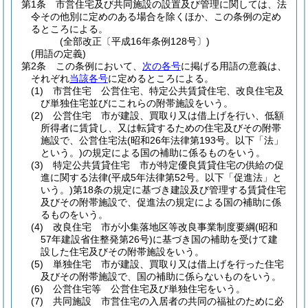
第1条
市営住宅及び共同施設の設置及び管理に関しては、法
令その他別に定めのある場合を除くほか、この条例の定め
るところによる。
(全部改正〔平成16年条例128号〕)
(用語の定義)
第2条
この条例において、
次の各号
に掲げる用語の意義は、
それぞれ
当該各号
に定めるところによる。
(1)
市営住宅 公営住宅、特定公共賃貸住宅、改良住宅及
び単独住宅並びにこれらの附帯施設をいう。
(2)
公営住宅 市が建設、買取り又は借上げを行い、低額
所得者に賃貸し、又は転貸するための住宅及びその附帯
施設で、公営住宅法
(昭和26年法律第193号。以下「法」
という。)
の規定による国の補助に係るものをいう。
(3)
特定公共賃貸住宅 市が特定優良賃貸住宅の供給の促
進に関する法律
(平成5年法律第52号。以下「促進法」と
いう。)
第18条の規定に基づき建設及び管理する賃貸住宅
及びその附帯施設で、促進法の規定による国の補助に係
るものをいう。
(4)
改良住宅 市が小集落地区等改良事業制度要綱
(昭和
57年建設省住整発第26号)
に基づき国の補助を受けて建
設した住宅及びその附帯施設をいう。
(5)
単独住宅 市が建設、買取り又は借上げを行った住宅
及びその附帯施設で、国の補助に係らないものをいう。
(6)
公営住宅等 公営住宅及び単独住宅をいう。
(7)
共同施設 市営住宅の入居者の共同の福祉のために必