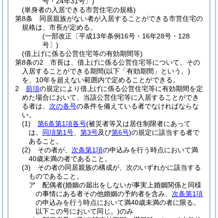
号・24年31号〕)
(単身者の入居できる市営住宅の規格)
第8条
同居親族がない者が入居することができる市営住宅の
規格は、市長が定める。
(一部改正〔平成13年条例16号・16年28号・128
号〕)
(借上げに係る公営住宅等の有効期間等)
第8条の2
市長は、借上げに係る公営住宅等について、その
入居することができる期間
(以下「有効期間」という。)
を、10年を超えない範囲内で定めることができる。
2
前項
の規定により借上げに係る公営住宅等に有効期間を定
めた場合において、当該公営住宅等に入居することができ
る者は、
次の各号
の条件を備えている者でなければならな
い。
(1)
第6条第1項各号
(被災者等又は居住制限者にあって
は、
同項第1号
、
第3号
及び
第6号
)
の規定に該当する者で
あること。
(2)
その者が、
次条第1項
の申込みを行う時点において満
40歳未満の者であること。
(3)
その者の同居親族の構成が、次のいずれかに該当する
ものであること。
ア
配偶者
(婚姻の届出をしないが事実上婚姻関係と同様
の事情にある者その他婚姻の予約者を含み、
次条第1項
の申込みを行う時点において満40歳未満の者に限る。
以下この号において同じ。)
のみ