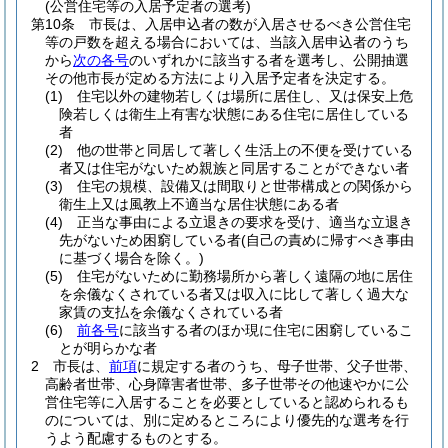
(公営住宅等の入居予定者の選考)
第10条
市長は、入居申込者の数が入居させるべき公営住宅
等の戸数を超える場合においては、当該入居申込者のうち
から
次の各号
のいずれかに該当する者を選考し、公開抽選
その他市長が定める方法により入居予定者を決定する。
(1)
住宅以外の建物若しくは場所に居住し、又は保安上危
険若しくは衛生上有害な状態にある住宅に居住している
者
(2)
他の世帯と同居して著しく生活上の不便を受けている
者又は住宅がないため親族と同居することができない者
(3)
住宅の規模、設備又は間取りと世帯構成との関係から
衛生上又は風教上不適当な居住状態にある者
(4)
正当な事由による立退きの要求を受け、適当な立退き
先がないため困窮している者
(自己の責めに帰すべき事由
に基づく場合を除く。)
(5)
住宅がないために勤務場所から著しく遠隔の地に居住
を余儀なくされている者又は収入に比して著しく過大な
家賃の支払を余儀なくされている者
(6)
前各号
に該当する者のほか現に住宅に困窮しているこ
とが明らかな者
2
市長は、
前項
に規定する者のうち、母子世帯、父子世帯、
高齢者世帯、心身障害者世帯、多子世帯その他速やかに公
営住宅等に入居することを必要としていると認められるも
のについては、別に定めるところにより優先的な選考を行
うよう配慮するものとする。