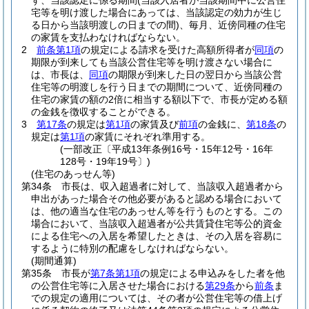
ず、当該認定に係る期間
(当該入居者が当該期間中に公営住
宅等を明け渡した場合にあっては、当該認定の効力が生じ
る日から当該明渡しの日までの間)
、毎月、近傍同種の住宅
の家賃を支払わなければならない。
2
前条第1項
の規定による請求を受けた高額所得者が
同項
の
期限が到来しても当該公営住宅等を明け渡さない場合に
は、市長は、
同項
の期限が到来した日の翌日から当該公営
住宅等の明渡しを行う日までの期間について、近傍同種の
住宅の家賃の額の2倍に相当する額以下で、市長が定める額
の金銭を徴収することができる。
3
第17条
の規定は
第1項
の家賃及び
前項
の金銭に、
第18条
の
規定は
第1項
の家賃にそれぞれ準用する。
(一部改正〔平成13年条例16号・15年12号・16年
128号・19年19号〕)
(住宅のあっせん等)
第34条
市長は、収入超過者に対して、当該収入超過者から
申出があった場合その他必要があると認める場合において
は、他の適当な住宅のあっせん等を行うものとする。
この
場合において、当該収入超過者が公共賃貸住宅等公的資金
による住宅への入居を希望したときは、その入居を容易に
するように特別の配慮をしなければならない。
(期間通算)
第35条
市長が
第7条第1項
の規定による申込みをした者を他
の公営住宅等に入居させた場合における
第29条
から
前条
ま
での規定の適用については、その者が公営住宅等の借上げ