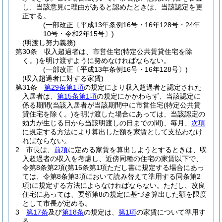
し、当該意見に理由があると認めたときは、当該認定を更
正する。
(一部改正〔平成13年条例16号・16年128号・24年
10号・令和2年15号〕)
(明渡し努力義務)
第30条
収入超過者は、市営住宅
(特定公共賃貸住宅を除
く。)
を明け渡すように努めなければならない。
(一部改正〔平成13年条例16号・16年128号〕)
(収入超過者に対する家賃)
第31条
第29条第1項
の規定により収入超過者と認定された
入居者は、
第15条第1項
の規定にかかわらず、当該認定に
係る期間
(当該入居者が当該期間中に市営住宅
(特定公共賃
貸住宅を除く。)
を明け渡した場合にあっては、当該認定の
効力が生じる日から当該明渡しの日までの間)
、毎月、
次項
に規定する方法により算出した額を家賃として支払わなけ
ればならない。
2
市長は、
前項
に定める家賃を算出しようとするときは、収
入超過者の収入を考慮し、近傍同種の住宅の家賃以下で、
令第8条第2項
(第16条第1項ただし書に規定する場合にあっ
ては、令第8条第3項において読み替えて準用する同条第2
項)
に規定する方法によらなければならない。
ただし、改良
住宅にあっては、要領第8の規定に基づき算出した額を限度
として市長が定める。
3
第17条
及び
第18条
の規定は、
第1項
の家賃について準用す
る。