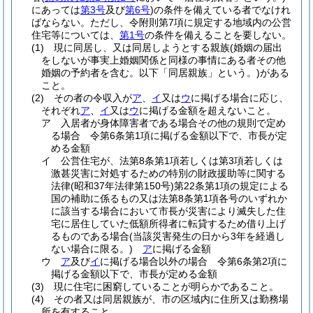
にあっては
第3号
及び
第6号
)
の条件を備えている者でなけれ
ばならない。
ただし、令附則第7項に規定する地域内の公営
住宅等については、
第1号
の条件を備えることを要しない。
(1)
現に同居し、又は同居しようとする親族
(婚姻の届出
をしないが事実上婚姻関係と同様の事情にある者その他
婚姻の予約者を含む。以下「同居親族」という。)
がある
こと。
(2)
その者の令収入が
ア
、
イ
又は
ウ
に掲げる場合に応じ、
それぞれ
ア
、
イ
又は
ウ
に掲げる金額を超えないこと。
ア
入居者が身体障害者である場合その他の規則で定め
る場合 令第6条第1項に掲げる金額以下で、市長が定
める金額
イ
公営住宅が、法第8条第1項若しくは第3項若しくは
激甚災害に対処するための特別の財政援助等に関する
法律
(昭和37年法律第150号)
第22条第1項の規定による
国の補助に係るもの又は法第8条第1項各号のいずれか
に該当する場合において市長が災害により滅失した住
宅に居住していた低額所得者に転貸するため借り上げ
るものである場合
(当該災害発生の日から3年を経過し
ない場合に限る。)
ア
に掲げる金額
ウ
ア
及び
イ
に掲げる場合以外の場合 令第6条第2項に
掲げる金額以下で、市長が定める金額
(3)
現に住宅に困窮していることが明らかであること。
(4)
その者又は同居親族が、市の区域内に住所又は勤務場
所を有すること。