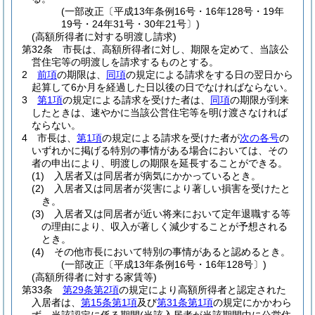
(一部改正〔平成13年条例16号・16年128号・19年
19号・24年31号・30年21号〕)
(高額所得者に対する明渡し請求)
第32条
市長は、高額所得者に対し、期限を定めて、当該公
営住宅等の明渡しを請求するものとする。
2
前項
の期限は、
同項
の規定による請求をする日の翌日から
起算して6か月を経過した日以後の日でなければならない。
3
第1項
の規定による請求を受けた者は、
同項
の期限が到来
したときは、速やかに当該公営住宅等を明け渡さなければ
ならない。
4
市長は、
第1項
の規定による請求を受けた者が
次の各号
の
いずれかに掲げる特別の事情がある場合においては、その
者の申出により、明渡しの期限を延長することができる。
(1)
入居者又は同居者が病気にかかっているとき。
(2)
入居者又は同居者が災害により著しい損害を受けたと
き。
(3)
入居者又は同居者が近い将来において定年退職する等
の理由により、収入が著しく減少することが予想される
とき。
(4)
その他市長において特別の事情があると認めるとき。
(一部改正〔平成13年条例16号・16年128号〕)
(高額所得者に対する家賃等)
第33条
第29条第2項
の規定により高額所得者と認定された
入居者は、
第15条第1項
及び
第31条第1項
の規定にかかわら