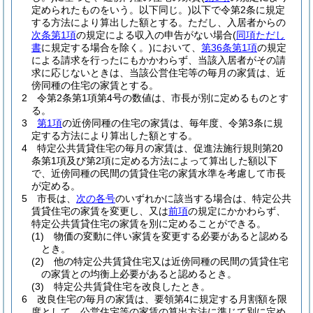
定められたものをいう。以下同じ。)
以下で令第2条に規定
する方法により算出した額とする。
ただし、入居者からの
次条第1項
の規定による収入の申告がない場合
(
同項ただし
書
に規定する場合を除く。)
において、
第36条第1項
の規定
による請求を行ったにもかかわらず、当該入居者がその請
求に応じないときは、当該公営住宅等の毎月の家賃は、近
傍同種の住宅の家賃とする。
2
令第2条第1項第4号の数値は、市長が別に定めるものとす
る。
3
第1項
の近傍同種の住宅の家賃は、毎年度、令第3条に規
定する方法により算出した額とする。
4
特定公共賃貸住宅の毎月の家賃は、促進法施行規則第20
条第1項及び第2項に定める方法によって算出した額以下
で、近傍同種の民間の賃貸住宅の家賃水準を考慮して市長
が定める。
5
市長は、
次の各号
のいずれかに該当する場合は、特定公共
賃貸住宅の家賃を変更し、又は
前項
の規定にかかわらず、
特定公共賃貸住宅の家賃を別に定めることができる。
(1)
物価の変動に伴い家賃を変更する必要があると認める
とき。
(2)
他の特定公共賃貸住宅又は近傍同種の民間の賃貸住宅
の家賃との均衡上必要があると認めるとき。
(3)
特定公共賃貸住宅を改良したとき。
6
改良住宅の毎月の家賃は、要領第4に規定する月割額を限
度として、公営住宅等の家賃の算出方法に準じて別に定め