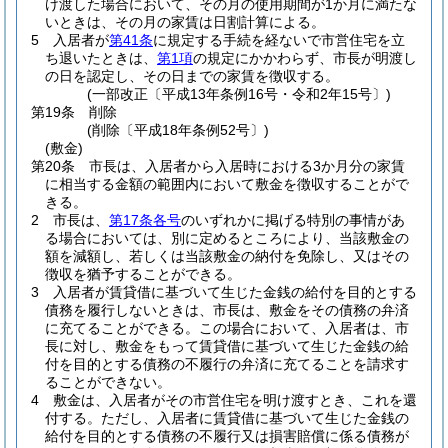
け渡した場合において、その月の使用期間が1か月に満たな
いときは、その月の家賃は日割計算による。
5
入居者が
第41条
に規定する手続を経ないで市営住宅を立
ち退いたときは、
第1項
の規定にかかわらず、市長が明渡し
の日を認定し、その日までの家賃を徴収する。
(一部改正〔平成13年条例16号・令和2年15号〕)
第19条
削除
(削除〔平成18年条例52号〕)
(敷金)
第20条
市長は、入居者から入居時における3か月分の家賃
に相当する金額の範囲内において敷金を徴収することがで
きる。
2
市長は、
第17条各号
のいずれかに掲げる特別の事情があ
る場合においては、別に定めるところにより、当該敷金の
額を減額し、若しくは当該敷金の納付を免除し、又はその
徴収を猶予することができる。
3
入居者が賃貸借に基づいて生じた金銭の給付を目的とする
債務を履行しないときは、市長は、敷金をその債務の弁済
に充てることができる。
この場合において、入居者は、市
長に対し、敷金をもって賃貸借に基づいて生じた金銭の給
付を目的とする債務の不履行の弁済に充てることを請求す
ることができない。
4
敷金は、入居者がその市営住宅を明け渡すとき、これを還
付する。
ただし、入居者に賃貸借に基づいて生じた金銭の
給付を目的とする債務の不履行又は損害賠償に係る債務が