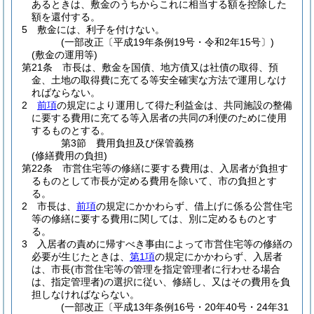
あるときは、敷金のうちからこれに相当する額を控除した
額を還付する。
5
敷金には、利子を付けない。
(一部改正〔平成19年条例19号・令和2年15号〕)
(敷金の運用等)
第21条
市長は、敷金を国債、地方債又は社債の取得、預
金、土地の取得費に充てる等安全確実な方法で運用しなけ
ればならない。
2
前項
の規定により運用して得た利益金は、共同施設の整備
に要する費用に充てる等入居者の共同の利便のために使用
するものとする。
第3節
費用負担及び保管義務
(修繕費用の負担)
第22条
市営住宅等の修繕に要する費用は、入居者が負担す
るものとして市長が定める費用を除いて、市の負担とす
る。
2
市長は、
前項
の規定にかかわらず、借上げに係る公営住宅
等の修繕に要する費用に関しては、別に定めるものとす
る。
3
入居者の責めに帰すべき事由によって市営住宅等の修繕の
必要が生じたときは、
第1項
の規定にかかわらず、入居者
は、市長
(市営住宅等の管理を指定管理者に行わせる場合
は、指定管理者)
の選択に従い、修繕し、又はその費用を負
担しなければならない。
(一部改正〔平成13年条例16号・20年40号・24年31