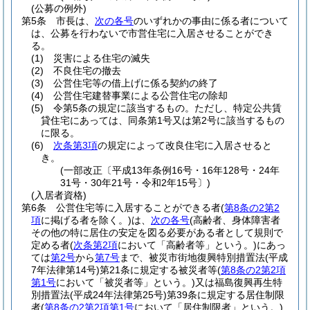
(公募の例外)
第5条
市長は、
次の各号
のいずれかの事由に係る者について
は、公募を行わないで市営住宅に入居させることができ
る。
(1)
災害による住宅の滅失
(2)
不良住宅の撤去
(3)
公営住宅等の借上げに係る契約の終了
(4)
公営住宅建替事業による公営住宅の除却
(5)
令第5条の規定に該当するもの。
ただし、特定公共賃
貸住宅にあっては、同条第1号又は第2号に該当するもの
に限る。
(6)
次条第3項
の規定によって改良住宅に入居させると
き。
(一部改正〔平成13年条例16号・16年128号・24年
31号・30年21号・令和2年15号〕)
(入居者資格)
第6条
公営住宅等に入居することができる者
(
第8条の2第2
項
に掲げる者を除く。)
は、
次の各号
(高齢者、身体障害者
その他の特に居住の安定を図る必要がある者として規則で
定める者
(
次条第2項
において「高齢者等」という。)
にあっ
ては
第2号
から
第7号
まで、被災市街地復興特別措置法
(平成
7年法律第14号)
第21条に規定する被災者等
(
第8条の2第2項
第1号
において「被災者等」という。)
又は福島復興再生特
別措置法
(平成24年法律第25号)
第39条に規定する居住制限
者
(
第8条の2第2項第1号
において「居住制限者」という。)