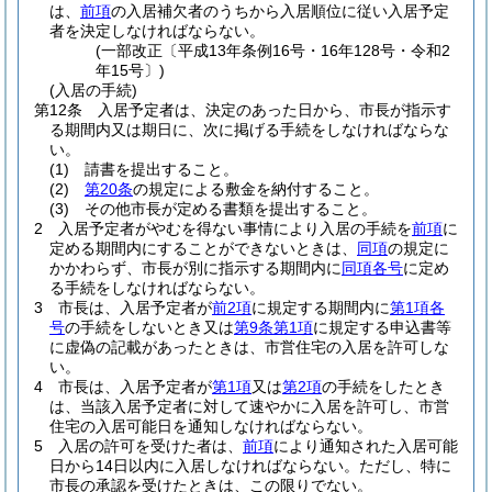
は、
前項
の入居補欠者のうちから入居順位に従い入居予定
者を決定しなければならない。
(一部改正〔平成13年条例16号・16年128号・令和2
年15号〕)
(入居の手続)
第12条
入居予定者は、決定のあった日から、市長が指示す
る期間内又は期日に、次に掲げる手続をしなければならな
い。
(1)
請書を提出すること。
(2)
第20条
の規定による敷金を納付すること。
(3)
その他市長が定める書類を提出すること。
2
入居予定者がやむを得ない事情により入居の手続を
前項
に
定める期間内にすることができないときは、
同項
の規定に
かかわらず、市長が別に指示する期間内に
同項各号
に定め
る手続をしなければならない。
3
市長は、入居予定者が
前2項
に規定する期間内に
第1項各
号
の手続をしないとき又は
第9条第1項
に規定する申込書等
に虚偽の記載があったときは、市営住宅の入居を許可しな
い。
4
市長は、入居予定者が
第1項
又は
第2項
の手続をしたとき
は、当該入居予定者に対して速やかに入居を許可し、市営
住宅の入居可能日を通知しなければならない。
5
入居の許可を受けた者は、
前項
により通知された入居可能
日から14日以内に入居しなければならない。
ただし、特に
市長の承認を受けたときは、この限りでない。