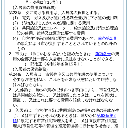
号・令和2年15号〕)
(入居者の費用負担義務)
第23条
次に掲げる費用は、入居者の負担とする。
(1)
電気、ガス及び水道に係る料金並びに下水道の使用料
(2)
汚物及びじんかいの処理に要する費用
(3)
共同施設又はエレベーター、給水施設及び汚水処理施
設の使用、維持又は運営に要する費用
(4)
市営住宅等の修繕に要する費用であって、
前条第1項
の規定により市が負担することとされているもの以外の
もの
2
市長は、特にやむを得ないと認めたときは、
前項各号
の費
用の全部又は一部を入居者に負担させないことができる。
(一部改正〔令和2年条例15号〕)
(入居者の保管義務)
第24条
入居者は、市営住宅又は共同施設の使用について、
必要な注意を払い、これらを正常な状態において維持しな
ければならない。
2
入居者は、自己の責めに帰すべき事由により、市営住宅又
は共同施設を滅失し、又は損傷したときは、これを原状に
回復し、又はこれに要する費用を賠償しなければならな
い。
3
入居者は、市営住宅又は共同施設に破損その他の事故が生
じ、又は生ずるおそれがあるときは、速やかに
第62条第2
項
に規定する市営住宅管理人を通じ、又は直接市営住宅監
理員
(市営住宅等の管理を指定管理者に行わせる場合は、指