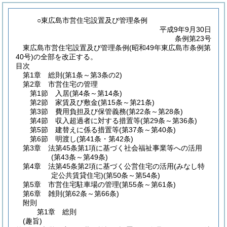
○東広島市営住宅設置及び管理条例
平成9年9月30日
条例第23号
東広島市営住宅設置及び管理条例(昭和49年東広島市条例第
40号)の全部を改正する。
目次
第1章
総則
(第1条～第3条の2)
第2章
市営住宅の管理
第1節
入居
(第4条～第14条)
第2節
家賃及び敷金
(第15条～第21条)
第3節
費用負担及び保管義務
(第22条～第28条)
第4節
収入超過者に対する措置等
(第29条～第36条)
第5節
建替えに係る措置等
(第37条～第40条)
第6節
明渡し
(第41条・第42条)
第3章
法第45条第1項に基づく社会福祉事業等への活用
(第43条～第49条)
第4章
法第45条第2項に基づく公営住宅の活用
(みなし特
定公共賃貸住宅)(第50条～第54条)
第5章
市営住宅駐車場の管理
(第55条～第61条)
第6章
雑則
(第62条～第66条)
附則
第1章
総則
(趣旨)