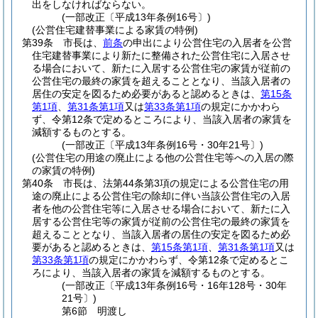
出をしなければならない。
(一部改正〔平成13年条例16号〕)
(公営住宅建替事業による家賃の特例)
第39条
市長は、
前条
の申出により公営住宅の入居者を公営
住宅建替事業により新たに整備された公営住宅に入居させ
る場合において、新たに入居する公営住宅の家賃が従前の
公営住宅の最終の家賃を超えることとなり、当該入居者の
居住の安定を図るため必要があると認めるときは、
第15条
第1項
、
第31条第1項
又は
第33条第1項
の規定にかかわら
ず、令第12条で定めるところにより、当該入居者の家賃を
減額するものとする。
(一部改正〔平成13年条例16号・30年21号〕)
(公営住宅の用途の廃止による他の公営住宅等への入居の際
の家賃の特例)
第40条
市長は、法第44条第3項の規定による公営住宅の用
途の廃止による公営住宅の除却に伴い当該公営住宅の入居
者を他の公営住宅等に入居させる場合において、新たに入
居する公営住宅等の家賃が従前の公営住宅の最終の家賃を
超えることとなり、当該入居者の居住の安定を図るため必
要があると認めるときは、
第15条第1項
、
第31条第1項
又は
第33条第1項
の規定にかかわらず、令第12条で定めるとこ
ろにより、当該入居者の家賃を減額するものとする。
(一部改正〔平成13年条例16号・16年128号・30年
21号〕)
第6節
明渡し