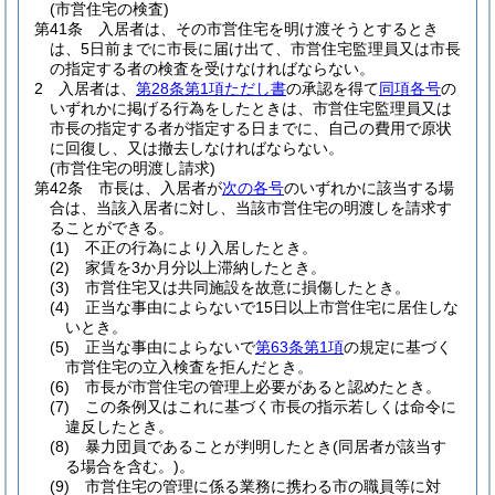
(市営住宅の検査)
第41条
入居者は、その市営住宅を明け渡そうとするとき
は、5日前までに市長に届け出て、市営住宅監理員又は市長
の指定する者の検査を受けなければならない。
2
入居者は、
第28条第1項ただし書
の承認を得て
同項各号
の
いずれかに掲げる行為をしたときは、市営住宅監理員又は
市長の指定する者が指定する日までに、自己の費用で原状
に回復し、又は撤去しなければならない。
(市営住宅の明渡し請求)
第42条
市長は、入居者が
次の各号
のいずれかに該当する場
合は、当該入居者に対し、当該市営住宅の明渡しを請求す
ることができる。
(1)
不正の行為により入居したとき。
(2)
家賃を3か月分以上滞納したとき。
(3)
市営住宅又は共同施設を故意に損傷したとき。
(4)
正当な事由によらないで15日以上市営住宅に居住しな
いとき。
(5)
正当な事由によらないで
第63条第1項
の規定に基づく
市営住宅の立入検査を拒んだとき。
(6)
市長が市営住宅の管理上必要があると認めたとき。
(7)
この条例又はこれに基づく市長の指示若しくは命令に
違反したとき。
(8)
暴力団員であることが判明したとき
(同居者が該当す
る場合を含む。)
。
(9)
市営住宅の管理に係る業務に携わる市の職員等に対