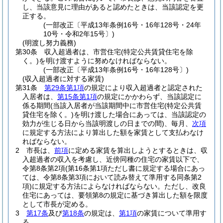
し、当該意見に理由があると認めたときは、当該認定を更
正する。
(一部改正〔平成13年条例16号・16年128号・24年
10号・令和2年15号〕)
(明渡し努力義務)
第30条
収入超過者は、市営住宅
(特定公共賃貸住宅を除
く。)
を明け渡すように努めなければならない。
(一部改正〔平成13年条例16号・16年128号〕)
(収入超過者に対する家賃)
第31条
第29条第1項
の規定により収入超過者と認定された
入居者は、
第15条第1項
の規定にかかわらず、当該認定に
係る期間
(当該入居者が当該期間中に市営住宅
(特定公共賃
貸住宅を除く。)
を明け渡した場合にあっては、当該認定の
効力が生じる日から当該明渡しの日までの間)
、毎月、
次項
に規定する方法により算出した額を家賃として支払わなけ
ればならない。
2
市長は、
前項
に定める家賃を算出しようとするときは、収
入超過者の収入を考慮し、近傍同種の住宅の家賃以下で、
令第8条第2項
(第16条第1項ただし書に規定する場合にあっ
ては、令第8条第3項において読み替えて準用する同条第2
項)
に規定する方法によらなければならない。
ただし、改良
住宅にあっては、要領第8の規定に基づき算出した額を限度
として市長が定める。
3
第17条
及び
第18条
の規定は、
第1項
の家賃について準用す
る。