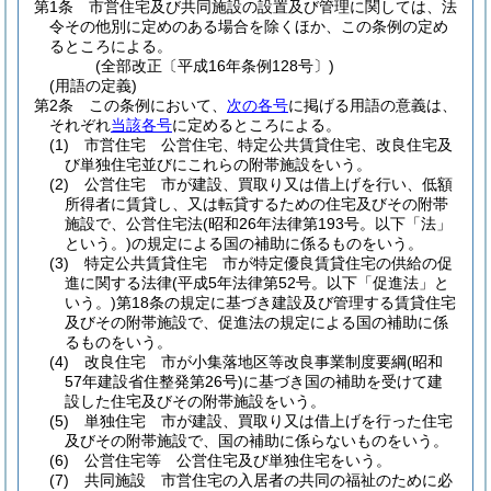
第1条
市営住宅及び共同施設の設置及び管理に関しては、法
令その他別に定めのある場合を除くほか、この条例の定め
るところによる。
(全部改正〔平成16年条例128号〕)
(用語の定義)
第2条
この条例において、
次の各号
に掲げる用語の意義は、
それぞれ
当該各号
に定めるところによる。
(1)
市営住宅 公営住宅、特定公共賃貸住宅、改良住宅及
び単独住宅並びにこれらの附帯施設をいう。
(2)
公営住宅 市が建設、買取り又は借上げを行い、低額
所得者に賃貸し、又は転貸するための住宅及びその附帯
施設で、公営住宅法
(昭和26年法律第193号。以下「法」
という。)
の規定による国の補助に係るものをいう。
(3)
特定公共賃貸住宅 市が特定優良賃貸住宅の供給の促
進に関する法律
(平成5年法律第52号。以下「促進法」と
いう。)
第18条の規定に基づき建設及び管理する賃貸住宅
及びその附帯施設で、促進法の規定による国の補助に係
るものをいう。
(4)
改良住宅 市が小集落地区等改良事業制度要綱
(昭和
57年建設省住整発第26号)
に基づき国の補助を受けて建
設した住宅及びその附帯施設をいう。
(5)
単独住宅 市が建設、買取り又は借上げを行った住宅
及びその附帯施設で、国の補助に係らないものをいう。
(6)
公営住宅等 公営住宅及び単独住宅をいう。
(7)
共同施設 市営住宅の入居者の共同の福祉のために必