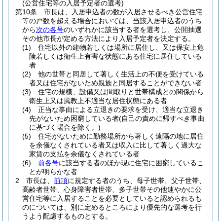
(公営住宅等の入居予定者の選考)
第10条
市長は、入居申込者の数が入居させるべき公営住宅
等の戸数を超える場合においては、当該入居申込者のうち
から
次の各号
のいずれかに該当する者を選考し、公開抽選
その他市長が定める方法により入居予定者を決定する。
(1)
住宅以外の建物若しくは場所に居住し、又は保安上危
険若しくは衛生上有害な状態にある住宅に居住している
者
(2)
他の世帯と同居して著しく生活上の不便を受けている
者又は住宅がないため親族と同居することができない者
(3)
住宅の規模、設備又は間取りと世帯構成との関係から
衛生上又は風教上不適当な居住状態にある者
(4)
正当な事由による立退きの要求を受け、適当な立退き
先がないため困窮している者
(自己の責めに帰すべき事由
に基づく場合を除く。)
(5)
住宅がないために勤務場所から著しく遠隔の地に居住
を余儀なくされている者又は収入に比して著しく過大な
家賃の支払を余儀なくされている者
(6)
前各号
に該当する者のほか現に住宅に困窮しているこ
とが明らかな者
2
市長は、
前項
に規定する者のうち、母子世帯、父子世帯、
高齢者世帯、心身障害者世帯、多子世帯その他速やかに公
営住宅等に入居することを必要としていると認められるも
のについては、別に定めるところにより優先的な選考を行
うよう配慮するものとする。