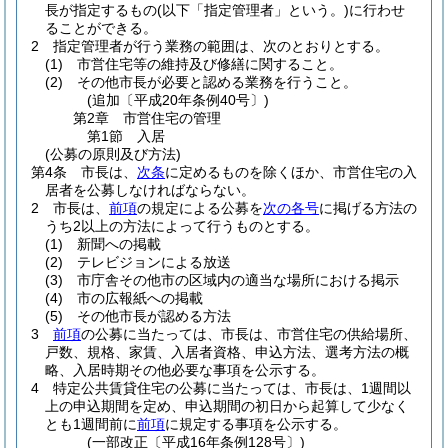
長が指定するもの
(以下「指定管理者」という。)
に行わせ
ることができる。
2
指定管理者が行う業務の範囲は、次のとおりとする。
(1)
市営住宅等の維持及び修繕に関すること。
(2)
その他市長が必要と認める業務を行うこと。
(追加〔平成20年条例40号〕)
第2章
市営住宅の管理
第1節
入居
(公募の原則及び方法)
第4条
市長は、
次条
に定めるものを除くほか、市営住宅の入
居者を公募しなければならない。
2
市長は、
前項
の規定による公募を
次の各号
に掲げる方法の
うち2以上の方法によって行うものとする。
(1)
新聞への掲載
(2)
テレビジョンによる放送
(3)
市庁舎その他市の区域内の適当な場所における掲示
(4)
市の広報紙への掲載
(5)
その他市長が認める方法
3
前項
の公募に当たっては、市長は、市営住宅の供給場所、
戸数、規格、家賃、入居者資格、申込方法、選考方法の概
略、入居時期その他必要な事項を公示する。
4
特定公共賃貸住宅の公募に当たっては、市長は、1週間以
上の申込期間を定め、申込期間の初日から起算して少なく
とも1週間前に
前項
に規定する事項を公示する。
(一部改正〔平成16年条例128号〕)