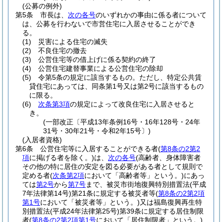
(公募の例外)
第5条
市長は、
次の各号
のいずれかの事由に係る者について
は、公募を行わないで市営住宅に入居させることができ
る。
(1)
災害による住宅の滅失
(2)
不良住宅の撤去
(3)
公営住宅等の借上げに係る契約の終了
(4)
公営住宅建替事業による公営住宅の除却
(5)
令第5条の規定に該当するもの。
ただし、特定公共賃
貸住宅にあっては、同条第1号又は第2号に該当するもの
に限る。
(6)
次条第3項
の規定によって改良住宅に入居させると
き。
(一部改正〔平成13年条例16号・16年128号・24年
31号・30年21号・令和2年15号〕)
(入居者資格)
第6条
公営住宅等に入居することができる者
(
第8条の2第2
項
に掲げる者を除く。)
は、
次の各号
(高齢者、身体障害者
その他の特に居住の安定を図る必要がある者として規則で
定める者
(
次条第2項
において「高齢者等」という。)
にあっ
ては
第2号
から
第7号
まで、被災市街地復興特別措置法
(平成
7年法律第14号)
第21条に規定する被災者等
(
第8条の2第2項
第1号
において「被災者等」という。)
又は福島復興再生特
別措置法
(平成24年法律第25号)
第39条に規定する居住制限
者
(
第8条の2第2項第1号
において「居住制限者」という。)