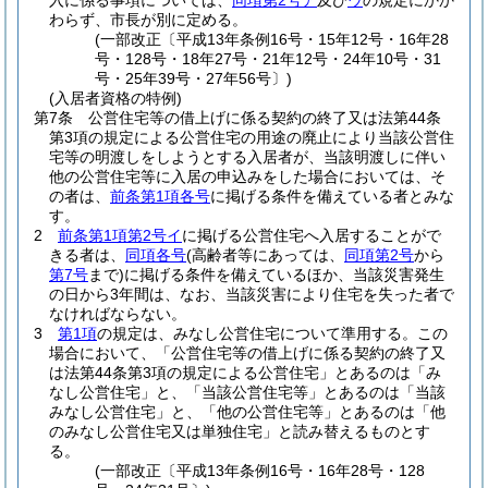
入に係る事項については、
同項第2号ア
及び
ウ
の規定にかか
わらず、市長が別に定める。
(一部改正〔平成13年条例16号・15年12号・16年28
号・128号・18年27号・21年12号・24年10号・31
号・25年39号・27年56号〕)
(入居者資格の特例)
第7条
公営住宅等の借上げに係る契約の終了又は法第44条
第3項の規定による公営住宅の用途の廃止により当該公営住
宅等の明渡しをしようとする入居者が、当該明渡しに伴い
他の公営住宅等に入居の申込みをした場合においては、そ
の者は、
前条第1項各号
に掲げる条件を備えている者とみな
す。
2
前条第1項第2号イ
に掲げる公営住宅へ入居することがで
きる者は、
同項各号
(高齢者等にあっては、
同項第2号
から
第7号
まで)
に掲げる条件を備えているほか、当該災害発生
の日から3年間は、なお、当該災害により住宅を失った者で
なければならない。
3
第1項
の規定は、みなし公営住宅について準用する。
この
場合において、「公営住宅等の借上げに係る契約の終了又
は法第44条第3項の規定による公営住宅」とあるのは「み
なし公営住宅」と、「当該公営住宅等」とあるのは「当該
みなし公営住宅」と、「他の公営住宅等」とあるのは「他
のみなし公営住宅又は単独住宅」と読み替えるものとす
る。
(一部改正〔平成13年条例16号・16年28号・128