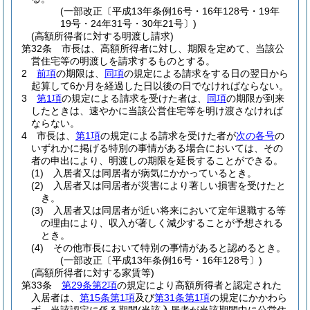
(一部改正〔平成13年条例16号・16年128号・19年
19号・24年31号・30年21号〕)
(高額所得者に対する明渡し請求)
第32条
市長は、高額所得者に対し、期限を定めて、当該公
営住宅等の明渡しを請求するものとする。
2
前項
の期限は、
同項
の規定による請求をする日の翌日から
起算して6か月を経過した日以後の日でなければならない。
3
第1項
の規定による請求を受けた者は、
同項
の期限が到来
したときは、速やかに当該公営住宅等を明け渡さなければ
ならない。
4
市長は、
第1項
の規定による請求を受けた者が
次の各号
の
いずれかに掲げる特別の事情がある場合においては、その
者の申出により、明渡しの期限を延長することができる。
(1)
入居者又は同居者が病気にかかっているとき。
(2)
入居者又は同居者が災害により著しい損害を受けたと
き。
(3)
入居者又は同居者が近い将来において定年退職する等
の理由により、収入が著しく減少することが予想される
とき。
(4)
その他市長において特別の事情があると認めるとき。
(一部改正〔平成13年条例16号・16年128号〕)
(高額所得者に対する家賃等)
第33条
第29条第2項
の規定により高額所得者と認定された
入居者は、
第15条第1項
及び
第31条第1項
の規定にかかわら