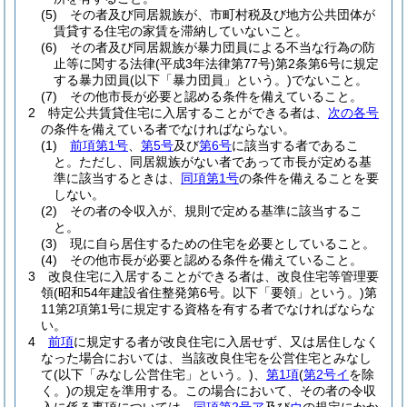
(5)
その者及び同居親族が、市町村税及び地方公共団体が
賃貸する住宅の家賃を滞納していないこと。
(6)
その者及び同居親族が暴力団員による不当な行為の防
止等に関する法律
(平成3年法律第77号)
第2条第6号に規定
する暴力団員
(以下「暴力団員」という。)
でないこと。
(7)
その他市長が必要と認める条件を備えていること。
2
特定公共賃貸住宅に入居することができる者は、
次の各号
の条件を備えている者でなければならない。
(1)
前項第1号
、
第5号
及び
第6号
に該当する者であるこ
と。
ただし、同居親族がない者であって市長が定める基
準に該当するときは、
同項第1号
の条件を備えることを要
しない。
(2)
その者の令収入が、規則で定める基準に該当するこ
と。
(3)
現に自ら居住するための住宅を必要としていること。
(4)
その他市長が必要と認める条件を備えていること。
3
改良住宅に入居することができる者は、改良住宅等管理要
領
(昭和54年建設省住整発第6号。以下「要領」という。)
第
11第2項第1号に規定する資格を有する者でなければならな
い。
4
前項
に規定する者が改良住宅に入居せず、又は居住しなく
なった場合においては、当該改良住宅を公営住宅とみなし
て
(以下「みなし公営住宅」という。)
、
第1項
(
第2号イ
を除
く。)
の規定を準用する。
この場合において、その者の令収