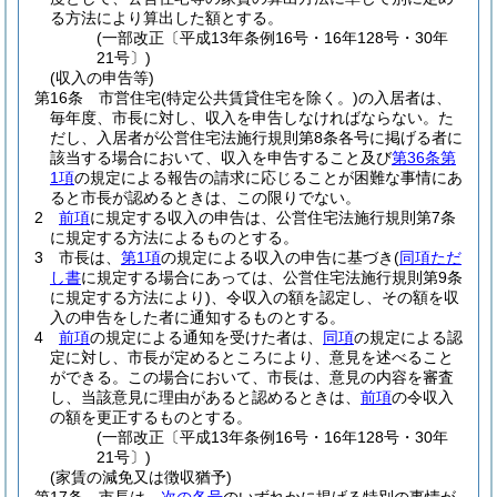
る方法により算出した額とする。
(一部改正〔平成13年条例16号・16年128号・30年
21号〕)
(収入の申告等)
第16条
市営住宅
(特定公共賃貸住宅を除く。)
の入居者は、
毎年度、市長に対し、収入を申告しなければならない。
た
だし、入居者が公営住宅法施行規則第8条各号に掲げる者に
該当する場合において、収入を申告すること及び
第36条第
1項
の規定による報告の請求に応じることが困難な事情にあ
ると市長が認めるときは、この限りでない。
2
前項
に規定する収入の申告は、公営住宅法施行規則第7条
に規定する方法によるものとする。
3
市長は、
第1項
の規定による収入の申告に基づき
(
同項ただ
し書
に規定する場合にあっては、公営住宅法施行規則第9条
に規定する方法により)
、令収入の額を認定し、その額を収
入の申告をした者に通知するものとする。
4
前項
の規定による通知を受けた者は、
同項
の規定による認
定に対し、市長が定めるところにより、意見を述べること
ができる。
この場合において、市長は、意見の内容を審査
し、当該意見に理由があると認めるときは、
前項
の令収入
の額を更正するものとする。
(一部改正〔平成13年条例16号・16年128号・30年
21号〕)
(家賃の減免又は徴収猶予)