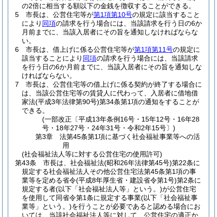
の2倍に相当する額以下の金銭を徴収することができる。
5
市長は、公営住宅等が
第1項第10号
の規定に該当すること
により
同項
の請求を行う場合には、当該請求を行う日の6か
月前までに、当該入居者にその旨を通知しなければならな
い。
6
市長は、借上げに係る公営住宅等が
第1項第11号
の規定に
該当することにより
同項
の請求を行う場合には、当該請求
を行う日の6か月前までに、当該入居者にその旨を通知しな
ければならない。
7
市長は、公営住宅等の借上げに係る契約が終了する場合に
は、当該公営住宅等の賃貸人に代わって、入居者に借地借
家法
(平成3年法律第90号)
第34条第1項の通知をすることが
できる。
(一部改正〔平成13年条例16号・15年12号・16年28
号・18年27号・24年31号・令和2年15号〕)
第3章
法第45条第1項に基づく社会福祉事業等への活
用
(社会福祉法人等に対する公営住宅の使用許可)
第43条
市長は、社会福祉法
(昭和26年法律第45号)
第22条に
規定する社会福祉法人その他公営住宅法第45条第1項の事
業等を定める省令
(平成8年厚生省・建設省令第1号)
第2条に
規定する者
(以下「社会福祉法人等」という。)
が公営住宅
を使用して同省令第1条に規定する事業
(以下「社会福祉事
業等」という。)
を行うことが必要であると認める場合にお
いては、当該社会福祉法人等に対して、公営住宅の適正か