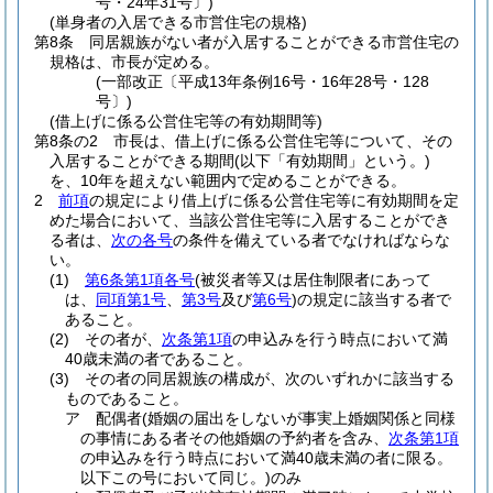
号・24年31号〕)
(単身者の入居できる市営住宅の規格)
第8条
同居親族がない者が入居することができる市営住宅の
規格は、市長が定める。
(一部改正〔平成13年条例16号・16年28号・128
号〕)
(借上げに係る公営住宅等の有効期間等)
第8条の2
市長は、借上げに係る公営住宅等について、その
入居することができる期間
(以下「有効期間」という。)
を、10年を超えない範囲内で定めることができる。
2
前項
の規定により借上げに係る公営住宅等に有効期間を定
めた場合において、当該公営住宅等に入居することができ
る者は、
次の各号
の条件を備えている者でなければならな
い。
(1)
第6条第1項各号
(被災者等又は居住制限者にあって
は、
同項第1号
、
第3号
及び
第6号
)
の規定に該当する者で
あること。
(2)
その者が、
次条第1項
の申込みを行う時点において満
40歳未満の者であること。
(3)
その者の同居親族の構成が、次のいずれかに該当する
ものであること。
ア
配偶者
(婚姻の届出をしないが事実上婚姻関係と同様
の事情にある者その他婚姻の予約者を含み、
次条第1項
の申込みを行う時点において満40歳未満の者に限る。
以下この号において同じ。)
のみ