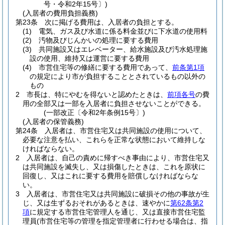
号・令和2年15号〕)
(入居者の費用負担義務)
第23条
次に掲げる費用は、入居者の負担とする。
(1)
電気、ガス及び水道に係る料金並びに下水道の使用料
(2)
汚物及びじんかいの処理に要する費用
(3)
共同施設又はエレベーター、給水施設及び汚水処理施
設の使用、維持又は運営に要する費用
(4)
市営住宅等の修繕に要する費用であって、
前条第1項
の規定により市が負担することとされているもの以外の
もの
2
市長は、特にやむを得ないと認めたときは、
前項各号
の費
用の全部又は一部を入居者に負担させないことができる。
(一部改正〔令和2年条例15号〕)
(入居者の保管義務)
第24条
入居者は、市営住宅又は共同施設の使用について、
必要な注意を払い、これらを正常な状態において維持しな
ければならない。
2
入居者は、自己の責めに帰すべき事由により、市営住宅又
は共同施設を滅失し、又は損傷したときは、これを原状に
回復し、又はこれに要する費用を賠償しなければならな
い。
3
入居者は、市営住宅又は共同施設に破損その他の事故が生
じ、又は生ずるおそれがあるときは、速やかに
第62条第2
項
に規定する市営住宅管理人を通じ、又は直接市営住宅監
理員
(市営住宅等の管理を指定管理者に行わせる場合は、指