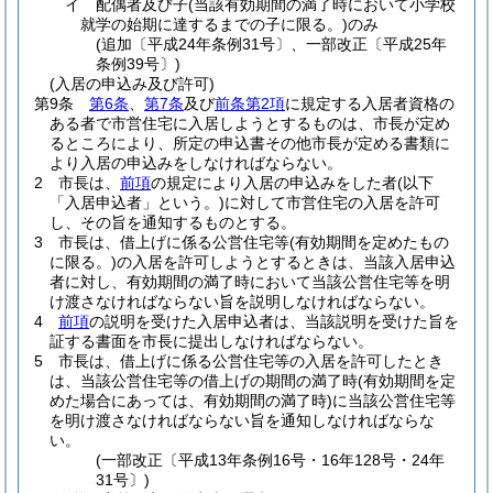
イ
配偶者及び子
(当該有効期間の満了時において小学校
就学の始期に達するまでの子に限る。)
のみ
(追加〔平成24年条例31号〕、一部改正〔平成25年
条例39号〕)
(入居の申込み及び許可)
第9条
第6条
、
第7条
及び
前条第2項
に規定する入居者資格の
ある者で市営住宅に入居しようとするものは、市長が定め
るところにより、所定の申込書その他市長が定める書類に
より入居の申込みをしなければならない。
2
市長は、
前項
の規定により入居の申込みをした者
(以下
「入居申込者」という。)
に対して市営住宅の入居を許可
し、その旨を通知するものとする。
3
市長は、借上げに係る公営住宅等
(有効期間を定めたもの
に限る。)
の入居を許可しようとするときは、当該入居申込
者に対し、有効期間の満了時において当該公営住宅等を明
け渡さなければならない旨を説明しなければならない。
4
前項
の説明を受けた入居申込者は、当該説明を受けた旨を
証する書面を市長に提出しなければならない。
5
市長は、借上げに係る公営住宅等の入居を許可したとき
は、当該公営住宅等の借上げの期間の満了時
(有効期間を定
めた場合にあっては、有効期間の満了時)
に当該公営住宅等
を明け渡さなければならない旨を通知しなければならな
い。
(一部改正〔平成13年条例16号・16年128号・24年
31号〕)