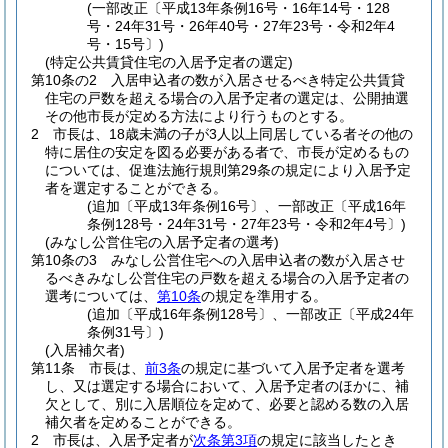
(一部改正〔平成13年条例16号・16年14号・128
号・24年31号・26年40号・27年23号・令和2年4
号・15号〕)
(特定公共賃貸住宅の入居予定者の選定)
第10条の2
入居申込者の数が入居させるべき特定公共賃貸
住宅の戸数を超える場合の入居予定者の選定は、公開抽選
その他市長が定める方法により行うものとする。
2
市長は、18歳未満の子が3人以上同居している者その他の
特に居住の安定を図る必要がある者で、市長が定めるもの
については、促進法施行規則第29条の規定により入居予定
者を選定することができる。
(追加〔平成13年条例16号〕、一部改正〔平成16年
条例128号・24年31号・27年23号・令和2年4号〕)
(みなし公営住宅の入居予定者の選考)
第10条の3
みなし公営住宅への入居申込者の数が入居させ
るべきみなし公営住宅の戸数を超える場合の入居予定者の
選考については、
第10条
の規定を準用する。
(追加〔平成16年条例128号〕、一部改正〔平成24年
条例31号〕)
(入居補欠者)
第11条
市長は、
前3条
の規定に基づいて入居予定者を選考
し、又は選定する場合において、入居予定者のほかに、補
欠として、別に入居順位を定めて、必要と認める数の入居
補欠者を定めることができる。
2
市長は、入居予定者が
次条第3項
の規定に該当したとき