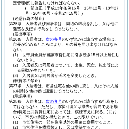
定管理者)
に報告しなければならない。
(一部改正〔平成13年条例16号・15年12号・18年27
号・20年40号・令和2年15号〕)
(迷惑行為の禁止)
第25条
入居者及び同居者は、周辺の環境を乱し、又は他に
迷惑を及ぼす行為をしてはならない。
(届出事項)
第26条
入居者は、
次の各号
のいずれかに該当する場合は、
市長が定めるところにより、その旨を届け出なければなら
ない。
(1)
世帯員全員が当該市営住宅に引き続き15日以上居住し
ないとき。
(2)
入居者又は同居者について、出生、死亡、転出等によ
る異動が生じたとき。
(3)
入居者又は同居者が氏名を変更したとき。
(転貸等の禁止)
第27条
入居者は、市営住宅を他の者に貸し、又はその入居
の権利を他の者に譲渡してはならない。
(承認事項)
第28条
入居者は、
次の各号
のいずれかに該当する行為をし
てはならない。
ただし、原状回復又は撤去が容易である場
合
(特定公共賃貸住宅にあっては、模様替えに限る。)
にお
いて、市長の承認を得たときは、この限りでない。
(1)
市営住宅の一部を住宅以外の用途に併用すること。
(2)
市営住宅を模様替えし、又は増築すること。