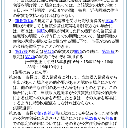
ず、当該認定に係る期間
(当該入居者が当該期間中に公営住
宅等を明け渡した場合にあっては、当該認定の効力が生じ
る日から当該明渡しの日までの間)
、毎月、近傍同種の住宅
の家賃を支払わなければならない。
2
前条第1項
の規定による請求を受けた高額所得者が
同項
の
期限が到来しても当該公営住宅等を明け渡さない場合に
は、市長は、
同項
の期限が到来した日の翌日から当該公営
住宅等の明渡しを行う日までの期間について、近傍同種の
住宅の家賃の額の2倍に相当する額以下で、市長が定める額
の金銭を徴収することができる。
3
第17条
の規定は
第1項
の家賃及び
前項
の金銭に、
第18条
の
規定は
第1項
の家賃にそれぞれ準用する。
(一部改正〔平成13年条例16号・15年12号・16年
128号・19年19号〕)
(住宅のあっせん等)
第34条
市長は、収入超過者に対して、当該収入超過者から
申出があった場合その他必要があると認める場合において
は、他の適当な住宅のあっせん等を行うものとする。
この
場合において、当該収入超過者が公共賃貸住宅等公的資金
による住宅への入居を希望したときは、その入居を容易に
するように特別の配慮をしなければならない。
(期間通算)
第35条
市長が
第7条第1項
の規定による申込みをした者を他
の公営住宅等に入居させた場合における
第29条
から
前条
ま
での規定の適用については、その者が公営住宅等の借上げ