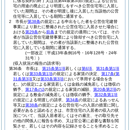
に係る契約の終了又は法第44条第3項の規定による公営住
宅の用途の廃止により明渡しをすべき公営住宅等に入居し
ていた期間は、その者が明渡し後に入居した当該他の公営
住宅等に入居している期間に通算する。
2
市長が
第38条
の規定による申出をした者を公営住宅建替
事業により新たに整備された公営住宅に入居させた場合に
おける
第29条
から
前条
までの規定の適用については、その
者が当該公営住宅建替事業により除却すべき公営住宅に入
居していた期間は、その者が当該新たに整備された公営住
宅に入居している期間に通算する。
(一部改正〔平成13年条例16号・16年128号・24年
31号〕)
(収入状況の報告の請求等)
第36条
市長は、
第15条第1項
若しくは
第6項
、
第31条第1項
若しくは
第33条第1項
の規定による家賃の決定、
第17条
(
第
31条第3項
又は
第33条第3項
において準用する場合を含
む。)
の規定による家賃若しくは金銭の減免若しくは徴収の
猶予、
第17条の2
の規定による家賃の減額、
第20条第2項
の
規定による敷金の減免若しくは徴収の猶予、
第32条第1項
の規定による明渡しの請求、
第34条
の規定によるあっせん
等又は
第38条
の規定による公営住宅への入居の措置に関し
必要があると認めるときは、市営住宅の入居者の収入の状
況について、当該入居者若しくはその雇主、その取引先そ
の他の関係人に報告を求め、又は官公署に必要な書類を閲
覧させ、若しくはその内容を記録させることを求めること