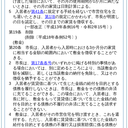
け渡した場合において、その月の使用期間が1か月に満たな
いときは、その月の家賃は日割計算による。
5
入居者が
第41条
に規定する手続を経ないで市営住宅を立
ち退いたときは、
第1項
の規定にかかわらず、市長が明渡し
の日を認定し、その日までの家賃を徴収する。
(一部改正〔平成13年条例16号・令和2年15号〕)
第19条
削除
(削除〔平成18年条例52号〕)
(敷金)
第20条
市長は、入居者から入居時における3か月分の家賃
に相当する金額の範囲内において敷金を徴収することがで
きる。
2
市長は、
第17条各号
のいずれかに掲げる特別の事情があ
る場合においては、別に定めるところにより、当該敷金の
額を減額し、若しくは当該敷金の納付を免除し、又はその
徴収を猶予することができる。
3
入居者が賃貸借に基づいて生じた金銭の給付を目的とする
債務を履行しないときは、市長は、敷金をその債務の弁済
に充てることができる。
この場合において、入居者は、市
長に対し、敷金をもって賃貸借に基づいて生じた金銭の給
付を目的とする債務の不履行の弁済に充てることを請求す
ることができない。
4
敷金は、入居者がその市営住宅を明け渡すとき、これを還
付する。
ただし、入居者に賃貸借に基づいて生じた金銭の
給付を目的とする債務の不履行又は損害賠償に係る債務が