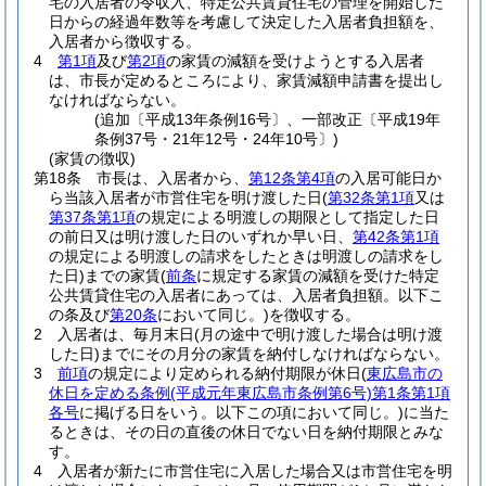
宅の入居者の令収入、特定公共賃貸住宅の管理を開始した
日からの経過年数等を考慮して決定した入居者負担額を、
入居者から徴収する。
4
第1項
及び
第2項
の家賃の減額を受けようとする入居者
は、市長が定めるところにより、家賃減額申請書を提出し
なければならない。
(追加〔平成13年条例16号〕、一部改正〔平成19年
条例37号・21年12号・24年10号〕)
(家賃の徴収)
第18条
市長は、入居者から、
第12条第4項
の入居可能日か
ら当該入居者が市営住宅を明け渡した日
(
第32条第1項
又は
第37条第1項
の規定による明渡しの期限として指定した日
の前日又は明け渡した日のいずれか早い日、
第42条第1項
の規定による明渡しの請求をしたときは明渡しの請求をし
た日)
までの家賃
(
前条
に規定する家賃の減額を受けた特定
公共賃貸住宅の入居者にあっては、入居者負担額。以下こ
の条及び
第20条
において同じ。)
を徴収する。
2
入居者は、毎月末日
(月の途中で明け渡した場合は明け渡
した日)
までにその月分の家賃を納付しなければならない。
3
前項
の規定により定められる納付期限が休日
(
東広島市の
休日を定める条例
(平成元年東広島市条例第6号)
第1条第1項
各号
に掲げる日をいう。以下この項において同じ。)
に当た
るときは、その日の直後の休日でない日を納付期限とみな
す。
4
入居者が新たに市営住宅に入居した場合又は市営住宅を明