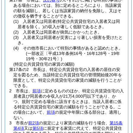
第17条
市長は、
次の各号
のいずれかに掲げる特別の事情が
ある場合においては、別に定めるところにより、当該家賃
の額を減額し、若しくは当該家賃の納付を免除し、又はそ
の徴収を猶予することができる。
(1)
入居者又は同居者
(特定公共賃貸住宅の入居者又は同
居者を除く。)
の収入が著しく低額であるとき。
(2)
入居者又は同居者が病気にかかったとき。
(3)
入居者又は同居者が災害により著しい損害を受けたと
き。
(4)
その他市長において特別の事情があると認めたとき。
(一部改正〔平成13年条例16号・16年128号・19年
19号・30年21号〕)
(特定公共賃貸住宅の家賃の減額)
第17条の2
市長は、特定公共賃貸住宅の入居者の居住の安
定を図るため、当該特定公共賃貸住宅の管理開始後20年を
限度として、特定公共賃貸住宅の家賃の減額を行うことが
できる。
2
市長は、
前項
に定めるもののほか、特定公共賃貸住宅の入
居者及び同居者の令収入が21万4,000円以下であり、か
つ、規則で定める場合に該当するときは、当該入居者に係
る特定公共賃貸住宅の家賃の減額を行うことができる。
こ
の場合において、
前項
の規定中年限に係る部分は、適用し
ない。
3
市長が
前2項
の規定により家賃の減額を行う場合、
第15条
第4項
又は
第5項
に規定する家賃に代えて、特定公共賃貸住