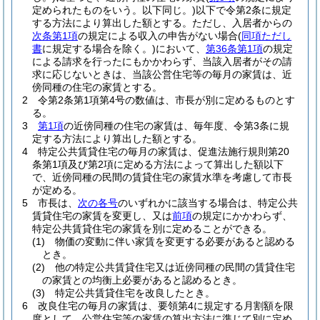
定められたものをいう。以下同じ。)
以下で令第2条に規定
する方法により算出した額とする。
ただし、入居者からの
次条第1項
の規定による収入の申告がない場合
(
同項ただし
書
に規定する場合を除く。)
において、
第36条第1項
の規定
による請求を行ったにもかかわらず、当該入居者がその請
求に応じないときは、当該公営住宅等の毎月の家賃は、近
傍同種の住宅の家賃とする。
2
令第2条第1項第4号の数値は、市長が別に定めるものとす
る。
3
第1項
の近傍同種の住宅の家賃は、毎年度、令第3条に規
定する方法により算出した額とする。
4
特定公共賃貸住宅の毎月の家賃は、促進法施行規則第20
条第1項及び第2項に定める方法によって算出した額以下
で、近傍同種の民間の賃貸住宅の家賃水準を考慮して市長
が定める。
5
市長は、
次の各号
のいずれかに該当する場合は、特定公共
賃貸住宅の家賃を変更し、又は
前項
の規定にかかわらず、
特定公共賃貸住宅の家賃を別に定めることができる。
(1)
物価の変動に伴い家賃を変更する必要があると認める
とき。
(2)
他の特定公共賃貸住宅又は近傍同種の民間の賃貸住宅
の家賃との均衡上必要があると認めるとき。
(3)
特定公共賃貸住宅を改良したとき。
6
改良住宅の毎月の家賃は、要領第4に規定する月割額を限
度として、公営住宅等の家賃の算出方法に準じて別に定め