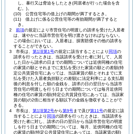
し、暴行又は脅迫をしたとき
(同居者が行った場合を含
む。)
。
(10)
公営住宅等の借上げの期間が満了するとき。
(11)
借上げに係る公営住宅等の有効期間が満了すると
き。
2
前項
の規定により市営住宅の明渡しの請求を受けた入居者
は、速やかに当該市営住宅を明け渡さなければならない。
この場合においては、入居者は、損害賠償その他の請求を
することができない。
3
市長は、
第1項第1号
の規定に該当することにより
同項
の
請求を行ったときは、当該請求を受けた者に対して、入居
した日から請求の日までの期間については近傍同種の住宅
の家賃の額とそれまでに支払を受けた家賃の額との差額
(特
定公共賃貸住宅にあっては、当該家賃の額とそれまでに支
払を受けた入居者負担額との差額)
に法定利率による支払期
後の利息を付した額の金銭を、請求の日の翌日から当該市
営住宅の明渡しを行う日までの期間については毎月近傍同
種の住宅の家賃の額
(特定公共賃貸住宅にあっては、当該家
賃の額)
の2倍に相当する額以下の金銭を徴収することがで
きる。
4
市長は、
第1項第2号
から
第9号
まで及び
第11号
の規定に該
当することにより
同項
の請求を行ったときは、当該請求を
受けた者に対し、請求の日の翌日から当該市営住宅の明渡
しを行う日までの期間については、毎月、近傍同種の住宅
の家賃の額
(特定公共賃貸住宅にあっては、当該家賃の額)