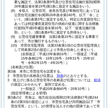
要な施設で、法第2条第9号及び公営住宅法施行規則
(昭和
26年建設省令第19号)
第1条に規定する施設をいう。
(8)
令収入 公営住宅、改良住宅及び単独住宅にあっては
公営住宅法施行令
(昭和26年政令第240号。以下「令」と
いう。)
第1条第3号に規定する収入、特定公共賃貸住宅に
あっては特定優良賃貸住宅の供給の促進に関する法律施
行規則
(平成5年建設省令第16号。以下「促進法施行規
則」という。)
第1条第4号に規定する所得をいう。
(9)
公営住宅建替事業 法第2条第15号に規定する事業で
あって、市が施行するものをいう。
(10)
市営住宅監理員 法第33条第1項の公営住宅監理員と
して同条第2項の規定により市長が任命した者をいう。
(全部改正〔平成13年条例16号〕、一部改正〔平成
15年条例12号・16年128号・24年31号・25年10
号・令和2年15号・4年20号〕)
(名称及び位置)
第3条
本市に市営住宅を設置する。
2
市営住宅の名称及び位置は、
別表
のとおりとする。
3
借上げに係る公営住宅等の名称及び位置については、
前項
の規定にかかわらず、規則で定める。
(一部改正〔平成20年条例40号・25年10号〕)
(指定管理者による管理)
第3条の2
市長は、地方自治法
(昭和22年法律第67号)
第244
条の2第3項の規定により、市営住宅及び共同施設
(以下「市
営住宅等」という。)
の管理を法人その他の団体であって市