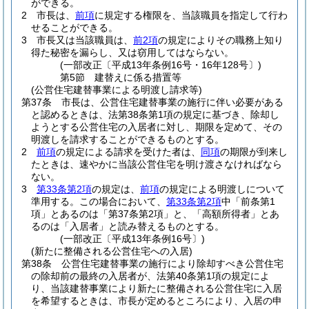
ができる。
2
市長は、
前項
に規定する権限を、当該職員を指定して行わ
せることができる。
3
市長又は当該職員は、
前2項
の規定によりその職務上知り
得た秘密を漏らし、又は窃用してはならない。
(一部改正〔平成13年条例16号・16年128号〕)
第5節
建替えに係る措置等
(公営住宅建替事業による明渡し請求等)
第37条
市長は、公営住宅建替事業の施行に伴い必要がある
と認めるときは、法第38条第1項の規定に基づき、除却し
ようとする公営住宅の入居者に対し、期限を定めて、その
明渡しを請求することができるものとする。
2
前項
の規定による請求を受けた者は、
同項
の期限が到来し
たときは、速やかに当該公営住宅を明け渡さなければなら
ない。
3
第33条第2項
の規定は、
前項
の規定による明渡しについて
準用する。
この場合において、
第33条第2項
中「前条第1
項」とあるのは「第37条第2項」と、「高額所得者」とあ
るのは「入居者」と読み替えるものとする。
(一部改正〔平成13年条例16号〕)
(新たに整備される公営住宅への入居)
第38条
公営住宅建替事業の施行により除却すべき公営住宅
の除却前の最終の入居者が、法第40条第1項の規定によ
り、当該建替事業により新たに整備される公営住宅に入居
を希望するときは、市長が定めるところにより、入居の申