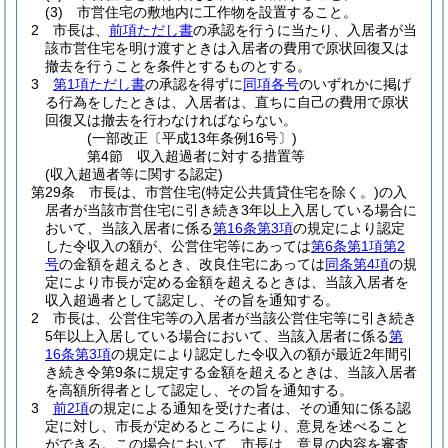
(3)
市営住宅の敷地内に工作物を設置すること。
2
市長は、
前項ただし書
の承認を行うに当たり、入居者が当
該市営住宅を明け渡すときは入居者の費用で原状回復又は
撤去を行うことを条件とするものとする。
3
第1項ただし書
の承認を得ずに
同項各号
のいずれかに掲げ
る行為をしたときは、入居者は、直ちに自己の費用で原状
回復又は撤去を行わなければならない。
(一部改正〔平成13年条例16号〕)
第4節
収入超過者に対する措置等
(収入超過者等に関する認定)
第29条
市長は、市営住宅
(特定公共賃貸住宅を除く。)
の入
居者が当該市営住宅に引き続き3年以上入居している場合に
おいて、当該入居者に係る
第16条第3項
の規定により認定
した令収入の額が、公営住宅等にあっては
第6条第1項第2
号
の金額を超えるとき、改良住宅にあっては
同条第4項
の規
定により市長が定める金額を超えるときは、当該入居者を
収入超過者として認定し、その旨を通知する。
2
市長は、公営住宅等の入居者が当該公営住宅等に引き続き
5年以上入居している場合において、当該入居者に係る
第
16条第3項
の規定により認定した令収入の額が最近2年間引
き続き令第9条に規定する金額を超えるときは、当該入居者
を高額所得者として認定し、その旨を通知する。
3
前2項
の規定による通知を受けた者は、その通知に係る認
定に対し、市長が定めるところにより、意見を述べること
ができる。
この場合において、市長は、意見の内容を審査