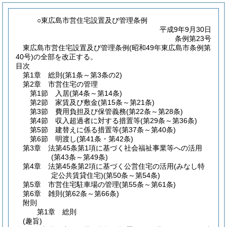
○東広島市営住宅設置及び管理条例
平成9年9月30日
条例第23号
東広島市営住宅設置及び管理条例(昭和49年東広島市条例第
40号)の全部を改正する。
目次
第1章
総則
(第1条～第3条の2)
第2章
市営住宅の管理
第1節
入居
(第4条～第14条)
第2節
家賃及び敷金
(第15条～第21条)
第3節
費用負担及び保管義務
(第22条～第28条)
第4節
収入超過者に対する措置等
(第29条～第36条)
第5節
建替えに係る措置等
(第37条～第40条)
第6節
明渡し
(第41条・第42条)
第3章
法第45条第1項に基づく社会福祉事業等への活用
(第43条～第49条)
第4章
法第45条第2項に基づく公営住宅の活用
(みなし特
定公共賃貸住宅)(第50条～第54条)
第5章
市営住宅駐車場の管理
(第55条～第61条)
第6章
雑則
(第62条～第66条)
附則
第1章
総則
(趣旨)