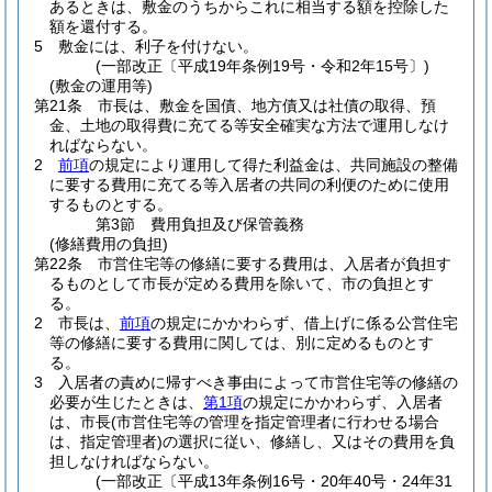
あるときは、敷金のうちからこれに相当する額を控除した
額を還付する。
5
敷金には、利子を付けない。
(一部改正〔平成19年条例19号・令和2年15号〕)
(敷金の運用等)
第21条
市長は、敷金を国債、地方債又は社債の取得、預
金、土地の取得費に充てる等安全確実な方法で運用しなけ
ればならない。
2
前項
の規定により運用して得た利益金は、共同施設の整備
に要する費用に充てる等入居者の共同の利便のために使用
するものとする。
第3節
費用負担及び保管義務
(修繕費用の負担)
第22条
市営住宅等の修繕に要する費用は、入居者が負担す
るものとして市長が定める費用を除いて、市の負担とす
る。
2
市長は、
前項
の規定にかかわらず、借上げに係る公営住宅
等の修繕に要する費用に関しては、別に定めるものとす
る。
3
入居者の責めに帰すべき事由によって市営住宅等の修繕の
必要が生じたときは、
第1項
の規定にかかわらず、入居者
は、市長
(市営住宅等の管理を指定管理者に行わせる場合
は、指定管理者)
の選択に従い、修繕し、又はその費用を負
担しなければならない。
(一部改正〔平成13年条例16号・20年40号・24年31