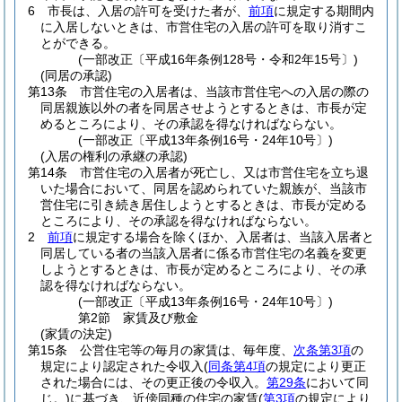
6
市長は、入居の許可を受けた者が、
前項
に規定する期間内
に入居しないときは、市営住宅の入居の許可を取り消すこ
とができる。
(一部改正〔平成16年条例128号・令和2年15号〕)
(同居の承認)
第13条
市営住宅の入居者は、当該市営住宅への入居の際の
同居親族以外の者を同居させようとするときは、市長が定
めるところにより、その承認を得なければならない。
(一部改正〔平成13年条例16号・24年10号〕)
(入居の権利の承継の承認)
第14条
市営住宅の入居者が死亡し、又は市営住宅を立ち退
いた場合において、同居を認められていた親族が、当該市
営住宅に引き続き居住しようとするときは、市長が定める
ところにより、その承認を得なければならない。
2
前項
に規定する場合を除くほか、入居者は、当該入居者と
同居している者の当該入居者に係る市営住宅の名義を変更
しようとするときは、市長が定めるところにより、その承
認を得なければならない。
(一部改正〔平成13年条例16号・24年10号〕)
第2節
家賃及び敷金
(家賃の決定)
第15条
公営住宅等の毎月の家賃は、毎年度、
次条第3項
の
規定により認定された令収入
(
同条第4項
の規定により更正
された場合には、その更正後の令収入。
第29条
において同
じ。)
に基づき、近傍同種の住宅の家賃
(
第3項
の規定により