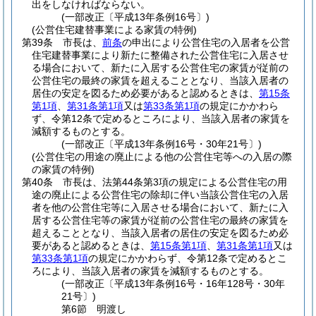
出をしなければならない。
(一部改正〔平成13年条例16号〕)
(公営住宅建替事業による家賃の特例)
第39条
市長は、
前条
の申出により公営住宅の入居者を公営
住宅建替事業により新たに整備された公営住宅に入居させ
る場合において、新たに入居する公営住宅の家賃が従前の
公営住宅の最終の家賃を超えることとなり、当該入居者の
居住の安定を図るため必要があると認めるときは、
第15条
第1項
、
第31条第1項
又は
第33条第1項
の規定にかかわら
ず、令第12条で定めるところにより、当該入居者の家賃を
減額するものとする。
(一部改正〔平成13年条例16号・30年21号〕)
(公営住宅の用途の廃止による他の公営住宅等への入居の際
の家賃の特例)
第40条
市長は、法第44条第3項の規定による公営住宅の用
途の廃止による公営住宅の除却に伴い当該公営住宅の入居
者を他の公営住宅等に入居させる場合において、新たに入
居する公営住宅等の家賃が従前の公営住宅の最終の家賃を
超えることとなり、当該入居者の居住の安定を図るため必
要があると認めるときは、
第15条第1項
、
第31条第1項
又は
第33条第1項
の規定にかかわらず、令第12条で定めるとこ
ろにより、当該入居者の家賃を減額するものとする。
(一部改正〔平成13年条例16号・16年128号・30年
21号〕)
第6節
明渡し