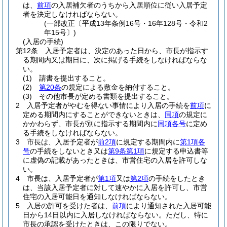
は、
前項
の入居補欠者のうちから入居順位に従い入居予定
者を決定しなければならない。
(一部改正〔平成13年条例16号・16年128号・令和2
年15号〕)
(入居の手続)
第12条
入居予定者は、決定のあった日から、市長が指示す
る期間内又は期日に、次に掲げる手続をしなければならな
い。
(1)
請書を提出すること。
(2)
第20条
の規定による敷金を納付すること。
(3)
その他市長が定める書類を提出すること。
2
入居予定者がやむを得ない事情により入居の手続を
前項
に
定める期間内にすることができないときは、
同項
の規定に
かかわらず、市長が別に指示する期間内に
同項各号
に定め
る手続をしなければならない。
3
市長は、入居予定者が
前2項
に規定する期間内に
第1項各
号
の手続をしないとき又は
第9条第1項
に規定する申込書等
に虚偽の記載があったときは、市営住宅の入居を許可しな
い。
4
市長は、入居予定者が
第1項
又は
第2項
の手続をしたとき
は、当該入居予定者に対して速やかに入居を許可し、市営
住宅の入居可能日を通知しなければならない。
5
入居の許可を受けた者は、
前項
により通知された入居可能
日から14日以内に入居しなければならない。
ただし、特に
市長の承認を受けたときは、この限りでない。