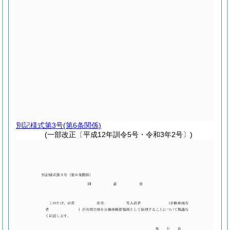
別記様式第3号
(第6条関係)
(一部改正〔平成12年訓令5号・令和3年2号〕)