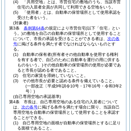
(4)
「共用空地」とは、市営住宅の敷地のうち、当該市営
住宅の入居者全員が共同して利用できる空地をいう。
(5)
「使用者」とは、自動車の保管場所として使用承認を
受けた者をいう。
(対象者)
第3条
条例第64条
の規定により市営住宅
(以下「住宅」とい
う。)
の敷地を自己の自動車の保管場所として使用すること
について、市長の承認を受けることができる者は、
次の各
号
に掲げる条件を満たす者でなければならないものとす
る。
(1)
自動車の保有者
(所有者その他自動車を使用する権利
を有する者で、自己のために自動車を運行の用に供する
ものをいう。)
その他自動車の保管場所の使用が必要であ
ると市長が認める者であること。
(2)
住宅の家賃を滞納していないこと。
(3)
その他市長が必要と認める条件を備えていること。
(一部改正〔平成9年訓令10号・17年16号・令和3年2
号〕)
(自己専用空地の承認基準)
第4条
市長は、自己専用空地のある住宅の入居者について
は、
次の各号
に掲げる条件を満たす場合に限り、当該自己
専用空地を自動車の保管場所として使用することを承認す
ることができる。
(1)
自己専用空地の面積が自動車の保管場所とするに足り
る面積であること。