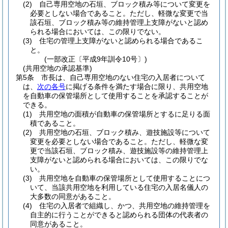
(2)
自己専用空地の石垣、ブロック積み等について変更を
必要としない場合であること。
ただし、軽微な変更で当
該石垣、ブロック積み等の維持管理上支障がないと認め
られる場合においては、この限りでない。
(3)
住宅の管理上支障がないと認められる場合であるこ
と。
(一部改正〔平成9年訓令10号〕)
(共用空地の承認基準)
第5条
市長は、自己専用空地のない住宅の入居者について
は、
次の各号
に掲げる条件を満たす場合に限り、共用空地
を自動車の保管場所として使用することを承認することが
できる。
(1)
共用空地の面積が自動車の保管場所とするに足りる面
積であること。
(2)
共用空地の石垣、ブロック積み、遊技施設等について
変更を必要としない場合であること。
ただし、軽微な変
更で当該石垣、ブロック積み、遊技施設等の維持管理上
支障がないと認められる場合においては、この限りでな
い。
(3)
共用空地を自動車の保管場所として使用することにつ
いて、当該共用空地を利用している住宅の入居名儀人の
大多数の同意があること。
(4)
住宅の入居者で組織し、かつ、共用空地の維持管理を
自主的に行うことができると認められる団体の代表者の
同意があること。