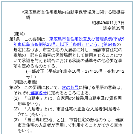
○東広島市営住宅敷地内自動車保管場所に関する取扱要
綱
昭和49年11月7日
訓令第39号
(趣旨)
第1条
この要綱は、
東広島市営住宅設置及び管理条例
(平成9
年東広島市条例第23号。以下「条例」という。)
第64条
の
規定に基づき、市営住宅の入居者に対し、当該市営住宅の
敷地の一部を自動車の保管場所として使用させることにつ
いて承認を与える場合における承認の基準その他必要な事
項を定めるものとする。
(一部改正〔平成9年訓令10号・17年16号・令和3年2
号〕)
(用語の定義)
第2条
この要綱において、
次の各号
に掲げる用語の意義は、
それぞれ
当該各号
に定めるところによる。
(1)
「自動車」とは、自家用の4輪乗用自動車及び貨客両
用車をいう。
(2)
「入居者」とは、市営住宅の正当な入居者
(同居者を
含む。)
をいう。
(3)
「自己専用空地」とは、市営住宅の敷地のうち、当該
市営住宅の入居者が専用して利用することができる空地
をいう。