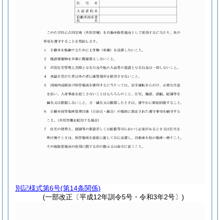
別記様式第6号
(第14条関係)
(一部改正〔平成12年訓令5号・令和3年2号〕)