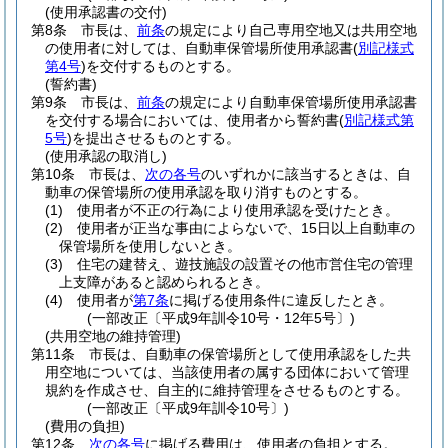
(使用承認書の交付)
第8条
市長は、
前条
の規定により自己専用空地又は共用空地
の使用者に対しては、自動車保管場所使用承認書
(
別記様式
第4号
)
を交付するものとする。
(誓約書)
第9条
市長は、
前条
の規定により自動車保管場所使用承認書
を交付する場合においては、使用者から誓約書
(
別記様式第
5号
)
を提出させるものとする。
(使用承認の取消し)
第10条
市長は、
次の各号
のいずれかに該当するときは、自
動車の保管場所の使用承認を取り消すものとする。
(1)
使用者が不正の行為により使用承認を受けたとき。
(2)
使用者が正当な事由によらないで、15日以上自動車の
保管場所を使用しないとき。
(3)
住宅の建替え、遊技施設の設置その他市営住宅の管理
上支障があると認められるとき。
(4)
使用者が
第7条
に掲げる使用条件に違反したとき。
(一部改正〔平成9年訓令10号・12年5号〕)
(共用空地の維持管理)
第11条
市長は、自動車の保管場所として使用承認をした共
用空地については、当該使用者の属する団体において管理
規約を作成させ、自主的に維持管理をさせるものとする。
(一部改正〔平成9年訓令10号〕)
(費用の負担)
第12条
次の各号
に掲げる費用は、使用者の負担とする。