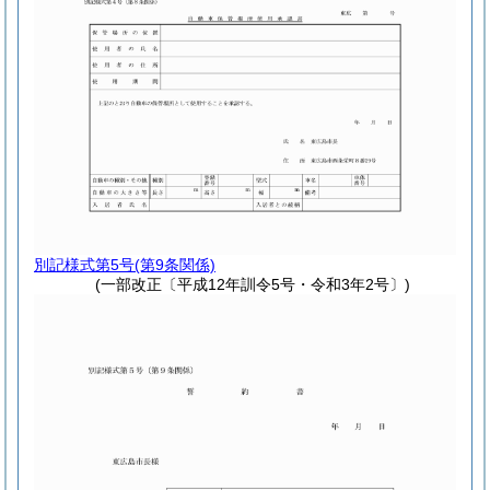
別記様式第5号
(第9条関係)
(一部改正〔平成12年訓令5号・令和3年2号〕)