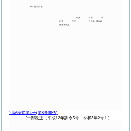
別記様式第4号
(第8条関係)
(一部改正〔平成12年訓令5号・令和3年2号〕)