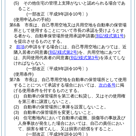
(5)
その他住宅の管理上支障がないと認められる場合であ
ること。
(一部改正〔平成9年訓令10号〕)
(使用申込みの手続)
第6条
市長は、自己専用空地又は共用空地を自動車の保管場
所として使用することについて市長の承認を受けようとす
る者から、自動車保管場所使用承認申請書
(
別記様式第1号
)
を提出させるものとする。
2
前項
の申請をする場合には、自己専用空地にあつては、近
隣入居者の同意書
(
別記様式第2号
)
を、共用空地にあつて
は、共同使用代表者の同意書
(
別記様式第3号
)
を添えてしな
ければならない。
(一部改正〔平成9年訓令10号〕)
(使用条件)
第7条
市長は、自己専用空地を自動車の保管場所として使用
することについて承認する場合においては、
次の各号
に掲
げる使用条件を付するものとする。
(1)
自動車の保管場所を第三者に転貸し、又はその使用権
を第三者に譲渡しないこと。
(2)
自動車の保管場所に車庫を設置しないこと。
(3)
自動車の保管場所を変更しないこと。
(4)
住宅敷地内において自動車の盗難、損傷等の事故及び
人身事故が発生した場合においては、自己の責任におい
て、損害を補てんし、又は損害の賠償をすること。
(一部改正〔平成9年訓令10号〕)