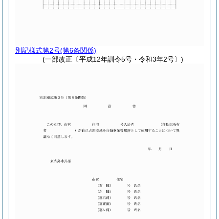
別記様式第2号
(第6条関係)
(一部改正〔平成12年訓令5号・令和3年2号〕)