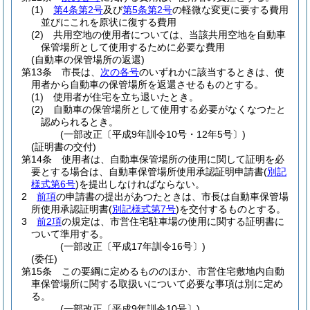
(1)
第4条第2号
及び
第5条第2号
の軽微な変更に要する費用
並びにこれを原状に復する費用
(2)
共用空地の使用者については、当該共用空地を自動車
保管場所として使用するために必要な費用
(自動車の保管場所の返還)
第13条
市長は、
次の各号
のいずれかに該当するときは、使
用者から自動車の保管場所を返還させるものとする。
(1)
使用者が住宅を立ち退いたとき。
(2)
自動車の保管場所として使用する必要がなくなつたと
認められるとき。
(一部改正〔平成9年訓令10号・12年5号〕)
(証明書の交付)
第14条
使用者は、自動車保管場所の使用に関して証明を必
要とする場合は、自動車保管場所使用承認証明申請書
(
別記
様式第6号
)
を提出しなければならない。
2
前項
の申請書の提出があつたときは、市長は自動車保管場
所使用承認証明書
(
別記様式第7号
)
を交付するものとする。
3
前2項
の規定は、市営住宅駐車場の使用に関する証明書に
ついて準用する。
(一部改正〔平成17年訓令16号〕)
(委任)
第15条
この要綱に定めるもののほか、市営住宅敷地内自動
車保管場所に関する取扱いについて必要な事項は別に定め
る。
(一部改正〔平成9年訓令10号〕)