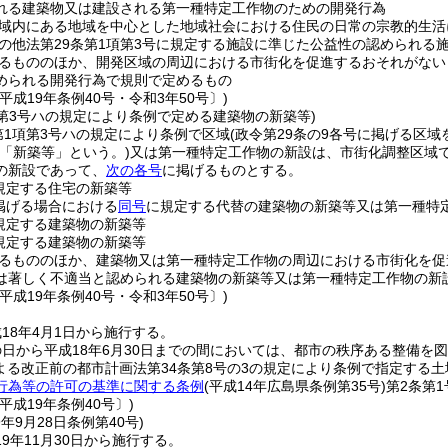
れる建築物又は建設される第一種特定工作物のための開発行為
域内にある地域を中心とした地域社会における住民の日常の宗教的生活
の他法第29条第1項第3号に規定する施設に準じた公益性の認められる
るもののほか、開発区域の周辺における市街化を促進するおそれがない
められる開発行為で規則で定めるもの
平成19年条例40号・令和3年50号〕)
項第3号ハの規定により条例で定める建築物の新築等)
第1項第3号ハの規定により条例で区域
(政令第29条の9各号に掲げる区域
下「新築等」という。)
又は第一種特定工作物の新設は、市街化調整区域で
の新設であって、
次の各号
に掲げるものとする。
規定する住宅の新築等
掲げる場合における
同号
に規定する代替の建築物の新築等又は第一種特
規定する建築物の新築等
規定する建築物の新築等
るもののほか、建築物又は第一種特定工作物の周辺における市街化を促
は著しく不適当と認められる建築物の新築等又は第一種特定工作物の新
平成19年条例40号・令和3年50号〕)
18年4月1日から施行する。
日から平成18年6月30日までの間においては、都市の秩序ある整備を
よる改正前の都市計画法第34条第8号の3の規定により条例で指定する
行為等の許可の基準に関する条例
(平成14年広島県条例第35号)
第2条第
平成19年条例40号〕)
9年9月28日
条例第40号)
9年11月30日から施行する。