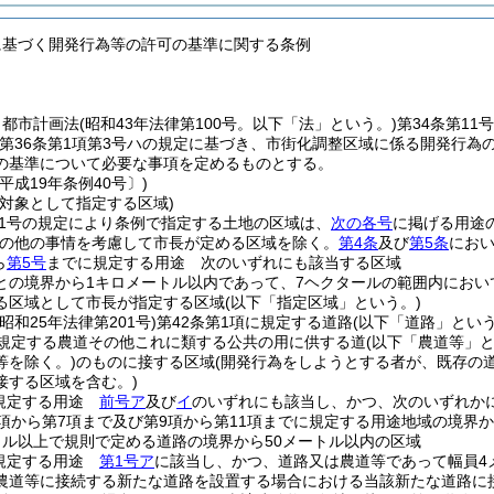
に基づく開発行為等の許可の基準に関する条例
、都市計画法
(昭和43年法律第100号。以下「法」という。)
第34条第11
第36条第1項第3号ハの規定に基づき、市街化調整区域に係る開発行
の基準について必要な事項を定めるものとする。
平成19年条例40号〕)
の対象として指定する区域)
11号の規定により条例で指定する土地の区域は、
次の各号
に掲げる用途
その他の事情を考慮して市長が定める区域を除く。
第4条
及び
第5条
におい
ら
第5号
までに規定する用途 次のいずれにも該当する区域
との境界から1キロメートル以内であって、7ヘクタールの範囲内におい
る区域として市長が指定する区域
(以下「指定区域」という。)
(昭和25年法律第201号)
第42条第1項に規定する道路
(以下「道路」という
に規定する農道その他これに類する公共の用に供する道
(以下「農道等」と
等を除く。)
のものに接する区域
(開発行為をしようとする者が、既存の
接する区域を含む。)
規定する用途
前号ア
及び
イ
のいずれにも該当し、かつ、次のいずれか
3項から第7項まで及び第9項から第11項までに規定する用途地域の境界か
トル以上で規則で定める道路の境界から50メートル以内の区域
規定する用途
第1号ア
に該当し、かつ、道路又は農道等であって幅員4
農道等に接続する新たな道路を設置する場合における当該新たな道路に