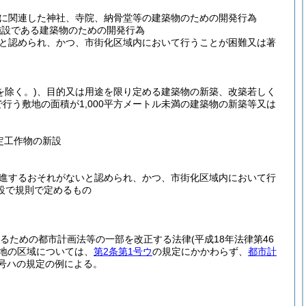
に関連した神社、寺院、納骨堂等の建築物のための開発行為
施設である建築物のための開発行為
と認められ、かつ、市街化区域内において行うことが困難又は著
を除く。)
、目的又は用途を限り定める建築物の新築、改築若しく
行う敷地の面積が1,000平方メートル未満の建築物の新築等又は
定工作物の新設
進するおそれがないと認められ、かつ、市街化区域内において行
設で規則で定めるもの
図るための都市計画法等の一部を改正する法律
(平成18年法律第46
土地の区域については、
第2条第1号ウ
の規定にかかわらず、
都市計
1号ハの規定の例による。