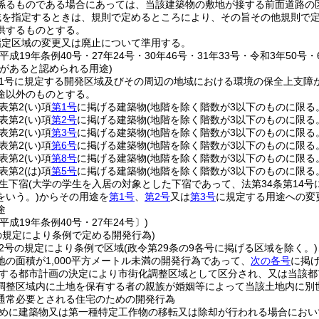
係るものである場合にあっては、当該建築物の敷地が接する前面道路の区
域を指定するときは、規則で定めるところにより、その旨その他規則で
供するものとする。
指定区域の変更又は廃止について準用する。
平成19年条例40号・27年24号・30年46号・31年33号・令和3年50号・
障があると認められる用途)
11号に規定する開発区域及びその周辺の地域における環境の保全上支
途以外のものとする。
表第2
(い)
項
第1号
に掲げる建築物
(地階を除く階数が3以下のものに限る
表第2
(い)
項
第2号
に掲げる建築物
(地階を除く階数が3以下のものに限る
表第2
(い)
項
第3号
に掲げる建築物
(地階を除く階数が3以下のものに限る
表第2
(い)
項
第6号
に掲げる建築物
(地階を除く階数が3以下のものに限る
表第2
(い)
項
第8号
に掲げる建築物
(地階を除く階数が3以下のものに限る
表第2
(は)
項
第5号
に掲げる建築物
(地階を除く階数が3以下のものに限る
生下宿
(大学の学生を入居の対象とした下宿であって、法第34条第14
をいう。)
からその用途を
第1号
、
第2号
又は
第3号
に規定する用途への変
途
平成19年条例40号・27年24号〕)
号の規定により条例で定める開発行為)
12号の規定により条例で区域
(政令第29条の9各号に掲げる区域を除く。)
の面積が1,000平方メートル未満の開発行為であって、
次の各号
に掲
する都市計画の決定により市街化調整区域として区分され、又は当該都
調整区域内に土地を保有する者の親族が婚姻等によって当該土地内に別
通常必要とされる住宅のための開発行為
めに建築物又は第一種特定工作物の移転又は除却が行われる場合におい