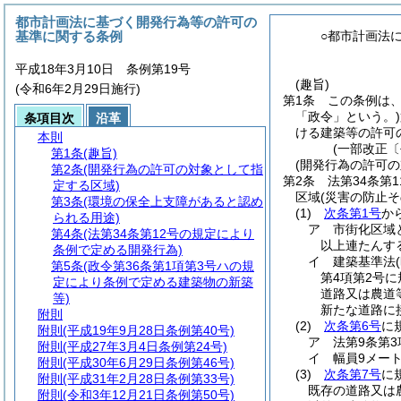
都市計画法に基づく開発行為等の許可の
基準に関する条例
○都市計画法
平成18年3月10日 条例第19号
(趣旨)
(令和6年2月29日施行)
第1条
この条例は
「政令」という。)
条項目次
沿革
ける建築等の許可
本則
(一部改正〔
第1条
(趣旨)
(開発行為の許可
第2条
(開発行為の許可の対象として指
第2条
法第34条第
定する区域)
区域
(災害の防止
第3条
(環境の保全上支障があると認め
(1)
次条第1号
か
られる用途)
ア
市街化区域
第4条
(法第34条第12号の規定により
以上連たんす
条例で定める開発行為)
イ
建築基準法
第5条
(政令第36条第1項第3号ハの規
第4項第2号
定により条例で定める建築物の新築
道路又は農道
等)
新たな道路に
附則
(2)
次条第6号
に
附則
(平成19年9月28日条例第40号)
ア
法第9条第
附則
(平成27年3月4日条例第24号)
イ
幅員9メー
附則
(平成30年6月29日条例第46号)
(3)
次条第7号
に
附則
(平成31年2月28日条例第33号)
既存の道路又は
附則
(令和3年12月21日条例第50号)