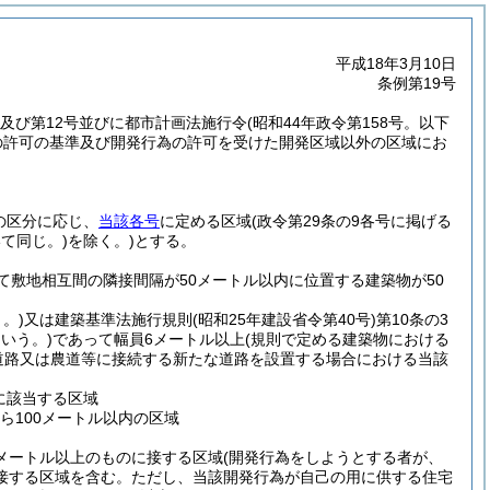
平成18年3月10日
条例第19号
号及び第12号並びに都市計画法施行令
(昭和44年政令第158号。以下
為の許可の基準及び開発行為の許可を受けた開発区域以外の区域にお
の区分に応じ、
当該各号
に定める区域
(政令第29条の9各号に掲げる
て同じ。)
を除く。)
とする。
て敷地相互間の隣接間隔が50メートル以内に位置する建築物が50
。)
又は建築基準法施行規則
(昭和25年建設省令第40号)
第10条の3
いう。)
であって幅員6メートル以上
(規則で定める建築物における
道路又は農道等に接続する新たな道路を設置する場合における当該
に該当する区域
ら100メートル以内の区域
メートル以上のものに接する区域
(開発行為をしようとする者が、
接する区域を含む。ただし、当該開発行為が自己の用に供する住宅