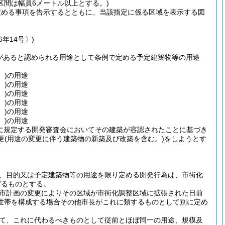
間は幅員6メートル以上とする。)
定める事項を告示するとともに、当該指定に係る区域を表示する図
6年14号〕)
障があると認められる用途として条例で定める予定建築物等の用途
。)
の用途
。)
の用途
。)
の用途
。)
の用途
。)
の用途
。)
の用途
号に規定する開発審査会においてその建築が容認されたことに基づき
更
(用途の変更に伴う建築物の新築及び改築を含む。)
をしようとす
、目的又は予定建築物等の用途を限り定める開発行為は、市街化
げるものとする。
市計画の変更によりその区域が市街化調整区域に拡張された日前
世帯を構成する場合その他市長がこれに類するものとして別に定め
て、これに代わるべきものとして従前とほぼ同一の用途、規模及