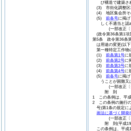
び構造で建築さ
(3)
市街化調整区
(4)
地区集会所そ
(5)
前各号
に掲げ
しく不適当と認
(一部改正〔
(政令第36条第1
第5条
政令第36条
は用途の変更
(以
第一種特定工作物
(1)
前条第1号
に
(2)
前条第2号
に
(3)
前条第3号
に
(4)
前条第4号
に
(5)
前各号
に掲げ
うことが困難又
(一部改正〔
附
則
1
この条例は、平成
2
この条例の施行の
号)
第1条の規定に
画法に基づく開発
(一部改正〔
附
則
(平成1
この条例は、平成1