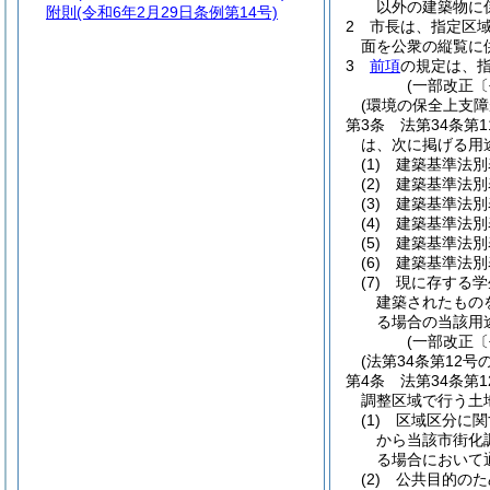
以外の建築物に
附則
(令和6年2月29日条例第14号)
2
市長は、指定区
面を公衆の縦覧に
3
前項
の規定は、
(一部改正〔
(環境の保全上支
第3条
法第34条第
は、次に掲げる用
(1)
建築基準法別
(2)
建築基準法別
(3)
建築基準法別
(4)
建築基準法別
(5)
建築基準法別
(6)
建築基準法別
(7)
現に存する学
建築されたもの
る場合の当該用
(一部改正〔
(法第34条第12
第4条
法第34条第
調整区域で行う土地
(1)
区域区分に関
から当該市街化
る場合において
(2)
公共目的のた