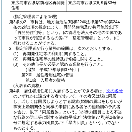
東広島市西条駅前地区再開発
東広島市西条栄町9番33号
住宅
(指定管理者による管理)
第3条の2
市長は、地方自治法
(昭和22年法律第67号)
第244
条の2第3項の規定により、再開発住宅及び共同施設
(以下
「再開発住宅等」という。)
の管理を法人その他の団体であ
って市長が指定するもの
(以下「指定管理者」という。)
に
行わせることができる。
2
指定管理者が行う業務の範囲は、次のとおりとする。
(1)
再開発住宅等の利用に関すること。
(2)
再開発住宅等の維持及び修繕に関すること。
(3)
その他市長が必要と認める業務を行うこと。
(追加〔平成17年条例37号〕)
第2章
居住者用住宅の管理
第1節
入居者の資格
(入居者の資格)
第4条
居住者用住宅に入居することができる者は、
次の各号
のいずれかに該当する者であって、その者又は現に同居
し、若しくは同居しようとする親族
(婚姻の届出をしないが
事実上婚姻関係と同様の事情にある者その他婚姻の予約者
を含む。以下「同居親族」という。)
が暴力団員による不当
な行為の防止等に関する法律
(平成3年法律第77号)
第2条第6
号に規定する暴力団員
(以下「暴力団員」という。)
でない
ものとする。