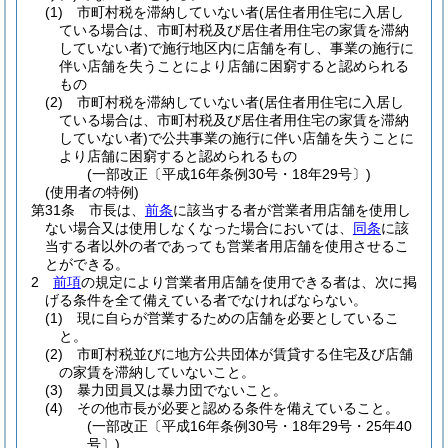
(1)
市町村税を滞納していない者
(居住者用住宅に入居し
ている場合は、市町村税及び居住者用住宅の家賃を滞納
していない者)
で施行地区内に店舗を有し、事業の施行に
伴い店舗を失うことにより店舗に困窮すると認められる
もの
(2)
市町村税を滞納していない者
(居住者用住宅に入居し
ている場合は、市町村税及び居住者用住宅の家賃を滞納
していない者)
で公共事業の施行に伴い店舗を失うことに
より店舗に困窮すると認められるもの
(一部改正〔平成16年条例30号・18年29号〕)
(使用者の特例)
第31条
市長は、
前条
に該当する者が営業者用店舗を使用し
ない場合又は使用しなくなった場合においては、
同条
に該
当する者以外の者であっても営業者用店舗を使用させるこ
とができる。
2
前項
の規定により営業者用店舗を使用できる者は、次に掲
げる条件を全て備えている者でなければならない。
(1)
現に自らが営業するための店舗を必要としているこ
と。
(2)
市町村税並びに地方公共団体が賃貸する住宅及び店舗
の家賃を滞納していないこと。
(3)
暴力団員又は暴力団でないこと。
(4)
その他市長が必要と認める条件を備えていること。
(一部改正〔平成16年条例30号・18年29号・25年40
号〕)