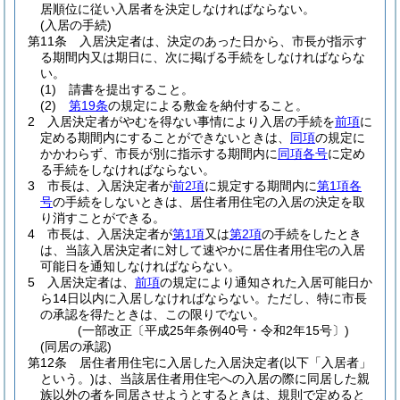
居順位に従い入居者を決定しなければならない。
(入居の手続)
第11条
入居決定者は、決定のあった日から、市長が指示す
る期間内又は期日に、次に掲げる手続をしなければならな
い。
(1)
請書を提出すること。
(2)
第19条
の規定による敷金を納付すること。
2
入居決定者がやむを得ない事情により入居の手続を
前項
に
定める期間内にすることができないときは、
同項
の規定に
かかわらず、市長が別に指示する期間内に
同項各号
に定め
る手続をしなければならない。
3
市長は、入居決定者が
前2項
に規定する期間内に
第1項各
号
の手続をしないときは、居住者用住宅の入居の決定を取
り消すことができる。
4
市長は、入居決定者が
第1項
又は
第2項
の手続をしたとき
は、当該入居決定者に対して速やかに居住者用住宅の入居
可能日を通知しなければならない。
5
入居決定者は、
前項
の規定により通知された入居可能日か
ら14日以内に入居しなければならない。
ただし、特に市長
の承認を得たときは、この限りでない。
(一部改正〔平成25年条例40号・令和2年15号〕)
(同居の承認)
第12条
居住者用住宅に入居した入居決定者
(以下「入居者」
という。)
は、当該居住者用住宅への入居の際に同居した親
族以外の者を同居させようとするときは、規則で定めると