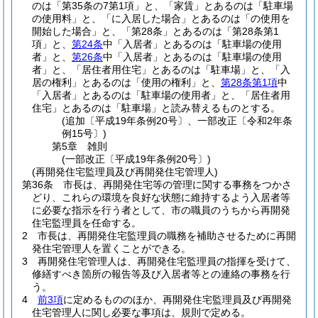
のは「第35条の7第1項」と、「家賃」とあるのは「駐車場
の使用料」と、「に入居した場合」とあるのは「の使用を
開始した場合」と、「第28条」とあるのは「第28条第1
項」と、
第24条
中「入居者」とあるのは「駐車場の使用
者」と、
第26条
中「入居者」とあるのは「駐車場の使用
者」と、「居住者用住宅」とあるのは「駐車場」と、「入
居の権利」とあるのは「使用の権利」と、
第28条第1項
中
「入居者」とあるのは「駐車場の使用者」と、「居住者用
住宅」とあるのは「駐車場」と読み替えるものとする。
(追加〔平成19年条例20号〕、一部改正〔令和2年条
例15号〕)
第5章
雑則
(一部改正〔平成19年条例20号〕)
(再開発住宅監理員及び再開発住宅管理人)
第36条
市長は、再開発住宅等の管理に関する事務をつかさ
どり、これらの環境を良好な状態に維持するよう入居者等
に必要な指示を行う者として、市の職員のうちから再開発
住宅監理員を任命する。
2
市長は、再開発住宅監理員の職務を補助させるために再開
発住宅管理人を置くことができる。
3
再開発住宅管理人は、再開発住宅監理員の指揮を受けて、
修繕すべき箇所の報告等及び入居者等との連絡の事務を行
う。
4
前3項
に定めるもののほか、再開発住宅監理員及び再開発
住宅管理人に関し必要な事項は、規則で定める。