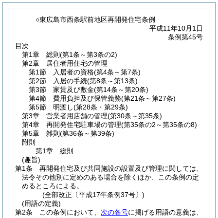
○東広島市西条駅前地区再開発住宅条例
平成11年10月1日
条例第45号
目次
第1章
総則
(第1条～第3条の2)
第2章
居住者用住宅の管理
第1節
入居者の資格
(第4条～第7条)
第2節
入居の手続
(第8条～第13条)
第3節
家賃及び敷金
(第14条～第20条)
第4節
費用負担及び保管義務
(第21条～第27条)
第5節
明渡し
(第28条・第29条)
第3章
営業者用店舗の管理
(第30条～第35条)
第4章
再開発住宅駐車場の管理
(第35条の2～第35条の8)
第5章
雑則
(第36条～第39条)
附則
第1章
総則
(趣旨)
第1条
再開発住宅及び共同施設の設置及び管理に関しては、
法令その他別に定めのある場合を除くほか、この条例の定
めるところによる。
(全部改正〔平成17年条例37号〕)
(用語の定義)
第2条
この条例において、
次の各号
に掲げる用語の意義は、