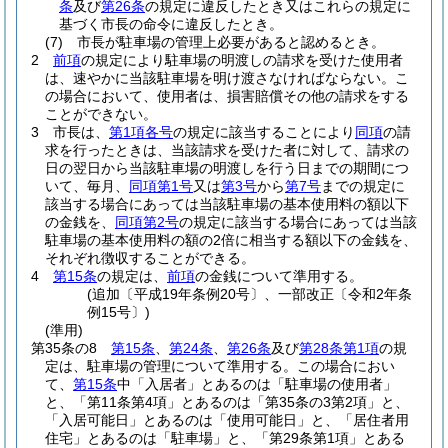
条
及び
第26条
の規定に違反したとき又はこれらの規定に
基づく市長の命令に違反したとき。
(7)
市長が駐車場の管理上必要があると認めるとき。
2
前項
の規定により駐車場の明渡しの請求を受けた使用者
は、速やかに当該駐車場を明け渡さなければならない。
こ
の場合において、使用者は、損害賠償その他の請求をする
ことができない。
3
市長は、
第1項各号
の規定に該当することにより
同項
の請
求を行ったときは、当該請求を受けた者に対して、請求の
日の翌日から当該駐車場の明渡しを行う日までの期間につ
いて、毎月、
同項第1号
又は
第3号
から
第7号
までの規定に
該当する場合にあっては当該駐車場の基本使用料の額以下
の金銭を、
同項第2号
の規定に該当する場合にあっては当該
駐車場の基本使用料の額の2倍に相当する額以下の金銭を、
それぞれ徴収することができる。
4
第15条
の規定は、
前項
の金銭について準用する。
(追加〔平成19年条例20号〕、一部改正〔令和2年条
例15号〕)
(準用)
第35条の8
第15条
、
第24条
、
第26条
及び
第28条第1項
の規
定は、駐車場の管理について準用する。
この場合におい
て、
第15条
中「入居者」とあるのは「駐車場の使用者」
と、「第11条第4項」とあるのは「第35条の3第2項」と、
「入居可能日」とあるのは「使用可能日」と、「居住者用
住宅」とあるのは「駐車場」と、「第29条第1項」とある