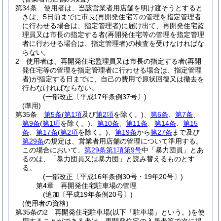
第34条
使用者は、当該営業者用店舗を明け渡そうとすると
きは、5日前までに市長
(再開発住宅等の管理を指定管理者
に行わせる場合は、指定管理者)
に届け出て、再開発住宅監
理員又は市長の指定する者
(再開発住宅等の管理を指定管理
者に行わせる場合は、指定管理者)
の検査を受けなければな
らない。
2
使用者は、再開発住宅監理員又は市長の指定する者
(再開
発住宅等の管理を指定管理者に行わせる場合は、指定管理
者)
が指定する日までに、自己の費用で原状回復又は撤去を
行わなければならない。
(一部改正〔平成17年条例37号〕)
(準用)
第35条
第5条
(
第1項
及び
第2項
を除く。)
、
第6条
、
第7条
、
第9条
(
第1項
を除く。)
、
第10条
、
第11条
、
第14条
、
第15
条
、
第17条
(
第2項
を除く。)
、
第19条
から
第27条
まで及び
第29条
の規定は、営業者用店舗の管理について準用する。
この場合において、
第29条第1項第9号
中「暴力団員」とあ
るのは、「暴力団員又は暴力団」と読み替えるものとす
る。
(一部改正〔平成16年条例30号・19年20号〕)
第4章
再開発住宅駐車場の管理
(追加〔平成19年条例20号〕)
(使用者の資格)
第35条の2
再開発住宅駐車場
(以下「駐車場」という。)
を使