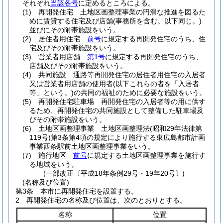
それぞれ
当該各号
に定めるところによる。
(1)
再開発住宅 土地区画整理事業の円滑な推進を図るた
めに賃貸する住宅及び店舗
(事務所を含む。以下同じ。)
並びにその附帯施設をいう。
(2)
居住者用住宅
前号
に規定する再開発住宅のうち、住
宅及びその附帯施設をいう。
(3)
営業者用店舗
第1号
に規定する再開発住宅のうち、
店舗及びその附帯施設をいう。
(4)
共同施設 通路等再開発住宅の居住者用住宅の入居者
又は営業者用店舗の使用者
(以下これらの者を「入居者
等」という。)
の共同の福祉のために必要な施設をいう。
(5)
再開発住宅駐車場 再開発住宅の入居者等の用に供す
るため、再開発住宅の共同施設として整備した駐車場及
びその附帯施設をいう。
(6)
土地区画整理事業 土地区画整理法
(昭和29年法律第
119号)
第3条第4項の規定により施行する東広島都市計画
事業西条駅前土地区画整理事業をいう。
(7)
施行地区
前号
に規定する土地区画整理事業を施行す
る地域をいう。
(一部改正〔平成18年条例29号・19年20号〕)
(名称及び位置)
第3条
本市に再開発住宅を設置する。
2
再開発住宅の名称及び位置は、次のとおりとする。
名称
位置