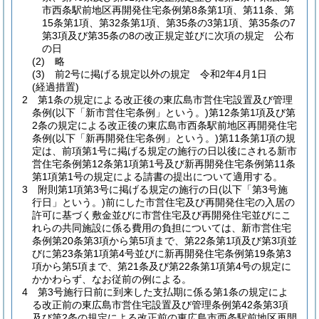
市西条駅前地区再開発住宅条例第8条第1項、第11条、第
15条第1項、第32条第1項、第35条の3第1項、第35条の7
第3項及び第35条の8の改正規定並びに次項の規定 公布
の日
(2)
略
(3)
前2号に掲げる規定以外の規定 令和2年4月1日
(経過措置)
2
第1条の規定による改正後の東広島市営住宅設置及び管理
条例
(以下「新市営住宅条例」という。)
第12条第1項及び第
2条の規定による改正後の東広島市西条駅前地区再開発住宅
条例
(以下「新再開発住宅条例」という。)
第11条第1項の規
定は、前項第1号に掲げる規定の施行の日以後にされる新市
営住宅条例第12条第1項第1号及び新再開発住宅条例第11条
第1項第1号の規定による請書の提出について適用する。
3
附則第1項第3号に掲げる規定の施行の日
(以下「第3号施
行日」という。)
前にした市営住宅及び再開発住宅の入居の
許可に基づく敷金並びに市営住宅及び再開発住宅並びにこ
れらの共同施設に係る費用の負担については、新市営住宅
条例第20条第3項から第5項まで、第22条第1項及び第3項並
びに第23条第1項第4号並びに新再開発住宅条例第19条第3
項から第5項まで、第21条及び第22条第1項第4号の規定に
かかわらず、なお従前の例による。
4
第3号施行日前に到来した支払期に係る第1条の規定によ
る改正前の東広島市営住宅設置及び管理条例第42条第3項
及び第2条の規定による改正前の東広島市西条駅前地区再開