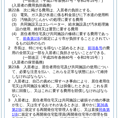
(一部改正〔平成17年条例37号・令和2年15号〕)
(入居者の費用負担義務)
第22条
次に掲げる費用は、入居者の負担とする。
(1)
電気、ガス及び水道に係る料金並びに下水道の使用料
(2)
汚物及びじんかいの処理に要する費用
(3)
共同施設又はエレベーター、給水施設及び汚水処理施
設の使用、維持又は運営に要する費用
(4)
居住者用住宅及び共同施設の修繕に要する費用であっ
て、
前条第1項
の規定により市が負担することとされてい
るもの以外のもの
2
市長は、特にやむを得ないと認めるときは、
前項各号
の費
用の全部又は一部を入居者に負担させないことができる。
(一部改正〔平成25年条例40号・令和2年15号〕)
(入居者の保管義務)
第23条
入居者は、居住者用住宅及び共同施設の使用につい
て、必要な注意を払い、これらを正常な状態において維持
しなければならない。
2
入居者は、自己の責めに帰すべき事由により、居住者用住
宅又は共同施設を滅失し、又は損傷したときは、これを原
状に回復し、又はこれに要する費用を賠償しなければなら
ない。
3
入居者は、居住者用住宅又は共同施設に破損その他の事故
が生じ、又は生ずるおそれがあるときは、速やかに
第36条
第2項
に規定する再開発住宅管理人を通じ、又は直接
同条第
1項
に規定する再開発住宅監理員
(再開発住宅等の管理を指