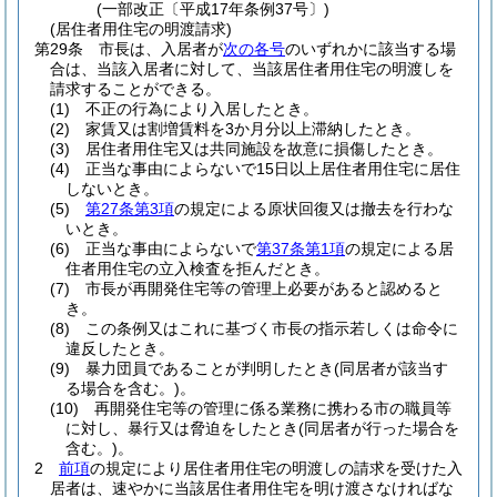
(一部改正〔平成17年条例37号〕)
(居住者用住宅の明渡請求)
第29条
市長は、入居者が
次の各号
のいずれかに該当する場
合は、当該入居者に対して、当該居住者用住宅の明渡しを
請求することができる。
(1)
不正の行為により入居したとき。
(2)
家賃又は割増賃料を3か月分以上滞納したとき。
(3)
居住者用住宅又は共同施設を故意に損傷したとき。
(4)
正当な事由によらないで15日以上居住者用住宅に居住
しないとき。
(5)
第27条第3項
の規定による原状回復又は撤去を行わな
いとき。
(6)
正当な事由によらないで
第37条第1項
の規定による居
住者用住宅の立入検査を拒んだとき。
(7)
市長が再開発住宅等の管理上必要があると認めると
き。
(8)
この条例又はこれに基づく市長の指示若しくは命令に
違反したとき。
(9)
暴力団員であることが判明したとき
(同居者が該当す
る場合を含む。)
。
(10)
再開発住宅等の管理に係る業務に携わる市の職員等
に対し、暴行又は脅迫をしたとき
(同居者が行った場合を
含む。)
。
2
前項
の規定により居住者用住宅の明渡しの請求を受けた入
居者は、速やかに当該居住者用住宅を明け渡さなければな