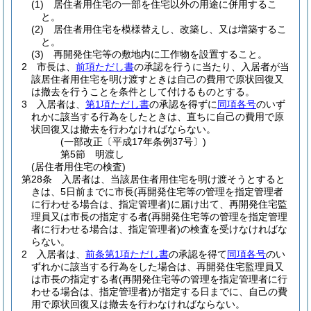
(1)
居住者用住宅の一部を住宅以外の用途に併用するこ
と。
(2)
居住者用住宅を模様替えし、改築し、又は増築するこ
と。
(3)
再開発住宅等の敷地内に工作物を設置すること。
2
市長は、
前項ただし書
の承認を行うに当たり、入居者が当
該居住者用住宅を明け渡すときは自己の費用で原状回復又
は撤去を行うことを条件として付けるものとする。
3
入居者は、
第1項ただし書
の承認を得ずに
同項各号
のいず
れかに該当する行為をしたときは、直ちに自己の費用で原
状回復又は撤去を行わなければならない。
(一部改正〔平成17年条例37号〕)
第5節
明渡し
(居住者用住宅の検査)
第28条
入居者は、当該居住者用住宅を明け渡そうとすると
きは、5日前までに市長
(再開発住宅等の管理を指定管理者
に行わせる場合は、指定管理者)
に届け出て、再開発住宅監
理員又は市長の指定する者
(再開発住宅等の管理を指定管理
者に行わせる場合は、指定管理者)
の検査を受けなければな
らない。
2
入居者は、
前条第1項ただし書
の承認を得て
同項各号
のい
ずれかに該当する行為をした場合は、再開発住宅監理員又
は市長の指定する者
(再開発住宅等の管理を指定管理者に行
わせる場合は、指定管理者)
が指定する日までに、自己の費
用で原状回復又は撤去を行わなければならない。