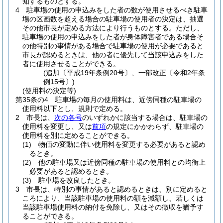
知するものとする。
4
駐車場の使用の申込みをした者の数が使用させるべき駐車
場の区画数を超える場合の駐車場の使用者の決定は、抽選
その他市長が定める方法により行うものとする。
ただし、
駐車場の使用の申込みをした者が身体障害者である場合そ
の他特別の事情がある場合で駐車場の使用が必要であると
市長が認めるときは、他の者に優先して当該申込みをした
者に使用させることができる。
(追加〔平成19年条例20号〕、一部改正〔令和2年条
例15号〕)
(使用料の決定等)
第35条の4
駐車場の毎月の使用料は、近傍同種の駐車場の
使用料以下とし、規則で定める。
2
市長は、
次の各号
のいずれかに該当する場合は、駐車場の
使用料を変更し、又は
前項
の規定にかかわらず、駐車場の
使用料を別に定めることができる。
(1)
物価の変動に伴い使用料を変更する必要があると認め
るとき。
(2)
他の駐車場又は近傍同種の駐車場の使用料との均衡上
必要があると認めるとき。
(3)
駐車場を改良したとき。
3
市長は、特別の事情があると認めるときは、別に定めると
ころにより、当該駐車場の使用料の額を減額し、若しくは
当該駐車場使用料の納付を免除し、又はその徴収を猶予す
ることができる。