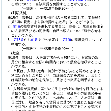
る者について、当該家賃を免除することができる。
(一部改正〔平成19年条例20号〕)
(割増賃料)
第18条
市長は、居住者用住宅の入居者に対して、要領第4
第3項の規定により割増賃料を徴収することができる。
2
前項
の割増賃料を徴収する場合は、市長は、居住者用住宅
の入居者及びその同居者に自己の収入について報告させる
ことができる。
3
第15条
から
前条
までの規定は、
第1項
の割増賃料について
準用する。
(一部改正〔平成25年条例40号〕)
(敷金)
第19条
市長は、入居決定者から入居時における家賃の3か
月分に相当する金額の範囲内において敷金を徴収すること
ができる。
2
市長は、入居決定者に特別の事情があると認めるときは、
別に定めるところにより、当該敷金の額を減額し、若しく
は当該敷金の納付を免除し、又はその徴収を猶予すること
ができる。
3
入居者が賃貸借に基づいて生じた金銭の給付を目的とする
債務を履行しないときは、市長は、敷金をその債務の弁済
に充てることができる。
この場合において、入居者は、市
長に対し、敷金をもって賃貸借に基づいて生じた金銭の給
付を目的とする債務の不履行の弁済に充てることを請求す