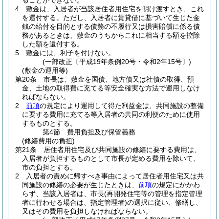
ることができない。
4
敷金は、入居者が当該居住者用住宅を明け渡すとき、これ
を還付する。
ただし、入居者に賃貸借に基づいて生じた金
銭の給付を目的とする債務の不履行又は損害賠償に係る債
務があるときは、敷金のうちからこれに相当する額を控除
した額を還付する。
5
敷金には、利子を付けない。
(一部改正〔平成19年条例20号・令和2年15号〕)
(敷金の運用等)
第20条
市長は、敷金を国債、地方債又は社債の取得、預
金、土地の取得費に充てる等安全確実な方法で運用しなけ
ればならない。
2
前項
の規定により運用して得た利益金は、共同施設の整備
に要する費用に充てる等入居者の共同の利便のために使用
するものとする。
第4節
費用負担及び保管義務
(修繕費用の負担)
第21条
居住者用住宅及び共同施設の修繕に要する費用は、
入居者が負担するものとして市長が定める費用を除いて、
市の負担とする。
2
入居者の責めに帰すべき事由によって居住者用住宅又は共
同施設の修繕の必要が生じたときは、
前項
の規定にかかわ
らず、当該入居者は、市長
(再開発住宅等の管理を指定管理
者に行わせる場合は、指定管理者)
の選択に従い、修繕し、
又はその費用を負担しなければならない。