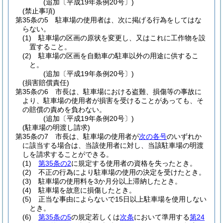
(追加〔平成19年条例20号〕)
(禁止事項)
第35条の5
駐車場の使用者は、次に掲げる行為をしてはな
らない。
(1)
駐車場の区画の原状を変更し、又はこれに工作物を設
置すること。
(2)
駐車場の区画を自動車の駐車以外の用途に供するこ
と。
(追加〔平成19年条例20号〕)
(損害賠償責任)
第35条の6
市長は、駐車場における盗難、損傷等の事故に
より、駐車場の使用者が損害を受けることがあっても、そ
の賠償の責めを負わない。
(追加〔平成19年条例20号〕)
(駐車場の明渡し請求)
第35条の7
市長は、駐車場の使用者が
次の各号
のいずれか
に該当する場合は、当該使用者に対し、当該駐車場の明渡
しを請求することができる。
(1)
第35条の2
に規定する使用者の資格を失ったとき。
(2)
不正の行為により駐車場の使用の決定を受けたとき。
(3)
駐車場の使用料を3か月分以上滞納したとき。
(4)
駐車場を故意に損傷したとき。
(5)
正当な事由によらないで15日以上駐車場を使用しない
とき。
(6)
第35条の5
の規定若しくは
次条
において準用する
第24