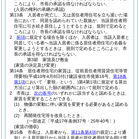
ころにより、市長の承認を得なければならない。
(入居の権利の承継の承認)
第13条
入居者が死亡し、又は居住者用住宅を立ち退いた場
合において、同居を認められていた親族が、当該居住者用
住宅に引き続き居住しようとするときは、規則で定めると
ころにより、市長の承認を得なければならない。
2
前項
に規定する場合を除くほか、入居者は、当該入居者と
同居している者へ当該入居者に係る居住者用住宅の名義を
変更しようとするときは、規則で定めるところにより、市
長の承認を得なければならない。
第3節
家賃及び敷金
(家賃の決定及び変更)
第14条
居住者用住宅の家賃は、従前居住者用賃貸住宅等管
理要領
(平成10年4月8日付け建設省住市発第18号。
第18条
第1項
において「要領」という。)
第4第1項に規定する算出
方法により算出した額の範囲内において規則で定める。
2
市長は、
次の各号
のいずれかに該当すると認めるときは、
家賃を変更することができる。
(1)
物価の変動に伴い家賃を変更する必要があると認める
とき。
(2)
再開発住宅等を改良したとき。
(一部改正〔平成17年条例37号・25年40号〕)
(家賃の徴収)
第15条
市長は、入居者から、
第11条第4項
の規定により通
知した入居可能日から当該入居者が居住者用住宅を明け渡