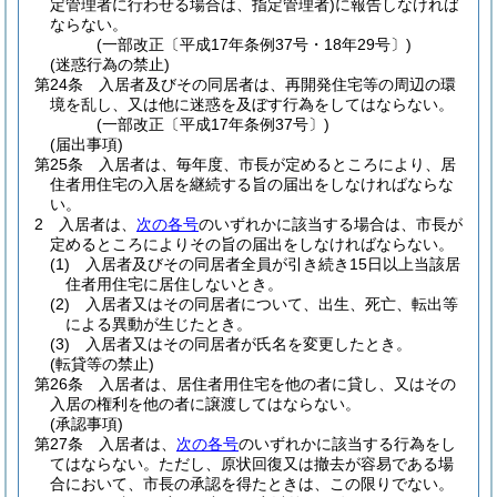
定管理者に行わせる場合は、指定管理者)
に報告しなければ
ならない。
(一部改正〔平成17年条例37号・18年29号〕)
(迷惑行為の禁止)
第24条
入居者及びその同居者は、再開発住宅等の周辺の環
境を乱し、又は他に迷惑を及ぼす行為をしてはならない。
(一部改正〔平成17年条例37号〕)
(届出事項)
第25条
入居者は、毎年度、市長が定めるところにより、居
住者用住宅の入居を継続する旨の届出をしなければならな
い。
2
入居者は、
次の各号
のいずれかに該当する場合は、市長が
定めるところによりその旨の届出をしなければならない。
(1)
入居者及びその同居者全員が引き続き15日以上当該居
住者用住宅に居住しないとき。
(2)
入居者又はその同居者について、出生、死亡、転出等
による異動が生じたとき。
(3)
入居者又はその同居者が氏名を変更したとき。
(転貸等の禁止)
第26条
入居者は、居住者用住宅を他の者に貸し、又はその
入居の権利を他の者に譲渡してはならない。
(承認事項)
第27条
入居者は、
次の各号
のいずれかに該当する行為をし
てはならない。
ただし、原状回復又は撤去が容易である場
合において、市長の承認を得たときは、この限りでない。