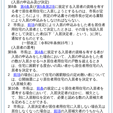
(入居の申込み及び決定)
第8条
第4条
及び
第5条第2項
に規定する入居者の資格を有す
る者で居住者用住宅に入居しようとするものは、市長が定
めるところにより、所定の申込書その他市長が定める書類
により入居の申込みをしなければならない。
2
市長は、
前項
の規定により入居の申込みをした者を居住者
用住宅の入居者として決定したときは、その旨を当該入居
者として決定した者
(以下「入居決定者」という。)
に対し
通知するものとする。
(一部改正〔令和2年条例15号〕)
(入居者の選考)
第9条
市長は、
第4条
に規定する入居者の資格を有する者が
入居の申込みをした場合において、入居の申込みをした者
の数が入居させるべき居住者用住宅の戸数を超えるとき
は、住宅に困窮する度合いの高い者から居住者用住宅の入
居者を決定する。
2
前項
の場合において住宅の困窮順位の定め難い者について
は、公開抽選により居住者用住宅の入居者を決定する。
(入居補欠者)
第10条
市長は、
前条
の規定により居住者用住宅の入居者を
選考する場合において、入居決定者のほかに、補欠とし
て、別に入居順位を定めて、必要と認める数の入居補欠者
を定めることができる。
2
市長は、入居決定者が居住者用住宅に入居しない場合又は
居住しなくなった場合は、
前項
の入居補欠者のうちから入