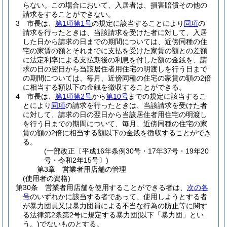
らない。
この場合において、入居者は、損害賠償その他の
請求をすることができない。
3
市長は、
第1項第1号
の規定に該当することにより
同項
の
請求を行ったときは、当該請求を受けた者に対して、入居
した日から請求の日までの期間については、近傍同種の住
宅の家賃の額とそれまでに支払を受けた家賃の額との差額
に法定利率による支払期後の利息を付した額の金銭を、請
求の日の翌日から当該居住者用住宅の明渡しを行う日まで
の期間については、毎月、近傍同種の住宅の家賃の額の2倍
に相当する額以下の金銭を徴収することができる。
4
市長は、
第1項第2号
から
第10号
までの規定に該当するこ
とにより
同項
の請求を行ったときは、当該請求を受けた者
に対して、請求の日の翌日から当該居住者用住宅の明渡し
を行う日までの期間について、毎月、近傍同種の住宅の家
賃の額の2倍に相当する額以下の金銭を徴収することができ
る。
(一部改正〔平成16年条例30号・17年37号・19年20
号・令和2年15号〕)
第3章
営業者用店舗の管理
(使用者の資格)
第30条
営業者用店舗を使用することができる者は、
次の各
号
のいずれかに該当する者であって、使用しようとする者
が暴力団員又は暴力団員による不当な行為の防止等に関す
る法律第2条第2号に規定する暴力団
(以下「暴力団」とい
う。)
でないものとする。