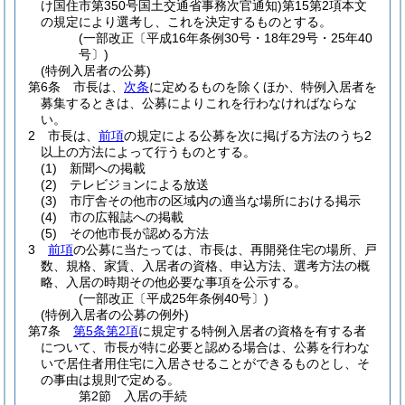
け国住市第350号国土交通省事務次官通知)
第15第2項本文
の規定により選考し、これを決定するものとする。
(一部改正〔平成16年条例30号・18年29号・25年40
号〕)
(特例入居者の公募)
第6条
市長は、
次条
に定めるものを除くほか、特例入居者を
募集するときは、公募によりこれを行わなければならな
い。
2
市長は、
前項
の規定による公募を次に掲げる方法のうち2
以上の方法によって行うものとする。
(1)
新聞への掲載
(2)
テレビジョンによる放送
(3)
市庁舎その他市の区域内の適当な場所における掲示
(4)
市の広報誌への掲載
(5)
その他市長が認める方法
3
前項
の公募に当たっては、市長は、再開発住宅の場所、戸
数、規格、家賃、入居者の資格、申込方法、選考方法の概
略、入居の時期その他必要な事項を公示する。
(一部改正〔平成25年条例40号〕)
(特例入居者の公募の例外)
第7条
第5条第2項
に規定する特例入居者の資格を有する者
について、市長が特に必要と認める場合は、公募を行わな
いで居住者用住宅に入居させることができるものとし、そ
の事由は規則で定める。
第2節
入居の手続