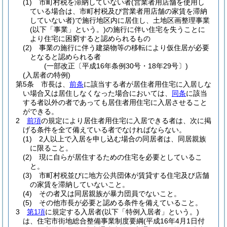
(1)
市町村税を滞納していない者
(営業者用店舗を使用し
ている場合は、市町村税及び営業者用店舗の家賃を滞納
していない者)
で施行地区内に居住し、土地区画整理事業
(以下「事業」という。)
の施行に伴い住宅を失うことに
より住宅に困窮すると認められるもの
(2)
事業の施行に伴う建築物等の移転により仮住居が必要
となると認められる者
(一部改正〔平成16年条例30号・18年29号〕)
(入居者の特例)
第5条
市長は、
前条
に該当する者が居住者用住宅に入居しな
い場合又は居住しなくなった場合においては、
同条
に該当
する者以外の者であっても居住者用住宅に入居させること
ができる。
2
前項
の規定により居住者用住宅に入居できる者は、次に掲
げる条件を全て備えている者でなければならない。
(1)
2人以上で入居を申し込む場合の同居者は、同居親族
に限ること。
(2)
現に自らが居住するための住宅を必要としているこ
と。
(3)
市町村税並びに地方公共団体が賃貸する住宅及び店舗
の家賃を滞納していないこと。
(4)
その者又は同居親族が暴力団員でないこと。
(5)
その他市長が必要と認める条件を備えていること。
3
第1項
に規定する入居者
(以下「特例入居者」という。)
は、住宅市街地総合整備事業制度要綱
(平成16年4月1日付