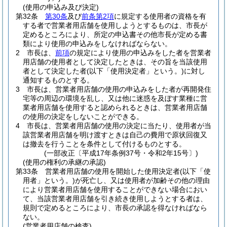
(使用の申込み及び決定)
第32条
第30条
及び
前条第2項
に規定する使用者の資格を有
する者で営業者用店舗を使用しようとするものは、市長が
定めるところにより、所定の申込書その他市長が定める書
類により使用の申込みをしなければならない。
2
市長は、
前項
の規定により使用の申込みをした者を営業者
用店舗の使用者として決定したときは、その旨を当該使用
者として決定した者
(以下「使用決定者」という。)
に対し
通知するものとする。
3
市長は、営業者用店舗の使用の申込みをした者が再開発住
宅等の周辺の環境を乱し、又は他に迷惑を及ぼす業種に営
業者用店舗を使用すると認められるときは、営業者用店舗
の使用の決定をしないことができる。
4
市長は、営業者用店舗の使用の決定に当たり、使用者が当
該営業者用店舗を明け渡すときは自己の費用で原状回復又
は撤去を行うことを条件として付けるものとする。
(一部改正〔平成17年条例37号・令和2年15号〕)
(使用の権利の承継の承認)
第33条
営業者用店舗の使用を開始した使用決定者
(以下「使
用者」という。)
が死亡し、又は使用者が加齢その他の理由
により営業者用店舗を使用することができない場合におい
て、当該営業者用店舗を引き続き使用しようとする者は、
規則で定めるところにより、市長の承認を得なければなら
ない。
(営業者用店舗の検査)