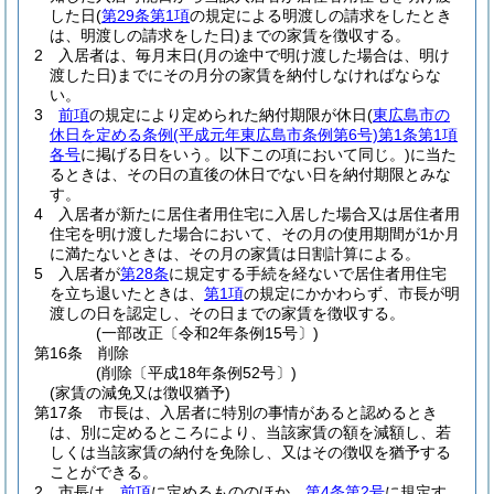
した日
(
第29条第1項
の規定による明渡しの請求をしたとき
は、明渡しの請求をした日)
までの家賃を徴収する。
2
入居者は、毎月末日
(月の途中で明け渡した場合は、明け
渡した日)
までにその月分の家賃を納付しなければならな
い。
3
前項
の規定により定められた納付期限が休日
(
東広島市の
休日を定める条例
(平成元年東広島市条例第6号)
第1条第1項
各号
に掲げる日をいう。以下この項において同じ。)
に当た
るときは、その日の直後の休日でない日を納付期限とみな
す。
4
入居者が新たに居住者用住宅に入居した場合又は居住者用
住宅を明け渡した場合において、その月の使用期間が1か月
に満たないときは、その月の家賃は日割計算による。
5
入居者が
第28条
に規定する手続を経ないで居住者用住宅
を立ち退いたときは、
第1項
の規定にかかわらず、市長が明
渡しの日を認定し、その日までの家賃を徴収する。
(一部改正〔令和2年条例15号〕)
第16条
削除
(削除〔平成18年条例52号〕)
(家賃の減免又は徴収猶予)
第17条
市長は、入居者に特別の事情があると認めるとき
は、別に定めるところにより、当該家賃の額を減額し、若
しくは当該家賃の納付を免除し、又はその徴収を猶予する
ことができる。
2
市長は、
前項
に定めるもののほか、
第4条第2号
に規定す