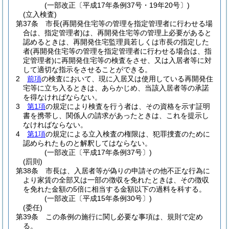
(一部改正〔平成17年条例37号・19年20号〕)
(立入検査)
第37条
市長
(再開発住宅等の管理を指定管理者に行わせる場
合は、指定管理者)
は、再開発住宅等の管理上必要があると
認めるときは、再開発住宅監理員若しくは市長の指定した
者
(再開発住宅等の管理を指定管理者に行わせる場合は、指
定管理者)
に再開発住宅等の検査をさせ、又は入居者等に対
して適切な指示をさせることができる。
2
前項
の検査において、現に入居又は使用している再開発住
宅等に立ち入るときは、あらかじめ、当該入居者等の承諾
を得なければならない。
3
第1項
の規定により検査を行う者は、その資格を示す証明
書を携帯し、関係人の請求があったときは、これを提示し
なければならない。
4
第1項
の規定による立入検査の権限は、犯罪捜査のために
認められたものと解釈してはならない。
(一部改正〔平成17年条例37号〕)
(罰則)
第38条
市長は、入居者等が偽りの申請その他不正な行為に
より家賃の全部又は一部の徴収を免れたときは、その徴収
を免れた金額の5倍に相当する金額以下の過料を科する。
(一部改正〔平成15年条例30号〕)
(委任)
第39条
この条例の施行に関し必要な事項は、規則で定め
る。