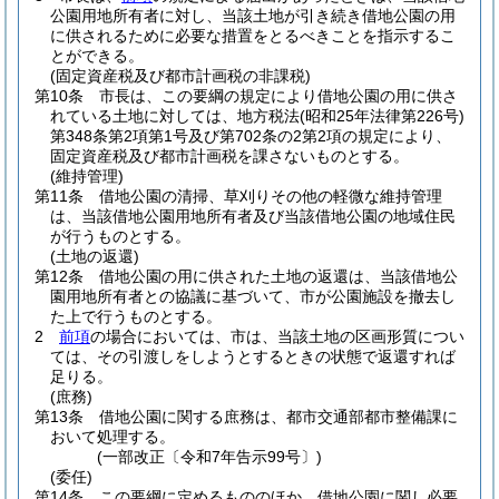
公園用地所有者に対し、当該土地が引き続き借地公園の用
に供されるために必要な措置をとるべきことを指示するこ
とができる。
(固定資産税及び都市計画税の非課税)
第10条
市長は、この要綱の規定により借地公園の用に供さ
れている土地に対しては、地方税法
(昭和25年法律第226号)
第348条第2項第1号及び第702条の2第2項の規定により、
固定資産税及び都市計画税を課さないものとする。
(維持管理)
第11条
借地公園の清掃、草刈りその他の軽微な維持管理
は、当該借地公園用地所有者及び当該借地公園の地域住民
が行うものとする。
(土地の返還)
第12条
借地公園の用に供された土地の返還は、当該借地公
園用地所有者との協議に基づいて、市が公園施設を撤去し
た上で行うものとする。
2
前項
の場合においては、市は、当該土地の区画形質につい
ては、その引渡しをしようとするときの状態で返還すれば
足りる。
(庶務)
第13条
借地公園に関する庶務は、都市交通部都市整備課に
おいて処理する。
(一部改正〔令和7年告示99号〕)
(委任)
第14条
この要綱に定めるもののほか、借地公園に関し必要