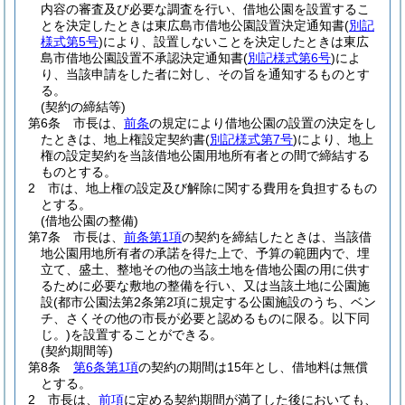
内容の審査及び必要な調査を行い、借地公園を設置するこ
とを決定したときは東広島市借地公園設置決定通知書
(
別記
様式第5号
)
により、設置しないことを決定したときは東広
島市借地公園設置不承認決定通知書
(
別記様式第6号
)
によ
り、当該申請をした者に対し、その旨を通知するものとす
る。
(契約の締結等)
第6条
市長は、
前条
の規定により借地公園の設置の決定をし
たときは、地上権設定契約書
(
別記様式第7号
)
により、地上
権の設定契約を当該借地公園用地所有者との間で締結する
ものとする。
2
市は、地上権の設定及び解除に関する費用を負担するもの
とする。
(借地公園の整備)
第7条
市長は、
前条第1項
の契約を締結したときは、当該借
地公園用地所有者の承諾を得た上で、予算の範囲内で、埋
立て、盛土、整地その他の当該土地を借地公園の用に供す
るために必要な敷地の整備を行い、又は当該土地に公園施
設
(都市公園法第2条第2項に規定する公園施設のうち、ベン
チ、さくその他の市長が必要と認めるものに限る。以下同
じ。)
を設置することができる。
(契約期間等)
第8条
第6条第1項
の契約の期間は15年とし、借地料は無償
とする。
2
市長は、
前項
に定める契約期間が満了した後においても、