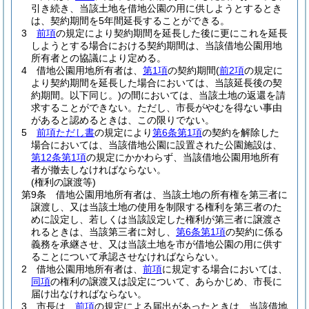
引き続き、当該土地を借地公園の用に供しようとするとき
は、契約期間を5年間延長することができる。
3
前項
の規定により契約期間を延長した後に更にこれを延長
しようとする場合における契約期間は、当該借地公園用地
所有者との協議により定める。
4
借地公園用地所有者は、
第1項
の契約期間
(
前2項
の規定に
より契約期間を延長した場合においては、当該延長後の契
約期間。以下同じ。)
の間においては、当該土地の返還を請
求することができない。
ただし、市長がやむを得ない事由
があると認めるときは、この限りでない。
5
前項ただし書
の規定により
第6条第1項
の契約を解除した
場合においては、当該借地公園に設置された公園施設は、
第12条第1項
の規定にかかわらず、当該借地公園用地所有
者が撤去しなければならない。
(権利の譲渡等)
第9条
借地公園用地所有者は、当該土地の所有権を第三者に
譲渡し、又は当該土地の使用を制限する権利を第三者のた
めに設定し、若しくは当該設定した権利が第三者に譲渡さ
れるときは、当該第三者に対し、
第6条第1項
の契約に係る
義務を承継させ、又は当該土地を市が借地公園の用に供す
ることについて承認させなければならない。
2
借地公園用地所有者は、
前項
に規定する場合においては、
同項
の権利の譲渡又は設定について、あらかじめ、市長に
届け出なければならない。
3
市長は、
前項
の規定による届出があったときは、当該借地