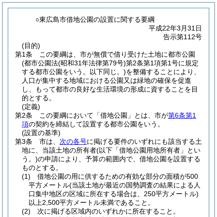
○東広島市借地公園の設置に関する要綱
平成22年3月31日
告示第112号
(目的)
第1条
この要綱は、市が無償で借り受けた土地に都市公園
(都市公園法
(昭和31年法律第79号)
第2条第1項第1号に規定
する都市公園をいう。以下同じ。)
を整備することにより、
人口が集中する地域における公園又は緑地の確保を促進
し、もって都市の良好な生活環境の形成に資することを目
的とする。
(定義)
第2条
この要綱において「借地公園」とは、市が
第6条第1
項
の契約を締結して設置する都市公園をいう。
(設置の基準)
第3条
市は、
次の各号
に掲げる要件のいずれにも該当する土
地に、当該土地の所有者
(以下「借地公園用地所有者」とい
う。)
の申請により、予算の範囲内で、借地公園を設置する
ものとする。
(1)
借地公園の用に供するための有効な部分の面積が500
平方メートル
(当該土地が最近の国勢調査の結果による人
口集中地区の区域に所在する場合は、250平方メートル)
以上2,500平方メートル未満であること。
(2)
次に掲げる区域内のいずれかに所在すること。