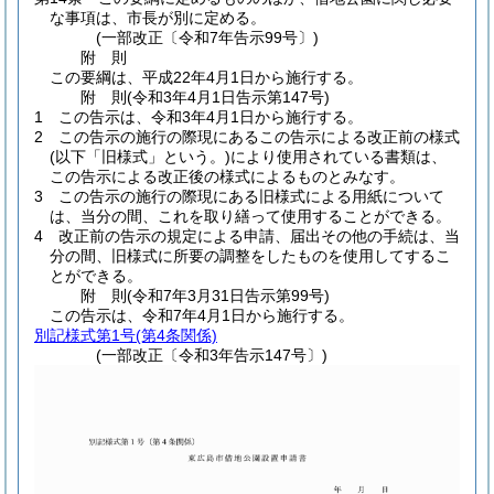
な事項は、市長が別に定める。
(一部改正〔令和7年告示99号〕)
附
則
この要綱は、平成22年4月1日から施行する。
附
則
(令和3年4月1日
告示第147号)
1
この告示は、令和3年4月1日から施行する。
2
この告示の施行の際現にあるこの告示による改正前の様式
(以下「旧様式」という。)
により使用されている書類は、
この告示による改正後の様式によるものとみなす。
3
この告示の施行の際現にある旧様式による用紙について
は、当分の間、これを取り繕って使用することができる。
4
改正前の告示の規定による申請、届出その他の手続は、当
分の間、旧様式に所要の調整をしたものを使用してするこ
とができる。
附
則
(令和7年3月31日
告示第99号)
この告示は、令和7年4月1日から施行する。
別記様式第1号
(第4条関係)
(一部改正〔令和3年告示147号〕)