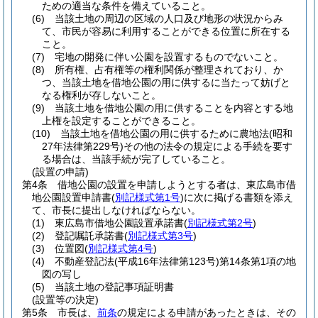
ための適当な条件を備えていること。
(6)
当該土地の周辺の区域の人口及び地形の状況からみ
て、市民が容易に利用することができる位置に所在する
こと。
(7)
宅地の開発に伴い公園を設置するものでないこと。
(8)
所有権、占有権等の権利関係が整理されており、か
つ、当該土地を借地公園の用に供するに当たって妨げと
なる権利が存しないこと。
(9)
当該土地を借地公園の用に供することを内容とする地
上権を設定することができること。
(10)
当該土地を借地公園の用に供するために農地法
(昭和
27年法律第229号)
その他の法令の規定による手続を要す
る場合は、当該手続が完了していること。
(設置の申請)
第4条
借地公園の設置を申請しようとする者は、東広島市借
地公園設置申請書
(
別記様式第1号
)
に次に掲げる書類を添え
て、市長に提出しなければならない。
(1)
東広島市借地公園設置承諾書
(
別記様式第2号
)
(2)
登記嘱託承諾書
(
別記様式第3号
)
(3)
位置図
(
別記様式第4号
)
(4)
不動産登記法
(平成16年法律第123号)
第14条第1項の地
図の写し
(5)
当該土地の登記事項証明書
(設置等の決定)
第5条
市長は、
前条
の規定による申請があったときは、その