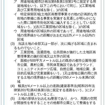
ア
用途地域
(都市計画法第8条第1項第1号に規定する用
途地域をいう。以下この号において同じ。)
(工業地域
及び工業専用地域を除く。)
の区域
イ
特定保留区域
(土地区画整理事業その他の計画的な市
街地の整備に係る事業を実施する見通しが明らかにな
った際に随時市街化区域に編入することとしている区
域をいう。)
(吉川工業団地の区域を除く。)
の区域
ウ
用途地域の区域以外の区域であって、用途地域の区
域の境界線からの距離がおおむね125メートル以内の
区域
(3)
当該土地の全部又は一部が、次に掲げる区域に含まれ
るものでないこと。
ア
工業団地、流通団地、公共団体が施行した土地区画
整理事業の施行区域又は大学の区域
イ
面積が500平方メートル以上の既存の都市公園等
(都
市公園、農村公園、市民体育施設であるグラウンド、
コミュニティスポーツ広場、自然公園、地域公園、多
目的広場及び児童遊園をいう。)
又は借地公園の用に供
する土地の境界線からの距離が250メートル未満の区
域
(4)
幅員が4メートル以上の道路
(建築基準法
(昭和25年法
律第201号)
第42条第1項に規定する道路をいう。)
に2メ
ートル以上接していること。
(5)
土地の形状がおおむね整形であり、かつ、周囲の空間
が開放性を有することその他都市公園として整備をする