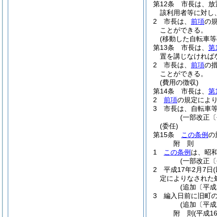
第12条
市長は、放
該利用者等に対し
2
市長は、
前項
の
ことができる。
(移動した自転車等
第13条
市長は、
第
置を講じなければ
2
市長は、
前項
の
ことができる。
(費用の徴収)
第14条
市長は、
第
2
前項
の規定によ
3
市長は、自転車
(一部改正〔
(委任)
第15条
この条例
の
附
則
1
この条例
は、昭和
(一部改正〔
2
平成17年2月7日
定によりなされた
(追加〔平成
3
編入日前に旧町
(追加〔平成
附
則
(平成1