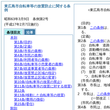
東広島市自転車等の放置防止に関する条
例
○東広島市自
昭和63年3月9日 条例第2号
(目的)
(平成17年2月7日施行)
第1条
この条例
は
る。
条項目次
沿革
(定義)
本則
第2条
この条例
に
第1条
(目的)
(1)
自転車 道路
第2条
(定義)
(2)
原動機付自転
第3条
(市長の責務)
(3)
自動二輪車 
第4条
(市民の責務)
(4)
自転車等 自
第5条
(利用者等の責務)
(5)
自転車駐車場
第6条
(自転車等小売業者の責務)
(6)
公共の場所 
第7条
(鉄道事業者等の責務)
(7)
放置 自転車
第8条
(放置禁止区域の指定)
つ、自転車等の
第9条
(放置禁止区域の変更)
(市長の責務)
第10条
(自転車等の放置の禁止)
第3条
市長は、地
第11条
(自転車等の放置に対する措置)
する。
第12条
2
市長は、
この条
第13条
(移動した自転車等の措置)
(一部改正〔
第14条
(費用の徴収)
(市民の責務)
第15条
(委任)
第4条
市民は、自
附則