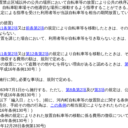
置禁止区域以外の公共の場所において自転車等の放置により公共の秩序
、自転車駐車場その他適切な場所に移動するよう指導することができる
規定による指導を受けた利用者等が当該自転車等を相当の期間放置して
の措置)
11条第2項
又は
前条第2項
の規定により自転車等を移動したときは、その
ならない。
措置を講じた場合において、利用者等が自転車等を引き取らないときは
11条第2項
又は
第12条第2項
の規定により自転車等を移動したときは、
り徴収する費用の額は、規則で定める。
等の放置について盗難その他やむを得ない理由があると認めるときは、
第
平成16年条例130号〕)
施行に関し必要な事項は、規則で定める。
63年7月1日から施行する。
ただし、
第8条第2項
及び
第3項
の規定は、
平成16年条例130号〕)
(以下「編入日」という。)
前に、河内町自転車等の放置防止に関する条
処分、手続その他の行為は、
この条例
の相当規定によりなされたものと
16年条例130号〕)
の条例の規定によりされた放置自転車等の移動に係る費用の徴収につい
16年条例130号〕)
6年12月28日
条例第130号)