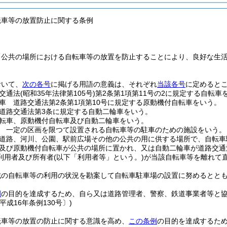
転車等の放置防止に関する条例
、公共の場所における自転車等の放置を防止することにより、良好な生
おいて、
次の各号
に掲げる用語の意義は、それぞれ
当該各号
に定めると
交通法
(昭和35年法律第105号)
第2条第1項第11号の2に規定する自転車
車 道路交通法第2条第1項第10号に規定する原動機付自転車をいう。
道路交通法第3条に規定する自動二輪車をいう。
転車、原動機付自転車及び自動二輪車をいう。
 一定の区画を限つて設置される自転車等の駐車のための施設をいう。
道路、河川、公園、駅前広場その他の公共の用に供する場所で、自転車
及び原動機付自転車が公共の場所に置かれ、又は自動二輪車が道路交通
利用者及び所有者
(以下「利用者等」という。)
が当該自転車等を離れて
域の自転車等の利用の状況を勘案して自転車駐車場の設置に努めるとと
例
の目的を達成するため、自ら又は道路管理者、警察、鉄道事業者等と
平成16年条例130号〕)
転車等の放置の防止に関する意識を高め、
この条例
の目的を達成するた