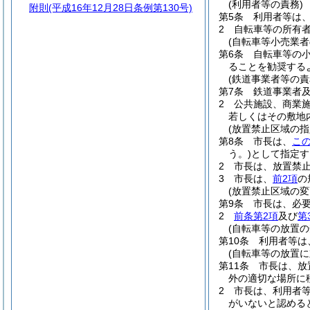
(利用者等の責務)
附則
(平成16年12月28日条例第130号)
第5条
利用者等は
2
自転車等の所有
(自転車等小売業者
第6条
自転車等の
ることを勧奨する
(鉄道事業者等の責
第7条
鉄道事業者
2
公共施設、商業
若しくはその敷地
(放置禁止区域の指
第8条
市長は、
こ
う。)
として指定す
2
市長は、放置禁
3
市長は、
前2項
の
(放置禁止区域の変
第9条
市長は、必
2
前条第2項
及び
第
(自転車等の放置の
第10条
利用者等は
(自転車等の放置に
第11条
市長は、放
外の適切な場所に
2
市長は、利用者
がいないと認める