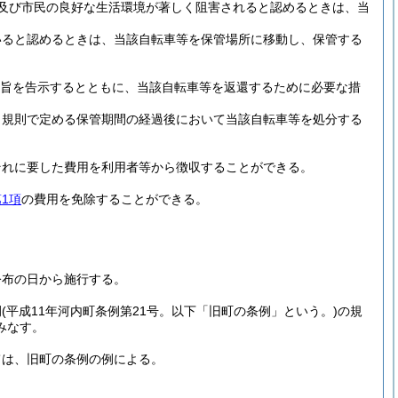
及び市民の良好な生活環境が著しく阻害されると認めるときは、当
。
いると認めるときは、当該自転車等を保管場所に移動し、保管する
旨を告示するとともに、当該自転車等を返還するために必要な措
、規則で定める保管期間の経過後において当該自転車等を処分する
それに要した費用を利用者等から徴収することができる。
1項
の費用を免除することができる。
公布の日から施行する。
例
(平成11年河内町条例第21号。以下「旧町の条例」という。)
の規
みなす。
ては、旧町の条例の例による。