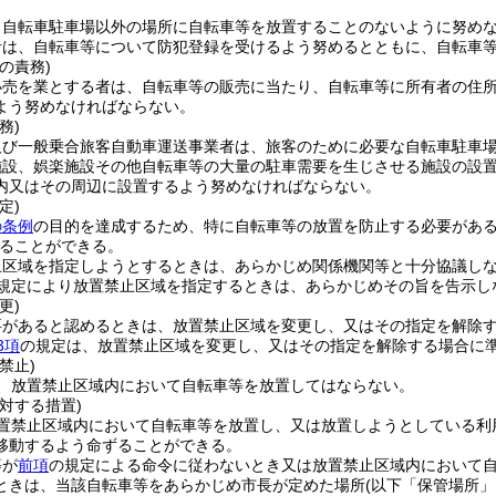
、自転車駐車場以外の場所に自転車等を放置することのないように努め
者は、自転車等について防犯登録を受けるよう努めるとともに、自転車
の責務)
小売を業とする者は、自転車等の販売に当たり、自転車等に所有者の住
よう努めなければならない。
務)
及び一般乗合旅客自動車運送事業者は、旅客のために必要な自転車駐車
施設、娯楽施設その他自転車等の大量の駐車需要を生じさせる施設の設
内又はその周辺に設置するよう努めなければならない。
定)
の条例
の目的を達成するため、特に自転車等の放置を防止する必要があ
ることができる。
止区域を指定しようとするときは、あらかじめ関係機関等と十分協議し
規定により放置禁止区域を指定するときは、あらかじめその旨を告示し
更)
要があると認めるときは、放置禁止区域を変更し、又はその指定を解除
3項
の規定は、放置禁止区域を変更し、又はその指定を解除する場合に
禁止)
、放置禁止区域内において自転車等を放置してはならない。
対する措置)
置禁止区域内において自転車等を放置し、又は放置しようとしている利
移動するよう命ずることができる。
等が
前項
の規定による命令に従わないとき又は放置禁止区域内において
ときは、当該自転車等をあらかじめ市長が定めた場所
(以下「保管場所」