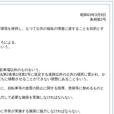
昭和63年3月9日
条例第2号
活環境を保持し、もつて公共の福祉の増進に資することを目的とす
ころによる。
をいう。
駐車場以外のものをいう。
法第2条第1項第1号に規定する道路以外の公共の場所に置かれ、か
直ちに移動させることができない状態にあることをいう。
もに、自転車等の放置の防止に関する指導、啓発等に努めるものと
協力して必要な施策を実施しなければならない。
めに市長が実施する施策に協力しなければならない。