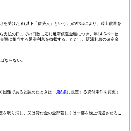
けを受けた者
(以下「借受人」という。)
の申出により、繰上償還を
支払の日までの日数に応じ延滞償還金額につき、年14.5パーセ
金額に相当する延滞利息を徴収する。
ただし、延滞利息の確定金
ればならない。
く困難であると認めたときは、
第8条
に規定する貸付条件を変更す
定を取り消し、又は貸付金の全部若しくは一部を繰上償還させるこ