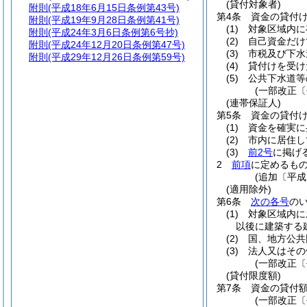
(貸付対象者)
附則
(平成18年6月15日条例第43号)
第4条
資金の貸付
附則
(平成19年9月28日条例第41号)
(1)
対象区域内に
附則
(平成24年3月6日条例第6号抄)
(2)
自己資金だけ
附則
(平成24年12月20日条例第47号)
(3)
市税及び下水
附則
(平成29年12月26日条例第59号)
(4)
貸付けを受け
(5)
公共下水道等
(一部改正〔
(連帯保証人)
第5条
資金の貸付
(1)
資金を確実に
(2)
市内に居住し
(3)
前2号
に掲げ
2
前項
に定めるも
(追加〔平成
(適用除外)
第6条
次の各号
の
(1)
対象区域内に
以後に建築する
(2)
国、地方公共
(3)
法人又はその
(一部改正〔
(貸付限度額)
第7条
資金の貸付
(一部改正〔