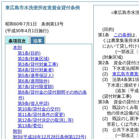
東広島市水洗便所改造資金貸付条例
○東広島市水
昭和60年7月1日 条例第13号
(目的)
(平成30年4月1日施行)
第1条
この条例
は
くは農業集落排水
条項目次
沿革
において貸し付け
本則
(一部改正〔
第1条
(目的)
(対象区域)
第2条
(対象区域)
第2条
資金の貸付
第3条
(貸付対象工事)
(1)
下水道法
(昭
第4条
(貸付対象者)
(2)
東広島市農業
第5条
(連帯保証人)
(3)
法第4条第1
第6条
(適用除外)
下水道に接続す
第7条
(貸付限度額)
(追加〔平成
第8条
(貸付金の貸付期間その他の条
(貸付対象工事)
件)
第3条
資金の貸付
第9条
(借入申請)
(1)
既設のくみ取
第10条
(貸付金の交付)
他の排水設備の
第11条
(貸付条件の変更)
(2)
既設のし尿浄
第12条
(貸付決定の取消し等)
管若しくは汚水
第13条
(委任)
(3)
公共下水道接
附則
(一部改正〔
附則
(平成16年12月28日条例第123号)