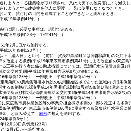
造しようとする建築物が取り壊され、又は火災その他災害により滅失し
造しようとする建築物を他人に譲渡し、又は使用しなくなつたとき。
おいて、貸付けの目的を達成することができないと認めるとき。
平成19年条例41号〕)
施行に関し必要な事項は、規則で定める。
平成16年条例123号・19年41号〕)
61年2月1日から施行する。
平成16年条例123号〕)
(以下「編入日」という。)
前に、賀茂郡黒瀬町又は同郡福富町の公共下
部を改正する条例
(平成19年東広島市条例第41号)
による改正前の東広島
する工事を行う者に係る助成措置については、黒瀬町水洗便所改造及び
補助金交付要綱
(平成10年福富町告示第9号)
の例による。
16年条例123号〕、一部改正〔平成19年条例41号〕)
茂郡黒瀬町の農業集落排水施設の供用開始区域であつた区域内で旧条例第
関する条例施行規則
(平成14年黒瀬町規則第1号)
第5条第1項の規定によ
水洗便所及び排水設備改造補助金交付要綱
(平成14年黒瀬町告示第2号)
の
16年条例123号〕、一部改正〔平成19年条例41号〕)
日前に東広島市農林業施設等の事業分担金徴収条例の一部を改正する条例
収条例
(昭和49年東広島市条例第166号)
に規定する農業集落排水事業に
担金」と読み替えて、
同号
の規定を適用する。
24年条例6号〕)
6年12月28日
条例第123号)
7年2月7日から施行する。