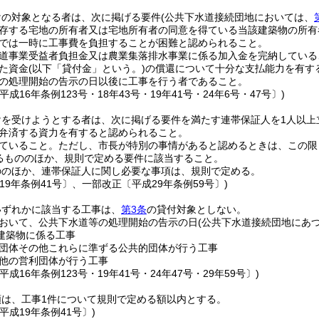
けの対象となる者は、次に掲げる要件
(公共下水道接続団地においては、
存する宅地の所有者又は宅地所有者の同意を得ている当該建築物の所有
では一時に工事費を負担することが困難と認められること。
道事業受益者負担金又は農業集落排水事業に係る加入金を完納している
た資金
(以下「貸付金」という。)
の償還について十分な支払能力を有す
の処理開始の告示の日以後に工事を行う者であること。
平成16年条例123号・18年43号・19年41号・24年6号・47号〕)
けを受けようとする者は、次に掲げる要件を満たす連帯保証人を1人以上
弁済する資力を有すると認められること。
ていること。
ただし、市長が特別の事情があると認めるときは、この限
るもののほか、規則で定める要件に該当すること。
ののほか、連帯保証人に関し必要な事項は、規則で定める。
19年条例41号〕、一部改正〔平成29年条例59号〕)
いずれかに該当する工事は、
第3条
の貸付対象としない。
おいて、公共下水道等の処理開始の告示の日
(公共下水道接続団地にあ
建築物に係る工事
団体その他これらに準ずる公共的団体が行う工事
他の営利団体が行う工事
平成16年条例123号・19年41号・24年47号・29年59号〕)
額は、工事1件について規則で定める額以内とする。
平成19年条例41号〕)