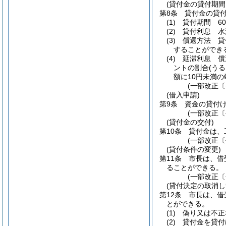
(貸付金の貸付期間
第8条
貸付金の貸
(1)
貸付期間 6
(2)
貸付利息 水
(3)
償還方法 貸
することができ
(4)
延滞利息 償
ントの割合
(う
額に10円未満
(一部改正〔
(借入申請)
第9条
資金の貸付
(一部改正〔
(貸付金の交付)
第10条
貸付金は、
(一部改正〔
(貸付条件の変更)
第11条
市長は、借
ることができる。
(一部改正〔
(貸付決定の取消し
第12条
市長は、借
とができる。
(1)
偽り又は不正
(2)
貸付金を貸付