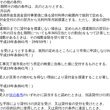
その他の条件)
付期間その他の条件は、次のとおりとする。
0月以内
洗便所改造資金貸付事業債に係る貸付利率の範囲内で規則で定める。
付金交付の月の翌月から元利均等月賦償還とする。
ただし、資金の貸付
る。
還期日までに貸付金を償還しない場合は、定められた償還期日の翌日から
るう年の日を含む期間についても年365日当たりの割合)
をもつて計算した
の端数があるときは、その端数金額を切り捨てる。
平成19年条例41号・29年59号〕)
けを受けようとする者は、規則の定めるところにより市長に申請しなけ
平成19年条例41号〕)
工事完了後市長が行う所定の検査に合格した後に交付するものとする。
平成19年条例41号〕)
受人が災害その他やむを得ない理由により貸付金を償還することが著し
平成19年条例41号〕)
等)
受人が
次の各号
のいずれかに該当すると認めたときは、当該貸付けの決
な手段により貸付けの決定を受け、又は貸付金の交付を受けたとき。
けの目的以外に使用したとき、又は貸付けの条件に違反したとき。