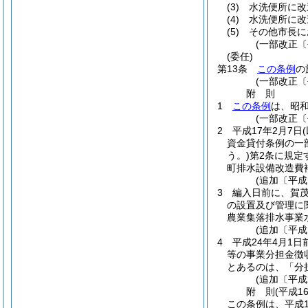
(3)
水洗便所に改
(4)
水洗便所に改
(5)
その他市長に
(一部改正〔
(委任)
第13条
この条例
の
(一部改正〔
附
則
1
この条例
は、昭和
(一部改正〔
2
平成17年2月7日
資金貸付条例の一
う。)
第2条に規定
町排水設備改造費
(追加〔平成
3
編入日前に、賀
の設置及び管理に
農業集落排水事業
(追加〔平成
4
平成24年4月1
等の事業分担金徴
とあるのは、「分
(追加〔平成
附
則
(平成1
この条例は、平成1