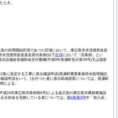
たとき。
水道の供用開始区域であつた区域において、東広島市水洗便所改造
市水洗便所改造資金貸付条例
(以下
次項
において「旧条例」とい
排水設備改造補助金交付要綱
(平成9年黒瀬町告示第39号)
又は福富
2条に規定する工事に係る確認申請
(黒瀬町農業集落排水処理施設
る確認申請をいう。)
を行つた者に係る助成措置については、黒瀬町
例による。
(平成24年東広島市条例第6号)
による改正前の東広島市農林業施設
係る分担金を完納している者については、
第4条第3号
中「加入金」