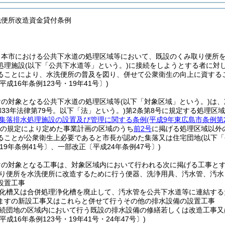
洗便所改造資金貸付条例
、本市における公共下水道の処理区域等において、既設のくみ取り便所
処理施設
(以下「公共下水道等」という。)
に接続をしようとする者に対
ることにより、水洗便所の普及を図り、併せて公衆衛生の向上に資する
平成16年条例123号・19年41号〕)
けの対象となる公共下水道の処理区域等
(以下「対象区域」という。)
は、
和33年法律第79号。以下「法」という。)
第2条第8号に規定する処理区域
集落排水処理施設の設置及び管理に関する条例
(平成9年東広島市条例第2
項の規定により定めた事業計画の区域のうち
前2号
に掲げる処理区域以外
ることが公衆衛生上必要であると市長が認めた集落又は住宅団地
(以下
19年条例41号〕、一部改正〔平成24年条例47号〕)
けの対象となる工事は、対象区域内において行われる次に掲げる工事と
り便所を水洗便所に改造するために行う便器、洗浄用具、汚水管、汚水
設置工事
化槽又は合併処理浄化槽を廃止して、汚水管を公共下水道等に連結する
ますの新設工事又はこれらと併せて行うその他の排水設備の設置工事
続団地の区域内において行う既設の排水設備の修繕若しくは改造工事又
平成16年条例123号・19年41号・24年47号〕)