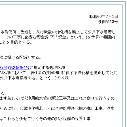
昭和60年7月1日
条例第13号
を水洗便所に改造し、又は既設の浄化槽を廃止して公共下水道若し
し、その工事に必要な資金
(以下「資金」という。)
を予算の範囲内
ことを目的とする。
次に掲げる区域とする。
7号)
第2条第4号
に規定する処理区域
の区域において、居住者の共同利用に供する浄化槽を廃止して公共
「公共下水道接続団地」という。)
の区域
する。
ます若しくは洗浄用給水管の新設工事又はこれと併せて行うその
ために行うし尿浄化槽若しくは合併処理浄化槽の廃止工事、汚水
はこれらと併せて行うその他の排水設備の設置工事