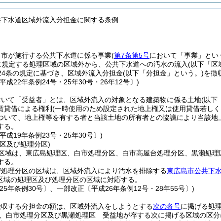
共下水道区域外流入分担金に関する条例
、市が施行する公共下水道に係る事業
(
第7条第5号
において「事業」とい
に規定する処理区域の区域外から、公共下水道への汚水の流入
(以下「区
24条の規定に基づき、区域外流入分担金
(以下「分担金」という。)
を徴
平成22年条例24号・25年30号・26年12号〕)
おいて「受益者」とは、区域外流入の対象となる建築物に係る土地
(以下
賃貸借による権利
(一時使用のため設定された地上権又は使用貸借若しく
ついて、地上権等を有する者と当該土地の所有者との協議により当該地
する。
平成19年条例23号・25年30号〕)
区及び処理分区)
区域は、東広島処理区、白市処理分区、白市高屋台処理分区、黒瀬処理
する。
び処理分区の区域は、区域外流入により汚水を排除する
東広島市公共下
区域の処理区及び処理分区の区域に対応する。
25年条例30号〕、一部改正〔平成26年条例12号・28年55号〕)
徴収する分担金の額は、区域外流入をしようとする
次の各号
に掲げる処
、白市処理分区及び黒瀬処理区 受益地が存する次に掲げる区域の区分