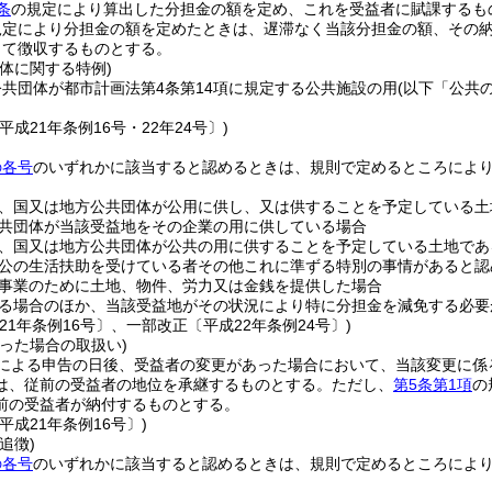
条
の規定により算出した分担金の額を定め、これを受益者に賦課するも
規定により分担金の額を定めたときは、遅滞なく当該分担金の額、その
して徴収するものとする。
体に関する特例)
共団体が都市計画法第4条第14項に規定する公共施設の用
(以下「公共
平成21年条例16号・22年24号〕)
の各号
のいずれかに該当すると認めるときは、規則で定めるところによ
、国又は地方公共団体が公用に供し、又は供することを予定している土
共団体が当該受益地をその企業の用に供している場合
、国又は地方公共団体が公共の用に供することを予定している土地であ
公の生活扶助を受けている者その他これに準ずる特別の事情があると認
事業のために土地、物件、労力又は金銭を提供した場合
る場合のほか、当該受益地がその状況により特に分担金を減免する必要
21年条例16号〕、一部改正〔平成22年条例24号〕)
った場合の取扱い)
による申告の日後、受益者の変更があった場合において、当該変更に係
は、従前の受益者の地位を承継するものとする。
ただし、
第5条第1項
の
前の受益者が納付するものとする。
平成21年条例16号〕)
追徴)
の各号
のいずれかに該当すると認めるときは、規則で定めるところによ