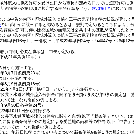
域外流入に係る許可を受けた日から市長が定める日までに当該許可に係
市計画法第4条第12項に規定する開発行為をいう。
次項第1号
において同
。
による申告の内容と区域外流入に係る工事の完了検査後の状況が著しく
号
のいずれかに該当すると認めるときは、規則で定めるところにより、
る変更の許可に伴い開発区域の面積又は公共ますの基数が増加したとき
による申告の内容と区域外流入に係る工事の完了検査後の状況が著しく
21年条例16号〕、一部改正〔平成22年条例24号・24年47号・26年12号
施行に関し必要な事項は、市長が定める。
平成21年条例16号〕)
の日から施行する。
9年3月7日
条例第23号)
の日から施行する。
1年3月9日
条例第16号)
21年4月1日
(以下「施行日」という。)
から施行する。
市公共下水道区域外流入分担金に関する条例第7条及び第9条の規定は、
ついては、なお従前の例による。
2年9月30日
条例第24号)
22年10月1日から施行する。
市公共下水道区域外流入分担金に関する条例
(以下「新条例」という。)
第
入に係る新条例第4条の規定による受益地の面積等の申告
(以下「申告」
については、なお従前の例による。
定は、施行日以後にされる申告について新条例第5条第1項の規定によ