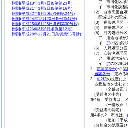
ア
市街化区域
附則
(平成19年3月7日条例第23号)
イ
市街化調整
附則
(平成21年3月9日条例第16号)
(2)
白市高屋台処
附則
(平成22年9月30日条例第24号)
区域以外の区域
附則
(平成24年12月20日条例第47号)
(3)
福富処理区 
附則
(平成25年6月28日条例第30号抄)
(4)
豊栄処理区 
附則
(平成26年3月6日条例第12号)
(5)
河内処理分区
附則
(平成28年12月21日条例第55号抄)
ア
用途地域が
イ
ア
の区域以
(6)
入野処理分区
(7)
安芸津処理区
ア
用途地域が
イ
ア
の区域以
2
前項第3号
から
第
当該各号
に定める
3
前2項
の規定によ
る受益地を含むと
(全部改正〔
(受益者の申告)
第4条
受益者は、
(一部改正〔
(受益者の認定)
第4条の2
市長は、
(追加〔平成
(分担金の賦課及び