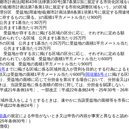
(都市計画法
(昭和43年法律第100号)
第7条第1項に規定する市街化区域を
区域
(都市計画法第7条第1項に規定する市街化調整区域をいう。)
の区域
理分区 受益地
(用途地域
(都市計画法第8条第1項第1号に規定する用途
に存するものに限る。)
の面積1平方メートル当たり900円
公共ます1基当たり30万円
公共ます1基当たり35万円
 受益地が存する次に掲げる区域の区分に応じ、それぞれに定める額
定められている区域 公共ます1基当たり25万円
外の区域 公共ます1基当たり25万円に受益地の面積1平方メートル当た
 公共ます1基当たり25万円
 受益地が存する次に掲げる区域の区分に応じ、それぞれに定める額
定められている区域 受益地の面積1平方メートル当たり600円
外の区域 受益地の面積1平方メートル当たり900円
6号
までに掲げる区域に係る区域外流入が営利を目的とする行為による
額又は受益地の面積1平方メートル当たり600円
(
同項第5号イ
に掲げる区
り、受益地の面積に応じて分担金を算出する場合において、分担金又は
きは、当該受益地に係る面積の部分に対しては、分担金を賦課しない。
平成21年条例16号〕、一部改正〔平成22年条例24号・25年30号・26年1
区域外流入をしようとするときは、速やかに当該受益地の面積等を市長
平成22年条例24号〕)
前条
の規定による申告がないとき又は申告の内容が事実と異なると認め
25年条例30号〕)
徴収)