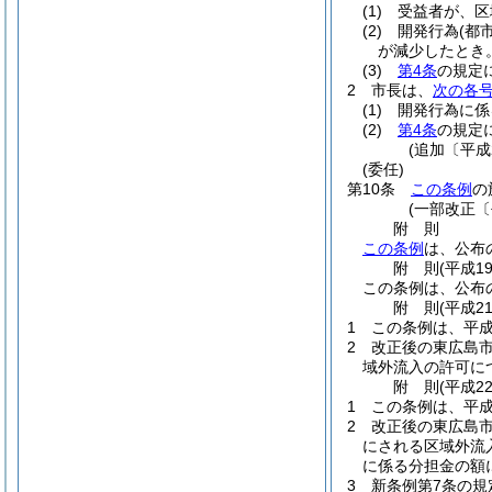
(1)
受益者が、区
(2)
開発行為
(都
が減少したとき
(3)
第4条
の規定
2
市長は、
次の各
(1)
開発行為に係
(2)
第4条
の規定
(追加〔平成
(委任)
第10条
この条例
の
(一部改正〔
附
則
この条例
は、公布
附
則
(平成1
この条例は、公布
附
則
(平成2
1
この条例は、平成
2
改正後の東広島
域外流入の許可に
附
則
(平成2
1
この条例は、平成
2
改正後の東広島
にされる区域外流
に係る分担金の額
3
新条例第7条の規