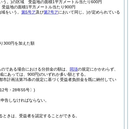
いう。)
の区域 受益地の面積1平方メートル当たり600円
 受益地の面積1平方メートル当たり900円
地域をいう。
第5号ア
及び
第7号ア
において同じ。)
が定められている
り300円を加えた額
ものである場合における分担金の額は、
同項
の規定にかかわらず、
域にあっては、900円)
のいずれか多い額とする。
都市計画法第75条の規定に基づく受益者負担金を既に納付してい
2号・28年55号〕)
に申告しなければならない。
るときは、受益者を認定することができる。