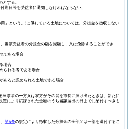
のとする。
納付期日等を受益者に通知しなければならない。
の用」という。)
に供している土地については、分担金を徴収しない
り、当該受益者の分担金の額を減額し、又は免除することができ
地である場合
る場合
められる者である場合
があると認められる土地である場合
る当事者の一方又は双方がその旨を市長に届け出たときは、新たに
規定により賦課された金額のうち当該届出の日までに納付すべきも
り、
第5条
の規定により徴収した分担金の全部又は一部を還付するこ