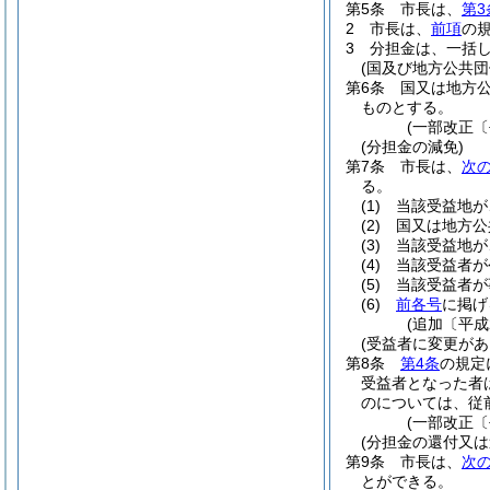
第5条
市長は、
第3
2
市長は、
前項
の
3
分担金は、一括
(国及び地方公共団
第6条
国又は地方公
ものとする。
(一部改正〔
(分担金の減免)
第7条
市長は、
次
る。
(1)
当該受益地が
(2)
国又は地方公
(3)
当該受益地が
(4)
当該受益者が
(5)
当該受益者が
(6)
前各号
に掲げ
(追加〔平成
(受益者に変更があ
第8条
第4条
の規定
受益者となった者
のについては、従
(一部改正〔
(分担金の還付又は
第9条
市長は、
次
とができる。