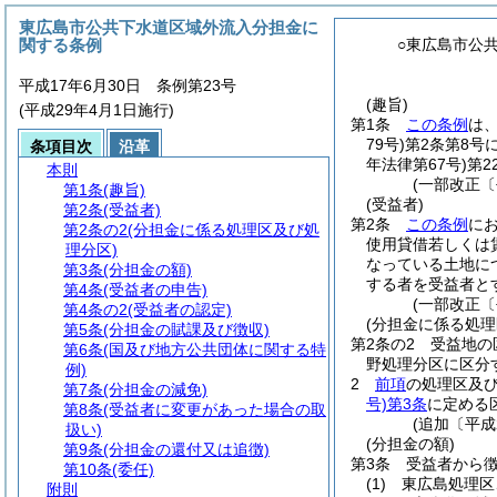
東広島市公共下水道区域外流入分担金に
関する条例
○東広島市公
平成17年6月30日 条例第23号
(趣旨)
(平成29年4月1日施行)
第1条
この条例
は
79号)
第2条第8号
条項目次
沿革
年法律第67号)
第2
本則
(一部改正〔
第1条
(趣旨)
(受益者)
第2条
(受益者)
第2条
この条例
に
第2条の2
(分担金に係る処理区及び処
使用貸借若しくは
理分区)
なっている土地に
第3条
(分担金の額)
する者を受益者と
第4条
(受益者の申告)
(一部改正〔
第4条の2
(受益者の認定)
(分担金に係る処理
第5条
(分担金の賦課及び徴収)
第2条の2
受益地の
第6条
(国及び地方公共団体に関する特
野処理分区に区分
例)
2
前項
の処理区及
第7条
(分担金の減免)
号)
第3条
に定める
第8条
(受益者に変更があった場合の取
(追加〔平成
扱い)
(分担金の額)
第9条
(分担金の還付又は追徴)
第3条
受益者から
第10条
(委任)
(1)
東広島処理区
附則