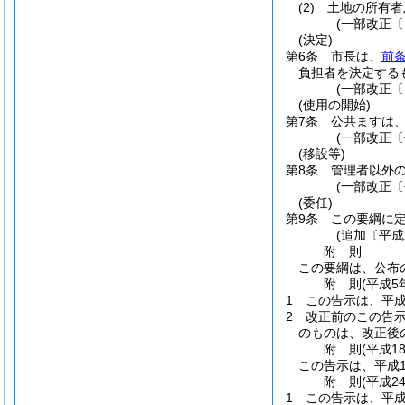
(2)
土地の所有者
(一部改正〔
(決定)
第6条
市長は、
前
負担者を決定する
(一部改正〔
(使用の開始)
第7条
公共ますは
(一部改正〔
(移設等)
第8条
管理者以外
(一部改正〔
(委任)
第9条
この要綱に
(追加〔平成
附
則
この要綱は、公布
附
則
(平成5
1
この告示は、平成
2
改正前のこの告
のものは、改正後
附
則
(平成1
この告示は、平成1
附
則
(平成2
1
この告示は、平成