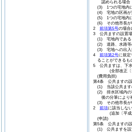
認められる場合
(3)
1つの宅地内
(4)
宅地の区画が
(5)
1つの宅地内
(6)
その他市長が
2
前項第5号
の場合
3
公共ますの設置
(1)
宅地内である
(2)
道路、水路等
(3)
宅地への出入
4
前項第2号
に規定
ることができるも
5
公共ますは、下
(全部改正〔
(費用負担)
第4条
公共ますの
(1)
当該公共ます
(2)
排水区域内の
後の分筆により
(3)
その他市長が
2
前項
に該当しな
(追加〔平成
(申請)
第5条
公共ますの
(1)
公共ますを設