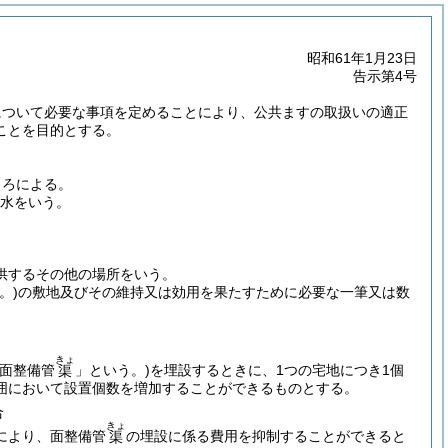
昭和61年1月23日
告示第4号
について必要な事項を定めることにより、公共ますの取扱いの適正
ことを目的とする。
ころによる。
下水をいう。
供するその他の場所をいう。
。)
の敷地及びその維持又は効用を果たすために必要な一筆又は数
きょ
「面整備管
」という。)
を埋設するときに、1つの宅地につき1個
渠
囲において設置個数を増加することができるものとする。
合
きょ
により、面整備管
の埋設に係る費用を抑制することができると
渠