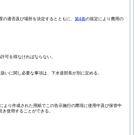
置の適否及び場所を決定するとともに、
第4条
の規定により費用の
の許可を得なければならない。
取扱いに関し必要な事項は、下水道部長が別に定める。
により作成された用紙でこの告示施行の際現に使用中及び保管中
続き使用することができる。