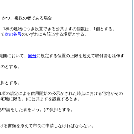
、かつ、複数の者である場合
、1棟の建物につき設置できる公共ますの個数は、1個とする。
して
次の各号
のいずれにも該当する場所とする。
範囲において、
同号
に規定する位置の上限を超えて取付管を延伸す
ものとする。
負担とする。
第1項の規定による供用開始の公示がされた時点における宅地がその
宅地に限る。)
に公共ますを設置するとき。
る申請をした者をいう。)
の負担とする。
げる書類を添えて市長に申請しなければならない。