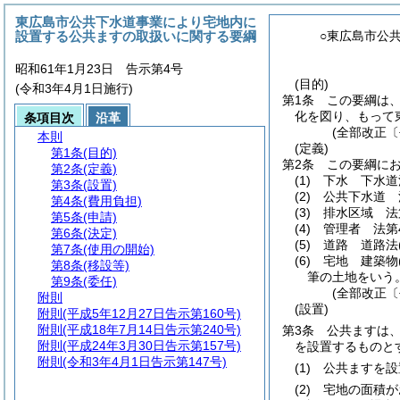
東広島市公共下水道事業により宅地内に
設置する公共ますの取扱いに関する要綱
○東広島市公
昭和61年1月23日 告示第4号
(目的)
(令和3年4月1日施行)
第1条
この要綱は
化を図り、もって
条項目次
沿革
(全部改正〔
本則
(定義)
第1条
(目的)
第2条
この要綱に
第2条
(定義)
(1)
下水 下水道
第3条
(設置)
(2)
公共下水道 
第4条
(費用負担)
(3)
排水区域 法
第5条
(申請)
(4)
管理者 法第
第6条
(決定)
(5)
道路 道路法
第7条
(使用の開始)
(6)
宅地 建築物
第8条
(移設等)
筆の土地をいう
第9条
(委任)
(全部改正〔
附則
(設置)
附則
(平成5年12月27日告示第160号)
附則
(平成18年7月14日告示第240号)
第3条
公共ますは
附則
(平成24年3月30日告示第157号)
を設置するものと
附則
(令和3年4月1日告示第147号)
(1)
公共ますを設
(2)
宅地の面積が