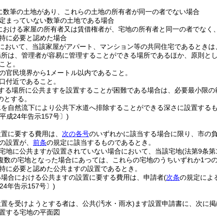
に数筆の土地があり、これらの土地の所有者が同一の者でない場合
定まっていない数筆の土地である場合
における家屋の所有者又は賃借権者が、宅地の所有者と同一の者でなく
特に必要と認めた場合
において、当該家屋がアパート、マンション等の共同住宅であるときは
場所は、管理者が容易に管理することができる場所であるほか、原則と
こと。
の官民境界から1メートル以内であること。
口付近であること。
する場所に公共ますを設置することが困難である場合は、必要最小限の
のとする。
水を自然流下により公共下水道へ排除することができる深さに設置する
平成24年告示157号〕)
設置に要する費用は、
次の各号
のいずれかに該当する場合に限り、市の
の設置が、
前条
の規定に該当するものであるとき。
宅地に公共ますが設置されていない場合において、当該宅地
(法第9条
複数の宅地となった場合にあっては、これらの宅地のうちいずれか1つの
特に必要と認めた公共ますの設置であるとき。
い場合における公共ますの設置に要する費用は、申請者
(
次条
の規定によ
24年告示157号〕)
設置を受けようとする者は、公共
(汚水・雨水)
ます設置申請書に、次に掲
置する宅地の平面図