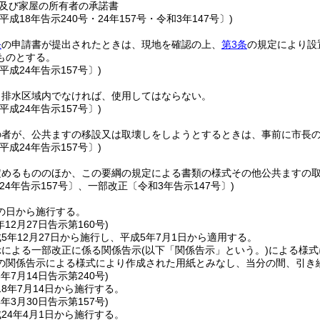
及び家屋の所有者の承諾書
平成18年告示240号・24年157号・令和3年147号〕)
条
の申請書が提出されたときは、現地を確認の上、
第3条
の規定により設
ものとする。
平成24年告示157号〕)
、排水区域内でなければ、使用してはならない。
平成24年告示157号〕)
の者が、公共ますの移設又は取壊しをしようとするときは、事前に市長
平成24年告示157号〕)
定めるもののほか、この要綱の規定による書類の様式その他公共ますの
24年告示157号〕、一部改正〔令和3年告示147号〕)
の日から施行する。
年12月27日
告示第160号)
5年12月27日から施行し、平成5年7月1日から適用する。
示による一部改正に係る関係告示
(以下「関係告示」という。)
による様式
の関係告示による様式により作成された用紙とみなし、当分の間、引き
8年7月14日
告示第240号)
8年7月14日から施行する。
4年3月30日
告示第157号)
24年4月1日から施行する。