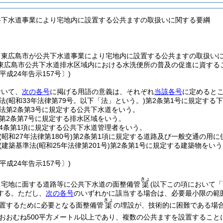
共下水道事業により宅地内に設置する公共ますの取扱いに関する要綱
、東広島市が公共下水道事業により宅地内に設置する公共ますの取扱い
東広島市公共下水道排水区域内における水洗便所の普及の促進に資する
平成24年告示157号〕)
おいて、
次の各号
に掲げる用語の意義は、それぞれ
当該各号
に定めると
法
(昭和33年法律第79号。以下「法」という。)
第2条第1号に規定する
法第2条第3号に規定する公共下水道をいう。
第2条第7号に規定する排水区域をいう。
4条第1項に規定する公共下水道管理者をいう。
(昭和27年法律第180号)
第2条第1項に規定する道路及び一般交通の用に
(建築基準法
(昭和25年法律第201号)
第2条第1号に規定する建築物をいう
。
平成24年告示157号〕)
きょ
、宅地に面する道路等に公共下水道の面整備管
(以下この項において
渠
する。
ただし、
次の各号
のいずれかに該当する場合は、必要最小限の範
きょ
置するために必要となる面整備管
の埋設が、技術的に困難である場
渠
おおむね500平方メートル以上であり、複数の公共ますを設置すること