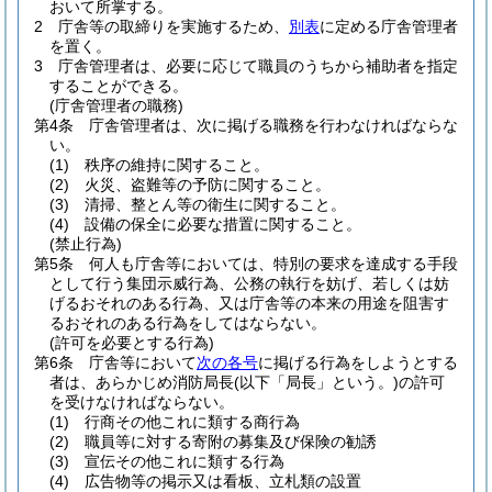
おいて所掌する。
2
庁舎等の取締りを実施するため、
別表
に定める庁舎管理者
を置く。
3
庁舎管理者は、必要に応じて職員のうちから補助者を指定
することができる。
(庁舎管理者の職務)
第4条
庁舎管理者は、次に掲げる職務を行わなければならな
い。
(1)
秩序の維持に関すること。
(2)
火災、盗難等の予防に関すること。
(3)
清掃、整とん等の衛生に関すること。
(4)
設備の保全に必要な措置に関すること。
(禁止行為)
第5条
何人も庁舎等においては、特別の要求を達成する手段
として行う集団示威行為、公務の執行を妨げ、若しくは妨
げるおそれのある行為、又は庁舎等の本来の用途を阻害す
るおそれのある行為をしてはならない。
(許可を必要とする行為)
第6条
庁舎等において
次の各号
に掲げる行為をしようとする
者は、あらかじめ消防局長
(以下「局長」という。)
の許可
を受けなければならない。
(1)
行商その他これに類する商行為
(2)
職員等に対する寄附の募集及び保険の勧誘
(3)
宣伝その他これに類する行為
(4)
広告物等の掲示又は看板、立札類の設置