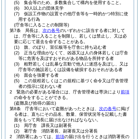
(5)
集会等のため、多数集合して構内を使用すること。
(6)
30人以上の団体見学
(7)
仮設工作物の設置その他庁舎等を一時的かつ特別に使
用する行為
(庁舎等に入ることの制限等)
第7条
局長は、
次の各号
のいずれかに該当する者に対して
は、庁舎等に入ることを制限し、若しくは禁止し、又は必
要に応じて退去を命ずることがある。
(1)
旗、のぼり、宣伝板等を庁舎に持ち込む者
(2)
正当な理由がなくて、凶器又は人の身体若しくは庁舎
等に危害を及ぼすおそれがある物品を所持する者
(3)
粗野若しくは乱暴な言動で他人に迷惑を及ぼし、又は
庁舎等の施設若しくは設備を破損するおそれがある者
(4)
面会を強要する者
(5)
この規程若しくはこの規程に基づく命令又は庁舎管理
者の指示に従わない者
2
緊急の必要がある場合には、庁舎管理者は専決により
前項
の命令をすることができる。
(盗難及び拾得の届出)
第8条
庁舎等において盗難があったときは、
次の各号
に掲げ
る者は、直ちにその品名、数量、保管状況等を記載した書
面をもって局長に届け出なければならない。
(1)
局庁舎 課長又は副署長
(2)
署庁舎 消防署長、副署長又は分署長
2
消防署にあっては、
前項
の届け出を行うときは消防署長の