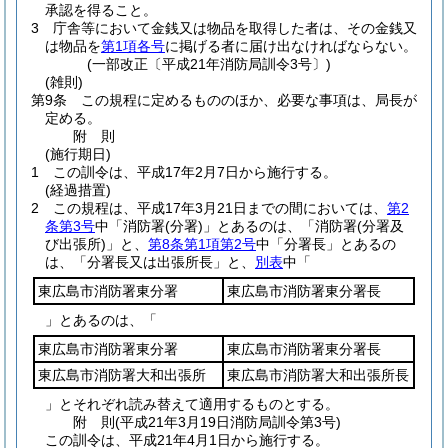
承認を得ること。
3
庁舎等において金銭又は物品を取得した者は、その金銭又
は物品を
第1項各号
に掲げる者に届け出なければならない。
(一部改正〔平成21年消防局訓令3号〕)
(雑則)
第9条
この規程に定めるもののほか、必要な事項は、局長が
定める。
附
則
(施行期日)
1
この訓令は、平成17年2月7日から施行する。
(経過措置)
2
この規程は、平成17年3月21日までの間においては、
第2
条第3号
中「消防署
(分署)
」とあるのは、「消防署
(分署及
び出張所)
」と、
第8条第1項第2号
中「分署長」とあるの
は、「分署長又は出張所長」と、
別表
中「
東広島市消防署東分署
東広島市消防署東分署長
」とあるのは、「
東広島市消防署東分署
東広島市消防署東分署長
東広島市消防署大和出張所
東広島市消防署大和出張所長
」とそれぞれ読み替えて適用するものとする。
附
則
(平成21年3月19日
消防局訓令第3号)
この訓令は、平成21年4月1日から施行する。