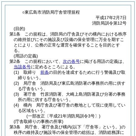
○東広島市消防局庁舎管理規程
平成17年2月7日
消防局訓令第12号
(目的)
第1条
この規程は、消防局の庁舎及びその構内における秩序
の維持並びにその施設及び設備の保全管理に万全を期すこ
とにより、公務の正常な運営を確保することを目的とす
る。
(用語の定義)
第2条
この規程において、
次の各号
に掲げる用語の定義は、
当該各号
に定めるところによる。
(1)
取締り
前条
の目的を達成するために行う警備及び取
締りをいう。
(2)
局庁舎 消防局及び東広島消防署の事務所の用に供す
る庁舎をいう。
(3)
署庁舎 竹原消防署、大崎上島消防署及び分署の事務
所の用に供する庁舎をいう。
(4)
構内 局庁舎及び署庁舎の敷地として現に使用してい
る区域をいう。
(一部改正〔平成21年消防局訓令3号〕)
(庁舎取締りの事務の所掌)
第3条
局庁舎、署庁舎及び構内
(以下「庁舎等」という。)
の
秩序の維持及び施設等の保全管理の総括は、消防総務課に