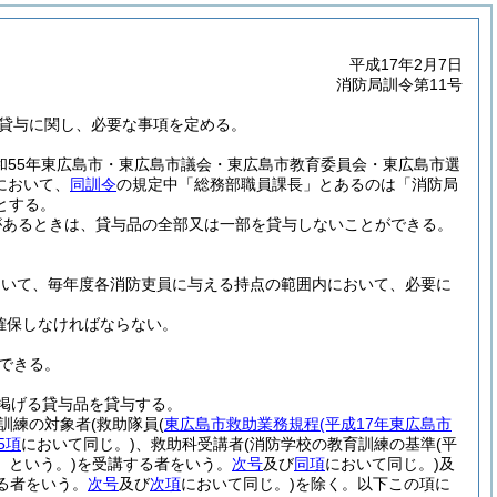
平成17年2月7日
消防局訓令第11号
貸与に関し、必要な事項を定める。
昭和55年東広島市・東広島市議会・東広島市教育委員会・東広島市選
において、
同訓令
の規定中「総務部職員課長」とあるのは「消防局
とする。
があるときは、貸与品の全部又は一部を貸与しないことができる。
ついて、毎年度各消防吏員に与える持点の範囲内において、必要に
確保しなければならない。
できる。
掲げる貸与品を貸与する。
訓練の対象者
(救助隊員
(
東広島市救助業務規程
(平成17年東広島市
5項
において同じ。)
、救助科受講者
(消防学校の教育訓練の基準
(平
」という。)
を受講する者をいう。
次号
及び
同項
において同じ。)
及
る者をいう。
次号
及び
次項
において同じ。)
を除く。以下この項に