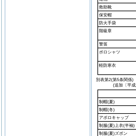
救助靴
保安帽
防火手袋
階級章
警笛
ポロシャツ
軽防寒衣
別表第2
(第5条関係)
(追加〔平成
制帽
(夏)
制帽
(冬)
アポロキャップ
制服
(夏)
上衣
(半袖)
制服
(夏)
ズボン