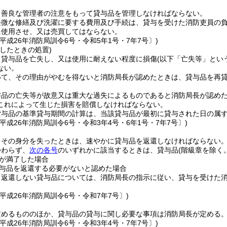
、善良な管理者の注意をもって貸与品を管理しなければならない。
軽微な修繕及び洗濯に要する費用及び手続は、貸与を受けた消防吏員の
に使用させ、又は売買してはならない。
平成26年消防局訓令6号・令和5年1号・7年7号〕)
したときの処置)
、貸与品を亡失し、又は使用に耐えない程度に損傷
(以下「亡失等」とい
ない。
いて、その理由がやむを得ないと消防局長が認めたときは、貸与品を再
与品の亡失等が故意又は重大な過失によるものであると消防局長が認め
これによって生じた損害を賠償しなければならない。
貸与品の基準貸与期間の計算は、当該貸与品が最初に貸与された日の属
平成26年消防局訓令6号・令和3年4号・6年1号・7年7号〕)
、その身分を失ったときは、速やかに貸与品を返還しなければならない
かわらず、
次の各号
のいずれかに該当するときは、貸与品
(階級章を除く。
が満了した場合
与品を返還する必要がないと認めた場合
り返還しない貸与品については、消防局長の指示に従い、貸与を受けた
平成26年消防局訓令6号・令和7年7号〕)
定めるもののほか、貸与品の貸与に関し必要な事項は消防局長が定める
平成26年消防局訓令6号・令和3年4号・7年7号〕)