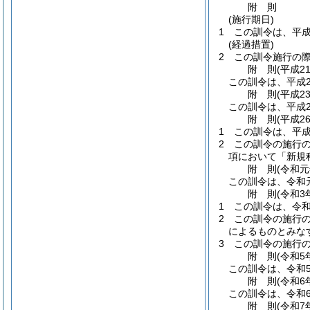
附
則
(施行期日)
1
この訓令は、平成
(経過措置)
2
この訓令施行の
附
則
(平成2
この訓令は、平成2
附
則
(平成2
この訓令は、平成2
附
則
(平成2
1
この訓令は、平成
2
この訓令の施行
項において「新規
附
則
(令和元
この訓令は、令和元
附
則
(令和3
1
この訓令は、令和
2
この訓令の施行
によるものとみな
3
この訓令の施行
附
則
(令和5
この訓令は、令和
附
則
(令和6
この訓令は、令和
附
則
(令和7