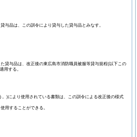
た貸与品は、この訓令により貸与した貸与品とみなす。
した貸与品は、改正後の東広島市消防職員被服等貸与規程
(以下この
適用する。
う。)
により使用されている書類は、この訓令による改正後の様式
て使用することができる。