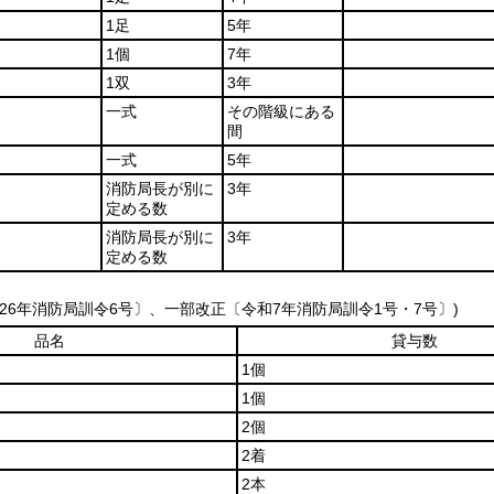
1足
5年
1個
7年
1双
3年
一式
その階級にある
間
一式
5年
消防局長が別に
3年
定める数
消防局長が別に
3年
定める数
26年消防局訓令6号〕、一部改正〔令和7年消防局訓令1号・7号〕)
品名
貸与数
1個
1個
2個
2着
2本