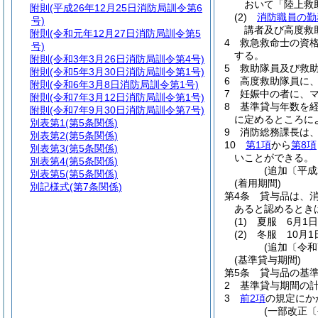
おいて「陸上救
附則
(平成26年12月25日消防局訓令第6
(2)
消防職員の勤
号)
講者及び高度救
附則
(令和元年12月27日消防局訓令第5
4
救急救命士の資
号)
する。
附則
(令和3年3月26日消防局訓令第4号)
5
救助隊員及び救
附則
(令和5年3月30日消防局訓令第1号)
6
高度救助隊員に
附則
(令和6年3月8日消防局訓令第1号)
7
妊娠中の者に、
附則
(令和7年3月12日消防局訓令第1号)
8
基準貸与年数を
附則
(令和7年9月30日消防局訓令第7号)
に定めるところに
別表第1
(第5条関係)
9
消防総務課長は
別表第2
(第5条関係)
10
第1項
から
第8項
別表第3
(第5条関係)
いことができる。
別表第4
(第5条関係)
(追加〔平成
別表第5
(第5条関係)
(着用期間)
別記様式
(第7条関係)
第4条
貸与品は、
あると認めるとき
(1)
夏服 6月1日
(2)
冬服 10月1
(追加〔令和
(基準貸与期間)
第5条
貸与品の基
2
基準貸与期間の
3
前2項
の規定にか
(一部改正〔