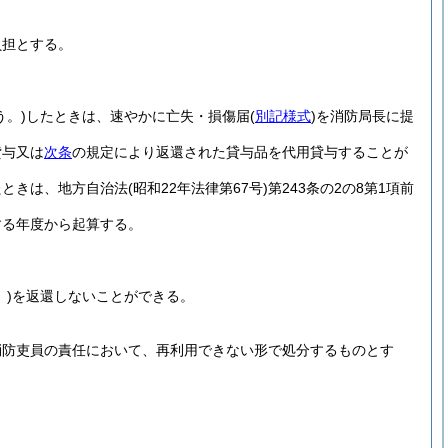
負担とする。
う。)
したときは、速やかに亡失・損傷届
(
別記様式
)
を消防局長に提
貸与又は
次条
の規定により返還された貸与品を代用貸与することが
たときは、地方自治法
(昭和22年法律第67号)
第243条の2の8第1項前
する年度から起算する。
。
)
を返還しないことができる。
消防吏員の責任において、再利用できない形で処分するものとす
。