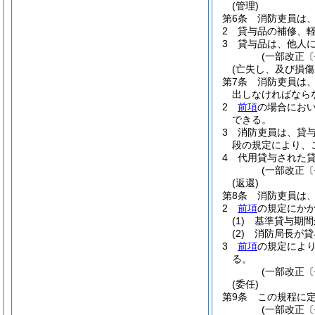
(管理)
第6条
消防吏員は
2
貸与品の補修、
3
貸与品は、他人
(一部改正〔
(亡失し、及び損傷
第7条
消防吏員は
出しなければなら
2
前項
の場合にお
できる。
3
消防吏員は、貸
段の規定により、
4
代用貸与された
(一部改正〔
(返還)
第8条
消防吏員は
2
前項
の規定にか
(1)
基準貸与期間
(2)
消防局長が貸
3
前項
の規定によ
る。
(一部改正〔
(委任)
第9条
この規程に
(一部改正〔