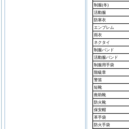
制服
(冬)
活動服
防寒衣
エンブレム
雨衣
ネクタイ
制服バンド
活動服バンド
制服用手袋
階級章
警笛
短靴
救助靴
防火靴
保安帽
革手袋
防火手袋