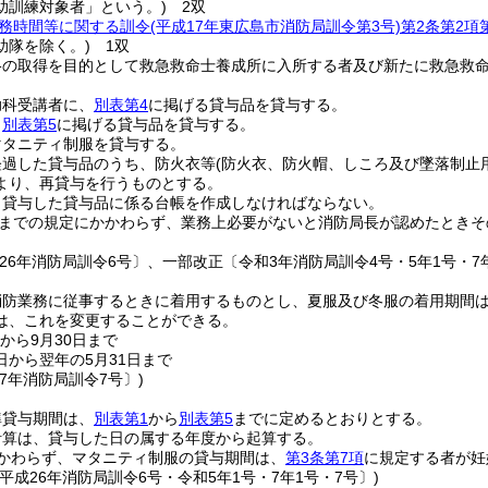
助訓練対象者」という。)
2双
務時間等に関する訓令
(平成17年東広島市消防局訓令第3号)
第2条第2項
助隊を除く。)
1双
格の取得を目的として救急救命士養成所に入所する者及び新たに救急救
助科受講者に、
別表第4
に掲げる貸与品を貸与する。
、
別表第5
に掲げる貸与品を貸与する。
マタニティ制服を貸与する。
経過した貸与品のうち、防火衣等
(防火衣、防火帽、しころ及び墜落制止
より、再貸与を行うものとする。
、貸与した貸与品に係る台帳を作成しなければならない。
までの規定にかかわらず、業務上必要がないと消防局長が認めたときそ
26年消防局訓令6号〕、一部改正〔令和3年消防局訓令4号・5年1号・7年
消防業務に従事するときに着用するものとし、夏服及び冬服の着用期間
は、これを変更することができる。
から9月30日まで
日から翌年の5月31日まで
7年消防局訓令7号〕)
準貸与期間は、
別表第1
から
別表第5
までに定めるとおりとする。
計算は、貸与した日の属する年度から起算する。
かわらず、マタニティ制服の貸与期間は、
第3条第7項
に規定する者が妊
平成26年消防局訓令6号・令和5年1号・7年1号・7号〕)