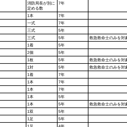
消防局長が別に
7年
定める数
1本
7年
一式
7年
三式
5年
三式
5年
救急救命士のみを対
1着
5年
2個
5年
1枚
5年
救急救命士のみを対
1対
5年
救急救命士のみを対
1着
7年
1本
7年
1本
7年
1本
5年
1本
5年
救急救命士のみを対
1双
5年
1足
5年
1足
4年