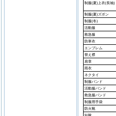
制服
(夏)
上衣
(長袖)
制服
(夏)
ズボン
制服
(冬)
活動服
救急服
防寒衣
エンブレム
替え襟
肩章
雨衣
ネクタイ
制服バンド
活動服バンド
救急服バンド
制服用手袋
防火靴
短靴