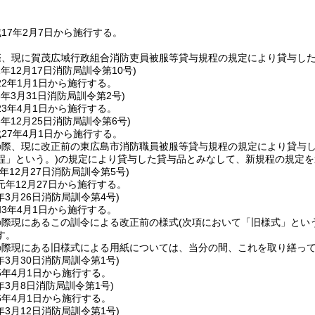
17年2月7日から施行する。
際、現に賀茂広域行政組合消防吏員被服等貸与規程の規定により貸与し
1年12月17日
消防局訓令第10号)
2年1月1日から施行する。
3年3月31日
消防局訓令第2号)
3年4月1日から施行する。
6年12月25日
消防局訓令第6号)
27年4月1日から施行する。
の際、現に改正前の東広島市消防職員被服等貸与規程の規定により貸与
程」という。)
の規定により貸与した貸与品とみなして、新規程の規定を
年12月27日
消防局訓令第5号)
年12月27日から施行する。
年3月26日
消防局訓令第4号)
3年4月1日から施行する。
の際現にあるこの訓令による改正前の様式
(次項において「旧様式」とい
す。
の際現にある旧様式による用紙については、当分の間、これを取り繕っ
年3月30日
消防局訓令第1号)
5年4月1日から施行する。
年3月8日
消防局訓令第1号)
6年4月1日から施行する。
年3月12日
消防局訓令第1号)