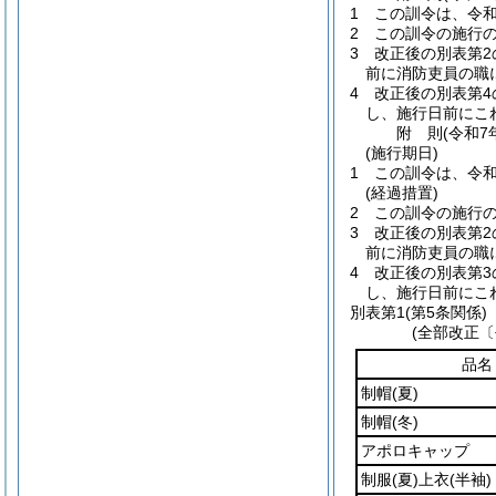
1
この訓令は、令和
2
この訓令の施行
3
改正後の別表第2
前に消防吏員の職
4
改正後の別表第4
し、施行日前にこ
附
則
(令和7
(施行期日)
1
この訓令は、令和
(経過措置)
2
この訓令の施行
3
改正後の別表第2
前に消防吏員の職
4
改正後の別表第
し、施行日前にこ
別表第1
(第5条関係)
(全部改正〔
品名
制帽
(夏)
制帽
(冬)
アポロキャップ
制服
(夏)
上衣
(半袖)