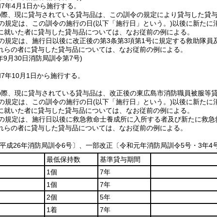
7年4月1日から施行する。
の際、現に貸与されている貸与品は、この訓令の規定により貸与した貸
の規定は、この訓令の施行の日
(以下「施行日」という。)
以後に新たに
に就いた者に貸与した貸与品については、なお従前の例による。
の規定は、施行日以後に改正後の第3条第3項第1号に規定する救助隊
れらの者に貸与した貸与品については、なお従前の例による。
年9月30日
消防局訓令第7号)
7年10月1日から施行する。
の際、現に貸与されている貸与品は、改正後の東広島市消防職員被服等
の規定は、この訓令の施行の日
(以下「施行日」という。)
以後に新たに
に就いた者に貸与した貸与品については、なお従前の例による。
3の規定は、施行日以後に救急救命士養成所に入所する者及び新たに救急
れらの者に貸与した貸与品については、なお従前の例による。
平成26年消防局訓令6号〕、一部改正〔令和元年消防局訓令5号・3年4号
最低保持数
基準貸与期間
1個
7年
1個
7年
2個
5年
1着
7年