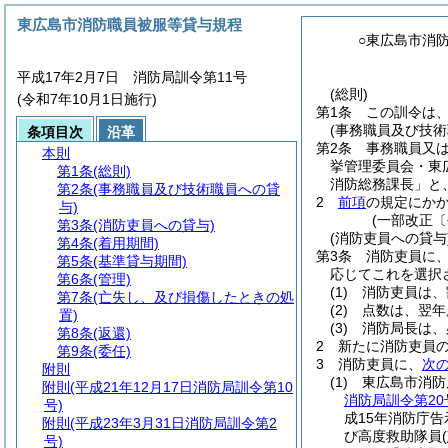
東広島市消防職員被服等貸与規程
○東広島市消
平成17年2月7日 消防局訓令第11号
(総則)
(令和7年10月1日施行)
第1条
この訓令は
(事務職員及び技術
条項目次
沿革
第2条
事務職員又
本則
挙管理委員会・東
第1条
(総則)
消防総務課長」と
第2条
(事務職員及び技術職員への貸
2
前項
の規定にか
与)
(一部改正〔
第3条
(消防吏員への貸与)
(消防吏員への貸与
第4条
(着用期間)
第3条
消防吏員に
第5条
(基準貸与期間)
応じてこれを選択
第6条
(管理)
(1)
消防吏員は、
第7条
(亡失し、及び損傷したときの処
(2)
点数は、翌年
置)
(3)
消防局長は、
第8条
(返還)
2
新たに消防吏員
第9条
(委任)
3
消防吏員に、
次
附則
(1)
東広島市消防
附則
(平成21年12月17日消防局訓令第10
消防局訓令第20
号)
成15年消防庁告
附則
(平成23年3月31日消防局訓令第2
び高度救助隊員
(
号)