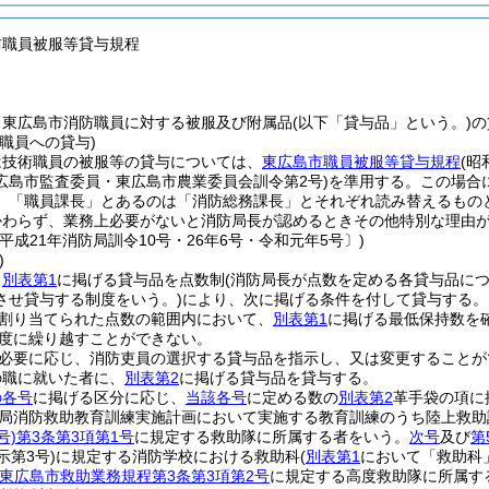
防職員被服等貸与規程
、東広島市消防職員に対する被服及び附属品
(以下「貸与品」という。)
の
職員への貸与)
は技術職員の被服等の貸与については、
東広島市職員被服等貸与規程
(
広島市監査委員・東広島市農業委員会訓令第2号)
を準用する。
この場合
、「職員課長」とあるのは「消防総務課長」とそれぞれ読み替えるもの
かわらず、業務上必要がないと消防局長が認めるときその他特別な理由
平成21年消防局訓令10号・26年6号・令和元年5号〕)
)
、
別表第1
に掲げる貸与品を点数制
(消防局長が点数を定める各貸与品に
させ貸与する制度をいう。)
により、次に掲げる条件を付して貸与する。
割り当てられた点数の範囲内において、
別表第1
に掲げる最低保持数を
度に繰り越すことができない。
必要に応じ、消防吏員の選択する貸与品を指示し、又は変更することが
の職に就いた者に、
別表第2
に掲げる貸与品を貸与する。
の各号
に掲げる区分に応じ、
当該各号
に定める数の
別表第2
革手袋の項に
局消防救助教育訓練実施計画において実施する教育訓練のうち陸上救助
号)
第3条第3項第1号
に規定する救助隊に所属する者をいう。
次号
及び
第
示第3号)
に規定する消防学校における救助科
(
別表第1
において「救助科
東広島市救助業務規程第3条第3項第2号
に規定する高度救助隊に所属す