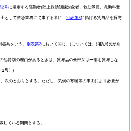
第2号
に規定する隔勤者
(陸上救助訓練対象者、救助隊員、救助科受
命士として救急業務に従事する者に、
別表第3
に掲げる貸与品を貸与
用器具をいう。
別表第2
において同じ。)
については、消防局長が別
の他特別の理由があるときは、貸与品の全部又は一部を貸与しな
1号〕)
は、次のとおりとする。
ただし、気候の寒暖等の事由により必要が
娠している期間とする。