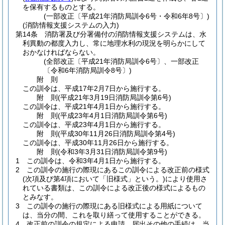
を保有するものとする。
(一部改正〔平成21年消防局訓令6号・令和6年8号〕)
(消防情報支援システムの入力)
第14条
消防署及び分署備付の消防情報支援システムは、水
利異動の都度入力し、常に地理水利の現況を明らかにして
おかなければならない。
(全部改正〔平成21年消防局訓令6号〕、一部改正
〔令和6年消防局訓令8号〕)
附
則
この訓令は、平成17年2月7日から施行する。
附
則
(平成21年3月19日
消防局訓令第6号)
この訓令は、平成21年4月1日から施行する。
附
則
(平成23年4月1日
消防局訓令第6号)
この訓令は、平成23年4月1日から施行する。
附
則
(平成30年11月26日
消防局訓令第4号)
この訓令は、平成30年11月26日から施行する。
附
則
(令和3年3月31日
消防局訓令第9号)
1
この訓令は、令和3年4月1日から施行する。
2
この訓令の施行の際現にあるこの訓令による改正前の様式
(次項及び第4項において「旧様式」という。)
により使用さ
れている書類は、この訓令による改正後の様式によるもの
とみなす。
3
この訓令の施行の際現にある旧様式による用紙について
は、当分の間、これを取り繕って使用することができる。
4
改正前の訓令の規定による申請、届出その他の手続は、当