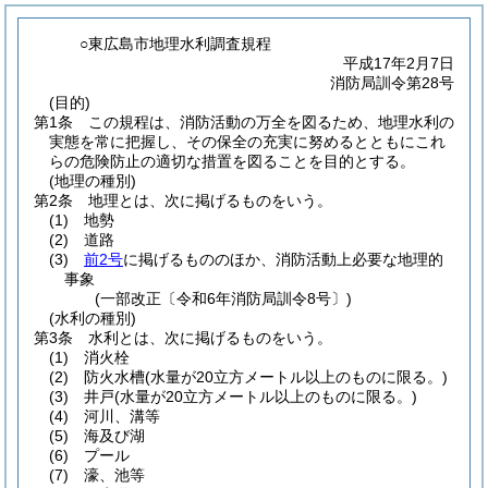
○東広島市地理水利調査規程
平成17年2月7日
消防局訓令第28号
(目的)
第1条
この規程は、消防活動の万全を図るため、地理水利の
実態を常に把握し、その保全の充実に努めるとともにこれ
らの危険防止の適切な措置を図ることを目的とする。
(地理の種別)
第2条
地理とは、次に掲げるものをいう。
(1)
地勢
(2)
道路
(3)
前2号
に掲げるもののほか、消防活動上必要な地理的
事象
(一部改正〔令和6年消防局訓令8号〕)
(水利の種別)
第3条
水利とは、次に掲げるものをいう。
(1)
消火栓
(2)
防火水槽
(水量が20立方メートル以上のものに限る。)
(3)
井戸
(水量が20立方メートル以上のものに限る。)
(4)
河川、溝等
(5)
海及び湖
(6)
プール
(7)
濠、池等