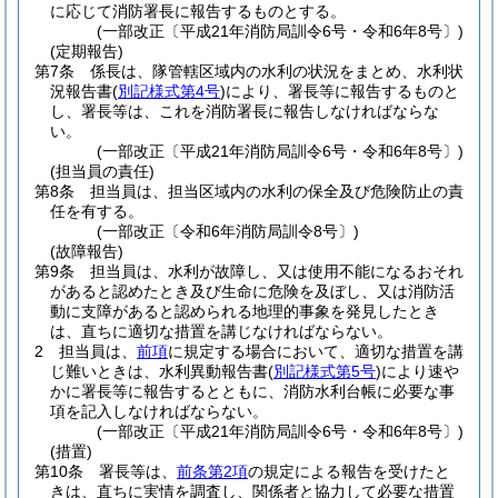
に応じて消防署長に報告するものとする。
(一部改正〔平成21年消防局訓令6号・令和6年8号〕)
(定期報告)
第7条
係長は、隊管轄区域内の水利の状況をまとめ、水利状
況報告書
(
別記様式第4号
)
により、署長等に報告するものと
し、署長等は、これを消防署長に報告しなければならな
い。
(一部改正〔平成21年消防局訓令6号・令和6年8号〕)
(担当員の責任)
第8条
担当員は、担当区域内の水利の保全及び危険防止の責
任を有する。
(一部改正〔令和6年消防局訓令8号〕)
(故障報告)
第9条
担当員は、水利が故障し、又は使用不能になるおそれ
があると認めたとき及び生命に危険を及ぼし、又は消防活
動に支障があると認められる地理的事象を発見したとき
は、直ちに適切な措置を講じなければならない。
2
担当員は、
前項
に規定する場合において、適切な措置を講
じ難いときは、水利異動報告書
(
別記様式第5号
)
により速や
かに署長等に報告するとともに、消防水利台帳に必要な事
項を記入しなければならない。
(一部改正〔平成21年消防局訓令6号・令和6年8号〕)
(措置)
第10条
署長等は、
前条第2項
の規定による報告を受けたと
きは、直ちに実情を調査し、関係者と協力して必要な措置