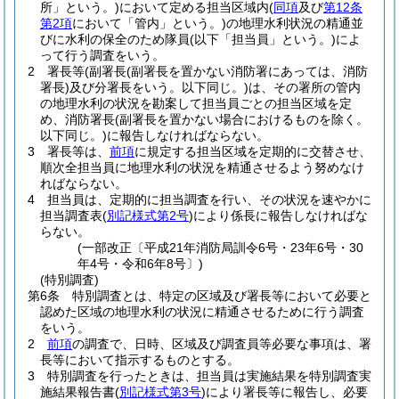
所」という。)
において定める担当区域内
(
同項
及び
第12条
第2項
において「管内」という。)
の地理水利状況の精通並
びに水利の保全のため隊員
(以下「担当員」という。)
によ
って行う調査をいう。
2
署長等
(副署長
(副署長を置かない消防署にあっては、消防
署長)
及び分署長をいう。以下同じ。)
は、その署所の管内
の地理水利の状況を勘案して担当員ごとの担当区域を定
め、消防署長
(副署長を置かない場合におけるものを除く。
以下同じ。)
に報告しなければならない。
3
署長等は、
前項
に規定する担当区域を定期的に交替させ、
順次全担当員に地理水利の状況を精通させるよう努めなけ
ればならない。
4
担当員は、定期的に担当調査を行い、その状況を速やかに
担当調査表
(
別記様式第2号
)
により係長に報告しなければな
らない。
(一部改正〔平成21年消防局訓令6号・23年6号・30
年4号・令和6年8号〕)
(特別調査)
第6条
特別調査とは、特定の区域及び署長等において必要と
認めた区域の地理水利の状況に精通させるために行う調査
をいう。
2
前項
の調査で、日時、区域及び調査員等必要な事項は、署
長等において指示するものとする。
3
特別調査を行ったときは、担当員は実施結果を特別調査実
施結果報告書
(
別記様式第3号
)
により署長等に報告し、必要