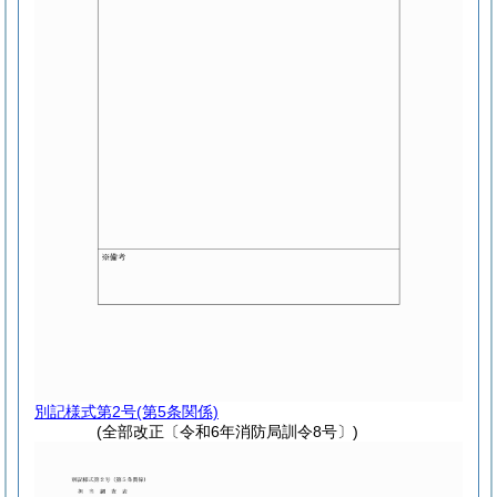
別記様式第2号
(第5条関係)
(全部改正〔令和6年消防局訓令8号〕)