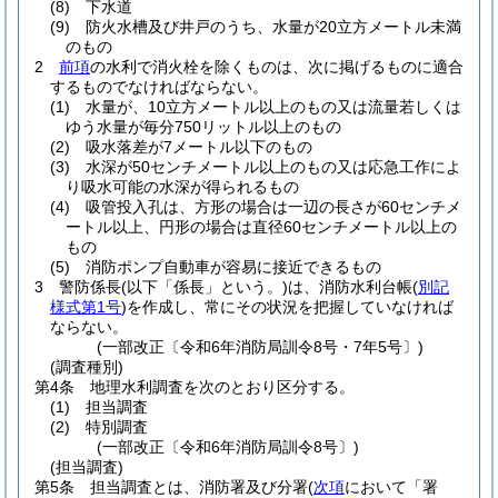
(8)
下水道
(9)
防火水槽及び井戸のうち、水量が20立方メートル未満
のもの
2
前項
の水利で消火栓を除くものは、次に掲げるものに適合
するものでなければならない。
(1)
水量が、10立方メートル以上のもの又は流量若しくは
ゆう水量が毎分750リットル以上のもの
(2)
吸水落差が7メートル以下のもの
(3)
水深が50センチメートル以上のもの又は応急工作によ
り吸水可能の水深が得られるもの
(4)
吸管投入孔は、方形の場合は一辺の長さが60センチメ
ートル以上、円形の場合は直径60センチメートル以上の
もの
(5)
消防ポンプ自動車が容易に接近できるもの
3
警防係長
(以下「係長」という。)
は、消防水利台帳
(
別記
様式第1号
)
を作成し、常にその状況を把握していなければ
ならない。
(一部改正〔令和6年消防局訓令8号・7年5号〕)
(調査種別)
第4条
地理水利調査を次のとおり区分する。
(1)
担当調査
(2)
特別調査
(一部改正〔令和6年消防局訓令8号〕)
(担当調査)
第5条
担当調査とは、消防署及び分署
(
次項
において「署