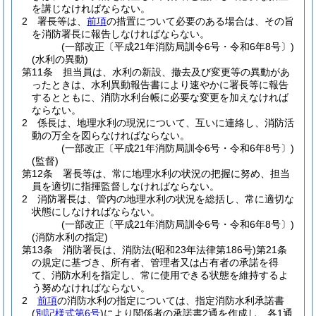
を講じなければならない。
2
署長等は、
前項
の措置について必要のある場合は、その旨
を消防署長に報告しなければならない。
(一部改正〔平成21年消防局訓令6号・令和6年8号〕)
(水利の異動)
第11条
担当員は、水利の新設、撤去及び変更等の異動があ
ったときは、水利異動報告書により速やかに署長等に報告
するとともに、消防水利台帳に必要な変更を加えなければ
ならない。
2
係長は、地理水利の現況について、互いに連絡し、消防活
動の万全を図らなければならない。
(一部改正〔平成21年消防局訓令6号・令和6年8号〕)
(監督)
第12条
署長等は、常に地理水利の状況の把握に努め、担当
員を適切に指揮監督しなければならない。
2
消防署長は、管内の地理水利の状況を総括し、常に適切な
状態にしなければならない。
(一部改正〔平成21年消防局訓令6号・令和6年8号〕)
(消防水利の指定)
第13条
消防署長は、消防法
(昭和23年法律第186号)
第21条
の規定に基づき、所有者、管理者又は占有者の承諾を得
て、消防水利を指定し、常に使用できる状態を維持するよ
う努めなければならない。
2
前項
の消防水利の指定については、指定消防水利承諾書
(
別記様式第6号
)
により関係者の承諾書2通を作成し、各1通