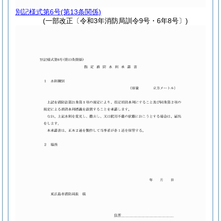
別記様式第6号
(第13条関係)
(一部改正〔令和3年消防局訓令9号・6年8号〕)