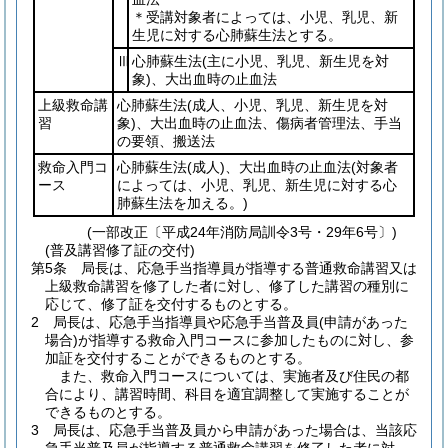
＊受講対象者によっては、小児、乳児、新
生児に対する心肺蘇生法とする。
Ⅲ
心肺蘇生法
(主に小児、乳児、新生児を対
象)
、大出血時の止血法
上級救命講
心肺蘇生法
(成人、小児、乳児、新生児を対
習
象)
、大出血時の止血法、傷病者管理法、手当
の要領、搬送法
救命入門コ
心肺蘇生法
(成人)
、大出血時の止血法
(対象者
ース
によっては、小児、乳児、新生児に対する心
肺蘇生法を加える。)
(一部改正〔平成24年消防局訓令3号・29年6号〕)
(普及講習修了証の交付)
第5条
局長は、応急手当指導員が指導する普通救命講習又は
上級救命講習を修了した者に対し、修了した講習の種別に
応じて、修了証を交付するものとする。
2
局長は、応急手当指導員や応急手当普及員
(申請があった
場合)
が指導する救命入門コースに参加したものに対し、参
加証を交付することができるものとする。
また、救命入門コースについては、実施者及び住民の都
合により、講習時間、科目を適宜調整して実施することが
できるものとする。
3
局長は、応急手当普及員から申請があった場合は、当該応