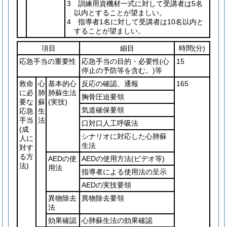
3 訓練用資機材一式に対して受講者は5名
以内とすることが望ましい。
4 指導者1名に対して受講者は10名以内と
することが望ましい。
項目
細目
時間
(分)
応急手当の重要性
応急手当の目的・必要性
(心
15
停止の予防等を含む。)
等
救命
心
基本的心
反応の確認、通報
165
に必
肺
肺蘇生法
胸骨圧迫要領
要な
蘇
(実技)
気道確保要領
応急
生
手当
法
口対口人工呼吸法
(成
シナリオに対応した心肺蘇
人に
生法
対す
る方
AEDの使
AEDの使用方法
(ビデオ等)
法)
用法
指導者による使用法の呈示
AEDの実技要領
異物除去
異物除去要領
法
効果確認
心肺蘇生法の効果確認