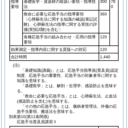
指導
基礎医学・資器材の取扱い要領・指導技
300
78
要領
法
0
救命に必要な応急手当の指導要領
360
〔心肺蘇生法に関する知識の確認
(筆記試
験)
、心肺蘇生法の指導に関する実技の評
価
(実技試験)
を含む〕
各種応急手当の組み合わせ・応用の指導
120
要領
効果測定・指導内容に関する質疑への対応
120
合計時間
1,440
(注)
「基礎知識(講義)」とは、応急手当指導員(普及員)認定
制度、応急手当の重要性、応急手当の対象者等に関する
知識を意味する。
「基礎医学」とは、解剖・生理学、感染防止を意味す
る。
「救命に必要な応急手当」とは、心肺蘇生法、止血法
(感染防止を含む)を意味する。
「その他の応急手当」とは、傷病者管理法、外傷の応
急手当要領、搬送法を意味する。
別表第10
(第11条関係)
応急手当普及員講習Ⅱ