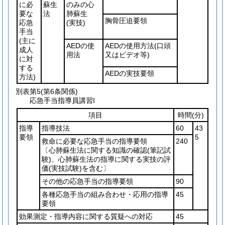
に必
蘇生
のみの心
要な
法
肺蘇生
胸骨圧迫要領
応急
(実技)
手当
(主に
AEDの使
AEDの使用方法
(口頭
成人
用法
又はビデオ等)
に対
する
AEDの実技要領
方法)
別表第5
(第6条関係)
応急手当指導員講習I
項目
時間
(分)
指導
指導技法
60
43
要領
5
救命に必要な応急手当の指導要領
240
〔心肺蘇生法に関する知識の確認
(筆記試
験)
、心肺蘇生法の指導に関する実技の評
価
(実技試験)
を含む〕
その他の応急手当の指導要領
90
各種応急手当の組み合わせ・応用の指導
45
要領
効果測定・指導内容に関する質疑への対応
45