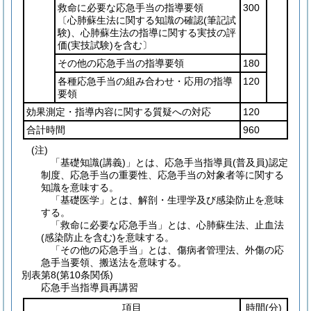
救命に必要な応急手当の指導要領
300
〔心肺蘇生法に関する知識の確認
(筆記試
験)
、心肺蘇生法の指導に関する実技の評
価
(実技試験)
を含む〕
その他の応急手当の指導要領
180
各種応急手当の組み合わせ・応用の指導
120
要領
効果測定・指導内容に関する質疑への対応
120
合計時間
960
(注)
「基礎知識(講義)」とは、応急手当指導員(普及員)認定
制度、応急手当の重要性、応急手当の対象者等に関する
知識を意味する。
「基礎医学」とは、解剖・生理学及び感染防止を意味
する。
「救命に必要な応急手当」とは、心肺蘇生法、止血法
(感染防止を含む)を意味する。
「その他の応急手当」とは、傷病者管理法、外傷の応
急手当要領、搬送法を意味する。
別表第8
(第10条関係)
応急手当指導員再講習
項目
時間
(分)