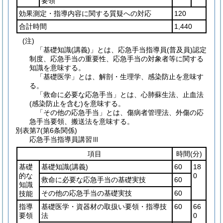
要領
効果測定・指導内容に関する質疑への対応
120
合計時間
1,440
(注)
「基礎知識(講義)」とは、応急手当指導員(普及員)認定
制度、応急手当の重要性、応急手当の対象者等に関する
知識を意味する。
「基礎医学」とは、解剖・生理学、感染防止を意味す
る。
「救命に必要な応急手当」とは、心肺蘇生法、止血法
(感染防止を含む)を意味する。
「その他の応急手当」とは、傷病者管理法、外傷の応
急手当要領、搬送法を意味する。
別表第7
(第6条関係)
応急手当指導員講習Ⅲ
項目
時間
(分)
基礎
基礎知識
(講義)
60
18
的な
0
救命に必要な応急手当の基礎実技
60
知識
その他の応急手当の基礎実技
60
技能
指導
基礎医学・資器材の取扱い要領・指導技
60
66
要領
法
0