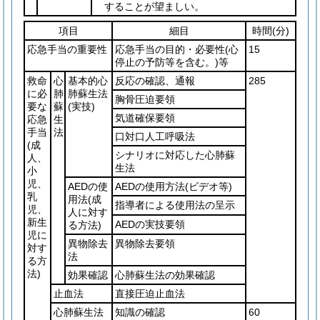
することが望ましい。
項目
細目
時間
(分)
応急手当の重要性
応急手当の目的・必要性
(心
15
停止の予防等を含む。)
等
救命
心
基本的心
反応の確認、通報
285
に必
肺
肺蘇生法
胸骨圧迫要領
要な
蘇
(実技)
気道確保要領
応急
生
手当
法
口対口人工呼吸法
(成
シナリオに対応した心肺蘇
人、
生法
小
児、
AEDの使
AEDの使用方法
(ビデオ等)
乳
用法
(成
指導者による使用法の呈示
児、
人に対す
新生
AEDの実技要領
る方法)
児に
異物除去
異物除去要領
対す
法
る方
法)
効果確認
心肺蘇生法の効果確認
止血法
直接圧迫止血法
心肺蘇生法
知識の確認
60