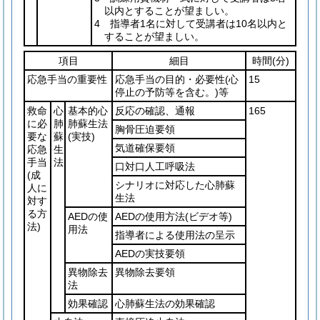
以内とすることが望ましい。
4 指導者1名に対して受講者は10名以内と
することが望ましい。
項目
細目
時間
(分)
応急手当の重要性
応急手当の目的・必要性
(心
15
停止の予防等を含む。)
等
救命
心
基本的心
反応の確認、通報
165
に必
肺
肺蘇生法
胸骨圧迫要領
要な
蘇
(実技)
気道確保要領
応急
生
手当
法
口対口人工呼吸法
(成
シナリオに対応した心肺蘇
人に
生法
対す
る方
AEDの使
AEDの使用方法
(ビデオ等)
法)
用法
指導者による使用法の呈示
AEDの実技要領
異物除去
異物除去要領
法
効果確認
心肺蘇生法の効果確認