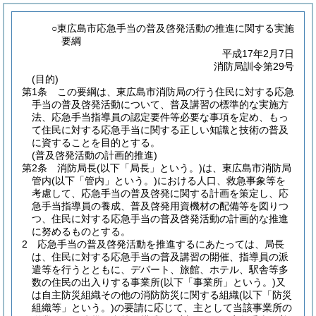
○東広島市応急手当の普及啓発活動の推進に関する実施
要綱
平成17年2月7日
消防局訓令第29号
(目的)
第1条
この要綱は、東広島市消防局の行う住民に対する応急
手当の普及啓発活動について、普及講習の標準的な実施方
法、応急手当指導員の認定要件等必要な事項を定め、もっ
て住民に対する応急手当に関する正しい知識と技術の普及
に資することを目的とする。
(普及啓発活動の計画的推進)
第2条
消防局長
(以下「局長」という。)
は、東広島市消防局
管内
(以下「管内」という。)
における人口、救急事象等を
考慮して、応急手当の普及啓発に関する計画を策定し、応
急手当指導員の養成、普及啓発用資機材の配備等を図りつ
つ、住民に対する応急手当の普及啓発活動の計画的な推進
に努めるものとする。
2
応急手当の普及啓発活動を推進するにあたっては、局長
は、住民に対する応急手当の普及講習の開催、指導員の派
遣等を行うとともに、デパート、旅館、ホテル、駅舎等多
数の住民の出入りする事業所
(以下「事業所」という。)
又
は自主防災組織その他の消防防災に関する組織
(以下「防災
組織等」という。)
の要請に応じて、主として当該事業所の