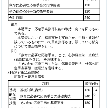
救命に必要な応急手当の指導要領
120
その他の応急手当の指導要領
120
合計時間
240
備考
本講習は、応急手当指導技能の維持・向上を図るもの
である。
本講習において、指導実技を実施させ、手順・要領が
誤っているものについて重点指導させ、誤っている部分
について修正指導を行う。
(注)
「救命に必要な応急手当」とは、心肺蘇生法、止血法
(感染防止を含む。)を意味する。
「その他の応急手当」とは、傷病者管理法、外傷の応
急手当要領、搬送法を意味する。
別表第9
(第11条関係)
応急手当普及員講習I
項目
時間
(分)
基礎
基礎知識
(講義)
120
54
的な
0
救命に必要な応急手当の基礎実技
240
知識
その他の応急手当の基礎実技
180
技能