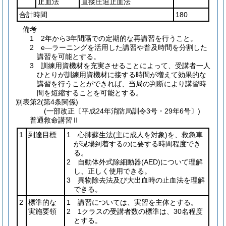
止血法
直接圧迫止血法
合計時間
180
備考
1 2年から3年間隔での定期的な再講習を行うこと。
2 e―ラーニングを活用した講習や普及時間を分割した
講習を可能とする。
3 訓練用資機材を充実させることによって、受講者一人
ひとりが訓練用資機材に接する時間が増えて効果的な
講習を行うことができれば、当局の判断により講習時
間を短縮することを可能とする。
別表第2
(第4条関係)
(一部改正〔平成24年消防局訓令3号・29年6号〕)
普通救命講習Ⅱ
1
到達目標
1 心肺蘇生法
(主に成人を対象)
を、救急車
が現場到着するのに要する時間程度でき
る。
2 自動体外式除細動器
(AED)
について理解
し、正しく使用できる。
3 異物除去法及び大出血時の止血法を理解
できる。
2
標準的な
1 講習については、実習を主体とする。
実施要領
2 1クラスの受講者数の標準は、30名程度
とする。