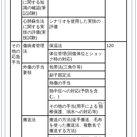
に関する知
識の確認
(筆
記試験)
心肺蘇生法
シナリオを使用した実技の
に関する実
評価
技の評価
(実
技試験)
その
傷病者管理
保温法
120
他の
法
体位管理
(回復体位とショッ
応急
ク時の対応)
手当
外傷の手当
包帯法
(三角巾等)
要領
副子固定法
熱傷の手当
熱中症への対応
(予防を含
む。)
けい
その他の手当
(用手による
頸
椎保護、溺水への対応等)
搬送法
搬送の方法
(徒手搬送、毛布
を使った搬送法、複数名で
搬送する方法)