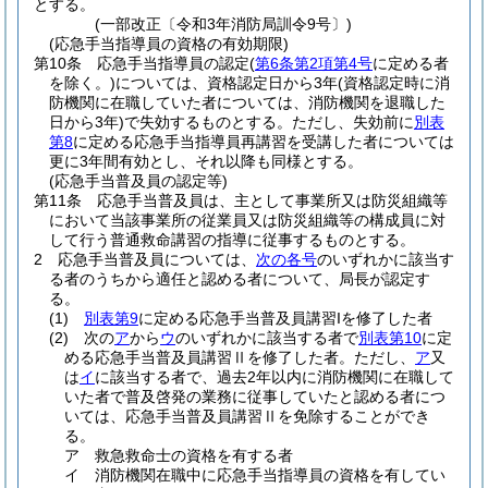
とする。
(一部改正〔令和3年消防局訓令9号〕)
(応急手当指導員の資格の有効期限)
第10条
応急手当指導員の認定
(
第6条第2項第4号
に定める者
を除く。)
については、資格認定日から3年
(資格認定時に消
防機関に在職していた者については、消防機関を退職した
日から3年)
で失効するものとする。
ただし、失効前に
別表
第8
に定める応急手当指導員再講習を受講した者については
更に3年間有効とし、それ以降も同様とする。
(応急手当普及員の認定等)
第11条
応急手当普及員は、主として事業所又は防災組織等
において当該事業所の従業員又は防災組織等の構成員に対
して行う普通救命講習の指導に従事するものとする。
2
応急手当普及員については、
次の各号
のいずれかに該当す
る者のうちから適任と認める者について、局長が認定す
る。
(1)
別表第9
に定める応急手当普及員講習Iを修了した者
(2)
次の
ア
から
ウ
のいずれかに該当する者で
別表第10
に定
める応急手当普及員講習Ⅱを修了した者。
ただし、
ア
又
は
イ
に該当する者で、過去2年以内に消防機関に在職して
いた者で普及啓発の業務に従事していたと認める者につ
いては、応急手当普及員講習Ⅱを免除することができ
る。
ア
救急救命士の資格を有する者
イ
消防機関在職中に応急手当指導員の資格を有してい