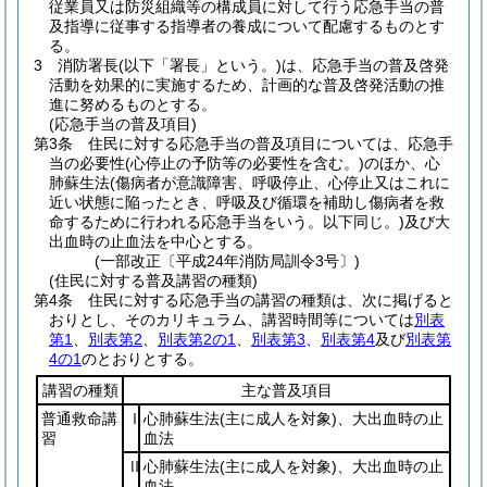
従業員又は防災組織等の構成員に対して行う応急手当の普
及指導に従事する指導者の養成について配慮するものとす
る。
3
消防署長
(以下「署長」という。)
は、応急手当の普及啓発
活動を効果的に実施するため、計画的な普及啓発活動の推
進に努めるものとする。
(応急手当の普及項目)
第3条
住民に対する応急手当の普及項目については、応急手
当の必要性
(心停止の予防等の必要性を含む。)
のほか、心
肺蘇生法
(傷病者が意識障害、呼吸停止、心停止又はこれに
近い状態に陥ったとき、呼吸及び循環を補助し傷病者を救
命するために行われる応急手当をいう。以下同じ。)
及び大
出血時の止血法を中心とする。
(一部改正〔平成24年消防局訓令3号〕)
(住民に対する普及講習の種類)
第4条
住民に対する応急手当の講習の種類は、次に掲げると
おりとし、そのカリキュラム、講習時間等については
別表
第1
、
別表第2
、
別表第2の1
、
別表第3
、
別表第4
及び
別表第
4の1
のとおりとする。
講習の種類
主な普及項目
普通救命講
Ⅰ
心肺蘇生法
(主に成人を対象)
、大出血時の止
習
血法
Ⅱ
心肺蘇生法
(主に成人を対象)
、大出血時の止
血法