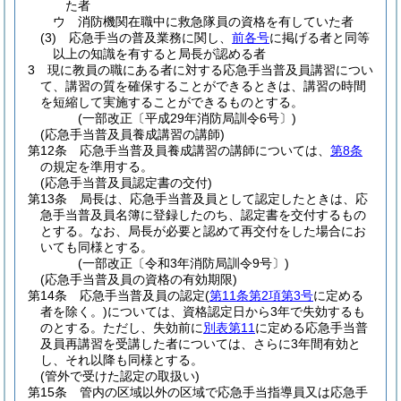
た者
ウ
消防機関在職中に救急隊員の資格を有していた者
(3)
応急手当の普及業務に関し、
前各号
に掲げる者と同等
以上の知識を有すると局長が認める者
3
現に教員の職にある者に対する応急手当普及員講習につい
て、講習の質を確保することができるときは、講習の時間
を短縮して実施することができるものとする。
(一部改正〔平成29年消防局訓令6号〕)
(応急手当普及員養成講習の講師)
第12条
応急手当普及員養成講習の講師については、
第8条
の規定を準用する。
(応急手当普及員認定書の交付)
第13条
局長は、応急手当普及員として認定したときは、応
急手当普及員名簿に登録したのち、認定書を交付するもの
とする。
なお、局長が必要と認めて再交付をした場合にお
いても同様とする。
(一部改正〔令和3年消防局訓令9号〕)
(応急手当普及員の資格の有効期限)
第14条
応急手当普及員の認定
(
第11条第2項第3号
に定める
者を除く。)
については、資格認定日から3年で失効するも
のとする。
ただし、失効前に
別表第11
に定める応急手当普
及員再講習を受講した者については、さらに3年間有効と
し、それ以降も同様とする。
(管外で受けた認定の取扱い)
第15条
管内の区域以外の区域で応急手当指導員又は応急手