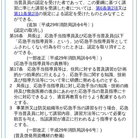
当普及員の認定を受けた者であって、この要綱に基づく講
習に準じた講習を受講した者については、
第6条第2項
又は
第11条第2項
の規定による認定を受けたものとみなすこと
ができる。
(追加〔平成29年消防局訓令6号〕)
(認定の取消し)
第16条
局長は、応急手当指導員及び応急手当普及員
(以下
「応急手当指導員等」という。)
が応急手当指導員等として
ふさわしくない行為を行ったときは、認定を取り消すこと
ができる。
(一部改正〔平成29年消防局訓令6号〕)
(応急手当指導員等の責務等)
第17条
応急手当指導員等は、住民に対する普及講習が計画
的かつ効果的に行えるよう、応急手当に関する知識、技術
及び指導方法等について常に研鑽に努めるものとする。
2
局長は、応急手当指導員に対し応急手当の知識・技術の維
持及び救急医療の進歩にあわせた応急手当の普及指導に十
分に対応できるよう、適宜再教育を行うよう配慮するもの
とする。
3
事業所又は防災組織等が応急手当の講習を行う場合、応急
手当普及員に対して講習内容、講習方法等について必要な
助言を与え、当該講習が適正に行われるよう指導するもの
とする。
(一部改正〔平成29年消防局訓令6号〕)
(普及啓発用資機材の整備)