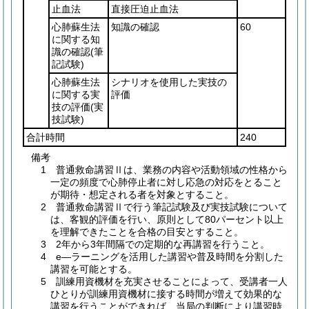
止血法
直接圧迫止血法
心肺蘇生法
知識の確認
60
に関する知
識の確認
(筆
記試験)
心肺蘇生法
シナリオを使用した実技の
に関する実
評価
技の評価
(実
技試験)
合計時間
240
備考
1 普通救命講習Ⅱは、業務の内容や活動領域の性格から
一定の頻度で心肺停止者に対し応急の対応をとること
が期待・想定される者を対象とすること。
2 普通救命講習Ⅱで行う筆記試験及び実技試験について
は、客観的評価を行い、原則として80パーセント以上
を理解できたことを合格の目安とすること。
3 2年から3年間隔での定期的な再講習を行うこと。
4 e―ラーニングを活用した講習や普及時間を分割した
講習を可能とする。
5 訓練用資機材を充実させることによって、受講者一人
ひとりが訓練用資機材に接する時間が増えて効果的な
講習を行うことができれば、当局の判断により講習時