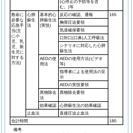
(心停止の予防等を含
む。)
等
救命に
心肺
基本的心
反応の確認、通報
165
必要な
蘇生
肺蘇生法
胸骨圧迫要領
応急手
法
(実技)
気道確保要領
当
(主
に小
口対口
(口鼻)
人工呼吸法
児、乳
シナリオに対応した心肺
児、新
蘇生法
生児に
対する
AEDの使
AEDの使用方法
(ビデオ
方法)
用法
等)
指導者による使用法の呈
示
AEDの実技要領
異物除去
異物除去要領
法
効果確認
心肺蘇生法の効果確認
止血法
直接圧迫止血法
合計時間
180
備考