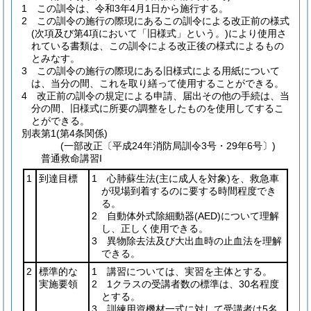
1
この訓令は、令和3年4月1日から施行する。
2
この訓令の施行の際現にあるこの訓令による改正前の様式
(次項及び第4項において「旧様式」という。)
により使用さ
れている書類は、この訓令による改正後の様式によるもの
とみなす。
3
この訓令の施行の際現にある旧様式による用紙について
は、当分の間、これを取り繕って使用することができる。
4
改正前の訓令の規定による申請、届出その他の手続は、当
分の間、旧様式に所要の調整をしたものを使用してするこ
とができる。
別表第1
(第4条関係)
(一部改正〔平成24年消防局訓令3号・29年6号〕)
普通救命講習I
1
到達目標
1 心肺蘇生法
(主に成人を対象)
を、救急車
が現場到着するのに要する時間程度でき
る。
2 自動体外式除細動器
(AED)
について理解
し、正しく使用できる。
3 異物除去法及び大出血時の止血法を理解
できる。
2
標準的な
1 講習については、実習を主体とする。
実施要領
2 1クラスの受講者数の標準は、30名程度
とする。
3 訓練用資機材一式に対して受講者は5名