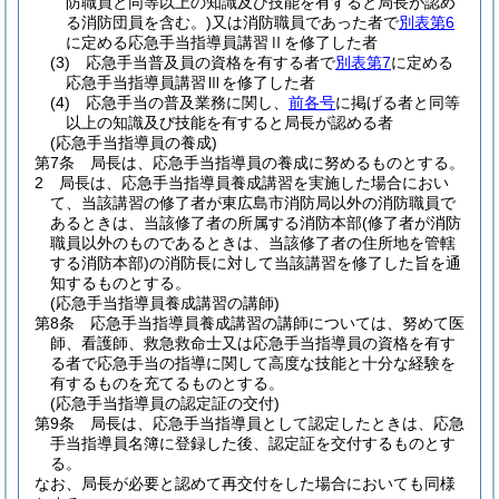
防職員と同等以上の知識及び技能を有すると局長が認め
る消防団員を含む。)
又は消防職員であった者で
別表第6
に定める応急手当指導員講習Ⅱを修了した者
(3)
応急手当普及員の資格を有する者で
別表第7
に定める
応急手当指導員講習Ⅲを修了した者
(4)
応急手当の普及業務に関し、
前各号
に掲げる者と同等
以上の知識及び技能を有すると局長が認める者
(応急手当指導員の養成)
第7条
局長は、応急手当指導員の養成に努めるものとする。
2
局長は、応急手当指導員養成講習を実施した場合におい
て、当該講習の修了者が東広島市消防局以外の消防職員で
あるときは、当該修了者の所属する消防本部
(修了者が消防
職員以外のものであるときは、当該修了者の住所地を管轄
する消防本部)
の消防長に対して当該講習を修了した旨を通
知するものとする。
(応急手当指導員養成講習の講師)
第8条
応急手当指導員養成講習の講師については、努めて医
師、看護師、救急救命士又は応急手当指導員の資格を有す
る者で応急手当の指導に関して高度な技能と十分な経験を
有するものを充てるものとする。
(応急手当指導員の認定証の交付)
第9条
局長は、応急手当指導員として認定したときは、応急
手当指導員名簿に登録した後、認定証を交付するものとす
る。
なお、局長が必要と認めて再交付をした場合においても同様