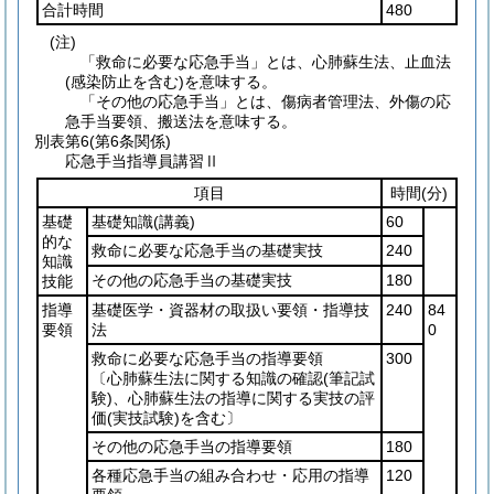
合計時間
480
(注)
「救命に必要な応急手当」とは、心肺蘇生法、止血法
(感染防止を含む)を意味する。
「その他の応急手当」とは、傷病者管理法、外傷の応
急手当要領、搬送法を意味する。
別表第6
(第6条関係)
応急手当指導員講習Ⅱ
項目
時間
(分)
基礎
基礎知識
(講義)
60
的な
救命に必要な応急手当の基礎実技
240
知識
その他の応急手当の基礎実技
180
技能
指導
基礎医学・資器材の取扱い要領・指導技
240
84
要領
法
0
救命に必要な応急手当の指導要領
300
〔心肺蘇生法に関する知識の確認
(筆記試
験)
、心肺蘇生法の指導に関する実技の評
価
(実技試験)
を含む〕
その他の応急手当の指導要領
180
各種応急手当の組み合わせ・応用の指導
120