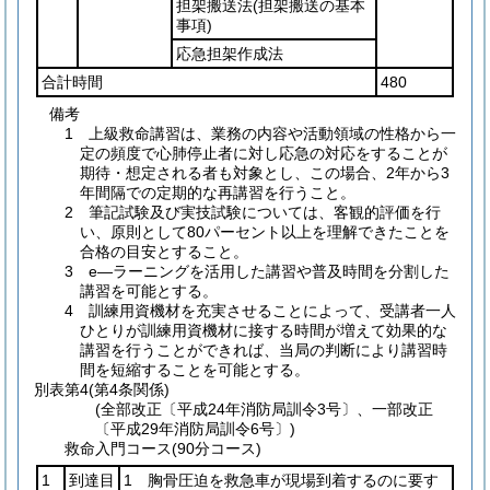
担架搬送法
(担架搬送の基本
事項)
応急担架作成法
合計時間
480
備考
1 上級救命講習は、業務の内容や活動領域の性格から一
定の頻度で心肺停止者に対し応急の対応をすることが
期待・想定される者も対象とし、この場合、2年から3
年間隔での定期的な再講習を行うこと。
2 筆記試験及び実技試験については、客観的評価を行
い、原則として80パーセント以上を理解できたことを
合格の目安とすること。
3 e―ラーニングを活用した講習や普及時間を分割した
講習を可能とする。
4 訓練用資機材を充実させることによって、受講者一人
ひとりが訓練用資機材に接する時間が増えて効果的な
講習を行うことができれば、当局の判断により講習時
間を短縮することを可能とする。
別表第4
(第4条関係)
(全部改正〔平成24年消防局訓令3号〕、一部改正
〔平成29年消防局訓令6号〕)
救命入門コース(90分コース)
1
到達目
1 胸骨圧迫を救急車が現場到着するのに要す