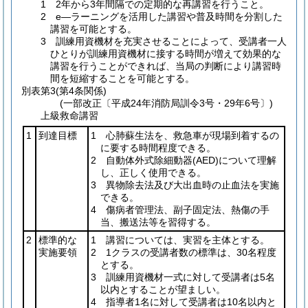
1 2年から3年間隔での定期的な再講習を行うこと。
2 e―ラーニングを活用した講習や普及時間を分割した
講習を可能とする。
3 訓練用資機材を充実させることによって、受講者一人
ひとりが訓練用資機材に接する時間が増えて効果的な
講習を行うことができれば、当局の判断により講習時
間を短縮することを可能とする。
別表第3
(第4条関係)
(一部改正〔平成24年消防局訓令3号・29年6号〕)
上級救命講習
1
到達目標
1 心肺蘇生法を、救急車が現場到着するの
に要する時間程度できる。
2 自動体外式除細動器
(AED)
について理解
し、正しく使用できる。
3 異物除去法及び大出血時の止血法を実施
できる。
4 傷病者管理法、副子固定法、熱傷の手
当、搬送法等を習得する。
2
標準的な
1 講習については、実習を主体とする。
実施要領
2 1クラスの受講者数の標準は、30名程度
とする。
3 訓練用資機材一式に対して受講者は5名
以内とすることが望ましい。
4 指導者1名に対して受講者は10名以内と