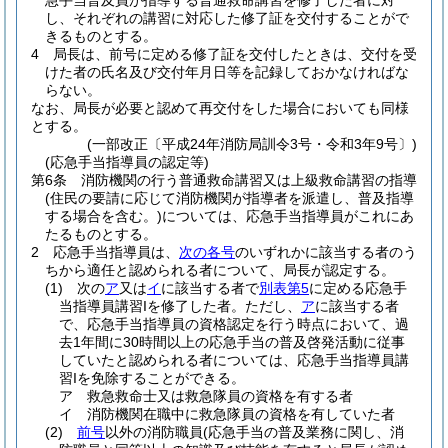
急手当普及員が指導する普通救命講習を修了した者に対
し、それぞれの講習に対応した修了証を交付することがで
きるものとする。
4
局長は、前号に定める修了証を交付したときは、交付を受
けた者の氏名及び交付年月日等を記録しておかなければな
らない。
なお、局長が必要と認めて再交付をした場合においても同様
とする。
(一部改正〔平成24年消防局訓令3号・令和3年9号〕)
(応急手当指導員の認定等)
第6条
消防機関の行う普通救命講習又は上級救命講習の指導
(住民の要請に応じて消防機関が指導者を派遣し、普及指導
する場合を含む。)
については、応急手当指導員がこれにあ
たるものとする。
2
応急手当指導員は、
次の各号
のいずれかに該当する者のう
ちから適任と認められる者について、局長が認定する。
(1)
次の
ア
又は
イ
に該当する者で
別表第5
に定める応急手
当指導員講習Iを修了した者。
ただし、
ア
に該当する者
で、応急手当指導員の資格認定を行う時点において、過
去1年間に30時間以上の応急手当の普及啓発活動に従事
していたと認められる者については、応急手当指導員講
習Iを免除することができる。
ア
救急救命士又は救急隊員の資格を有する者
イ
消防機関在職中に救急隊員の資格を有していた者
(2)
前号
以外の消防職員
(応急手当の普及業務に関し、消