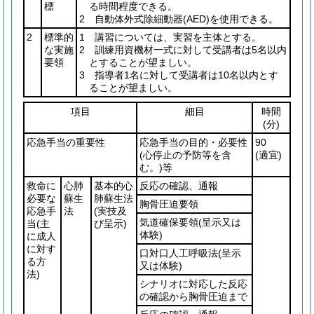
標
る時間程度できる。
2 自動体外式除細動器
(AED)
を使用できる。
2
標準的
1 講習については、実習を主体とする。
な実施
2 訓練用資機材一式に対して受講者は5名以内
要領
とすることが望ましい。
3 指導者1名に対して受講者は10名以内とす
ることが望ましい。
項目
細目
時間
(分)
応急手当の重要性
応急手当の目的・必要性
90
(心停止の予防等を含
(適宜)
む。)
等
救命に
心肺
基本的心
反応の確認、通報
必要な
蘇生
肺蘇生法
胸骨圧迫要領
応急手
法
(実技及
気道確保要領
(呈示又は
当
(主
び呈示)
体験)
に成人
に対す
口対口人工呼吸法
(呈示
る方
又は体験)
法)
シナリオに対応した反応
の確認から胸骨圧迫まで