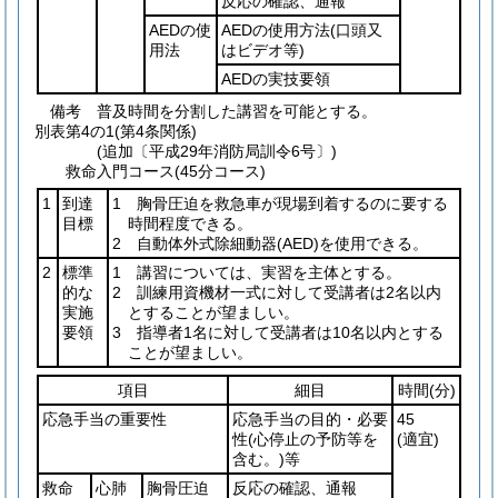
反応の確認、通報
AEDの使
AEDの使用方法
(口頭又
用法
はビデオ等)
AEDの実技要領
備考 普及時間を分割した講習を可能とする。
別表第4の1
(第4条関係)
(追加〔平成29年消防局訓令6号〕)
救命入門コース(45分コース)
1
到達
1 胸骨圧迫を救急車が現場到着するのに要する
目標
時間程度できる。
2 自動体外式除細動器
(AED)
を使用できる。
2
標準
1 講習については、実習を主体とする。
的な
2 訓練用資機材一式に対して受講者は2名以内
実施
とすることが望ましい。
要領
3 指導者1名に対して受講者は10名以内とする
ことが望ましい。
項目
細目
時間
(分)
応急手当の重要性
応急手当の目的・必要
45
性
(心停止の予防等を
(適宜)
含む。)
等
救命
心肺
胸骨圧迫
反応の確認、通報