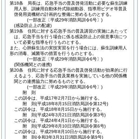
第18条
局長は、応急手当の普及啓発活動に必要な蘇生訓練
用人形、訓練用自動体外式除細動器、指導用ビデオ等普及
啓発用資機材の計画的な整備に努めるものとする。
(一部改正〔平成29年消防局訓令6号〕)
(感染防止上の配慮)
第19条
住民に対する応急手当の普及講習の実施にあたって
は、応急手当を行う場合に係る感染防止上の留意事項につ
いて必要な指導を行うものとする。
また、心肺蘇生法の実技実習を行う場合には、蘇生訓練用人
形の消毒、滅菌等の措置を行うものとする。
(一部改正〔平成29年消防局訓令6号〕)
(関係機関との連携)
第20条
住民に対する応急手当の普及啓発活動が効果的に行
えるよう、応急手当の普及業務を実施している他の関係機
関との連携協力に努めるものとする。
(一部改正〔平成29年消防局訓令6号〕)
附
則
この訓令は、平成17年2月7日から施行する。
附
則
(平成18年8月15日
消防局訓令第12号)
この訓令は、平成18年8月15日から施行する。
附
則
(平成24年3月21日
消防局訓令第3号)
この訓令は、平成24年4月1日から施行する。
附
則
(平成29年8月10日
消防局訓令第6号)
この訓令は、平成29年8月10日から施行する。
附
則
(令和3年3月31日
消防局訓令第9号)