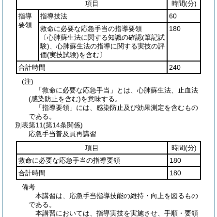
項目
時間
(分)
指導
指導技法
60
要領
救命に必要な応急手当の指導要領
180
〔心肺蘇生法に関する知識の確認
(筆記試
験)
、心肺蘇生法の指導に関する実技の評
価
(実技試験)
を含む〕
合計時間
240
(注)
「救命に必要な応急手当」とは、心肺蘇生法、止血法
(感染防止を含む)を意味する。
「指導要領」には、感染防止及び効果測定を含むもの
である。
別表第11
(第14条関係)
応急手当普及員再講習
項目
時間
(分)
救命に必要な応急手当の指導要領
180
合計時間
180
備考
本講習は、応急手当指導技能の維持・向上を図るもの
である。
本講習においては、指導実技を実施させ、手順・要領