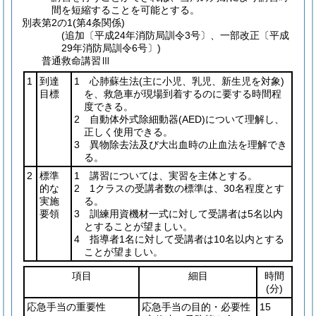
間を短縮することを可能とする。
別表第2の1
(第4条関係)
(追加〔平成24年消防局訓令3号〕、一部改正〔平成
29年消防局訓令6号〕)
普通救命講習Ⅲ
1
到達
1 心肺蘇生法
(主に小児、乳児、新生児を対象)
目標
を、救急車が現場到着するのに要する時間程
度できる。
2 自動体外式除細動器
(AED)
について理解し、
正しく使用できる。
3 異物除去法及び大出血時の止血法を理解でき
る。
2
標準
1 講習については、実習を主体とする。
的な
2 1クラスの受講者数の標準は、30名程度とす
実施
る。
要領
3 訓練用資機材一式に対して受講者は5名以内
とすることが望ましい。
4 指導者1名に対して受講者は10名以内とする
ことが望ましい。
項目
細目
時間
(分)
応急手当の重要性
応急手当の目的・必要性
15