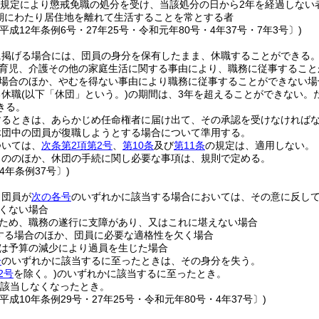
規定により懲戒免職の処分を受け、当該処分の日から2年を経過しない
期にわたり居住地を離れて生活することを常とする者
平成12年条例6号・27年25号・令和元年80号・4年37号・7年3号〕)
に掲げる場合には、団員の身分を保有したまま、休職することができる
育児、介護その他の家庭生活に関する事由により、職務に従事すること
場合のほか、やむを得ない事由により職務に従事することができない場
る休職
(以下「休団」という。)
の期間は、3年を超えることができない。
きる。
するときは、あらかじめ任命権者に届け出て、その承認を受けなければ
休団中の団員が復職しようとする場合について準用する。
ついては、
次条第2項第2号
、
第10条
及び
第11条
の規定は、適用しない。
もののほか、休団の手続に関し必要な事項は、規則で定める。
4年条例37号〕)
、団員が
次の各号
のいずれかに該当する場合においては、その意に反し
くない場合
ため、職務の遂行に支障があり、又はこれに堪えない場合
する場合のほか、団員に必要な適格性を欠く場合
は予算の減少により過員を生じた場合
号
のいずれかに該当するに至ったときは、その身分を失う。
2号
を除く。)
のいずれかに該当するに至ったとき。
該当しなくなったとき。
平成10年条例29号・27年25号・令和元年80号・4年37号〕)