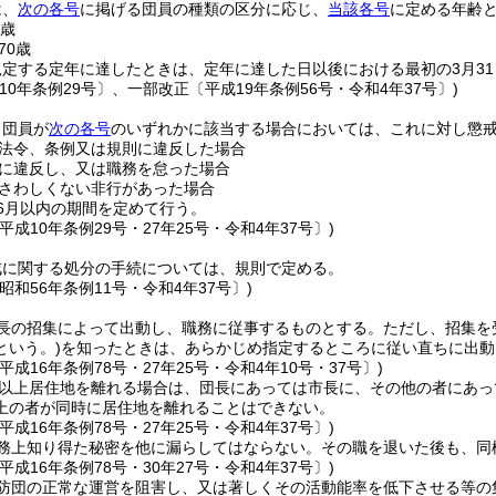
は、
次の各号
に掲げる団員の種類の区分に応じ、
当該各号
に定める年齢
5歳
70歳
規定する定年に達したときは、定年に達した日以後における最初の3月3
10年条例29号〕、一部改正〔平成19年条例56号・令和4年37号〕)
、団員が
次の各号
のいずれかに該当する場合においては、これに対し懲
法令、条例又は規則に違反した場合
に違反し、又は職務を怠った場合
さわしくない非行があった場合
6月以内の期間を定めて行う。
平成10年条例29号・27年25号・令和4年37号〕)
戒に関する処分の手続については、規則で定める。
昭和56年条例11号・令和4年37号〕)
長の招集によって出動し、職務に従事するものとする。
ただし、招集を
という。)
を知ったときは、あらかじめ指定するところに従い直ちに出動
平成16年条例78号・27年25号・令和4年10号・37号〕)
日以上居住地を離れる場合は、団長にあっては市長に、その他の者にあ
上の者が同時に居住地を離れることはできない。
平成16年条例78号・27年25号・令和4年37号〕)
務上知り得た秘密を他に漏らしてはならない。
その職を退いた後も、同
平成16年条例78号・30年27号・令和4年37号〕)
防団の正常な運営を阻害し、又は著しくその活動能率を低下させる等の