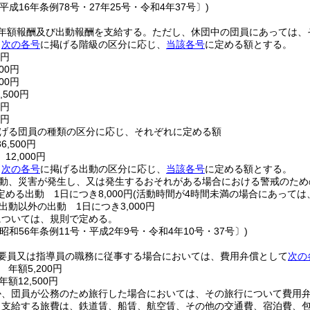
平成16年条例78号・27年25号・令和4年37号〕)
年額報酬及び出動報酬を支給する。
ただし、休団中の団員にあっては、
、
次の各号
に掲げる階級の区分に応じ、
当該各号
に定める額とする。
0円
00円
00円
500円
0円
0円
げる団員の種類の区分に応じ、それぞれに定める額
,500円
12,000円
、
次の各号
に掲げる出動の区分に応じ、
当該各号
に定める額とする。
動、災害が発生し、又は発生するおそれがある場合における警戒のため
める出動 1日につき8,000円
(活動時間が4時間未満の場合にあっては、4
出動以外の出動 1日につき3,000円
については、規則で定める。
昭和56年条例11号・平成2年9号・令和4年10号・37号〕)
要員又は指導員の職務に従事する場合においては、費用弁償として
次の
年額5,200円
額12,500円
か、団員が公務のため旅行した場合においては、その旅行について費用
り支給する旅費は、鉄道賃、船賃、航空賃、その他の交通費、宿泊費、