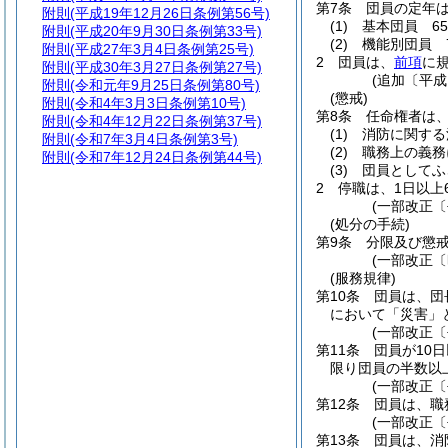
第7条
団員の定年
附則
(平成19年12月26日条例第56号)
(1)
基本団員 6
附則
(平成20年9月30日条例第33号)
(2)
機能別団員 
附則
(平成27年3月4日条例第25号)
2
団員は、
前項
に
附則
(平成30年3月27日条例第27号)
(追加〔平成
附則
(令和元年9月25日条例第80号)
(懲戒)
附則
(令和4年3月3日条例第10号)
第8条
任命権者は
附則
(令和4年12月22日条例第37号)
(1)
消防に関する
附則
(令和7年3月4日条例第3号)
(2)
職務上の義務
附則
(令和7年12月24日条例第44号)
(3)
団員としてふ
2
停職は、1日以上
(一部改正〔
(処分の手続)
第9条
分限及び懲
(一部改正〔
(服務規律)
第10条
団員は、団
において「災害」
(一部改正〔
第11条
団員が10
限り団員の半数以
(一部改正〔
第12条
団員は、職
(一部改正〔
第13条
団員は、消