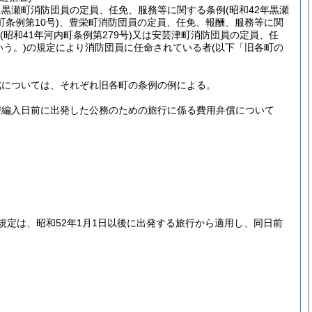
に黒瀬町消防団員の定員、任免、服務等に関する条例
(昭和42年黒瀬
町条例第10号)
、豊栄町消防団員の定員、任免、報酬、服務等に関
(昭和41年河内町条例第279号)
又は安芸津町消防団員の定員、任
う。)
の規定により消防団員に任命されている者
(以下「旧各町の
戒については、それぞれ旧各町の条例の例による。
び編入日前に出発した公務のための旅行に係る費用弁償について
定は、昭和52年1月1日以後に出発する旅行から適用し、同日前