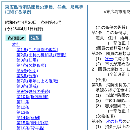
東広島市消防団員の定員、任免、服務等
に関する条例
○東広島市消
昭和49年4月20日 条例第45号
(この条例の趣旨)
(令和8年4月1日施行)
第1条
この条例は
定員、任用、給与
条項目次
沿革
(一部改正〔
本則
(団員の種類及び定
第1条
(この条例の趣旨)
第2条
団員の種類
第2条
(団員の種類及び定数)
(1)
次号
に掲げる
第3条
(任用)
(2)
市長が定める
第4条
(欠格条項)
2
団員の定数は、1,
第5条
(休団)
(全部改正〔
第6条
(分限)
(任用)
第7条
(定年による退職)
第3条
消防団長
(以
第8条
(懲戒)
承認を得て任命す
第9条
(処分の手続)
(1)
当該消防団の
第10条
(服務規律)
(2)
年齢18歳以
第11条
(3)
志操堅固で、
第12条
(一部改正〔
第13条
(欠格条項)
第14条
(報酬)
第4条
次の各号
の
第15条
(費用弁償)
(1)
拘禁刑以上の
第16条
(貸与品)