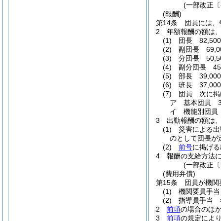
(一部改正〔
(報酬)
第14条
団員には、
2
年額報酬の額は
(1)
団長 82,50
(2)
副団長 69,0
(3)
分団長 50,5
(4)
副分団長 45,
(5)
部長 39,00
(6)
班長 37,00
(7)
団員 次に掲
ア
基本団員 36
イ
機能別団員 
3
出動報酬の額は
(1)
災害による出
のとして団長が定
(2)
前号
に掲げる
4
報酬の支給方法
(一部改正〔
(費用弁償)
第15条
団員が機関
(1)
機関要員手当 
(2)
指導員手当 年
2
前項
の場合のほ
3
前項
の規定によ