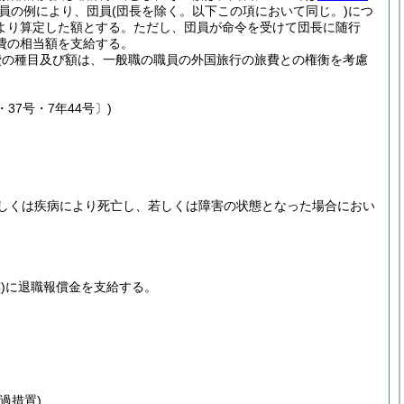
員の例により、団員
(団長を除く。以下この項において同じ。)
につ
より算定した額とする。
ただし、団員が命令を受けて団長に随行
費の相当額を支給する。
費の種目及び額は、一般職の職員の外国旅行の旅費との権衡を考慮
37号・7年44号〕)
しくは疾病により死亡し、若しくは障害の状態となった場合におい
)
に退職報償金を支給する。
過措置)