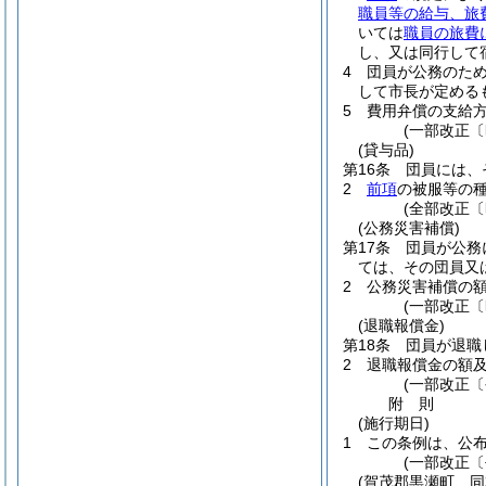
職員等の給与、旅
いては
職員の旅費
し、又は同行して
4
団員が公務のた
して市長が定める
5
費用弁償の支給
(一部改正〔
(貸与品)
第16条
団員には、
2
前項
の被服等の
(全部改正〔
(公務災害補償)
第17条
団員が公務
ては、その団員又
2
公務災害補償の
(一部改正〔
(退職報償金)
第18条
団員が退職
2
退職報償金の額
(一部改正〔
附
則
(施行期日)
1
この条例は、公
(一部改正〔
(賀茂郡黒瀬町、