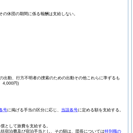
その休団の期間に係る報酬は支給しない。
の出動、行方不明者の捜索のための出動その他これらに準ずるも
,000円)
各号
に掲げる手当の区分に応じ、
当該各号
に定める額を支給する。
弁償として旅費を支給する。
包括宿泊費及び宿泊手当とし、その額は、団長については
特別職の