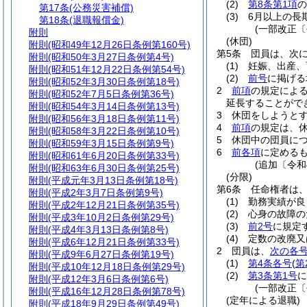
(2)
第8条第1項
の
第17条
(公務災害補償)
(3)
6月以上の長
第18条
(退職報償金)
(一部改正〔
附則
(休団)
附則
(昭和49年12月26日条例第160号)
第5条
団員は、次
附則
(昭和50年3月27日条例第4号)
(1)
妊娠、出産、
附則
(昭和51年12月22日条例第54号)
(2)
前号
に掲げる
附則
(昭和52年3月30日条例第18号)
2
前項
の規定によ
附則
(昭和52年7月5日条例第36号)
延長することがで
附則
(昭和54年3月14日条例第13号)
3
休団をしようと
附則
(昭和56年3月18日条例第11号)
4
前項
の規定は、
附則
(昭和58年3月22日条例第10号)
5
休団中の団員に
附則
(昭和59年3月15日条例第9号)
6
前各項
に定める
附則
(昭和61年6月20日条例第33号)
(追加〔令和
附則
(昭和63年6月30日条例第25号)
(分限)
附則
(平成元年3月13日条例第18号)
第6条
任命権者は
附則
(平成2年3月7日条例第9号)
(1)
勤務実績が良
附則
(平成2年12月21日条例第35号)
(2)
心身の故障の
附則
(平成3年10月2日条例第29号)
(3)
前2号
に規定
附則
(平成4年3月13日条例第8号)
(4)
定数の改廃又
附則
(平成6年12月21日条例第33号)
2
団員は、
次の各
附則
(平成9年6月27日条例第19号)
(1)
第4条各号
(
第
附則
(平成10年12月18日条例第29号)
(2)
第3条第1号
に
附則
(平成12年3月6日条例第6号)
(一部改正〔
附則
(平成16年12月28日条例第78号)
(定年による退職)
附則
(平成18年9月29日条例第49号)