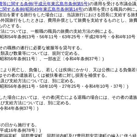
費等に関する条例
(平成元年東広島市条例第5号)
の適用を受ける市議会議
に関する条例
(昭和49年東広島市条例第14号)
の適用を受ける職員の例に
宿泊を要する旅行をした場合には、当該旅行における団長に支給する旅
め外国旅行をしたときは、費用弁償として旅費を支給するものとし、旅
ものとする。
方法については、一般職の職員の旅費の支給方法の例による。
昭和54年条例13号・56年11号・63年25号・平成2年9号・令和4年10号・
その職務の遂行に必要な被服等を貸与する。
種類及び数量等については、規則で定める。
昭和56年条例11号〕、一部改正〔令和4年条例37号〕)
により死亡し、負傷し、若しくは疾病にかかり、又は公務による負傷若
はその者の遺族若しくは被扶養者に対し損害を補償する。
額及び支給方法については、別に定める。
昭和56年条例11号・58年10号・27年25号・令和4年10号・37号〕)
した場合においては、その者
(死亡による退職の場合には、その者の遺族
及び支給方法については、別に定める。
令和4年条例37号〕)
布の日から施行する。
平成16年条例78号〕)
同郡福富町、同郡豊栄町、同郡河内町及び豊田郡安芸津町の編入に伴う経