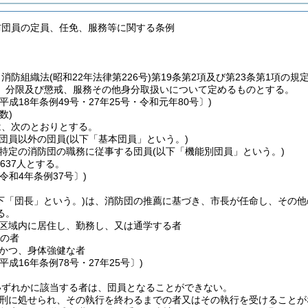
防団員の定員、任免、服務等に関する条例
、消防組織法
(昭和22年法律第226号)
第19条第2項及び第23条第1項の
、分限及び懲戒、服務その他身分取扱いについて定めるものとする。
平成18年条例49号・27年25号・令和元年80号〕)
数)
は、次のとおりとする。
団員以外の団員
(以下「基本団員」という。)
特定の消防団の職務に従事する団員
(以下「機能別団員」という。)
637人とする。
令和4年条例37号〕)
下「団長」という。)
は、消防団の推薦に基づき、市長が任命し、その他
る。
区域内に居住し、勤務し、又は通学する者
上の者
かつ、身体強健な者
平成16年条例78号・27年25号〕)
いずれかに該当する者は、団員となることができない。
刑に処せられ、その執行を終わるまでの者又はその執行を受けることが