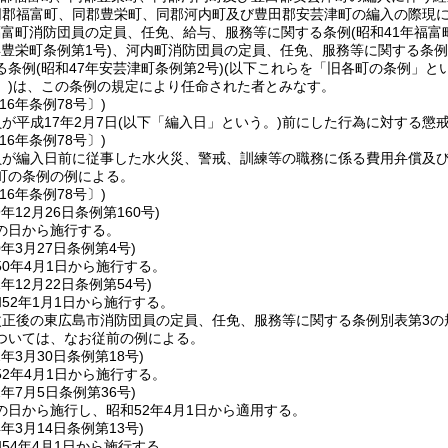
同郡福富町、同郡豊栄町、同郡河内町及び豊田郡安芸津町の編入の際現
福富町消防団員の定員、任免、給与、服務等に関する条例
(昭和41年福富
年豊栄町条例第1号)
、河内町消防団員の定員、任免、服務等に関する条例
る条例
(昭和47年安芸津町条例第2号)
(以下これらを「旧各町の条例」とい
)
は、この条例の規定により任命された者とみなす。
16年条例78号〕)
が平成17年2月7日
(以下「編入日」という。)
前にした行為に対する懲
16年条例78号〕)
員が編入日前に従事した水火災、警戒、訓練等の職務に係る費用弁償及
町の条例の例による。
16年条例78号〕)
9年12月26日
条例第160号)
の日から施行する。
0年3月27日
条例第4号)
0年4月1日から施行する。
1年12月22日
条例第54号)
52年1月1日から施行する。
正後の東広島市消防団員の定員、任免、服務等に関する条例別表第3の規
ついては、なお従前の例による。
2年3月30日
条例第18号)
2年4月1日から施行する。
2年7月5日
条例第36号)
の日から施行し、昭和52年4月1日から適用する。
4年3月14日
条例第13号)
54年4月1日から施行する。