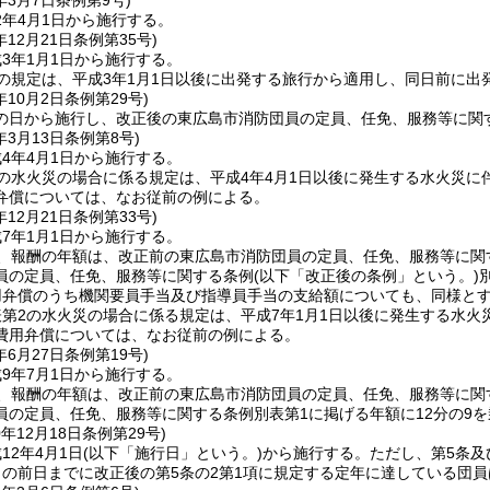
年3月7日
条例第9号)
2年4月1日から施行する。
年12月21日
条例第35号)
3年1月1日から施行する。
の規定は、平成3年1月1日以後に出発する旅行から適用し、同日前に
年10月2日
条例第29号)
の日から施行し、改正後の東広島市消防団員の定員、任免、服務等に関す
年3月13日
条例第8号)
4年4月1日から施行する。
の水火災の場合に係る規定は、平成4年4月1日以後に発生する水火災
弁償については、なお従前の例による。
年12月21日
条例第33号)
7年1月1日から施行する。
、報酬の年額は、改正前の東広島市消防団員の定員、任免、服務等に関す
員の定員、任免、服務等に関する条例
(以下「改正後の条例」という。)
用弁償のうち機関要員手当及び指導員手当の支給額についても、同様と
第2の水火災の場合に係る規定は、平成7年1月1日以後に発生する水
費用弁償については、なお従前の例による。
年6月27日
条例第19号)
9年7月1日から施行する。
、報酬の年額は、改正前の東広島市消防団員の定員、任免、服務等に関す
員の定員、任免、服務等に関する条例別表第1に掲げる年額に12分の9
0年12月18日
条例第29号)
12年4月1日
(以下「施行日」という。)
から施行する。
ただし、第5条及
の前日までに改正後の第5条の2第1項に規定する定年に達している団員は