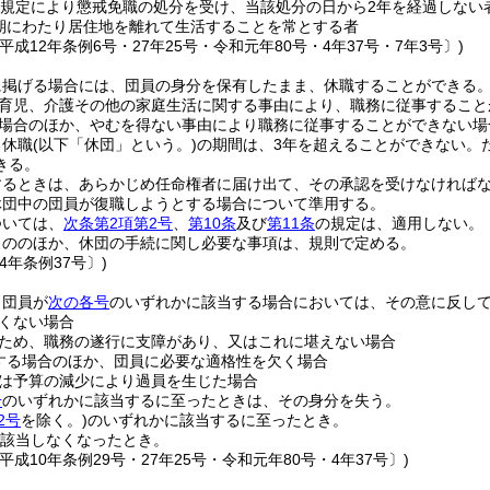
規定により懲戒免職の処分を受け、当該処分の日から2年を経過しない
期にわたり居住地を離れて生活することを常とする者
平成12年条例6号・27年25号・令和元年80号・4年37号・7年3号〕)
に掲げる場合には、団員の身分を保有したまま、休職することができる
育児、介護その他の家庭生活に関する事由により、職務に従事すること
場合のほか、やむを得ない事由により職務に従事することができない場
る休職
(以下「休団」という。)
の期間は、3年を超えることができない。
きる。
するときは、あらかじめ任命権者に届け出て、その承認を受けなければ
休団中の団員が復職しようとする場合について準用する。
ついては、
次条第2項第2号
、
第10条
及び
第11条
の規定は、適用しない。
もののほか、休団の手続に関し必要な事項は、規則で定める。
4年条例37号〕)
、団員が
次の各号
のいずれかに該当する場合においては、その意に反し
くない場合
ため、職務の遂行に支障があり、又はこれに堪えない場合
する場合のほか、団員に必要な適格性を欠く場合
は予算の減少により過員を生じた場合
号
のいずれかに該当するに至ったときは、その身分を失う。
2号
を除く。)
のいずれかに該当するに至ったとき。
該当しなくなったとき。
平成10年条例29号・27年25号・令和元年80号・4年37号〕)