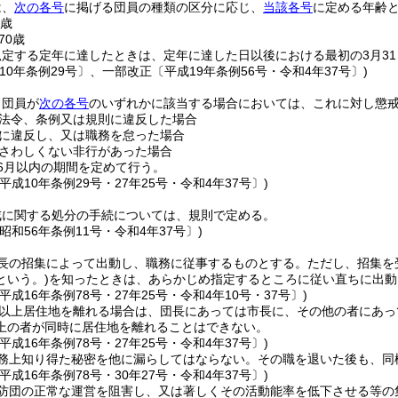
は、
次の各号
に掲げる団員の種類の区分に応じ、
当該各号
に定める年齢
5歳
70歳
規定する定年に達したときは、定年に達した日以後における最初の3月3
10年条例29号〕、一部改正〔平成19年条例56号・令和4年37号〕)
、団員が
次の各号
のいずれかに該当する場合においては、これに対し懲
法令、条例又は規則に違反した場合
に違反し、又は職務を怠った場合
さわしくない非行があった場合
6月以内の期間を定めて行う。
平成10年条例29号・27年25号・令和4年37号〕)
戒に関する処分の手続については、規則で定める。
昭和56年条例11号・令和4年37号〕)
長の招集によって出動し、職務に従事するものとする。
ただし、招集を
という。)
を知ったときは、あらかじめ指定するところに従い直ちに出動
平成16年条例78号・27年25号・令和4年10号・37号〕)
日以上居住地を離れる場合は、団長にあっては市長に、その他の者にあ
上の者が同時に居住地を離れることはできない。
平成16年条例78号・27年25号・令和4年37号〕)
務上知り得た秘密を他に漏らしてはならない。
その職を退いた後も、同
平成16年条例78号・30年27号・令和4年37号〕)
防団の正常な運営を阻害し、又は著しくその活動能率を低下させる等の