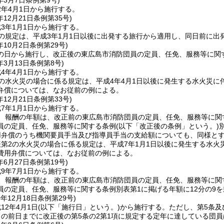
年3月7日
条例第9号)
2年4月1日から施行する。
年12月21日
条例第35号)
3年1月1日から施行する。
の規定は、平成3年1月1日以後に出発する旅行から適用し、同日前に
年10月2日
条例第29号)
の日から施行し、改正後の東広島市消防団員の定員、任免、服務等に関す
年3月13日
条例第8号)
4年4月1日から施行する。
の水火災の場合に係る規定は、平成4年4月1日以後に発生する水火災
弁償については、なお従前の例による。
年12月21日
条例第33号)
7年1月1日から施行する。
、報酬の年額は、改正前の東広島市消防団員の定員、任免、服務等に関す
員の定員、任免、服務等に関する条例
(以下「改正後の条例」という。)
用弁償のうち機関要員手当及び指導員手当の支給額についても、同様と
第2の水火災の場合に係る規定は、平成7年1月1日以後に発生する水
費用弁償については、なお従前の例による。
年6月27日
条例第19号)
9年7月1日から施行する。
、報酬の年額は、改正前の東広島市消防団員の定員、任免、服務等に関す
員の定員、任免、服務等に関する条例別表第1に掲げる年額に12分の9
0年12月18日
条例第29号)
12年4月1日
(以下「施行日」という。)
から施行する。
ただし、第5条及
の前日までに改正後の第5条の2第1項に規定する定年に達している団員は