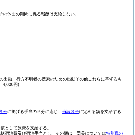
その休団の期間に係る報酬は支給しない。
の出動、行方不明者の捜索のための出動その他これらに準ずるも
,000円)
各号
に掲げる手当の区分に応じ、
当該各号
に定める額を支給する。
弁償として旅費を支給する。
包括宿泊費及び宿泊手当とし、その額は、団長については
特別職の