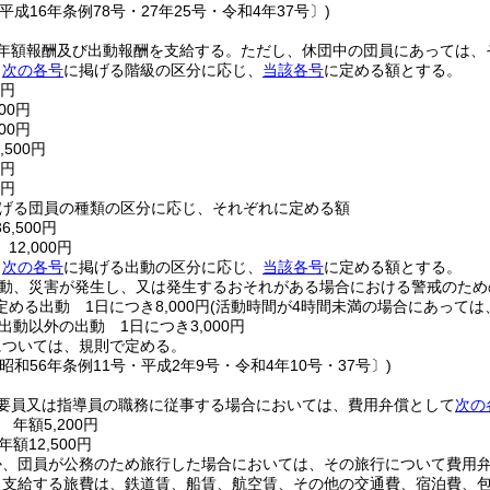
平成16年条例78号・27年25号・令和4年37号〕)
年額報酬及び出動報酬を支給する。
ただし、休団中の団員にあっては、
、
次の各号
に掲げる階級の区分に応じ、
当該各号
に定める額とする。
0円
00円
00円
500円
0円
0円
げる団員の種類の区分に応じ、それぞれに定める額
,500円
12,000円
、
次の各号
に掲げる出動の区分に応じ、
当該各号
に定める額とする。
動、災害が発生し、又は発生するおそれがある場合における警戒のため
める出動 1日につき8,000円
(活動時間が4時間未満の場合にあっては、4
出動以外の出動 1日につき3,000円
については、規則で定める。
昭和56年条例11号・平成2年9号・令和4年10号・37号〕)
要員又は指導員の職務に従事する場合においては、費用弁償として
次の
年額5,200円
額12,500円
か、団員が公務のため旅行した場合においては、その旅行について費用
り支給する旅費は、鉄道賃、船賃、航空賃、その他の交通費、宿泊費、