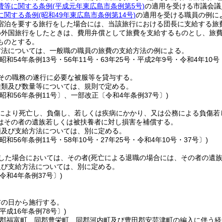
費等に関する条例
(平成元年東広島市条例第5号)
の適用を受ける市議会議
に関する条例
(昭和49年東広島市条例第14号)
の適用を受ける職員の例に
宿泊を要する旅行をした場合には、当該旅行における団長に支給する旅
め外国旅行をしたときは、費用弁償として旅費を支給するものとし、旅
ものとする。
方法については、一般職の職員の旅費の支給方法の例による。
昭和54年条例13号・56年11号・63年25号・平成2年9号・令和4年10号・
その職務の遂行に必要な被服等を貸与する。
種類及び数量等については、規則で定める。
昭和56年条例11号〕、一部改正〔令和4年条例37号〕)
により死亡し、負傷し、若しくは疾病にかかり、又は公務による負傷若
はその者の遺族若しくは被扶養者に対し損害を補償する。
額及び支給方法については、別に定める。
昭和56年条例11号・58年10号・27年25号・令和4年10号・37号〕)
した場合においては、その者
(死亡による退職の場合には、その者の遺族
及び支給方法については、別に定める。
令和4年条例37号〕)
布の日から施行する。
平成16年条例78号〕)
同郡福富町、同郡豊栄町、同郡河内町及び豊田郡安芸津町の編入に伴う経