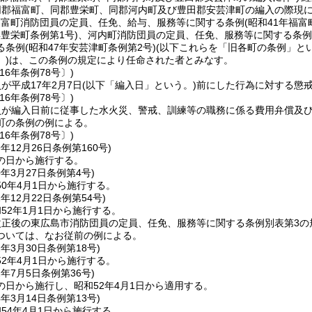
同郡福富町、同郡豊栄町、同郡河内町及び豊田郡安芸津町の編入の際現
福富町消防団員の定員、任免、給与、服務等に関する条例
(昭和41年福富
年豊栄町条例第1号)
、河内町消防団員の定員、任免、服務等に関する条例
る条例
(昭和47年安芸津町条例第2号)
(以下これらを「旧各町の条例」とい
)
は、この条例の規定により任命された者とみなす。
16年条例78号〕)
が平成17年2月7日
(以下「編入日」という。)
前にした行為に対する懲
16年条例78号〕)
員が編入日前に従事した水火災、警戒、訓練等の職務に係る費用弁償及
町の条例の例による。
16年条例78号〕)
9年12月26日
条例第160号)
の日から施行する。
0年3月27日
条例第4号)
0年4月1日から施行する。
1年12月22日
条例第54号)
52年1月1日から施行する。
正後の東広島市消防団員の定員、任免、服務等に関する条例別表第3の規
ついては、なお従前の例による。
2年3月30日
条例第18号)
2年4月1日から施行する。
2年7月5日
条例第36号)
の日から施行し、昭和52年4月1日から適用する。
4年3月14日
条例第13号)
54年4月1日から施行する。