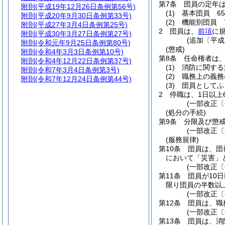
第7条
団員の定年
附則
(平成19年12月26日条例第56号)
(1)
基本団員 6
附則
(平成20年9月30日条例第33号)
(2)
機能別団員 
附則
(平成27年3月4日条例第25号)
2
団員は、
前項
に
附則
(平成30年3月27日条例第27号)
(追加〔平成
附則
(令和元年9月25日条例第80号)
(懲戒)
附則
(令和4年3月3日条例第10号)
第8条
任命権者は
附則
(令和4年12月22日条例第37号)
(1)
消防に関する
附則
(令和7年3月4日条例第3号)
(2)
職務上の義務
附則
(令和7年12月24日条例第44号)
(3)
団員としてふ
2
停職は、1日以上
(一部改正〔
(処分の手続)
第9条
分限及び懲
(一部改正〔
(服務規律)
第10条
団員は、団
において「災害」
(一部改正〔
第11条
団員が10
限り団員の半数以
(一部改正〔
第12条
団員は、職
(一部改正〔
第13条
団員は、消