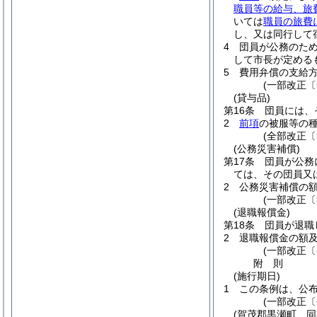
職員等の給与、旅
いては
職員の旅費
し、又は同行して
4
団員が公務のた
して市長が定める
5
費用弁償の支給
(一部改正〔
(貸与品)
第16条
団員には、
2
前項
の被服等の
(全部改正〔
(公務災害補償)
第17条
団員が公務
ては、その団員又
2
公務災害補償の
(一部改正〔
(退職報償金)
第18条
団員が退職
2
退職報償金の額
(一部改正〔
附
則
(施行期日)
1
この条例は、公
(一部改正〔
(賀茂郡黒瀬町、