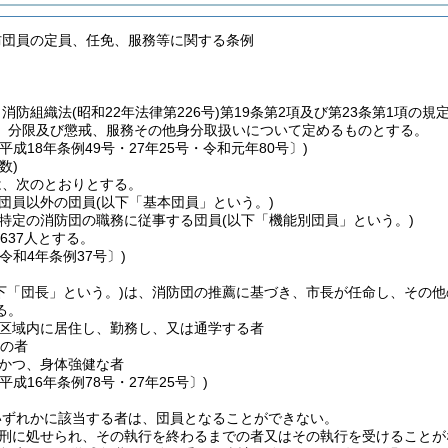
防団員の定員、任免、服務等に関する条例
、消防組織法
(昭和22年法律第226号)
第19条第2項及び第23条第1項の
、分限及び懲戒、服務その他身分取扱いについて定めるものとする。
平成18年条例49号・27年25号・令和元年80号〕)
数)
は、次のとおりとする。
団員以外の団員
(以下「基本団員」という。)
特定の消防団の職務に従事する団員
(以下「機能別団員」という。)
637人とする。
令和4年条例37号〕)
下「団長」という。)
は、消防団の推薦に基づき、市長が任命し、その他
る。
区域内に居住し、勤務し、又は通学する者
上の者
かつ、身体強健な者
平成16年条例78号・27年25号〕)
いずれかに該当する者は、団員となることができない。
刑に処せられ、その執行を終わるまでの者又はその執行を受けることが