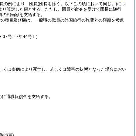
員の例により、団員
(団長を除く。以下この項において同じ。)
につ
より算定した額とする。
ただし、団員が命令を受けて団長に随行
費の相当額を支給する。
費の種目及び額は、一般職の職員の外国旅行の旅費との権衡を考慮
37号・7年44号〕)
しくは疾病により死亡し、若しくは障害の状態となった場合におい
)
に退職報償金を支給する。
過措置)