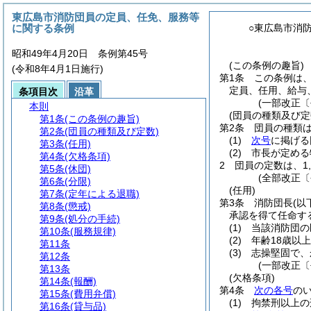
東広島市消防団員の定員、任免、服務等
に関する条例
○東広島市消
昭和49年4月20日 条例第45号
(この条例の趣旨)
(令和8年4月1日施行)
第1条
この条例は
定員、任用、給与
条項目次
沿革
(一部改正〔
本則
(団員の種類及び定
第1条
(この条例の趣旨)
第2条
団員の種類
第2条
(団員の種類及び定数)
(1)
次号
に掲げる
第3条
(任用)
(2)
市長が定める
第4条
(欠格条項)
2
団員の定数は、1,
第5条
(休団)
(全部改正〔
第6条
(分限)
(任用)
第7条
(定年による退職)
第3条
消防団長
(以
第8条
(懲戒)
承認を得て任命す
第9条
(処分の手続)
(1)
当該消防団の
第10条
(服務規律)
(2)
年齢18歳以
第11条
(3)
志操堅固で、
第12条
(一部改正〔
第13条
(欠格条項)
第14条
(報酬)
第4条
次の各号
の
第15条
(費用弁償)
(1)
拘禁刑以上の
第16条
(貸与品)