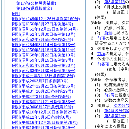
(2)
第8条第1項
の
第17条
(公務災害補償)
(3)
6月以上の長
第18条
(退職報償金)
(一部改正〔
附則
(休団)
附則
(昭和49年12月26日条例第160号)
第5条
団員は、次
附則
(昭和50年3月27日条例第4号)
(1)
妊娠、出産、
附則
(昭和51年12月22日条例第54号)
(2)
前号
に掲げる
附則
(昭和52年3月30日条例第18号)
2
前項
の規定によ
附則
(昭和52年7月5日条例第36号)
延長することがで
附則
(昭和54年3月14日条例第13号)
3
休団をしようと
附則
(昭和56年3月18日条例第11号)
4
前項
の規定は、
附則
(昭和58年3月22日条例第10号)
5
休団中の団員に
附則
(昭和59年3月15日条例第9号)
6
前各項
に定める
附則
(昭和61年6月20日条例第33号)
(追加〔令和
附則
(昭和63年6月30日条例第25号)
(分限)
附則
(平成元年3月13日条例第18号)
第6条
任命権者は
附則
(平成2年3月7日条例第9号)
(1)
勤務実績が良
附則
(平成2年12月21日条例第35号)
(2)
心身の故障の
附則
(平成3年10月2日条例第29号)
(3)
前2号
に規定
附則
(平成4年3月13日条例第8号)
(4)
定数の改廃又
附則
(平成6年12月21日条例第33号)
2
団員は、
次の各
附則
(平成9年6月27日条例第19号)
(1)
第4条各号
(
第
附則
(平成10年12月18日条例第29号)
(2)
第3条第1号
に
附則
(平成12年3月6日条例第6号)
(一部改正〔
附則
(平成16年12月28日条例第78号)
(定年による退職)
附則
(平成18年9月29日条例第49号)