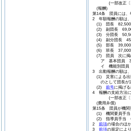
(一部改正〔
(報酬)
第14条
団員には、
2
年額報酬の額は
(1)
団長 82,50
(2)
副団長 69,0
(3)
分団長 50,5
(4)
副分団長 45,
(5)
部長 39,00
(6)
班長 37,00
(7)
団員 次に掲
ア
基本団員 36
イ
機能別団員 
3
出動報酬の額は
(1)
災害による出
のとして団長が定
(2)
前号
に掲げる
4
報酬の支給方法
(一部改正〔
(費用弁償)
第15条
団員が機関
(1)
機関要員手当 
(2)
指導員手当 年
2
前項
の場合のほ
3
前項
の規定によ