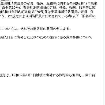
に黒瀬町消防団員の定員、任免、服務等に関する条例
(昭和42年黒瀬
町条例第10号)
、豊栄町消防団員の定員、任免、報酬、服務等に関
(昭和41年河内町条例第279号)
又は安芸津町消防団員の定員、任
う。)
の規定により消防団員に任命されている者
(以下「旧各町の
戒については、それぞれ旧各町の条例の例による。
び編入日前に出発した公務のための旅行に係る費用弁償について
定は、昭和52年1月1日以後に出発する旅行から適用し、同日前