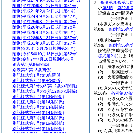
附則
(平成17年9月30日規則第124号)
2
条例第20条第1項
附則
(平成20年8月27日規則第51号)
び
第3項
、
第22条
附則
(平成21年2月24日規則第4号)
記録表は2年間保
附則
(平成24年9月25日規則第47号)
(一部改正〔
附則
(平成25年3月29日規則第20号)
(水素ガスを充塡す
附則
(平成26年6月27日規則第78号)
第8条
条例第26条
附則
(平成28年3月25日規則第8号)
(一部改正〔
附則
(平成28年3月31日規則第57号)
(危険物品等)
附則
(平成31年3月29日規則第27号)
第9条
条例第35条
附則
(令和3年3月29日規則第23号)
険物品
(常時携帯
附則
(令和5年10月13日規則第52号)
様式第2号
)
により
附則
(令和7年7月18日規則第48号)
る場所において、
別表第1
(第8条関係)
(1)
法別表第1に
別表第2
(第18条関係)
(2)
一般高圧ガス
別記様式第1号
(第3条関係)
(3)
火薬類取締法
別記様式第2号
(第9条関係)
(一部改正〔
別記様式第2号の2
(第12条の2関係)
(たき火の火災予防
別記様式第2号の3
(第12条の3関係)
第10条
条例第37条
別記様式第3号
(第13条関係)
(1)
たき火の位置
別記様式第4号
(第14条関係)
(2)
常時たき火を
別記様式第5号
(第14条関係)
(3)
たき火をする
別記様式第6号
(第14条関係)
(4)
たき火をする
別記様式第7号
(第14条関係)
(5)
たき火の終了
別記様式第8号
(第15条関係)
(一部改正〔
別記様式第9号
(第15条関係)
(がん具用煙火の火