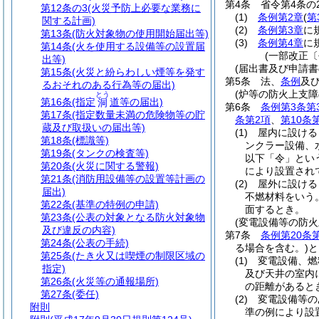
第4条
省令第4条の
第12条の3
(火災予防上必要な業務に
(1)
条例第2章
(
第
関する計画)
(2)
条例第3章
に
第13条
(防火対象物の使用開始届出等)
(3)
条例第4章
に
第14条
(火を使用する設備等の設置届
(一部改正〔
出等)
(届出書及び申請書
第15条
(火災と紛らわしい煙等を発す
第5条
法、
条例
及
るおそれのある行為等の届出)
(炉等の防火上支障
とう
第16条
(指定
道等の届出)
洞
第6条
条例第3条第
第17条
(指定数量未満の危険物等の貯
条第2項
、
第10条
蔵及び取扱いの届出等)
(1)
屋内に設ける
第18条
(標識等)
ンクラー設備、
第19条
(タンクの検査等)
以下「令」とい
第20条
(火災に関する警報)
により設置され
第21条
(消防用設備等の設置等計画の
(2)
屋外に設ける
届出)
不燃材料をいう
第22条
(基準の特例の申請)
面するとき。
第23条
(公表の対象となる防火対象物
(変電設備等の防火
及び違反の内容)
第7条
条例第20条
第24条
(公表の手続)
る場合を含む。)
と
第25条
(たき火又は喫煙の制限区域の
(1)
変電設備、燃
指定)
及び天井の室内
第26条
(火災等の通報場所)
の距離があると
第27条
(委任)
(2)
変電設備等の
附則
準の例により設