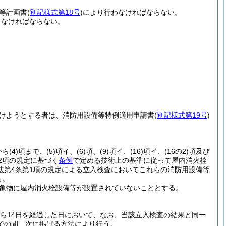
等計画書
(
別記様式第18号
)
により行わなければならない。
しなければならない。
けようとする者は、消防用設備等特例適用申請書
(
別記様式第19号
)
から
(4)
項まで、
(5)
項イ、
(6)
項、
(9)
項イ、
(16)
項イ、
(16の2)
項及び
2項の規定に基づく
条例
で定める技術上の基準に従って屋内消火栓
法第4条第1項の規定による立入検査においてこれらの消防用設備等
る。
象物に屋内消火栓設備等が設置されていないこととする。
ら14日を経過した日において、なお、当該立入検査の結果と同一
での間、次に掲げる方法により行う。