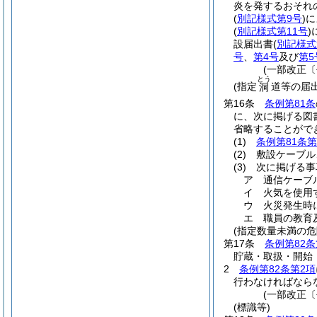
炎を発するおそれ
(
別記様式第9号
)
に
(
別記様式第11号
)
設届出書
(
別記様式
号
、
第4号
及び
第5
(一部改正〔
とう
(指定
道等の届出
洞
第16条
条例第81条
に、次に掲げる図
省略することがで
(1)
条例第81条第
(2)
敷設ケーブル
(3)
次に掲げる事
ア
通信ケーブ
イ
火気を使用
ウ
火災発生時
エ
職員の教育
(指定数量未満の
第17条
条例第82条
貯蔵・取扱・開始
2
条例第82条第2項
行わなければなら
(一部改正〔
(標識等)