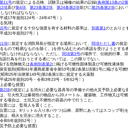
第11号
の規定による点検、試験又は補修の結果の記録
(
条例第13条の2第
第2項
及び
第4項
、
第23条第2項
、
第24条第2項
並びに
第25条第2項
におい
存しなければならない。
平成17年規則124号・24年47号〕)
る気球)
第5号
に規定する十分な強度を有する材料の基準は、
別表第1
のとおりと
平成31年規則27号〕)
第1項
に規定する消防局長が指定する場所において、
同項ただし書
の規定
するもので軽易なものを除く。)
を持ち込むための承認を受けようとする
申請しなければならない。
ただし、
同項第3号
の場所で、伝統的行事、
当該行為を行おうとする者については、この限りでない。
掲げる危険物又は
条例別表第2
に掲げる可燃性固体類及び可燃性液体類
保安規則
(昭和41年通商産業省令第53号)
第2条第1項第1号に掲げる可燃
(昭和25年法律第149号)
第2条第1項に規定する火薬類
平成25年規則20号・令和3年23号・5年52号〕)
上必要な措置)
第2項
の規定による消火に必要な器具等の準備その他火災予防上必要な
は、引火性又は爆発性の物品から20メートル、建築物、工作物又は可
する場合は、土坑又は不燃性の容器の中で行うこと。
位置には、監視人を置くこと。
位置には、8リットル入り水バケツ
(山林、原野にあってはスコップ等)
後は、残火を完全に消火すること。
令和5年規則52号〕)
災予防上必要な措置)