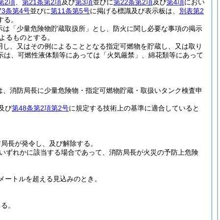
第2項
、
第21条第2項
及び
第3項
並びに
第22条第2項
及び
第4項
におい
73条第4号
並びに
第11条第5号
に掲げる標識及び表示板は、
別表第2
する。
示は「少量危険物貯蔵取扱所」とし、防火に関し必要な事項の掲示
によるものとする。
用し、又はその例によることとなる指定可燃物を貯蔵し、又は取り
示は、可燃性液体類等にあっては「火気厳禁」、綿花類等にあって
は、消防局長に少量危険物・指定可燃物貯蔵・取扱いタンク検査申
及び
第48条第2項第2号
に規定する技術上の基準に適合していると
防局長が発令し、及び解除する。
いずれかに該当する場合であって、消防局長が火災の予防上危険
8メートルを超える見込みのとき。
きる。