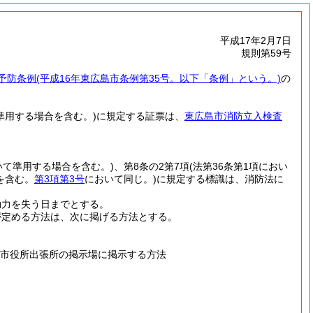
平成17年2月7日
規則第59号
予防条例
(平成16年東広島市条例第35号。以下「条例」という。)
の
て準用する場合を含む。)
に規定する証票は、
東広島市消防立入検査
おいて準用する場合を含む。)
、第8条の2第7項
(法第36条第1項におい
を含む。
第3項第3号
において同じ。)
に規定する標識は、消防法に
効力を失う日までとする。
が定める方法は、次に掲げる方法とする。
び市役所出張所の掲示場に掲示する方法