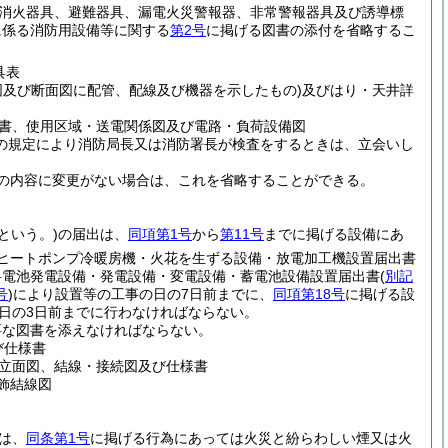
消火器具、避難器具、漏電火災警報器、非常警報器具及び誘導標
に係る消防用設備等に関する
第2号
に掲げる図書の添付を省略するこ
具表
図及び断面図に配管、配線及び機器を示したもの)
及びはり・天井詳
書、使用区域・送電関係図及び電路・負荷設備図
の規定により消防局長又は消防署長が検査をするときは、立会いし
の内容に変更がない場合は、これを省略することができる。
という。)
の届出は、
同項第1号
から
第11号
までに掲げる設備にあ
ヒートポンプ冷暖房機・火花を生ずる設備・放電加工機設置届出書
料電池発電設備・発電設備・変電設備・蓄電池設備設置届出書
(
別記
号
)
により設置等の工事の日の7日前までに、
同項第18号
に掲げる設
日の3日前までに行わなければならない。
要な図書を添えなければならない。
び仕様書
立面図、結線・接続図及び仕様書
飾結線図
は、
同条第1号
に掲げる行為にあっては火災と紛らわしい煙又は火