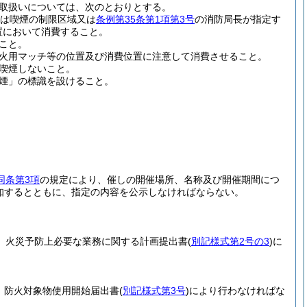
取扱いについては、次のとおりとする。
くは喫煙の制限区域又は
条例第35条第1項第3号
の消防局長が指定す
置において消費すること。
こと。
火用マッチ等の位置及び消費位置に注意して消費させること。
喫煙しないこと。
煙」の標識を設けること。
。
同条第3項
の規定により、催しの開催場所、名称及び開催期間につ
知するとともに、指定の内容を公示しなければならない。
、火災予防上必要な業務に関する計画提出書
(
別記様式第2号の3
)
に
、防火対象物使用開始届出書
(
別記様式第3号
)
により行わなければな