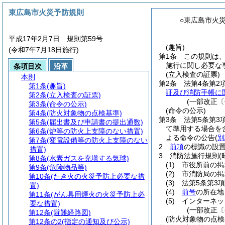
東広島市火災予防規則
○東広島市火
平成17年2月7日 規則第59号
(趣旨)
(令和7年7月18日施行)
第1条
この規則は
施行に関し必要な
条項目次
沿革
(立入検査の証票)
本則
第2条
法第4条第2
第1条
(趣旨)
証及び消防手帳に
第2条
(立入検査の証票)
(一部改正〔
第3条
(命令の公示)
(命令の公示)
第4条
(防火対象物の点検基準)
第3条
法第5条第3
第5条
(届出書及び申請書の提出通数)
て準用する場合を
第6条
(炉等の防火上支障のない措置)
よる命令の公告
(
別
第7条
(変電設備等の防火上支障のない
2
前項
の標識の設
措置)
3
消防法施行規則
第8条
(水素ガスを充塡する気球)
(1)
市役所前の掲
第9条
(危険物品等)
(2)
市消防局の掲
第10条
(たき火の火災予防上必要な措
(3)
法第5条第3
置)
(4)
前号
の所在地
第11条
(がん具用煙火の火災予防上必
(5)
インターネッ
要な措置)
(一部改正〔
第12条
(避難経路図)
(防火対象物の点検
第12条の2
(指定の通知及び公示)