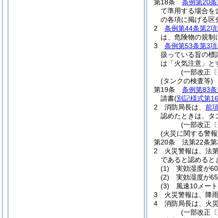
第18条
条例第20条
て準用する場合を
の各項に掲げる区
2
条例第44条第2項
は、危険物の規制
3
条例第53条第3項
扱っている旨の標
は「火気注意」と
(一部改正〔
(タンクの検査等)
第19条
条例第83条
請書
(
別記様式第1
2
消防局長は、
前
認めたときは、タ
(一部改正〔
(火災に関する警報
第20条
法第22条
2
火災警報は、法第
であると認めると
(1)
実効湿度が6
(2)
実効湿度が6
(3)
風速10メー
3
火災警報は、降
4
消防局長は、火
(一部改正〔