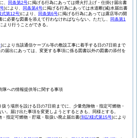
に、
同条第2号
に掲げる行為にあっては煙火打上げ・仕掛け届出書
0号
)
により、
同条第4号
に掲げる行為にあっては水道断
(減)
水届出書
様式第12号
)
により、
同条第6号
に掲げる行為にあっては露店等の開
書に必要な図書を添えて行わなければならない。
ただし、
同条第1
により行うことができる。
号
)
により当該通信ケーブル等の敷設工事に着手する日の7日前まで
更の届出にあっては、変更する事項に係る図書以外の図書の添付を
防隊への情報提供等に関する事項
り扱う場所を設ける日の7日前までに、少量危険物・指定可燃物・
ない。
届け出た事項を変更しようとするときも、同様とする。
物・指定可燃物・貯蔵・取扱い廃止届出書
(
別記様式第15号
)
により