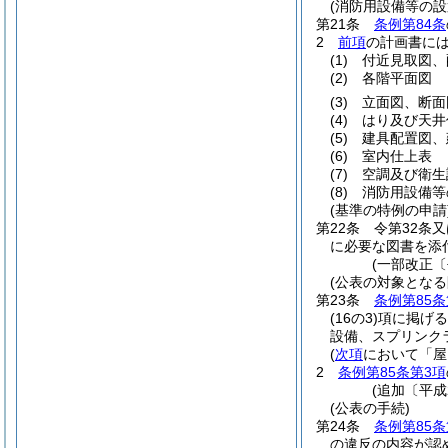
(消防用設備等の設
第21条
条例第84条
2
前項
の計画書に
(1)
付近見取図、
(2)
各階平面図
(3)
立面図、断面
(4)
はり及び天井
(5)
建具配置図、
(6)
室内仕上表
(7)
空調及び衛生
(8)
消防用設備等
(基準の特例の申請
第22条
令第32条又
に必要な図書を添
(一部改正〔
(公表の対象とな
第23条
条例第85条
(16の3)
項に掲げる
設備、スプリンク
(
次項
において「屋
2
条例第85条第3項
(追加〔平成
(公表の手続)
第24条
条例第85条
の違反の内容が認