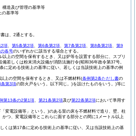
、構造及び管理の基準等
上の基準等
書は、2通とする。
2項
、
第5条第2項
、
第6条第2項
、
第7条第2項
、
第8条第2項
、
第9
次の各号
のいずれかに該当する場合とする。
トル以上の空間を保有するとき、又は炉等を設置する部分に、スプリ
設備若しくは粉末消火設備が消防法施行令
(昭和36年政令第37号。
第18条に定める技術上の基準に従い、若しくは当該技術上の基準の例
ル以上の空間を保有するとき、又は不燃材料
(
条例第2条ただし書
の
3条第3項
の防火戸をいう。以下同じ。)
を設けたものをいう。)
等に
例第13条の2第1項
、
第21条第2項
及び
第22条第2項
において準用す
下「変電設備等」という。)
のある室の床を不燃材料で造り、壁、柱
、かつ、変電設備等とこれらに面する部分との間に1メートル以上
しくは第17条に定める技術上の基準に従い、又は当該技術上の基