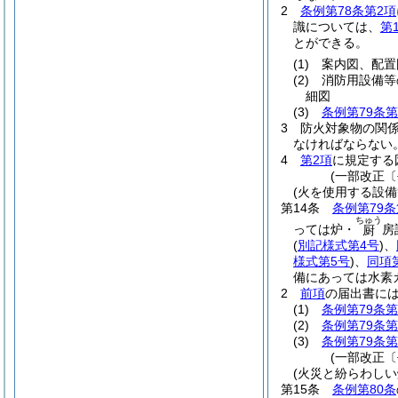
2
条例第78条第2項
識については、
第
とができる。
(1)
案内図、配置
(2)
消防用設備等
細図
(3)
条例第79条第
3
防火対象物の関
なければならない
4
第2項
に規定する
(一部改正〔
(火を使用する設備
第14条
条例第79条
ちゅう
っては炉・
房
厨
(
別記様式第4号
)
、
様式第5号
)
、
同項
備にあっては水素
2
前項
の届出書に
(1)
条例第79条第
(2)
条例第79条第
(3)
条例第79条第
(一部改正〔
(火災と紛らわし
第15条
条例第80条