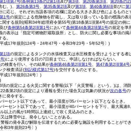
第1項第7号
(
条例第13条の2第1項
及び
第3項
、
第20条第3項
、
第20条の2
含む。)
、
第26条第3号
、
第35条第2項
及び
第3項
、
第40条第6項
並びに
第
分に応じ、それぞれ当該各項の右欄に定める大きさ及び色によるものと
第1号
の規定による危険物を貯蔵し、又は取り扱っている旨の標識の表
に関する規則
(昭和34年総理府令第55号)
第18条第1項第4号の規定の例
及び
条例第54条第2項第1号
において
条例第44条第2項第1号
の規定を準
識の表示は「指定可燃物貯蔵取扱所」とし、防火に関し必要な事項の掲
する。
平成17年規則124号・24年47号・令和3年23号・5年52号〕)
第1項
の規定によるタンクの水張検査又は水圧検査を受けようとする者
6号
)
により使用する日の7日前までに、申請しなければならない。
項
の検査を行い、その結果が
条例第46条第2項第1号
、
第47条第2項第4号
ンク検査済証
(
別記様式第17号
)
を交付するものとする。
平成17年規則124号〕)
)
第3項の規定による火災に関する警報
(以下「火災警報」という。)
は、消
22条第2項の規定により通報を受けた場合又は気象の状況が
次の各号
の
きに発令する。
0パーセント以下であって、最小湿度が35パーセント以下となるとき。
5パーセント以下であって、最小湿度が40パーセントを下り、最大風速
トル以上の風が1時間以上連続して吹く見込みのとき。
雨又は降雪中は、発令しないことがある。
災警報の発令及び解除を伝達するために必要な施設を利用することがで
令和3年規則23号〕)