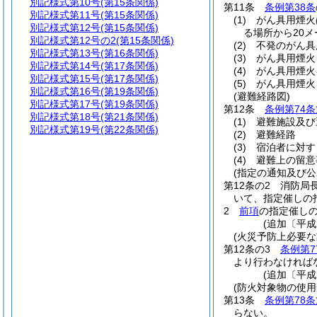
別記様式第10号
(第15条関係)
第11条
条例第38条
別記様式第11号
(第15条関係)
(1)
がん具用煙火
別記様式第12号
(第15条関係)
る場所から20
別記様式第12号の2
(第15条関係)
(2)
不発のがん具
別記様式第13号
(第16条関係)
(3)
がん具用煙火
別記様式第14号
(第17条関係)
(4)
がん具用煙火
別記様式第15号
(第17条関係)
(5)
がん具用煙火
別記様式第16号
(第19条関係)
(避難経路図)
別記様式第17号
(第19条関係)
第12条
条例第74条
別記様式第18号
(第21条関係)
(1)
避難施設及び
別記様式第19号
(第22条関係)
(2)
避難経路
(3)
宿泊者に対す
(4)
避難上の留意
(指定の通知及び公
第12条の2
消防局
いて、指定催しの
2
前項
の指定催し
(追加〔平成
(火災予防上必要な
第12条の3
条例第7
より行わなければ
(追加〔平成
(防火対象物の使用
第13条
条例第78条
らない。