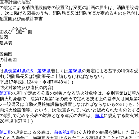
置等計画の届出)
の規定による消防用設備等の設置又は変更の計画の届出は、消防用設備
は、次に掲げる図書のうち、消防局長又は消防署長が定めるものを添付
配置図及び面積計算書
かなばかり
図及び
図
矩計
伏図
建具表
設備図
の計画図
)
は
条例第41条の6
、
第55条
若しくは
第66条
の規定による基準の特例を受
付し消防局長又は消防署長に申請しなければならない。
平成17年規則124号・令和7年48号〕)
る防火対象物及び違反の内容)
第3項
の規則で定める公表の対象となる防火対象物は、令別表第1
(1)
項
防火対象物で、法第17条第1項の政令で定める技術上の基準又は同条第
ラー設備又は自動火災報知設備を設置しなければならないもののうち、
内消火栓設備等」という。)
が設置されていないと認められたものとす
の規則で定める公表の対象となる違反の内容は、
前項
に規定する防火対
28年規則57号〕)
第1項
の規定による公表は、
前条第1項
の立入検査の結果を通知した日か
められる場合に、当該違反が是正されたことを確認することができるま