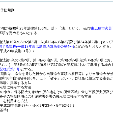
災予防規則
、消防法
(昭和23年法律第186号。以下「法」という。)
及び
東広島市火災
事項を定めるものとする。
項
(法第16条の3の2第3項、法第16条の5第3項及び第34条第2項におい
関する規程
(平成17年東広島市消防局訓令第4号)
に定めるとおりとする。
平成20年規則51号〕)
項
(法第5条の2第2項、第5条の3第5項、第8条第5項
(法第36条第1項に
含む。)
、第8条の2の5第4項及び第17条の4第3項において準用する場合
記様式第1号
)
とする。
置期間は、命令を発した日から当該命令事項の履行等により当該命令が
(昭和36年自治省令第6号。以下「省令」という。)
第1条に規定する市長
示場に掲示する方法
示場に掲示する方法
項の命令に係る防火対象物の所在地をその所管区域に含む市役所支所及
をその管轄区域に含む消防署分署の掲示場に掲示する方法
トを利用する方法
平成28年規則57号・令和3年23号・5年52号〕)
基準)