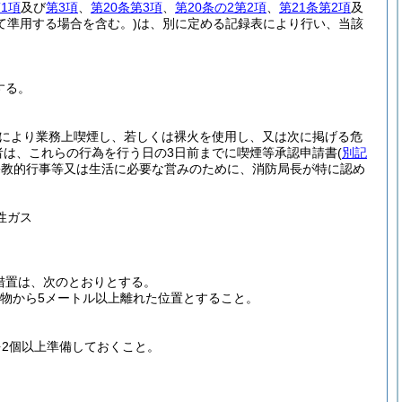
1項
及び
第3項
、
第20条第3項
、
第20条の2第2項
、
第21条第2項
及
て準用する場合を含む。)
は、別に定める記録表により行い、当該
する。
により業務上喫煙し、若しくは裸火を使用し、又は次に掲げる危
者は、これらの行為を行う日の3日前までに喫煙等承認申請書
(
別記
宗教的行事等又は生活に必要な営みのために、消防局長が特に認め
性ガス
措置は、次のとおりとする。
燃物から5メートル以上離れた位置とすること。
を2個以上準備しておくこと。