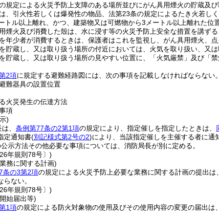
の規定による火災予防上支障のある場所並びにがん具用煙火の貯蔵及び
は、引火性若しくは爆発性の物品、法第23条の規定によるたき火若し
メートル以上離れ、かつ、建築物又は可燃物から3メートル以上離れた位
用煙火及び消費した殼は、水に浸す等の火災予防上安全な措置を講ずる
を年少者が消費するときは、保護者はこれを監視し、がん具用煙火、点
を貯蔵し、又は取り扱う場所の付近においては、火気を取り扱い、又は
を貯蔵し、又は取り扱う場所の見やすい位置に、「火気厳禁」及び「禁
第2項
に規定する避難経路図には、次の事項を記載しなければならない
避難器具の設置位置
る火災発生の伝達方法
事項
示)
長は、
条例第77条の2第1項
の規定により、指定催しを指定したときは、
指定通知書
(
別記様式第2号の2
)
により、当該指定催しを主催する者に通
の公示方法その他必要な事項については、消防局長が別に定める。
26年規則78号〕)
業務に関する計画)
7条の3第2項
の規定による火災予防上必要な業務に関する計画の提出は
ならない。
26年規則78号〕)
開始届出等)
第1項
の規定による防火対象物の使用及びその使用内容の変更の届出は