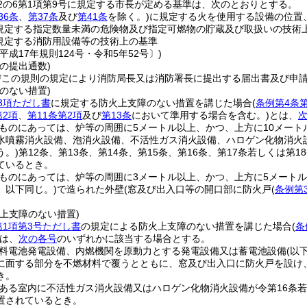
2の6第1項第9号に規定する市長が定める基準は、次のとおりとする。
36条
、
第37条
及び
第41条
を除く。)
に規定する火を使用する設備の位置
規定する指定数量未満の危険物及び指定可燃物の貯蔵及び取扱いの技術
規定する消防用設備等の技術上の基準
平成17年規則124号・令和5年52号〕)
の提出通数)
びこの規則の規定により消防局長又は消防署長に提出する届出書及び申請
のない措置)
3項ただし書
に規定する防火上支障のない措置を講じた場合
(
条例第4条第
第2項
、
第11条第2項
及び
第13条
において準用する場合を含む。)
とは、
ものにあっては、炉等の周囲に5メートル以上、かつ、上方に10メー
水噴霧消火設備、泡消火設備、不活性ガス消火設備、ハロゲン化物消火
う。)
第12条、第13条、第14条、第15条、第16条、第17条若しくは
ているとき。
ものにあっては、炉等の周囲に3メートル以上、かつ、上方に5メート
。以下同じ。)
で造られた外壁
(窓及び出入口等の開口部に防火戸
(
条例第
上支障のない措置)
第1項第3号ただし書
の規定による防火上支障のない措置を講じた場合
(
条
は、
次の各号
のいずれかに該当する場合とする。
料電池発電設備、内燃機関を原動力とする発電設備又は蓄電池設備
(以
に面する部分を不燃材料で覆うとともに、窓及び出入口に防火戸を設け
き。
ある室内に不活性ガス消火設備又はハロゲン化物消火設備が令第16条若
置されているとき。