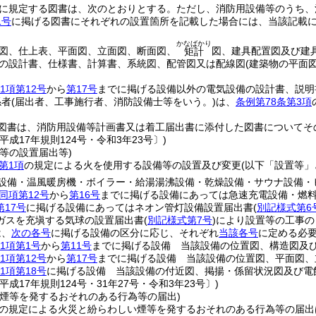
に規定する図書は、次のとおりとする。
ただし、消防用設備等のうち、
1号
に掲げる図書にそれぞれの設置箇所を記載した場合には、当該記載
かなばかり
図、仕上表、平面図、立面図、断面図、
図、建具配置図及び建
矩計
の設計書、仕様書、計算書、系統図、配管図又は配線図
(建築物の平面
1項第12号
から
第17号
までに掲げる設備以外の電気設備の設計書、説明
係者
(届出者、工事施行者、消防設備士等をいう。)
は、
条例第78条第3項
。
図書は、消防用設備等計画書又は着工届出書に添付した図書についてそ
平成17年規則124号・令和3年23号〕)
等の設置届出等)
第1項
の規定による火を使用する設備等の設置及び変更
(以下「設置等」
設備・温風暖房機・ボイラー・給湯湯沸設備・乾燥設備・サウナ設備・
同項第12号
から
第16号
までに掲げる設備にあっては急速充電設備・燃
第17号
に掲げる設備にあってはネオン管灯設備設置届出書
(
別記様式第6
ガスを充塡する気球の設置届出書
(
別記様式第7号
)
により設置等の工事の
は、
次の各号
に掲げる設備の区分に応じ、それぞれ
当該各号
に定める必
1項第1号
から
第11号
までに掲げる設備 当該設備の位置図、構造図及
1項第12号
から
第17号
までに掲げる設備 当該設備の位置図、平面図、
1項第18号
に掲げる設備 当該設備の付近図、掲揚・係留状況図及び電
平成17年規則124号・31年27号・令和3年23号〕)
い煙等を発するおそれのある行為等の届出)
の規定による火災と紛らわしい煙等を発するおそれのある行為等の届出