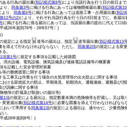
のある行為の届出書
(
別記様式第8号
)
により当該行為を行う日の前日まで
より、
同条第3号
に掲げる行為にあっては催物開催届出書
(
別記様式第1
により、
同条第5号
に掲げる行為にあっては道路工事・占用届出書
(
別記
第12号の2
)
により、それぞれ当該行為を行う日の3日前までに、各届出
号
に掲げる行為に係る届出にあっては、当該届出書の提出に代えて口頭
平成26年規則78号・28年57号〕)
)
とう
とう
の規定による指定
道等の届出は、指定
道等届出書
(
別記様式第13
洞
洞
書を添えて行わなければならない。
ただし、
同条第2項
の規定による変
きる。
1項第1号
に規定する事項を記載した経路図
、消火設備、電気設備、換気設備及び連絡電話設備等の概要書
項を記載した安全管理対策書
ル等の難燃措置に関する事項
する工事又は作業を行う場合の火気管理等の出火防止に関する事項
における延焼拡大の防止、早期発見、初期消火、通報連絡、避難及び消
及び訓練に関する事項
危険物等の貯蔵及び取扱いの届出等)
第1項
の規定による届出は、指定数量未満の危険物等を貯蔵し、又は取
・変更届出書
(
別記様式第14号
)
に必要な図書を添えて行わなければなら
において準用する
同条第1項
の規定による届出は、速やかに、少量危険
ない。
平成28年規則8号〕)