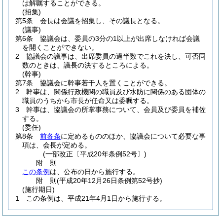
は解嘱することができる。
(招集)
第5条
会長は会議を招集し、その議長となる。
(議事)
第6条
協議会は、委員の3分の1以上が出席しなければ会議
を開くことができない。
2
協議会の議事は、出席委員の過半数でこれを決し、可否同
数のときは、議長の決するところによる。
(幹事)
第7条
協議会に幹事若干人を置くことができる。
2
幹事は、関係行政機関の職員及び水防に関係のある団体の
職員のうちから市長が任命又は委嘱する。
3
幹事は、協議会の所掌事務について、会員及び委員を補佐
する。
(委任)
第8条
前各条
に定めるもののほか、協議会について必要な事
項は、会長が定める。
(一部改正〔平成20年条例52号〕)
附
則
この条例
は、公布の日から施行する。
附
則
(平成20年12月26日
条例第52号
抄)
(施行期日)
1
この条例は、平成21年4月1日から施行する。