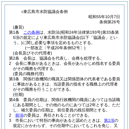
○東広島市水防協議会条例
昭和55年10月7日
条例第26号
(趣旨)
第1条
この条例
は、水防法
(昭和24年法律第193号)
第33条第
5項の規定により東広島市水防協議会
(以下「協議会」とい
う。)
に関し必要な事項を定めるものとする。
(一部改正〔平成20年条例52号〕)
(会長及びその代理者)
第2条
会長は、協議会を代表し、会務を総理する。
2
会長に事故があるときは、会長があらかじめ指名する委員
がその職務を代理する。
(委員の職務代理)
第3条
関係行政機関の職員又は関係団体の代表者である委員
に事故があるときは、当該委員の指名する職務上の代理者
がその職務を行うことができる。
(任期)
第4条
委員の任期は、関係行政機関の職員にあつては当該職
にある期間とし、その他のものにあつては2年とする。
ただ
し、補欠委員の任期は、前任委員の残任期間とする。
2
前項
の委員は、再任されることができる。
3
市長において特別の事由があると認めたときは、
第1項
の
規定にかかわらず、その任期中においてもこれを免じ、又