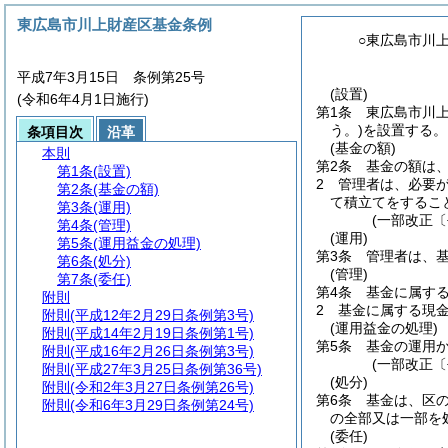
東広島市川上財産区基金条例
○東広島市川
平成7年3月15日 条例第25号
(設置)
(令和6年4月1日施行)
第1条
東広島市川
う。)
を設置する。
条項目次
沿革
(基金の額)
本則
第2条
基金の額は、
第1条
(設置)
2
管理者は、必要
第2条
(基金の額)
て積立てをするこ
第3条
(運用)
(一部改正〔
第4条
(管理)
(運用)
第5条
(運用益金の処理)
第3条
管理者は、
第6条
(処分)
(管理)
第7条
(委任)
第4条
基金に属す
附則
2
基金に属する現
附則
(平成12年2月29日条例第3号)
(運用益金の処理)
附則
(平成14年2月19日条例第1号)
第5条
基金の運用
附則
(平成16年2月26日条例第3号)
(一部改正〔
附則
(平成27年3月25日条例第36号)
(処分)
附則
(令和2年3月27日条例第26号)
第6条
基金は、区
附則
(令和6年3月29日条例第24号)
の全部又は一部を
(委任)