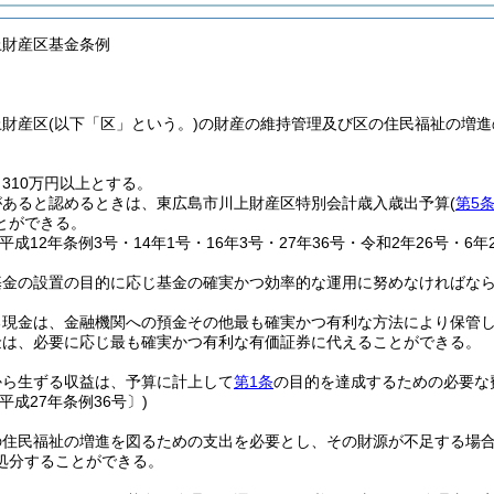
上財産区基金条例
上財産区
(以下「区」という。)
の財産の維持管理及び区の住民福祉の増進
310万円以上とする。
があると認めるときは、東広島市川上財産区特別会計歳入歳出予算
(
第5
とができる。
平成12年条例3号・14年1号・16年3号・27年36号・令和2年26号・6年2
基金の設置の目的に応じ基金の確実かつ効率的な運用に努めなければな
る現金は、金融機関への預金その他最も確実かつ有利な方法により保管
金は、必要に応じ最も確実かつ有利な有価証券に代えることができる。
から生ずる収益は、予算に計上して
第1条
の目的を達成するための必要な
平成27年条例36号〕)
の住民福祉の増進を図るための支出を必要とし、その財源が不足する場
処分することができる。