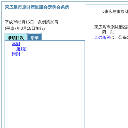
東広島市原財産区議会定例会条例
○東広島市原
平成7年3月15日 条例第26号
東広島市原財産区
(平成7年3月15日施行)
附
則
この条例
は、公布
条項目次
沿革
本則
第1項
附則