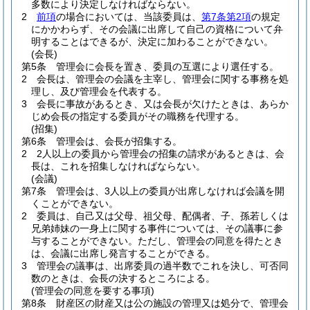
多数により決定しなければならない。
2
前項
の場合においては、当該委員は、
第7条第2項
の規定
にかかわらず、その会議に出席して自己の資格について弁
明することはできるが、決定に加わることができない。
(会長)
第5条
管理会に会長を置き、委員の互選により選任する。
2
会長は、管理会の会議を主宰し、管理会に関する事務を処
理し、及び管理会を代表する。
3
会長に事故があるとき、又は会長が欠けたときは、あらか
じめ会長の指定する委員がその職務を代理する。
(招集)
第6条
管理会は、会長が招集する。
2
2人以上の委員から管理会の招集の請求があるときは、会
長は、これを招集しなければならない。
(会議)
第7条
管理会は、3人以上の委員が出席しなければ会議を開
くことができない。
2
委員は、自己又は父母、祖父母、配偶者、子、孫若しくは
兄弟姉妹の一身上に関する事件については、その議事に参
与することができない。
ただし、管理会の同意を得たとき
は、会議に出席し発言することができる。
3
管理会の議事は、出席委員の過半数でこれを決し、可否同
数のときは、会長の決するところによる。
(管理会の同意を要する事項)
第8条
財産区の財産又は公の施設の管理又は処分で、管理会