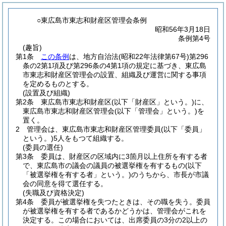
○東広島市東志和財産区管理会条例
昭和56年3月18日
条例第4号
(趣旨)
第1条
この条例
は、地方自治法
(昭和22年法律第67号)
第296
条の2第1項及び第296条の4第1項の規定に基づき、東広島
市東志和財産区管理会の設置、組織及び運営に関する事項
を定めるものとする。
(設置及び組織)
第2条
東広島市東志和財産区
(以下「財産区」という。)
に、
東広島市東志和財産区管理会
(以下「管理会」という。)
を
置く。
2
管理会は、東広島市東志和財産区管理委員
(以下「委員」
という。)
5人をもつて組織する。
(委員の選任)
第3条
委員は、財産区の区域内に3箇月以上住所を有する者
で、東広島市の議会の議員の被選挙権を有するもの
(以下
「被選挙権を有する者」という。)
のうちから、市長が市議
会の同意を得て選任する。
(失職及び資格決定)
第4条
委員が被選挙権を失つたときは、その職を失う。
委員
が被選挙権を有する者であるかどうかは、管理会がこれを
決定する。
この場合においては、出席委員の3分の2以上の