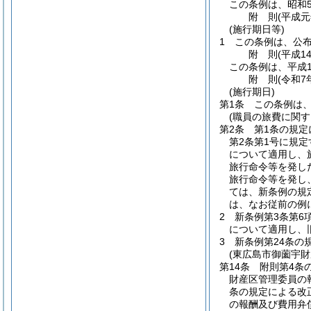
この条例は、昭和5
附
則
(平成元
(施行期日等)
1
この条例は、公
附
則
(平成1
この条例は、平成1
附
則
(令和7
(施行期日)
第1条
この条例は、
(職員の旅費に関
第2条
第1条の規
第2条第1号に規
について適用し、
旅行命令等を発し
旅行命令等を発し
ては、新条例の規
は、なお従前の例
2
新条例第3条第6
について適用し、
3
新条例第24条
(東広島市御薗宇
第14条
附則第4条
財産区管理委員の
条の規定による改
の報酬及び費用弁