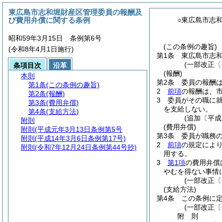
東広島市志和堀財産区管理委員の報酬及
び費用弁償に関する条例
○東広島市志
昭和59年3月15日 条例第6号
(この条例の趣旨)
(令和8年4月1日施行)
第1条
東広島市志
(一部改正〔
条項目次
沿革
(報酬)
本則
第2条
委員の報酬は
第1条
(この条例の趣旨)
2
前項
の報酬は、
第2条
(報酬)
3
委員がその職に
第3条
(費用弁償)
を支給しない。
第4条
(支給方法)
(追加〔平成
附則
(費用弁償)
附則
(平成元年3月13日条例第5号
第3条
委員が職務
附則
(平成14年3月6日条例第17号)
2
前項
の規定によ
附則
(令和7年12月24日条例第44号抄)
用する。
3
第1項
の費用弁償
やむを得ない事情
(一部改正〔
(支給方法)
第4条
この条例に
(一部改正〔
附
則