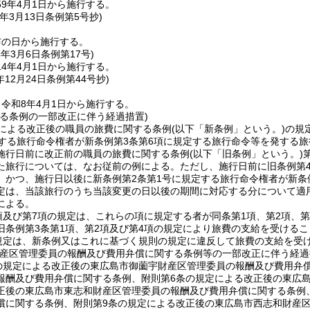
9年4月1日から施行する。
年3月13日
条例第5号
抄)
布の日から施行する。
4年3月6日
条例第17号)
4年4月1日から施行する。
年12月24日
条例第44号抄)
令和8年4月1日から施行する。
する条例の一部改正に伴う経過措置)
定による改正後の職員の旅費に関する条例
(以下「新条例」という。)
の規
定する旅行命令権者が新条例第3条第6項に規定する旅行命令等を発する
施行日前に改正前の職員の旅費に関する条例
(以下「旧条例」という。)
た旅行については、なお従前の例による。
ただし、施行日前に旧条例第
、かつ、施行日以後に新条例第2条第1号に規定する旅行命令権者が新条
定は、当該旅行のうち当該変更の日以後の期間に対応する分について適
による。
項及び第7項の規定は、これらの項に規定する者が同条第1項、第2項、
旧条例第3条第1項、第2項及び第4項の規定により旅費の支給を受ける
の規定は、新条例又はこれに基づく規則の規定に違反して旅費の支給を受
財産区管理委員の報酬及び費用弁償に関する条例等の一部改正に伴う経過
の規定による改正後の東広島市御薗宇財産区管理委員の報酬及び費用弁
報酬及び費用弁償に関する条例、附則第6条の規定による改正後の東広
正後の東広島市東志和財産区管理委員の報酬及び費用弁償に関する条例
償に関する条例、附則第9条の規定による改正後の東広島市西志和財産区