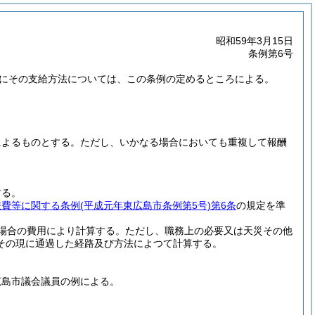
昭和59年3月15日
条例第6号
にその支給方法については、この条例の定めるところによる。
によるものとする。
ただし、いかなる場合においても重複して報酬
する。
旅費等に関する条例
(平成元年東広島市条例第5号)
第6条
の規定を準
場合の費用により計算する。
ただし、職務上の必要又は天災その他
その現に通過した経路及び方法によつて計算する。
広島市議会議員の例による。