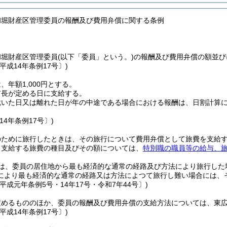
和堀財産区管理委員の報酬及び費用弁償に関する条例
和堀財産区管理委員
(以下「委員」という。)
の報酬及び費用弁償の額並び
平成14年条例17号〕)
、年額1,000円とする。
市長が定める日に支給する。
就いた日又は離れた日が年の中途である場合における報酬は、日割計算
14年条例17号〕)
のために旅行したときは、その旅行について費用弁償として旅費を支給
り支給する旅費の種目及びその額については、
特別職の職員等の給与、
は、委員の居住地から最も経済的な通常の経路及び方法により旅行した
により最も経済的な通常の経路又は方法によつて旅行し難い場合には、
平成元年条例5号・14年17号・令和7年44号〕)
定めるもののほか、委員の報酬及び費用弁償の支給方法については、東
平成14年条例17号〕)