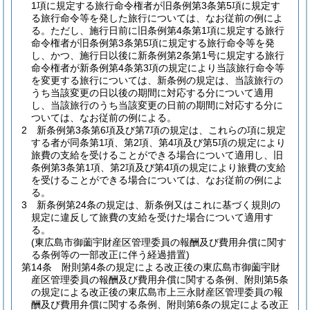
1項に規定する旅行命令権者が旧条例第3条第5項に規定す
る旅行命令等を発した旅行については、なお従前の例によ
る。
ただし、施行日前に旧条例第4条第1項に規定する旅行
命令権者が旧条例第3条第5項に規定する旅行命令等を発
し、かつ、施行日以後に新条例第2条第1号に規定する旅行
命令権者が新条例第4条第3項の規定により当該旅行命令等
を変更する旅行については、新条例の規定は、当該旅行の
うち当該変更の日以後の期間に対応する分について適用
し、当該旅行のうち当該変更の日前の期間に対応する分に
ついては、なお従前の例による。
2
新条例第3条第6項及び第7項の規定は、これらの項に規定
する者が同条第1項、第2項、第4項及び第5項の規定により
旅費の支給を受けることができる場合について適用し、旧
条例第3条第1項、第2項及び第4項の規定により旅費の支給
を受けることができる場合については、なお従前の例によ
る。
3
新条例第24条の規定は、新条例又はこれに基づく規則の
規定に違反して旅費の支給を受けた場合について適用す
る。
(東広島市御薗宇財産区管理委員の報酬及び費用弁償に関す
る条例等の一部改正に伴う経過措置)
第14条
附則第4条の規定による改正後の東広島市御薗宇財
産区管理委員の報酬及び費用弁償に関する条例、附則第5条
の規定による改正後の東広島市上三永財産区管理委員の報
酬及び費用弁償に関する条例、附則第6条の規定による改正