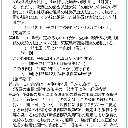
の経路及び方法により旅行した場合の費用により計算す
る。
ただし、職務上の必要又は天災その他やむを得ない事
情により最も経済的な通常の経路又は方法によって旅行し
難い場合には、その現に通過した経路及び方法によって計
算する。
(一部改正〔平成14年条例17号・令和7年44号〕)
(支給方法)
第4条
この条例に定めるもののほか、委員の報酬及び費用弁
償の支給方法については、東広島市議会議員の例による。
(一部改正〔平成14年条例17号〕)
附
則
この条例は、平成11年7月12日から施行する。
附
則
(平成14年3月6日
条例第17号)
この条例は、平成14年4月1日から施行する。
附
則
(令和7年12月24日
条例第44号)
抄
(施行期日)
第1条
この条例は、令和8年4月1日から施行する。
(職員の旅費に関する条例の一部改正に伴う経過措置)
第2条
第1条の規定による改正後の職員の旅費に関する条例
(以下「新条例」という。)
の規定は、この条例の施行の日
(以下「施行日」という。)
以後に新条例第2条第1号に規定
する旅行命令権者が新条例第3条第6項に規定する旅行命令
等を発する旅行及び新条例第3条第5項の規定により旅費の
支給を決定する旅行について適用し、施行日前に改正前の
職員の旅費に関する条例
(以下「旧条例」という。)
第4条第