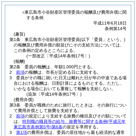
○東広島市小谷財産区管理委員の報酬及び費用弁償に関
する条例
平成11年6月18日
条例第14号
(趣旨)
第1条
東広島市小谷財産区管理委員
(以下「委員」という。)
の報酬及び費用弁償の額並びにその支給方法については、
この条例の定めるところによる。
(一部改正〔平成14年条例17号〕)
(報酬)
第2条
委員の報酬は、年額1,000円とする。
2
前項
の報酬は、市長が定める日に支給する。
3
委員がその職に就いた日又は離れた日が年の中途である場
合における報酬は、日割計算によるものとする。
ただし、
いかなる場合においても重複して報酬を支給しない。
(追加〔平成14年条例17号〕)
(費用弁償)
第3条
委員が職務のために旅行したときは、その旅行につい
て費用弁償として旅費を支給する。
2
前項
の規定により支給する旅費の種目及びその額について
は、
特別職の職員等の給与、旅費等に関する条例
(平成元年
東広島市条例第5号)
第6条
の規定を準用する。
3
第1項
の費用弁償は、委員の居住地から最も経済的な通常