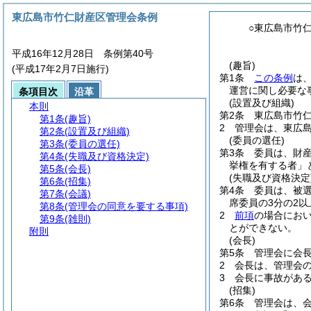
東広島市竹仁財産区管理会条例
○東広島市竹
平成16年12月28日 条例第40号
(趣旨)
(平成17年2月7日施行)
第1条
この条例
は
運営に関し必要な
条項目次
沿革
(設置及び組織)
本則
第2条
東広島市竹
第1条
(趣旨)
2
管理会は、東広
第2条
(設置及び組織)
(委員の選任)
第3条
(委員の選任)
第3条
委員は、財
第4条
(失職及び資格決定)
挙権を有する者」
第5条
(会長)
(失職及び資格決定
第6条
(招集)
第4条
委員は、被
第7条
(会議)
席委員の3分の2
第8条
(管理会の同意を要する事項)
2
前項
の場合にお
第9条
(雑則)
とができない。
附則
(会長)
第5条
管理会に会
2
会長は、管理会
3
会長に事故があ
(招集)
第6条
管理会は、