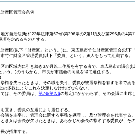
仁財産区管理会条例
、地方自治法
(昭和22年法律第67号)
第296条の2第1項及び第296条の
事項を定めるものとする。
仁財産区
(以下「財産区」という。)
に、東広島市竹仁財産区管理会
(以下
島市竹仁財産区管理委員
(以下「委員」という。)
6人をもって組織する。
産区の区域内に引き続き3か月以上住所を有する者で、東広島市の議会
(
という。)
のうちから、市長が市議会の同意を得て選任する。
)
選挙権を失ったときは、その職を失う。
委員が被選挙権を有する者であ
以上の多数によりこれを決定しなければならない。
いては、その委員は、
第7条第2項
の規定にかかわらず、その会議に出席
長を置き、委員の互選により選任する。
の会議を主宰し、管理会に関する事務を処理し、及び管理会を代表する
るとき又は会長が欠けたときは、あらかじめ会長の指名する委員が、そ
会長が招集する。