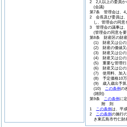
2
2人以上の委員
(会議)
第7条
管理会は、
2
会長及び委員は
し、管理会の同意
3
管理会の議事は
(管理会の同意を要
第8条
財産区の財
(1)
財産又は公の
(2)
財産の価値又
(3)
財産又は公の
(4)
財産又は公の
(5)
重要な管理行
(6)
財産又は公の
(7)
使用料、加入
(8)
予定価格10
(9)
歳入歳出予算
(10)
この条例
の
(雑則)
第9条
この条例
に
附
則
1
この条例
は、平成
2
この条例
の施行
き東広島市竹仁財