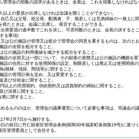
から管理会の招集の請求があるときは、会長は、これを招集しなければな
4人以上の委員が出席しなければ会議を開くことができない。
、自己又は父母、祖父母、配偶者、子、孫若しくは兄弟姉妹の一身上に
を得たときは、会議に出席し、発言することができる。
、出席委員の過半数でこれを決し、可否同数のときは、会長の決すると
する事項)
産又は公の施設の管理又は処分で管理会の同意を要するものは、次のと
施設の全部を処分すること。
は公の施設の利用価値を減少する処分をすること。
施設の全部又は一部について、その財産の形態又は公の施設の機能を変
施設の住民に対する使用関係の設定、制限若しくは廃止又は使用関係の
為
(植林、伐採、間伐等)
に関すること。
施設の管理計画を定め、又は変更すること。
金及び分担金に関すること。
万円以上の売買契約、供給契約又は請負契約の締結に関すること。
及び決算に関すること。
改廃に関すること。
定めるもののほか、管理会の議事運営について必要な事項は、市議会の
17年2月7日から施行する。
の日の前日に竹仁財産区管理会条例
(昭和30年福富町条例第19号)
に基づく
産区管理委員として在任する。