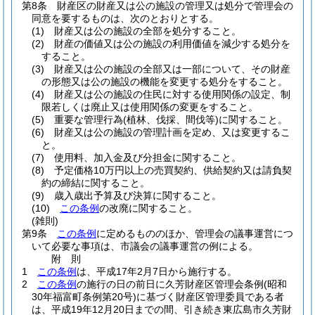
第8条
財産区の財産又は公の施設の管理又は処分で管理会の
同意を要するものは、次のとおりとする。
(1)
財産又は公の施設の全部を処分すること。
(2)
財産の価値又は公の施設の利用価値を減少する処分を
すること。
(3)
財産又は公の施設の全部又は一部について、その財産
の形態又は公の施設の機能を変更する処分をすること。
(4)
財産又は公の施設の住民に対する使用関係の設定、制
限若しくは廃止又は使用関係の変更をすること。
(5)
重要な管理行為
(植林、伐採、間伐等)
に関すること。
(6)
財産又は公の施設の管理計画を定め、又は変更するこ
と。
(7)
使用料、加入金及び分担金に関すること。
(8)
予定価格10万円以上の売買契約、供給契約又は請負契
約の締結に関すること。
(9)
歳入歳出予算及び決算に関すること。
(10)
この条例
の改廃に関すること。
(雑則)
第9条
この条例
に定めるもののほか、管理会の議事運営につ
いて必要な事項は、市議会の議事運営の例による。
附
則
1
この条例
は、平成17年2月7日から施行する。
2
この条例
の施行の日の前日に久芳財産区管理会条例
(昭和
30年福富町条例第20号)
に基づく財産区管理委員である者
は、平成19年12月20日までの間、引き続き東広島市久芳財