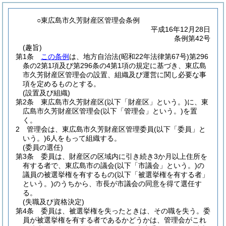
○東広島市久芳財産区管理会条例
平成16年12月28日
条例第42号
(趣旨)
第1条
この条例
は、地方自治法
(昭和22年法律第67号)
第296
条の2第1項及び第296条の4第1項の規定に基づき、東広島
市久芳財産区管理会の設置、組織及び運営に関し必要な事
項を定めるものとする。
(設置及び組織)
第2条
東広島市久芳財産区
(以下「財産区」という。)
に、東
広島市久芳財産区管理会
(以下「管理会」という。)
を置
く。
2
管理会は、東広島市久芳財産区管理委員
(以下「委員」と
いう。)
6人をもって組織する。
(委員の選任)
第3条
委員は、財産区の区域内に引き続き3か月以上住所を
有する者で、東広島市の議会
(以下「市議会」という。)
の
議員の被選挙権を有するもの
(以下「被選挙権を有する者」
という。)
のうちから、市長が市議会の同意を得て選任す
る。
(失職及び資格決定)
第4条
委員は、被選挙権を失ったときは、その職を失う。
委
員が被選挙権を有する者であるかどうかは、管理会がこれ