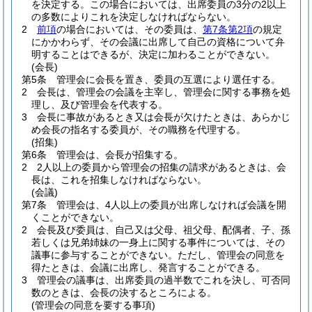
を決定する。
この場合においては、出席委員の3分の2以上
の多数によりこれを決定しなければならない。
2
前項
の場合においては、その委員は、
第7条第2項
の規定
にかかわらず、その会議に出席して自己の資格について弁
明することはできるが、決定に加わることができない。
(会長)
第5条
管理会に会長を置き、委員の互選により選任する。
2
会長は、管理会の会議を主宰し、管理会に関する事務を処
理し、及び管理会を代表する。
3
会長に事故があるとき又は会長が欠けたときは、あらかじ
め会長の指名する委員が、その職務を代理する。
(招集)
第6条
管理会は、会長が招集する。
2
2人以上の委員から管理会の招集の請求があるときは、会
長は、これを招集しなければならない。
(会議)
第7条
管理会は、4人以上の委員が出席しなければ会議を開
くことができない。
2
会長及び委員は、自己又は父母、祖父母、配偶者、子、孫
若しくは兄弟姉妹の一身上に関する事件については、その
議事に参与することができない。
ただし、管理会の同意を
得たときは、会議に出席し、発言することができる。
3
管理会の議事は、出席委員の過半数でこれを決し、可否同
数のときは、会長の決するところによる。
(管理会の同意を要する事項)