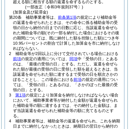
超える額に相当する額の返還を命ずるものとする。
(一部改正〔令和3年規則37号〕)
(加算金及び延滞金)
第20条
補助事業者等は、
前条第1項
の規定により補助金等
の返還を命ぜられたときは、その命令に係る補助金等の受
領の日から納付の日までの日数に応じ、当該返還を命ぜら
れた補助金等の額
(その一部を納付した場合におけるその後
の期間については、既に納付した額を控除した額)
につき年
10.95パーセントの割合で計算した加算金を市に納付しなけ
ればならない。
2
補助金等が2回以上に分けて交付されている場合における
前項
の規定の適用については、
同項
中「受領の日」とある
のは、「最後の受領の日」とする。
ただし、返還を命ぜら
れた額が最後の受領の日に受領した額を超えるときは、当
該返還を命ぜられた額に達するまで受領の日を順次さかの
ぼることとし、この場合における
前項
の規定の適用につい
ては、「受領の日」とあるのは、「さかのぼった最後の受
領の日」とする。
3
第1項
の規定により加算金を納付しなければならない場合
において、補助事業者等が納付した金額が返還を命ぜられ
た補助金等の額に達するまでは、その納付した金額は、ま
ず当該返還を命ぜられた補助金等の額に充てるものとす
る。
4
補助事業者等は、補助金等の返還を命ぜられ、これを納期
日までに納付しなかったときは、納期日の翌日から納付の