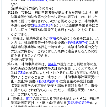
ない。
(補助事業等の遂行等の命令)
第11条
市長は、補助事業者等が提出する報告等により、補
助事業等が補助金等の交付の決定の内容又はこれに付した
条件に従って遂行されていないと認めるときは、補助事業
等遂行命令書
(
別記様式第6号
)
により当該補助事業者等にこ
れらに従って当該補助事業等を遂行すべきことを命ずるこ
とができる。
2
市長は、補助事業者等が
前項
の規定による命令に違反した
ときは、補助事業等一時停止命令書
(
別記様式第7号
)
により
当該補助事業等の遂行を一時停止し、当該補助金等の交付
の決定の内容が、これに付した条件に適合させるための措
置を命ずることができる。
(計画の変更等)
第12条
補助事業者等は、
第4条
の規定による補助金等の交
付の決定に係る補助事業等の計画を変更しようとするとき
又は
第5条
の規定により付された条件に基づき市長の承認を
受けようとするときは、速やかに、補助事業等計画変更
(中
止・廃止)
申請書
(
別記様式第8号
)
に変更後の事業計画書、
収支計画書その他市長が必要と認める書類を添えて、市長
に提出しなければならない。
ただし、軽微な変更について
は、この限りでない。
2
市長は、
前項
の規定による申請を承認したときは、補助事
業等計画変更
(中止・廃止)
決定通知書
(
別記様式第9号
)
によ