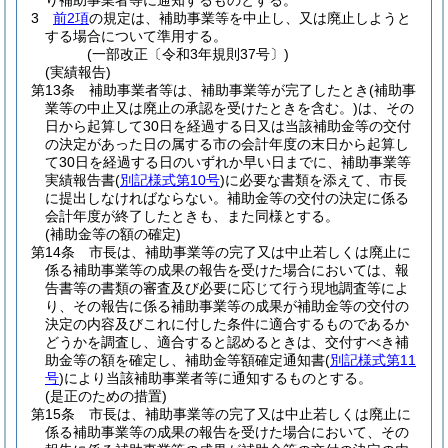
り補助事業者等に通知するものとする。
3
前2項
の規定は、補助事業等を中止し、又は廃止しようと
する場合について準用する。
(一部改正〔令和3年規則37号〕)
(実績報告)
第13条
補助事業者等は、補助事業等が完了したとき
(補助事
業等の中止又は廃止の承認を受けたときを含む。)
は、その
日から起算して30日を経過する日又は当該補助金等の交付
の決定があった日の属する市の会計年度の末日から起算し
て30日を経過する日のいずれか早い日までに、補助事業等
実績報告書
(
別記様式第10号
)
に必要な書類を添えて、市長
に提出しなければならない。
補助金等の交付の決定に係る
会計年度が終了したときも、また同様とする。
(補助金等の額の確定)
第14条
市長は、補助事業等の完了又は中止若しくは廃止に
係る補助事業等の成果の報告を受けた場合においては、報
告書等の書類の審査及び必要に応じて行う現地調査等によ
り、その報告に係る補助事業等の成果が補助金等の交付の
決定の内容及びこれに付した条件に適合するものであるか
どうかを調査し、適合すると認めるときは、交付すべき補
助金等の額を確定し、補助金等額確定通知書
(
別記様式第11
号
)
により当該補助事業者等に通知するものとする。
(是正のための措置)
第15条
市長は、補助事業等の完了又は中止若しくは廃止に
係る補助事業等の成果の報告を受けた場合において、その