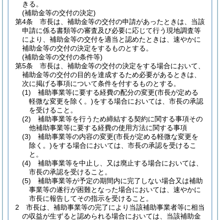
きる。
(補助金等の交付の決定)
第4条
市長は、補助金等の交付の申請があったときは、当該
申請に係る書類等の審査及び必要に応じて行う現地調査等
により、補助金等の交付を適当と認めたときは、速やかに
補助金等の交付の決定をするものとする。
(補助金等の交付の条件等)
第5条
市長は、補助金等の交付の決定をする場合において、
補助金等の交付の目的を達成するため必要があるときは、
次に掲げる事項について条件を付するものとする。
(1)
補助事業等に要する経費の配分の変更
(市長が定める
軽微な変更を除く。)
をする場合においては、市長の承認
を受けること。
(2)
補助事業等を行うため締結する契約に関する事項その
他補助事業等に要する経費の使用方法に関する事項
(3)
補助事業等の内容の変更
(市長が定める軽微な変更を
除く。)
をする場合においては、市長の承認を受けるこ
と。
(4)
補助事業等を中止し、又は廃止する場合においては、
市長の承認を受けること。
(5)
補助事業等が予定の期間内に完了しない場合又は補助
事業等の遂行が困難となった場合においては、速やかに
市長に報告してその指示を受けること。
2
市長は、補助事業等の完了により当該補助事業者等に相当
の収益が生ずると認められる場合においては、当該補助金