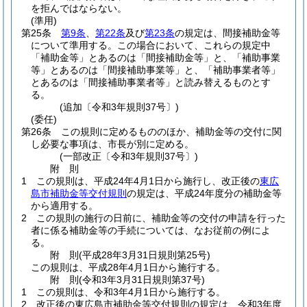
を拒んではならない。
(準用)
第25条
第9条
、
第22条
及び
第23条
の規定は、間接補助金等
について準用する。
この場合において、これらの規定中
「補助金等」とあるのは「間接補助金等」と、「補助事業
等」とあるのは「間接補助事業等」と、「補助事業者等」
とあるのは「間接補助事業者等」と読み替えるものとす
る。
(追加〔令和3年規則37号〕)
(委任)
第26条
この規則に定めるもののほか、補助金等の交付に関
し必要な事項は、市長が別に定める。
(一部改正〔令和3年規則37号〕)
附
則
1
この規則は、平成24年4月1日から施行し、改正後の
東広
島市補助金等交付規則
の規定は、平成24年度分の補助金等
から適用する。
2
この規則の施行の日前に、補助金等の交付の申請を行った
者に係る補助金等の手続については、なお従前の例によ
る。
附
則
(平成28年3月31日
規則第25号)
この規則は、平成28年4月1日から施行する。
附
則
(令和3年3月31日
規則第37号)
1
この規則は、令和3年4月1日から施行する。
2
改正後の東広島市補助金等交付規則の規定は、令和3年度