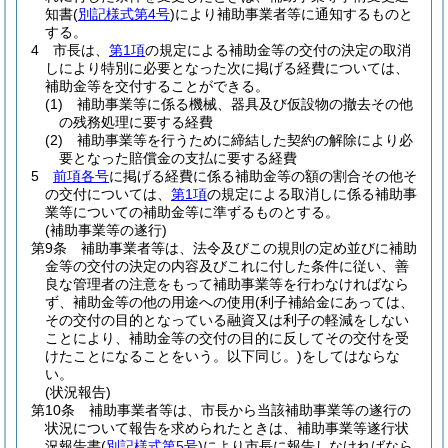
知書
(
別記様式第4号
)
により補助事業者等に通知するものと
する。
4
市長は、
第1項
の規定による補助金等の交付の決定の取消
しにより特別に必要となった次に掲げる経費については、
補助金等を交付することができる。
(1)
補助事業等に係る機械、器具及び仮設物の撤去その他
の残務処理に要する経費
(2)
補助事業等を行うために締結した契約の解除により必
要となった賠償金の支払に要する経費
5
前項各号
に掲げる経費に係る補助金等の額の割合その他そ
の交付については、
第1項
の規定による取消しに係る補助事
業等についての補助金等に準ずるものとする。
(補助事業等の遂行)
第9条
補助事業者等は、法令及びこの規則の定め並びに補助
金等の交付の決定の内容及びこれに付した条件に従い、善
良な管理者の注意をもって補助事業等を行わなければなら
ず、補助金等の他の用途への使用
(利子補給金にあっては、
その交付の目的となっている融資又は利子の軽減をしない
ことにより、補助金等の交付の目的に反してその交付を受
けたことになることをいう。以下同じ。)
をしてはならな
い。
(状況報告)
第10条
補助事業者等は、市長から当該補助事業等の遂行の
状況について報告を求められたときは、補助事業等遂行状
況報告書
(
別記様式第5号
)
により市長に報告しなければなら