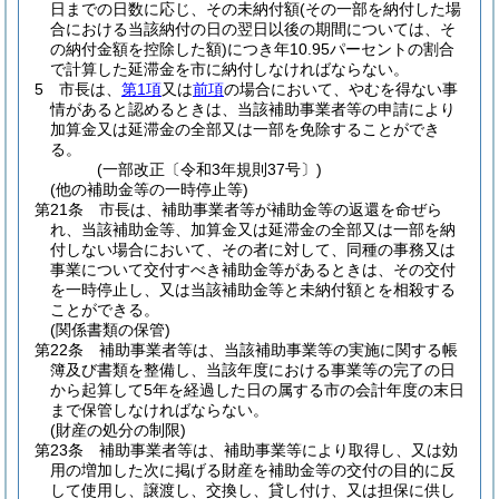
日までの日数に応じ、その未納付額
(その一部を納付した場
合における当該納付の日の翌日以後の期間については、そ
の納付金額を控除した額)
につき年10.95パーセントの割合
で計算した延滞金を市に納付しなければならない。
5
市長は、
第1項
又は
前項
の場合において、やむを得ない事
情があると認めるときは、当該補助事業者等の申請により
加算金又は延滞金の全部又は一部を免除することができ
る。
(一部改正〔令和3年規則37号〕)
(他の補助金等の一時停止等)
第21条
市長は、補助事業者等が補助金等の返還を命ぜら
れ、当該補助金等、加算金又は延滞金の全部又は一部を納
付しない場合において、その者に対して、同種の事務又は
事業について交付すべき補助金等があるときは、その交付
を一時停止し、又は当該補助金等と未納付額とを相殺する
ことができる。
(関係書類の保管)
第22条
補助事業者等は、当該補助事業等の実施に関する帳
簿及び書類を整備し、当該年度における事業等の完了の日
から起算して5年を経過した日の属する市の会計年度の末日
まで保管しなければならない。
(財産の処分の制限)
第23条
補助事業者等は、補助事業等により取得し、又は効
用の増加した次に掲げる財産を補助金等の交付の目的に反
して使用し、譲渡し、交換し、貸し付け、又は担保に供し