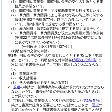
(5)
間接補助事業等 間接補助金等の交付の対象となる事
務又は事業をいう。
(6)
間接補助事業者等 間接補助事業等を行う者をいう。
(7)
暴力団 暴力団員による不当な行為の防止等に関する
法律
(平成3年法律第77号。以下この条において「法」と
いう。)
第2条第2号に規定する暴力団をいう。
(8)
暴力団員 法第2条第6号に規定する暴力団員をいう。
(9)
暴力団員等 暴力団員及び現に広島県暴力団排除条例
(平成22年広島県条例第37号)
第19条第3項の規定による
公表が行われている者をいう。
(一部改正〔令和3年規則37号〕)
(補助金等の交付の申請)
第3条
補助金等の交付の申請をしようとする者
(以下「申請
者」という。)
は、補助金等交付申請書
(
別記様式第1号
)
に
次に掲げる書類を添えて、市長に提出しなければならな
い。
(1)
事業計画書
(2)
収支計画書
(3)
その他市長が必要と認める書類
2
前項
の申請は、補助事業等の実施の前に行わなければなら
ない。
ただし、市長が特別の理由があると認めるときは、
この限りでない。
3
市長は、補助事業等の目的及び内容等により
第1項各号
に
掲げる書類の提出を必要としないと認めるときは、
同項
の
規定にかかわらず、当該書類の提出を省略させることがで