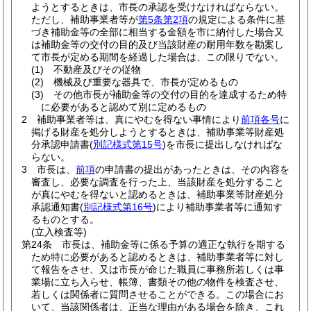
ようとするときは、市長の承認を受けなければならない。
ただし、補助事業者等が
第5条第2項
の規定による条件に基
づき補助金等の全部に相当する金額を市に納付した場合又
は補助金等の交付の目的及び当該財産の耐用年数を勘案し
て市長が定める期間を経過した場合は、この限りでない。
(1)
不動産及びその従物
(2)
機械及び重要な器具で、市長が定めるもの
(3)
その他市長が補助金等の交付の目的を達成するため特
に必要があると認めて別に定めるもの
2
補助事業者等は、真にやむを得ない事情により
前項各号
に
掲げる財産を処分しようとするときは、補助事業等財産処
分承認申請書
(
別記様式第15号
)
を市長に提出しなければな
らない。
3
市長は、
前項
の申請書の提出があったときは、その内容を
審査し、必要な調査を行った上、当該財産を処分すること
が真にやむを得ないと認めるときは、補助事業等財産処分
承認通知書
(
別記様式第16号
)
により補助事業者等に通知す
るものとする。
(立入検査等)
第24条
市長は、補助金等に係る予算の適正な執行を期する
ため特に必要があると認めるときは、補助事業者等に対し
て報告をさせ、又は市長が命じた職員に事務所若しくは事
業場に立ち入らせ、帳簿、書類その他の物件を検査させ、
若しくは関係者に質問させることができる。
この場合にお
いて、当該関係者は、正当な理由がある場合を除き、これ