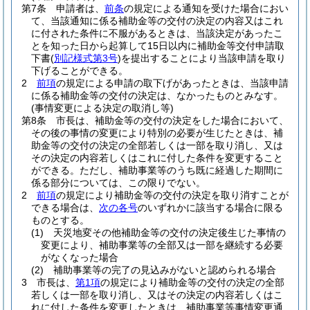
第7条
申請者は、
前条
の規定による通知を受けた場合におい
て、当該通知に係る補助金等の交付の決定の内容又はこれ
に付された条件に不服があるときは、当該決定があったこ
とを知った日から起算して15日以内に補助金等交付申請取
下書
(
別記様式第3号
)
を提出することにより当該申請を取り
下げることができる。
2
前項
の規定による申請の取下げがあったときは、当該申請
に係る補助金等の交付の決定は、なかったものとみなす。
(事情変更による決定の取消し等)
第8条
市長は、補助金等の交付の決定をした場合において、
その後の事情の変更により特別の必要が生じたときは、補
助金等の交付の決定の全部若しくは一部を取り消し、又は
その決定の内容若しくはこれに付した条件を変更すること
ができる。
ただし、補助事業等のうち既に経過した期間に
係る部分については、この限りでない。
2
前項
の規定により補助金等の交付の決定を取り消すことが
できる場合は、
次の各号
のいずれかに該当する場合に限る
ものとする。
(1)
天災地変その他補助金等の交付の決定後生じた事情の
変更により、補助事業等の全部又は一部を継続する必要
がなくなった場合
(2)
補助事業等の完了の見込みがないと認められる場合
3
市長は、
第1項
の規定により補助金等の交付の決定の全部
若しくは一部を取り消し、又はその決定の内容若しくはこ
れに付した条件を変更したときは、補助事業等事情変更通