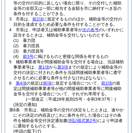
等の交付の目的に反しない場合に限り、その交付した補助
金等の全部又は一部に相当する金額を市に納付すべき旨の
条件を付することができる。
3
市長は、
前2項
に規定するもののほか、補助金等の交付の
目的を達成するため必要な条件を付することができる。
4
市長は、申請者又は補助事業者等が
次の各号
のいずれかに
該当するときは、補助金等を交付しないものとする。
(1)
暴力団
(2)
暴力団員
(3)
暴力団員等
(4)
前3号
に掲げるものと密接な関係を有するもの
5
補助事業者等が間接補助金等を交付する場合は、当該補助
事業者等は、
第1項
から
第3項
までの規定により補助金等の
交付の決定に付された条件を当該間接補助事業者等に遵守
させるために必要な条件を付さなければならない。
6
第4項
の規定は
前項
に規定する場合について、
前2項
の規
定は間接補助事業者等が他の間接補助事業者等に間接補助
金等を交付する場合について、それぞれ準用する。
(一部改正〔平成28年規則25号・令和3年37号〕)
(決定の通知)
第6条
市長は、補助金等の交付の決定をしたときは、速やか
にその決定の内容及びこれに条件を付した場合にはその条
件を補助金等交付決定通知書
(
別記様式第2号
)
により申請者
に通知するものとする。
(申請の取下げ)