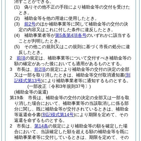
消すことができる。
(1)
偽りその他不正の手段により補助金等の交付を受けた
とき。
(2)
補助金等を他の用途に使用したとき。
(3)
前2号
のほか補助事業等に関して補助金等の交付の決
定の内容又はこれに付した条件に違反したとき。
(4)
補助事業者等が
第5条第4項各号
のいずれかに該当する
ことが判明したとき。
(5)
その他この規則又はこの規則に基づく市長の処分に違
反したとき。
2
前項
の規定は、補助事業等について交付すべき補助金等の
額の確定があった後においても適用があるものとする。
3
市長は、
前2項
の規定により補助金等の交付の決定の全部
又は一部を取り消したときは、補助金等交付取消通知書
(
別
記様式第13号
)
により補助事業者等に通知するものとする。
(一部改正〔令和3年規則37号〕)
(補助金等の返還)
第19条
市長は、補助金等の交付の決定の全部又は一部を取
り消した場合において、補助事業等の当該取消しに係る部
分に関し、既に補助金等が交付されているときは、補助金
等返還命令書
(
別記様式第14号
)
により期限を定めて、その
返還を命ずるものとする。
2
市長は、
第14条
の規定により補助金等の額を確定した場
合において、当該確定した額を超える額の補助金等を既に
補助事業者等に交付しているときは、期限を定めて、その