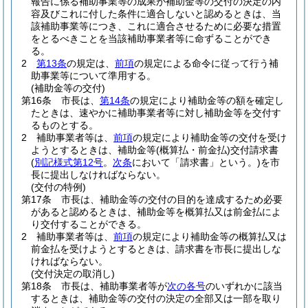
報告に係る補助事業等の成果が補助金等の交付の決定の内
容及びこれに付した条件に適合しないと認めるときは、当
該補助事業等につき、これに適合させるために必要な措置
をとるべきことを当該補助事業者等に命ずることができ
る。
2
第13条
の規定は、
前項
の規定による命令に従って行う補
助事業等について準用する。
(補助金等の交付)
第16条
市長は、
第14条
の規定により補助金等の額を確定し
たときは、速やかに補助事業者等に対し補助金等を交付す
るものとする。
2
補助事業者等は、
前項
の規定により補助金等の交付を受け
ようとするときは、補助金等
(概算払・前金払)
交付請求書
(
別記様式第12号
。
次条
において「請求書」という。)
を市
長に提出しなければならない。
(交付の特例)
第17条
市長は、補助金等の交付の目的を達成するため必要
があると認めるときは、補助金等を概算払又は前金払によ
り交付することができる。
2
補助事業者等は、
前項
の規定により補助金等の概算払又は
前金払を受けようとするときは、請求書を市長に提出しな
ければならない。
(交付決定の取消し)
第18条
市長は、補助事業者等が
次の各号
のいずれかに該当
するときは、補助金等の交付の決定の全部又は一部を取り