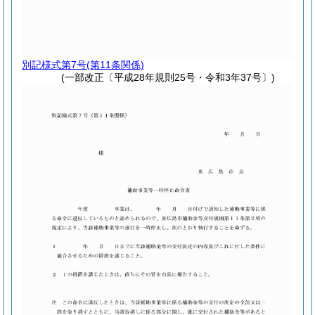
別記様式第7号
(第11条関係)
(一部改正〔平成28年規則25号・令和3年37号〕)