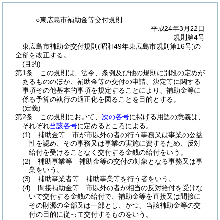
○東広島市補助金等交付規則
平成24年3月22日
規則第4号
東広島市補助金交付規則(昭和49年東広島市規則第16号)の
全部を改正する。
(目的)
第1条
この規則は、法令、条例及び他の規則に別段の定めが
あるもののほか、補助金等の交付の申請、決定等に関する
事項その他基本的事項を規定することにより、補助金等に
係る予算の執行の適正化を図ることを目的とする。
(定義)
第2条
この規則において、
次の各号
に掲げる用語の意義は、
それぞれ
当該各号
に定めるところによる。
(1)
補助金等 市が市以外の者の行う事務又は事業の公益
性を認め、その事務又は事業の実施に資するため、反対
給付を受けることなく交付する金銭の給付をいう。
(2)
補助事業等 補助金等の交付の対象となる事務又は事
業をいう。
(3)
補助事業者等 補助事業等を行う者をいう。
(4)
間接補助金等 市以外の者が相当の反対給付を受けな
いで交付する金銭の給付で、補助金等を直接又は間接に
その財源の全部又は一部とし、かつ、当該補助金等の交
付の目的に従って交付するものをいう。