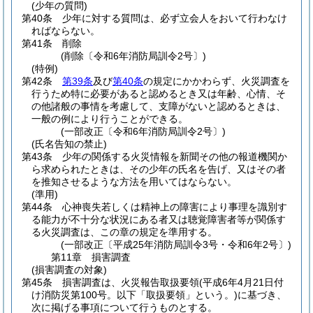
(少年の質問)
第40条
少年に対する質問は、必ず立会人をおいて行わなけ
ればならない。
第41条
削除
(削除〔令和6年消防局訓令2号〕)
(特例)
第42条
第39条
及び
第40条
の規定にかかわらず、火災調査を
行うため特に必要があると認めるとき又は年齢、心情、そ
の他諸般の事情を考慮して、支障がないと認めるときは、
一般の例により行うことができる。
(一部改正〔令和6年消防局訓令2号〕)
(氏名告知の禁止)
第43条
少年の関係する火災情報を新聞その他の報道機関か
ら求められたときは、その少年の氏名を告げ、又はその者
を推知させるような方法を用いてはならない。
(準用)
第44条
心神喪失若しくは精神上の障害により事理を識別す
る能力が不十分な状況にある者又は聴覚障害者等が関係す
る火災調査は、この章の規定を準用する。
(一部改正〔平成25年消防局訓令3号・令和6年2号〕)
第11章
損害調査
(損害調査の対象)
第45条
損害調査は、火災報告取扱要領
(平成6年4月21日付
け消防災第100号。以下「取扱要領」という。)
に基づき、
次に掲げる事項について行うものとする。