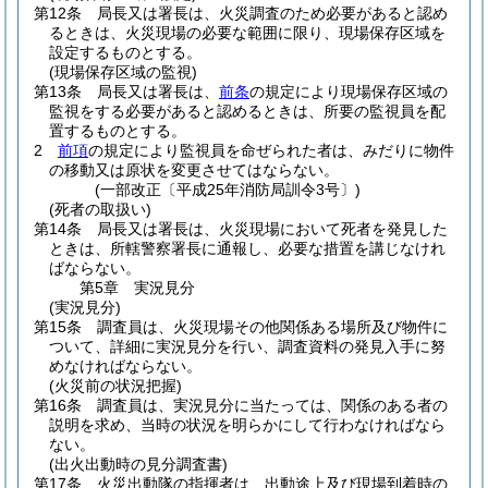
第12条
局長又は署長は、火災調査のため必要があると認め
るときは、火災現場の必要な範囲に限り、現場保存区域を
設定するものとする。
(現場保存区域の監視)
第13条
局長又は署長は、
前条
の規定により現場保存区域の
監視をする必要があると認めるときは、所要の監視員を配
置するものとする。
2
前項
の規定により監視員を命ぜられた者は、みだりに物件
の移動又は原状を変更させてはならない。
(一部改正〔平成25年消防局訓令3号〕)
(死者の取扱い)
第14条
局長又は署長は、火災現場において死者を発見した
ときは、所轄警察署長に通報し、必要な措置を講じなけれ
ばならない。
第5章
実況見分
(実況見分)
第15条
調査員は、火災現場その他関係ある場所及び物件に
ついて、詳細に実況見分を行い、調査資料の発見入手に努
めなければならない。
(火災前の状況把握)
第16条
調査員は、実況見分に当たっては、関係のある者の
説明を求め、当時の状況を明らかにして行わなければなら
ない。
(出火出動時の見分調査書)
第17条
火災出動隊の指揮者は、出動途上及び現場到着時の