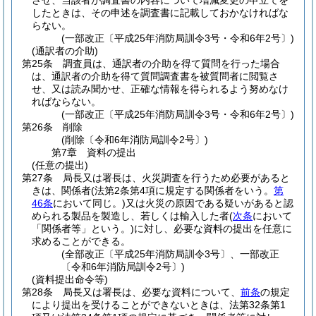
させ、当該者が調査書の内容について増減変更の申立てを
したときは、その申述を調査書に記載しておかなければな
らない。
(一部改正〔平成25年消防局訓令3号・令和6年2号〕)
(通訳者の介助)
第25条
調査員は、通訳者の介助を得て質問を行った場合
は、通訳者の介助を得て質問調査書を被質問者に閲覧さ
せ、又は読み聞かせ、正確な情報を得られるよう努めなけ
ればならない。
(一部改正〔平成25年消防局訓令3号・令和6年2号〕)
第26条
削除
(削除〔令和6年消防局訓令2号〕)
第7章
資料の提出
(任意の提出)
第27条
局長又は署長は、火災調査を行うため必要があると
きは、関係者
(法第2条第4項に規定する関係者をいう。
第
46条
において同じ。)
又は火災の原因である疑いがあると認
められる製品を製造し、若しくは輸入した者
(
次条
において
「関係者等」という。)
に対し、必要な資料の提出を任意に
求めることができる。
(全部改正〔平成25年消防局訓令3号〕、一部改正
〔令和6年消防局訓令2号〕)
(資料提出命令等)
第28条
局長又は署長は、必要な資料について、
前条
の規定
により提出を受けることができないときは、法第32条第1