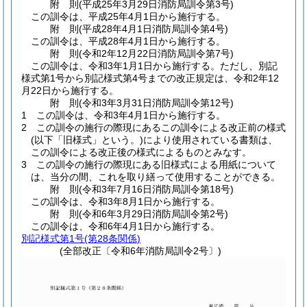
附
則
(平成25年3月29日
消防局訓令第3号)
この訓令は、平成25年4月1日から施行する。
附
則
(平成28年4月1日
消防局訓令第4号)
この訓令は、平成28年4月1日から施行する。
附
則
(令和2年12月22日
消防局訓令第7号)
この訓令は、令和3年1月1日から施行する。
ただし、別記
様式第1号から別記様式第4号までの改正規定は、令和2年12
月22日から施行する。
附
則
(令和3年3月31日
消防局訓令第12号)
1
この訓令は、令和3年4月1日から施行する。
2
この訓令の施行の際現にあるこの訓令による改正前の様式
(以下「旧様式」という。)
により使用されている書類は、
この訓令による改正後の様式によるものとみなす。
3
この訓令の施行の際現にある旧様式による用紙について
は、当分の間、これを取り繕って使用することができる。
附
則
(令和3年7月16日
消防局訓令第18号)
この訓令は、令和3年8月1日から施行する。
附
則
(令和6年3月29日
消防局訓令第2号)
この訓令は、令和6年4月1日から施行する。
別記様式第1号
(第28条関係)
(全部改正〔令和6年消防局訓令2号〕)