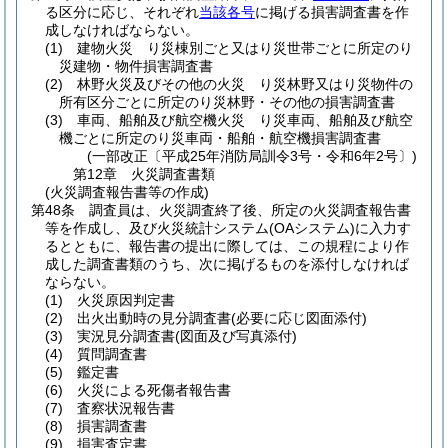
る区分に応じ、それぞれ
当該各号
に掲げる損害調査書を作
成しなければならない。
(1)
建物火災 り災棟別ごと又はり災世帯ごとに所定のり
災建物・物件損害調査書
(2)
林野火災及びその他の火災 り災林野又はり災物件の
所有区分ごとに所定のり災林野・その他の損害調査書
(3)
車両、船舶及び航空機火災 り災車両、船舶及び航空
機ごとに所定のり災車両・船舶・航空機損害調査書
(一部改正〔平成25年消防局訓令3号・令和6年2号〕)
第12章
火災調査書類
(火災調査報告書等の作成)
第48条
調査員は、火災調査終了後、所定の火災調査報告書
等を作成し、及び火災統計システム
(OAシステム)
に入力す
るとともに、報告書の提出に際しては、この規程により作
成した調査書類のうち、次に掲げるものを添付しなければ
ならない。
(1)
火災原因判定書
(2)
出火出動時の見分調査書
(必要に応じ図面添付)
(3)
実況見分調査書
(図面及び写真添付)
(4)
質問調査書
(5)
鑑定書
(6)
火災による死傷者報告書
(7)
査察状況報告書
(8)
損害調査書
(9)
損害査定書