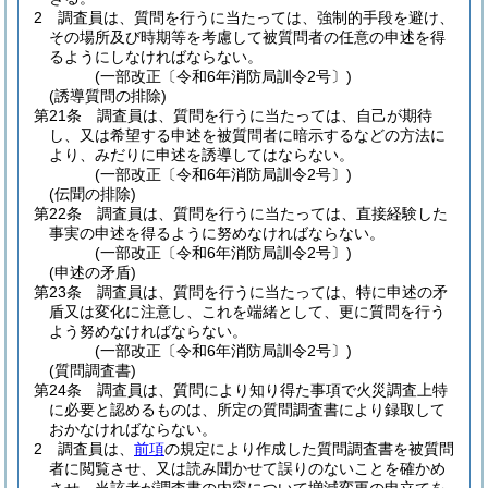
2
調査員は、質問を行うに当たっては、強制的手段を避け、
その場所及び時期等を考慮して被質問者の任意の申述を得
るようにしなければならない。
(一部改正〔令和6年消防局訓令2号〕)
(誘導質問の排除)
第21条
調査員は、質問を行うに当たっては、自己が期待
し、又は希望する申述を被質問者に暗示するなどの方法に
より、みだりに申述を誘導してはならない。
(一部改正〔令和6年消防局訓令2号〕)
(伝聞の排除)
第22条
調査員は、質問を行うに当たっては、直接経験した
事実の申述を得るように努めなければならない。
(一部改正〔令和6年消防局訓令2号〕)
(申述の矛盾)
第23条
調査員は、質問を行うに当たっては、特に申述の矛
盾又は変化に注意し、これを端緒として、更に質問を行う
よう努めなければならない。
(一部改正〔令和6年消防局訓令2号〕)
(質問調査書)
第24条
調査員は、質問により知り得た事項で火災調査上特
に必要と認めるものは、所定の質問調査書により録取して
おかなければならない。
2
調査員は、
前項
の規定により作成した質問調査書を被質問
者に閲覧させ、又は読み聞かせて誤りのないことを確かめ