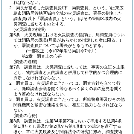
ればならない。
2
局長が指名した調査員
(以下「局調査員」という。)
は東広
島市消防局管轄区域内全域の火災調査に、署長の指名した
調査員
(以下「署調査員」という。)
はその管轄区域内の火
災調査に当たるものとする。
(火災調査の指揮)
第6条
火災現場における火災調査の指揮は、局調査員につい
ては消防局の課長
(局長があらかじめ指定した者に限る。)
が、署調査員については署長がとるものとする。
(一部改正〔令和2年消防局訓令7号〕)
第2章
調査上の心得
(調査の適確)
第7条
調査員は、火災調査に当たっては、事実の立証を主眼
とし、物的調査と人的調査と併用して科学的かつ合理的に
判断しなければならない。
2
調査員は、火災調査に当たっては、調査方針を立てて行
い、随時調査会議を開く等なるべく多くの者の意見を聞く
よう努めなければならない。
3
調査員は、火災調査に当たっては、所轄警察署及びその他
関係機関と緊密な連絡を保ち、相互に協力しなければなら
ない。
(調査の心得)
第8条
調査員は、法第34条第2項において準用する法第4条
第1項ただし書及び第2項から第4項までの規定を遵守する
ほか、常に火災現象及び関係法令の研究に努め、調査技術