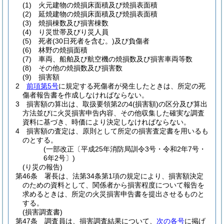
(1)
火元建物の焼損床面積及び焼損表面積
(2)
延焼建物の焼損床面積及び焼損表面積
(3)
焼損棟数及び損害棟数
(4)
り災世帯及びり災人員
(5)
死者
(30日死者を含む。)
及び負傷者
(6)
林野の焼損面積
(7)
車両、船舶及び航空機の焼損数及び損害車両等数
(8)
その他の焼損数及び損害数
(9)
損害額
2
前項第5号
に規定する死傷者が発生したときは、所定の死
傷者報告書を作成しなければならない。
3
損害額の算出は、取扱要領第2の4
(損害額)
の区分及び算出
方法並びに火災損害申告内容、その他収集した確実な調査
資料に基づき、時価により決定しなければならない。
4
損害額の査定は、原則として所定の損害査定書を用いるも
のとする。
(一部改正〔平成25年消防局訓令3号・令和2年7号・
6年2号〕)
(り災の報告)
第46条
署長は、法第34条第1項の規定により、損害額決定
のための資料として、関係者から損害程度について報告を
求めるときは、所定の火災損害申告書を提出させるものと
する。
(損害調査書)
第47条
調査員は、損害調査結果について、
次の各号
に掲げ