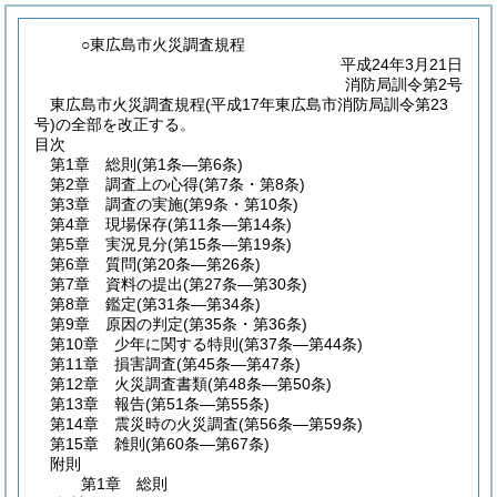
○東広島市火災調査規程
平成24年3月21日
消防局訓令第2号
東広島市火災調査規程(平成17年東広島市消防局訓令第23
号)の全部を改正する。
目次
第1章
総則
(第1条―第6条)
第2章
調査上の心得
(第7条・第8条)
第3章
調査の実施
(第9条・第10条)
第4章
現場保存
(第11条―第14条)
第5章
実況見分
(第15条―第19条)
第6章
質問
(第20条―第26条)
第7章
資料の提出
(第27条―第30条)
第8章
鑑定
(第31条―第34条)
第9章
原因の判定
(第35条・第36条)
第10章
少年に関する特則
(第37条―第44条)
第11章
損害調査
(第45条―第47条)
第12章
火災調査書類
(第48条―第50条)
第13章
報告
(第51条―第55条)
第14章
震災時の火災調査
(第56条―第59条)
第15章
雑則
(第60条―第67条)
附則
第1章
総則