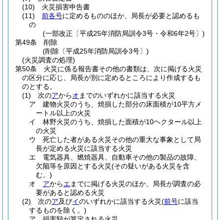
(10)
火災損害申告書
(11)
前各号
に定めるもののほか、局長が必要と認めるも
の
(一部改正〔平成25年消防局訓令3号・令和6年2号〕)
第49条
削除
(削除〔平成25年消防局訓令3号〕)
(火災調査の処理)
第50条
火災に係る報告書その他の書類は、次に掲げる火災
の区分に応じ、局長が別に定めるところにより作成するも
のとする。
(1)
次の
ア
から
オ
までのいずれかに該当する火災
ア
建物火災のうち、焼損した部分の床面積が10平方メ
ートル以上の火災
イ
林野火災のうち、焼損した面積が10ヘクタール以上
の火災
ウ
死亡した者がある火災その他の重大な事象として局
長が定める火災に該当する火災
エ
電気器具、燃焼器具、自動車その他の製品の故障、
欠陥等を原因とする火災
(その疑いがある火災を含
む。)
オ
ア
から
エ
までに掲げる火災のほか、局長が調査の必
要があると認める火災
(2)
次の
ア
及び
イ
のいずれかに該当する火災
(
前号
に該当
するものを除く。)
ア
損害額が算定される火災