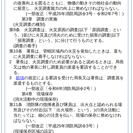
の改善向上を図るとともに、物価の動きその他社会の動向
に留意し、火災調査能力の向上に努めなければならない。
(一部改正〔平成25年消防局訓令3号・令和2年7号〕)
第3章
調査の実施
(火災調査の種別)
第9条
火災調査は、火災原因の調査
(以下「原因調査」とい
う。)
並びに火災及び消火のために受けた損害の調査
(以下
「損害調査」という。)
に分けて行うものとする。
(調査の着手)
第10条
署長は、管轄区域内の火災を覚知したときは、直ち
に火災調査に着手しなければならない。
2
署長は、火災調査のため必要があると認めるときは、局長
又は他の署長に対し調査員の派遣を要請することができ
る。
3
前項
の規定による要請を受けた局長又は署長は、調査員を
派遣するものとする。
(一部改正〔令和6年消防局訓令2号〕)
第4章
現場保存
(消火活動中の現場保存)
第11条
消防隊の指揮者及び隊員は、出火点と認められる場
所及びその付近
(以下「出火場所」という。)
の消火活動に
当たっては、細心の注意を払い、現場の保存に努めなけれ
ばならない。
(一部改正〔平成25年消防局訓令3号〕)
(現場保存区域の設定)