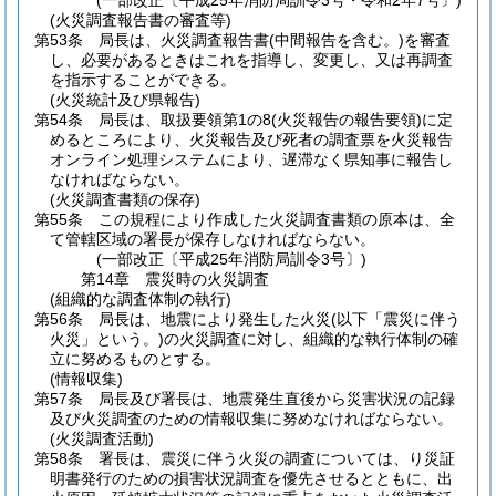
(一部改正〔平成25年消防局訓令3号・令和2年7号〕)
(火災調査報告書の審査等)
第53条
局長は、火災調査報告書
(中間報告を含む。)
を審査
し、必要があるときはこれを指導し、変更し、又は再調査
を指示することができる。
(火災統計及び県報告)
第54条
局長は、取扱要領第1の8
(火災報告の報告要領)
に定
めるところにより、火災報告及び死者の調査票を火災報告
オンライン処理システムにより、遅滞なく県知事に報告し
なければならない。
(火災調査書類の保存)
第55条
この規程により作成した火災調査書類の原本は、全
て管轄区域の署長が保存しなければならない。
(一部改正〔平成25年消防局訓令3号〕)
第14章
震災時の火災調査
(組織的な調査体制の執行)
第56条
局長は、地震により発生した火災
(以下「震災に伴う
火災」という。)
の火災調査に対し、組織的な執行体制の確
立に努めるものとする。
(情報収集)
第57条
局長及び署長は、地震発生直後から災害状況の記録
及び火災調査のための情報収集に努めなければならない。
(火災調査活動)
第58条
署長は、震災に伴う火災の調査については、り災証
明書発行のための損害状況調査を優先させるとともに、出