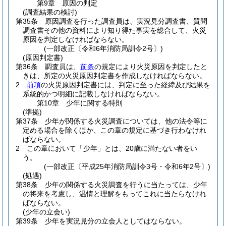
第9章
原因の判定
(調査結果の検討)
第35条
原因調査を行った調査員は、実況見分調査書、質問
調査書その他の資料により知り得た事実を総合して、火災
原因を判定しなければならない。
(一部改正〔令和6年消防局訓令2号〕)
(原因判定書)
第36条
調査員は、
前条
の規定により火災原因を判定したと
きは、所定の火災原因判定書を作成しなければならない。
2
前項
の火災原因判定書には、判定に至った経緯及び結果を
系統的かつ明細に記載しなければならない。
第10章
少年に関する特則
(準拠)
第37条
少年が関係する火災調査については、他の法令等に
定める場合を除くほか、この章の規定に基づき行わなけれ
ばならない。
2
この章において「少年」とは、20歳に満たない者をい
う。
(一部改正〔平成25年消防局訓令3号・令和6年2号〕)
(処遇)
第38条
少年の関係する火災調査を行うに当たっては、少年
の将来を考慮し、温情と理解をもってこれに当たらなけれ
ばならない。
(少年の立会い)
第39条
少年を実況見分の立会人としてはならない。