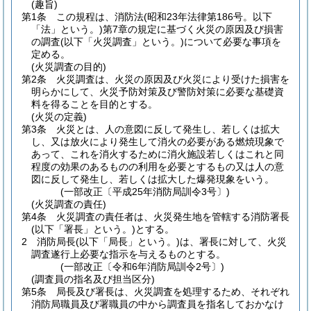
(趣旨)
第1条
この規程は、消防法
(昭和23年法律第186号。以下
「法」という。)
第7章の規定に基づく火災の原因及び損害
の調査
(以下「火災調査」という。)
について必要な事項を
定める。
(火災調査の目的)
第2条
火災調査は、火災の原因及び火災により受けた損害を
明らかにして、火災予防対策及び警防対策に必要な基礎資
料を得ることを目的とする。
(火災の定義)
第3条
火災とは、人の意図に反して発生し、若しくは拡大
し、又は放火により発生して消火の必要がある燃焼現象で
あって、これを消火するために消火施設若しくはこれと同
程度の効果のあるものの利用を必要とするもの又は人の意
図に反して発生し、若しくは拡大した爆発現象をいう。
(一部改正〔平成25年消防局訓令3号〕)
(火災調査の責任)
第4条
火災調査の責任者は、火災発生地を管轄する消防署長
(以下「署長」という。)
とする。
2
消防局長
(以下「局長」という。)
は、署長に対して、火災
調査遂行上必要な指示を与えるものとする。
(一部改正〔令和6年消防局訓令2号〕)
(調査員の指名及び担当区分)
第5条
局長及び署長は、火災調査を処理するため、それぞれ
消防局職員及び署職員の中から調査員を指名しておかなけ