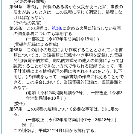
(火災の事後聞知)
第64条
署長は、関係のある者から火災があった旨、事後の
届出があったときは、この規程に準じて調査し、処理しな
ければならない。
(その他の災害)
第65条
この規程は、
第3条
に定める火災に該当しない災害
の調査事務についても準用する。
(一部改正〔令和3年消防局訓令18号〕)
(電磁的記録による作成)
第66条
この訓令の規定により作成することとされている書
類については、当該書類に記載すべき事項を記録した電磁
的記録
(電子的方式、磁気的方式その他人の知覚によっては
認識することができない方式で作られる記録であって、電
子計算機による情報処理の用に供されるものをいう。以下
同じ。)
の作成をもって、当該書類の作成に代えることがで
きる。
この場合において、当該電磁的記録は、当該書類と
みなす。
(追加〔令和2年消防局訓令7号〕、一部改正〔令和3
年消防局訓令18号〕)
(委任)
第67条
この規程の運用について必要な事項は、別に定め
る。
(一部改正〔令和2年消防局訓令7号・3年18号〕)
附
則
この訓令は、平成24年4月1日から施行する。