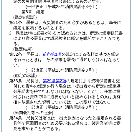
定の火災調査関係事項照会書によるものとする。
(一部改正〔平成25年消防局訓令3号〕)
第8章
鑑定
(鑑定の嘱託)
第31条
署長は、火災調査のため必要があるときは、局長に
鑑定を依頼するものとする。
2
局長は特に必要があると認めるときは、所定の鑑定嘱託書
により官公署又は学識経験者に鑑定を嘱託することができ
る。
(鑑定結果)
第32条
局長は、
前条第1項
の規定による依頼に基づき鑑定
を行ったときは、その結果を署長に通知しなければならな
い。
(一部改正〔平成25年消防局訓令3号〕)
(鑑定の承諾)
第33条
局長は、
第29条第2項
の規定により資料保管書を交
付した資料の鑑定を行う場合は、提出者から所定の鑑定処
分承諾書を得て行わなければならない。
ただし、任意に提
出された資料で特に必要がないと認められるもの又は所有
権を放棄された資料については、この限りではない。
(一部改正〔平成25年消防局訓令3号〕)
(民間会社等への照会)
第34条
局長又は署長は、出火原因となったと推定される器
具等で原因調査のため必要がある場合は、製造業者等に意
見を求めることができる。