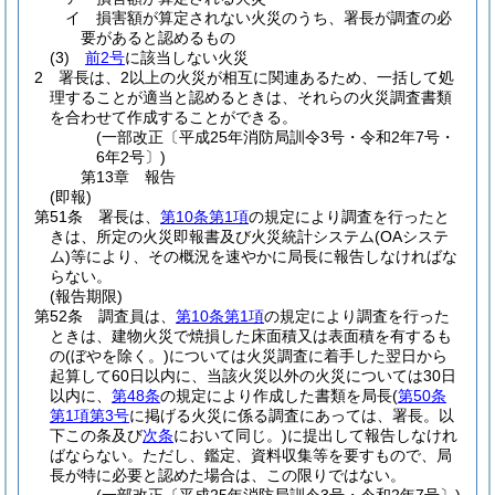
イ
損害額が算定されない火災のうち、署長が調査の必
要があると認めるもの
(3)
前2号
に該当しない火災
2
署長は、2以上の火災が相互に関連あるため、一括して処
理することが適当と認めるときは、それらの火災調査書類
を合わせて作成することができる。
(一部改正〔平成25年消防局訓令3号・令和2年7号・
6年2号〕)
第13章
報告
(即報)
第51条
署長は、
第10条第1項
の規定により調査を行ったと
きは、所定の火災即報書及び火災統計システム
(OAシステ
ム)
等により、その概況を速やかに局長に報告しなければな
らない。
(報告期限)
第52条
調査員は、
第10条第1項
の規定により調査を行った
ときは、建物火災で焼損した床面積又は表面積を有するも
の
(ぼやを除く。)
については火災調査に着手した翌日から
起算して60日以内に、当該火災以外の火災については30日
以内に、
第48条
の規定により作成した書類を局長
(
第50条
第1項第3号
に掲げる火災に係る調査にあっては、署長。以
下この条及び
次条
において同じ。)
に提出して報告しなけれ
ばならない。
ただし、鑑定、資料収集等を要すもので、局
長が特に必要と認めた場合は、この限りではない。