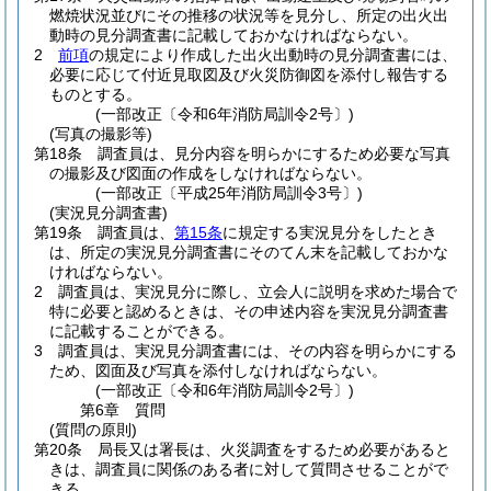
燃焼状況並びにその推移の状況等を見分し、所定の出火出
動時の見分調査書に記載しておかなければならない。
2
前項
の規定により作成した出火出動時の見分調査書には、
必要に応じて付近見取図及び火災防御図を添付し報告する
ものとする。
(一部改正〔令和6年消防局訓令2号〕)
(写真の撮影等)
第18条
調査員は、見分内容を明らかにするため必要な写真
の撮影及び図面の作成をしなければならない。
(一部改正〔平成25年消防局訓令3号〕)
(実況見分調査書)
第19条
調査員は、
第15条
に規定する実況見分をしたとき
は、所定の実況見分調査書にそのてん末を記載しておかな
ければならない。
2
調査員は、実況見分に際し、立会人に説明を求めた場合で
特に必要と認めるときは、その申述内容を実況見分調査書
に記載することができる。
3
調査員は、実況見分調査書には、その内容を明らかにする
ため、図面及び写真を添付しなければならない。
(一部改正〔令和6年消防局訓令2号〕)
第6章
質問
(質問の原則)
第20条
局長又は署長は、火災調査をするため必要があると
きは、調査員に関係のある者に対して質問させることがで
きる。