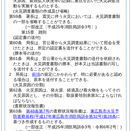
火原因、延焼拡大状況等の記録に重点をおいた火災調査活
動を実施するものとする。
(火災調査書類の作成及び省略)
第59条
署長は、震災に伴う火災においては、火災調査書類
の一部を省略することができる。
(一部改正〔平成25年消防局訓令3号〕)
第15章
雑則
(認定書の送付)
第60条
局長は、官公署から火災調査結果について照会を受
けたときは、所定の認定書を送付することができる。
(謄本等の送付)
第61条
局長は、官公署から火災調査書類の送付を依頼され
たときは、火災調査書類の謄本、抄本又は当該書類の写し
を送付することができる。
2
局長は、
前項
の規定にかかわらず、特に必要があると認め
る場合は、原本を送付することができる。
(火災原因の分類)
第62条
火災原因は、発火源、経過及び着火物をもってその
火災原因とし、その分類は、取扱要領別表第3によらなけれ
ばならない。
(査察状況報告書)
第63条
第48条第7号
の査察状況報告書は、
東広島市火災予
防査察規程
(平成17年東広島市消防局訓令第32号)
第28条
に
基づき作成するものとする。
(一部改正〔平成25年消防局訓令3号・令和6年2号〕)