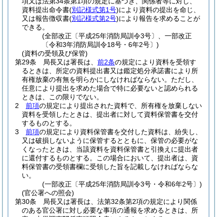
項又は法第34条第1項の規定に基づき、関係者等に対し、
資料提出命令書
(
別記様式第1号
)
により資料の提出を命じ、
又は報告徴収書
(
別記様式第2号
)
により報告を求めることが
できる。
(全部改正〔平成25年消防局訓令3号〕、一部改正
〔令和3年消防局訓令18号・6年2号〕)
(資料の受領及び保管)
第29条
局長又は署長は、
前2条
の規定により資料を受領す
るときは、所定の資料提出書又は鑑定処分承諾書により所
有権放棄の有無を明らかにしなければならない。
ただし、
任意により提出を求めた場合で特に必要ないと認められる
ときは、この限りでない。
2
前項
の規定により提出された資料で、所有権を放棄しない
資料を受領したときは、提出者に対して資料保管書を交付
するものとする。
3
前項
の規定により資料保管書を交付した資料は、紛失し、
又は破損しないように保管するとともに、保管の必要がな
くなったときは、当該資料を資料保管書と引換えに提出者
に還付するものとする。
この場合において、提出者は、資
料保管書の受領書欄に受領した旨を記載しなければならな
い。
(一部改正〔平成25年消防局訓令3号・令和6年2号〕)
(官公署への照会)
第30条
局長又は署長は、法第32条第2項の規定により関係
のある官公署に対し必要な事項の通報を求めるときは、所