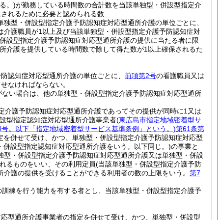
る。)
が勤務している時間数の合計数を当該単独型・併設型指定介
保されるために必要と認められる数
単独型・併設型指定介護予防認知症対応型通所介護の単位ごとに、
は介護職員が1以上及び当該単独型・併設型指定介護予防認知症対
・併設型指定介護予防認知症対応型通所介護の提供に当たる者に限
所介護を提供している時間数で除して得た数が1以上確保されるた
予防認知症対応型通所介護の単位ごとに、
前項第2号
の看護職員又は
させなければならない。
がない場合は、他の単独型・併設型指定介護予防認知症対応型通所
定介護予防認知症対応型通所介護であってその提供が同時に1又は
併設型指定認知症対応型通所介護事業者
(
東広島市指定地域密着型サ
34号。以下「指定地域密着型サービス基準条例」という。)
第61条第
定を併せて受け、かつ、単独型・併設型指定介護予防認知症対応型
・併設型指定認知症対応型通所介護をいう。以下同じ。)
の事業と
独型・併設型指定介護予防認知症対応型通所介護又は単独型・併設
れるものをいい、その利用定員
(当該単独型・併設型指定介護予防
所介護の提供を受けることができる利用者の数の上限をいう。
第7
の訓練を行う能力を有する者とし、当該単独型・併設型指定介護予
。
対応型通所介護事業者の指定を併せて受け、かつ、単独型・併設型