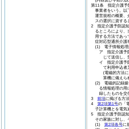
(内容及び手続の説
第11条
指定介護予
事業者をいう。以
運営規程の概要、
スの選択に資する
2
指定介護予防認
るところにより、
用する方法であっ
症対応型通所介護
(1)
電子情報処理
ア
指定介護予
じて送信し、
イ
指定介護予
て利用申込者
(電磁的方法
算機に備えら
(2)
電磁的記録媒
る情報処理の用
録したものを交
3
前項
に掲げる方
4
第2項第1号
の「
子計算機とを電気
5
指定介護予防認
その家族に対し、
(1)
第2項各号
に