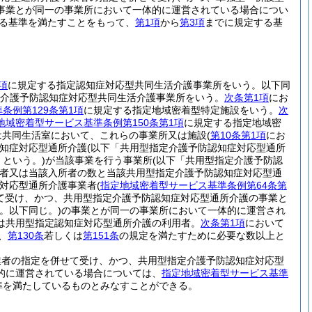
事業とが同一の事業所において一体的に運営されている場合につい
る基準を満たすことをもって、
第1項
から
第3項
までに規定する基
項
に規定する指定認知症対応型共同生活介護事業所をいう。以下同
介護予防認知症対応型共同生活介護事業所をいう。
次条第1項
にお
条例第129条第1項
に規定する指定地域密着型特定施設をいう。
次
地域密着型サービス基準条例第150条第1項
に規定する指定地域密
は共同生活室において、これらの事業所又は施設
(
第10条第1項
にお
知症対応型通所介護
(以下「共用型指定介護予防認知症対応型通所
という。)
が当該事業を行う事業所
(以下「共用型指定介護予防認
者又は当該入所者の数と当該共用型指定介護予防認知症対応型通
症対応型通所介護事業者
(
指定地域密着型サービス基準条例第64条第
て受け、かつ、共用型指定介護予防認知症対応型通所介護の事業と
。以下同じ。)
の事業とが同一の事業所において一体的に運営され
は共用型指定認知症対応型通所介護の利用者。
次条第1項
において
、
第130条
若しくは
第151条
の規定を満たすために必要な数以上と
業者の指定を併せて受け、かつ、共用型指定介護予防認知症対応型
的に運営されている場合については、
指定地域密着型サービス基準
準を満たしているものとみなすことができる。