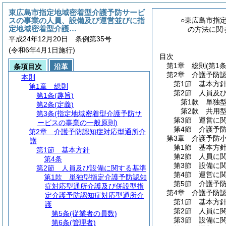
東広島市指定地域密着型介護予防サービ
スの事業の人員、設備及び運営並びに指
○東広島市指
定地域密着型介護…
の方法に関
平成24年12月20日 条例第35号
(令和6年4月1日施行)
目次
第1章
総則
(第1
条項目次
沿革
第2章
介護予防
本則
第1節
基本方
第1章
総則
第2節
人員及
第1条
(趣旨)
第1款
単独
第2条
(定義)
第2款
共用
第3条
(指定地域密着型介護予防サ
第3節
運営に
ービスの事業の一般原則)
第4節
介護予
第2章
介護予防認知症対応型通所介
第3章
介護予防
護
第1節
基本方
第1節
基本方針
第2節
人員に
第4条
第3節
設備に
第2節
人員及び設備に関する基準
第4節
運営に
第1款
単独型指定介護予防認知
第5節
介護予
症対応型通所介護及び併設型指
第4章
介護予防
定介護予防認知症対応型通所介
第1節
基本方
護
第2節
人員に
第5条
(従業者の員数)
第3節
設備に
第6条
(管理者)