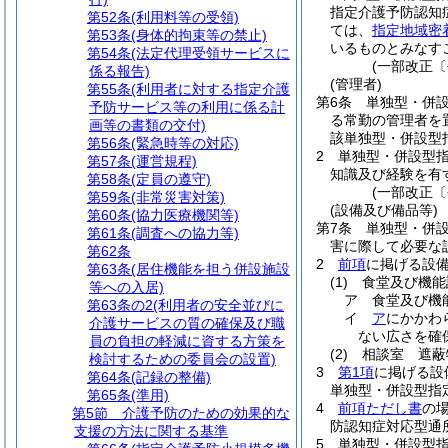
指定介護予防認知
第52条
(利用料等の受領)
ては、
指定地域密
第53条
(身体的拘束等の禁止)
いるものとみなす
第54条
(法定代理受領サービスに
(一部改正〔
係る報告)
(管理者)
第55条
(利用者に対する指定介護
第6条
単独型・併
予防サービス等の利用に係る計
る常勤の管理者を
画等の書類の交付)
該単独型・併設型
第56条
(緊急時等の対応)
2
単独型・併設型
第57条
(運営規程)
知識及び経験を有
第58条
(定員の遵守)
(一部改正〔
第59条
(非常災害対策)
(設備及び備品等)
第60条
(協力医療機関等)
第7条
単独型・併
第61条
(調査への協力等)
害に際して必要な
第62条
2
前項
に掲げる設
第63条
(居住機能を担う併設施設
(1)
食堂及び機能
等への入居)
ア
食堂及び機
第63条の2
(利用者の安全並びに
イ
ア
にかかわ
介護サービスの質の確保及び職
ない広さを確
員の負担の軽減に資する方策を
(2)
相談室 遮蔽
検討するための委員会の設置)
3
第1項
に掲げる設
第64条
(記録の整備)
単独型・併設型指
第65条
(準用)
4
前項ただし書
の
第5節
介護予防のための効果的な
防認知症対応型通
支援の方法に関する基準
5
単独型・併設型