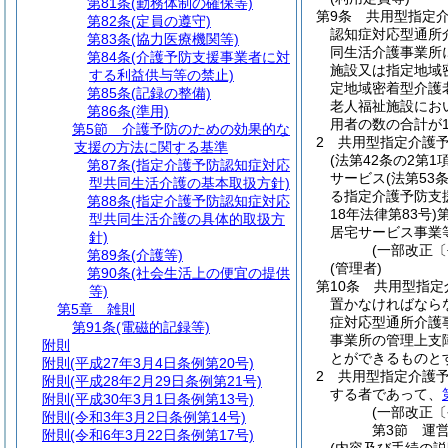
第81条
(勤務体制の確保等)
第9条
共用型指定
第82条
(定員の遵守)
認知症対応型通所
第83条
(協力医療機関等)
同生活介護事業所
第84条
(介護予防支援事業者に対
施設又は指定地域
する利益供与等の禁止)
定地域密着型介護
第85条
(記録の整備)
老人福祉施設にお
第86条
(準用)
用者の数の合計が
第5節
介護予防のための効果的な
2
共用型指定介護
支援の方法に関する基準
(法第42条の2第
第87条
(指定介護予防認知症対応
サービス
(法第5
型共同生活介護の基本取扱方針)
る指定介護予防支
第88条
(指定介護予防認知症対応
18年法律第83号)
型共同生活介護の具体的取扱方
居宅サービス事業
針)
(一部改正〔
第89条
(介護等)
(管理者)
第90条
(社会生活上の便宜の提供
第10条
共用型指定
等)
置かなければなら
第5章
雑則
症対応型通所介護
第91条
(電磁的記録等)
事業所の管理上支
附則
とができるものと
附則
(平成27年3月4日条例第20号)
2
共用型指定介護
附則
(平成28年2月29日条例第21号)
する者であって、
附則
(平成30年3月1日条例第13号)
(一部改正〔
附則
(令和3年3月2日条例第14号)
第3節
運
附則
(令和6年3月22日条例第17号)