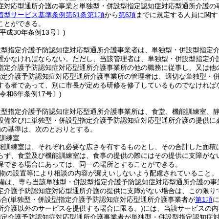
症対応型通所介護の事業と単独型・併設型指定認知症対応型通所介護の
着型サービス基準条例第61条第1項
から
第6項
までに規定する人員に関す
ことができる。
平成30年条例13号〕)
設型指定介護予防認知症対応型通所介護事業者は、単独型・併設型指定
置かなければならない。
ただし、当該管理者は、単独型・併設型指定介
指定介護予防認知症対応型通所介護事業所の他の職務に従事し、又は他
指定介護予防認知症対応型通所介護事業所の管理者は、適切な単独型・
する者であって、別に市長が定める研修を修了しているものでなければ
令和6年条例17号〕)
設型指定介護予防認知症対応型通所介護事業所は、食堂、機能訓練室、
設備並びに単独型・併設型指定介護予防認知症対応型通所介護の提供に
備の基準は、次のとおりとする。
訓練室
能訓練室は、それぞれ必要な広さを有するものとし、その合計した面積
らず、食堂及び機能訓練室は、食事の提供の際にはその提供に支障がな
保できる場合にあっては、同一の場所とすることができる。
物の設置等により相談の内容が漏えいしないよう配慮されていること。
備は、専ら当該単独型・併設型指定介護予防認知症対応型通所介護の事
定介護予防認知症対応型通所介護の提供に支障がない場合は、この限り
場合
(単独型・併設型指定介護予防認知症対応型通所介護事業者が
第1項
所介護以外のサービスを提供する場合に限る。)
には、当該サービスの内
指定介護予防認知症対応型通所介護事業者が単独型・併設型指定認知症