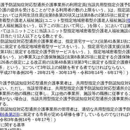
介護予防認知症対応型通所介護事業所の利用定員
(当該共用型指定介護予
介護の提供を受けることができる利用者の数の上限をいう。)
は、指定認
においては共同生活住居
(法第8条第20項又は法第8条の2第15項に規
密着型介護老人福祉施設
(ユニット型指定地域密着型介護老人福祉施設
(
老人福祉施設をいう。以下この項において同じ。)
を除く。)
においては
いてはユニットごとに当該ユニット型指定地域密着型介護老人福祉施設
1日当たり12人以下となる数とする。
予防認知症対応型通所介護事業者は、指定居宅サービス
(法第41条第1
1項に規定する指定地域密着型サービスをいう。)
、指定居宅介護支援
(法
3条第1項に規定する指定介護予防サービスをいう。)
、指定地域密着型介護
援をいう。)
の事業又は介護保険施設
(法第8条第25項に規定する介護保
第26条の規定による改正前の法第48条第1項第3号に規定する指定介護
等」という。)
について3年以上の経験を有する者でなければならない。
平成27年条例20号・28年21号・30年13号・令和3年14号・6年17号〕)
介護予防認知症対応型通所介護事業者は、共用型指定介護予防認知症対
ない。
ただし、当該管理者は、共用型指定介護予防認知症対応型通所介
事業所の他の職務に従事し、又は他の事業所、施設等の職務に従事する
障がない場合は、当該共用型指定介護予防認知症対応型通所介護事業所
する。
予防認知症対応型通所介護事業所の管理者は、適切な共用型指定介護予
第6条第2項
に規定する市長が定める研修を修了しているものでなければ
令和3年条例14号・6年17号〕)
営に関する基準