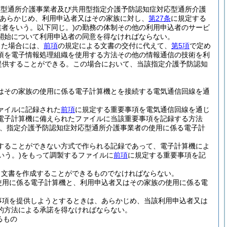
応型通所介護事業者及び共用型指定介護予防認知症対応型通所介護
あらかじめ、利用申込者又はその家族に対し、
第27条
に規定する
業者をいう。以下同じ。)
の勤務の体制その他の利用申込者のサービ
開始について利用申込者の同意を得なければならない。
った場合には、
前項
の規定による文書の交付に代えて、
第5項
で定め
項を電子情報処理組織を使用する方法その他の情報通信の技術を利
提供することができる。
この場合において、当該指定介護予防認知
はその家族の使用に係る電子計算機とを接続する電気通信回線を通
ァイルに記録された
前項
に規定する重要事項を電気通信回線を通じ
電子計算機に備えられたファイルに当該重要事項を記録する方法
は、指定介護予防認知症対応型通所介護事業者の使用に係る電子計
することができない方式で作られる記録であって、電子計算機によ
いう。)
をもって調製するファイルに
前項
に規定する重要事項を記
り文書を作成することができるものでなければならない。
使用に係る電子計算機と、利用申込者又はその家族の使用に係る電
事項を提供しようとするときは、あらかじめ、当該利用申込者又は
的方法による承諾を得なければならない。
るもの