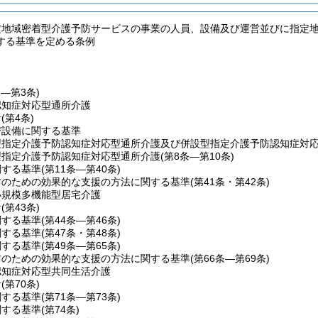
定地域密着型介護予防サービスの事業の人員、設備及び運営並びに指定
する基準を定める条例
条―第3条)
認知症対応型通所介護
針
(第4条)
び設備に関する基準
型指定介護予防認知症対応型通所介護及び併設型指定介護予防認知症対
型指定介護予防認知症対応型通所介護
(第8条―第10条)
関する基準
(第11条―第40条)
防のための効果的な支援の方法に関する基準
(第41条・第42条)
小規模多機能型居宅介護
針
(第43条)
関する基準
(第44条―第46条)
関する基準
(第47条・第48条)
関する基準
(第49条―第65条)
防のための効果的な支援の方法に関する基準
(第66条―第69条)
認知症対応型共同生活介護
針
(第70条)
関する基準
(第71条―第73条)
関する基準
(第74条)