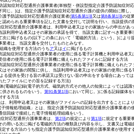
明及び同意)
防認知症対応型通所介護事業者
(単独型・併設型指定介護予防認知症対
下同じ。)
は、指定介護予防認知症対応型通所介護の提供の開始に際し、
介護予防認知症対応型通所介護従業者
(
第5条第1項
又は
第8条第1項
の従
と認められる重要事項を記した文書を交付して説明を行い、当該提供の
知症対応型通所介護事業者は、利用申込者又はその家族からの申出があ
当該利用申込者又はその家族の承諾を得て、当該文書に記すべき重要事
て次に掲げるもの
(以下この条において「電磁的方法」という。)
により
事業者は、当該文書を交付したものとみなす。
組織を使用する方法のうち
ア
又は
イ
に掲げるもの
防認知症対応型通所介護事業者の使用に係る電子計算機と利用申込者又
受信者の使用に係る電子計算機に備えられたファイルに記録する方法
防認知症対応型通所介護事業者の使用に係る電子計算機に備えられたフ
又はその家族の閲覧に供し、当該利用申込者又はその家族の使用に係る
による提供を受ける旨の承諾又は受けない旨の申出をする場合にあって
れたファイルにその旨を記録する方法)
体
(電磁的記録
(電子的方式、磁気的方式その他人の知覚によっては認識
に供されるものをいう。
第91条第1項
において同じ。)
に係る記録媒体を
付する方法
法は、利用申込者又はその家族がファイルへの記録を出力することによ
電子情報処理組織」とは、指定介護予防認知症対応型通所介護事業者の
通信回線で接続した電子情報処理組織をいう。
知症対応型通所介護事業者は、
第2項
の規定により
第1項
に規定する重要
その用いる次に掲げる電磁的方法の種類及び内容を示し、文書又は電磁
規定する方法のうち指定介護予防認知症対応型通所介護事業者が使用す