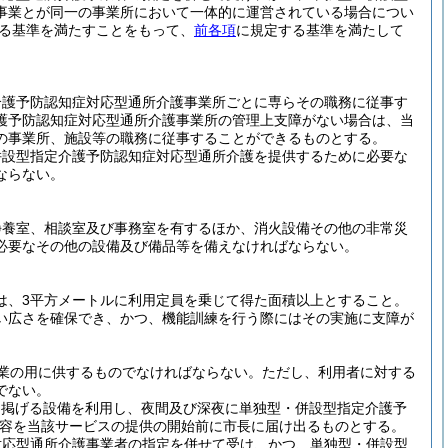
事業とが同一の事業所において一体的に運営されている場合につい
る基準を満たすことをもって、
前各項
に規定する基準を満たして
介護予防認知症対応型通所介護事業所ごとに専らその職務に従事す
護予防認知症対応型通所介護事業所の管理上支障がない場合は、当
の事業所、施設等の職務に従事することができるものとする。
併設型指定介護予防認知症対応型通所介護を提供するために必要な
ならない。
静養室、相談室及び事務室を有するほか、消火設備その他の非常災
必要なその他の設備及び備品等を備えなければならない。
は、3平方メートルに利用定員を乗じて得た面積以上とすること。
い広さを確保でき、かつ、機能訓練を行う際にはその実施に支障が
業の用に供するものでなければならない。
ただし、利用者に対する
でない。
に掲げる設備を利用し、夜間及び深夜に単独型・併設型指定介護予
容を当該サービスの提供の開始前に市長に届け出るものとする。
対応型通所介護事業者の指定を併せて受け、かつ、単独型・併設型