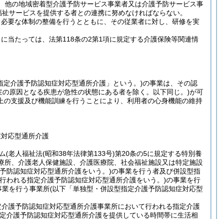
、他の地域密着型介護予防サービス事業者又は介護予防サービス事
福祉サービスを提供する者との連携に努めなければならない。
、必要な体制の整備を行うとともに、その従業者に対し、研修を実
当たっては、法第118条の2第1項に規定する介護保険等関連情
指定介護予防認知症対応型通所介護」という。)
の事業は、その認
症の原因となる疾患が急性の状態にある者を除く。以下同じ。)
が可
上の支援及び機能訓練を行うことにより、利用者の心身機能の維持
症対応型通所介護
ム
(老人福祉法
(昭和38年法律第133号)
第20条の5に規定する特別養
診療所、介護老人保健施設、介護医療院、社会福祉施設又は特定施設
予防認知症対応型通所介護をいう。)
の事業を行う者及び併設型指
行われる指定介護予防認知症対応型通所介護をいう。)
の事業を行
事業を行う事業所
(以下「単独型・併設型指定介護予防認知症対応型
定介護予防認知症対応型通所介護事業所において行われる指定介護
定介護予防認知症対応型通所介護を提供している時間帯に生活相