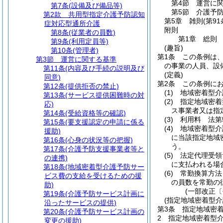
第4節
運営に
第7条
(設備及び備品等)
第5節
介護予
第2款
共用型指定介護予防認知
第5章
雑則
(第91
症対応型通所介護
附則
第8条
(従業者の員数)
第1章
総則
第9条
(利用定員等)
(趣旨)
第10条
(管理者)
第1条
この条例は
第3節
運営に関する基準
の事業の人員、設
第11条
(内容及び手続の説明及び
(定義)
同意)
第2条
この条例に
第12条
(提供拒否の禁止)
(1)
地域密着型介
第13条
(サービス提供困難時の対
(2)
指定地域密着
応)
ス事業者又は指
第14条
(受給資格等の確認)
(3)
利用料 法第
第15条
(要支援認定の申請に係る
(4)
地域密着型介
援助)
に当該指定地域
第16条
(心身の状況等の把握)
う。
第17条
(介護予防支援事業者等と
(5)
法定代理受領
の連携)
に支払われる場
第18条
(地域密着型介護予防サー
(6)
常勤換算方法
ビス費の支給を受けるための援
の員数を常勤の
助)
(一部改正〔
第19条
(介護予防サービス計画に
(指定地域密着型
沿ったサービスの提供)
第3条
指定地域密
第20条
(介護予防サービス計画の
2
指定地域密着型
変更の援助)