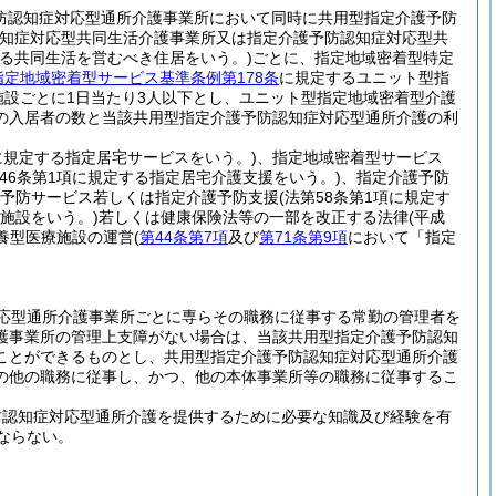
防認知症対応型通所介護事業所において同時に共用型指定介護予防
知症対応型共同生活介護事業所又は指定介護予防認知症対応型共
定する共同生活を営むべき住居をいう。)
ごとに、指定地域密着型特定
指定地域密着型サービス基準条例第178条
に規定するユニット型指
施設ごとに1日当たり3人以下とし、ユニット型指定地域密着型介護
の入居者の数と当該共用型指定介護予防認知症対応型通所介護の利
項に規定する指定居宅サービスをいう。)
、指定地域密着型サービス
第46条第1項に規定する指定居宅介護支援をいう。)
、指定介護予防
予防サービス若しくは指定介護予防支援
(法第58条第1項に規定す
険施設をいう。)
若しくは健康保険法等の一部を改正する法律
(平成
療養型医療施設の運営
(
第44条第7項
及び
第71条第9項
において「指定
応型通所介護事業所ごとに専らその職務に従事する常勤の管理者を
護事業所の管理上支障がない場合は、当該共用型指定介護予防認知
ことができるものとし、共用型指定介護予防認知症対応型通所介護
の他の職務に従事し、かつ、他の本体事業所等の職務に従事するこ
防認知症対応型通所介護を提供するために必要な知識及び経験を有
ならない。