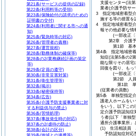
支援センター
(法
第21条
(サービスの提供の記録)
業者
(介護予防サ
第22条
(利用料等の受領)
3
指定地域密着型
第23条
(保険給付の請求のための
施する等の措置を
証明書の交付)
4
指定地域密着型介
第24条
(利用者に関する市への通
報その他必要な情
知)
(一部改正〔
第25条
(緊急時等の対応)
第2章
介護
第26条
(管理者の責務)
第1節
基
第27条
(運営規程)
第4条
指定地域密
第28条
(勤務体制の確保等)
知症
(法第5条の2
第28条の2
(業務継続計画の策定
能な限りその居宅
等)
回復を図り、もっ
第29条
(定員の遵守)
(一部改正〔
第30条
(非常災害対策)
第2節
人
第31条
(衛生管理等)
第1款
第32条
(掲示)
(従業者の員数)
第33条
(秘密保持等)
第5条
単独型指定
第34条
(広告)
護老人ホームをい
第35条
(介護予防支援事業者に対
をいう。以下この
する利益供与の禁止)
定介護予防認知症
第36条
(苦情処理)
う者
(以下「単独
第37条
(事故発生時の対応)
通所介護事業所」
第37条の2
(虐待の防止)
(1)
生活相談員 
第38条
(会計の区分)
予防認知症対応
第39条
(地域との連携等)