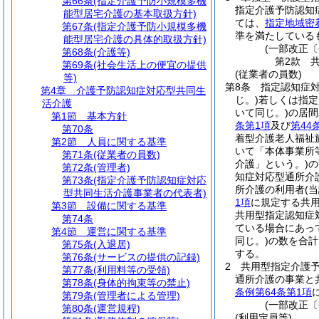
第66条
(指定介護予防小規模多機
指定介護予防認知
能型居宅介護の基本取扱方針)
ては、
指定地域密
第67条
(指定介護予防小規模多機
準を満たしている
能型居宅介護の具体的取扱方針)
(一部改正〔
第68条
(介護等)
第2款
第69条
(社会生活上の便宜の提供
(従業者の員数)
等)
第8条
指定認知症
第4章
介護予防認知症対応型共同生
じ。)
若しくは指定
活介護
いて同じ。)
の居間
第1節
基本方針
条第1項
及び
第44
第70条
着型介護老人福祉
第2節
人員に関する基準
いて「本体事業所
第71条
(従業者の員数)
介護」という。)
の
第72条
(管理者)
知症対応型通所介
第73条
(指定介護予防認知症対応
所介護の利用者
(
型共同生活介護事業者の代表者)
1項
に規定する共
第3節
設備に関する基準
共用型指定認知症
第74条
ている場合にあっ
第4節
運営に関する基準
同じ。)
の数を合計
第75条
(入退居)
する。
第76条
(サービスの提供の記録)
2
共用型指定介護
第77条
(利用料等の受領)
通所介護の事業と
第78条
(身体的拘束等の禁止)
条例第64条第1項
第79条
(管理者による管理)
(一部改正〔
第80条
(運営規程)
(利用定員等)