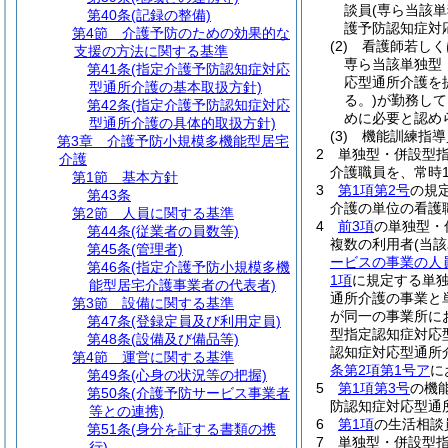
談員
(専ら当該
第40条
(記録の整備)
護予防認知症対
第4節
介護予防のための効果的な
(2)
看護師若しく
支援の方法に関する基準
専ら当該単独型
第41条
(指定介護予防認知症対応
応型通所介護を
型通所介護の基本取扱方針)
る。)
が勤務して
第42条
(指定介護予防認知症対応
めに必要と認め
型通所介護の具体的取扱方針)
(3)
機能訓練指導
第3章
介護予防小規模多機能型居宅
2
単独型・併設型
介護
介護職員を、常時
第1節
基本方針
3
第1項第2号
の規
第43条
介護の単位の看護
第2節
人員に関する基準
4
前3項
の単独型・
第44条
(従業者の員数等)
複数の利用者
(当
第45条
(管理者)
ービスの事業の人
第46条
(指定介護予防小規模多機
1項
に規定する単
能型居宅介護事業者の代表者)
通所介護の事業と
第3節
設備に関する基準
が同一の事業所に
第47条
(登録定員及び利用定員)
型指定認知症対応
第48条
(設備及び備品等)
認知症対応型通所
第4節
運営に関する基準
条第2項第1号ア
に
第49条
(心身の状況等の把握)
5
第1項第3号
の機
第50条
(介護予防サービス事業者
防認知症対応型通
等との連携)
6
第1項
の生活相談
第51条
(身分を証する書類の携
7
単独型・併設型
行)