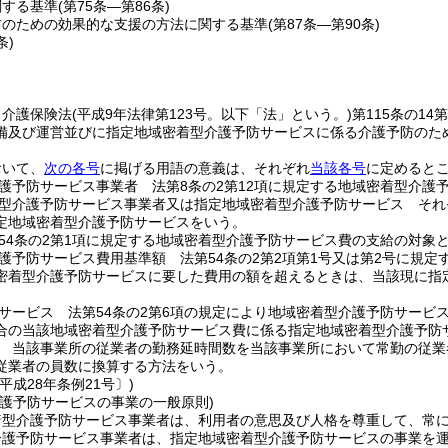
関する基準
(第75条―第86条)
防のための効果的な支援の方法に関する基準
(第87条―第90条)
条)
、介護保険法
(平成9年法律第123号。以下「法」という。)
第115条の1
備及び運営並びに指定地域密着型介護予防サービスに係る介護予防のた
おいて、
次の各号
に掲げる用語の意義は、それぞれ
当該各号
に定めると
護予防サービス事業者 法第8条の2第12項に規定する地域密着型介護
型介護予防サービス事業者又は指定地域密着型介護予防サービス それぞ
定地域密着型介護予防サービスをいう。
54条の2第1項に規定する地域密着型介護予防サービス費の支給の対象
護予防サービス費用基準額 法第54条の2第2項第1号又は第2号に規
密着型介護予防サービスに要した費用の額を超えるときは、当該現に指
サービス 法第54条の2第6項の規定により地域密着型介護予防サービ
合の当該地域密着型介護予防サービス費に係る指定地域密着型介護予防
 当該事業所の従業者の勤務延時間数を当該事業所において常勤の従業
従業者の員数に換算する方法をいう。
平成28年条例21号〕)
介護予防サービスの事業の一般原則)
着型介護予防サービス事業者は、利用者の意思及び人格を尊重して、常
介護予防サービス事業者は、指定地域密着型介護予防サービスの事業を