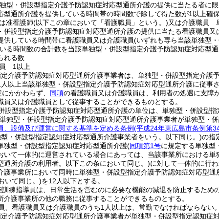
単独型・併設型指定介護予防認知症対応型通所介護の提供に当たる者に限
応型通所介護を提供している時間帯の時間数で除して得た数が1以上確
は准看護師
(以下この章において「看護職員」という。)
又は介護職員 
・併設型指定介護予防認知症対応型通所介護の提供に当たる看護職員又
提供している時間帯に看護職員又は介護職員
(いずれも専ら当該単独型
いる時間数の合計数を当該単独型・併設型指定介護予防認知症対応型通
られる数
員 1以上
指定介護予防認知症対応型通所介護事業者は、単独型・併設型指定介護
1人以上当該単独型・併設型指定介護予防認知症対応型通所介護に従事
定にかかわらず、
同項
の看護職員又は介護職員は、利用者の処遇に支障
職員又は介護職員として従事することができるものとする。
併設型指定介護予防認知症対応型通所介護の単位は、単独型・併設型指
該単独型・併設型指定介護予防認知症対応型通所介護事業者が単独型・
員、設備及び運営に関する基準を定める条例
(平成24年東広島市条例第
独型・併設型指定認知症対応型通所介護事業者をいう。以下同じ。)
の指
単独型・併設型指定認知症対応型通所介護
(
同項第1号
に規定する単独型
おいて一体的に運営されている場合にあっては、当該事業所における単
型通所介護の利用者。以下この条において同じ。)
に対して一体的に行わ
介護事業所において同時に単独型・併設型指定介護予防認知症対応型通
おいて同じ。)
を12人以下とする。
能訓練指導員は、日常生活を営むのに必要な機能の減退を防止するため
所介護事業所の他の職務に従事することができるものとする。
員、看護職員又は介護職員のうち1人以上は、常勤でなければならない
指定介護予防認知症対応型通所介護事業者が単独型・併設型指定認知症