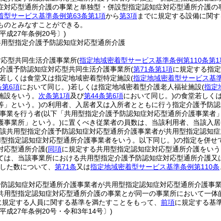
症対応型通所介護の事業と単独型・併設型指定認知症対応型通所介護の
着型サービス基準条例第63条第1項
から
第3項
までに規定する設備に関す
ものとみなすことができる。
平成27年条例20号〕)
共用型指定介護予防認知症対応型通所介護
対応型共同生活介護事業所
(
指定地域密着型サービス基準条例第110条第1
介護予防認知症対応型共同生活介護事業所
(
第71条第1項
に規定する指定
若しくは食堂又は指定地域密着型特定施設
(
指定地域密着型サービス基準
条第6項
において同じ。)
若しくは指定地域密着型介護老人福祉施設
(
指定
施設をいう。
次条第1項
及び
第44条第6項
において同じ。)
の食堂若しく
等」という。)
の利用者、入居者又は入所者とともに行う指定介護予防認
事業を行う者
(以下「共用型指定介護予防認知症対応型通所介護事業者」
護事業所」という。)
に置くべき従業者の員数は、当該利用者、当該入居
当該共用型指定介護予防認知症対応型通所介護事業者が共用型指定認知
用型指定認知症対応型通所介護事業者をいう。以下同じ。)
の指定を併せ
対応型通所介護
(
同項
に規定する共用型指定認知症対応型通所介護をいう
ては、当該事業所における共用型指定介護予防認知症対応型通所介護又
した数について、
第71条
又は
指定地域密着型サービス基準条例第110条
予防認知症対応型通所介護事業者が共用型指定認知症対応型通所介護事
共用型指定認知症対応型通所介護の事業とが同一の事業所において一体
に規定する人員に関する基準を満たすことをもって、
前項
に規定する基
平成27年条例20号・令和3年14号〕)