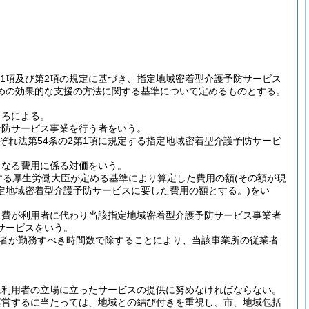
4第1項及び第2項の規定に基づき、指定地域密着型介護予防サービス
めの効果的な支援の方法に関する基準について定めるものとする。
ころによる。
予防サービス事業を行う者をいう。
れ法第54条の2第1項に規定する指定地域密着型介護予防サービ
となる費用に係る対価をいう。
定する厚生労働大臣が定める基準により算定した費用の額
(その額が現
定地域密着型介護予防サービスに要した費用の額とする。)
をい
ス費が利用者に代わり当該指定地域密着型介護予防サービス事業者
サービスをいう。
者が勤務すべき時間数で除することにより、当該事業所の従業者
に利用者の立場に立ったサービスの提供に努めなければならない。
運営するに当たっては、地域との結び付きを重視し、市、地域包括