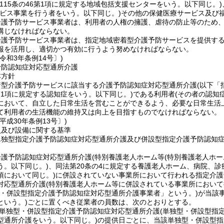
第115条の46第1項に規定する地域包括支援センターをいう。以下同じ。)
ービス事業を行う者をいう。以下同じ。)
その他の保健医療サービス及び
介護予防サービス事業者は、利用者の人権の擁護、虐待の防止等のため
講じなければならない。
護予防サービス事業者は、指定地域密着型介護予防サービスを提供するに
報を活用し、適切かつ有効に行うよう努めなければならない。
令和3年条例14号〕)
予防認知症対応型通所介護
本方針
着型介護予防サービスに該当する介護予防認知症対応型通所介護
(以下「
第1項に規定する認知症をいう。以下同じ。)
である利用者
(その者の認知
において、自立した日常生活を営むことができるよう、必要な日常生活
て利用者の生活機能の維持又は向上を目指すものでなければならない。
平成30年条例13号〕)
員及び設備に関する基準
単独型指定介護予防認知症対応型通所介護及び併設型指定介護予防認知
介護予防認知症対応型通所介護
(特別養護老人ホーム等
(特別養護老人ホー
う。以下同じ。)
、同法第20条の4に規定する養護老人ホーム、病院、
項において同じ。)
に併設されていない事業所において行われる指定介護
対応型通所介護
(特別養護老人ホーム等に併設されている事業所において
型・併設型指定介護予防認知症対応型通所介護事業者」という。)
が当該
という。)
ごとに置くべき従業者の員数は、次のとおりとする。
単独型・併設型指定介護予防認知症対応型通所介護
(単独型・併設型指
型通所介護をいう。以下同じ。)
の提供日ごとに、当該単独型・併設型指