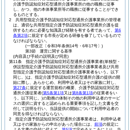
介護予防認知症対応型通所介護事業所の他の職務に従事
し、かつ、他の本体事業所等の職務に従事することができ
るものとする。
2
共用型指定介護予防認知症対応型通所介護事業所の管理者
は、適切な共用型指定介護予防認知症対応型通所介護を提
供するために必要な知識及び経験を有する者であって、
第6
条第2項
に規定する市長が定める研修を修了しているもので
なければならない。
(一部改正〔令和3年条例14号・6年17号〕)
第3節
運営に関する基準
(内容及び手続の説明及び同意)
第11条
指定介護予防認知症対応型通所介護事業者
(単独型・
併設型指定介護予防認知症対応型通所介護事業者及び共用
型指定介護予防認知症対応型通所介護事業者をいう。以下
同じ。)
は、指定介護予防認知症対応型通所介護の提供の開
始に際し、あらかじめ、利用申込者又はその家族に対し、
第27条
に規定する運営規程の概要、介護予防認知症対応型
通所介護従業者
(
第5条第1項
又は
第8条第1項
の従業者をい
う。以下同じ。)
の勤務の体制その他の利用申込者のサービ
スの選択に資すると認められる重要事項を記した文書を交
付して説明を行い、当該提供の開始について利用申込者の
同意を得なければならない。
2
指定介護予防認知症対応型通所介護事業者は、利用申込者
又はその家族からの申出があった場合には、
前項
の規定に
よる文書の交付に代えて、
第5項
で定めるところにより、当