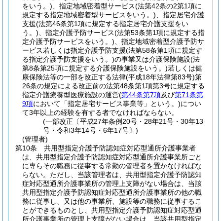
をいう。)
、指定地域密着型サービス
(法第42条の2第1項に
規定する指定地域密着型サービスをいう。)
、指定居宅介護
支援
(法第46条第1項に規定する指定居宅介護支援をい
う。)
、指定介護予防サービス
(法第53条第1項に規定する指
定介護予防サービスをいう。)
、指定地域密着型介護予防サ
ービス若しくは指定介護予防支援
(法第58条第1項に規定す
る指定介護予防支援をいう。)
の事業又は介護保険施設
(法
第8条第25項に規定する介護保険施設をいう。)
若しくは健
康保険法等の一部を改正する法律
(平成18年法律第83号)
第
26条の規定による改正前の法第48条第1項第3号に規定する
指定介護療養型医療施設の運営
(
第44条第7項
及び
第71条第
9項
において「指定居宅サービス事業等」という。)
につい
て3年以上の経験を有する者でなければならない。
(一部改正〔平成27年条例20号・28年21号・30年13
号・令和3年14号・6年17号〕)
(管理者)
第10条
共用型指定介護予防認知症対応型通所介護事業者
は、共用型指定介護予防認知症対応型通所介護事業所ごと
に専らその職務に従事する常勤の管理者を置かなければな
らない。
ただし、当該管理者は、共用型指定介護予防認知
症対応型通所介護事業所の管理上支障がない場合は、当該
共用型指定介護予防認知症対応型通所介護事業所の他の職
務に従事し、又は他の事業所、施設等の職務に従事するこ
とができるものとし、共用型指定介護予防認知症対応型通
所介護事業所の管理上支障がない場合は、当該共用型指定