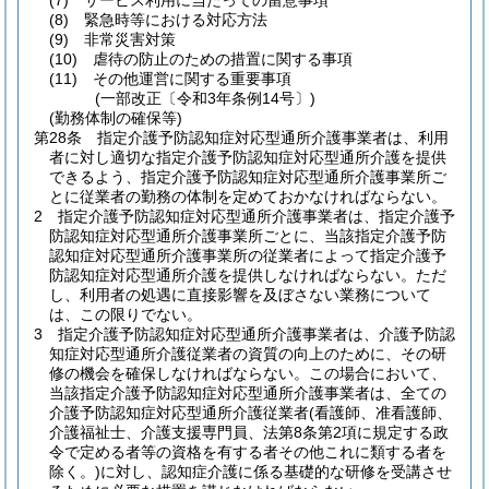
(7)
サービス利用に当たっての留意事項
(8)
緊急時等における対応方法
(9)
非常災害対策
(10)
虐待の防止のための措置に関する事項
(11)
その他運営に関する重要事項
(一部改正〔令和3年条例14号〕)
(勤務体制の確保等)
第28条
指定介護予防認知症対応型通所介護事業者は、利用
者に対し適切な指定介護予防認知症対応型通所介護を提供
できるよう、指定介護予防認知症対応型通所介護事業所ご
とに従業者の勤務の体制を定めておかなければならない。
2
指定介護予防認知症対応型通所介護事業者は、指定介護予
防認知症対応型通所介護事業所ごとに、当該指定介護予防
認知症対応型通所介護事業所の従業者によって指定介護予
防認知症対応型通所介護を提供しなければならない。
ただ
し、利用者の処遇に直接影響を及ぼさない業務について
は、この限りでない。
3
指定介護予防認知症対応型通所介護事業者は、介護予防認
知症対応型通所介護従業者の資質の向上のために、その研
修の機会を確保しなければならない。
この場合において、
当該指定介護予防認知症対応型通所介護事業者は、全ての
介護予防認知症対応型通所介護従業者
(看護師、准看護師、
介護福祉士、介護支援専門員、法第8条第2項に規定する政
令で定める者等の資格を有する者その他これに類する者を
除く。)
に対し、認知症介護に係る基礎的な研修を受講させ