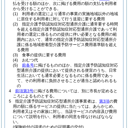
払を受ける額のほか、次に掲げる費用の額の支払を利用者
から受けることができる。
(1)
利用者の選定により通常の事業の実施地域以外の地域
に居住する利用者に対して行う送迎に要する費用
(2)
指定介護予防認知症対応型通所介護に通常要する時間
を超える指定介護予防認知症対応型通所介護であって利
用者の選定に係るものの提供に伴い必要となる費用の範
囲内において、通常の指定介護予防認知症対応型通所介
護に係る地域密着型介護予防サービス費用基準額を超え
る費用
(3)
食事の提供に要する費用
(4)
おむつ代
(5)
前各号
に掲げるもののほか、指定介護予防認知症対応
型通所介護の提供において提供される便宜のうち、日常
生活においても通常必要となるものに係る費用であっ
て、その利用者に負担させることが適当と認められるも
の
4
前項第3号
に掲げる費用については、別に市長が定めると
ころによるものとする。
5
指定介護予防認知症対応型通所介護事業者は、
第3項
の費
用の額に係るサービスの提供に当たっては、あらかじめ、
利用者又はその家族に対し、当該サービスの内容及び費用
について説明を行い、利用者の同意を得なければならな
い。
(保険給付の請求のための証明書の交付)