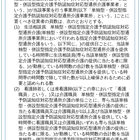
型・併設型指定介護予防認知症対応型通所介護事業者」と
いう。)
が当該事業を行う事業所
(以下「単独型・併設型指
定介護予防認知症対応型通所介護事業所」という。)
ごとに
置くべき従業者の員数は、次のとおりとする。
(1)
生活相談員 単独型・併設型指定介護予防認知症対応
型通所介護
(単独型・併設型指定介護予防認知症対応型通
所介護事業所において行われる指定介護予防認知症対応
型通所介護をいう。以下同じ。)
の提供日ごとに、当該単
独型・併設型指定介護予防認知症対応型通所介護を提供
している時間帯に生活相談員
(専ら当該単独型・併設型指
定介護予防認知症対応型通所介護の提供に当たる者に限
る。)
が勤務している時間数の合計数を当該単独型・併設
型指定介護予防認知症対応型通所介護を提供している時
間帯の時間数で除して得た数が1以上確保されるために必
要と認められる数
(2)
看護師若しくは准看護師
(以下この章において「看護
職員」という。)
又は介護職員 単独型・併設型指定介護
予防認知症対応型通所介護の単位ごとに、専ら当該単独
型・併設型指定介護予防認知症対応型通所介護の提供に
当たる看護職員又は介護職員が1以上及び当該単独型・併
設型指定介護予防認知症対応型通所介護を提供している
時間帯に看護職員又は介護職員
(いずれも専ら当該単独
型・併設型指定介護予防認知症対応型通所介護の提供に
当たる者に限る。)
が勤務している時間数の合計数を当該
単独型・併設型指定介護予防認知症対応型通所介護を提