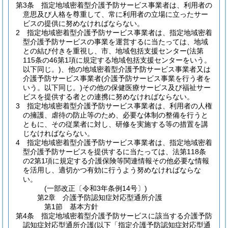
第3条
指定地域密着型介護予防サービス事業者は、利用者の
意思及び人格を尊重して、常に利用者の立場に立ったサー
ビスの提供に努めなければならない。
2
指定地域密着型介護予防サービス事業者は、指定地域密着
型介護予防サービスの事業を運営するに当たっては、地域
との結び付きを重視し、市、地域包括支援センター
(法第
115条の46第1項に規定する地域包括支援センターをいう。
以下同じ。)
、他の地域密着型介護予防サービス事業者又は
介護予防サービス事業者
(介護予防サービス事業を行う者を
いう。以下同じ。)
その他の保健医療サービス及び福祉サー
ビスを提供する者との連携に努めなければならない。
3
指定地域密着型介護予防サービス事業者は、利用者の人権
の擁護、虐待の防止等のため、必要な体制の整備を行うと
ともに、その従業者に対し、研修を実施する等の措置を講
じなければならない。
4
指定地域密着型介護予防サービス事業者は、指定地域密着
型介護予防サービスを提供するに当たっては、法第118条
の2第1項に規定する介護保険等関連情報その他必要な情報
を活用し、適切かつ有効に行うよう努めなければならな
い。
(一部改正〔令和3年条例14号〕)
第2章
介護予防認知症対応型通所介護
第1節
基本方針
第4条
指定地域密着型介護予防サービスに該当する介護予防
認知症対応型通所介護
(以下「指定介護予防認知症対応型通