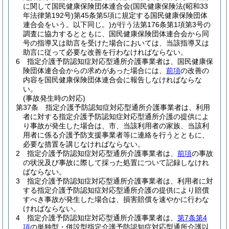
に関して国民健康保険団体連合会
(国民健康保険法
(昭和33
年法律第192号)
第45条第5項に規定する国民健康保険団体
連合会をいう。以下同じ。)
が行う法第176条第1項第3号の
調査に協力するとともに、国民健康保険団体連合会から同
号の指導又は助言を受けた場合においては、当該指導又は
助言に従って必要な改善を行わなければならない。
6
指定介護予防認知症対応型通所介護事業者は、国民健康保
険団体連合会からの求めがあった場合には、
前項
の改善の
内容を国民健康保険団体連合会に報告しなければならな
い。
(事故発生時の対応)
第37条
指定介護予防認知症対応型通所介護事業者は、利用
者に対する指定介護予防認知症対応型通所介護の提供によ
り事故が発生した場合は、市、当該利用者の家族、当該利
用者に係る介護予防支援事業者等に連絡を行うとともに、
必要な措置を講じなければならない。
2
指定介護予防認知症対応型通所介護事業者は、
前項
の事故
の状況及び事故に際して採った処置について記録しなけれ
ばならない。
3
指定介護予防認知症対応型通所介護事業者は、利用者に対
する指定介護予防認知症対応型通所介護の提供により賠償
すべき事故が発生した場合は、損害賠償を速やかに行わな
ければならない。
4
指定介護予防認知症対応型通所介護事業者は、
第7条第4
項
の単独型・併設型指定介護予防認知症対応型通所介護以