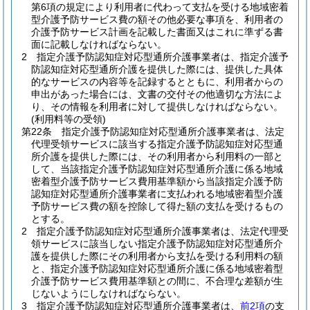
第6項の規定により利用者に代わって支払を受ける地域密着
型介護予防サービス費の額その他必要な事項を、利用者の
介護予防サービス計画を記載した書面又はこれに準ずる書
面に記載しなければならない。
2
指定介護予防認知症対応型通所介護事業者は、指定介護予
防認知症対応型通所介護を提供した際には、提供した具体
的なサービスの内容等を記録するとともに、利用者からの
申出があった場合には、文書の交付その他適切な方法によ
り、その情報を利用者に対して提供しなければならない。
(利用料等の受領)
第22条
指定介護予防認知症対応型通所介護事業者は、法定
代理受領サービスに該当する指定介護予防認知症対応型通
所介護を提供した際には、その利用者から利用料の一部と
して、当該指定介護予防認知症対応型通所介護に係る地域
密着型介護予防サービス費用基準額から当該指定介護予防
認知症対応型通所介護事業者に支払われる地域密着型介護
予防サービス費の額を控除して得た額の支払を受けるもの
とする。
2
指定介護予防認知症対応型通所介護事業者は、法定代理受
領サービスに該当しない指定介護予防認知症対応型通所介
護を提供した際にその利用者から支払を受ける利用料の額
と、指定介護予防認知症対応型通所介護に係る地域密着型
介護予防サービス費用基準額との間に、不合理な差額が生
じないようにしなければならない。
3
指定介護予防認知症対応型通所介護事業者は、
前2項
の支