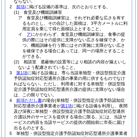
ならない。
2
前項
に掲げる設備の基準は、次のとおりとする。
(1)
食堂及び機能訓練室
ア
食堂及び機能訓練室は、それぞれ必要な広さを有す
るものとし、その合計した面積は、3平方メートルに利
用定員を乗じて得た面積以上とすること。
イ
ア
にかかわらず、食堂及び機能訓練室は、食事の提
供の際にはその提供に支障がない広さを確保でき、か
つ、機能訓練を行う際にはその実施に支障がない広さ
を確保できる場合にあっては、同一の場所とすること
ができる。
(2)
相談室 遮蔽物の設置等により相談の内容が漏えいし
ないよう配慮されていること。
3
第1項
に掲げる設備は、専ら当該単独型・併設型指定介護
予防認知症対応型通所介護の事業の用に供するものでなけ
ればならない。
ただし、利用者に対する単独型・併設型指
定介護予防認知症対応型通所介護の提供に支障がない場合
は、この限りでない。
4
前項ただし書
の場合
(単独型・併設型指定介護予防認知症
対応型通所介護事業者が
第1項
に掲げる設備を利用し、夜間
及び深夜に単独型・併設型指定介護予防認知症対応型通所
介護以外のサービスを提供する場合に限る。)
には、当該サ
ービスの内容を当該サービスの提供の開始前に市長に届け
出るものとする。
5
単独型・併設型指定介護予防認知症対応型通所介護事業者