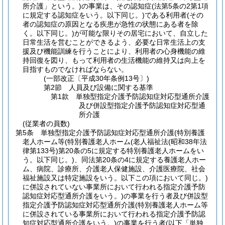
所介護」という。)
の事業は、その認知症
(法第5条の2第1項
に規定する認知症をいう。以下同じ。)
である利用者
(その
者の認知症の原因となる疾患が急性の状態にある者を除
く。以下同じ。)
が可能な限りその居宅において、自立した
日常生活を営むことができるよう、必要な日常生活上の支
援及び機能訓練を行うことにより、利用者の心身機能の維
持回復を図り、もって利用者の生活機能の維持又は向上を
目指すものでなければならない。
(一部改正〔平成30年条例13号〕)
第2節
人員及び設備に関する基準
第1款
単独型指定介護予防認知症対応型通所介護
及び併設型指定介護予防認知症対応型通
所介護
(従業者の員数)
第5条
単独型指定介護予防認知症対応型通所介護
(特別養護
老人ホーム等
(特別養護老人ホーム
(老人福祉法
(昭和38年法
律第133号)
第20条の5に規定する特別養護老人ホームをい
う。以下同じ。)
、同法第20条の4に規定する養護老人ホー
ム、病院、診療所、介護老人保健施設、介護医療院、社会
福祉施設又は特定施設をいう。以下この項において同じ。)
に併設されていない事業所において行われる指定介護予防
認知症対応型通所介護をいう。)
の事業を行う者及び併設型
指定介護予防認知症対応型通所介護
(特別養護老人ホーム等
に併設されている事業所において行われる指定介護予防認
知症対応型通所介護をいう。)
の事業を行う者
(以下「単独