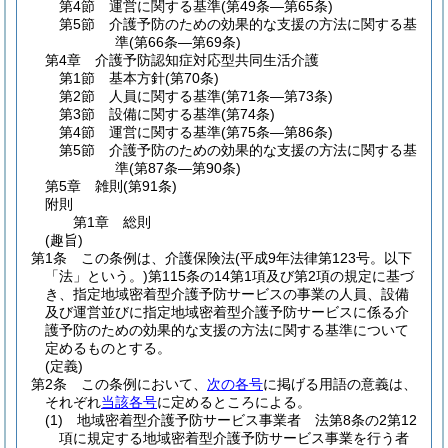
第4節
運営に関する基準
(第49条―第65条)
第5節
介護予防のための効果的な支援の方法に関する基
準
(第66条―第69条)
第4章
介護予防認知症対応型共同生活介護
第1節
基本方針
(第70条)
第2節
人員に関する基準
(第71条―第73条)
第3節
設備に関する基準
(第74条)
第4節
運営に関する基準
(第75条―第86条)
第5節
介護予防のための効果的な支援の方法に関する基
準
(第87条―第90条)
第5章
雑則
(第91条)
附則
第1章
総則
(趣旨)
第1条
この条例は、介護保険法
(平成9年法律第123号。以下
「法」という。)
第115条の14第1項及び第2項の規定に基づ
き、指定地域密着型介護予防サービスの事業の人員、設備
及び運営並びに指定地域密着型介護予防サービスに係る介
護予防のための効果的な支援の方法に関する基準について
定めるものとする。
(定義)
第2条
この条例において、
次の各号
に掲げる用語の意義は、
それぞれ
当該各号
に定めるところによる。
(1)
地域密着型介護予防サービス事業者 法第8条の2第12
項に規定する地域密着型介護予防サービス事業を行う者