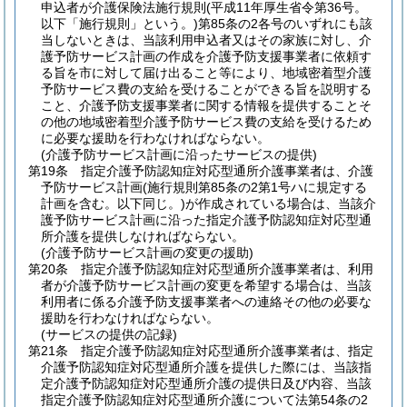
申込者が介護保険法施行規則
(平成11年厚生省令第36号。
以下「施行規則」という。)
第85条の2各号のいずれにも該
当しないときは、当該利用申込者又はその家族に対し、介
護予防サービス計画の作成を介護予防支援事業者に依頼す
る旨を市に対して届け出ること等により、地域密着型介護
予防サービス費の支給を受けることができる旨を説明する
こと、介護予防支援事業者に関する情報を提供することそ
の他の地域密着型介護予防サービス費の支給を受けるため
に必要な援助を行わなければならない。
(介護予防サービス計画に沿ったサービスの提供)
第19条
指定介護予防認知症対応型通所介護事業者は、介護
予防サービス計画
(施行規則第85条の2第1号ハに規定する
計画を含む。以下同じ。)
が作成されている場合は、当該介
護予防サービス計画に沿った指定介護予防認知症対応型通
所介護を提供しなければならない。
(介護予防サービス計画の変更の援助)
第20条
指定介護予防認知症対応型通所介護事業者は、利用
者が介護予防サービス計画の変更を希望する場合は、当該
利用者に係る介護予防支援事業者への連絡その他の必要な
援助を行わなければならない。
(サービスの提供の記録)
第21条
指定介護予防認知症対応型通所介護事業者は、指定
介護予防認知症対応型通所介護を提供した際には、当該指
定介護予防認知症対応型通所介護の提供日及び内容、当該
指定介護予防認知症対応型通所介護について法第54条の2