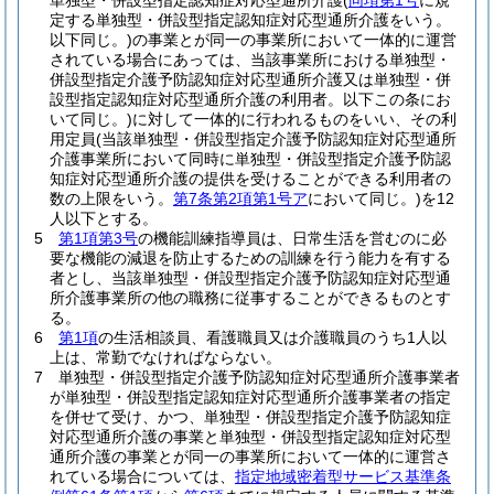
単独型・併設型指定認知症対応型通所介護
(
同項第1号
に規
定する単独型・併設型指定認知症対応型通所介護をいう。
以下同じ。)
の事業とが同一の事業所において一体的に運営
されている場合にあっては、当該事業所における単独型・
併設型指定介護予防認知症対応型通所介護又は単独型・併
設型指定認知症対応型通所介護の利用者。以下この条にお
いて同じ。)
に対して一体的に行われるものをいい、その利
用定員
(当該単独型・併設型指定介護予防認知症対応型通所
介護事業所において同時に単独型・併設型指定介護予防認
知症対応型通所介護の提供を受けることができる利用者の
数の上限をいう。
第7条第2項第1号ア
において同じ。)
を12
人以下とする。
5
第1項第3号
の機能訓練指導員は、日常生活を営むのに必
要な機能の減退を防止するための訓練を行う能力を有する
者とし、当該単独型・併設型指定介護予防認知症対応型通
所介護事業所の他の職務に従事することができるものとす
る。
6
第1項
の生活相談員、看護職員又は介護職員のうち1人以
上は、常勤でなければならない。
7
単独型・併設型指定介護予防認知症対応型通所介護事業者
が単独型・併設型指定認知症対応型通所介護事業者の指定
を併せて受け、かつ、単独型・併設型指定介護予防認知症
対応型通所介護の事業と単独型・併設型指定認知症対応型
通所介護の事業とが同一の事業所において一体的に運営さ
れている場合については、
指定地域密着型サービス基準条