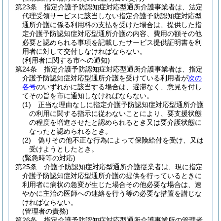
第23条
指定介護予防認知症対応型通所介護事業者は、法定
代理受領サービスに該当しない指定介護予防認知症対応型
通所介護に係る利用料の支払を受けた場合は、提供した指
定介護予防認知症対応型通所介護の内容、費用の額その他
必要と認められる事項を記載したサービス提供証明書を利
用者に対して交付しなければならない。
(利用者に関する市への通知)
第24条
指定介護予防認知症対応型通所介護事業者は、指定
介護予防認知症対応型通所介護を受けている利用者が
次の
各号
のいずれかに該当する場合は、遅滞なく、意見を付し
てその旨を市に通知しなければならない。
(1)
正当な理由なしに指定介護予防認知症対応型通所介護
の利用に関する指示に従わないことにより、要支援状態
の程度を増進させたと認められるとき又は要介護状態に
なったと認められるとき。
(2)
偽りその他不正な行為によって保険給付を受け、又は
受けようとしたとき。
(緊急時等の対応)
第25条
介護予防認知症対応型通所介護従業者は、現に指定
介護予防認知症対応型通所介護の提供を行っているときに
利用者に病状の急変が生じた場合その他必要な場合は、速
やかに主治の医師への連絡を行う等の必要な措置を講じな
ければならない。
(管理者の責務)
第26条
指定介護予防認知症対応型通所介護事業所の管理者