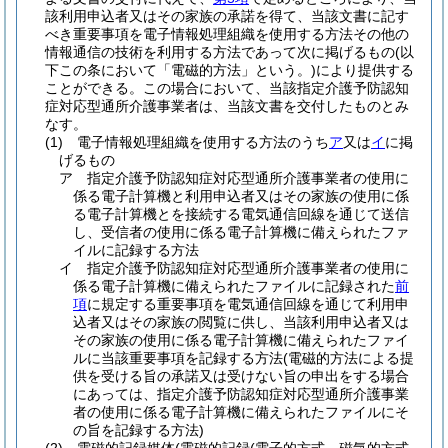
該利用申込者又はその家族の承諾を得て、当該文書に記す
べき重要事項を電子情報処理組織を使用する方法その他の
情報通信の技術を利用する方法であって次に掲げるもの
(以
下この条において「電磁的方法」という。)
により提供する
ことができる。
この場合において、当該指定介護予防認知
症対応型通所介護事業者は、当該文書を交付したものとみ
なす。
(1)
電子情報処理組織を使用する方法のうち
ア
又は
イ
に掲
げるもの
ア
指定介護予防認知症対応型通所介護事業者の使用に
係る電子計算機と利用申込者又はその家族の使用に係
る電子計算機とを接続する電気通信回線を通じて送信
し、受信者の使用に係る電子計算機に備えられたファ
イルに記録する方法
イ
指定介護予防認知症対応型通所介護事業者の使用に
係る電子計算機に備えられたファイルに記録された
前
項
に規定する重要事項を電気通信回線を通じて利用申
込者又はその家族の閲覧に供し、当該利用申込者又は
その家族の使用に係る電子計算機に備えられたファイ
ルに当該重要事項を記録する方法
(電磁的方法による提
供を受ける旨の承諾又は受けない旨の申出をする場合
にあっては、指定介護予防認知症対応型通所介護事業
者の使用に係る電子計算機に備えられたファイルにそ
の旨を記録する方法)