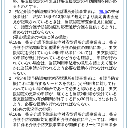
格、要支援認定の有無及び要支援認定の有効期間を確かめ
るものとする。
2
指定介護予防認知症対応型通所介護事業者は、
前項
の被保
険者証に、法第115条の13第2項の規定により認定審査会意
見が記載されているときは、当該認定審査会意見に配慮し
て、指定介護予防認知症対応型通所介護を提供するように
努めなければならない。
(要支援認定の申請に係る援助)
第15条
指定介護予防認知症対応型通所介護事業者は、指定
介護予防認知症対応型通所介護の提供の開始に際し、要支
援認定を受けていない利用申込者については、要支援認定
の申請が既に行われているかどうかを確認し、申請が行わ
れていない場合は、当該利用申込者の意思を踏まえて速や
かに当該申請が行われるよう必要な援助を行わなければな
らない。
2
指定介護予防認知症対応型通所介護事業者は、介護予防支
援
(これに相当するサービスを含む。)
が利用者に対して行
われていない等の場合であって必要と認めるときは、要支
援認定の更新の申請が、遅くとも当該利用者が受けている
要支援認定の有効期間が終了する日の30日前にはなされる
よう、必要な援助を行わなければならない。
(心身の状況等の把握)
第16条
指定介護予防認知症対応型通所介護事業者は、指定
介護予防認知症対応型通所介護の提供に当たっては、利用
者に係る介護予防支援事業者が開催するサービス担当者会