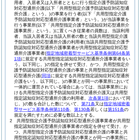
用者、入居者又は入所者とともに行う指定介護予防認知症
対応型通所介護
(以下「共用型指定介護予防認知症対応型通
所介護」という。)
の事業を行う者
(以下「共用型指定介護
予防認知症対応型通所介護事業者」という。)
が当該事業を
行う事業所
(以下「共用型指定介護予防認知症対応型通所介
護事業所」という。)
に置くべき従業者の員数は、当該利用
者、当該入居者又は当該入所者の数と当該共用型指定介護
予防認知症対応型通所介護の利用者
(当該共用型指定介護予
防認知症対応型通所介護事業者が共用型指定認知症対応型
通所介護事業者
(
指定地域密着型サービス基準条例第64条第
1項
に規定する共用型指定認知症対応型通所介護事業者をい
う。以下同じ。)
の指定を併せて受け、かつ、共用型指定介
護予防認知症対応型通所介護の事業と共用型指定認知症対
応型通所介護
(
同項
に規定する共用型指定認知症対応型通所
介護をいう。以下同じ。)
の事業とが同一の事業所において
一体的に運営されている場合にあっては、当該事業所にお
ける共用型指定介護予防認知症対応型通所介護又は共用型
指定認知症対応型通所介護の利用者。
次条第1項
において同
じ。)
の数を合計した数について、
第71条
又は
指定地域密着
型サービス基準条例第110条
、
第130条
若しくは
第151条
の
規定を満たすために必要な数以上とする。
2
共用型指定介護予防認知症対応型通所介護事業者が共用型
指定認知症対応型通所介護事業者の指定を併せて受け、か
つ、共用型指定介護予防認知症対応型通所介護の事業と共
用型指定認知症対応型通所介護の事業とが同一の事業所に