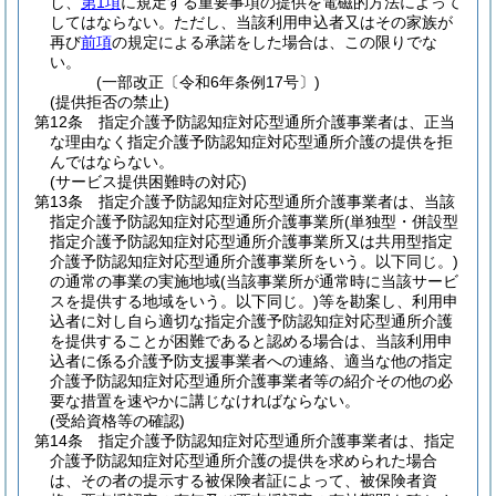
し、
第1項
に規定する重要事項の提供を電磁的方法によって
してはならない。
ただし、当該利用申込者又はその家族が
再び
前項
の規定による承諾をした場合は、この限りでな
い。
(一部改正〔令和6年条例17号〕)
(提供拒否の禁止)
第12条
指定介護予防認知症対応型通所介護事業者は、正当
な理由なく指定介護予防認知症対応型通所介護の提供を拒
んではならない。
(サービス提供困難時の対応)
第13条
指定介護予防認知症対応型通所介護事業者は、当該
指定介護予防認知症対応型通所介護事業所
(単独型・併設型
指定介護予防認知症対応型通所介護事業所又は共用型指定
介護予防認知症対応型通所介護事業所をいう。以下同じ。)
の通常の事業の実施地域
(当該事業所が通常時に当該サービ
スを提供する地域をいう。以下同じ。)
等を勘案し、利用申
込者に対し自ら適切な指定介護予防認知症対応型通所介護
を提供することが困難であると認める場合は、当該利用申
込者に係る介護予防支援事業者への連絡、適当な他の指定
介護予防認知症対応型通所介護事業者等の紹介その他の必
要な措置を速やかに講じなければならない。
(受給資格等の確認)
第14条
指定介護予防認知症対応型通所介護事業者は、指定
介護予防認知症対応型通所介護の提供を求められた場合
は、その者の提示する被保険者証によって、被保険者資