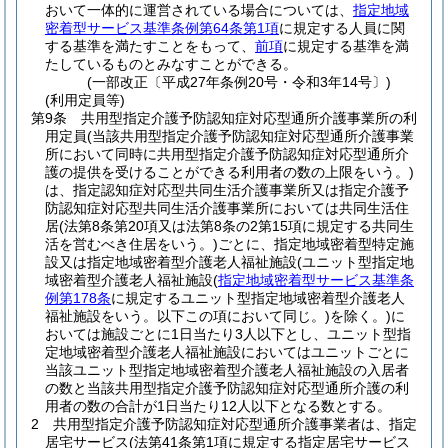
おいて一体的に運営されている場合については、
指定地域
密着型サービス基準条例第64条第1項
に規定する人員に関
する基準を満たすことをもって、
前項
に規定する基準を満
たしているものとみなすことができる。
(一部改正〔平成27年条例20号・令和3年14号〕)
(利用定員等)
第9条
共用型指定介護予防認知症対応型通所介護事業所の利
用定員
(当該共用型指定介護予防認知症対応型通所介護事業
所において同時に共用型指定介護予防認知症対応型通所介
護の提供を受けることができる利用者の数の上限をいう。)
は、指定認知症対応型共同生活介護事業所又は指定介護予
防認知症対応型共同生活介護事業所においては共同生活住
居
(法第8条第20項又は法第8条の2第15項に規定する共同生
活を営むべき住居をいう。)
ごとに、指定地域密着型特定施
設又は指定地域密着型介護老人福祉施設
(ユニット型指定地
域密着型介護老人福祉施設
(
指定地域密着型サービス基準条
例第178条
に規定するユニット型指定地域密着型介護老人
福祉施設をいう。以下この項において同じ。)
を除く。)
に
おいては施設ごとに1日当たり3人以下とし、ユニット型指
定地域密着型介護老人福祉施設においてはユニットごとに
当該ユニット型指定地域密着型介護老人福祉施設の入居者
の数と当該共用型指定介護予防認知症対応型通所介護の利
用者の数の合計が1日当たり12人以下となる数とする。
2
共用型指定介護予防認知症対応型通所介護事業者は、指定
居宅サービス
(法第41条第1項に規定する指定居宅サービス