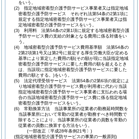
をいう。
(2)
指定地域密着型介護予防サービス事業者又は指定地域
密着型介護予防サービス それぞれ法第54条の2第1項に
規定する指定地域密着型介護予防サービス事業者又は指
定地域密着型介護予防サービスをいう。
(3)
利用料 法第54条の2第1項に規定する地域密着型介護
予防サービス費の支給の対象となる費用に係る対価をい
う。
(4)
地域密着型介護予防サービス費用基準額 法第54条の
2第2項第1号又は第2号に規定する厚生労働大臣が定める
基準により算定した費用の額
(その額が現に当該指定地域
密着型介護予防サービスに要した費用の額を超えるとき
は、当該現に指定地域密着型介護予防サービスに要した
費用の額とする。)
をいう。
(5)
法定代理受領サービス 法第54条の2第6項の規定によ
り地域密着型介護予防サービス費が利用者に代わり当該
指定地域密着型介護予防サービス事業者に支払われる場
合の当該地域密着型介護予防サービス費に係る指定地域
密着型介護予防サービスをいう。
(6)
常勤換算方法 当該事業所の従業者の勤務延時間数を
当該事業所において常勤の従業者が勤務すべき時間数で
除することにより、当該事業所の従業者の員数を常勤の
従業者の員数に換算する方法をいう。
(一部改正〔平成28年条例21号〕)
(指定地域密着型介護予防サービスの事業の一般原則)