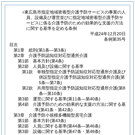
○東広島市指定地域密着型介護予防サービスの事業の人
員、設備及び運営並びに指定地域密着型介護予防サ
ービスに係る介護予防のための効果的な支援の方法
に関する基準を定める条例
平成24年12月20日
条例第35号
目次
第1章
総則
(第1条―第3条)
第2章
介護予防認知症対応型通所介護
第1節
基本方針
(第4条)
第2節
人員及び設備に関する基準
第1款
単独型指定介護予防認知症対応型通所介護及び
併設型指定介護予防認知症対応型通所介護
(第
5条―第7条)
第2款
共用型指定介護予防認知症対応型通所介護
(第8
条―第10条)
第3節
運営に関する基準
(第11条―第40条)
第4節
介護予防のための効果的な支援の方法に関する基
準
(第41条・第42条)
第3章
介護予防小規模多機能型居宅介護
第1節
基本方針
(第43条)
第2節
人員に関する基準
(第44条―第46条)
第3節
設備に関する基準
(第47条・第48条)