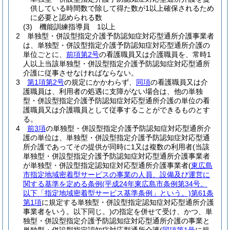
供している時間数で除して得た数が1以上確保されるため
に必要と認められる数
(3)
機能訓練指導員 1以上
2
単独型・併設型指定介護予防認知症対応型通所介護事業者
は、単独型・併設型指定介護予防認知症対応型通所介護の
単位ごとに、
前項第2号
の看護職員又は介護職員を、常時1
人以上当該単独型・併設型指定介護予防認知症対応型通所
介護に従事させなければならない。
3
第1項第2号
の規定にかかわらず、
同項
の看護職員又は介
護職員は、利用者の処遇に支障がない場合は、他の単独
型・併設型指定介護予防認知症対応型通所介護の単位の看
護職員又は介護職員として従事することができるものとす
る。
4
前3項
の単独型・併設型指定介護予防認知症対応型通所介
護の単位は、単独型・併設型指定介護予防認知症対応型通
所介護であってその提供が同時に1又は複数の利用者
(当該
単独型・併設型指定介護予防認知症対応型通所介護事業者
が単独型・併設型指定認知症対応型通所介護事業者
(
東広島
市指定地域密着型サービスの事業の人員、設備及び運営に
関する基準を定める条例
(平成24年東広島市条例第34号。
以下「指定地域密着型サービス基準条例」という。)
第61条
第1項
に規定する単独型・併設型指定認知症対応型通所介護
事業者をいう。以下同じ。)
の指定を併せて受け、かつ、単
独型・併設型指定介護予防認知症対応型通所介護の事業と