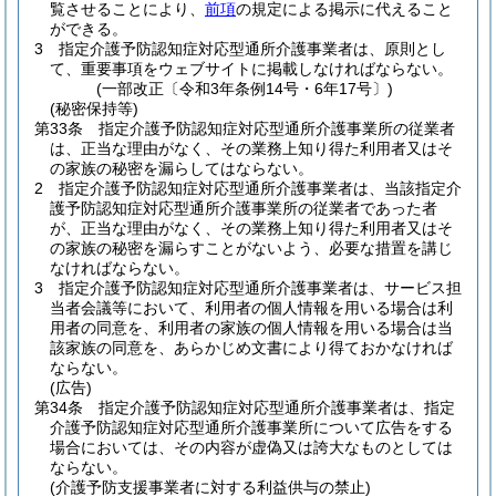
覧させることにより、
前項
の規定による掲示に代えること
ができる。
3
指定介護予防認知症対応型通所介護事業者は、原則とし
て、重要事項をウェブサイトに掲載しなければならない。
(一部改正〔令和3年条例14号・6年17号〕)
(秘密保持等)
第33条
指定介護予防認知症対応型通所介護事業所の従業者
は、正当な理由がなく、その業務上知り得た利用者又はそ
の家族の秘密を漏らしてはならない。
2
指定介護予防認知症対応型通所介護事業者は、当該指定介
護予防認知症対応型通所介護事業所の従業者であった者
が、正当な理由がなく、その業務上知り得た利用者又はそ
の家族の秘密を漏らすことがないよう、必要な措置を講じ
なければならない。
3
指定介護予防認知症対応型通所介護事業者は、サービス担
当者会議等において、利用者の個人情報を用いる場合は利
用者の同意を、利用者の家族の個人情報を用いる場合は当
該家族の同意を、あらかじめ文書により得ておかなければ
ならない。
(広告)
第34条
指定介護予防認知症対応型通所介護事業者は、指定
介護予防認知症対応型通所介護事業所について広告をする
場合においては、その内容が虚偽又は誇大なものとしては
ならない。
(介護予防支援事業者に対する利益供与の禁止)