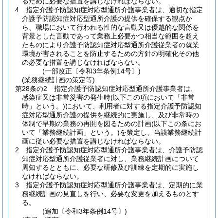
るために必要な措置を講じなければならない。
4
指定介護予防認知症対応型通所介護事業者は、適切な指定
介護予防認知症対応型通所介護の提供を確保する観点か
ら、職場において行われる性的な言動又は優越的な関係を
背景とした言動であって業務上必要かつ相当な範囲を超え
たものにより介護予防認知症対応型通所介護従業者の就業
環境が害されることを防止するための方針の明確化その他
の必要な措置を講じなければならない。
(一部改正〔令和3年条例14号〕)
(業務継続計画の策定等)
第28条の2
指定介護予防認知症対応型通所介護事業者は、
感染症又は非常災害の発生時
(以下この項において「非常
時」という。)
において、利用者に対する指定介護予防認知
症対応型通所介護の提供を継続的に実施し、及び非常時の
体制で早期の業務の再開を図るための計画
(以下この条にお
いて「業務継続計画」という。)
を策定し、当該業務継続計
画に従い必要な措置を講じなければならない。
2
指定介護予防認知症対応型通所介護事業者は、介護予防認
知症対応型通所介護従業者に対し、業務継続計画について
周知するとともに、必要な研修及び訓練を定期的に実施し
なければならない。
3
指定介護予防認知症対応型通所介護事業者は、定期的に業
務継続計画の見直しを行い、必要な変更を加えるものとす
る。
(追加〔令和3年条例14号〕)