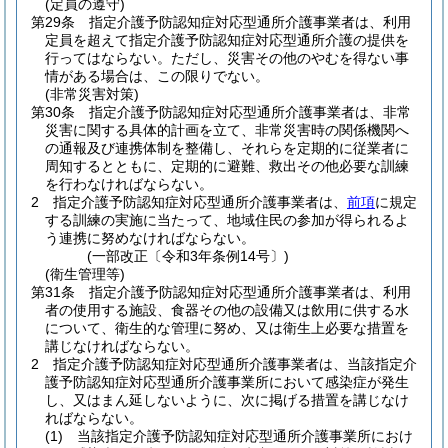
(定員の遵守)
第29条
指定介護予防認知症対応型通所介護事業者は、利用
定員を超えて指定介護予防認知症対応型通所介護の提供を
行ってはならない。
ただし、災害その他のやむを得ない事
情がある場合は、この限りでない。
(非常災害対策)
第30条
指定介護予防認知症対応型通所介護事業者は、非常
災害に関する具体的計画を立て、非常災害時の関係機関へ
の通報及び連携体制を整備し、それらを定期的に従業者に
周知するとともに、定期的に避難、救出その他必要な訓練
を行わなければならない。
2
指定介護予防認知症対応型通所介護事業者は、
前項
に規定
する訓練の実施に当たって、地域住民の参加が得られるよ
う連携に努めなければならない。
(一部改正〔令和3年条例14号〕)
(衛生管理等)
第31条
指定介護予防認知症対応型通所介護事業者は、利用
者の使用する施設、食器その他の設備又は飲用に供する水
について、衛生的な管理に努め、又は衛生上必要な措置を
講じなければならない。
2
指定介護予防認知症対応型通所介護事業者は、当該指定介
護予防認知症対応型通所介護事業所において感染症が発生
し、又はまん延しないように、次に掲げる措置を講じなけ
ればならない。
(1)
当該指定介護予防認知症対応型通所介護事業所におけ