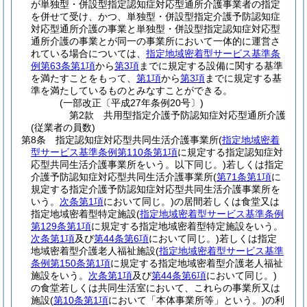
が単独型・併設型指定認知症対応型通所介護事業者の指定
を併せて受け、かつ、単独型・併設型指定介護予防認知症
対応型通所介護の事業と単独型・併設型指定認知症対応型
通所介護の事業とが同一の事業所において一体的に運営さ
れている場合については、
指定地域密着型サービス基準条
例第63条第1項
から
第3項
までに規定する設備に関する基準
を満たすことをもって、
第1項
から
第3項
までに規定する基
準を満たしているものとみなすことができる。
(一部改正〔平成27年条例20号〕)
第2款
共用型指定介護予防認知症対応型通所介護
(従業者の員数)
第8条
指定認知症対応型共同生活介護事業所
(
指定地域密着
型サービス基準条例第110条第1項
に規定する指定認知症対
応型共同生活介護事業所をいう。以下同じ。)
若しくは指定
介護予防認知症対応型共同生活介護事業所
(
第71条第1項
に
規定する指定介護予防認知症対応型共同生活介護事業所を
いう。
次条第1項
において同じ。)
の居間若しくは食堂又は
指定地域密着型特定施設
(
指定地域密着型サービス基準条例
第129条第1項
に規定する指定地域密着型特定施設をいう。
次条第1項
及び
第44条第6項
において同じ。)
若しくは指定
地域密着型介護老人福祉施設
(
指定地域密着型サービス基準
条例第150条第1項
に規定する指定地域密着型介護老人福祉
施設をいう。
次条第1項
及び
第44条第6項
において同じ。)
の食堂若しくは共同生活室において、これらの事業所又は
施設
(
第10条第1項
において「本体事業所等」という。)
の利