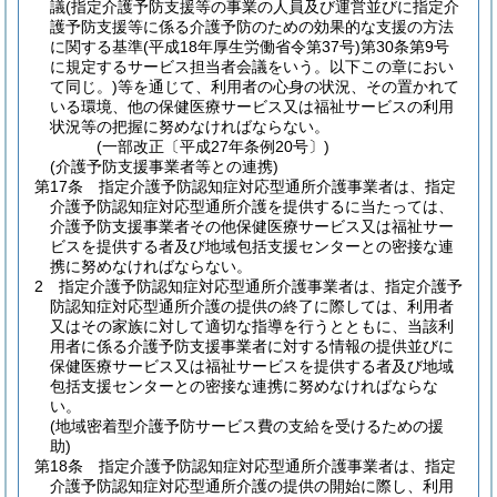
議
(指定介護予防支援等の事業の人員及び運営並びに指定介
護予防支援等に係る介護予防のための効果的な支援の方法
に関する基準
(平成18年厚生労働省令第37号)
第30条第9号
に規定するサービス担当者会議をいう。以下この章におい
て同じ。)
等を通じて、利用者の心身の状況、その置かれて
いる環境、他の保健医療サービス又は福祉サービスの利用
状況等の把握に努めなければならない。
(一部改正〔平成27年条例20号〕)
(介護予防支援事業者等との連携)
第17条
指定介護予防認知症対応型通所介護事業者は、指定
介護予防認知症対応型通所介護を提供するに当たっては、
介護予防支援事業者その他保健医療サービス又は福祉サー
ビスを提供する者及び地域包括支援センターとの密接な連
携に努めなければならない。
2
指定介護予防認知症対応型通所介護事業者は、指定介護予
防認知症対応型通所介護の提供の終了に際しては、利用者
又はその家族に対して適切な指導を行うとともに、当該利
用者に係る介護予防支援事業者に対する情報の提供並びに
保健医療サービス又は福祉サービスを提供する者及び地域
包括支援センターとの密接な連携に努めなければならな
い。
(地域密着型介護予防サービス費の支給を受けるための援
助)
第18条
指定介護予防認知症対応型通所介護事業者は、指定
介護予防認知症対応型通所介護の提供の開始に際し、利用