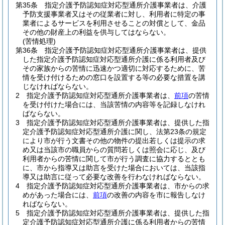
第35条
指定介護予防認知症対応型通所介護事業者は、介護
予防支援事業者又はその従業者に対し、利用者に特定の事
業者によるサービスを利用させることの対償として、金品
その他の財産上の利益を供与してはならない。
(苦情処理)
第36条
指定介護予防認知症対応型通所介護事業者は、提供
した指定介護予防認知症対応型通所介護に係る利用者及び
その家族からの苦情に迅速かつ適切に対応するために、苦
情を受け付けるための窓口を設置する等の必要な措置を講
じなければならない。
2
指定介護予防認知症対応型通所介護事業者は、
前項
の苦情
を受け付けた場合には、当該苦情の内容等を記録しなけれ
ばならない。
3
指定介護予防認知症対応型通所介護事業者は、提供した指
定介護予防認知症対応型通所介護に関し、法第23条の規定
により市が行う文書その他の物件の提出若しくは提示の求
め又は当該市の職員からの質問若しくは照会に応じ、及び
利用者からの苦情に関して市が行う調査に協力するととも
に、市から指導又は助言を受けた場合においては、当該指
導又は助言に従って必要な改善を行わなければならない。
4
指定介護予防認知症対応型通所介護事業者は、市からの求
めがあった場合には、
前項
の改善の内容を市に報告しなけ
ればならない。
5
指定介護予防認知症対応型通所介護事業者は、提供した指
定介護予防認知症対応型通所介護に係る利用者からの苦情