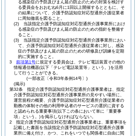
る感染症の予防及びまん延の防止のための対策を検討す
る委員会をおおむね6月に1回以上開催するとともに、そ
の結果について、介護予防認知症対応型通所介護従業者
に周知徹底を図ること。
(2)
当該指定介護予防認知症対応型通所介護事業所におけ
る感染症の予防及びまん延の防止のための指針を整備す
ること。
(3)
当該指定介護予防認知症対応型通所介護事業所におい
て、介護予防認知症対応型通所介護従業者に対し、感染
症の予防及びまん延の防止のための研修及び訓練を定期
的に実施すること。
3
前項第1号
に規定する委員会は、テレビ電話装置その他の
情報通信機器
(以下「テレビ電話装置等」という。)
を活用
して行うことができる。
(一部改正〔令和3年条例14号〕)
(掲示)
第32条
指定介護予防認知症対応型通所介護事業者は、指定
介護予防認知症対応型通所介護事業所の見やすい場所に、
運営規程の概要、介護予防認知症対応型通所介護従業者の
勤務の体制その他の利用申込者のサービスの選択に資する
と認められる重要事項
(以下この条において単に「重要事
項」という。)
を掲示しなければならない。
2
指定介護予防認知症対応型通所介護事業者は、重要事項を
記載した書面を当該指定介護予防認知症対応型通所介護事
業所に備え付け、かつ、これをいつでも関係者に自由に閲