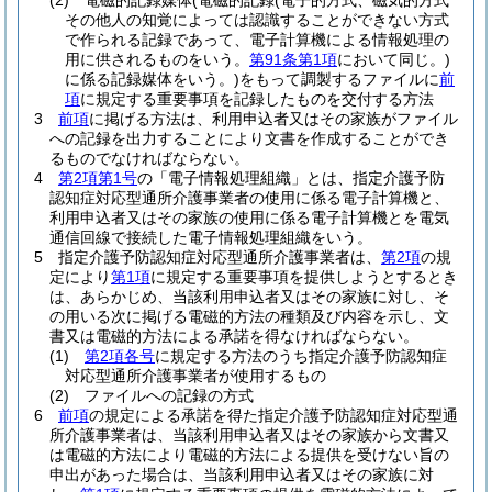
(2)
電磁的記録媒体
(電磁的記録
(電子的方式、磁気的方式
その他人の知覚によっては認識することができない方式
で作られる記録であって、電子計算機による情報処理の
用に供されるものをいう。
第91条第1項
において同じ。)
に係る記録媒体をいう。)
をもって調製するファイルに
前
項
に規定する重要事項を記録したものを交付する方法
3
前項
に掲げる方法は、利用申込者又はその家族がファイル
への記録を出力することにより文書を作成することができ
るものでなければならない。
4
第2項第1号
の「電子情報処理組織」とは、指定介護予防
認知症対応型通所介護事業者の使用に係る電子計算機と、
利用申込者又はその家族の使用に係る電子計算機とを電気
通信回線で接続した電子情報処理組織をいう。
5
指定介護予防認知症対応型通所介護事業者は、
第2項
の規
定により
第1項
に規定する重要事項を提供しようとするとき
は、あらかじめ、当該利用申込者又はその家族に対し、そ
の用いる次に掲げる電磁的方法の種類及び内容を示し、文
書又は電磁的方法による承諾を得なければならない。
(1)
第2項各号
に規定する方法のうち指定介護予防認知症
対応型通所介護事業者が使用するもの
(2)
ファイルへの記録の方式
6
前項
の規定による承諾を得た指定介護予防認知症対応型通
所介護事業者は、当該利用申込者又はその家族から文書又
は電磁的方法により電磁的方法による提供を受けない旨の
申出があった場合は、当該利用申込者又はその家族に対