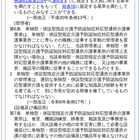
例第61条第1項
から
第6項
までに規定する人員に関する基準
を満たすことをもって、
前各項
に規定する基準を満たして
いるものとみなすことができる。
(一部改正〔平成30年条例13号〕)
(管理者)
第6条
単独型・併設型指定介護予防認知症対応型通所介護事
業者は、単独型・併設型指定介護予防認知症対応型通所介
護事業所ごとに専らその職務に従事する常勤の管理者を置
かなければならない。
ただし、当該管理者は、単独型・併
設型指定介護予防認知症対応型通所介護事業所の管理上支
障がない場合は、当該単独型・併設型指定介護予防認知症
対応型通所介護事業所の他の職務に従事し、又は他の事業
所、施設等の職務に従事することができるものとする。
2
単独型・併設型指定介護予防認知症対応型通所介護事業所
の管理者は、適切な単独型・併設型指定介護予防認知症対
応型通所介護を提供するために必要な知識及び経験を有す
る者であって、別に市長が定める研修を修了しているもの
でなければならない。
(一部改正〔令和6年条例17号〕)
(設備及び備品等)
第7条
単独型・併設型指定介護予防認知症対応型通所介護事
業所は、食堂、機能訓練室、静養室、相談室及び事務室を
有するほか、消火設備その他の非常災害に際して必要な設
備並びに単独型・併設型指定介護予防認知症対応型通所介
護の提供に必要なその他の設備及び備品等を備えなければ